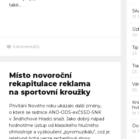
také...
Sil
31. 
Celý článek
Úzk
30.
0
Komentářů
Ti
25.
Tr
23.
Místo novoroční
rekapitulace reklama
Vá
20.
na sportovní kroužky
Kn
Přivítání Nového roku ukázalo další změny,
hv
o které se radnice ANO-ODS-exČSSD-SNK
19. 
v Jindřichově Hradci snaží. Jako dobrý nápad
hodnotíme ústup od klasického hlučného
Dor
16. 
ohňostroje a vyzkoušení „pyromuzikálu“, což je
relativně tichá verze rachejtlové show