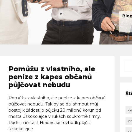
Blog
Pomůžu z vlastního, ale
peníze z kapes občanů
půjčovat nebudu
Št
Pomůžu z vlastního, ale peníze z kapes občanů
půjčovat nebudu. Tak by se dal shrnout můj
postoj k žádosti o půjčku 20 milionů korun od
c
města úzkokolejce v rukách soukromé firmy.
d
Radní města J. Hradec se rozhodli půjčit
úzkokolejce...
d