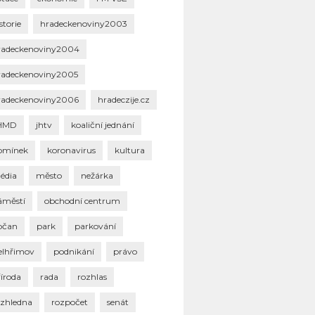
storie
hradeckenoviny2003
radeckenoviny2004
radeckenoviny2005
radeckenoviny2006
hradeczije.cz
HMD
jhtv
koaliční jednání
omínek
koronavirus
kultura
édia
město
nežárka
áměstí
obchodní centrum
bčan
park
parkování
elhřimov
podnikání
právo
říroda
rada
rozhlas
ozhledna
rozpočet
senát