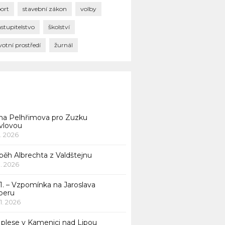
port
stavební zákon
volby
stupitelstvo
školství
votní prostředí
žurnál
na Pelhřimova pro Zuzku
vlovou
1. 2026
běh Albrechta z Valdštejnu
 1. 2026
1. – Vzpomínka na Jaroslava
beru
 1. 2026
 plese v Kamenici nad Lipou