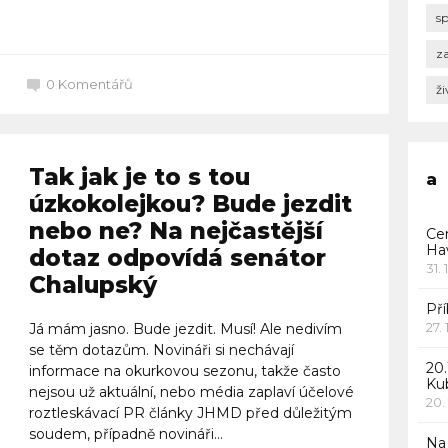
Celý článek
s
za
0
Komentářů
ži
Tak jak je to s tou
a
úzkokolejkou? Bude jezdit
nebo ne? Na nejčastější
Ce
Ha
dotaz odpovídá senátor
31. 
Chalupský
Pří
27.
Já mám jasno. Bude jezdit. Musí! Ale nedivím
se těm dotazům. Novináři si nechávají
20.
informace na okurkovou sezonu, takže často
Ku
nejsou už aktuální, nebo média zaplaví účelové
20.
roztleskávací PR články JHMD před důležitým
soudem, případně novináři...
Na