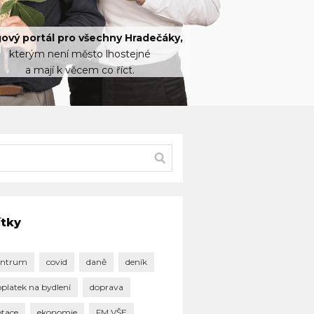
ový portál pro všechny Hradečáky,
kterým není město lhostejné
a mají k věcem co říct.
ítky
entrum
covid
daně
deník
oplatek na bydlení
doprava
otace
ekonomie
FM VŠE