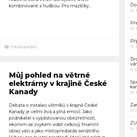
Do
kombinované s hudbou. Pro mazlíčky...
14. 
Pře
Celý článek
13. 
Při
12. 
0
Komentářů
Žir
vá
6. 
Můj pohled na větrné
elektrárny v krajině České
Sp
ka
Kanady
19. 
Za
Debata o instalaci větrníků v krajině České
17. 
Kanady je velmi živá a plná emocí. Jako
podnikatel s vypěstovanou obezřetností,
ZU
ekonom se zvykem vidět celkový finanční
14. 
obraz věci a jako místopředseda senátního