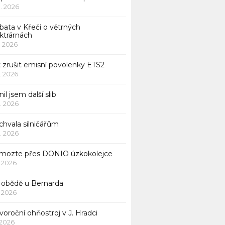
 1. 2026
bata v Křeči o větrných
ktrárnách
1. 2026
 zrušit emisní povolenky ETS2
1. 2026
nil jsem další slib
1. 2026
chvala silničářům
1. 2026
mozte přes DONIO úzkokolejce
1. 2026
 obědě u Bernarda
1. 2026
oroční ohňostroj v J. Hradci
. 2026