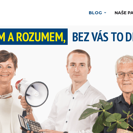
BLOG
NAŠE P
M
A ROZUMEM,
BEZ VÁS TO
D