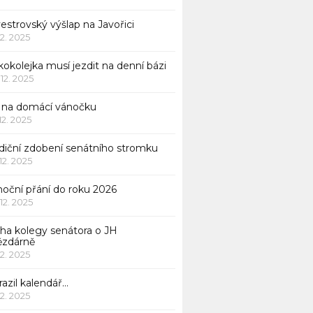
vestrovský výšlap na Javořici
12. 2025
okolejka musí jezdit na denní bázi
 12. 2025
p na domácí vánočku
 12. 2025
adiční zdobení senátního stromku
 12. 2025
noční přání do roku 2026
 12. 2025
iha kolegy senátora o JH
ězdárně
12. 2025
azil kalendář…
12. 2025