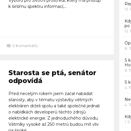
Výboru pro životní prostředí, který má přístup
Rep
k širšímu spektru informací,...
13. 
Kd
Celý článek
po
13. 
Opr
0
Komentářů
8. 1
S k
Ho
6. 1
Starosta se ptá, senátor
odpovídá
S 
4. 1
Před necelým rokem jsem začal nabádat
Ne
starosty, aby v tématu výstavby větrných
4. 1
elektráren drželi spolu a také společně jednali
o nabídkách developerů těchto zdrojů
Kd
elektrické energie. Z jednoduchého důvodu.
1. 1
Větrníky vysoké až 250 metrů budou mít vliv
na široké...