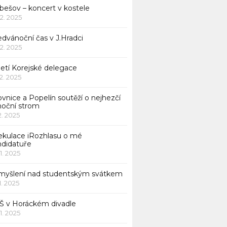
bešov – koncert v kostele
12. 2025
dvánoční čas v J.Hradci
12. 2025
jetí Korejské delegace
12. 2025
ovnice a Popelín soutěží o nejhezčí
noční strom
12. 2025
ekulace iRozhlasu o mé
ndidatuře
11. 2025
myšlení nad studentským svátkem
11. 2025
Š v Horáckém divadle
11. 2025