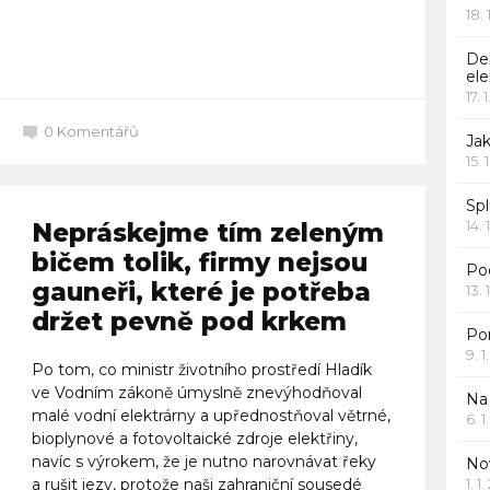
18.
Celý článek
De
ele
17. 
0
Komentářů
Jak
15. 
Spl
14. 
Nepráskejme tím zeleným
bičem tolik, firmy nejsou
Po
gauneři, které je potřeba
13. 
držet pevně pod krkem
Po
9. 
Po tom, co ministr životního prostředí Hladík
ve Vodním zákoně úmyslně znevýhodňoval
Na
malé vodní elektrárny a upřednostňoval větrné,
6. 
bioplynové a fotovoltaické zdroje elektřiny,
navíc s výrokem, že je nutno narovnávat řeky
Nov
a rušit jezy, protože naši zahraniční sousedé
1. 1