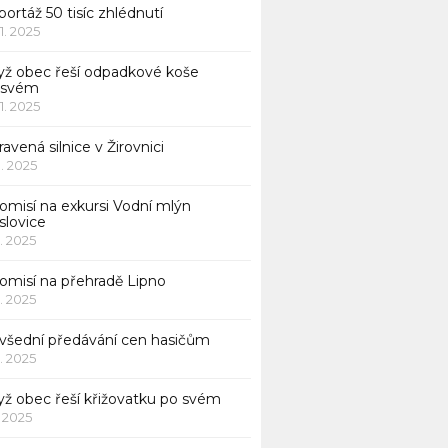
ortáž 50 tisíc zhlédnutí
11. 2025
yž obec řeší odpadkové koše
 svém
11. 2025
avená silnice v Žirovnici
1. 2025
omisí na exkursi Vodní mlýn
slovice
1. 2025
komisí na přehradě Lipno
1. 2025
všední předávání cen hasičům
1. 2025
yž obec řeší křižovatku po svém
1. 2025