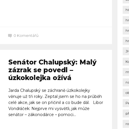
hi
Celý článek
h
h
0
Komentářů
h
J
Senátor Chalupský: Malý
K
zázrak se povedl –
m
úzkokolejka ožívá
n
Jarda Chalupský se záchraně úzkokolejky
o
věnuje už tři roky. Zeptal jsem se ho na průběh
celé akce, jak se on přičinil a co bude dál. Libor
P
Vondráček: Nejprve mi vysvětli, jak může
p
senátor – zákonodárce – pomoci...
r