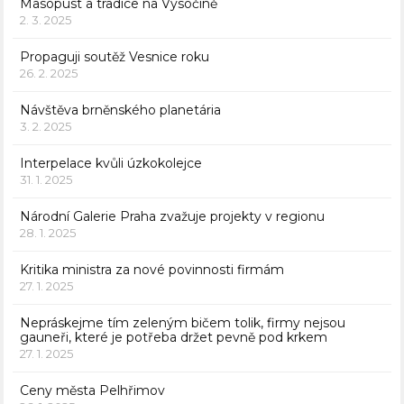
Masopust a tradice na Vysočině
2. 3. 2025
Propaguji soutěž Vesnice roku
26. 2. 2025
Návštěva brněnského planetária
3. 2. 2025
Interpelace kvůli úzkokolejce
31. 1. 2025
Národní Galerie Praha zvažuje projekty v regionu
28. 1. 2025
Kritika ministra za nové povinnosti firmám
27. 1. 2025
Nepráskejme tím zeleným bičem tolik, firmy nejsou
gauneři, které je potřeba držet pevně pod krkem
27. 1. 2025
Ceny města Pelhřimov