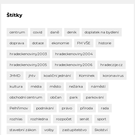
Štítky
centrum
covid
daně
deník
doplatek na bydlení
doprava
dotace
ekonomie
FM VŠE
historie
hradeckenoviny2003
hradeckenoviny2004
hradeckenoviny2005
hradeckenoviny2006
hradeczije.cz
JHMD
jhtv
koaliční jednání
Komínek
koronavirus
kultura
média
město
nežárka
náměstí
obchodní centrum
občan
park
parkování
Pelhřimov
podnikání
právo
příroda
rada
rozhlas
rozhledna
rozpočet
senát
sport
stavební zákon
volby
zastupitelstvo
školství