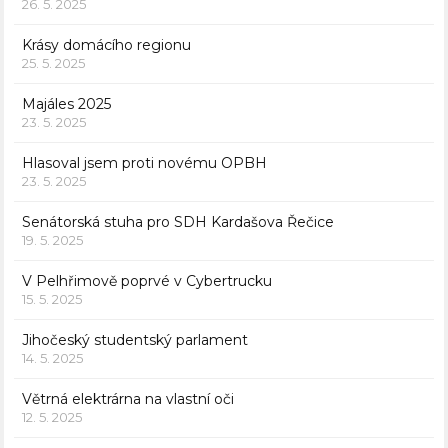
26. 5. 2025
Krásy domácího regionu
25. 5. 2025
Majáles 2025
23. 5. 2025
Hlasoval jsem proti novému OPBH
23. 5. 2025
Senátorská stuha pro SDH Kardašova Řečice
19. 5. 2025
V Pelhřimově poprvé v Cybertrucku
15. 5. 2025
Jihočeský studentský parlament
14. 5. 2025
Větrná elektrárna na vlastní oči
12. 5. 2025