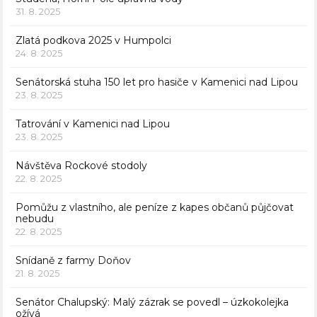
31. 8. 2025
Zlatá podkova 2025 v Humpolci
24. 8. 2025
Senátorská stuha 150 let pro hasiče v Kamenici nad Lipou
23. 8. 2025
Tatrování v Kamenici nad Lipou
23. 8. 2025
Návštěva Rockové stodoly
22. 8. 2025
Pomůžu z vlastního, ale peníze z kapes občanů půjčovat
nebudu
22. 8. 2025
Snídaně z farmy Doňov
21. 8. 2025
Senátor Chalupský: Malý zázrak se povedl – úzkokolejka
ožívá