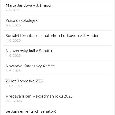
Marta Jandová v J. Hradci
7. 6. 2025
Krása úzkokolejek
6. 6. 2025
Sociální témata se senátorkou Ludkovou v J. Hradci
4. 6. 2025
Nizozemský král v Senátu
4. 6. 2025
Návštěva Kardašovy Řečice
3. 6. 2025
20 let Jihočeské ZZS
28. 5. 2025
Předávání cen Rekordman roku 2025
27. 5. 2025
Setkání emeritních senátorů