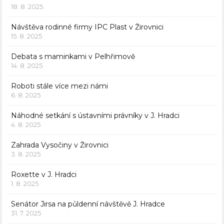
18. 8. 2025
Návštěva rodinné firmy IPC Plast v Žirovnici
15. 8. 2025
Debata s maminkami v Pelhřimově
14. 8. 2025
Roboti stále více mezi námi
6. 8. 2025
Náhodné setkání s ústavními právníky v J. Hradci
4. 8. 2025
Zahrada Vysočiny v Žirovnici
3. 8. 2025
Roxette v J. Hradci
1. 8. 2025
Senátor Jirsa na půldenní návštěvě J. Hradce
31. 7. 2025