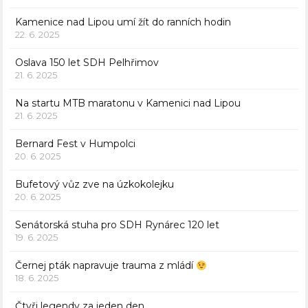
Kamenice nad Lipou umí žít do ranních hodin
22. 6. 2025
Oslava 150 let SDH Pelhřimov
21. 6. 2025
Na startu MTB maratonu v Kamenici nad Lipou
21. 6. 2025
Bernard Fest v Humpolci
20. 6. 2025
Bufetový vůz zve na úzkokolejku
20. 6. 2025
Senátorská stuha pro SDH Rynárec 120 let
19. 6. 2025
Černej pták napravuje trauma z mládí
18. 6. 2025
Čtyři legendy za jeden den