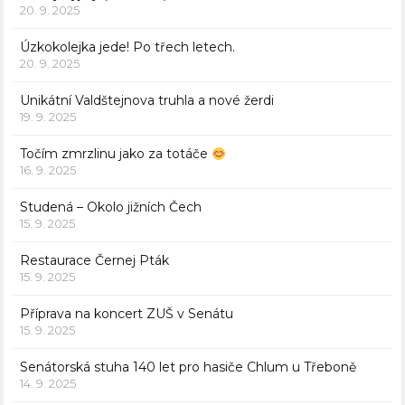
20. 9. 2025
Úzkokolejka jede! Po třech letech.
20. 9. 2025
Unikátní Valdštejnova truhla a nové žerdi
19. 9. 2025
Točím zmrzlinu jako za totáče
16. 9. 2025
Studená – Okolo jižních Čech
15. 9. 2025
Restaurace Černej Pták
15. 9. 2025
Příprava na koncert ZUŠ v Senátu
15. 9. 2025
Senátorská stuha 140 let pro hasiče Chlum u Třeboně
14. 9. 2025