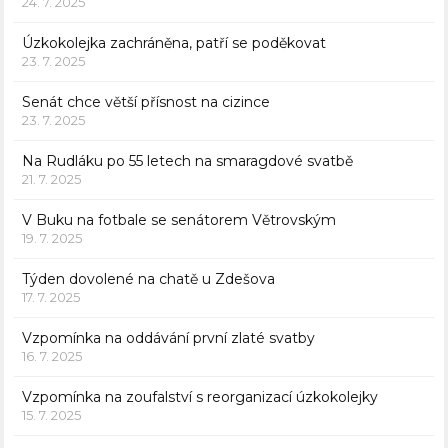
24. 7. 2025
Úzkokolejka zachráněna, patří se poděkovat
23. 7. 2025
Senát chce větší přísnost na cizince
23. 7. 2025
Na Rudláku po 55 letech na smaragdové svatbě
21. 7. 2025
V Buku na fotbale se senátorem Větrovským
19. 7. 2025
Týden dovolené na chatě u Zdešova
17. 7. 2025
Vzpomínka na oddávání první zlaté svatby
16. 7. 2025
Vzpomínka na zoufalství s reorganizací úzkokolejky
15. 7. 2025