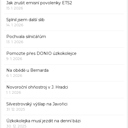
Jak zrušit emisní povolenky ETS2
15. 1. 2026
Splnil jsem další slib
14. 1. 2026
Pochvala silničářům
13. 1. 2026
Pomozte přes DONIO úzkokolejce
9. 1. 2026
Na obědě u Bernarda
6. 1. 2026
Novoroční ohňostroj v J. Hradci
1. 1. 2026
Silvestrovský výšlap na Javořici
31. 12. 2025
Úzkokolejka musí jezdit na denní bázi
30. 12. 2025