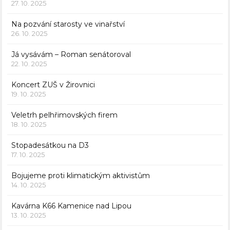
27. 10. 2025
Na pozvání starosty ve vinařství
26. 10. 2025
Já vysávám – Roman senátoroval
22. 10. 2025
Koncert ZUŠ v Žirovnici
19. 10. 2025
Veletrh pelhřimovských firem
18. 10. 2025
Stopadesátkou na D3
17. 10. 2025
Bojujeme proti klimatickým aktivistům
14. 10. 2025
Kavárna K66 Kamenice nad Lipou
13. 10. 2025