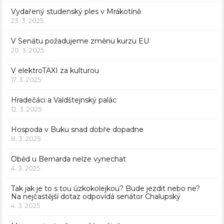
Vydařený studenský ples v Mrákotíně
23. 3. 2025
V Senátu požadujeme změnu kurzu EU
20. 3. 2025
V elektroTAXI za kulturou
17. 3. 2025
Hradečáci a Valdštejnský palác
12. 3. 2025
Hospoda v Buku snad dobře dopadne
8. 3. 2025
Oběd u Bernarda nelze vynechat
4. 3. 2025
Tak jak je to s tou úzkokolejkou? Bude jezdit nebo ne?
Na nejčastější dotaz odpovídá senátor Chalupský
4. 3. 2025