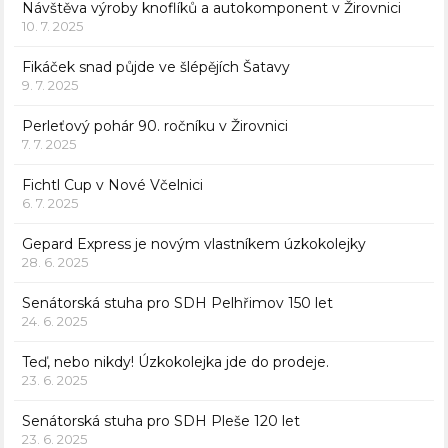
Návštěva výroby knoflíků a autokomponent v Žirovnici
10. 7. 2025
Fikáček snad půjde ve šlépějích Šatavy
9. 7. 2025
Perleťový pohár 90. ročníku v Žirovnici
7. 7. 2025
Fichtl Cup v Nové Včelnici
6. 7. 2025
Gepard Express je novým vlastníkem úzkokolejky
28. 6. 2025
Senátorská stuha pro SDH Pelhřimov 150 let
24. 6. 2025
Teď, nebo nikdy! Úzkokolejka jde do prodeje.
23. 6. 2025
Senátorská stuha pro SDH Pleše 120 let
23. 6. 2025