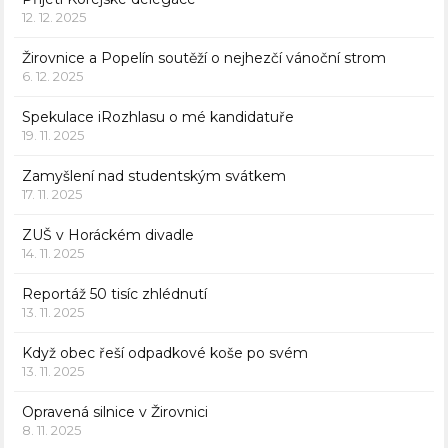
12. 12. 2025
Žirovnice a Popelín soutěží o nejhezčí vánoční strom
6. 12. 2025
Spekulace iRozhlasu o mé kandidatuře
19. 11. 2025
Zamyšlení nad studentským svátkem
17. 11. 2025
ZUŠ v Horáckém divadle
14. 11. 2025
Reportáž 50 tisíc zhlédnutí
13. 11. 2025
Když obec řeší odpadkové koše po svém
13. 11. 2025
Opravená silnice v Žirovnici
8. 11. 2025