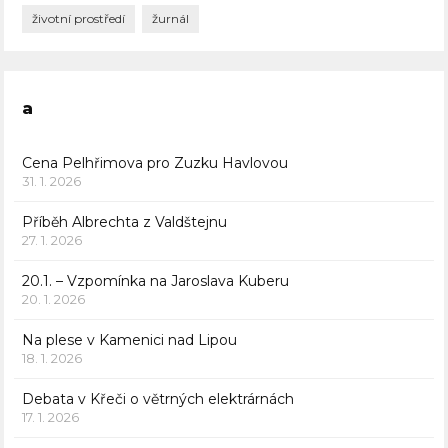
životní prostředí
žurnál
a
Cena Pelhřimova pro Zuzku Havlovou
31. 1. 2026
Příběh Albrechta z Valdštejnu
27. 1. 2026
20.1. – Vzpomínka na Jaroslava Kuberu
20. 1. 2026
Na plese v Kamenici nad Lipou
18. 1. 2026
Debata v Křeči o větrných elektrárnách
17. 1. 2026