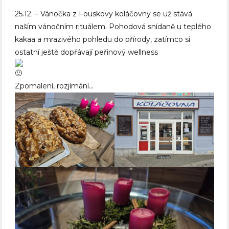
25.12. – Vánočka z Fouskovy koláčovny se už stává
naším vánočním rituálem. Pohodová snídaně u teplého
kakaa a mrazivého pohledu do přírody, zatímco si
ostatní ještě dopřávají peřinový wellness
Zpomalení, rozjímání…