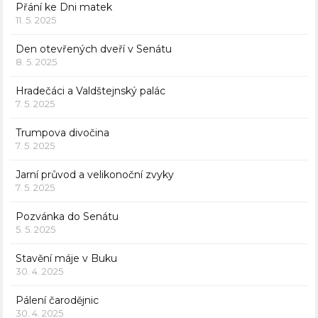
Přání ke Dni matek
11. 5. 2025
Den otevřených dveří v Senátu
8. 5. 2025
Hradečáci a Valdštejnský palác
7. 5. 2025
Trumpova divočina
7. 5. 2025
Jarní průvod a velikonoční zvyky
7. 5. 2025
Pozvánka do Senátu
5. 5. 2025
Stavění máje v Buku
30. 4. 2025
Pálení čarodějnic
30. 4. 2025