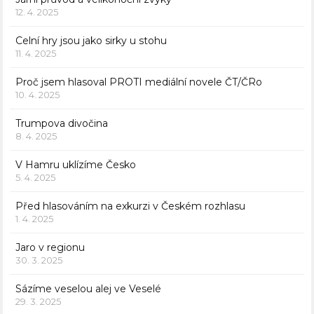
12. 4. 2025
Celní hry jsou jako sirky u stohu
11. 4. 2025
Proč jsem hlasoval PROTI mediální novele ČT/ČRo
10. 4. 2025
Trumpova divočina
8. 4. 2025
V Hamru uklízíme Česko
5. 4. 2025
Před hlasováním na exkurzi v Českém rozhlasu
1. 4. 2025
Jaro v regionu
30. 3. 2025
Sázíme veselou alej ve Veselé
29. 3. 2025