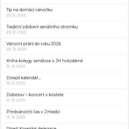
Tip na domácí vánočku
25. 12. 2025
Tradiční zdobení senátního stromku
23. 12. 2025
Vánoční přání do roku 2026
20. 12. 2025
Kniha kolegy senátora o JH hvězdárně
19. 12. 2025
Dorazil kalendář…
16. 12. 2025
Dobešov – koncert v kostele
14. 12. 2025
Předvánoční čas v J.Hradci
13. 12. 2025
Přijetí Korejské delegace