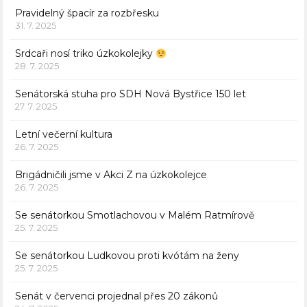
Pravidelný špacír za rozbřesku
31. 7. 2025
Srdcaři nosí triko úzkokolejky
28. 7. 2025
Senátorská stuha pro SDH Nová Bystřice 150 let
27. 7. 2025
Letní večerní kultura
26. 7. 2025
Brigádničili jsme v Akci Z na úzkokolejce
26. 7. 2025
Se senátorkou Smotlachovou v Malém Ratmírově
25. 7. 2025
Se senátorkou Ludkovou proti kvótám na ženy
25. 7. 2025
Senát v červenci projednal přes 20 zákonů