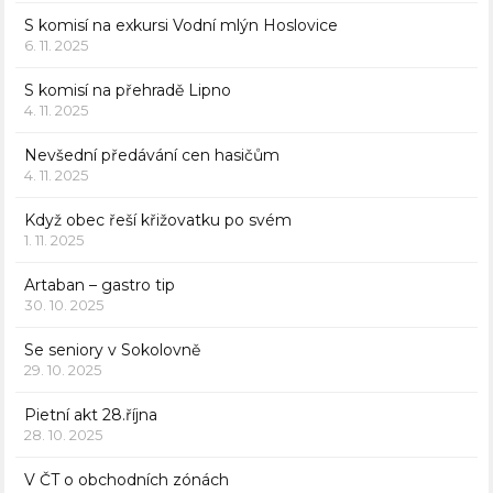
S komisí na exkursi Vodní mlýn Hoslovice
6. 11. 2025
S komisí na přehradě Lipno
4. 11. 2025
Nevšední předávání cen hasičům
4. 11. 2025
Když obec řeší křižovatku po svém
1. 11. 2025
Artaban – gastro tip
30. 10. 2025
Se seniory v Sokolovně
29. 10. 2025
Pietní akt 28.října
28. 10. 2025
V ČT o obchodních zónách