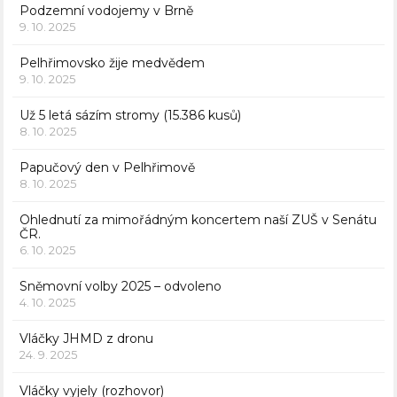
Podzemní vodojemy v Brně
9. 10. 2025
Pelhřimovsko žije medvědem
9. 10. 2025
Už 5 letá sázím stromy (15.386 kusů)
8. 10. 2025
Papučový den v Pelhřimově
8. 10. 2025
Ohlednutí za mimořádným koncertem naší ZUŠ v Senátu
ČR.
6. 10. 2025
Sněmovní volby 2025 – odvoleno
4. 10. 2025
Vláčky JHMD z dronu
24. 9. 2025
Vláčky vyjely (rozhovor)