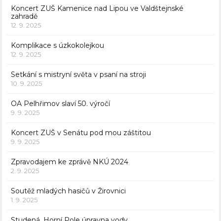
Koncert ZUŠ Kamenice nad Lipou ve Valdštejnské
zahradě
12. 9. 2025
Komplikace s úzkokolejkou
12. 9. 2025
Setkání s mistryní světa v psaní na stroji
10. 9. 2025
OA Pelhřimov slaví 50. výročí
9. 9. 2025
Koncert ZUŠ v Senátu pod mou záštitou
9. 9. 2025
Zpravodajem ke zprávě NKÚ 2024
2. 9. 2025
Soutěž mladých hasičů v Žirovnici
1. 9. 2025
Studená, Horní Pole úpravna vody