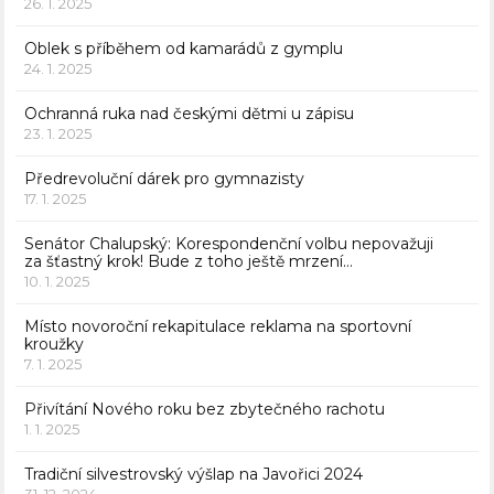
26. 1. 2025
Oblek s příběhem od kamarádů z gymplu
24. 1. 2025
Ochranná ruka nad českými dětmi u zápisu
23. 1. 2025
Předrevoluční dárek pro gymnazisty
17. 1. 2025
Senátor Chalupský: Korespondenční volbu nepovažuji
za šťastný krok! Bude z toho ještě mrzení…
10. 1. 2025
Místo novoroční rekapitulace reklama na sportovní
kroužky
7. 1. 2025
Přivítání Nového roku bez zbytečného rachotu
1. 1. 2025
Tradiční silvestrovský výšlap na Javořici 2024