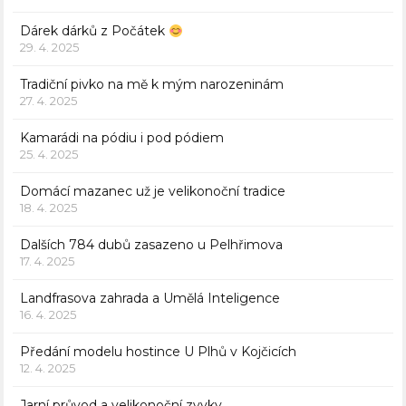
Dárek dárků z Počátek
29. 4. 2025
Tradiční pivko na mě k mým narozeninám
27. 4. 2025
Kamarádi na pódiu i pod pódiem
25. 4. 2025
Domácí mazanec už je velikonoční tradice
18. 4. 2025
Dalších 784 dubů zasazeno u Pelhřimova
17. 4. 2025
Landfrasova zahrada a Umělá Inteligence
16. 4. 2025
Předání modelu hostince U Plhů v Kojčicích
12. 4. 2025
Jarní průvod a velikonoční zvyky