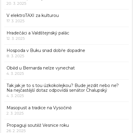
20. 3. 2025
V elektroTAXI za kulturou
17. 3. 2025
Hradečáci a Valdštejnský palác
12. 3. 2025
Hospoda v Buku snad dobře dopadne
8. 3. 2025
Oběd u Bernarda nelze vynechat
4. 3. 2025
Tak jak je to s tou úzkokolejkou? Bude jezdit nebo ne?
Na nejčastější dotaz odpovídá senátor Chalupský
4. 3. 2025
Masopust a tradice na Vysočině
2. 3. 2025
Propaguji soutěž Vesnice roku
26. 2. 2025