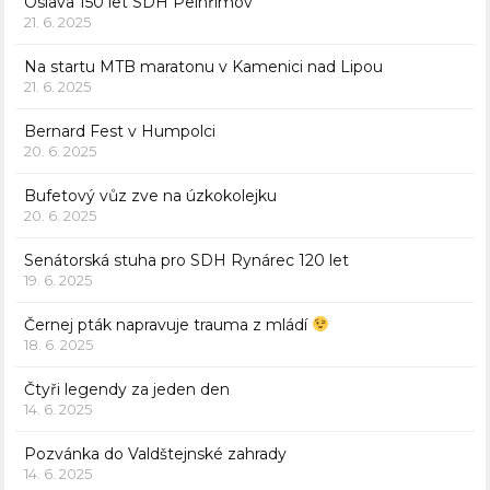
Oslava 150 let SDH Pelhřimov
21. 6. 2025
Na startu MTB maratonu v Kamenici nad Lipou
21. 6. 2025
Bernard Fest v Humpolci
20. 6. 2025
Bufetový vůz zve na úzkokolejku
20. 6. 2025
Senátorská stuha pro SDH Rynárec 120 let
19. 6. 2025
Černej pták napravuje trauma z mládí
18. 6. 2025
Čtyři legendy za jeden den
14. 6. 2025
Pozvánka do Valdštejnské zahrady
14. 6. 2025