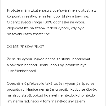
Protože mám zkušenosti z oceňování nemovitostí a z
korporátní realitky, je mi ten obor blízký a baví mě.
O čemž svědčí i moje 100% docházka na výbor.
Zlepšovat lze na straně vedení výboru, kdy bylo
hlasování často zmatečné.
CO MĚ PŘEKVAPILO?
Že se do výboru někdo nechá za stranu nominovat,
a pak tam nechodí. Jednu dobu byl problém být
i usnášeníschopní.
Obecně mě překvapilo také to, že i výborný nápad ve
prospěch J. Hradce nemá šanci projít, i kdyby se člověk
na hlavu stavěl, pokud ho navrhne někdo, koho někdo
jiný nemá rád, nebo v tom má někdo jiný zájem