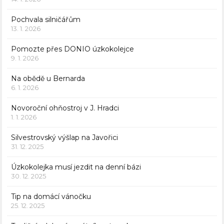
Pochvala silničářům
13. 1. 2026
Pomozte přes DONIO úzkokolejce
9. 1. 2026
Na obědě u Bernarda
6. 1. 2026
Novoroční ohňostroj v J. Hradci
1. 1. 2026
Silvestrovský výšlap na Javořici
31. 12. 2025
Úzkokolejka musí jezdit na denní bázi
30. 12. 2025
Tip na domácí vánočku
25. 12. 2025