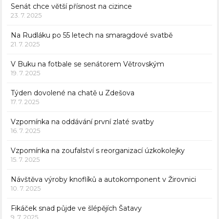
Senát chce větší přísnost na cizince
23. 7. 2025
Na Rudláku po 55 letech na smaragdové svatbě
21. 7. 2025
V Buku na fotbale se senátorem Větrovským
19. 7. 2025
Týden dovolené na chatě u Zdešova
17. 7. 2025
Vzpomínka na oddávání první zlaté svatby
16. 7. 2025
Vzpomínka na zoufalství s reorganizací úzkokolejky
15. 7. 2025
Návštěva výroby knoflíků a autokomponent v Žirovnici
10. 7. 2025
Fikáček snad půjde ve šlépějích Šatavy
9. 7. 2025