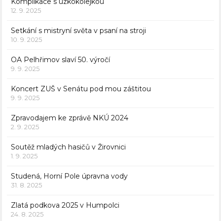
Komplikace s úzkokolejkou
12. 9. 2025
Setkání s mistryní světa v psaní na stroji
10. 9. 2025
OA Pelhřimov slaví 50. výročí
9. 9. 2025
Koncert ZUŠ v Senátu pod mou záštitou
9. 9. 2025
Zpravodajem ke zprávě NKÚ 2024
2. 9. 2025
Soutěž mladých hasičů v Žirovnici
1. 9. 2025
Studená, Horní Pole úpravna vody
31. 8. 2025
Zlatá podkova 2025 v Humpolci
24. 8. 2025