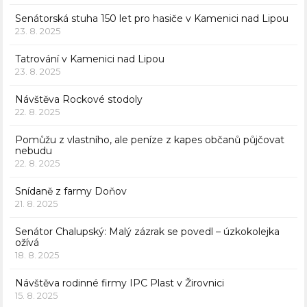
Senátorská stuha 150 let pro hasiče v Kamenici nad Lipou
23. 8. 2025
Tatrování v Kamenici nad Lipou
23. 8. 2025
Návštěva Rockové stodoly
22. 8. 2025
Pomůžu z vlastního, ale peníze z kapes občanů půjčovat
nebudu
22. 8. 2025
Snídaně z farmy Doňov
21. 8. 2025
Senátor Chalupský: Malý zázrak se povedl – úzkokolejka
ožívá
18. 8. 2025
Návštěva rodinné firmy IPC Plast v Žirovnici
15. 8. 2025