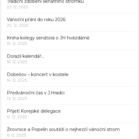
Tradiční zdobení senátního stromku
23. 12. 2025
Vánoční přání do roku 2026
20. 12. 2025
Kniha kolegy senátora o JH hvězdárně
19. 12. 2025
Dorazil kalendář…
16. 12. 2025
Dobešov – koncert v kostele
14. 12. 2025
Předvánoční čas v J.Hradci
13. 12. 2025
Přijetí Korejské delegace
12. 12. 2025
Žirovnice a Popelín soutěží o nejhezčí vánoční strom
6. 12. 2025