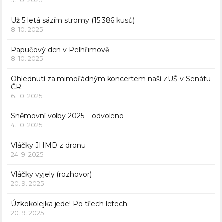
Už 5 letá sázím stromy (15.386 kusů)
8. 10. 2025
Papučový den v Pelhřimově
8. 10. 2025
Ohlednutí za mimořádným koncertem naší ZUŠ v Senátu
ČR.
6. 10. 2025
Sněmovní volby 2025 – odvoleno
4. 10. 2025
Vláčky JHMD z dronu
24. 9. 2025
Vláčky vyjely (rozhovor)
20. 9. 2025
Úzkokolejka jede! Po třech letech.
20. 9. 2025