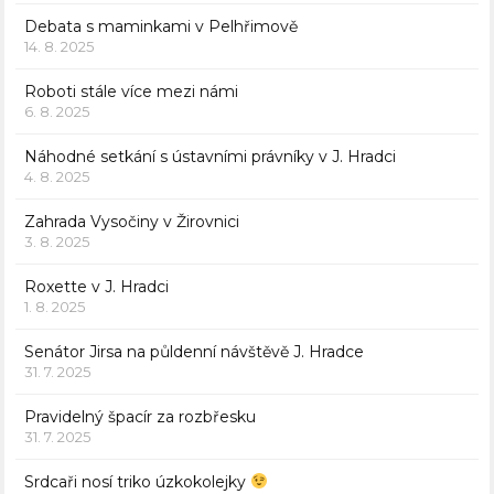
Debata s maminkami v Pelhřimově
14. 8. 2025
Roboti stále více mezi námi
6. 8. 2025
Náhodné setkání s ústavními právníky v J. Hradci
4. 8. 2025
Zahrada Vysočiny v Žirovnici
3. 8. 2025
Roxette v J. Hradci
1. 8. 2025
Senátor Jirsa na půldenní návštěvě J. Hradce
31. 7. 2025
Pravidelný špacír za rozbřesku
31. 7. 2025
Srdcaři nosí triko úzkokolejky