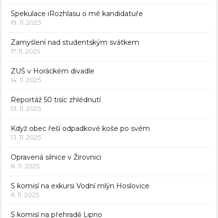
Spekulace iRozhlasu o mé kandidatuře
19. 11. 2025
Zamyšlení nad studentským svátkem
17. 11. 2025
ZUŠ v Horáckém divadle
14. 11. 2025
Reportáž 50 tisíc zhlédnutí
13. 11. 2025
Když obec řeší odpadkové koše po svém
13. 11. 2025
Opravená silnice v Žirovnici
8. 11. 2025
S komisí na exkursi Vodní mlýn Hoslovice
6. 11. 2025
S komisí na přehradě Lipno