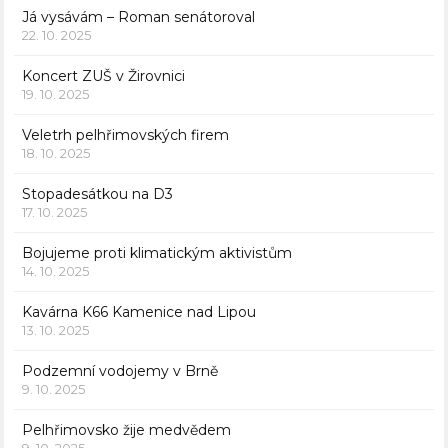
Já vysávám – Roman senátoroval
22. 10. 2025
Koncert ZUŠ v Žirovnici
19. 10. 2025
Veletrh pelhřimovských firem
18. 10. 2025
Stopadesátkou na D3
17. 10. 2025
Bojujeme proti klimatickým aktivistům
14. 10. 2025
Kavárna K66 Kamenice nad Lipou
13. 10. 2025
Podzemní vodojemy v Brně
9. 10. 2025
Pelhřimovsko žije medvědem
9. 10. 2025