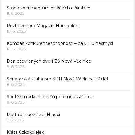
Stop experimentům na žácích a školách
11. 6. 2025
Rozhovor pro Magazín Humpolec
10. 6. 2025
Kompas konkurenceschopnosti – další EU nesmysl
10. 6. 2025
Den otevřených dveří ZŠ Nová Včelnice
8. 6. 2025
Senátorská stuha pro SDH Nová Včelnice 150 let
8. 6. 2025
Soutěž mladých hasičů pod mou záštitou
8. 6. 2025
Marta Jandová v J. Hradci
7. 6. 2025
Krása úzkokolejek