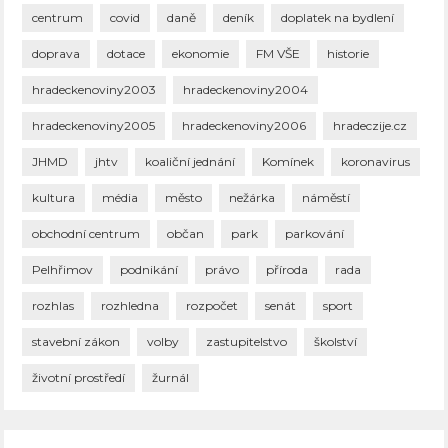
centrum
covid
daně
deník
doplatek na bydlení
doprava
dotace
ekonomie
FM VŠE
historie
hradeckenoviny2003
hradeckenoviny2004
hradeckenoviny2005
hradeckenoviny2006
hradeczije.cz
JHMD
jhtv
koaliční jednání
Komínek
koronavirus
kultura
média
město
nežárka
náměstí
obchodní centrum
občan
park
parkování
Pelhřimov
podnikání
právo
příroda
rada
rozhlas
rozhledna
rozpočet
senát
sport
stavební zákon
volby
zastupitelstvo
školství
životní prostředí
žurnál