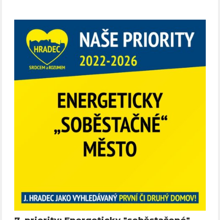
7. priority: Energeticky "soběstačené"