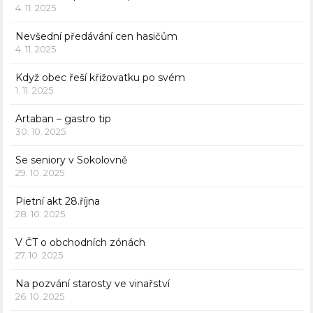
4. 11. 2025
Nevšední předávání cen hasičům
4. 11. 2025
Když obec řeší křižovatku po svém
1. 11. 2025
Artaban – gastro tip
30. 10. 2025
Se seniory v Sokolovně
29. 10. 2025
Pietní akt 28.října
28. 10. 2025
V ČT o obchodních zónách
27. 10. 2025
Na pozvání starosty ve vinařství
26. 10. 2025