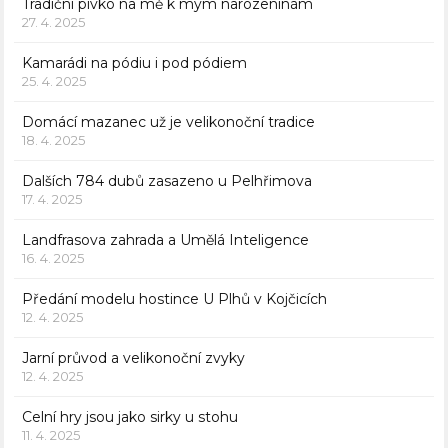
Tradiční pivko na mě k mým narozeninám
27. 4. 2025
Kamarádi na pódiu i pod pódiem
25. 4. 2025
Domácí mazanec už je velikonoční tradice
18. 4. 2025
Dalších 784 dubů zasazeno u Pelhřimova
17. 4. 2025
Landfrasova zahrada a Umělá Inteligence
16. 4. 2025
Předání modelu hostince U Plhů v Kojčicích
12. 4. 2025
Jarní průvod a velikonoční zvyky
12. 4. 2025
Celní hry jsou jako sirky u stohu
11. 4. 2025