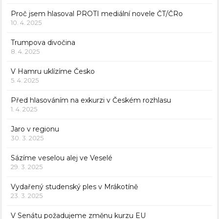
Proč jsem hlasoval PROTI mediální novele ČT/ČRo
10. 4. 2025
Trumpova divočina
8. 4. 2025
V Hamru uklízíme Česko
5. 4. 2025
Před hlasováním na exkurzi v Českém rozhlasu
1. 4. 2025
Jaro v regionu
30. 3. 2025
Sázíme veselou alej ve Veselé
29. 3. 2025
Vydařený studenský ples v Mrákotíně
23. 3. 2025
V Senátu požadujeme změnu kurzu EU