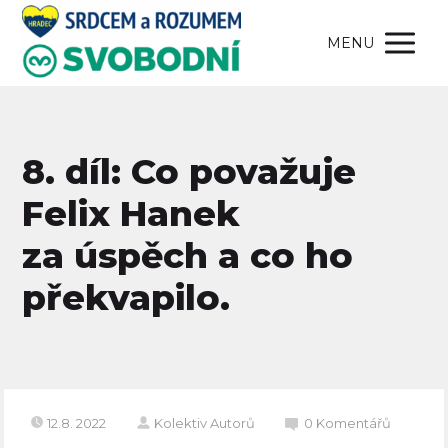
MENU
8. díl: Co považuje
Felix Hanek
za úspěch a co ho
překvapilo.
12.8. 2022
Kolektiv Autorů
0 Komentářů