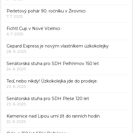
Perleťový pohár 90. ročníku v Žirovnici
7. 7. 2025
Fichtl Cup v Nové Včelnici
6. 7. 2025
Gepard Express je novým vlastníkem úzkokolejky
28. 6. 2025
Senátorská stuha pro SDH Pelhřimov 150 let
24. 6. 2025
Teď, nebo nikdy! Úzkokolejka jde do prodeje.
23. 6. 2025
Senátorská stuha pro SDH Pleše 120 let
23. 6. 2025
Kamenice nad Lipou umí žít do ranních hodin
22. 6. 2025