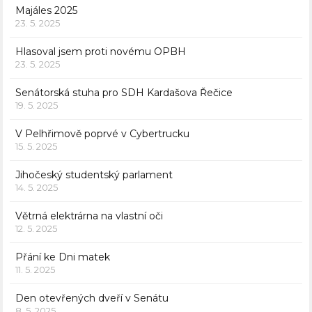
Majáles 2025
23. 5. 2025
Hlasoval jsem proti novému OPBH
23. 5. 2025
Senátorská stuha pro SDH Kardašova Řečice
19. 5. 2025
V Pelhřimově poprvé v Cybertrucku
15. 5. 2025
Jihočeský studentský parlament
14. 5. 2025
Větrná elektrárna na vlastní oči
12. 5. 2025
Přání ke Dni matek
11. 5. 2025
Den otevřených dveří v Senátu
8. 5. 2025