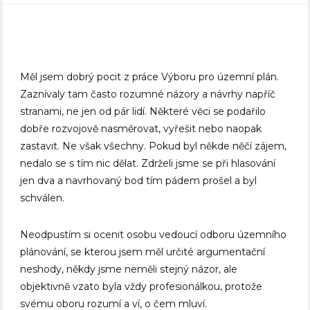
Měl jsem dobrý pocit z práce Výboru pro územní plán.
Zaznívaly tam často rozumné názory a návrhy napříč
stranami, ne jen od pár lidí. Některé věci se podařilo
dobře rozvojově nasměrovat, vyřešit nebo naopak
zastavit. Ne však všechny. Pokud byl někde něčí zájem,
nedalo se s tím nic dělat. Zdrželi jsme se při hlasování
jen dva a navrhovaný bod tím pádem prošel a byl
schválen.
Neodpustím si ocenit osobu vedoucí odboru územního
plánování, se kterou jsem měl určité argumentační
neshody, někdy jsme neměli stejný názor, ale
objektivně vzato byla vždy profesionálkou, protože
svému oboru rozumí a ví, o čem mluví.