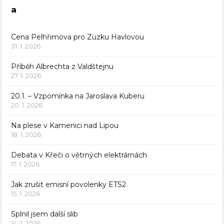
a
Cena Pelhřimova pro Zuzku Havlovou
31. 1. 2026
Příběh Albrechta z Valdštejnu
27. 1. 2026
20.1. – Vzpomínka na Jaroslava Kuberu
20. 1. 2026
Na plese v Kamenici nad Lipou
18. 1. 2026
Debata v Křeči o větrných elektrárnách
17. 1. 2026
Jak zrušit emisní povolenky ETS2
15. 1. 2026
Splnil jsem další slib
14. 1. 2026