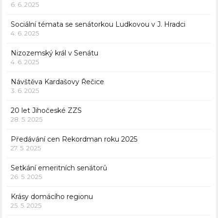
6. 6. 2025
Sociální témata se senátorkou Ludkovou v J. Hradci
4. 6. 2025
Nizozemský král v Senátu
4. 6. 2025
Návštěva Kardašovy Řečice
3. 6. 2025
20 let Jihočeské ZZS
28. 5. 2025
Předávání cen Rekordman roku 2025
27. 5. 2025
Setkání emeritních senátorů
26. 5. 2025
Krásy domácího regionu
25. 5. 2025