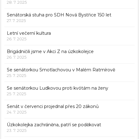
28. 7. 2025
Senátorská stuha pro SDH Nová Bystřice 150 let
27. 7. 2025
Letní večerní kultura
26. 7. 2025
Brigádničili jsme v Akci Z na úzkokolejce
26. 7. 2025
Se senátorkou Smotlachovou v Malém Ratmírově
25. 7. 2025
Se senátorkou Ludkovou proti kvótám na ženy
25. 7. 2025
Senát v červenci projednal přes 20 zákonů
24. 7. 2025
Úzkokolejka zachráněna, patří se poděkovat
23. 7. 2025