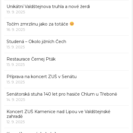
Unikátní Valdštejnova truhla a nové žerdi
19. 9. 2025
Točím zmrzlinu jako za totáče
16. 9. 2025
Studená – Okolo jižních Čech
15. 9. 2025
Restaurace Černej Pták
15. 9. 2025
Příprava na koncert ZUŠ v Senátu
15. 9. 2025
Senátorská stuha 140 let pro hasiče Chlum u Třeboně
14. 9. 2025
Koncert ZUŠ Kamenice nad Lipou ve Valdštejnské
zahradě
12. 9. 2025