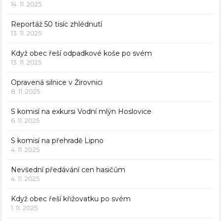
14. 11. 2025
Reportáž 50 tisíc zhlédnutí
13. 11. 2025
Když obec řeší odpadkové koše po svém
13. 11. 2025
Opravená silnice v Žirovnici
8. 11. 2025
S komisí na exkursi Vodní mlýn Hoslovice
6. 11. 2025
S komisí na přehradě Lipno
4. 11. 2025
Nevšední předávání cen hasičům
4. 11. 2025
Když obec řeší křižovatku po svém
1. 11. 2025