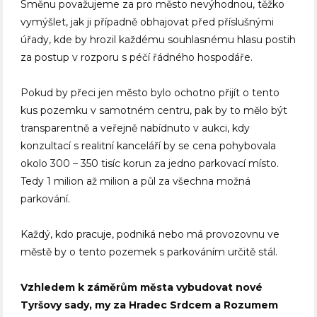
Směnu považujeme za pro město nevýhodnou, těžko
vymýšlet, jak ji případně obhajovat před příslušnými
úřady, kde by hrozil každému souhlasnému hlasu postih
za postup v rozporu s péčí řádného hospodáře.
Pokud by přeci jen město bylo ochotno přijít o tento
kus pozemku v samotném centru, pak by to mělo být
transparentně a veřejně nabídnuto v aukci, kdy
konzultací s realitní kanceláří by se cena pohybovala
okolo 300 – 350 tisíc korun za jedno parkovací místo.
Tedy 1 milion až milion a půl za všechna možná
parkování.
Každý, kdo pracuje, podniká nebo má provozovnu ve
městě by o tento pozemek s parkováním určitě stál.
Vzhledem k záměrům města vybudovat nové
Tyršovy sady, my za Hradec Srdcem a Rozumem