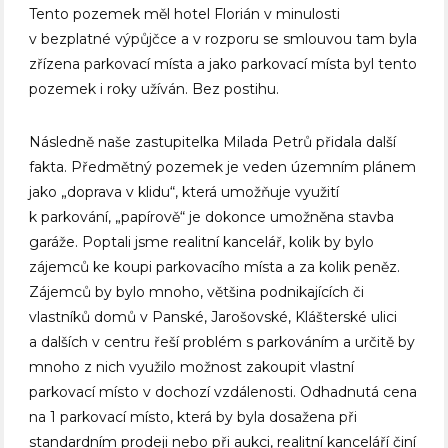
Tento pozemek měl hotel Florián v minulosti
v bezplatné výpůjčce a v rozporu se smlouvou tam byla
zřízena parkovací místa a jako parkovací místa byl tento
pozemek i roky užíván. Bez postihu.
Následně naše zastupitelka Milada Petrů přidala další
fakta. Předmětný pozemek je veden územním plánem
jako „doprava v klidu“, která umožňuje využití
k parkování, „papírově“ je dokonce umožněna stavba
garáže. Poptali jsme realitní kancelář, kolik by bylo
zájemců ke koupi parkovacího místa a za kolik peněz.
Zájemců by bylo mnoho, většina podnikajících či
vlastníků domů v Panské, Jarošovské, Klášterské ulici
a dalších v centru řeší problém s parkováním a určitě by
mnoho z nich využilo možnost zakoupit vlastní
parkovací místo v dochozí vzdálenosti. Odhadnutá cena
na 1 parkovací místo, která by byla dosažena při
standardním prodeji nebo při aukci, realitní kanceláří činí