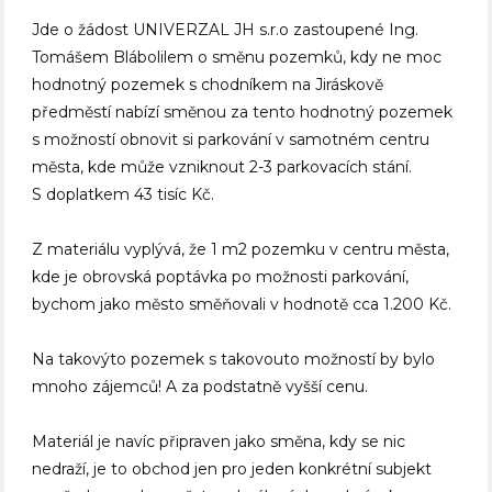
Jde o žádost UNIVERZAL JH s.r.o zastoupené Ing.
Tomášem Blábolilem o směnu pozemků, kdy ne moc
hodnotný pozemek s chodníkem na Jiráskově
předměstí nabízí směnou za tento hodnotný pozemek
s možností obnovit si parkování v samotném centru
města, kde může vzniknout 2-3 parkovacích stání.
S doplatkem 43 tisíc Kč.
Z materiálu vyplývá, že 1 m2 pozemku v centru města,
kde je obrovská poptávka po možnosti parkování,
bychom jako město směňovali v hodnotě cca 1.200 Kč.
Na takovýto pozemek s takovouto možností by bylo
mnoho zájemců! A za podstatně vyšší cenu.
Materiál je navíc připraven jako směna, kdy se nic
nedraží, je to obchod jen pro jeden konkrétní subjekt