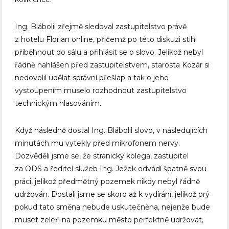
Ing. Blábolil zřejmě sledoval zastupitelstvo právě
z hotelu Florian online, přičemž po této diskuzi stihl
přiběhnout do sálu a přihlásit se o slovo. Jelikož nebyl
řádně nahlášen před zastupitelstvem, starosta Kozár si
nedovolil udělat správní přešlap a tak o jeho
vystoupením muselo rozhodnout zastupitelstvo
technickým hlasováním.
Když následně dostal Ing. Blábolil slovo, v následujících
minutách mu vytekly před mikrofonem nervy.
Dozvěděli jsme se, že stranický kolega, zastupitel
za ODS a ředitel služeb Ing. Ježek odvádí špatně svou
práci, jelikož předmětný pozemek nikdy nebyl řádně
udržován. Dostali jsme se skoro až k vydírání, jelikož prý
pokud tato směna nebude uskutečněna, nejenže bude
muset zeleň na pozemku město perfektně udržovat,