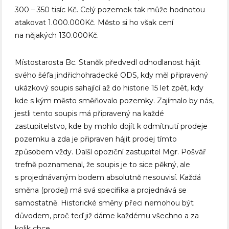
300 – 350 tisíc Kč. Celý pozemek tak může hodnotou
atakovat 1.000.000Kč. Město si ho však cení
na nějakých 130.000Kč.
Místostarosta Bc. Staněk předvedl odhodlanost hájit
svého šéfa jindřichohradecké ODS, kdy měl připravený
ukázkový soupis sahající až do historie 15 let zpět, kdy
kde s kým město směňovalo pozemky. Zajímalo by nás,
jestli tento soupis má připravený na každé
zastupitelstvo, kde by mohlo dojít k odmítnutí prodeje
pozemku a zda je připraven hájit prodej tímto
způsobem vždy. Další opoziční zastupitel Mgr. Pošvář
trefně poznamenal, že soupis je to sice pěkný, ale
s projednávaným bodem absolutně nesouvisí. Každá
směna (prodej) má svá specifika a projednává se
samostatně. Historické směny přeci nemohou být
důvodem, proč teď již dáme každému všechno a za
kolik chce.