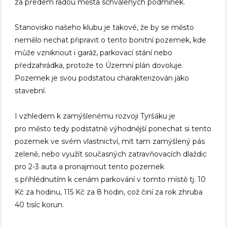
za předem radou města schválených podmínek.
Stanovisko našeho klubu je takové, že by se město
nemělo nechat připravit o tento bonitní pozemek, kde
může vzniknout i garáž, parkovací stání nebo
předzahrádka, protože to Územní plán dovoluje.
Pozemek je svou podstatou charakterizován jako
stavební.
I vzhledem k zamýšlenému rozvoji Tyršáku je
pro město tedy podstatně výhodnější ponechat si tento
pozemek ve svém vlastnictví, mít tam zamýšlený pás
zeleně, nebo využít současných zatravňovacích dlaždic
pro 2-3 auta a pronajmout tento pozemek
s přihlédnutím k cenám parkování v tomto místě tj. 10
Kč za hodinu, 115 Kč za 8 hodin, což činí za rok zhruba
40 tisíc korun.