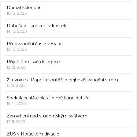
Dorazil kalendář…
16. 12. 2025
Dobešov – koncert v kostele
14. 12. 2025
Předvánoční čas v J.Hradci
13. 12. 2025
Přijetí Korejské delegace
12. 12. 2025
Žirovnice a Popelín soutěží o nejhezčí vánoční strom
6. 12. 2025
Spekulace iRozhlasu o mé kandidatuře
19. 11. 2025
Zamyšlení nad studentským svátkem
17. 11. 2025
ZUŠ v Horáckém divadle