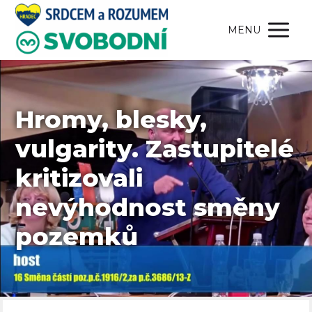
MENU
Hromy, blesky,
vulgarity. Zastupitelé
kritizovali
nevýhodnost směny
pozemků