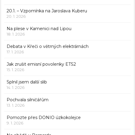
20.1. – Vzpomínka na Jaroslava Kuberu
20. 1. 2026
Na plese v Kamenici nad Lipou
18. 1. 2026
Debata v Křeči o větrných elektrárnách
17. 1. 2026
Jak zrušit emisní povolenky ETS2
15. 1. 2026
Splnil jsem další slib
14. 1. 2026
Pochvala silničářům
13. 1. 2026
Pomozte přes DONIO úzkokolejce
9. 1. 2026