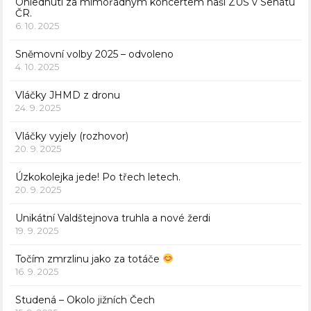
Ohlednutí za mimořádným koncertem naší ZUŠ v Senátu
ČR.
6. 10. 2025
Sněmovní volby 2025 – odvoleno
4. 10. 2025
Vláčky JHMD z dronu
24. 9. 2025
Vláčky vyjely (rozhovor)
20. 9. 2025
Úzkokolejka jede! Po třech letech.
20. 9. 2025
Unikátní Valdštejnova truhla a nové žerdi
19. 9. 2025
Točím zmrzlinu jako za totáče
16. 9. 2025
Studená – Okolo jižních Čech