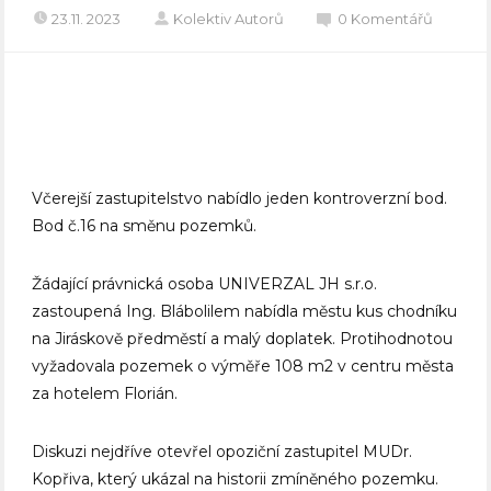
23.11. 2023
Kolektiv Autorů
0 Komentářů
Včerejší zastupitelstvo nabídlo jeden kontroverzní bod.
Bod č.16 na směnu pozemků.
Žádající právnická osoba UNIVERZAL JH s.r.o.
zastoupená Ing. Blábolilem nabídla městu kus chodníku
na
Jiráskově
předměstí a malý doplatek. Protihodnotou
vyžadovala pozemek o výměře 108 m2 v centru města
za hotelem Florián.
Diskuzi nejdříve otevřel opoziční zastupitel MUDr.
Kopřiva, který ukázal na historii zmíněného pozemku.