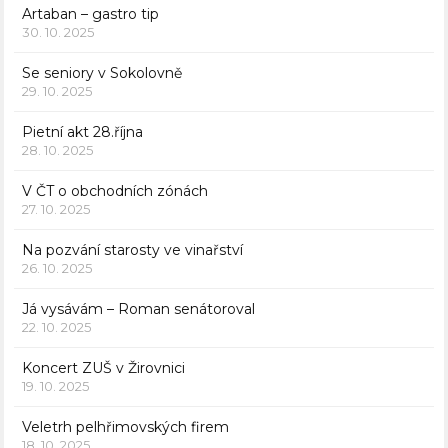
Artaban – gastro tip
30. 10. 2025
Se seniory v Sokolovně
29. 10. 2025
Pietní akt 28.října
28. 10. 2025
V ČT o obchodních zónách
27. 10. 2025
Na pozvání starosty ve vinařství
26. 10. 2025
Já vysávám – Roman senátoroval
22. 10. 2025
Koncert ZUŠ v Žirovnici
19. 10. 2025
Veletrh pelhřimovských firem
18. 10. 2025