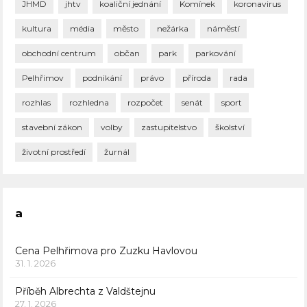
JHMD
jhtv
koaliční jednání
Komínek
koronavirus
kultura
média
město
nežárka
náměstí
obchodní centrum
občan
park
parkování
Pelhřimov
podnikání
právo
příroda
rada
rozhlas
rozhledna
rozpočet
senát
sport
stavební zákon
volby
zastupitelstvo
školství
životní prostředí
žurnál
a
Cena Pelhřimova pro Zuzku Havlovou
31. 1. 2026
Příběh Albrechta z Valdštejnu
27. 1. 2026