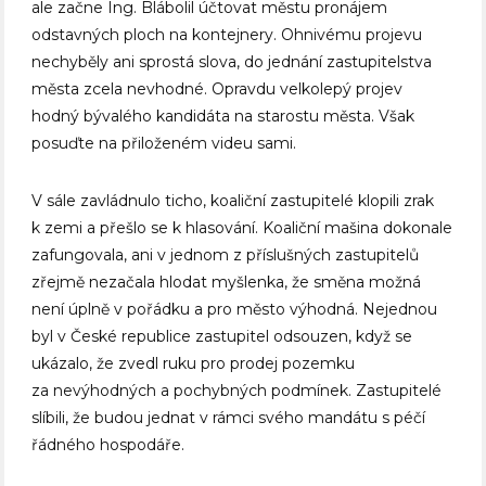
ale začne Ing. Blábolil účtovat městu pronájem
odstavných ploch na kontejnery. Ohnivému projevu
nechyběly ani sprostá slova, do jednání zastupitelstva
města zcela nevhodné. Opravdu velkolepý projev
hodný bývalého kandidáta na starostu města. Však
posuďte na přiloženém videu sami.
V sále zavládnulo ticho, koaliční zastupitelé klopili zrak
k zemi a přešlo se k hlasování. Koaliční mašina dokonale
zafungovala, ani v jednom z příslušných zastupitelů
zřejmě nezačala hlodat myšlenka, že směna možná
není úplně v pořádku a pro město výhodná. Nejednou
byl v České republice zastupitel odsouzen, když se
ukázalo, že zvedl ruku pro prodej pozemku
za nevýhodných a pochybných podmínek. Zastupitelé
slíbili, že budou jednat v rámci svého mandátu s péčí
řádného hospodáře.