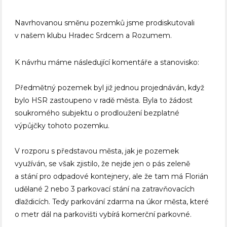
Navrhovanou směnu pozemků jsme prodiskutovali
v našem klubu Hradec Srdcem a Rozumem.
K návrhu máme následující komentáře a stanovisko:
Předmětný pozemek byl již jednou projednáván, když
bylo HSR zastoupeno v radě města. Byla to žádost
soukromého subjektu o prodloužení bezplatné
výpůjčky tohoto pozemku.
V rozporu s představou města, jak je pozemek
využíván, se však zjistilo, že nejde jen o pás zeleně
a stání pro odpadové kontejnery, ale že tam má Florián
udělané 2 nebo 3 parkovací stání na zatravňovacích
dlaždicích. Tedy parkování zdarma na úkor města, které
o metr dál na parkovišti vybírá komerční parkovné.