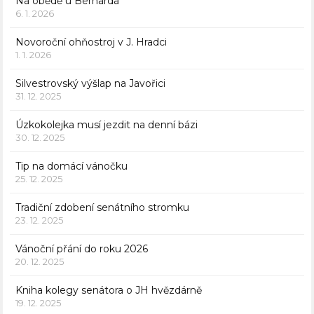
Na obědě u Bernarda
6. 1. 2026
Novoroční ohňostroj v J. Hradci
1. 1. 2026
Silvestrovský výšlap na Javořici
31. 12. 2025
Úzkokolejka musí jezdit na denní bázi
30. 12. 2025
Tip na domácí vánočku
25. 12. 2025
Tradiční zdobení senátního stromku
23. 12. 2025
Vánoční přání do roku 2026
20. 12. 2025
Kniha kolegy senátora o JH hvězdárně
19. 12. 2025