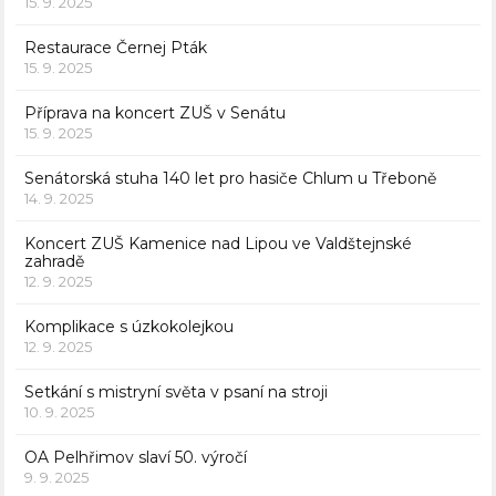
15. 9. 2025
Restaurace Černej Pták
15. 9. 2025
Příprava na koncert ZUŠ v Senátu
15. 9. 2025
Senátorská stuha 140 let pro hasiče Chlum u Třeboně
14. 9. 2025
Koncert ZUŠ Kamenice nad Lipou ve Valdštejnské
zahradě
12. 9. 2025
Komplikace s úzkokolejkou
12. 9. 2025
Setkání s mistryní světa v psaní na stroji
10. 9. 2025
OA Pelhřimov slaví 50. výročí
9. 9. 2025