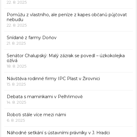
22. 8. 2025
Pomůžu z vlastního, ale peníze z kapes občanů půjčovat
nebudu
22. 8. 2025
Snídaně z farmy Doňov
21. 8. 2025
Senátor Chalupský: Malý zázrak se povedl – úzkokolejka
ožívá
18. 8. 2025
Návštěva rodinné firmy IPC Plast v Žirovnici
15. 8. 2025
Debata s maminkami v Pelhřimově
14. 8. 2025
Roboti stále více mezi námi
6. 8. 2025
Náhodné setkání s ústavními právníky v J. Hradci