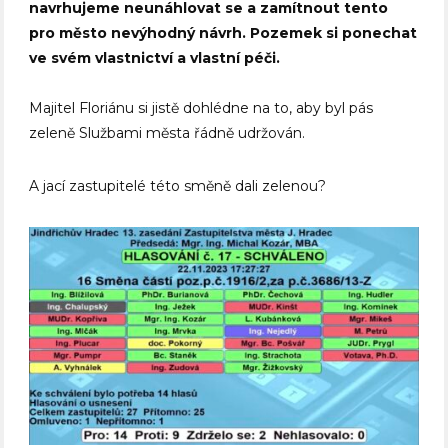
navrhujeme neunáhlovat se a zamítnout tento
pro město nevýhodný návrh. Pozemek si ponechat
ve svém vlastnictví a vlastní péči.
Majitel Floriánu si jistě dohlédne na to, aby byl pás
zeleně Službami města řádně udržován.
A jací zastupitelé této směně dali zelenou?