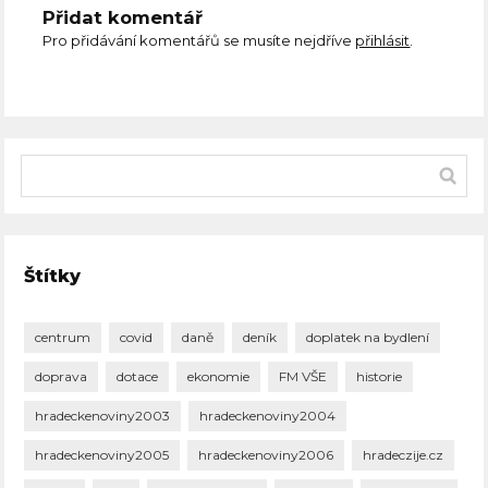
Přidat komentář
Pro přidávání komentářů se musíte nejdříve
přihlásit
.
Štítky
centrum
covid
daně
deník
doplatek na bydlení
doprava
dotace
ekonomie
FM VŠE
historie
hradeckenoviny2003
hradeckenoviny2004
hradeckenoviny2005
hradeckenoviny2006
hradeczije.cz