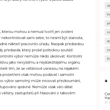
o
P
p
í, kterou mohou a nemusí tvořit jen zvolení
r
y nekontrolovali sami sebe, to nesmí být starosta,
s
padně někteří pracovníci úřadu. Naopak předsedou
dy předseda, který prošel politickou soutěží
za
Kontrolní výbor nemůže nikdo úkolovat. Kontrolní
ži
lstvu jako nevyššímu a nejdůležitějšímu orgánu
pitelé tím, že se většinově usnesou na nějakém
na prošetření však mohou podávat i samotní
a
bo výbor samotný může iniciovat přezkoumání,
ostupováno správně. Nemůže však věci dělat
i většiny zastupitelů při hlasování o takovém
Ce
Ha
31. 