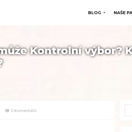
BLOG
NAŠE P
ůže Kontrolní výbor? K
?
0 Komentářů