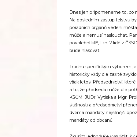
Dnes jen připomeneme to, co m
Na posledním zastupitelstvu by
poradních orgánů vedení města
může a nemusí naslouchat. Pan s
povolební klíč, tzn. 2 lidé z ČSS
bude hlasovat.
Trochu specifickým výborem j
historicky vždy dle zažité zvyklo
však letos. Předsednictví, kter
a to, že předseda může dle pot
KSČM. JUDr. Vytiska a Mgr. Pro
slušnosti a předsednictví přene
dvěma mandáty nejsilnější opozi
mandáty od občanů.
Zkusím jednoduše vysvětlit, k č