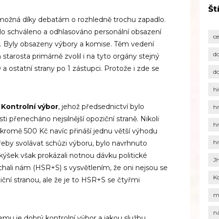
Št
ožná díky debatám o rozhledně trochu zapadlo.
lo schváleno a odhlasováno personální obsazení
c
. Byly obsazeny výbory a komise. Těm vedení
d
tarosta primárně zvolil i na tyto orgány stejný
D a ostatní strany po 1 zástupci. Protože i zde se
d
hi
e
Kontrolní výbor
, jehož předsednictví bylo
h
sti přenecháno nejsilnější opoziční straně. Nikoli
h
é kromě 500 Kč navíc přináší jednu větší výhodu
h
řeby svolávat schůzi výboru, bylo navrhnuto
kýšek však prokázali notnou dávku politické
J
chali nám (HSR+S) s vysvětlením, že oni nejsou se
K
ční stranou, ale že je to HSR+S se čtyřmi
m
n
emu je dobrý kontrolní výbor a jakou službu