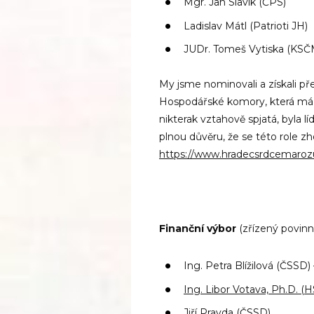
Mgr. Jan Slavík (ČPS)
Ladislav Mátl (Patrioti JH)
JUDr. Tomeš Vytiska (KS
My jsme nominovali a získali př
Hospodářské komory, která má 
nikterak vztahově spjatá, byla 
plnou důvěru, že se této role zh
https://www.hradecsrdcemaroz
Finanční výbor
(zřízený povin
Ing. Petra Blížilová (ČSSD
Ing. Libor Votava, Ph.D.
(H
Jiří Pravda (ČSSD)