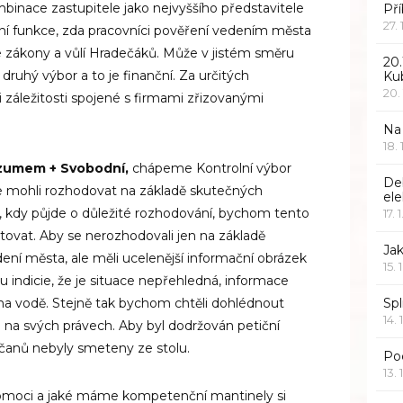
binace zastupitele jako nejvyššího představitele
Pří
27.
ní funkce, zda pracovníci pověření vedením města
e zákony a vůlí Hradečáků. Může v jistém směru
20.
druhý výbor a to je finanční. Za určitých
Ku
20.
 záležitosti spojené s firmami zřizovanými
Na
18.
zumem + Svobodní,
chápeme Kontrolní výbor
De
se mohli rozhodovat na základě skutečných
ele
ci, kdy půjde o důležité rozhodování, bychom tento
17. 
ytovat. Aby se nerozhodovali jen na základě
Jak
ení města, ale měli ucelenější informační obrázek
15. 
u indicie, že je situace nepřehledná, informace
na vodě. Stejně tak bychom chtěli dohlédnout
Spl
14. 
i na svých právech. Aby byl dodržován petiční
čanů nebyly smeteny ze stolu.
Po
13. 
oci a jaké máme kompetenční mantinely si