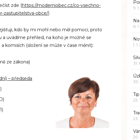
Po
číst zde (
https://moderniobec.cz/co-vsechno-
9. 
-zastupitelstva-obce/
)
Na
6. 
jišťuji, kdo by mi mohl nebo měl pomoci, proto
u a uvádíme přehled, na koho je možné se
Nov
1. 1
 a komisích (složení se může v čase měnit):
Sil
nně ze zákona)
31. 
Úzk
í) – předseda
30.
)
Ti
D)
25.
1)
Tr
23.
Vá
20.