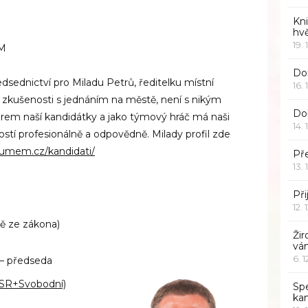
Kn
hv
19. 
ČM
Dor
edsednictví pro Miladu Petrů, ředitelku místní
16. 
zkušenosti s jednáním na městě, není s nikým
Do
lídrem naší kandidátky a jako týmový hráč má naši
14. 
ostí profesionálně a odpovědně. Milady profil zde
umem.cz/kandidati/
Pře
13. 
Při
12. 
ně ze zákona)
Žir
vá
6. 
) – předseda
SR+Svobodní)
Sp
ka