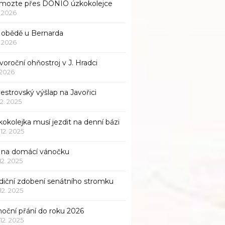
mozte přes DONIO úzkokolejce
1. 2026
 obědě u Bernarda
1. 2026
oroční ohňostroj v J. Hradci
. 2026
vestrovský výšlap na Javořici
12. 2025
okolejka musí jezdit na denní bázi
 12. 2025
p na domácí vánočku
 12. 2025
adiční zdobení senátního stromku
 12. 2025
noční přání do roku 2026
 12. 2025