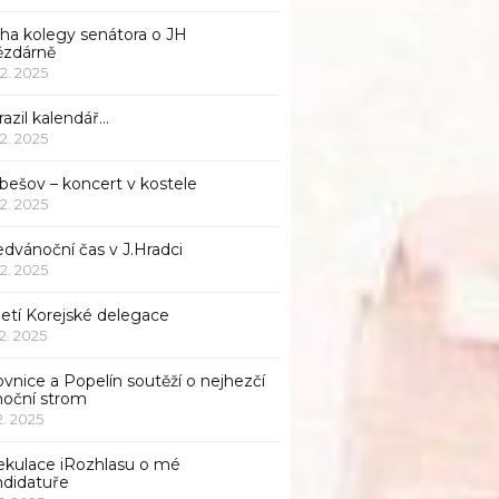
iha kolegy senátora o JH
ězdárně
12. 2025
azil kalendář…
12. 2025
bešov – koncert v kostele
12. 2025
dvánoční čas v J.Hradci
12. 2025
jetí Korejské delegace
12. 2025
ovnice a Popelín soutěží o nejhezčí
noční strom
12. 2025
ekulace iRozhlasu o mé
ndidatuře