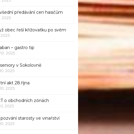
všední předávání cen hasičům
1. 2025
yž obec řeší křižovatku po svém
1. 2025
aban – gastro tip
 10. 2025
 seniory v Sokolovně
 10. 2025
tní akt 28.října
 10. 2025
ČT o obchodních zónách
 10. 2025
pozvání starosty ve vinařství
 10. 2025