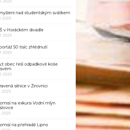
11. 2025
myšlení nad studentským svátkem
11. 2025
Š v Horáckém divadle
11. 2025
ortáž 50 tisíc zhlédnutí
11. 2025
yž obec řeší odpadkové koše
 svém
11. 2025
avená silnice v Žirovnici
1. 2025
omisí na exkursi Vodní mlýn
slovice
1. 2025
komisí na přehradě Lipno
1. 2025