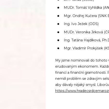
MUDr. Tomáš Vyhlídka (AN
Mgr. Ondřej Kučera (SNK 
Ing. Ivo Ježek (ODS)
MUDr. Veronika Jirková (Č
Ing. Taťána Hajdíková, Ph.D
Mgr. Vladimír Prokýšek (
My jsme nominovali do tohoto v
erudovaným ekonomem. Každod
financí a finanční gramotnosti
neměl problém se zdravým selsk
aby dávaly nějaký smysl. Liborův
https://www.hradecsrdcemaroz