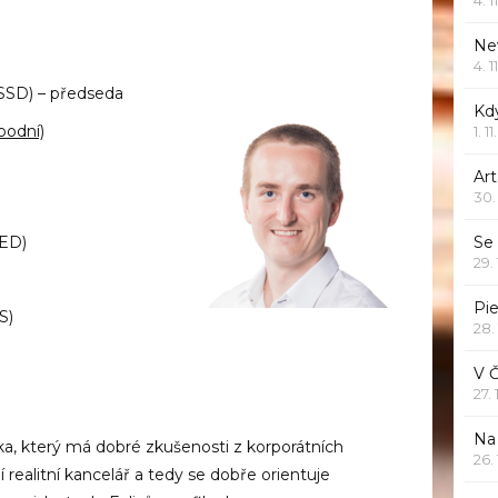
Ne
4. 1
SSD) – předseda
Kd
odní)
1. 1
Art
30.
Se
 ED)
29.
Pie
S)
28.
)
V 
27.
Na 
a, který má dobré zkušenosti z korporátních
26.
ní realitní kancelář a tedy se dobře orientuje