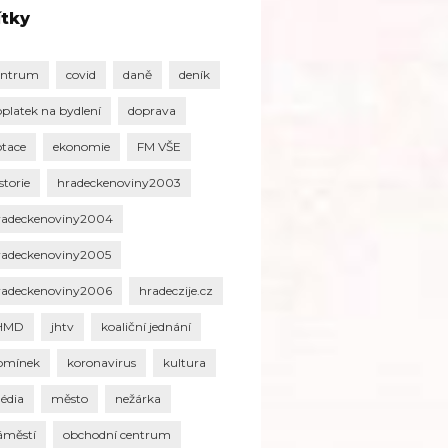
ítky
entrum
covid
daně
deník
oplatek na bydlení
doprava
otace
ekonomie
FM VŠE
storie
hradeckenoviny2003
radeckenoviny2004
radeckenoviny2005
radeckenoviny2006
hradeczije.cz
HMD
jhtv
koaliční jednání
omínek
koronavirus
kultura
édia
město
nežárka
áměstí
obchodní centrum