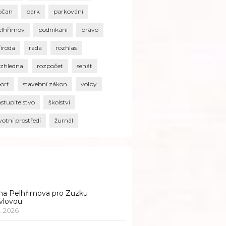
bčan
park
parkování
elhřimov
podnikání
právo
říroda
rada
rozhlas
ozhledna
rozpočet
senát
port
stavební zákon
volby
stupitelstvo
školství
votní prostředí
žurnál
na Pelhřimova pro Zuzku
vlovou
1. 2026