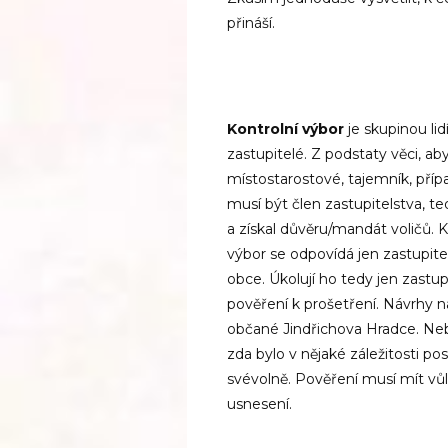
přináší.
Kontrolní výbor
je skupinou lid
zastupitelé. Z podstaty věci, ab
místostarostové, tajemník, pří
musí být člen zastupitelstva, te
a získal důvěru/mandát voličů. 
výbor se odpovídá jen zastupite
obce. Úkolují ho tedy jen zastu
pověření k prošetření. Návrhy 
občané Jindřichova Hradce. Ne
zda bylo v nějaké záležitosti p
svévolně. Pověření musí mít vůl
usnesení.