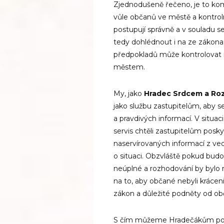
Zjednodušeně řečeno, je to kom
vůle občanů ve městě a kontrol
postupují správně a v souladu s
tedy dohlédnout i na ze zákona 
předpokladů může kontrolovat i
městem.
My, jako
Hradec Srdcem a Ro
jako službu zastupitelům, aby 
a pravdivých informací. V situa
servis chtěli zastupitelům posk
naservírovaných informací z ved
o situaci. Obzvláště pokud budo
neúplné a rozhodování by bylo 
na to, aby občané nebyli krácen
zákon a důležité podněty od ob
S čím můžeme Hradečákům pom