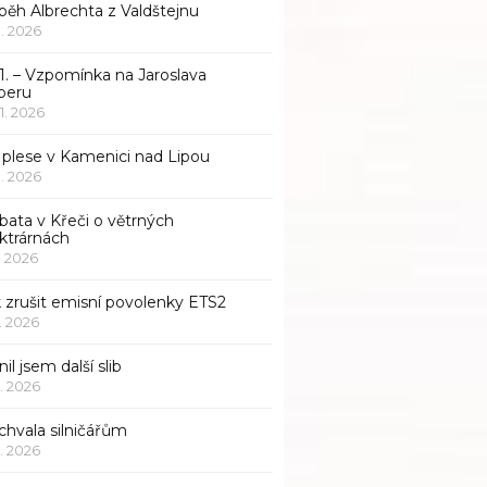
běh Albrechta z Valdštejnu
 1. 2026
1. – Vzpomínka na Jaroslava
beru
 1. 2026
 plese v Kamenici nad Lipou
 1. 2026
bata v Křeči o větrných
ktrárnách
1. 2026
 zrušit emisní povolenky ETS2
1. 2026
nil jsem další slib
1. 2026
chvala silničářům
1. 2026