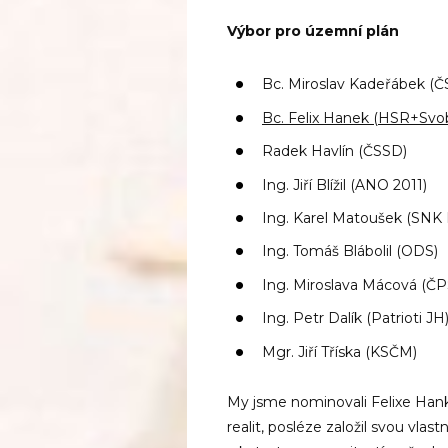
Výbor pro územní plán
Bc. Miroslav Kadeřábek (Č
Bc. Felix Hanek
(HSR+Svob
Radek Havlín (ČSSD)
Ing. Jiří Blížil (ANO 2011)
Ing. Karel Matoušek (SNK
Ing. Tomáš Blábolil (ODS)
Ing. Miroslava Mácová (ČP
Ing. Petr Dalík (Patrioti JH
Mgr. Jiří Tříska (KSČM)
My jsme nominovali Felixe Hank
realit, posléze založil svou vlast