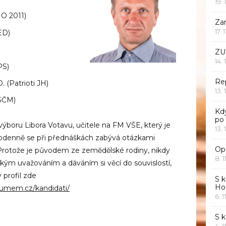
19. 
O 2011)
Za
17. 
ED)
ZU
14. 
PS)
Rep
. (Patrioti JH)
13. 
KSČM)
Kd
po
ýboru Libora Votavu, učitele na FM VŠE, který je
13. 
enně se při přednáškách zabývá otázkami
Opr
. Protože je původem ze zemědělské rodiny, nikdy
8. 1
ým uvažováním a dáváním si věcí do souvislostí,
 profil zde
S k
Ho
umem.cz/kandidati/
6. 1
S 
4. 1