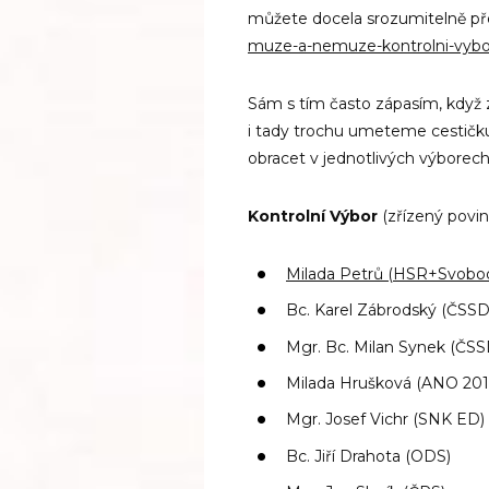
můžete docela srozumitelně pře
muze-a-nemuze-kontrolni-vybor
Sám s tím často zápasím, když z
i tady trochu umeteme cestičk
obracet v jednotlivých výborech
Kontrolní Výbor
(zřízený povi
Milada Petrů
(HSR+Svobodn
Bc. Karel Zábrodský (ČSSD
Mgr. Bc. Milan Synek (ČSS
Milada Hrušková (ANO 201
Mgr. Josef Vichr (SNK ED)
Bc. Jiří Drahota (ODS)