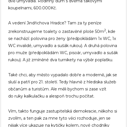
dvě umyvadla. Rodinný dům s dvěma takovými
koupelnami, 600.000Kč.
A vedení Jindřichova Hradce? Tam za ty peníze
2
zrekonstruujeme toalety o zastavěné ploše 50m
, kde
se nachází: polovina pro ženy (předpokládám 1x WC, 1x
WC invalidé, umyvadlo a sušák rukou). A druhá polovina
pro muže (předpokládám WC, pisoár, umyvadlo a sušák
rukou). A již zmíněné dva turnikety na výběr poplatku.
Také chci, aby město vypadalo dobře a moderně, jak se
sluší a patří pro 21. století. Tedy hlavně z hlediska služeb
občanům a turistům. Ale měli bychom si zase vzít
do ruky kalkulačku a alespoň trochu počítat.
Vím, takto funguje zastupitelská demokracie, někoho si
zvolím, a ten pak za mne tyto věci rozhoduje, jen se
nějak více ukazuje na kytičky kolem, nové chodníky