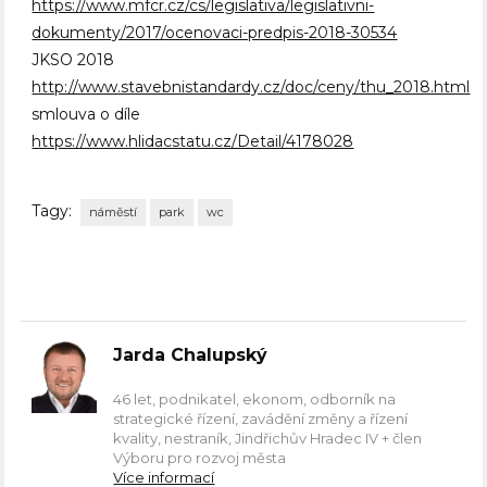
https://www.mfcr.cz/cs/legislativa/legislativni-
dokumenty/2017/ocenovaci-predpis-2018-30534
JKSO 2018
http://www.stavebnistandardy.cz/doc/ceny/thu_2018.html
smlouva o díle
https://www.hlidacstatu.cz/Detail/4178028
Tagy:
náměstí
park
wc
Jarda Chalupský
46 let, podnikatel, ekonom, odborník na
strategické řízení, zavádění změny a řízení
kvality, nestraník, Jindřichův Hradec IV + člen
Výboru pro rozvoj města
Více informací