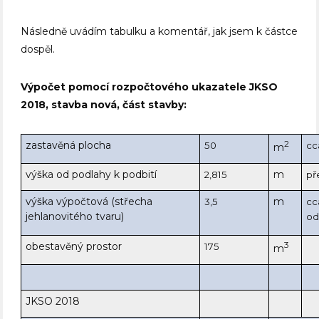
Následně uvádím tabulku a komentář, jak jsem k částce
dospěl.
Výpočet pomocí rozpočtového ukazatele JKSO
2018, stavba nová, část stavby:
zastavěná plocha
2
50
cc
m
výška od podlahy k podbití
m
2,815
př
výška výpočtová (střecha
m
3,5
cc
jehlanovitého tvaru)
o
obestavěný prostor
3
175
m
JKSO 2018