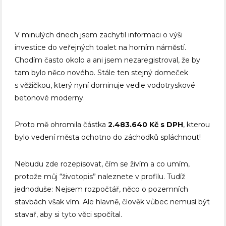
V minulých dnech jsem zachytil informaci o výši
investice do veřejných toalet na horním náměstí.
Chodím často okolo a ani jsem nezaregistroval, že by
tam bylo něco nového. Stále ten stejný domeček
s věžičkou, který nyní dominuje vedle vodotryskové
betonové moderny.
Proto mě ohromila částka
2.483.640 Kč s DPH
, kterou
bylo vedení města ochotno do záchodků spláchnout!
Nebudu zde rozepisovat, čím se živím a co umím,
protože můj “životopis” naleznete v profilu. Tudíž
jednoduše: Nejsem rozpočtář, něco o pozemních
stavbách však vím. Ale hlavně, člověk vůbec nemusí být
stavař, aby si tyto věci spočítal.