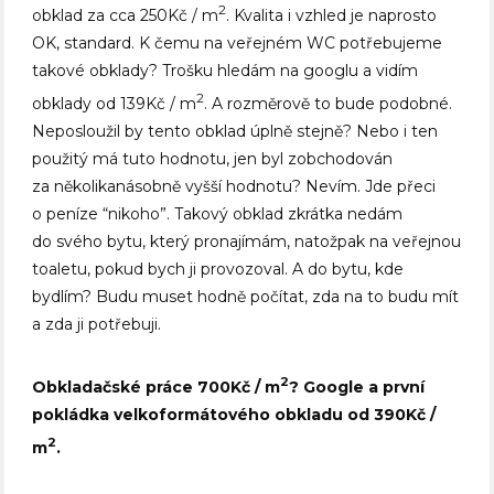
2
obklad za cca 250Kč / m
. Kvalita i vzhled je naprosto
OK, standard. K čemu na veřejném WC potřebujeme
takové obklady? Trošku hledám na googlu a vidím
2
obklady od 139Kč / m
. A rozměrově to bude podobné.
Neposloužil by tento obklad úplně stejně? Nebo i ten
použitý má tuto hodnotu, jen byl zobchodován
za několikanásobně vyšší hodnotu? Nevím. Jde přeci
o peníze “nikoho”. Takový obklad zkrátka nedám
do svého bytu, který pronajímám, natožpak na veřejnou
toaletu, pokud bych ji provozoval. A do bytu, kde
bydlím? Budu muset hodně počítat, zda na to budu mít
a zda ji potřebuji.
2
Obkladačské práce 700Kč / m
? Google a první
pokládka velkoformátového obkladu od 390Kč /
2
m
.