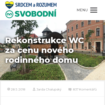
MENU
Rekonstrukce WC
za cenu nového
rodinného domu
28.5. 2018
Jarda Chalupský
837 Komentářů