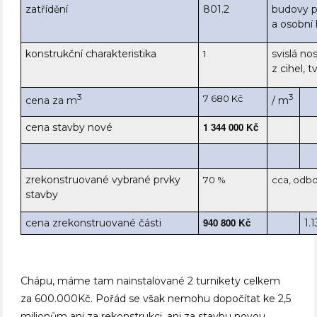
zatřídění
801.2
budovy p
a osobní
konstrukční charakteristika
svislá n
1
z cihel, t
3
3
7 680 Kč
cena za m
/ m
1 344 000 Kč
cena stavby nové
zrekonstruované vybrané prvky
70 %
cca, od
stavby
940 800 Kč
cena zrekonstruované části
1.
Chápu, máme tam nainstalované 2 turnikety celkem
za 600.000Kč. Pořád se však nemohu dopočítat ke 2,5
milionům ani za rekonstrukci, ani za stavbu novou.