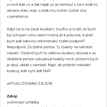
a nové kde co a tak nějak už se nemluví o tom, kolik to
občana stálo, resp. o kolik mu mohlo zůstat více
v peněžence.
Když na to na závěr koukám, troufnu si tvrdit, že bych
byl schopen cenu srazit možná až k polovině. A jestli
bych pak takovou rekonstrukci toalet podpořil?
Nepodpořil. Za žádné peníze. Ty toalety na náměstí
nepatří. Osobně bych tu ošklivou budovu zboural a za
obdobné peníze vybudoval toalety nové, přičemž bych
je skryl, uklidil z náměstí. Např. do přilehlé městské
budovy, kde nyní sídlí MěP.
AKTUALIZOVÁNO 3.8.2018
Zdroj:
oceňovací vyhláška