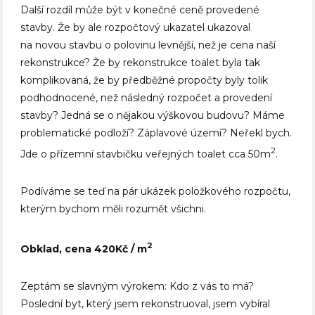
Další rozdíl může být v konečné ceně provedené
stavby. Že by ale rozpočtový ukazatel ukazoval
na novou stavbu o polovinu levnější, než je cena naší
rekonstrukce? Že by rekonstrukce toalet byla tak
komplikovaná, že by předběžné propočty byly tolik
podhodnocené, než následný rozpočet a provedení
stavby? Jedná se o nějakou výškovou budovu? Máme
problematické podloží? Záplavové území? Neřekl bych.
2
Jde o přízemní stavbičku veřejných toalet cca 50m
.
Podíváme se teď na pár ukázek položkového rozpočtu,
kterým bychom měli rozumět všichni.
2
Obklad, cena 420Kč / m
Zeptám se slavným výrokem: Kdo z vás to má?
Poslední byt, který jsem rekonstruoval, jsem vybíral