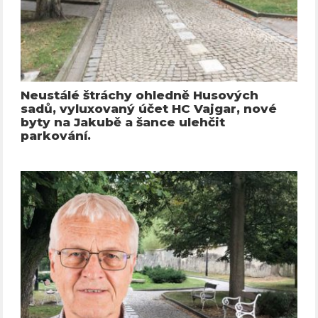
Neustálé štráchy ohledně Husových
sadů, vyluxovaný účet HC Vajgar, nové
byty na Jakubě a šance ulehčit
parkování.