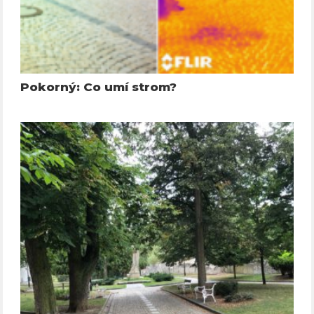
Pokorný: Co umí strom?