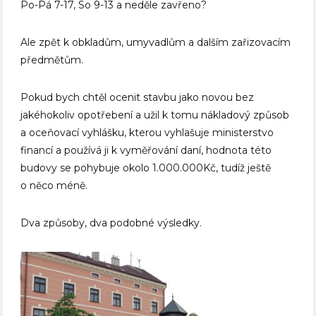
Po-Pá 7-17, So 9-13 a neděle zavřeno?
Ale zpět k obkladům, umyvadlům a dalším zařizovacím
předmětům.
Pokud bych chtěl ocenit stavbu jako novou bez
jakéhokoliv opotřebení a užil k tomu nákladový způsob
a oceňovací vyhlášku, kterou vyhlašuje ministerstvo
financí a používá ji k vyměřování daní, hodnota této
budovy se pohybuje okolo 1.000.000Kč, tudíž ještě
o něco méně.
Dva způsoby, dva podobné výsledky.