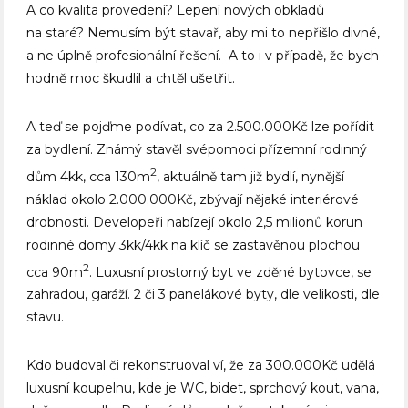
A co kvalita provedení? Lepení nových obkladů
na staré? Nemusím být stavař, aby mi to nepřišlo divné,
a ne úplně profesionální řešení. A to i v případě, že bych
hodně moc škudlil a chtěl ušetřit.
A teď se pojďme podívat, co za 2.500.000Kč lze pořídit
za bydlení. Známý stavěl svépomoci přízemní rodinný
2
dům 4kk, cca 130m
, aktuálně tam již bydlí, nynější
náklad okolo 2.000.000Kč, zbývají nějaké interiérové
drobnosti. Developeři nabízejí okolo 2,5 milionů korun
rodinné domy 3kk/4kk na klíč se zastavěnou plochou
2
cca 90m
. Luxusní prostorný byt ve zděné bytovce, se
zahradou, garáží. 2 či 3 panelákové byty, dle velikosti, dle
stavu.
Kdo budoval či rekonstruoval ví, že za 300.000Kč udělá
luxusní koupelnu, kde je WC, bidet, sprchový kout, vana,