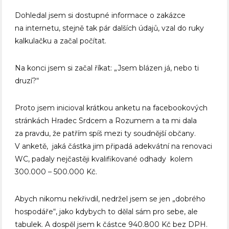
Dohledal jsem si dostupné informace o zakázce
na internetu, stejně tak pár dalších údajů, vzal do ruky
kalkulačku a začal počítat.
Na konci jsem si začal říkat: „Jsem blázen já, nebo ti
druzí?“
Proto jsem inicioval krátkou anketu na facebookových
stránkách Hradec Srdcem a Rozumem a ta mi dala
za pravdu, že patřím spíš mezi ty soudnější občany.
V anketě, jaká částka jim připadá adekvátní na renovaci
WC, padaly nejčastěji kvalifikované odhady kolem
300.000 – 500.000 Kč.
Abych nikomu nekřivdil, nedržel jsem se jen „dobrého
hospodáře“, jako kdybych to dělal sám pro sebe, ale
tabulek. A dospěl jsem k částce 940.800 Kč bez DPH.