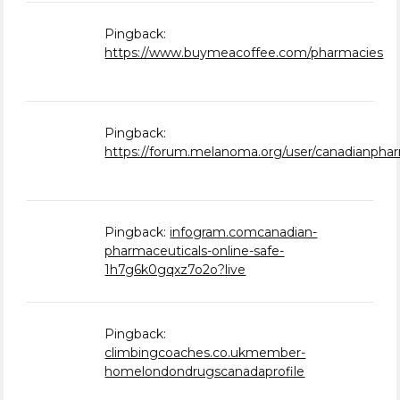
Pingback:
https://www.buymeacoffee.com/pharmacies
Pingback:
https://forum.melanoma.org/user/canadianphar
Pingback:
infogram.comcanadian-
pharmaceuticals-online-safe-
1h7g6k0gqxz7o2o?live
Pingback:
climbingcoaches.co.ukmember-
homelondondrugscanadaprofile