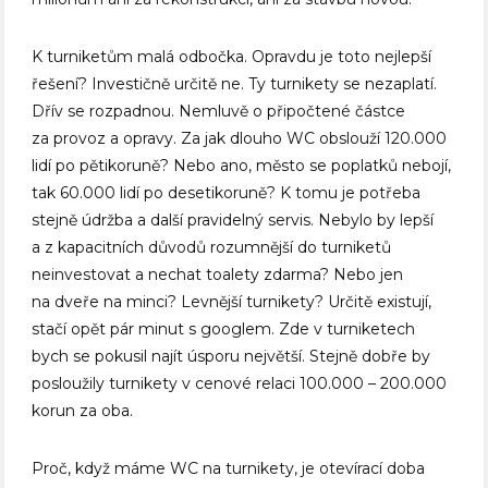
K turniketům malá odbočka. Opravdu je toto nejlepší
řešení? Investičně určitě ne. Ty turnikety se nezaplatí.
Dřív se rozpadnou. Nemluvě o připočtené částce
za provoz a opravy. Za jak dlouho WC obslouží 120.000
lidí po pětikoruně? Nebo ano, město se poplatků nebojí,
tak 60.000 lidí po desetikoruně? K tomu je potřeba
stejně údržba a další pravidelný servis. Nebylo by lepší
a z kapacitních důvodů rozumnější do turniketů
neinvestovat a nechat toalety zdarma? Nebo jen
na dveře na minci? Levnější turnikety? Určitě existují,
stačí opět pár minut s googlem. Zde v turniketech
bych se pokusil najít úsporu největší. Stejně dobře by
posloužily turnikety v cenové relaci 100.000 – 200.000
korun za oba.
Proč, když máme WC na turnikety, je otevírací doba