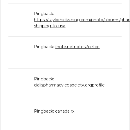
Pingback:
https://taylorhicks.ning.com/photo/albums/pha
shipping-to-usa
Pingback:
fnote.netnotes7ce1ce
Pingback:
cialispharmacy.cgsociety.orgprofile
Pingback:
canada rx