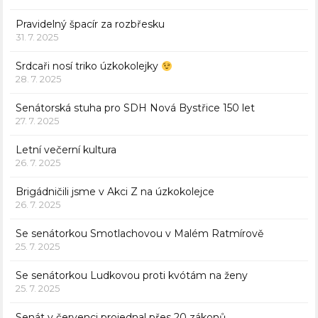
Pravidelný špacír za rozbřesku
31. 7. 2025
Srdcaři nosí triko úzkokolejky
28. 7. 2025
Senátorská stuha pro SDH Nová Bystřice 150 let
27. 7. 2025
Letní večerní kultura
26. 7. 2025
Brigádničili jsme v Akci Z na úzkokolejce
26. 7. 2025
Se senátorkou Smotlachovou v Malém Ratmírově
25. 7. 2025
Se senátorkou Ludkovou proti kvótám na ženy
25. 7. 2025
Senát v červenci projednal přes 20 zákonů