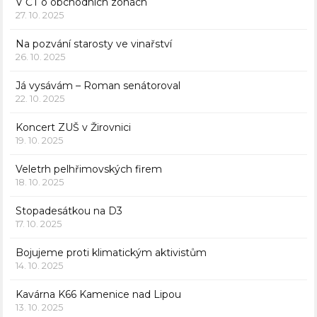
V ČT o obchodních zónách
27. 10. 2025
Na pozvání starosty ve vinařství
26. 10. 2025
Já vysávám – Roman senátoroval
22. 10. 2025
Koncert ZUŠ v Žirovnici
19. 10. 2025
Veletrh pelhřimovských firem
18. 10. 2025
Stopadesátkou na D3
17. 10. 2025
Bojujeme proti klimatickým aktivistům
14. 10. 2025
Kavárna K66 Kamenice nad Lipou
13. 10. 2025