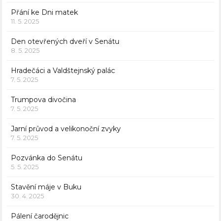
Přání ke Dni matek
11. 5. 2025
Den otevřených dveří v Senátu
8. 5. 2025
Hradečáci a Valdštejnský palác
7. 5. 2025
Trumpova divočina
7. 5. 2025
Jarní průvod a velikonoční zvyky
7. 5. 2025
Pozvánka do Senátu
5. 5. 2025
Stavění máje v Buku
30. 4. 2025
Pálení čarodějnic