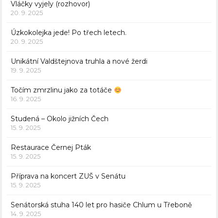
Vláčky vyjely (rozhovor)
20. 9. 2025
Úzkokolejka jede! Po třech letech.
20. 9. 2025
Unikátní Valdštejnova truhla a nové žerdi
19. 9. 2025
Točím zmrzlinu jako za totáče
16. 9. 2025
Studená – Okolo jižních Čech
15. 9. 2025
Restaurace Černej Pták
15. 9. 2025
Příprava na koncert ZUŠ v Senátu
15. 9. 2025
Senátorská stuha 140 let pro hasiče Chlum u Třeboně
14. 9. 2025