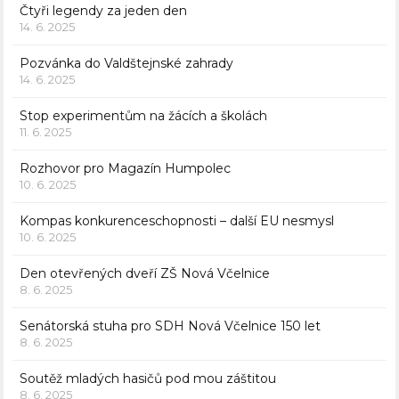
Čtyři legendy za jeden den
14. 6. 2025
Pozvánka do Valdštejnské zahrady
14. 6. 2025
Stop experimentům na žácích a školách
11. 6. 2025
Rozhovor pro Magazín Humpolec
10. 6. 2025
Kompas konkurenceschopnosti – další EU nesmysl
10. 6. 2025
Den otevřených dveří ZŠ Nová Včelnice
8. 6. 2025
Senátorská stuha pro SDH Nová Včelnice 150 let
8. 6. 2025
Soutěž mladých hasičů pod mou záštitou
8. 6. 2025