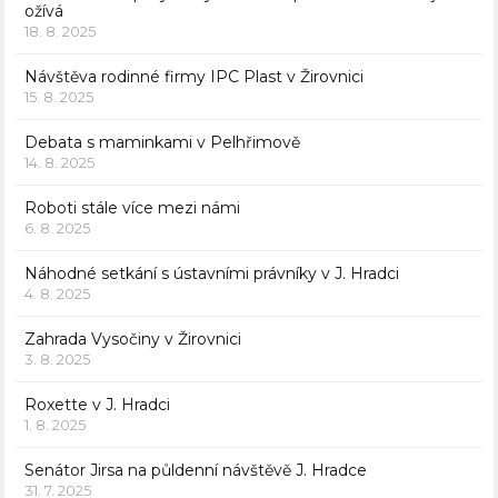
ožívá
18. 8. 2025
Návštěva rodinné firmy IPC Plast v Žirovnici
15. 8. 2025
Debata s maminkami v Pelhřimově
14. 8. 2025
Roboti stále více mezi námi
6. 8. 2025
Náhodné setkání s ústavními právníky v J. Hradci
4. 8. 2025
Zahrada Vysočiny v Žirovnici
3. 8. 2025
Roxette v J. Hradci
1. 8. 2025
Senátor Jirsa na půldenní návštěvě J. Hradce
31. 7. 2025