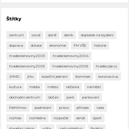
Štítky
centrum
covid
daně
deník
doplatek na bydlení
doprava
dotace
ekonomie
FM VŠE
historie
hradeckenoviny2003
hradeckenoviny2004
hradeckenoviny2005
hradeckenoviny2006
hradeczije.cz
JHMD
jhtv
koaliční jednání
Komínek
koronavirus
kultura
média
město
nežárka
náměstí
obchodní centrum
občan
park
parkování
Pelhřimov
podnikání
právo
příroda
rada
rozhlas
rozhledna
rozpočet
senát
sport
stavební zákon
volby
zastupitelstvo
školství