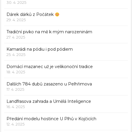
30. 4. 2025
Dárek dárků z Počátek
29. 4. 2025
Tradiční pivko na mě k mým narozeninám
27. 4. 2025
Kamarádi na pódiu i pod pódiem
25. 4. 2025
Domácí mazanec už je velikonoční tradice
18. 4. 2025
Dalších 784 dubů zasazeno u Pelhřimova
17. 4. 2025
Landfrasova zahrada a Umělá Inteligence
16. 4. 2025
Předání modelu hostince U Plhů v Kojčicích
12. 4. 2025