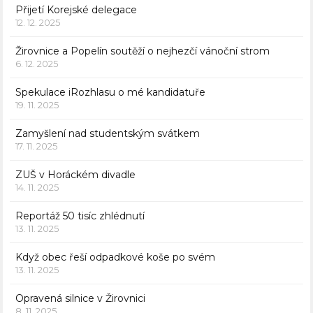
Přijetí Korejské delegace
12. 12. 2025
Žirovnice a Popelín soutěží o nejhezčí vánoční strom
6. 12. 2025
Spekulace iRozhlasu o mé kandidatuře
19. 11. 2025
Zamyšlení nad studentským svátkem
17. 11. 2025
ZUŠ v Horáckém divadle
14. 11. 2025
Reportáž 50 tisíc zhlédnutí
13. 11. 2025
Když obec řeší odpadkové koše po svém
13. 11. 2025
Opravená silnice v Žirovnici
8. 11. 2025