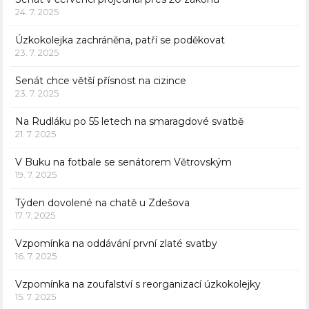
24. 7. 2025
Úzkokolejka zachráněna, patří se poděkovat
23. 7. 2025
Senát chce větší přísnost na cizince
23. 7. 2025
Na Rudláku po 55 letech na smaragdové svatbě
21. 7. 2025
V Buku na fotbale se senátorem Větrovským
19. 7. 2025
Týden dovolené na chatě u Zdešova
17. 7. 2025
Vzpomínka na oddávání první zlaté svatby
16. 7. 2025
Vzpomínka na zoufalství s reorganizací úzkokolejky
15. 7. 2025