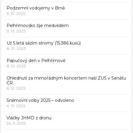
Podzemní vodojemy v Brně
9. 10. 2025
Pelhřimovsko žije medvědem
9. 10. 2025
Už 5 letá sázím stromy (15.386 kusů)
8. 10. 2025
Papučový den v Pelhřimově
8. 10. 2025
Ohlednutí za mimořádným koncertem naší ZUŠ v Senátu
ČR.
6. 10. 2025
Sněmovní volby 2025 – odvoleno
4. 10. 2025
Vláčky JHMD z dronu
24. 9. 2025