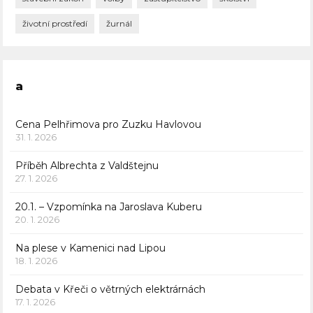
životní prostředí
žurnál
a
Cena Pelhřimova pro Zuzku Havlovou
31. 1. 2026
Příběh Albrechta z Valdštejnu
27. 1. 2026
20.1. – Vzpomínka na Jaroslava Kuberu
20. 1. 2026
Na plese v Kamenici nad Lipou
18. 1. 2026
Debata v Křeči o větrných elektrárnách
17. 1. 2026