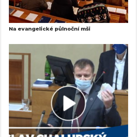
Na evangelické půlnoční mši