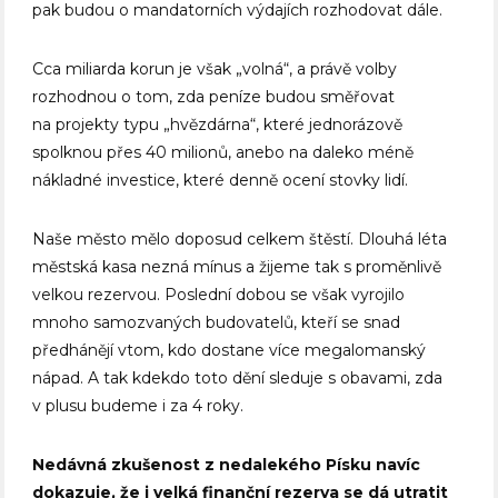
pak budou o mandatorních výdajích rozhodovat dále.
Cca miliarda korun je však „volná“, a právě volby
rozhodnou o tom, zda peníze budou směřovat
na projekty typu „hvězdárna“, které jednorázově
spolknou přes 40 milionů, anebo na daleko méně
nákladné investice, které denně ocení stovky lidí.
Naše město mělo doposud celkem štěstí. Dlouhá léta
městská kasa nezná mínus a žijeme tak s proměnlivě
velkou rezervou. Poslední dobou se však vyrojilo
mnoho samozvaných budovatelů, kteří se snad
předhánějí vtom, kdo dostane více megalomanský
nápad. A tak kdekdo toto dění sleduje s obavami, zda
v plusu budeme i za 4 roky.
Nedávná zkušenost z nedalekého Písku navíc
dokazuje, že i velká finanční rezerva se dá utratit