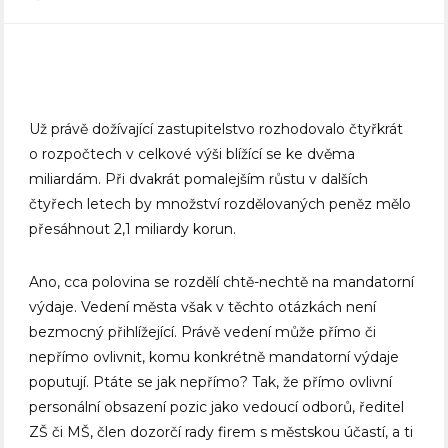
Už právě dožívající zastupitelstvo rozhodovalo čtyřkrát
o rozpočtech v celkové výši blížící se ke dvěma
miliardám. Při dvakrát pomalejším růstu v dalších
čtyřech letech by množství rozdělovaných peněz mělo
přesáhnout 2,1 miliardy korun.
Ano, cca polovina se rozdělí chtě-nechtě na mandatorní
výdaje. Vedení města však v těchto otáz­kách není
bezmocný přihlížející. Právě vedení může přímo či
nepřímo ovlivnit, komu konkrétně mandatorní výdaje
poputují. Ptáte se jak nepřímo? Tak, že přímo ovlivní
personální obsazení pozic jako vedoucí odborů, ředitel
ZŠ či MŠ, člen dozorčí rady firem s městskou účastí, a ti