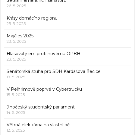
Setkání emeritních senátorů
26. 5. 2025
Krásy domácího regionu
25. 5. 2025
Majáles 2025
23. 5. 2025
Hlasoval jsem proti novému OPBH
23. 5. 2025
Senátorská stuha pro SDH Kardašova Řečice
19. 5. 2025
V Pelhřimově poprvé v Cybertrucku
15. 5. 2025
Jihočeský studentský parlament
14. 5. 2025
Větrná elektrárna na vlastní oči
12. 5. 2025