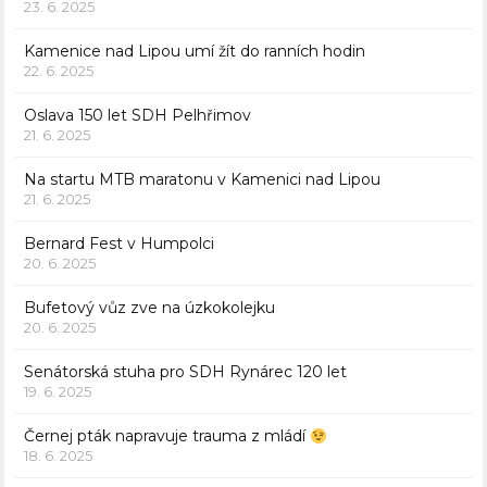
23. 6. 2025
Kamenice nad Lipou umí žít do ranních hodin
22. 6. 2025
Oslava 150 let SDH Pelhřimov
21. 6. 2025
Na startu MTB maratonu v Kamenici nad Lipou
21. 6. 2025
Bernard Fest v Humpolci
20. 6. 2025
Bufetový vůz zve na úzkokolejku
20. 6. 2025
Senátorská stuha pro SDH Rynárec 120 let
19. 6. 2025
Černej pták napravuje trauma z mládí
18. 6. 2025