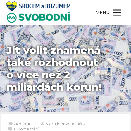
MENU
Jít volit znamená
také rozhodnout
o více než 2
miliardách korun!
24.9. 2018
Mgr. Libor Vondráček
0 Komentářů