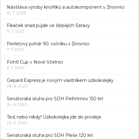
Návštěva výroby knoflíků a autokomponent v Žirovnici
10. 7. 2025
Fikáček snad půjde ve šlépějích Šatavy
9. 7. 2025
Perleťový pohár 90. ročníku v Žirovnici
7. 7. 2025
Fichtl Cup v Nové Včelnici
6. 7. 2025
Gepard Express je novým vlastníkem úzkokolejky
28. 6. 2025
Senátorská stuha pro SDH Pelhřimov 150 let
24. 6. 2025
Teď, nebo nikdy! Úzkokolejka jde do prodeje.
23. 6. 2025
Senátorská stuha pro SDH Pleše 120 let