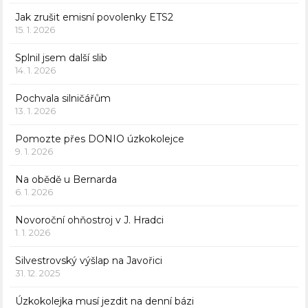
Jak zrušit emisní povolenky ETS2
15. 1. 2026
Splnil jsem další slib
14. 1. 2026
Pochvala silničářům
13. 1. 2026
Pomozte přes DONIO úzkokolejce
9. 1. 2026
Na obědě u Bernarda
6. 1. 2026
Novoroční ohňostroj v J. Hradci
1. 1. 2026
Silvestrovský výšlap na Javořici
31. 12. 2025
Úzkokolejka musí jezdit na denní bázi