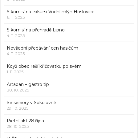
S komisí na exkursi Vodní mlýn Hoslovice
6. 11. 2025
S komisí na přehradě Lipno
4. 11. 2025
Nevšední předávání cen hasičům
4. 11. 2025
Když obec řeší křižovatku po svém
1. 11. 2025
Artaban – gastro tip
30. 10. 2025
Se seniory v Sokolovně
29. 10. 2025
Pietní akt 28.října
28. 10. 2025