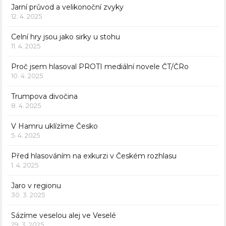
Jarní průvod a velikonoční zvyky
12. 4. 2025
Celní hry jsou jako sirky u stohu
11. 4. 2025
Proč jsem hlasoval PROTI mediální novele ČT/ČRo
10. 4. 2025
Trumpova divočina
8. 4. 2025
V Hamru uklízíme Česko
5. 4. 2025
Před hlasováním na exkurzi v Českém rozhlasu
1. 4. 2025
Jaro v regionu
30. 3. 2025
Sázíme veselou alej ve Veselé
29. 3. 2025