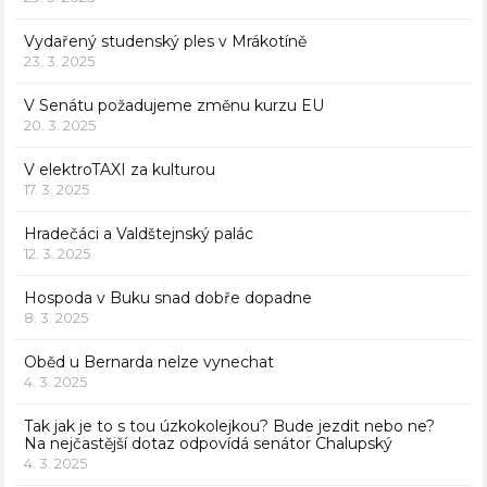
Vydařený studenský ples v Mrákotíně
23. 3. 2025
V Senátu požadujeme změnu kurzu EU
20. 3. 2025
V elektroTAXI za kulturou
17. 3. 2025
Hradečáci a Valdštejnský palác
12. 3. 2025
Hospoda v Buku snad dobře dopadne
8. 3. 2025
Oběd u Bernarda nelze vynechat
4. 3. 2025
Tak jak je to s tou úzkokolejkou? Bude jezdit nebo ne?
Na nejčastější dotaz odpovídá senátor Chalupský
4. 3. 2025