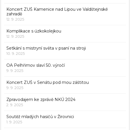
Koncert ZUŠ Kamenice nad Lipou ve Valdštejnské
zahradě
12. 9. 2025
Komplikace s úzkokolejkou
12. 9. 2025
Setkání s mistryní světa v psaní na stroji
10. 9. 2025
OA Pelhřimov slaví 50. výročí
9. 9. 2025
Koncert ZUŠ v Senátu pod mou záštitou
9. 9. 2025
Zpravodajem ke zprávě NKÚ 2024
2. 9. 2025
Soutěž mladých hasičů v Žirovnici
1. 9. 2025