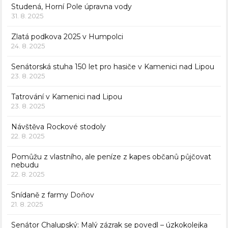
Studená, Horní Pole úpravna vody
31. 8. 2025
Zlatá podkova 2025 v Humpolci
24. 8. 2025
Senátorská stuha 150 let pro hasiče v Kamenici nad Lipou
23. 8. 2025
Tatrování v Kamenici nad Lipou
23. 8. 2025
Návštěva Rockové stodoly
22. 8. 2025
Pomůžu z vlastního, ale peníze z kapes občanů půjčovat
nebudu
22. 8. 2025
Snídaně z farmy Doňov
21. 8. 2025
Senátor Chalupský: Malý zázrak se povedl – úzkokolejka