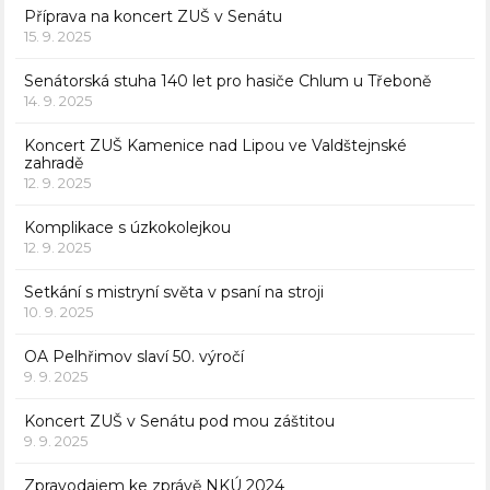
Příprava na koncert ZUŠ v Senátu
15. 9. 2025
Senátorská stuha 140 let pro hasiče Chlum u Třeboně
14. 9. 2025
Koncert ZUŠ Kamenice nad Lipou ve Valdštejnské
zahradě
12. 9. 2025
Komplikace s úzkokolejkou
12. 9. 2025
Setkání s mistryní světa v psaní na stroji
10. 9. 2025
OA Pelhřimov slaví 50. výročí
9. 9. 2025
Koncert ZUŠ v Senátu pod mou záštitou
9. 9. 2025
Zpravodajem ke zprávě NKÚ 2024