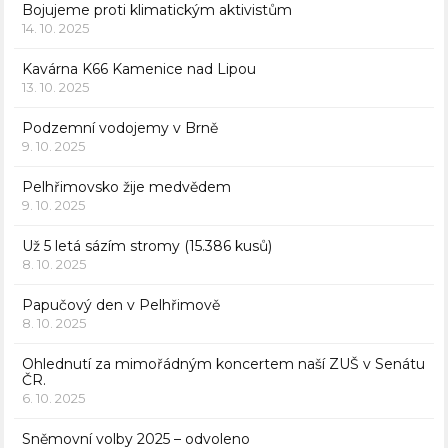
Bojujeme proti klimatickým aktivistům
14. 10. 2025
Kavárna K66 Kamenice nad Lipou
13. 10. 2025
Podzemní vodojemy v Brně
9. 10. 2025
Pelhřimovsko žije medvědem
9. 10. 2025
Už 5 letá sázím stromy (15.386 kusů)
8. 10. 2025
Papučový den v Pelhřimově
8. 10. 2025
Ohlednutí za mimořádným koncertem naší ZUŠ v Senátu
ČR.
6. 10. 2025
Sněmovní volby 2025 – odvoleno