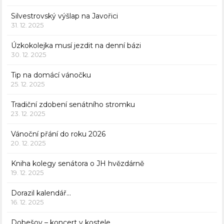
Silvestrovský výšlap na Javořici
31. 12. 2025
Úzkokolejka musí jezdit na denní bázi
30. 12. 2025
Tip na domácí vánočku
25. 12. 2025
Tradiční zdobení senátního stromku
23. 12. 2025
Vánoční přání do roku 2026
20. 12. 2025
Kniha kolegy senátora o JH hvězdárně
19. 12. 2025
Dorazil kalendář…
16. 12. 2025
Dobešov – koncert v kostele