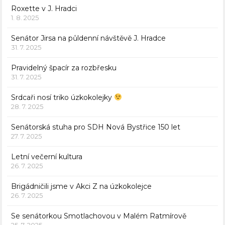
Roxette v J. Hradci
1. 8. 2025
Senátor Jirsa na půldenní návštěvě J. Hradce
31. 7. 2025
Pravidelný špacír za rozbřesku
31. 7. 2025
Srdcaři nosí triko úzkokolejky
28. 7. 2025
Senátorská stuha pro SDH Nová Bystřice 150 let
27. 7. 2025
Letní večerní kultura
26. 7. 2025
Brigádničili jsme v Akci Z na úzkokolejce
26. 7. 2025
Se senátorkou Smotlachovou v Malém Ratmírově
25. 7. 2025