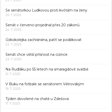
Se senátorkou Ludkovou proti kvótám na ženy
25. 7. 2025
Senát v červenci projednal přes 20 zákonů
24. 7. 2025
Úzkokolejka zachráněna, patří se poděkovat
23. 7. 2025
Senát chce větší přísnost na cizince
23. 7. 2025
Na Rudláku po 55 letech na smaragdové svatbě
21. 7. 2025
V Buku na fotbale se senátorem Větrovským
19. 7. 2025
Týden dovolené na chatě u Zdešova
17. 7. 2025