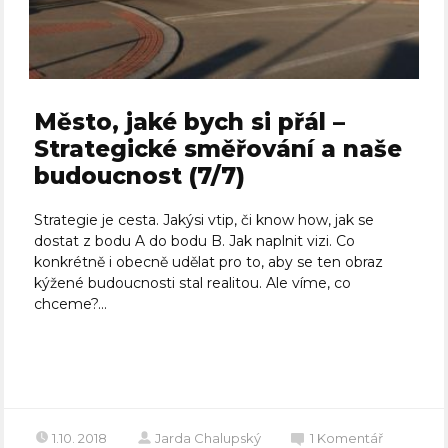
Město, jaké bych si přál –
Strategické směřování a naše
budoucnost (7/7)
Strategie je cesta. Jakýsi vtip, či know how, jak se
dostat z bodu A do bodu B. Jak naplnit vizi. Co
konkrétně i obecně udělat pro to, aby se ten obraz
kýžené budoucnosti stal realitou. Ale víme, co
chceme?...
Celý článek
1.10. 2018
Jarda Chalupský
1
Komentář