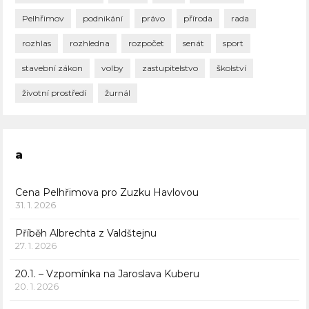
Pelhřimov
podnikání
právo
příroda
rada
rozhlas
rozhledna
rozpočet
senát
sport
stavební zákon
volby
zastupitelstvo
školství
životní prostředí
žurnál
a
Cena Pelhřimova pro Zuzku Havlovou
31. 1. 2026
Příběh Albrechta z Valdštejnu
27. 1. 2026
20.1. – Vzpomínka na Jaroslava Kuberu
20. 1. 2026