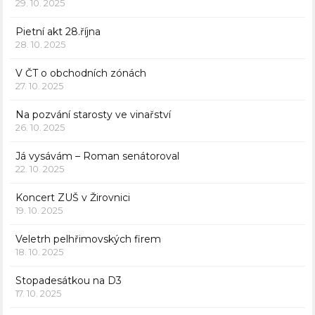
29. 10. 2025
Pietní akt 28.října
28. 10. 2025
V ČT o obchodních zónách
27. 10. 2025
Na pozvání starosty ve vinařství
26. 10. 2025
Já vysávám – Roman senátoroval
22. 10. 2025
Koncert ZUŠ v Žirovnici
19. 10. 2025
Veletrh pelhřimovských firem
18. 10. 2025
Stopadesátkou na D3
17. 10. 2025