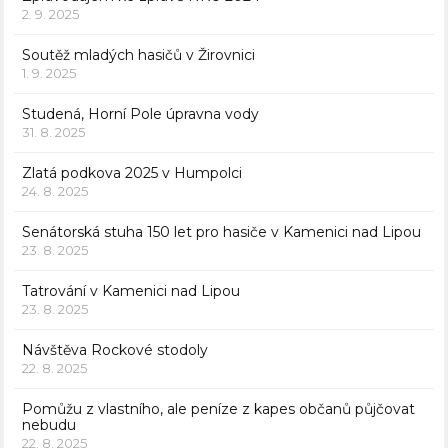
2. 9. 2025
Soutěž mladých hasičů v Žirovnici
1. 9. 2025
Studená, Horní Pole úpravna vody
31. 8. 2025
Zlatá podkova 2025 v Humpolci
24. 8. 2025
Senátorská stuha 150 let pro hasiče v Kamenici nad Lipou
23. 8. 2025
Tatrování v Kamenici nad Lipou
23. 8. 2025
Návštěva Rockové stodoly
22. 8. 2025
Pomůžu z vlastního, ale peníze z kapes občanů půjčovat
nebudu
22. 8. 2025