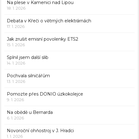
Na plese v Kamenici nad Lipou
18. 1. 2026
Debata v Křeči o větrných elektrárnách
17. 1. 2026
Jak zrušit emisní povolenky ETS2
15. 1. 2026
Splnil jsem další slib
14. 1. 2026
Pochvala silničářům
13. 1. 2026
Pomozte přes DONIO úzkokolejce
9. 1. 2026
Na obědě u Bernarda
6. 1. 2026
Novoroční ohňostroj v J. Hradci
1. 1. 2026