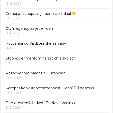
19. 6. 2025
Černej pták napravuje trauma z mládí
18. 6. 2025
Čtyři legendy za jeden den
14. 6. 2025
Pozvánka do Valdštejnské zahrady
14. 6. 2025
Stop experimentům na žácích a školách
11. 6. 2025
Rozhovor pro Magazín Humpolec
10. 6. 2025
Kompas konkurenceschopnosti – další EU nesmysl
10. 6. 2025
Den otevřených dveří ZŠ Nová Včelnice
8. 6. 2025