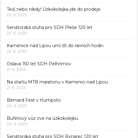
Teď, nebo nikdy! Úzkokolejka jde do prodeje.
23. 6. 2025
Senátorská stuha pro SDH Pleše 120 let
23. 6. 2025
Kamenice nad Lipou umí žít do ranních hodin
22. 6. 2025
Oslava 150 let SDH Pelhřimov
21. 6. 2025
Na startu MTB maratonu v Kamenici nad Lipou
21. 6. 2025
Bernard Fest v Humpolci
20. 6. 2025
Bufetový vůz zve na úzkokolejku
20. 6. 2025
Senátorská stuha pro SDH Rynárec 120 let