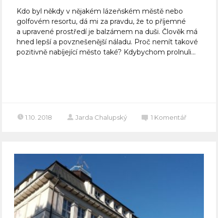
Kdo byl někdy v nějakém lázeňském městě nebo
golfovém resortu, dá mi za pravdu, že to příjemné
a upravené prostředí je balzámem na duši. Člověk má
hned lepší a povznešenější náladu. Proč nemít takové
pozitivně nabíjející město také? Kdybychom prolnuli...
Celý článek
1.10. 2018
Jarda Chalupský
1
Komentář