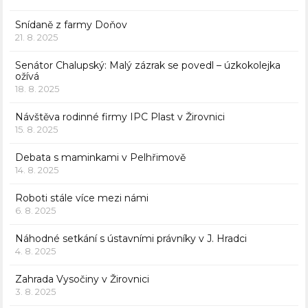
Snídaně z farmy Doňov
21. 8. 2025
Senátor Chalupský: Malý zázrak se povedl – úzkokolejka
ožívá
18. 8. 2025
Návštěva rodinné firmy IPC Plast v Žirovnici
15. 8. 2025
Debata s maminkami v Pelhřimově
14. 8. 2025
Roboti stále více mezi námi
6. 8. 2025
Náhodné setkání s ústavními právníky v J. Hradci
4. 8. 2025
Zahrada Vysočiny v Žirovnici
3. 8. 2025