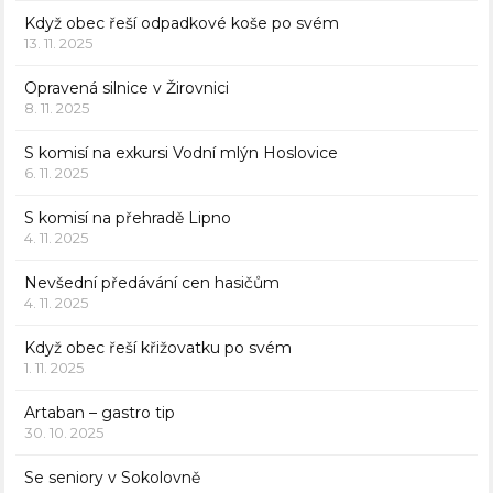
Když obec řeší odpadkové koše po svém
13. 11. 2025
Opravená silnice v Žirovnici
8. 11. 2025
S komisí na exkursi Vodní mlýn Hoslovice
6. 11. 2025
S komisí na přehradě Lipno
4. 11. 2025
Nevšední předávání cen hasičům
4. 11. 2025
Když obec řeší křižovatku po svém
1. 11. 2025
Artaban – gastro tip
30. 10. 2025
Se seniory v Sokolovně