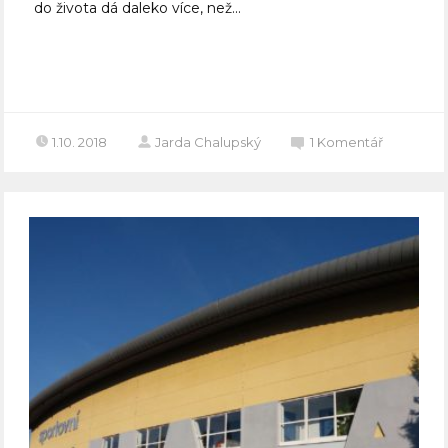
do života dá daleko více, než...
Celý článek
1.10. 2018
Jarda Chalupský
1
Komentář