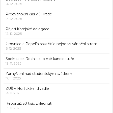
14. 12. 2025
Předvánoční čas v J.Hradci
13. 12. 2025
Přijetí Korejské delegace
12. 12. 2025
Žirovnice a Popelín soutěží o nejhezčí vánoční strom
6. 12. 2025
Spekulace iRozhlasu o mé kandidatuře
19. 11. 2025
Zamyšlení nad studentským svátkem
17. 11. 2025
ZUŠ v Horáckém divadle
14. 11. 2025
Reportáž 50 tisíc zhlédnutí
13. 11. 2025