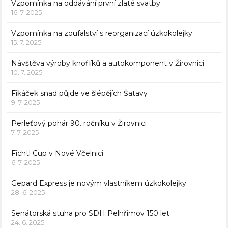
Vzpomínka na oddávání první zlaté svatby
16. 7. 2025
Vzpomínka na zoufalství s reorganizací úzkokolejky
15. 7. 2025
Návštěva výroby knoflíků a autokomponent v Žirovnici
10. 7. 2025
Fikáček snad půjde ve šlépějích Šatavy
9. 7. 2025
Perleťový pohár 90. ročníku v Žirovnici
7. 7. 2025
Fichtl Cup v Nové Včelnici
6. 7. 2025
Gepard Express je novým vlastníkem úzkokolejky
28. 6. 2025
Senátorská stuha pro SDH Pelhřimov 150 let
24. 6. 2025