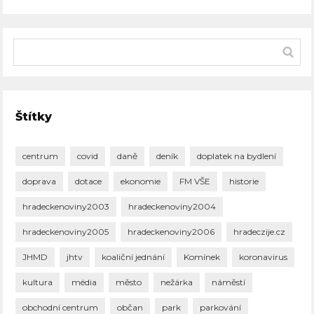
Štítky
centrum
covid
daně
deník
doplatek na bydlení
doprava
dotace
ekonomie
FM VŠE
historie
hradeckenoviny2003
hradeckenoviny2004
hradeckenoviny2005
hradeckenoviny2006
hradeczije.cz
JHMD
jhtv
koaliční jednání
Komínek
koronavirus
kultura
média
město
nežárka
náměstí
obchodní centrum
občan
park
parkování