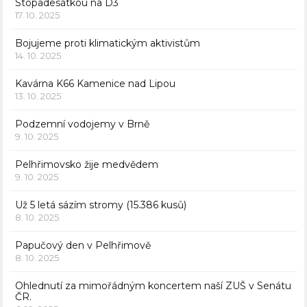
Stopadesátkou na D3
17. 10. 2025
Bojujeme proti klimatickým aktivistům
14. 10. 2025
Kavárna K66 Kamenice nad Lipou
13. 10. 2025
Podzemní vodojemy v Brně
9. 10. 2025
Pelhřimovsko žije medvědem
9. 10. 2025
Už 5 letá sázím stromy (15.386 kusů)
8. 10. 2025
Papučový den v Pelhřimově
8. 10. 2025
Ohlednutí za mimořádným koncertem naší ZUŠ v Senátu
ČR.