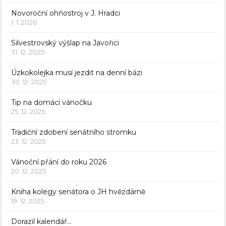
Novoroční ohňostroj v J. Hradci
1. 1. 2026
Silvestrovský výšlap na Javořici
31. 12. 2025
Úzkokolejka musí jezdit na denní bázi
30. 12. 2025
Tip na domácí vánočku
25. 12. 2025
Tradiční zdobení senátního stromku
23. 12. 2025
Vánoční přání do roku 2026
20. 12. 2025
Kniha kolegy senátora o JH hvězdárně
19. 12. 2025
Dorazil kalendář…