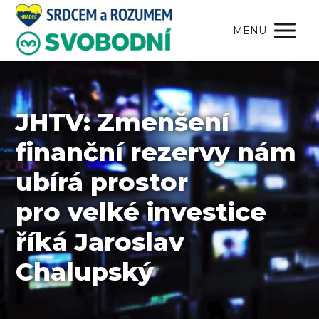
MENU
JHTV: Zmenšení
finanční rezervy nám
ubírá prostor
pro velké investice
říká Jaroslav
Chalupský