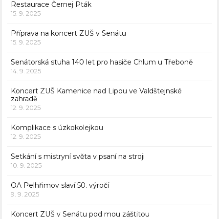
Restaurace Černej Pták
15. 9. 2025
Příprava na koncert ZUŠ v Senátu
15. 9. 2025
Senátorská stuha 140 let pro hasiče Chlum u Třeboně
14. 9. 2025
Koncert ZUŠ Kamenice nad Lipou ve Valdštejnské
zahradě
12. 9. 2025
Komplikace s úzkokolejkou
12. 9. 2025
Setkání s mistryní světa v psaní na stroji
10. 9. 2025
OA Pelhřimov slaví 50. výročí
9. 9. 2025
Koncert ZUŠ v Senátu pod mou záštitou