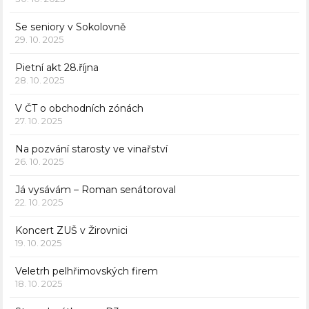
Se seniory v Sokolovně
29. 10. 2025
Pietní akt 28.října
28. 10. 2025
V ČT o obchodních zónách
27. 10. 2025
Na pozvání starosty ve vinařství
26. 10. 2025
Já vysávám – Roman senátoroval
22. 10. 2025
Koncert ZUŠ v Žirovnici
19. 10. 2025
Veletrh pelhřimovských firem
18. 10. 2025