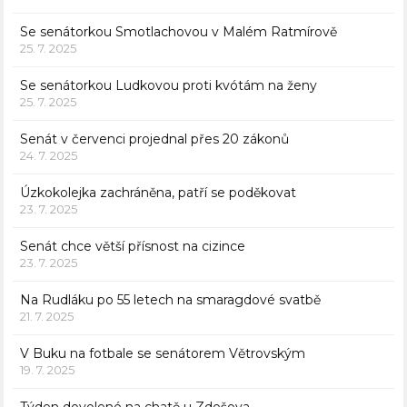
Se senátorkou Smotlachovou v Malém Ratmírově
25. 7. 2025
Se senátorkou Ludkovou proti kvótám na ženy
25. 7. 2025
Senát v červenci projednal přes 20 zákonů
24. 7. 2025
Úzkokolejka zachráněna, patří se poděkovat
23. 7. 2025
Senát chce větší přísnost na cizince
23. 7. 2025
Na Rudláku po 55 letech na smaragdové svatbě
21. 7. 2025
V Buku na fotbale se senátorem Větrovským
19. 7. 2025