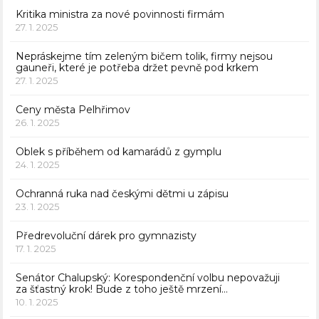
Kritika ministra za nové povinnosti firmám
27. 1. 2025
Nepráskejme tím zeleným bičem tolik, firmy nejsou
gauneři, které je potřeba držet pevně pod krkem
27. 1. 2025
Ceny města Pelhřimov
26. 1. 2025
Oblek s příběhem od kamarádů z gymplu
24. 1. 2025
Ochranná ruka nad českými dětmi u zápisu
23. 1. 2025
Předrevoluční dárek pro gymnazisty
17. 1. 2025
Senátor Chalupský: Korespondenční volbu nepovažuji
za šťastný krok! Bude z toho ještě mrzení…
10. 1. 2025