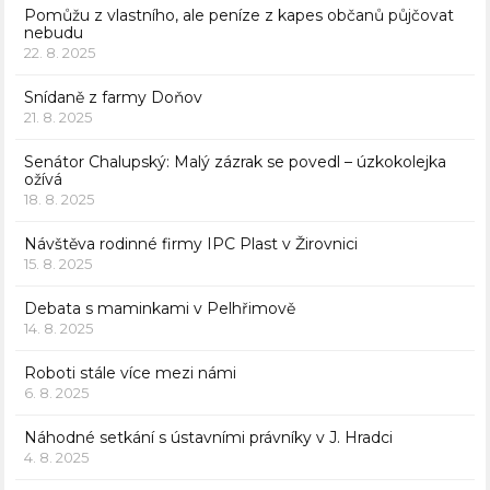
Pomůžu z vlastního, ale peníze z kapes občanů půjčovat
nebudu
22. 8. 2025
Snídaně z farmy Doňov
21. 8. 2025
Senátor Chalupský: Malý zázrak se povedl – úzkokolejka
ožívá
18. 8. 2025
Návštěva rodinné firmy IPC Plast v Žirovnici
15. 8. 2025
Debata s maminkami v Pelhřimově
14. 8. 2025
Roboti stále více mezi námi
6. 8. 2025
Náhodné setkání s ústavními právníky v J. Hradci
4. 8. 2025