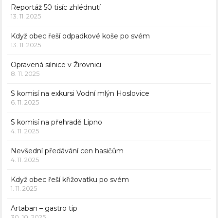
Reportáž 50 tisíc zhlédnutí
13. 11. 2025
Když obec řeší odpadkové koše po svém
13. 11. 2025
Opravená silnice v Žirovnici
8. 11. 2025
S komisí na exkursi Vodní mlýn Hoslovice
6. 11. 2025
S komisí na přehradě Lipno
4. 11. 2025
Nevšední předávání cen hasičům
4. 11. 2025
Když obec řeší křižovatku po svém
1. 11. 2025
Artaban – gastro tip
30. 10. 2025