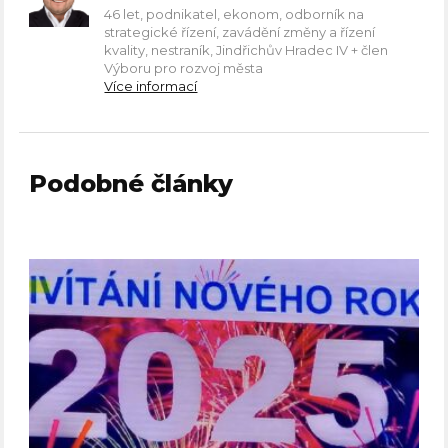
46 let, podnikatel, ekonom, odborník na
strategické řízení, zavádění změny a řízení
kvality, nestraník, Jindřichův Hradec IV + člen
Výboru pro rozvoj města
Více informací
Podobné články