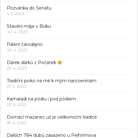
Pozvánka do Senátu
5. 5. 2025
Stavění máje v Buku
30. 4. 2025
Pálení čarodějnic
30. 4. 2025
Dárek dárků z Počátek
29. 4. 2025
Tradiční pivko na mě k mým narozeninám
27. 4. 2025
Kamarádi na pódiu i pod pódiem
25. 4. 2025
Domácí mazanec už je velikonoční tradice
18. 4. 2025
Dalších 784 dubů zasazeno u Pelhřimova