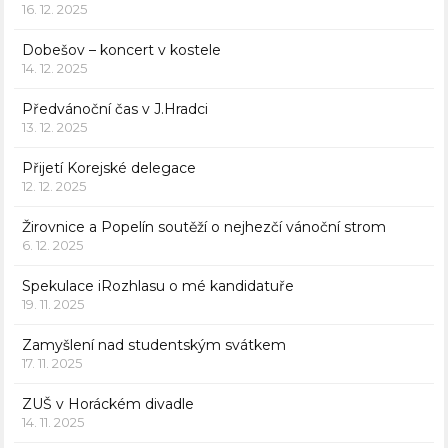
16. 12. 2025
Dobešov – koncert v kostele
14. 12. 2025
Předvánoční čas v J.Hradci
13. 12. 2025
Přijetí Korejské delegace
12. 12. 2025
Žirovnice a Popelín soutěží o nejhezčí vánoční strom
6. 12. 2025
Spekulace iRozhlasu o mé kandidatuře
19. 11. 2025
Zamyšlení nad studentským svátkem
17. 11. 2025
ZUŠ v Horáckém divadle
14. 11. 2025