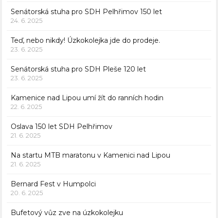
Senátorská stuha pro SDH Pelhřimov 150 let
24. 6. 2025
Teď, nebo nikdy! Úzkokolejka jde do prodeje.
23. 6. 2025
Senátorská stuha pro SDH Pleše 120 let
23. 6. 2025
Kamenice nad Lipou umí žít do ranních hodin
22. 6. 2025
Oslava 150 let SDH Pelhřimov
21. 6. 2025
Na startu MTB maratonu v Kamenici nad Lipou
21. 6. 2025
Bernard Fest v Humpolci
20. 6. 2025
Bufetový vůz zve na úzkokolejku