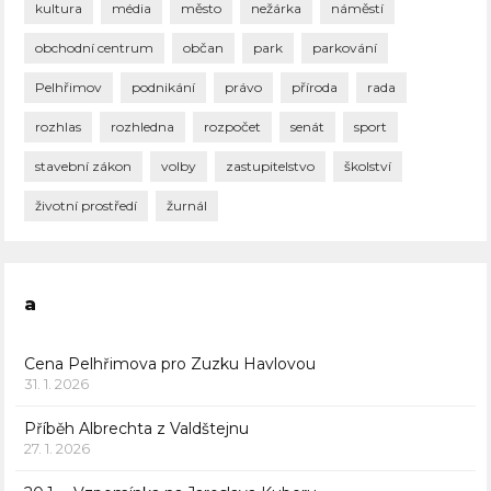
kultura
média
město
nežárka
náměstí
obchodní centrum
občan
park
parkování
Pelhřimov
podnikání
právo
příroda
rada
rozhlas
rozhledna
rozpočet
senát
sport
stavební zákon
volby
zastupitelstvo
školství
životní prostředí
žurnál
a
Cena Pelhřimova pro Zuzku Havlovou
31. 1. 2026
Příběh Albrechta z Valdštejnu
27. 1. 2026