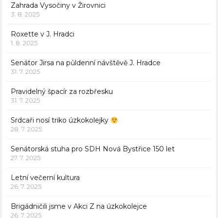
Zahrada Vysočiny v Žirovnici
3. 8. 2025
Roxette v J. Hradci
1. 8. 2025
Senátor Jirsa na půldenní návštěvě J. Hradce
31. 7. 2025
Pravidelný špacír za rozbřesku
31. 7. 2025
Srdcaři nosí triko úzkokolejky
28. 7. 2025
Senátorská stuha pro SDH Nová Bystřice 150 let
27. 7. 2025
Letní večerní kultura
26. 7. 2025
Brigádničili jsme v Akci Z na úzkokolejce
26. 7. 2025