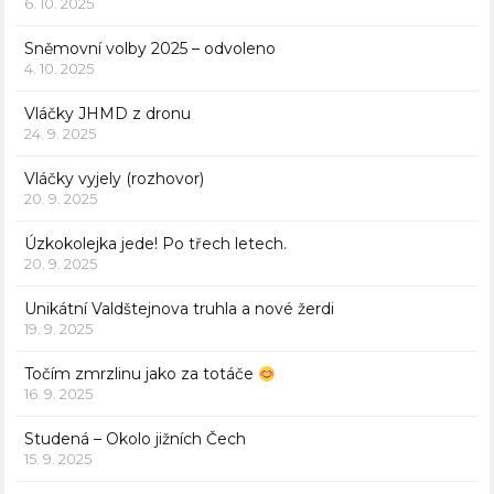
6. 10. 2025
Sněmovní volby 2025 – odvoleno
4. 10. 2025
Vláčky JHMD z dronu
24. 9. 2025
Vláčky vyjely (rozhovor)
20. 9. 2025
Úzkokolejka jede! Po třech letech.
20. 9. 2025
Unikátní Valdštejnova truhla a nové žerdi
19. 9. 2025
Točím zmrzlinu jako za totáče
16. 9. 2025
Studená – Okolo jižních Čech
15. 9. 2025