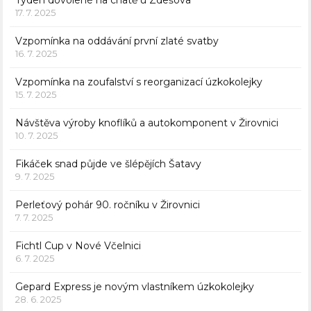
Týden dovolené na chatě u Zdešova
17. 7. 2025
Vzpomínka na oddávání první zlaté svatby
16. 7. 2025
Vzpomínka na zoufalství s reorganizací úzkokolejky
15. 7. 2025
Návštěva výroby knoflíků a autokomponent v Žirovnici
10. 7. 2025
Fikáček snad půjde ve šlépějích Šatavy
9. 7. 2025
Perleťový pohár 90. ročníku v Žirovnici
7. 7. 2025
Fichtl Cup v Nové Včelnici
6. 7. 2025
Gepard Express je novým vlastníkem úzkokolejky
28. 6. 2025