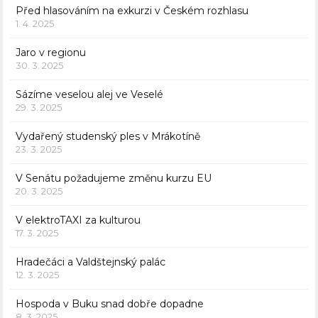
Před hlasováním na exkurzi v Českém rozhlasu
1. 4. 2025
Jaro v regionu
30. 3. 2025
Sázíme veselou alej ve Veselé
29. 3. 2025
Vydařený studenský ples v Mrákotíně
23. 3. 2025
V Senátu požadujeme změnu kurzu EU
20. 3. 2025
V elektroTAXI za kulturou
17. 3. 2025
Hradečáci a Valdštejnský palác
12. 3. 2025
Hospoda v Buku snad dobře dopadne
8. 3. 2025