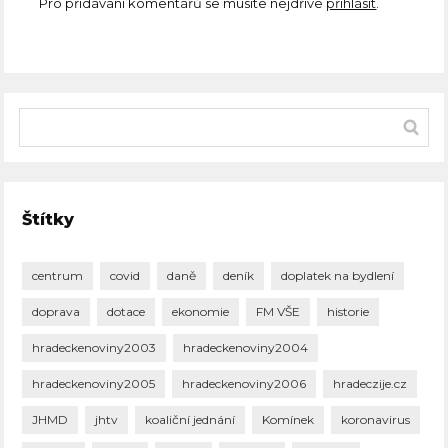
Pro přidávání komentářů se musíte nejdříve
přihlásit
.
Štítky
centrum
covid
daně
deník
doplatek na bydlení
doprava
dotace
ekonomie
FM VŠE
historie
hradeckenoviny2003
hradeckenoviny2004
hradeckenoviny2005
hradeckenoviny2006
hradeczije.cz
JHMD
jhtv
koaliční jednání
Komínek
koronavirus