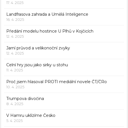
17. 4. 2025
Landfrasova zahrada a Umělá Inteligence
16. 4. 2025
Předání modelu hostince U Plhů v Kojčicích
12. 4. 2025
Jarní průvod a velikonoční zvyky
12. 4. 2025
Celní hry jsou jako sirky u stohu
11. 4. 2025
Proč jsem hlasoval PROTI mediální novele ČT/ČRo
10. 4. 2025
Trumpova divočina
8. 4. 2025
V Hamru uklízíme Česko
5. 4. 2025