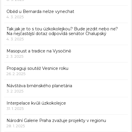
Oběd u Bernarda nelze vynechat
4. 3. 2025
Tak jak je to s tou úzkokolejkou? Bude jezdit nebo ne?
Na nejčastější dotaz odpovídá senátor Chalupský
4. 3. 2025
Masopust a tradice na Vysočině
2. 3. 2025
Propaguji soutěž Vesnice roku
26. 2. 2025
Návštěva brněnského planetária
3. 2. 2025
Interpelace kvůli úzkokolejce
31. 1. 2025
Národní Galerie Praha zvažuje projekty v regionu
28. 1. 2025