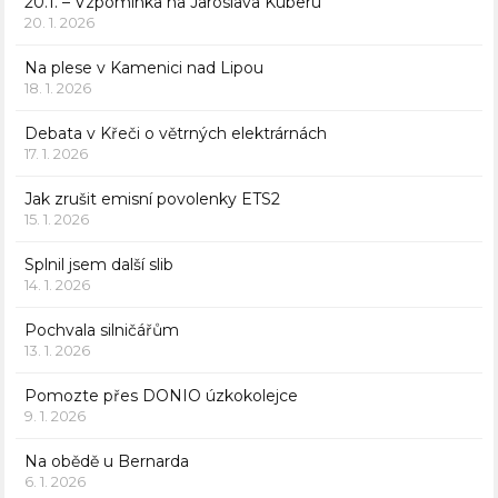
20.1. – Vzpomínka na Jaroslava Kuberu
20. 1. 2026
Na plese v Kamenici nad Lipou
18. 1. 2026
Debata v Křeči o větrných elektrárnách
17. 1. 2026
Jak zrušit emisní povolenky ETS2
15. 1. 2026
Splnil jsem další slib
14. 1. 2026
Pochvala silničářům
13. 1. 2026
Pomozte přes DONIO úzkokolejce
9. 1. 2026
Na obědě u Bernarda
6. 1. 2026