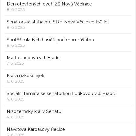
Den otevřených dveří ZŠ Nová Včelnice
8. 6. 2025
Senátorská stuha pro SDH Nová Včelnice 150 let
8. 6. 2025
Soutěž mladých hasičů pod mou záštitou
8. 6. 2025
Marta Jandová v J. Hradci
7. 6. 2025
Krása úzkokolejek
6. 6. 2025
Sociální témata se senátorkou Ludkovou v J. Hradci
4. 6. 2025
Nizozemský král v Senátu
4. 6. 2025
Návštěva Kardašovy Řečice
3. 6. 2025