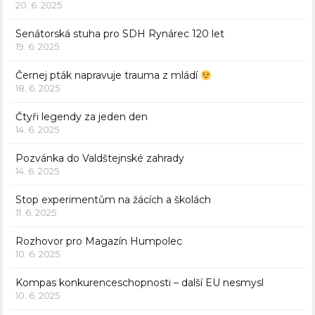
20. 6. 2025
Senátorská stuha pro SDH Rynárec 120 let
19. 6. 2025
Černej pták napravuje trauma z mládí
18. 6. 2025
Čtyři legendy za jeden den
14. 6. 2025
Pozvánka do Valdštejnské zahrady
14. 6. 2025
Stop experimentům na žácích a školách
11. 6. 2025
Rozhovor pro Magazín Humpolec
10. 6. 2025
Kompas konkurenceschopnosti – další EU nesmysl
10. 6. 2025