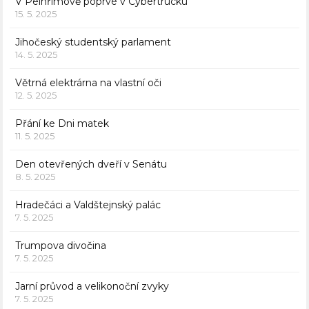
V Pelhřimově poprvé v Cybertrucku
15. 5. 2025
Jihočeský studentský parlament
14. 5. 2025
Větrná elektrárna na vlastní oči
12. 5. 2025
Přání ke Dni matek
11. 5. 2025
Den otevřených dveří v Senátu
8. 5. 2025
Hradečáci a Valdštejnský palác
7. 5. 2025
Trumpova divočina
7. 5. 2025
Jarní průvod a velikonoční zvyky
7. 5. 2025