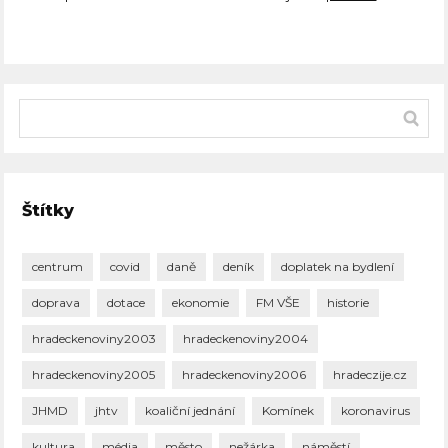
Štítky
centrum
covid
daně
deník
doplatek na bydlení
doprava
dotace
ekonomie
FM VŠE
historie
hradeckenoviny2003
hradeckenoviny2004
hradeckenoviny2005
hradeckenoviny2006
hradeczije.cz
JHMD
jhtv
koaliční jednání
Komínek
koronavirus
kultura
média
město
nežárka
náměstí