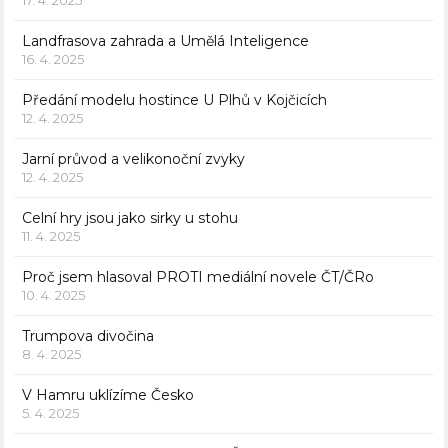
17. 4. 2025
Landfrasova zahrada a Umělá Inteligence
16. 4. 2025
Předání modelu hostince U Plhů v Kojčicích
12. 4. 2025
Jarní průvod a velikonoční zvyky
12. 4. 2025
Celní hry jsou jako sirky u stohu
11. 4. 2025
Proč jsem hlasoval PROTI mediální novele ČT/ČRo
10. 4. 2025
Trumpova divočina
8. 4. 2025
V Hamru uklízíme Česko
5. 4. 2025