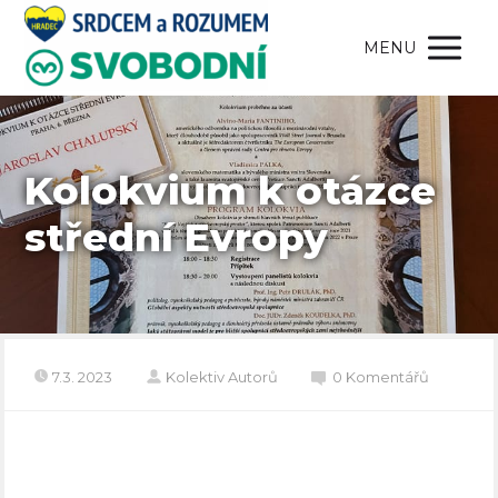
MENU
Kolokvium k otázce
střední Evropy
7.3. 2023
Kolektiv Autorů
0 Komentářů