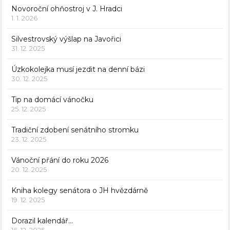
Novoroční ohňostroj v J. Hradci
1. 1. 2026
Silvestrovský výšlap na Javořici
31. 12. 2025
Úzkokolejka musí jezdit na denní bázi
30. 12. 2025
Tip na domácí vánočku
25. 12. 2025
Tradiční zdobení senátního stromku
23. 12. 2025
Vánoční přání do roku 2026
20. 12. 2025
Kniha kolegy senátora o JH hvězdárně
19. 12. 2025
Dorazil kalendář…