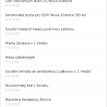
Den otevřených dveří ZŠ Nová Včelnice
8. 6. 2025
Senátorská stuha pro SDH Nová Včelnice 150 let
8. 6. 2025
Soutěž mladých hasičů pod mou záštitou
8. 6. 2025
Marta Jandová v J. Hradci
7. 6. 2025
Krása úzkokolejek
6. 6. 2025
Sociální témata se senátorkou Ludkovou v J. Hradci
4. 6. 2025
Nizozemský král v Senátu
4. 6. 2025
Návštěva Kardašovy Řečice
3. 6. 2025