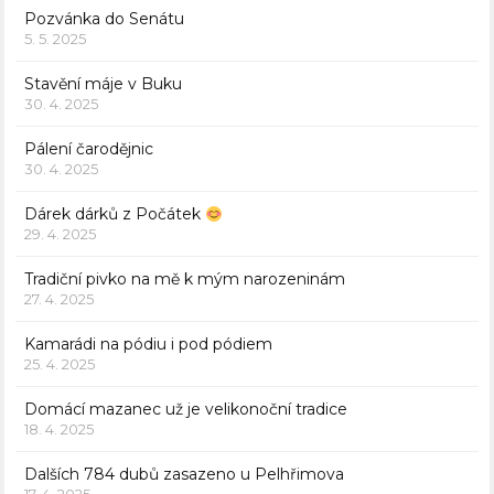
Pozvánka do Senátu
5. 5. 2025
Stavění máje v Buku
30. 4. 2025
Pálení čarodějnic
30. 4. 2025
Dárek dárků z Počátek
29. 4. 2025
Tradiční pivko na mě k mým narozeninám
27. 4. 2025
Kamarádi na pódiu i pod pódiem
25. 4. 2025
Domácí mazanec už je velikonoční tradice
18. 4. 2025
Dalších 784 dubů zasazeno u Pelhřimova