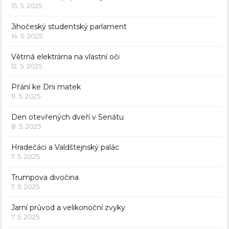
15. 5. 2025
Jihočeský studentský parlament
14. 5. 2025
Větrná elektrárna na vlastní oči
12. 5. 2025
Přání ke Dni matek
11. 5. 2025
Den otevřených dveří v Senátu
8. 5. 2025
Hradečáci a Valdštejnský palác
7. 5. 2025
Trumpova divočina
7. 5. 2025
Jarní průvod a velikonoční zvyky
7. 5. 2025