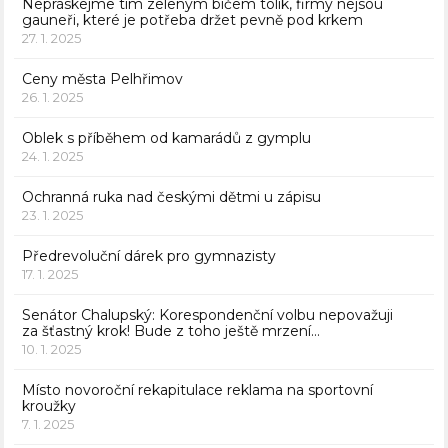
Nepráskejme tím zeleným bičem tolik, firmy nejsou
gauneři, které je potřeba držet pevně pod krkem
27. 1. 2025
Ceny města Pelhřimov
26. 1. 2025
Oblek s příběhem od kamarádů z gymplu
24. 1. 2025
Ochranná ruka nad českými dětmi u zápisu
23. 1. 2025
Předrevoluční dárek pro gymnazisty
17. 1. 2025
Senátor Chalupský: Korespondenční volbu nepovažuji
za šťastný krok! Bude z toho ještě mrzení…
10. 1. 2025
Místo novoroční rekapitulace reklama na sportovní
kroužky
7. 1. 2025