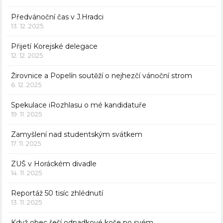
Předvánoční čas v J.Hradci
13. 12. 2025
Přijetí Korejské delegace
12. 12. 2025
Žirovnice a Popelín soutěží o nejhezčí vánoční strom
6. 12. 2025
Spekulace iRozhlasu o mé kandidatuře
19. 11. 2025
Zamyšlení nad studentským svátkem
17. 11. 2025
ZUŠ v Horáckém divadle
14. 11. 2025
Reportáž 50 tisíc zhlédnutí
13. 11. 2025
Když obec řeší odpadkové koše po svém