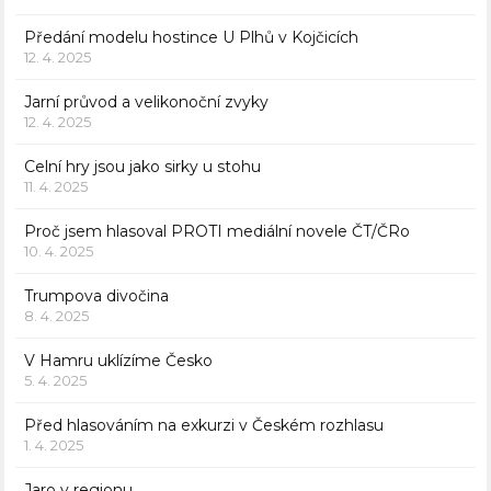
Předání modelu hostince U Plhů v Kojčicích
12. 4. 2025
Jarní průvod a velikonoční zvyky
12. 4. 2025
Celní hry jsou jako sirky u stohu
11. 4. 2025
Proč jsem hlasoval PROTI mediální novele ČT/ČRo
10. 4. 2025
Trumpova divočina
8. 4. 2025
V Hamru uklízíme Česko
5. 4. 2025
Před hlasováním na exkurzi v Českém rozhlasu
1. 4. 2025
Jaro v regionu