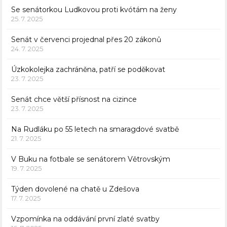
Se senátorkou Ludkovou proti kvótám na ženy
25. 7. 2025
Senát v červenci projednal přes 20 zákonů
24. 7. 2025
Úzkokolejka zachráněna, patří se poděkovat
23. 7. 2025
Senát chce větší přísnost na cizince
23. 7. 2025
Na Rudláku po 55 letech na smaragdové svatbě
21. 7. 2025
V Buku na fotbale se senátorem Větrovským
19. 7. 2025
Týden dovolené na chatě u Zdešova
17. 7. 2025
Vzpomínka na oddávání první zlaté svatby