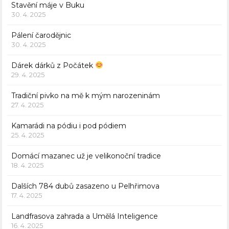
Stavění máje v Buku
30. 4. 2025
Pálení čarodějnic
30. 4. 2025
Dárek dárků z Počátek
29. 4. 2025
Tradiční pivko na mě k mým narozeninám
27. 4. 2025
Kamarádi na pódiu i pod pódiem
25. 4. 2025
Domácí mazanec už je velikonoční tradice
18. 4. 2025
Dalších 784 dubů zasazeno u Pelhřimova
17. 4. 2025
Landfrasova zahrada a Umělá Inteligence
16. 4. 2025