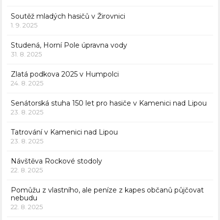
Soutěž mladých hasičů v Žirovnici
1. 9. 2025
Studená, Horní Pole úpravna vody
31. 8. 2025
Zlatá podkova 2025 v Humpolci
24. 8. 2025
Senátorská stuha 150 let pro hasiče v Kamenici nad Lipou
23. 8. 2025
Tatrování v Kamenici nad Lipou
23. 8. 2025
Návštěva Rockové stodoly
22. 8. 2025
Pomůžu z vlastního, ale peníze z kapes občanů půjčovat
nebudu
22. 8. 2025