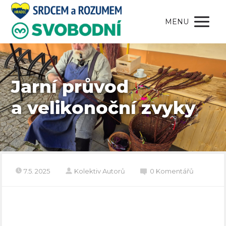
MENU
Jarní průvod
a velikonoční zvyky
7.5. 2025
Kolektiv Autorů
0 Komentářů