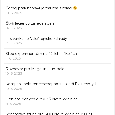
Černej pták napravuje trauma z mládí
18. 6. 2025
Čtyři legendy za jeden den
14. 6. 2025
Pozvánka do Valdštejnské zahrady
14. 6. 2025
Stop experimentům na žácích a školách
11. 6. 2025
Rozhovor pro Magazín Humpolec
10. 6. 2025
Kompas konkurenceschopnosti – další EU nesmysl
10. 6. 2025
Den otevřených dveří ZŠ Nová Včelnice
8. 6. 2025
Senátorská stuha pro SDH Nová Včelnice 150 let