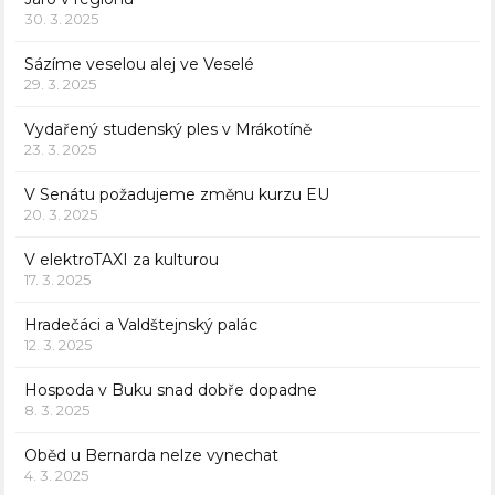
30. 3. 2025
Sázíme veselou alej ve Veselé
29. 3. 2025
Vydařený studenský ples v Mrákotíně
23. 3. 2025
V Senátu požadujeme změnu kurzu EU
20. 3. 2025
V elektroTAXI za kulturou
17. 3. 2025
Hradečáci a Valdštejnský palác
12. 3. 2025
Hospoda v Buku snad dobře dopadne
8. 3. 2025
Oběd u Bernarda nelze vynechat
4. 3. 2025