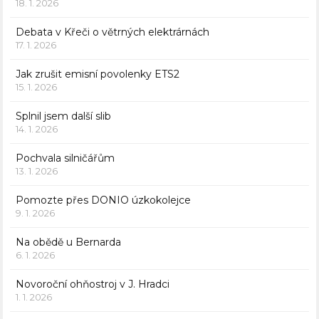
18. 1. 2026
Debata v Křeči o větrných elektrárnách
17. 1. 2026
Jak zrušit emisní povolenky ETS2
15. 1. 2026
Splnil jsem další slib
14. 1. 2026
Pochvala silničářům
13. 1. 2026
Pomozte přes DONIO úzkokolejce
9. 1. 2026
Na obědě u Bernarda
6. 1. 2026
Novoroční ohňostroj v J. Hradci
1. 1. 2026