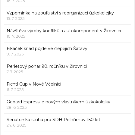
16. 7. 2025
Vzpomínka na zoufalství s reorganizací úzkokolejky
15. 7. 2025
Návštěva výroby knoflíků a autokomponent v Žirovnici
10. 7. 2025
Fikáček snad půjde ve šlépějích Šatavy
9. 7. 2025
Perleťový pohár 90. ročníku v Žirovnici
7. 7. 2025
Fichtl Cup v Nové Včelnici
6. 7. 2025
Gepard Express je novým vlastníkem úzkokolejky
28. 6. 2025
Senátorská stuha pro SDH Pelhřimov 150 let
24. 6. 2025