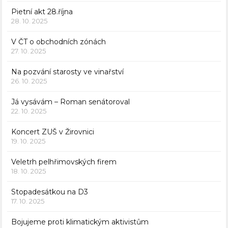
Pietní akt 28.října
28. 10. 2025
V ČT o obchodních zónách
27. 10. 2025
Na pozvání starosty ve vinařství
26. 10. 2025
Já vysávám – Roman senátoroval
22. 10. 2025
Koncert ZUŠ v Žirovnici
19. 10. 2025
Veletrh pelhřimovských firem
18. 10. 2025
Stopadesátkou na D3
17. 10. 2025
Bojujeme proti klimatickým aktivistům