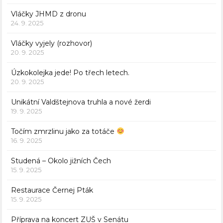
Vláčky JHMD z dronu
24. 9. 2025
Vláčky vyjely (rozhovor)
20. 9. 2025
Úzkokolejka jede! Po třech letech.
20. 9. 2025
Unikátní Valdštejnova truhla a nové žerdi
19. 9. 2025
Točím zmrzlinu jako za totáče
16. 9. 2025
Studená – Okolo jižních Čech
15. 9. 2025
Restaurace Černej Pták
15. 9. 2025
Příprava na koncert ZUŠ v Senátu