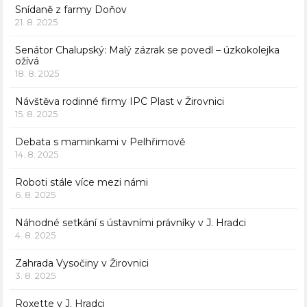
Snídaně z farmy Doňov
21. 8. 2025
Senátor Chalupský: Malý zázrak se povedl – úzkokolejka
ožívá
18. 8. 2025
Návštěva rodinné firmy IPC Plast v Žirovnici
15. 8. 2025
Debata s maminkami v Pelhřimově
14. 8. 2025
Roboti stále více mezi námi
6. 8. 2025
Náhodné setkání s ústavními právníky v J. Hradci
4. 8. 2025
Zahrada Vysočiny v Žirovnici
3. 8. 2025
Roxette v J. Hradci