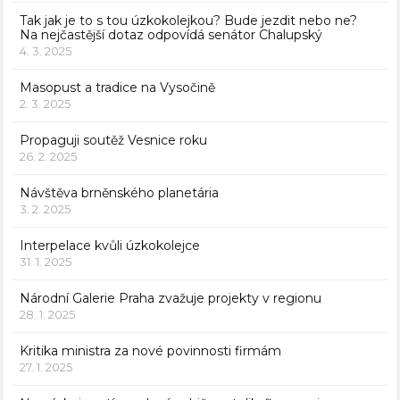
Tak jak je to s tou úzkokolejkou? Bude jezdit nebo ne?
Na nejčastější dotaz odpovídá senátor Chalupský
4. 3. 2025
Masopust a tradice na Vysočině
2. 3. 2025
Propaguji soutěž Vesnice roku
26. 2. 2025
Návštěva brněnského planetária
3. 2. 2025
Interpelace kvůli úzkokolejce
31. 1. 2025
Národní Galerie Praha zvažuje projekty v regionu
28. 1. 2025
Kritika ministra za nové povinnosti firmám
27. 1. 2025