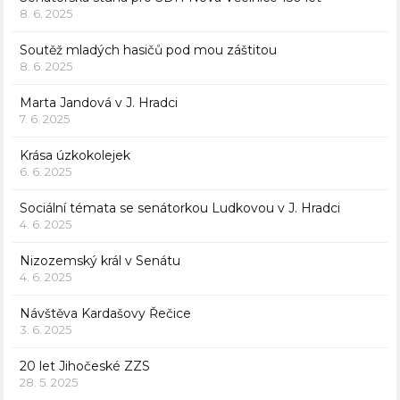
8. 6. 2025
Soutěž mladých hasičů pod mou záštitou
8. 6. 2025
Marta Jandová v J. Hradci
7. 6. 2025
Krása úzkokolejek
6. 6. 2025
Sociální témata se senátorkou Ludkovou v J. Hradci
4. 6. 2025
Nizozemský král v Senátu
4. 6. 2025
Návštěva Kardašovy Řečice
3. 6. 2025
20 let Jihočeské ZZS
28. 5. 2025