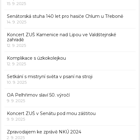
15. 9. 2025
Senátorská stuha 140 let pro hasiče Chlum u Třeboně
14. 9. 2025
Koncert ZUŠ Kamenice nad Lipou ve Valdštejnské
zahradě
12. 9. 2025
Komplikace s úzkokolejkou
12. 9. 2025
Setkání s mistryní světa v psaní na stroji
10. 9. 2025
OA Pelhřimov slaví 50. výročí
9. 9. 2025
Koncert ZUŠ v Senátu pod mou záštitou
9. 9. 2025
Zpravodajem ke zprávě NKÚ 2024
2. 9. 2025