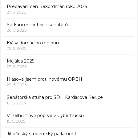
Předávání cen Rekordman roku 2025
27. 5. 2025
Setkání emeritních senátorů
26. 5. 2025
Krásy domácího regionu
25. 5. 2025
Majáles 2025
23. 5. 2025
Hlasoval jsem proti novému OPBH
23. 5. 2025
Senátorská stuha pro SDH Kardašova Řečice
19. 5. 2025
V Pelhřimově poprvé v Cybertrucku
15. 5. 2025
Jihočeský studentský parlament