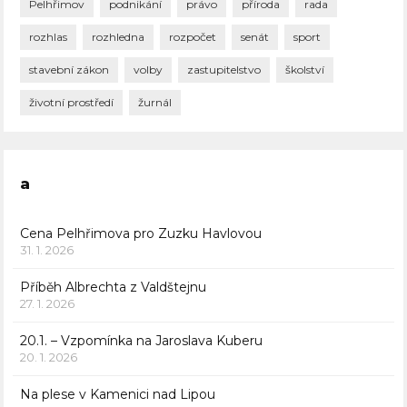
Pelhřimov
podnikání
právo
příroda
rada
rozhlas
rozhledna
rozpočet
senát
sport
stavební zákon
volby
zastupitelstvo
školství
životní prostředí
žurnál
a
Cena Pelhřimova pro Zuzku Havlovou
31. 1. 2026
Příběh Albrechta z Valdštejnu
27. 1. 2026
20.1. – Vzpomínka na Jaroslava Kuberu
20. 1. 2026
Na plese v Kamenici nad Lipou