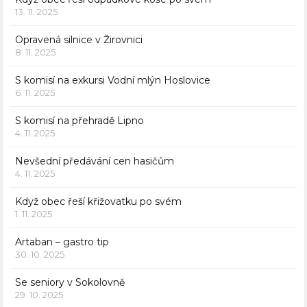
13. 11. 2025
Opravená silnice v Žirovnici
8. 11. 2025
S komisí na exkursi Vodní mlýn Hoslovice
6. 11. 2025
S komisí na přehradě Lipno
4. 11. 2025
Nevšední předávání cen hasičům
4. 11. 2025
Když obec řeší křižovatku po svém
1. 11. 2025
Artaban – gastro tip
30. 10. 2025
Se seniory v Sokolovně
29. 10. 2025