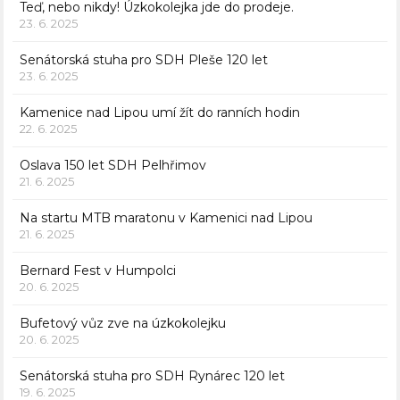
Teď, nebo nikdy! Úzkokolejka jde do prodeje.
23. 6. 2025
Senátorská stuha pro SDH Pleše 120 let
23. 6. 2025
Kamenice nad Lipou umí žít do ranních hodin
22. 6. 2025
Oslava 150 let SDH Pelhřimov
21. 6. 2025
Na startu MTB maratonu v Kamenici nad Lipou
21. 6. 2025
Bernard Fest v Humpolci
20. 6. 2025
Bufetový vůz zve na úzkokolejku
20. 6. 2025
Senátorská stuha pro SDH Rynárec 120 let
19. 6. 2025