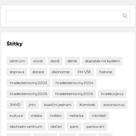
Štítky
centrum
covid
daně
deník
doplatek na bydlení
doprava
dotace
ekonomie
FM VŠE
historie
hradeckenoviny2003
hradeckenoviny2004
hradeckenoviny2005
hradeckenoviny2006
hradeczije.cz
JHMD
jhtv
koaliční jednání
Komínek
koronavirus
kultura
média
město
nežárka
náměstí
obchodní centrum
občan
park
parkování