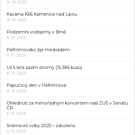
14. 10. 2025
Kavárna K66 Kamenice nad Lipou
13. 10. 2025
Podzemní vodojemy v Brně
9. 10. 2025
Pelhřimovsko žije medvědem
9. 10. 2025
Už 5 letá sázím stromy (15.386 kusů)
8. 10. 2025
Papučový den v Pelhřimově
8. 10. 2025
Ohlednutí za mimořádným koncertem naší ZUŠ v Senátu
ČR.
6. 10. 2025
Sněmovní volby 2025 – odvoleno
4. 10. 2025