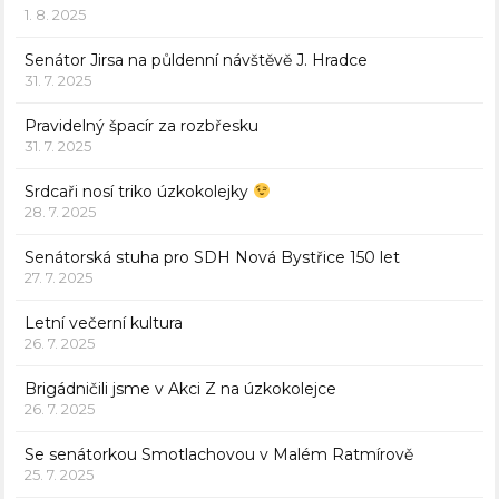
1. 8. 2025
Senátor Jirsa na půldenní návštěvě J. Hradce
31. 7. 2025
Pravidelný špacír za rozbřesku
31. 7. 2025
Srdcaři nosí triko úzkokolejky
28. 7. 2025
Senátorská stuha pro SDH Nová Bystřice 150 let
27. 7. 2025
Letní večerní kultura
26. 7. 2025
Brigádničili jsme v Akci Z na úzkokolejce
26. 7. 2025
Se senátorkou Smotlachovou v Malém Ratmírově
25. 7. 2025