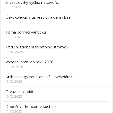
Silvestrovský výšlap na Javořici
31. 12. 2025
Úzkokolejka musí jezdit na denní bázi
30. 12. 2025
Tip na domácí vánočku
25. 12. 2025
Tradiční zdobení senátního stromku
23. 12. 2025
Vánoční přání do roku 2026
20. 12. 2025
Kniha kolegy senátora o JH hvězdárně
19. 12. 2025
Dorazil kalendář…
16. 12. 2025
Dobešov – koncert v kostele
14. 12. 2025