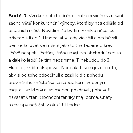
Bod č. 7.
Vznikem obchodního centra nevidím vznikání
žádné větší konkurenční výhody
, která by nás odlišila od
ostatních měst. Nevidím, že by tím vzniklo něco, co
přivede lidi do J. Hradce, aby tady více žili a nechávali
peníze kolovat ve městě jako tu životadárnou krev.
Právě naopak. Pražáci, Brňáci mají svá obchodní centra
a daleko lepší. Je tím neoslníme. Ti nebudou do J.
Hradce jezdit nakupovat. Naopak. Ti sem jezdí proto,
aby si od toho odpočinuli a zažili klid a pohodu
provinčního městečka se speciálkami vedenými
majiteli, se kterými se mohou pozdravit, pohovořit,
navázat vztah. Obchodní fabriky mají doma. Chaty
a chalupy naštěstí v okolí J. Hradce.