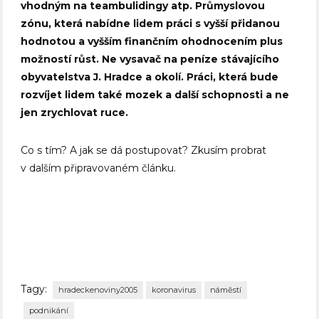
vhodným na teambulidingy atp. Průmyslovou
zónu, která nabídne lidem práci s vyšší přidanou
hodnotou a vyšším finančním ohodnocením plus
možností růst. Ne vysavač na peníze stávajícího
obyvatelstva J. Hradce a okolí. Práci, která bude
rozvíjet lidem také mozek a další schopnosti a ne
jen zrychlovat ruce.
Co s tím? A jak se dá postupovat? Zkusím probrat
v dalším připravovaném článku.
Tagy:
hradeckenoviny2005
koronavirus
náměstí
podnikání