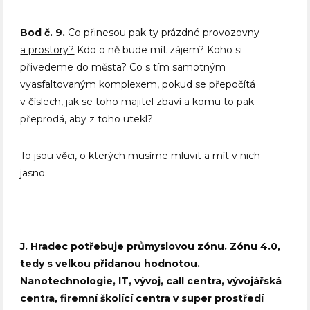
Bod č. 9.
Co přinesou pak ty prázdné provozovny
a prostory?
Kdo o ně bude mít zájem? Koho si
přivedeme do města? Co s tím samotným
vyasfaltovaným komplexem, pokud se přepočítá
v číslech, jak se toho majitel zbaví a komu to pak
přeprodá, aby z toho utekl?
To jsou věci, o kterých musíme mluvit a mít v nich
jasno.
J. Hradec potřebuje průmyslovou zónu. Zónu 4.0,
tedy s velkou přidanou hodnotou.
Nanotechnologie, IT, vývoj, call centra, vývojářská
centra, firemní školící centra v super prostředí