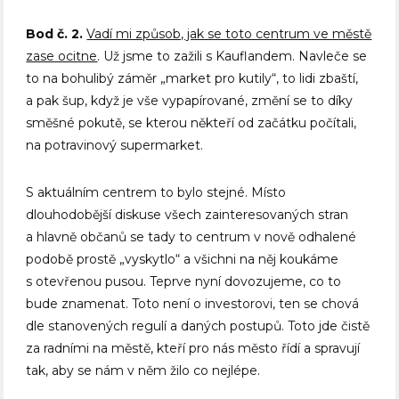
Bod č. 2.
Vadí mi způsob, jak se toto centrum ve městě
zase ocitne
. Už jsme to zažili s Kauflandem. Navleče se
to na bohulibý záměr „market pro kutily“, to lidi zbaští,
a pak šup, když je vše vypapírované, změní se to díky
směšné pokutě, se kterou někteří od začátku počítali,
na potravinový supermarket.
S aktuálním centrem to bylo stejné. Místo
dlouhodobější diskuse všech zainteresovaných stran
a hlavně občanů se tady to centrum v nově odhalené
podobě prostě „vyskytlo“ a všichni na něj koukáme
s otevřenou pusou. Teprve nyní dovozujeme, co to
bude znamenat. Toto není o investorovi, ten se chová
dle stanovených regulí a daných postupů. Toto jde čistě
za radními na městě, kteří pro nás město řídí a spravují
tak, aby se nám v něm žilo co nejlépe.