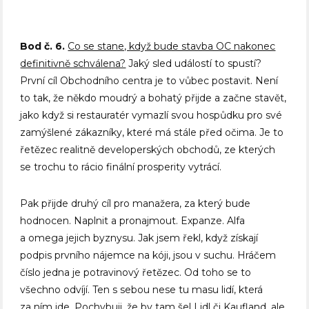
Bod č. 6.
Co se stane, když bude stavba OC nakonec
definitivně schválena?
Jaký sled událostí to spustí?
První cíl Obchodního centra je to vůbec postavit. Není
to tak, že někdo moudrý a bohatý přijde a začne stavět,
jako když si restauratér vymazlí svou hospůdku pro své
zamýšlené zákazníky, které má stále před očima. Je to
řetězec realitně developerských obchodů, ze kterých
se trochu to rácio finální prosperity vytrácí.
Pak přijde druhý cíl pro manažera, za který bude
hodnocen. Naplnit a pronajmout. Expanze. Alfa
a omega jejich byznysu. Jak jsem řekl, když získají
podpis prvního nájemce na kóji, jsou v suchu. Hráčem
číslo jedna je potravinový řetězec. Od toho se to
všechno odvíjí. Ten s sebou nese tu masu lidí, která
za ním jde. Pochybuji, že by tam šel Lidl či Kaufland, ale