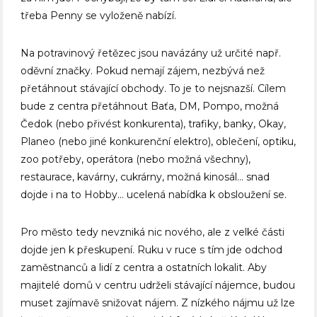
třeba Penny se vyloženě nabízí.
Na potravinový řetězec jsou navázány už určité např.
oděvní značky. Pokud nemají zájem, nezbývá než
přetáhnout stávající obchody. To je to nejsnazší. Cílem
bude z centra přetáhnout Baťa, DM, Pompo, možná
Čedok (nebo přivést konkurenta), trafiky, banky, Okay,
Planeo (nebo jiné konkurenční elektro), oblečení, optiku,
zoo potřeby, operátora (nebo možná všechny),
restaurace, kavárny, cukrárny, možná kinosál… snad
dojde i na to Hobby… ucelená nabídka k obsloužení se.
Pro město tedy nevzniká nic nového, ale z velké části
dojde jen k přeskupení. Ruku v ruce s tím jde odchod
zaměstnanců a lidí z centra a ostatních lokalit. Aby
majitelé domů v centru udrželi stávající nájemce, budou
muset zajímavě snižovat nájem. Z nízkého nájmu už lze