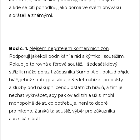
a kde se cítí pohodlně, jako doma ve svém obýváku
s přáteli a známými.
Bod č. 1.
Nejsem nepřítelem komerčních zón
.
Podporuji jakékoli podnikání a rád s kýmkoli soutěžím.
Pokud je to rovná a férová soutěž. I šedesátikilový
střízlík může porazit zápasníka Sumo. Ale… pokud přijde
hráč, jehož strategií a silou je 3-5 let nabízet produkty
a služby pod nákupní cenou ostatních hráčů, a tím je
nechat vykrvácet, aby pak ovládl trh a už si mohl
monopolně dělat, co potřebuje, není to dobré
pro nikoho. Zaniká ta soutěž, výběr pro zákazníka
a vzniká diktát.