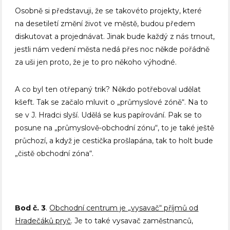
Osobně si představuji, že se takovéto projekty, které
na desetiletí změní život ve městě, budou předem
diskutovat a projednávat. Jinak bude každý z nás trnout,
jestli nám vedení města nedá přes noc někde pořádně
za uši jen proto, že je to pro někoho výhodné.
A co byl ten otřepaný trik? Někdo potřeboval udělat
kšeft. Tak se začalo mluvit o „průmyslové zóně“. Na to
se v J. Hradci slyší. Udělá se kus papírování. Pak se to
posune na „průmyslově-obchodní zónu“, to je také ještě
průchozí, a když je cestička prošlapána, tak to holt bude
„čistě obchodní zóna“.
Bod č. 3
.
Obchodní centrum je „vysavač“ příjmů od
Hradečáků pryč
. Je to také vysavač zaměstnanců,