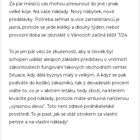
Za pár měsíců vás mohou přesunout do jiné i jinak
velké kóje. Na vaše náklady. Nový nábytek, nové
předělávky. Potřeba sehnat si více zaměstnanců je
jasná, protože se jede krátký a dlouhý týden, neboť
provozní doba se obzvlášť o Vánocích začíná blížit 7/24.
To je jen pár věcí ze zkušenosti, aby si člověk byl
schopen udělat alespoň základní představu o vnitřních
zákonitostech fungování takových obchodních center.
Situace, kdy dělá byznys malý s velkým. A když se pak
podíváte do košíků zákazníků, tak z devadesáti procent
vidíte to, co je v akčním letáku, tedy zboží, na kterém
krvácíte pod náklady, protože máte smluvně nařízenou
„výraznou slevu“. Toto není zdravé podnikatelské
prostředí. To je past, jak se stát otrokem za vlastní
peníze a na vlastní náklady!