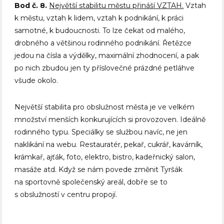
Bod č. 8.
Největší stabilitu městu přináší VZTAH.
Vztah
k městu, vztah k lidem, vztah k podnikání, k práci
samotné, k budoucnosti. To lze čekat od malého,
drobného a většinou rodinného podnikání. Řetězce
jedou na čísla a výdělky, maximální zhodnocení, a pak
po nich zbudou jen ty příslovečné prázdné petláhve
všude okolo.
Největší stabilita pro obslužnost města je ve velkém
množství menších konkurujících si provozoven. Ideálně
rodinného typu. Speciálky se službou navíc, ne jen
naklikání na webu. Restauratér, pekař, cukrář, kavárník,
krámkař, ajťák, foto, elektro, bistro, kadeřnický salon,
masáže atd. Když se nám povede změnit Tyršák
na sportovně společenský areál, dobře se to
s obslužností v centru propojí.