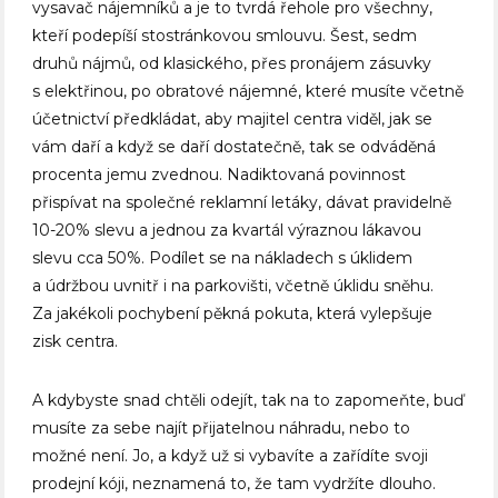
vysavač nájemníků a je to tvrdá řehole pro všechny,
kteří podepíší stostránkovou smlouvu. Šest, sedm
druhů nájmů, od klasického, přes pronájem zásuvky
s elektřinou, po obratové nájemné, které musíte včetně
účetnictví předkládat, aby majitel centra viděl, jak se
vám daří a když se daří dostatečně, tak se odváděná
procenta jemu zvednou. Nadiktovaná povinnost
přispívat na společné reklamní letáky, dávat pravidelně
10-20% slevu a jednou za kvartál výraznou lákavou
slevu cca 50%. Podílet se na nákladech s úklidem
a údržbou uvnitř i na parkovišti, včetně úklidu sněhu.
Za jakékoli pochybení pěkná pokuta, která vylepšuje
zisk centra.
A kdybyste snad chtěli odejít, tak na to zapomeňte, buď
musíte za sebe najít přijatelnou náhradu, nebo to
možné není. Jo, a když už si vybavíte a zařídíte svoji
prodejní kóji, neznamená to, že tam vydržíte dlouho.