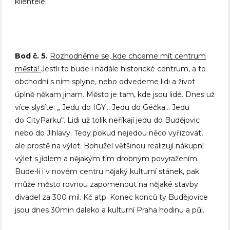
klientele.
Bod č. 5.
Rozhodněme se, kde chceme mít centrum
města!
Jestli to bude i nadále historické centrum, a to
obchodní s ním splyne, nebo odvedeme lidi a život
úplně někam jinam. Město je tam, kde jsou lidé. Dnes už
více slyšíte: „ Jedu do IGY… Jedu do Géčka… Jedu
do CityParku“. Lidi už tolik neříkají jedu do Budějovic
nebo do Jihlavy. Tedy pokud nejedou něco vyřizovat,
ale prostě na výlet. Bohužel většinou realizují nákupní
výlet s jídlem a nějakým tím drobným povyražením.
Bude-li i v novém centru nějaký kulturní stánek, pak
může město rovnou zapomenout na nějaké stavby
divadel za 300 mil. Kč atp. Konec konců ty Budějovice
jsou dnes 30min daleko a kulturní Praha hodinu a půl.