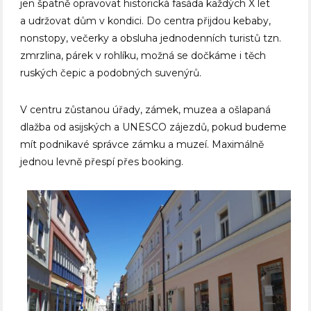
jen špatně opravovat historická fasáda každých X let
a udržovat dům v kondici. Do centra přijdou kebaby,
nonstopy, večerky a obsluha jednodenních turistů tzn.
zmrzlina, párek v rohlíku, možná se dočkáme i těch
ruských čepic a podobných suvenýrů.
V centru zůstanou úřady, zámek, muzea a ošlapaná
dlažba od asijských a UNESCO zájezdů, pokud budeme
mít podnikavé správce zámku a muzeí. Maximálně
jednou levně přespí přes booking.