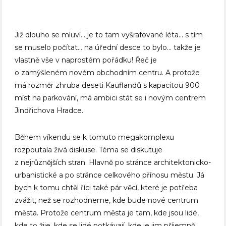
Již dlouho se mluví… je to tam vyšrafované léta… s tím
se muselo počítat… na úřední desce to bylo… takže je
vlastně vše v naprostém pořádku! Řeč je
o zamýšleném novém obchodním centru. A protože
má rozměr zhruba deseti Kauflandů s kapacitou 900
míst na parkování, má ambici stát se i novým centrem
Jindřichova Hradce.
Během víkendu se k tomuto megakomplexu
rozpoutala živá diskuse. Téma se diskutuje
z nejrůznějších stran. Hlavně po stránce architektonicko-
urbanistické a po stránce celkového přínosu městu. Já
bych k tomu chtěl říci také pár věcí, které je potřeba
zvážit, než se rozhodneme, kde bude nové centrum
města. Protože centrum města je tam, kde jsou lidé,
kde to žije, kde se lidé potkávají, kde je jim příjemně