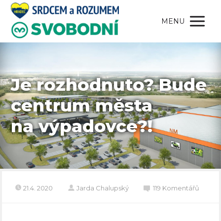
MENU
Je rozhodnuto? Bude
centrum města
na výpadovce?!
21.4. 2020
Jarda Chalupský
119 Komentářů