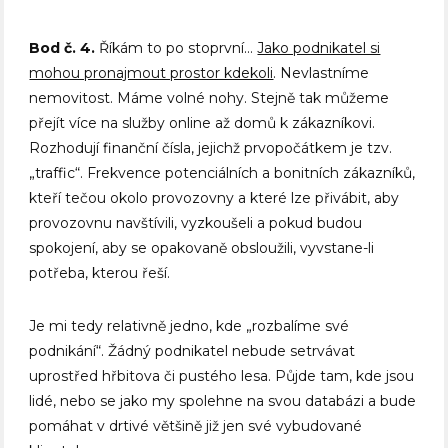
Bod č. 4.
Říkám to po stoprvní…
Jako podnikatel si
mohou pronajmout prostor kdekoli
. Nevlastníme
nemovitost. Máme volné nohy. Stejně tak můžeme
přejít více na služby online až domů k zákazníkovi.
Rozhodují finanční čísla, jejichž prvopočátkem je tzv.
„traffic“. Frekvence potenciálních a bonitních zákazníků,
kteří tečou okolo provozovny a které lze přivábit, aby
provozovnu navštívili, vyzkoušeli a pokud budou
spokojení, aby se opakovaně obsloužili, vyvstane-li
potřeba, kterou řeší.
Je mi tedy relativně jedno, kde „rozbalíme své
podnikání“. Žádný podnikatel nebude setrvávat
uprostřed hřbitova či pustého lesa. Půjde tam, kde jsou
lidé, nebo se jako my spolehne na svou databázi a bude
pomáhat v drtivé většině již jen své vybudované