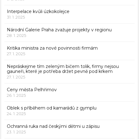
Interpelace kvůli úzkokolejce
31. 1. 2025
Národní Galerie Praha zvažuje projekty v regionu
28. 1. 2025
Kritika ministra za nové povinnosti firmám
27. 1. 2025
Nepráskejme tím zeleným bičem tolik, firmy nejsou
gauneři, které je potřeba držet pevně pod krkem
27. 1. 2025
Ceny města Pelhřimov
26. 1. 2025
Oblek s příběhem od kamarádů z gymplu
24. 1. 2025
Ochranná ruka nad českými dětmi u zápisu
23. 1. 2025