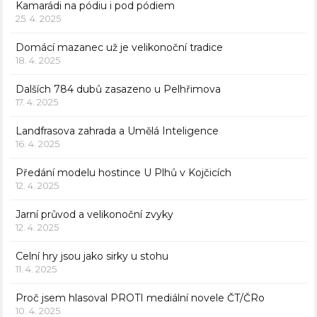
Kamarádi na pódiu i pod pódiem
25. 4. 2025
Domácí mazanec už je velikonoční tradice
18. 4. 2025
Dalších 784 dubů zasazeno u Pelhřimova
17. 4. 2025
Landfrasova zahrada a Umělá Inteligence
16. 4. 2025
Předání modelu hostince U Plhů v Kojčicích
12. 4. 2025
Jarní průvod a velikonoční zvyky
12. 4. 2025
Celní hry jsou jako sirky u stohu
11. 4. 2025
Proč jsem hlasoval PROTI mediální novele ČT/ČRo
10. 4. 2025