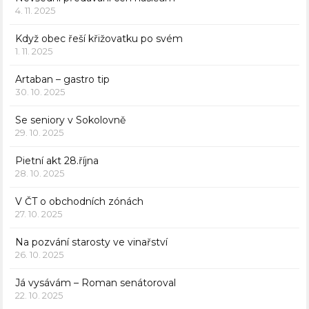
4. 11. 2025
Když obec řeší křižovatku po svém
1. 11. 2025
Artaban – gastro tip
30. 10. 2025
Se seniory v Sokolovně
29. 10. 2025
Pietní akt 28.října
28. 10. 2025
V ČT o obchodních zónách
27. 10. 2025
Na pozvání starosty ve vinařství
26. 10. 2025
Já vysávám – Roman senátoroval
22. 10. 2025