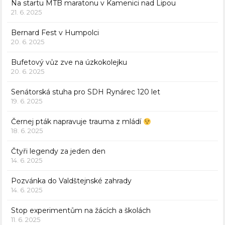
Na startu MTB maratonu v Kamenici nad Lipou
21. 6. 2025
Bernard Fest v Humpolci
20. 6. 2025
Bufetový vůz zve na úzkokolejku
20. 6. 2025
Senátorská stuha pro SDH Rynárec 120 let
19. 6. 2025
Černej pták napravuje trauma z mládí
18. 6. 2025
Čtyři legendy za jeden den
14. 6. 2025
Pozvánka do Valdštejnské zahrady
14. 6. 2025
Stop experimentům na žácích a školách
11. 6. 2025