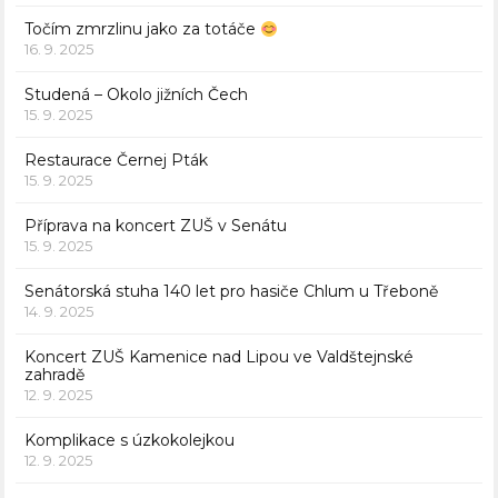
Točím zmrzlinu jako za totáče
16. 9. 2025
Studená – Okolo jižních Čech
15. 9. 2025
Restaurace Černej Pták
15. 9. 2025
Příprava na koncert ZUŠ v Senátu
15. 9. 2025
Senátorská stuha 140 let pro hasiče Chlum u Třeboně
14. 9. 2025
Koncert ZUŠ Kamenice nad Lipou ve Valdštejnské
zahradě
12. 9. 2025
Komplikace s úzkokolejkou
12. 9. 2025