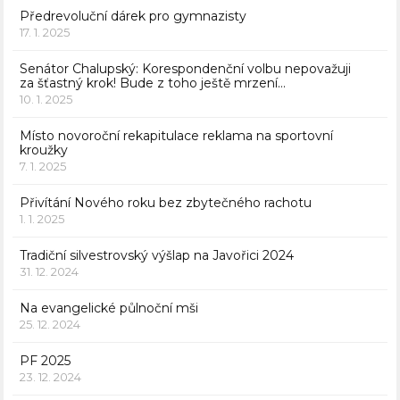
Předrevoluční dárek pro gymnazisty
17. 1. 2025
Senátor Chalupský: Korespondenční volbu nepovažuji
za šťastný krok! Bude z toho ještě mrzení…
10. 1. 2025
Místo novoroční rekapitulace reklama na sportovní
kroužky
7. 1. 2025
Přivítání Nového roku bez zbytečného rachotu
1. 1. 2025
Tradiční silvestrovský výšlap na Javořici 2024
31. 12. 2024
Na evangelické půlnoční mši
25. 12. 2024
PF 2025
23. 12. 2024