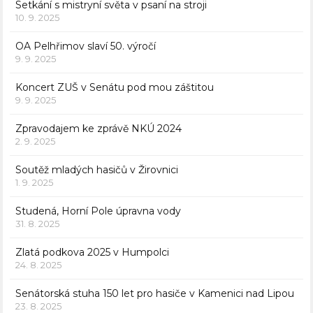
Setkání s mistryní světa v psaní na stroji
10. 9. 2025
OA Pelhřimov slaví 50. výročí
9. 9. 2025
Koncert ZUŠ v Senátu pod mou záštitou
9. 9. 2025
Zpravodajem ke zprávě NKÚ 2024
2. 9. 2025
Soutěž mladých hasičů v Žirovnici
1. 9. 2025
Studená, Horní Pole úpravna vody
31. 8. 2025
Zlatá podkova 2025 v Humpolci
24. 8. 2025
Senátorská stuha 150 let pro hasiče v Kamenici nad Lipou
23. 8. 2025