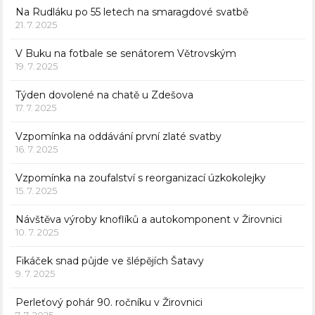
Na Rudláku po 55 letech na smaragdové svatbě
21. 7. 2025
V Buku na fotbale se senátorem Větrovským
19. 7. 2025
Týden dovolené na chatě u Zdešova
17. 7. 2025
Vzpomínka na oddávání první zlaté svatby
16. 7. 2025
Vzpomínka na zoufalství s reorganizací úzkokolejky
15. 7. 2025
Návštěva výroby knoflíků a autokomponent v Žirovnici
10. 7. 2025
Fikáček snad půjde ve šlépějích Šatavy
9. 7. 2025
Perleťový pohár 90. ročníku v Žirovnici