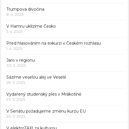
Trumpova divočina
8. 4. 2025
V Hamru uklízíme Česko
5. 4. 2025
Před hlasováním na exkurzi v Českém rozhlasu
1. 4. 2025
Jaro v regionu
30. 3. 2025
Sázíme veselou alej ve Veselé
29. 3. 2025
Vydařený studenský ples v Mrákotíně
23. 3. 2025
V Senátu požadujeme změnu kurzu EU
20. 3. 2025
V elektroTAXI za kulturou