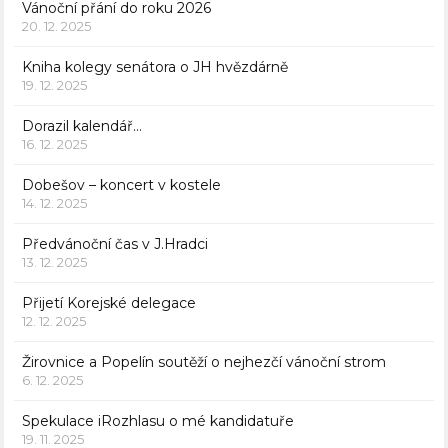
Vánoční přání do roku 2026
20. 12. 2025
Kniha kolegy senátora o JH hvězdárně
19. 12. 2025
Dorazil kalendář…
16. 12. 2025
Dobešov – koncert v kostele
14. 12. 2025
Předvánoční čas v J.Hradci
13. 12. 2025
Přijetí Korejské delegace
12. 12. 2025
Žirovnice a Popelín soutěží o nejhezčí vánoční strom
6. 12. 2025
Spekulace iRozhlasu o mé kandidatuře
19. 11. 2025