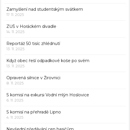
Zamyšlení nad studentským svátkem
17. 11. 2025
ZUŠ v Horáckém divadle
14. 11. 2025
Reportáž 50 tisíc zhlédnutí
13. 11. 2025
Když obec řeší odpadkové koše po svém
13. 11. 2025
Opravená silnice v Žirovnici
8. 11. 2025
S komisí na exkursi Vodní mlýn Hoslovice
6. 11. 2025
S komisí na přehradě Lipno
4. 11. 2025
Nevšední předávání cen hasičům