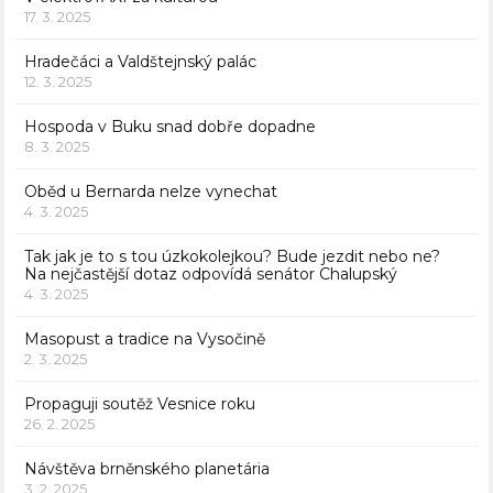
17. 3. 2025
Hradečáci a Valdštejnský palác
12. 3. 2025
Hospoda v Buku snad dobře dopadne
8. 3. 2025
Oběd u Bernarda nelze vynechat
4. 3. 2025
Tak jak je to s tou úzkokolejkou? Bude jezdit nebo ne?
Na nejčastější dotaz odpovídá senátor Chalupský
4. 3. 2025
Masopust a tradice na Vysočině
2. 3. 2025
Propaguji soutěž Vesnice roku
26. 2. 2025
Návštěva brněnského planetária
3. 2. 2025