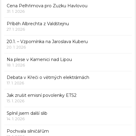
Cena Pelhřimova pro Zuzku Havlovou
31. 1. 2026
Příběh Albrechta z Valdštejnu
27. 1. 2026
20.1. – Vzpomínka na Jaroslava Kuberu
20. 1. 2026
Na plese v Kamenici nad Lipou
18. 1. 2026
Debata v Křeči o větrných elektrárnách
17. 1. 2026
Jak zrušit emisní povolenky ETS2
15. 1. 2026
Splnil jsem další slib
14. 1. 2026
Pochvala silničářům