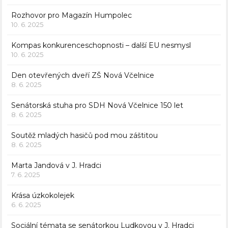
Rozhovor pro Magazín Humpolec
10. 6. 2025
Kompas konkurenceschopnosti – další EU nesmysl
10. 6. 2025
Den otevřených dveří ZŠ Nová Včelnice
8. 6. 2025
Senátorská stuha pro SDH Nová Včelnice 150 let
8. 6. 2025
Soutěž mladých hasičů pod mou záštitou
8. 6. 2025
Marta Jandová v J. Hradci
7. 6. 2025
Krása úzkokolejek
6. 6. 2025
Sociální témata se senátorkou Ludkovou v J. Hradci