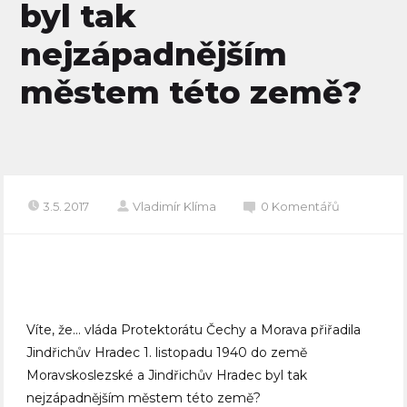
byl tak
nejzápadnějším
městem této země?
3.5. 2017
Vladimír Klíma
0 Komentářů
Víte, že… vláda Protektorátu Čechy a Morava přiřadila
Jindřichův Hradec 1. listopadu 1940 do země
Moravskoslezské a Jindřichův Hradec byl tak
nejzápadnějším městem této země?