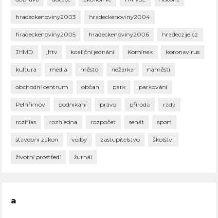
hradeckenoviny2003
hradeckenoviny2004
hradeckenoviny2005
hradeckenoviny2006
hradeczije.cz
JHMD
jhtv
koaliční jednání
Komínek
koronavirus
kultura
média
město
nežárka
náměstí
obchodní centrum
občan
park
parkování
Pelhřimov
podnikání
právo
příroda
rada
rozhlas
rozhledna
rozpočet
senát
sport
stavební zákon
volby
zastupitelstvo
školství
životní prostředí
žurnál
a