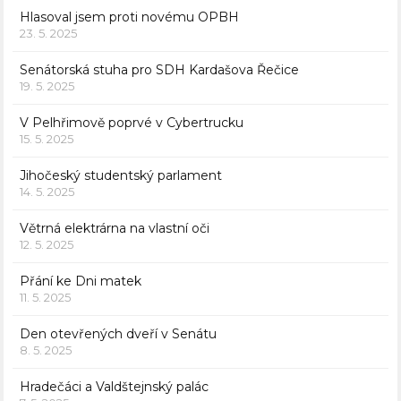
Hlasoval jsem proti novému OPBH
23. 5. 2025
Senátorská stuha pro SDH Kardašova Řečice
19. 5. 2025
V Pelhřimově poprvé v Cybertrucku
15. 5. 2025
Jihočeský studentský parlament
14. 5. 2025
Větrná elektrárna na vlastní oči
12. 5. 2025
Přání ke Dni matek
11. 5. 2025
Den otevřených dveří v Senátu
8. 5. 2025
Hradečáci a Valdštejnský palác