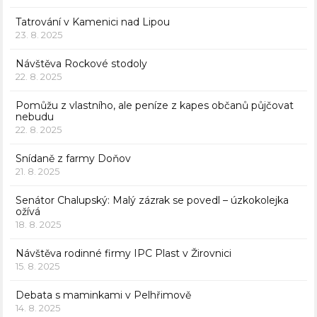
Tatrování v Kamenici nad Lipou
23. 8. 2025
Návštěva Rockové stodoly
22. 8. 2025
Pomůžu z vlastního, ale peníze z kapes občanů půjčovat
nebudu
22. 8. 2025
Snídaně z farmy Doňov
21. 8. 2025
Senátor Chalupský: Malý zázrak se povedl – úzkokolejka
ožívá
18. 8. 2025
Návštěva rodinné firmy IPC Plast v Žirovnici
15. 8. 2025
Debata s maminkami v Pelhřimově
14. 8. 2025