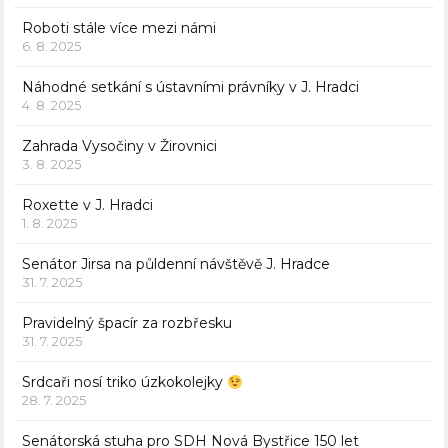
Roboti stále více mezi námi
6. 8. 2025
Náhodné setkání s ústavními právníky v J. Hradci
4. 8. 2025
Zahrada Vysočiny v Žirovnici
3. 8. 2025
Roxette v J. Hradci
1. 8. 2025
Senátor Jirsa na půldenní návštěvě J. Hradce
31. 7. 2025
Pravidelný špacír za rozbřesku
31. 7. 2025
Srdcaři nosí triko úzkokolejky
28. 7. 2025
Senátorská stuha pro SDH Nová Bystřice 150 let