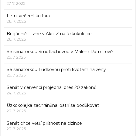
27. 7. 2025
Letní večerní kultura
26. 7. 2025
Brigádničili jsme v Akci Z na úzkokolejce
26. 7. 2025
Se senátorkou Smotlachovou v Malém Ratmírově
25. 7. 2025
Se senátorkou Ludkovou proti kvótám na ženy
25. 7. 2025
Senát v červenci projednal přes 20 zákonů
24. 7. 2025
Úzkokolejka zachráněna, patří se poděkovat
23. 7. 2025
Senát chce větší přísnost na cizince
23. 7. 2025