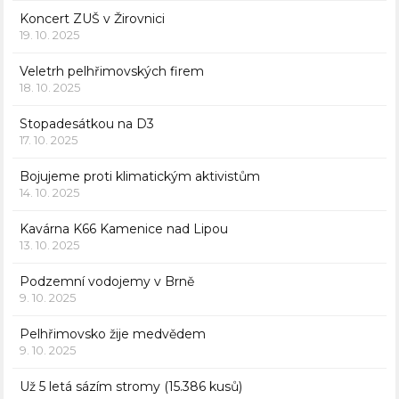
Koncert ZUŠ v Žirovnici
19. 10. 2025
Veletrh pelhřimovských firem
18. 10. 2025
Stopadesátkou na D3
17. 10. 2025
Bojujeme proti klimatickým aktivistům
14. 10. 2025
Kavárna K66 Kamenice nad Lipou
13. 10. 2025
Podzemní vodojemy v Brně
9. 10. 2025
Pelhřimovsko žije medvědem
9. 10. 2025
Už 5 letá sázím stromy (15.386 kusů)