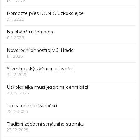
13. 1. 2026
Pomozte přes DONIO úzkokolejce
9. 1. 2026
Na obědě u Bernarda
6. 1. 2026
Novoroční ohňostroj v J. Hradci
1. 1. 2026
Silvestrovský výšlap na Javořici
31. 12. 2025
Úzkokolejka musí jezdit na denní bázi
30. 12. 2025
Tip na domácí vánočku
25. 12. 2025
Tradiční zdobení senátního stromku
23. 12. 2025