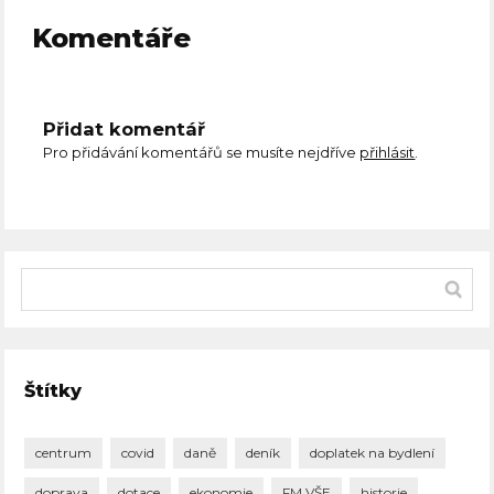
Komentáře
Přidat komentář
Pro přidávání komentářů se musíte nejdříve
přihlásit
.
Štítky
centrum
covid
daně
deník
doplatek na bydlení
doprava
dotace
ekonomie
FM VŠE
historie