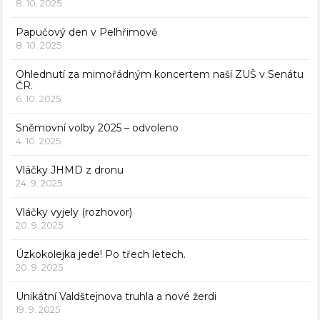
8. 10. 2025
Papučový den v Pelhřimově
8. 10. 2025
Ohlednutí za mimořádným koncertem naší ZUŠ v Senátu
ČR.
6. 10. 2025
Sněmovní volby 2025 – odvoleno
4. 10. 2025
Vláčky JHMD z dronu
24. 9. 2025
Vláčky vyjely (rozhovor)
20. 9. 2025
Úzkokolejka jede! Po třech letech.
20. 9. 2025
Unikátní Valdštejnova truhla a nové žerdi
19. 9. 2025