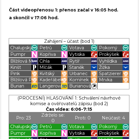
Část videopřenosu 1: přenos začal v 16:05 hod.
a skončil v 17:06 hod.
Zahájení – účast (bod 1)
Chalupský
Petrů
Votava
Pokorný
Pumpr
Kopřiva
Vytiska
Prokýšek
Blížilová M.
Cihla
Rytíř
Vyhlídka
Kinšt
Mlčák
Staněk
Žižka
Pink
Kvitský
Urbanec
Spatzierer
Blížilová P.
Kadeřábek
Komínek
Mrvka
Burian
Langerová
Burianová
Blížilová P
Blížilová P
Blížilová P
Blížilová P
(PROCESNÍ) HLASOVÁNÍ 1: Schválení návrhové
komise a ověřovatelů zápisu (bod 2)
Čas videa: 6:06-7:15
Zdrželo se:
Pro: 23
Proti: 0
Neúčast: 4
0
Chalupský
Petrů
Votava
Pokorný
Pumpr
Kopřiva
Vytiska
Prokýšek