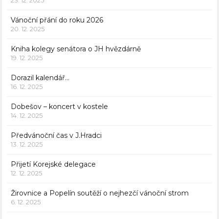
23. 12. 2025
Vánoční přání do roku 2026
20. 12. 2025
Kniha kolegy senátora o JH hvězdárně
19. 12. 2025
Dorazil kalendář…
16. 12. 2025
Dobešov – koncert v kostele
14. 12. 2025
Předvánoční čas v J.Hradci
13. 12. 2025
Přijetí Korejské delegace
12. 12. 2025
Žirovnice a Popelín soutěží o nejhezčí vánoční strom
6. 12. 2025