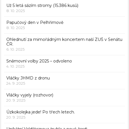
Už 5 letá sázím stromy (15.386 kusů)
8. 10. 2025
Papučový den v Pelhřimově
8. 10. 2025
Ohlednutí za mimořádným koncertem naší ZUŠ v Senátu
ČR.
6. 10. 2025
Sněmovní volby 2025 – odvoleno
4. 10. 2025
Vláčky JHMD z dronu
24. 9. 2025
Vláčky vyjely (rozhovor)
20. 9. 2025
Úzkokolejka jede! Po třech letech.
20. 9. 2025