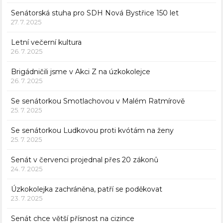
Senátorská stuha pro SDH Nová Bystřice 150 let
27. 7. 2025
Letní večerní kultura
26. 7. 2025
Brigádničili jsme v Akci Z na úzkokolejce
26. 7. 2025
Se senátorkou Smotlachovou v Malém Ratmírově
25. 7. 2025
Se senátorkou Ludkovou proti kvótám na ženy
25. 7. 2025
Senát v červenci projednal přes 20 zákonů
24. 7. 2025
Úzkokolejka zachráněna, patří se poděkovat
23. 7. 2025
Senát chce větší přísnost na cizince