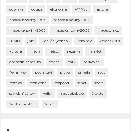
doprava
dotace
ekonomie
FM VŠE
historie
hradeckenoviny2003
hradeckenoviny2004
hradeckenoviny2005
hradeckenoviny2006
hradeczije.cz
JHMD
jhtv
koaliční jednání
Komínek
koronavirus
kultura
média
město
nežárka
náměstí
obchodní centrum
občan
park
parkování
Pelhřimov
podnikání
právo
příroda
rada
rozhlas
rozhledna
rozpočet
senát
sport
stavební zákon
volby
zastupitelstvo
školství
životní prostředí
žurnál
a