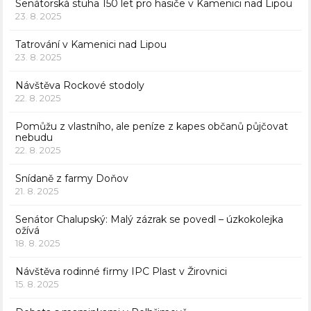
Senátorská stuha 150 let pro hasiče v Kamenici nad Lipou
23. 8. 2025
Tatrování v Kamenici nad Lipou
23. 8. 2025
Návštěva Rockové stodoly
22. 8. 2025
Pomůžu z vlastního, ale peníze z kapes občanů půjčovat
nebudu
22. 8. 2025
Snídaně z farmy Doňov
21. 8. 2025
Senátor Chalupský: Malý zázrak se povedl – úzkokolejka
ožívá
18. 8. 2025
Návštěva rodinné firmy IPC Plast v Žirovnici
15. 8. 2025