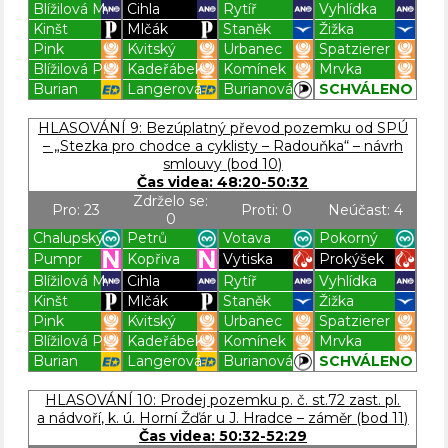
Blížilová M.
Cihla
Rytíř
Vyhlídka
Kinšt
Mlčák
Staněk
Žižka
Pink
Kvitský
Urbanec
Spatzierer
Blížilová P.
Kadeřábek
Komínek
Mrvka
Burian
Langerová
Burianová
SCHVÁLENO
Blížilová P
Blížilová P
Blížilová P
Blížilová P
HLASOVÁNÍ 9: Bezúplatný převod pozemku od SPÚ
– „Stezka pro chodce a cyklisty – Radouňka“ – návrh
smlouvy (bod 10)
Čas videa: 48:20-50:32
Zdrželo se:
Pro: 23
Proti: 0
Neúčast: 4
0
Chalupský
Petrů
Votava
Pokorný
Pumpr
Kopřiva
Vytiska
Prokýšek
Blížilová M.
Cihla
Rytíř
Vyhlídka
Kinšt
Mlčák
Staněk
Žižka
Pink
Kvitský
Urbanec
Spatzierer
Blížilová P.
Kadeřábek
Komínek
Mrvka
Burian
Langerová
Burianová
SCHVÁLENO
Blížilová P
Blížilová P
Blížilová P
Blížilová P
HLASOVÁNÍ 10: Prodej pozemku p. č. st.72 zast. pl.
a nádvoří, k. ú. Horní Žďár u J. Hradce – záměr (bod 11)
Čas videa: 50:32-52:29