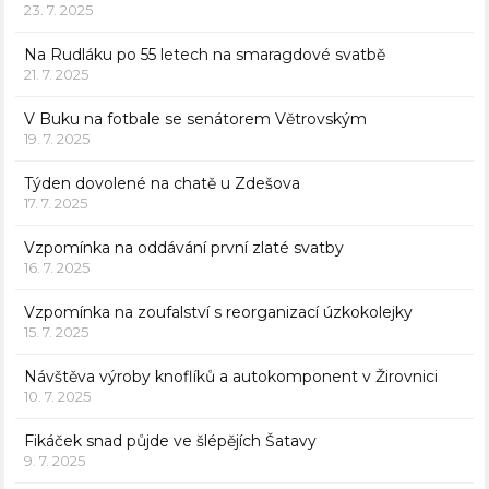
23. 7. 2025
Na Rudláku po 55 letech na smaragdové svatbě
21. 7. 2025
V Buku na fotbale se senátorem Větrovským
19. 7. 2025
Týden dovolené na chatě u Zdešova
17. 7. 2025
Vzpomínka na oddávání první zlaté svatby
16. 7. 2025
Vzpomínka na zoufalství s reorganizací úzkokolejky
15. 7. 2025
Návštěva výroby knoflíků a autokomponent v Žirovnici
10. 7. 2025
Fikáček snad půjde ve šlépějích Šatavy
9. 7. 2025