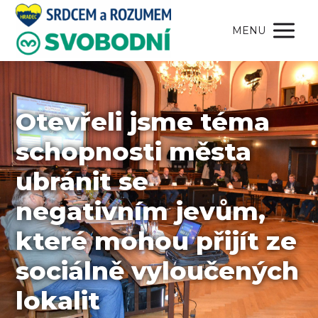
MENU
Otevřeli jsme téma
schopnosti města
ubránit se
negativním jevům,
které mohou přijít ze
sociálně vyloučených
lokalit