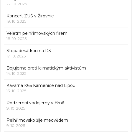
22. 10. 2025
Koncert ZUŠ v Žirovnici
19. 10. 2025
Veletrh pelhřimovských firem
18. 10. 2025
Stopadesátkou na D3
17. 10. 2025
Bojujeme proti klimatickým aktivistům
14. 10. 2025
Kavárna K66 Kamenice nad Lipou
13. 10. 2025
Podzemní vodojemy v Brně
9. 10. 2025
Pelhřimovsko žije medvědem
9. 10. 2025