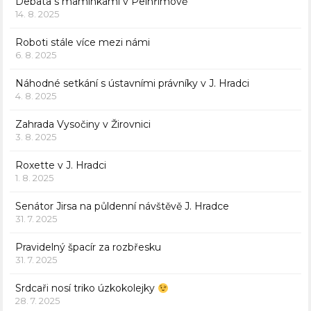
Debata s maminkami v Pelhřimově
14. 8. 2025
Roboti stále více mezi námi
6. 8. 2025
Náhodné setkání s ústavními právníky v J. Hradci
4. 8. 2025
Zahrada Vysočiny v Žirovnici
3. 8. 2025
Roxette v J. Hradci
1. 8. 2025
Senátor Jirsa na půldenní návštěvě J. Hradce
31. 7. 2025
Pravidelný špacír za rozbřesku
31. 7. 2025
Srdcaři nosí triko úzkokolejky
28. 7. 2025