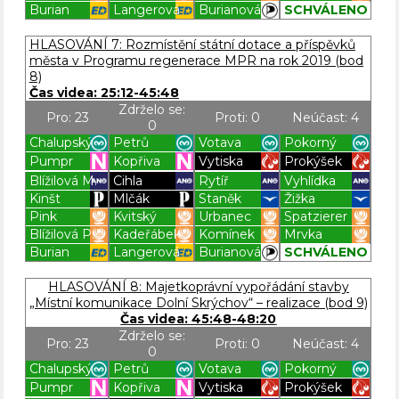
Burian
Langerová
Burianová
SCHVÁLENO
Blížilová P
Blížilová P
Blížilová P
Blížilová P
HLASOVÁNÍ 7: Rozmístění státní dotace a příspěvků
města v Programu regenerace MPR na rok 2019 (bod
8)
Čas videa: 25:12-45:48
Zdrželo se:
Pro: 23
Proti: 0
Neúčast: 4
0
Chalupský
Petrů
Votava
Pokorný
Pumpr
Kopřiva
Vytiska
Prokýšek
Blížilová M.
Cihla
Rytíř
Vyhlídka
Kinšt
Mlčák
Staněk
Žižka
Pink
Kvitský
Urbanec
Spatzierer
Blížilová P.
Kadeřábek
Komínek
Mrvka
Burian
Langerová
Burianová
SCHVÁLENO
Blížilová P
Blížilová P
Blížilová P
Blížilová P
HLASOVÁNÍ 8: Majetkoprávní vypořádání stavby
„Místní komunikace Dolní Skrýchov“ – realizace (bod 9)
Čas videa: 45:48-48:20
Zdrželo se:
Pro: 23
Proti: 0
Neúčast: 4
0
Chalupský
Petrů
Votava
Pokorný
Pumpr
Kopřiva
Vytiska
Prokýšek