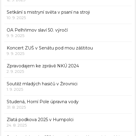
Setkání s mistryní světa v psaní na stroji
10. 9. 2025
OA Pelhřimov slaví 50. výročí
9. 9. 2025
Koncert ZUŠ v Senátu pod mou záštitou
9. 9. 2025
Zpravodajem ke zprávě NKÚ 2024
2. 9. 2025
Soutěž mladých hasičů v Žirovnici
1. 9. 2025
Studená, Horní Pole úpravna vody
31. 8. 2025
Zlatá podkova 2025 v Humpolci
24. 8. 2025