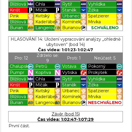
Blížilová M.
Cihla
Rytíř
Vyhlídka
Kinšt
Mlčák
Staněk
Žižka
Pink
Kvitský
Urbanec
Spatzierer
Blížilová P.
Kadeřábek
Komínek
Mrvka
Burian
Langerová
Burianová
SCHVÁLENO
Blížilová P
Blížilová P
Blížilová P
Blížilová P
HLASOVÁNÍ 14: Uložení vypracování analýzy „ohledně
ubytoven“ (bod 14)
Čas videa: 1:01:23-1:02:47
Zdrželo se:
Pro: 12
Proti: 1
Neúčast: 5
9
Chalupský
Petrů
Votava
Pokorný
Pumpr
Kopřiva
Vytiska
Prokýšek
Blížilová M.
Cihla
Rytíř
Vyhlídka
Kinšt
Mlčák
Staněk
Žižka
Pink
Kvitský
Urbanec
Spatzierer
Blížilová P.
Kadeřábek
Komínek
Mrvka
Burian
Langerová
Burianová
NESCHVÁLENO
Blížilová P
Blížilová P
Blížilová P
Blížilová P
Závěr (bod 15)
Čas videa: 1:02:47-1:07:29
První část.