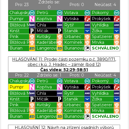
Zdrželo se:
Pro: 23
Proti: 0
Neúčast: 4
0
Chalupský
Petrů
Votava
Pokorný
Pumpr
Kopřiva
Vytiska
Prokýšek
Blížilová M.
Cihla
Rytíř
Vyhlídka
Kinšt
Mlčák
Staněk
Žižka
Pink
Kvitský
Urbanec
Spatzierer
Blížilová P.
Kadeřábek
Komínek
Mrvka
Burian
Langerová
Burianová
SCHVÁLENO
Blížilová P
Blížilová P
Blížilová P
Blížilová P
HLASOVÁNÍ 11: Prodej části pozemku p.č. 3890/171,
obec i k.ú. J. Hradec – záměr (bod 12)
Čas videa: 52:29-58:51
Pro: 22
Zdrželo se: 1
Proti: 0
Neúčast: 4
Chalupský
Petrů
Votava
Pokorný
Pumpr
Kopřiva
Vytiska
Prokýšek
Blížilová M.
Cihla
Rytíř
Vyhlídka
Kinšt
Mlčák
Staněk
Žižka
Pink
Kvitský
Urbanec
Spatzierer
Blížilová P.
Kadeřábek
Komínek
Mrvka
Burian
Langerová
Burianová
SCHVÁLENO
Blížilová P
Blížilová P
Blížilová P
Blížilová P
HLASOVÁNÍ 12: Návrh na zřízení osadních výborů