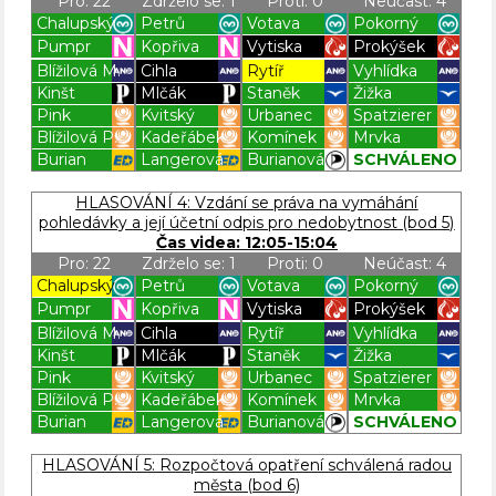
Pro: 22
Zdrželo se: 1
Proti: 0
Neúčast: 4
Chalupský
Petrů
Votava
Pokorný
Pumpr
Kopřiva
Vytiska
Prokýšek
Blížilová M.
Cihla
Rytíř
Vyhlídka
Kinšt
Mlčák
Staněk
Žižka
Pink
Kvitský
Urbanec
Spatzierer
Blížilová P.
Kadeřábek
Komínek
Mrvka
Burian
Langerová
Burianová
SCHVÁLENO
Blížilová P
Blížilová P
Blížilová P
Blížilová P
HLASOVÁNÍ 4: Vzdání se práva na vymáhání
pohledávky a její účetní odpis pro nedobytnost (bod 5)
Čas videa: 12:05-15:04
Pro: 22
Zdrželo se: 1
Proti: 0
Neúčast: 4
Chalupský
Petrů
Votava
Pokorný
Pumpr
Kopřiva
Vytiska
Prokýšek
Blížilová M.
Cihla
Rytíř
Vyhlídka
Kinšt
Mlčák
Staněk
Žižka
Pink
Kvitský
Urbanec
Spatzierer
Blížilová P.
Kadeřábek
Komínek
Mrvka
Burian
Langerová
Burianová
SCHVÁLENO
Blížilová P
Blížilová P
Blížilová P
Blížilová P
HLASOVÁNÍ 5: Rozpočtová opatření schválená radou
města (bod 6)