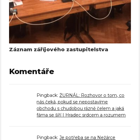
Záznam záříjového zastupitelstva
Komentáře
Pingback:
ŽURNÁL: Rozhovor o tom, co
nás čeká, pokud se nepostavíme
obchodu s chudobou rázně čelem a jaká
fáma se šíří | Hradec srdcem a rozumem
Pingback:
Je potřeba se na Nežárce