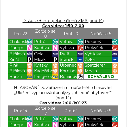
Diskuse + interpelace členů ZMě (bod 14)
Čas videa: 1:50-2:00
Zdrželo se:
Pro: 22
Proti: 0
Neúčast: 5
0
Chalupský
Petrů
Votava
Pokorný
Pumpr
Kopřiva
Vytiska
Prokýšek
Blížilová M.
Cihla
Rytíř
Vyhlídka
Kinšt
Mlčák
Staněk
Žižka
Pink
Kvitský
Urbanec
Spatzierer
Blížilová P.
Kadeřábek
Komínek
Mrvka
Burian
Langerová
Burianová
SCHVÁLENO
Blížilová P
Blížilová P
Blížilová P
Blížilová P
HLASOVÁNÍ 13: Zařazení mimořádného hlasování
„Uložení vypracování analýzy „ohledně ubytoven““
(bod 14)
Čas videa: 2:00-1:01:23
Zdrželo se:
Pro: 14
Proti: 1
Neúčast: 5
7
Chalupský
Petrů
Votava
Pokorný
Pumpr
Kopřiva
Vytiska
Prokýšek