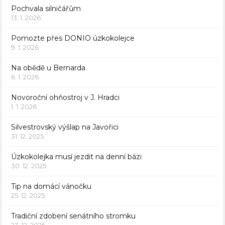
Pochvala silničářům
13. 1. 2026
Pomozte přes DONIO úzkokolejce
9. 1. 2026
Na obědě u Bernarda
6. 1. 2026
Novoroční ohňostroj v J. Hradci
1. 1. 2026
Silvestrovský výšlap na Javořici
31. 12. 2025
Úzkokolejka musí jezdit na denní bázi
30. 12. 2025
Tip na domácí vánočku
25. 12. 2025
Tradiční zdobení senátního stromku