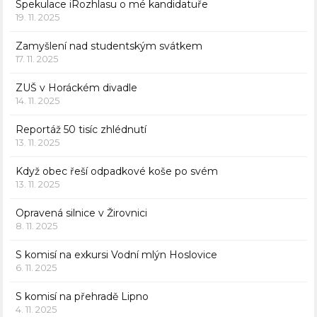
Spekulace iRozhlasu o mé kandidatuře
19. 11. 2025
Zamyšlení nad studentským svátkem
17. 11. 2025
ZUŠ v Horáckém divadle
14. 11. 2025
Reportáž 50 tisíc zhlédnutí
13. 11. 2025
Když obec řeší odpadkové koše po svém
13. 11. 2025
Opravená silnice v Žirovnici
8. 11. 2025
S komisí na exkursi Vodní mlýn Hoslovice
6. 11. 2025
S komisí na přehradě Lipno
4. 11. 2025