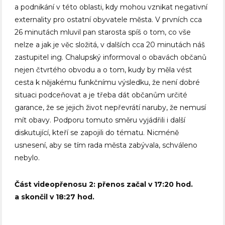
a podnikání v této oblasti, kdy mohou vznikat negativní
externality pro ostatní obyvatele města. V prvních cca
26 minutách mluvil pan starosta spíš o tom, co vše
nelze a jak je věc složitá, v dalších cca 20 minutách náš
zastupitel ing. Chalupský informoval o obavách občanů
nejen čtvrtého obvodu a o tom, kudy by měla vést
cesta k nějakému funkčnímu výsledku, že není dobré
situaci podceňovat a je třeba dát občanům určité
garance, že se jejich život nepřevrátí naruby, že nemusí
mít obavy. Podporu tomuto směru vyjádřili i další
diskutující, kteří se zapojili do tématu. Nicméně
usnesení, aby se tím rada města zabývala, schváleno
nebylo.
Část videopřenosu 2: přenos začal v 17:20 hod.
a skončil v 18:27 hod.