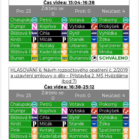
Čas videa: 15:04-16:38
Zdrželo se:
Pro: 23
Proti: 0
Neúčast: 4
0
Chalupský
Petrů
Votava
Pokorný
Pumpr
Kopřiva
Vytiska
Prokýšek
Blížilová M.
Cihla
Rytíř
Vyhlídka
Kinšt
Mlčák
Staněk
Žižka
Pink
Kvitský
Urbanec
Spatzierer
Blížilová P.
Kadeřábek
Komínek
Mrvka
Burian
Langerová
Burianová
SCHVÁLENO
Blížilová P
Blížilová P
Blížilová P
Blížilová P
HLASOVÁNÍ 6: Návrh rozpočtového opatření č. 2/2019
a uzavření smlouvy o dílo – Přístavba 2. MŠ Hvězdárna
(bod 7)
Čas videa: 16:38-25:12
Zdrželo se:
Pro: 23
Proti: 0
Neúčast: 4
0
Chalupský
Petrů
Votava
Pokorný
Pumpr
Kopřiva
Vytiska
Prokýšek
Blížilová M.
Cihla
Rytíř
Vyhlídka
Kinšt
Mlčák
Staněk
Žižka
Pink
Kvitský
Urbanec
Spatzierer
Blížilová P.
Kadeřábek
Komínek
Mrvka