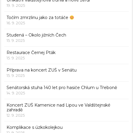
Unikátní Valdštejnova truhla a nové žerdi
19. 9. 2025
Točím zmrzlinu jako za totáče
16. 9. 2025
Studená – Okolo jižních Čech
15. 9. 2025
Restaurace Černej Pták
15. 9. 2025
Příprava na koncert ZUŠ v Senátu
15. 9. 2025
Senátorská stuha 140 let pro hasiče Chlum u Třeboně
14. 9. 2025
Koncert ZUŠ Kamenice nad Lipou ve Valdštejnské
zahradě
12. 9. 2025
Komplikace s úzkokolejkou
12. 9. 2025