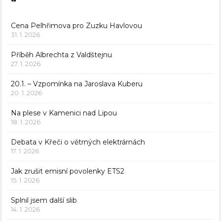
Cena Pelhřimova pro Zuzku Havlovou
31. 1. 2026
Příběh Albrechta z Valdštejnu
27. 1. 2026
20.1. – Vzpomínka na Jaroslava Kuberu
20. 1. 2026
Na plese v Kamenici nad Lipou
18. 1. 2026
Debata v Křeči o větrných elektrárnách
17. 1. 2026
Jak zrušit emisní povolenky ETS2
15. 1. 2026
Splnil jsem další slib
14. 1. 2026