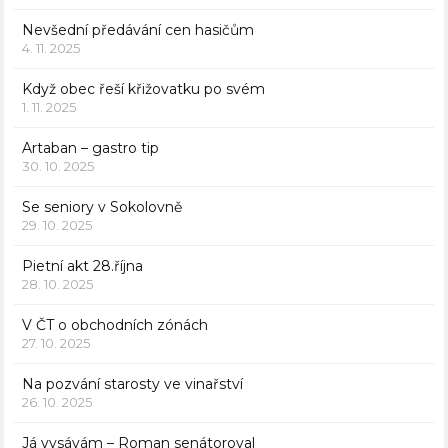
Nevšední předávání cen hasičům
4. 11. 2025
Když obec řeší křižovatku po svém
1. 11. 2025
Artaban – gastro tip
30. 10. 2025
Se seniory v Sokolovně
29. 10. 2025
Pietní akt 28.října
28. 10. 2025
V ČT o obchodních zónách
27. 10. 2025
Na pozvání starosty ve vinařství
26. 10. 2025
Já vysávám – Roman senátoroval