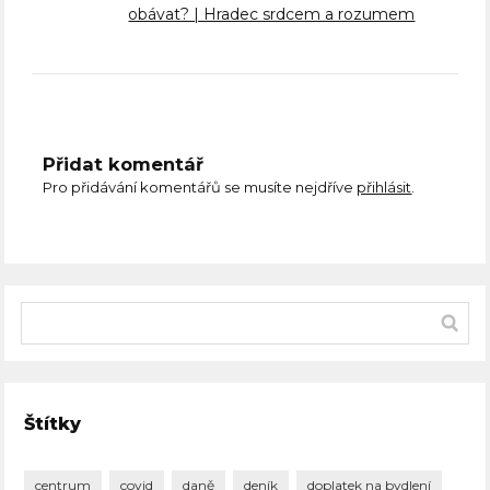
obávat? | Hradec srdcem a rozumem
Přidat komentář
Pro přidávání komentářů se musíte nejdříve
přihlásit
.
Štítky
centrum
covid
daně
deník
doplatek na bydlení