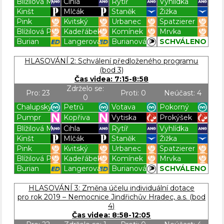
Blížilová M.
Cihla
Rytíř
Vyhlídka
Kinšt
Mlčák
Staněk
Žižka
Pink
Kvitský
Urbanec
Spatzierer
Blížilová P.
Kadeřábek
Komínek
Mrvka
Burian
Langerová
Burianová
SCHVÁLENO
Blížilová P
Blížilová P
Blížilová P
Blížilová P
HLASOVÁNÍ 2: Schválení předloženého programu
(bod 3)
Čas videa: 7:15-8:58
Zdrželo se:
Pro: 23
Proti: 0
Neúčast: 4
0
Chalupský
Petrů
Votava
Pokorný
Pumpr
Kopřiva
Vytiska
Prokýšek
Blížilová M.
Cihla
Rytíř
Vyhlídka
Kinšt
Mlčák
Staněk
Žižka
Pink
Kvitský
Urbanec
Spatzierer
Blížilová P.
Kadeřábek
Komínek
Mrvka
Burian
Langerová
Burianová
SCHVÁLENO
Blížilová P
Blížilová P
Blížilová P
Blížilová P
HLASOVÁNÍ 3: Změna účelu individuální dotace
pro rok 2019 – Nemocnice Jindřichův Hradec, a.s. (bod
4)
Čas videa: 8:58-12:05