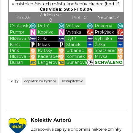
v místních částech města Jindřichův Hradec (bod 13)
Čas videa: 58:51-1:03:04
Zdrželo se:
Pro: 23
Proti: 0
Neúčast: 4
0
Chalupský
Petrů
Votava
Pokorný
Pumpr
Kopřiva
Vytiska
Prokýšek
Blížilová M.
Cihla
Rytíř
Vyhlídka
Kinšt
Mlčák
Staněk
Žižka
Pink
Kvitský
Urbanec
Spatzierer
Blížilová P.
Kadeřábek
Komínek
Mrvka
Burian
Langerová
Burianová
SCHVÁLENO
Tagy:
doplatek na bydlení
zastupitelstvo
Kolektiv Autorů
Zpracovává zápisy a připomíná některé zmínky