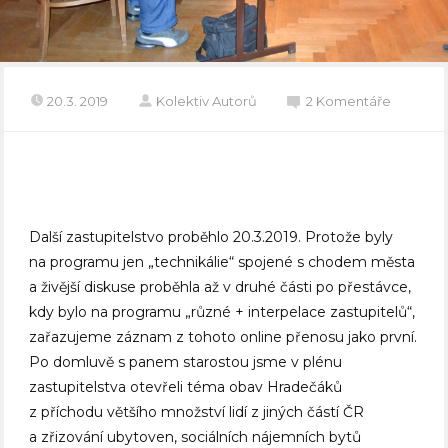
20.3. 2019
Kolektiv Autorů
2 Komentáře
Další zastupitelstvo proběhlo 20.3.2019. Protože byly
na programu jen „technikálie“ spojené s chodem města
a živější diskuse proběhla až v druhé části po přestávce,
kdy bylo na programu „různé + interpelace zastupitelů“,
zařazujeme záznam z tohoto online přenosu jako první.
Po domluvě s panem starostou jsme v plénu
zastupitelstva otevřeli téma obav Hradečáků
z příchodu většího množství lidí z jiných částí ČR
a zřizování ubytoven, sociálních nájemních bytů