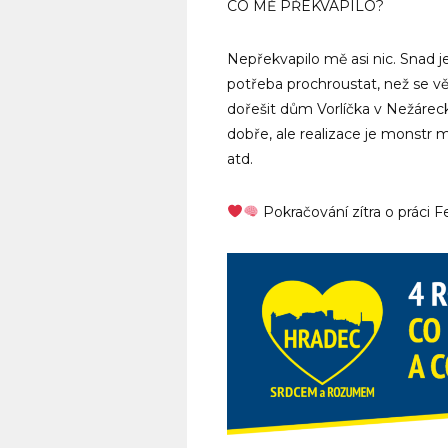
CO MĚ PŘEKVAPILO?
Nepřekvapilo mě asi nic. Snad je
potřeba prochroustat, než se věc
dořešit dům Vorlíčka v Nežárecké
dobře, ale realizace je monstr 
atd.
Pokračování zítra o práci F