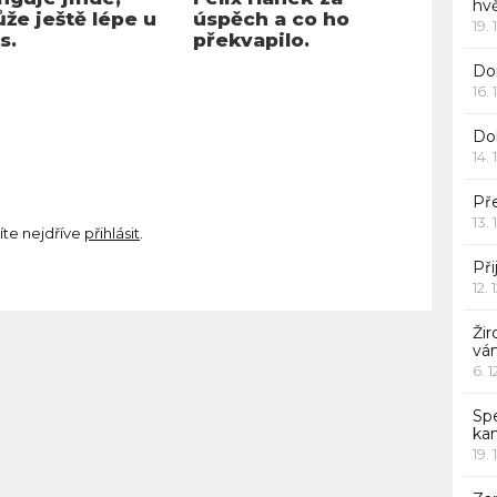
hv
že ještě lépe u
úspěch a co ho
19. 
s.
překvapilo.
Dor
16. 
Do
14. 
Pře
13. 
íte nejdříve
přihlásit
.
Při
12. 
Žir
vá
6. 
Sp
ka
19. 