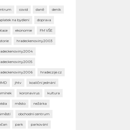
entrum
covid
daně
deník
oplatek na bydlení
doprava
otace
ekonomie
FM VŠE
storie
hradeckenoviny2003
radeckenoviny2004
radeckenoviny2005
radeckenoviny2006
hradeczije.cz
HMD
jhtv
koaliční jednání
omínek
koronavirus
kultura
édia
město
nežárka
áměstí
obchodní centrum
bčan
park
parkování