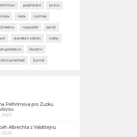
elhřimov
podnikání
právo
říroda
rada
rozhlas
ozhledna
rozpočet
senát
port
stavební zákon
volby
stupitelstvo
školství
votní prostředí
žurnál
na Pelhřimova pro Zuzku
vlovou
1. 2026
běh Albrechta z Valdštejnu
 1. 2026