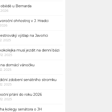
 obědě u Bernarda
1. 2026
oroční ohňostroj v J. Hradci
. 2026
vestrovský výšlap na Javořici
12. 2025
okolejka musí jezdit na denní bázi
 12. 2025
p na domácí vánočku
 12. 2025
adiční zdobení senátního stromku
 12. 2025
noční přání do roku 2026
 12. 2025
iha kolegy senátora o JH