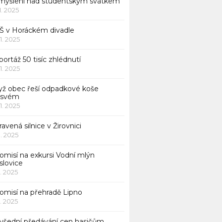
myšlení nad studentským svátkem
11. 2025
Š v Horáckém divadle
11. 2025
ortáž 50 tisíc zhlédnutí
11. 2025
yž obec řeší odpadkové koše
 svém
11. 2025
avená silnice v Žirovnici
1. 2025
omisí na exkursi Vodní mlýn
slovice
1. 2025
komisí na přehradě Lipno
1. 2025
všední předávání cen hasičům