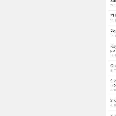
Za
17. 
ZU
14. 
Rep
13. 
Kd
po
13. 
Opr
8. 1
S k
Ho
6. 1
S 
4. 1
Ne