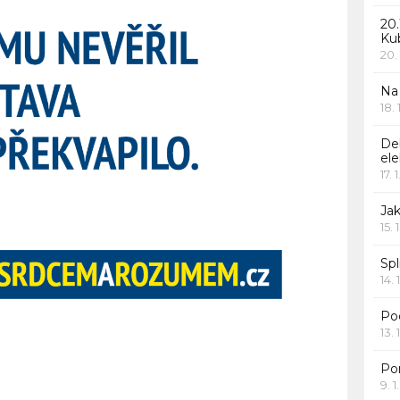
20.
Ku
20.
Na
18.
De
ele
17. 
Jak
15. 
Spl
14. 
Po
13. 
Po
9. 