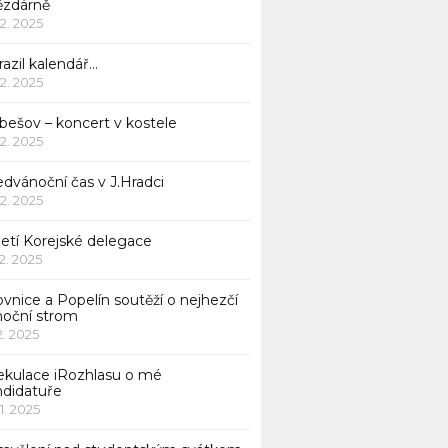
ězdárně
12. 2025
azil kalendář…
12. 2025
bešov – koncert v kostele
12. 2025
dvánoční čas v J.Hradci
12. 2025
jetí Korejské delegace
12. 2025
ovnice a Popelín soutěží o nejhezčí
noční strom
12. 2025
ekulace iRozhlasu o mé
ndidatuře
11. 2025