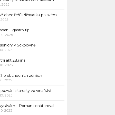
1. 2025
yž obec řeší křižovatku po svém
1. 2025
aban – gastro tip
 10. 2025
 seniory v Sokolovně
 10. 2025
tní akt 28.října
 10. 2025
ČT o obchodních zónách
 10. 2025
pozvání starosty ve vinařství
 10. 2025
 vysávám – Roman senátoroval
 10. 2025