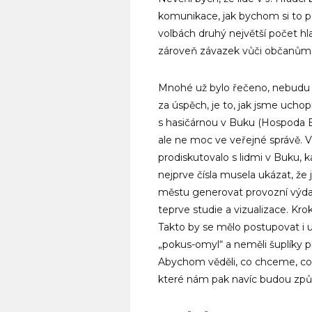
komunikace, jak bychom si to p
volbách druhý největší počet hla
zároveň závazek vůči občanům. 
Mnohé už bylo řečeno, nebudu s
za úspěch, je to, jak jsme ucho
s hasičárnou v Buku (Hospoda Bu
ale ne moc ve veřejné správě. Vš
prodiskutovalo s lidmi v Buku, 
nejprve čísla musela ukázat, že
městu generovat provozní výdaj
teprve studie a vizualizace. Kr
Takto by se mělo postupovat i u
„pokus-omyl“ a neměli šuplíky pl
Abychom věděli, co chceme, co t
které nám pak navíc budou způ