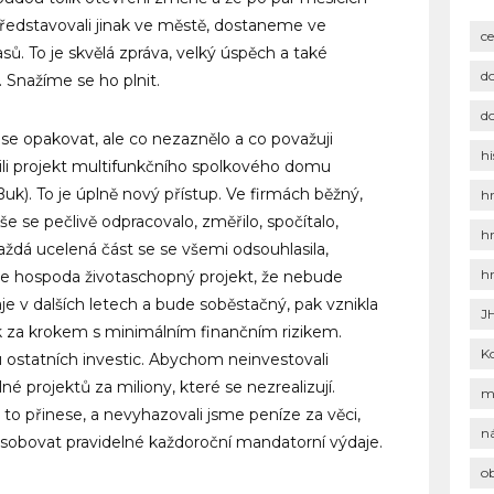
ředstavovali jinak ve městě, dostaneme ve
c
sů. To je skvělá zpráva, velký úspěch a také
d
Snažíme se ho plnit.
d
e opakovat, ale co nezaznělo a co považuji
hi
pili projekt multifunkčního spolkového domu
k). To je úplně nový přístup. Ve firmách běžný,
h
e se pečlivě odpracovalo, změřilo, spočítalo,
h
každá ucelená část se se všemi odsouhlasila,
h
 je hospoda životaschopný projekt, že nebude
e v dalších letech a bude soběstačný, pak vznikla
J
ok za krokem s minimálním finančním rizikem.
K
 ostatních investic. Abychom neinvestovali
né projektů za miliony, které se nezrealizují.
m
o přinese, a nevyhazovali jsme peníze za věci,
n
sobovat pravidelné každoroční mandatorní výdaje.
o