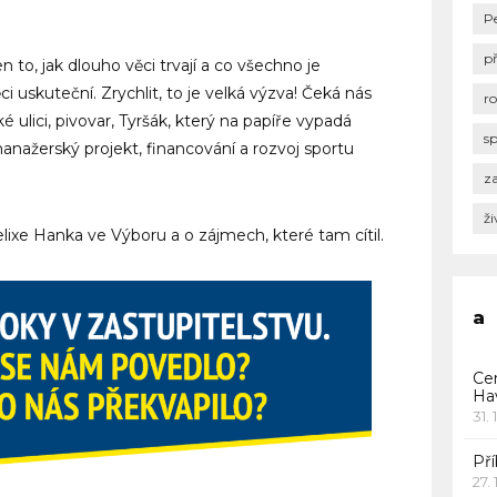
P
p
n to, jak dlouho věci trvají a co všechno je
i uskuteční. Zrychlit, to je velká výzva! Čeká nás
r
 ulici, pivovar, Tyršák, který na papíře vypadá
s
manažerský projekt, financování a rozvoj sportu
za
ži
elixe Hanka ve Výboru a o zájmech, které tam cítil.
a
Ce
Ha
31. 
Pří
27.