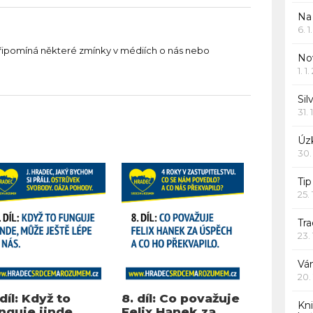
Na
6. 
řipomíná některé zmínky v médiích o nás nebo
Nov
1. 1
Sil
31. 
Úzk
30.
Ti
25.
Tr
23.
Vá
20.
 díl: Když to
8. díl: Co považuje
Kn
nguje jinde,
Felix Hanek za