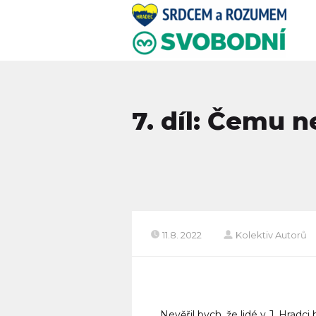
7. díl: Čemu n
11.8. 2022
Kolektiv Autorů
Nevěřil bych, že lidé v J. Hradc