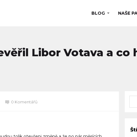
BLOG
NAŠE P
evěřil Libor Votava a co 
0 Komentářů
Št
i budou tolik otevřeni změně a že po pár měsících