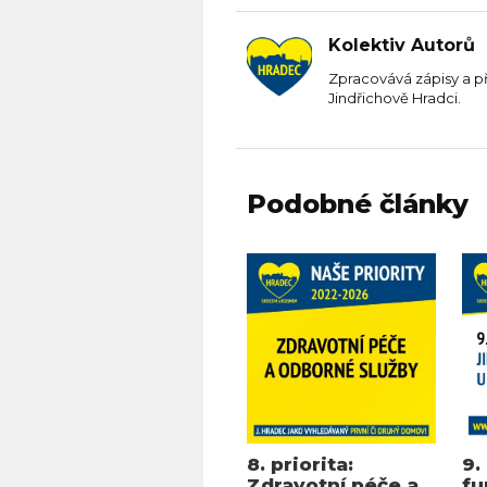
Kolektiv Autorů
Zpracovává zápisy a p
Jindřichově Hradci.
Podobné články
8. priorita:
9.
Zdravotní péče a
fu