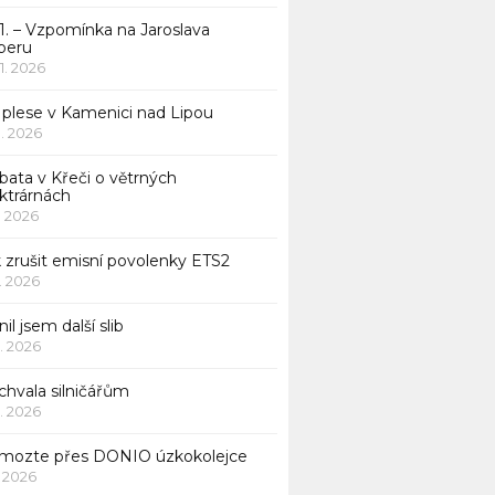
1. – Vzpomínka na Jaroslava
beru
 1. 2026
 plese v Kamenici nad Lipou
 1. 2026
bata v Křeči o větrných
ktrárnách
1. 2026
 zrušit emisní povolenky ETS2
1. 2026
nil jsem další slib
1. 2026
chvala silničářům
1. 2026
mozte přes DONIO úzkokolejce
1. 2026