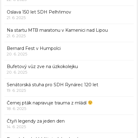
Oslava 150 let SDH Pelhřimov
21. 6. 2025
Na startu MTB maratonu v Kamenici nad Lipou
21. 6. 2025
Bernard Fest v Humpolci
20. 6. 2025
Bufetový vůz zve na úzkokolejku
20. 6. 2025
Senátorská stuha pro SDH Rynárec 120 let
19. 6. 2025
Černej pták napravuje trauma z mládí
18. 6. 2025
Čtyři legendy za jeden den
14. 6. 2025