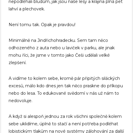
nepodléhali bludům, jak jsou naše lesy a krajina plná pet
lahví a plechovek.
Není tomu tak. Opak je pravdou!
Minimálně na Jindřichohradecku. Sem tam něco
odhozeného z auta nebo u laviček v parku, ale jinak
mohu říci, že jsme v tomto jako Češi udělali velké
zlepšení.
A vidíme to kolem sebe, kromě pár připitých siláckých
excesů, málo kdo dnes jen tak něco praskne do příkopu
nebo do lesa. To edukované svědomí v nás už nám to
nedovoluje.
A když si alespoň jednou za rok všichni společně kolem
sebe uklidíme, úplně to stačí a není potřeba podléhat
lobistickým tlakům na nové systémy zálohování za další