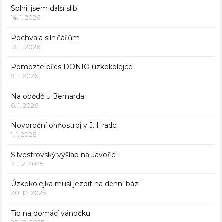
Splnil jsem další slib
14. 1. 2026
Pochvala silničářům
13. 1. 2026
Pomozte přes DONIO úzkokolejce
9. 1. 2026
Na obědě u Bernarda
6. 1. 2026
Novoroční ohňostroj v J. Hradci
1. 1. 2026
Silvestrovský výšlap na Javořici
31. 12. 2025
Úzkokolejka musí jezdit na denní bázi
30. 12. 2025
Tip na domácí vánočku