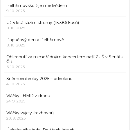
Pelhřimovsko žije medvědem
9. 10. 2025
Už 5 letá sázím stromy (15.386 kusů)
8. 10. 2025
Papučový den v Pelhřimově
8. 10. 2025
Ohlednutí za mimořádným koncertem naší ZUŠ v Senátu
ČR.
6. 10. 2025
Sněmovní volby 2025 – odvoleno
4. 10. 2025
Vláčky JHMD z dronu
24. 9. 2025
Vláčky vyjely (rozhovor)
20. 9. 2025