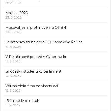
25. 5. 2025
Majáles 2025
23. 5. 2025
Hlasoval jsem proti novému OPBH
23. 5. 2025
Senátorská stuha pro SDH Kardašova Řečice
19. 5. 2025
V Pelhřimově poprvé v Cybertrucku
15. 5. 2025
Jihočeský studentský parlament
14. 5. 2025
Větrná elektrárna na vlastní oči
12. 5. 2025
Přání ke Dni matek
11. 5. 2025