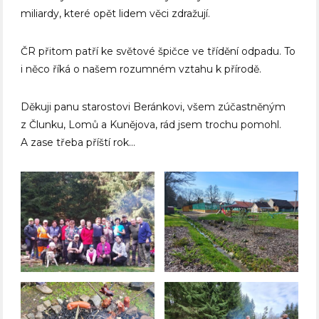
miliardy, které opět lidem věci zdražují.
ČR přitom patří ke světové špičce ve třídění odpadu. To
i něco říká o našem rozumném vztahu k přírodě.
Děkuji panu starostovi Beránkovi, všem zúčastněným
z Člunku, Lomů a Kunějova, rád jsem trochu pomohl.
A zase třeba příští rok…