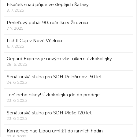
Fikáček snad půjde ve šlépějích Šatavy
9. 7. 2025
Perleťový pohár 90. ročníku v Žirovnici
7. 7. 2025
Fichtl Cup v Nové Včelnici
6. 7. 2025
Gepard Express je novým vlastníkem úzkokolejky
28. 6. 2025
Senátorská stuha pro SDH Pelhřimov 150 let
24. 6. 2025
Teď, nebo nikdy! Úzkokolejka jde do prodeje.
23. 6. 2025
Senátorská stuha pro SDH Pleše 120 let
23. 6. 2025
Kamenice nad Lipou umí žít do ranních hodin
22. 6. 2025