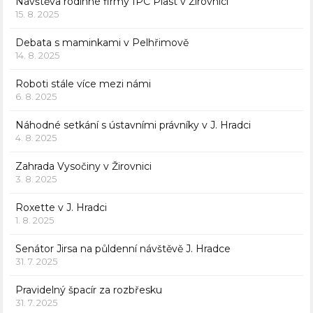
Návštěva rodinné firmy IPC Plast v Žirovnici
15. 8. 2025
Debata s maminkami v Pelhřimově
14. 8. 2025
Roboti stále více mezi námi
6. 8. 2025
Náhodné setkání s ústavními právníky v J. Hradci
4. 8. 2025
Zahrada Vysočiny v Žirovnici
3. 8. 2025
Roxette v J. Hradci
1. 8. 2025
Senátor Jirsa na půldenní návštěvě J. Hradce
31. 7. 2025
Pravidelný špacír za rozbřesku
31. 7. 2025