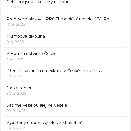
Celní hry jsou jako sirky u stohu
11. 4. 2025
Proč jsem hlasoval PROTI mediální novele ČT/ČRo
10. 4. 2025
Trumpova divočina
8. 4. 2025
V Hamru uklízíme Česko
5. 4. 2025
Před hlasováním na exkurzi v Českém rozhlasu
1. 4. 2025
Jaro v regionu
30. 3. 2025
Sázíme veselou alej ve Veselé
29. 3. 2025
Vydařený studenský ples v Mrákotíně
23. 3. 2025