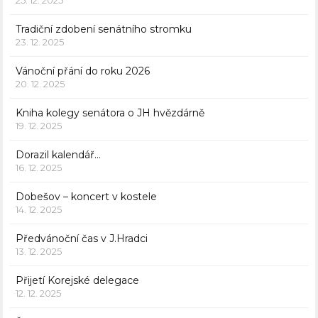
25. 12. 2025
Tradiční zdobení senátního stromku
23. 12. 2025
Vánoční přání do roku 2026
20. 12. 2025
Kniha kolegy senátora o JH hvězdárně
19. 12. 2025
Dorazil kalendář…
16. 12. 2025
Dobešov – koncert v kostele
14. 12. 2025
Předvánoční čas v J.Hradci
13. 12. 2025
Přijetí Korejské delegace
12. 12. 2025