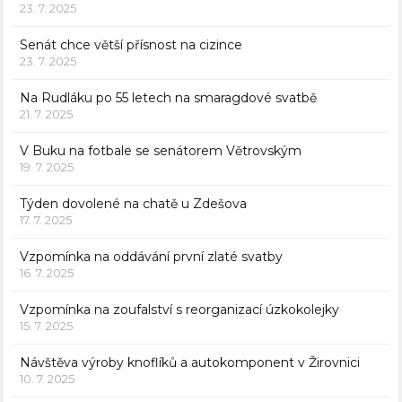
23. 7. 2025
Senát chce větší přísnost na cizince
23. 7. 2025
Na Rudláku po 55 letech na smaragdové svatbě
21. 7. 2025
V Buku na fotbale se senátorem Větrovským
19. 7. 2025
Týden dovolené na chatě u Zdešova
17. 7. 2025
Vzpomínka na oddávání první zlaté svatby
16. 7. 2025
Vzpomínka na zoufalství s reorganizací úzkokolejky
15. 7. 2025
Návštěva výroby knoflíků a autokomponent v Žirovnici
10. 7. 2025