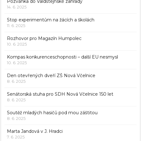
Pozvánka do Valdštejnské zahrady
14. 6. 2025
Stop experimentům na žácích a školách
11. 6. 2025
Rozhovor pro Magazín Humpolec
10. 6. 2025
Kompas konkurenceschopnosti – další EU nesmysl
10. 6. 2025
Den otevřených dveří ZŠ Nová Včelnice
8. 6. 2025
Senátorská stuha pro SDH Nová Včelnice 150 let
8. 6. 2025
Soutěž mladých hasičů pod mou záštitou
8. 6. 2025
Marta Jandová v J. Hradci
7. 6. 2025