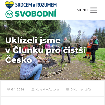
MENU
Uklízeli jsme
v Člunku pro čistší
Česko
6.4. 2024
Kolektiv Autorů
0 Komentářů