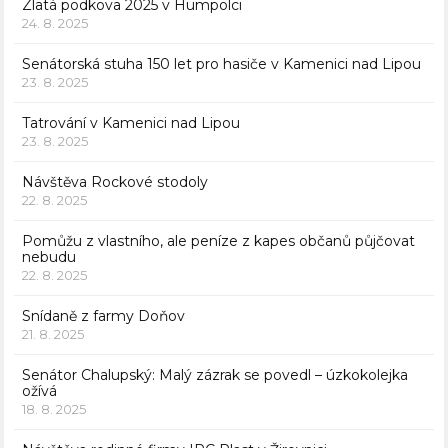
Zlatá podkova 2025 v Humpolci
24. 8. 2025
Senátorská stuha 150 let pro hasiče v Kamenici nad Lipou
23. 8. 2025
Tatrování v Kamenici nad Lipou
23. 8. 2025
Návštěva Rockové stodoly
22. 8. 2025
Pomůžu z vlastního, ale peníze z kapes občanů půjčovat
nebudu
22. 8. 2025
Snídaně z farmy Doňov
21. 8. 2025
Senátor Chalupský: Malý zázrak se povedl – úzkokolejka
ožívá
18. 8. 2025