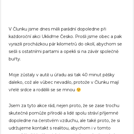
V Člunku jsme dnes měli parádní dopoledne při
každoroční akci Ukliďme Česko. Prošli jsme obec a pak
vyrazili procházkou pár kilometrů do okolí, abychom se
sešli s ostatními partami a opekli si na závěr společně
buřty.
Moje zůstaly v autě u úřadu asi tak 40 minut pěšky
daleko, což ale vůbec nevadilo, protože v Člunku mají
vřelé srdce a rodělili se se mnou
Jsem za tyto akce rád, nejen proto, že se zase trochu
skutečně pomůže přírodě a lidé spolu stráví příjemné
dopoledne na čerstvém vzduchu, ale také proto, že si
udržujeme kontakt s realitou, abychom i v tomto