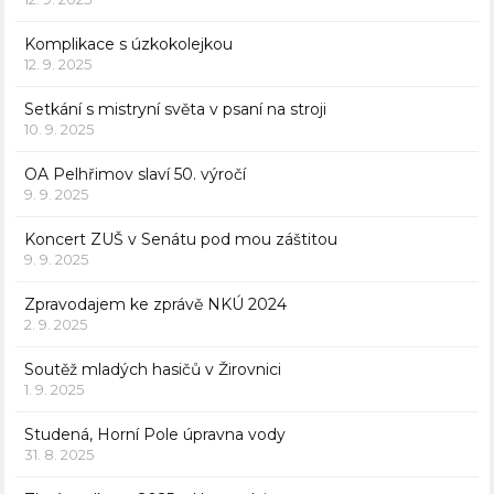
Komplikace s úzkokolejkou
12. 9. 2025
Setkání s mistryní světa v psaní na stroji
10. 9. 2025
OA Pelhřimov slaví 50. výročí
9. 9. 2025
Koncert ZUŠ v Senátu pod mou záštitou
9. 9. 2025
Zpravodajem ke zprávě NKÚ 2024
2. 9. 2025
Soutěž mladých hasičů v Žirovnici
1. 9. 2025
Studená, Horní Pole úpravna vody
31. 8. 2025