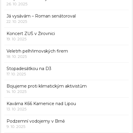
26. 10. 2025
Já vysávám – Roman senátoroval
22. 10. 2025
Koncert ZUŠ v Žirovnici
19. 10. 2025
Veletrh pelhřimovských firem
18. 10. 2025
Stopadesátkou na D3
17. 10. 2025
Bojujeme proti klimatickým aktivistům
14. 10. 2025
Kavárna K66 Kamenice nad Lipou
13. 10. 2025
Podzemní vodojemy v Brně
9. 10. 2025