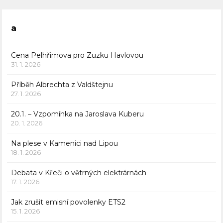
a
Cena Pelhřimova pro Zuzku Havlovou
31. 1. 2026
Příběh Albrechta z Valdštejnu
27. 1. 2026
20.1. – Vzpomínka na Jaroslava Kuberu
20. 1. 2026
Na plese v Kamenici nad Lipou
18. 1. 2026
Debata v Křeči o větrných elektrárnách
17. 1. 2026
Jak zrušit emisní povolenky ETS2
15. 1. 2026