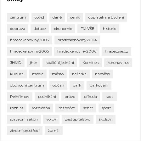
centrum
covid
daně
deník
doplatek na bydlení
doprava
dotace
ekonomie
FM VŠE
historie
hradeckenoviny2003
hradeckenoviny2004
hradeckenoviny2005
hradeckenoviny2006
hradeczije.cz
JHMD
jhtv
koaliční jednání
Komínek
koronavirus
kultura
média
město
nežárka
náměstí
obchodní centrum
občan
park
parkování
Pelhřimov
podnikání
právo
příroda
rada
rozhlas
rozhledna
rozpočet
senát
sport
stavební zákon
volby
zastupitelstvo
školství
životní prostředí
žurnál