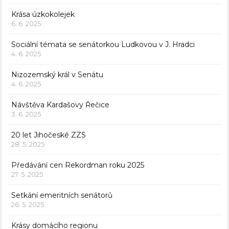
Krása úzkokolejek
6. 6. 2025
Sociální témata se senátorkou Ludkovou v J. Hradci
4. 6. 2025
Nizozemský král v Senátu
4. 6. 2025
Návštěva Kardašovy Řečice
3. 6. 2025
20 let Jihočeské ZZS
28. 5. 2025
Předávání cen Rekordman roku 2025
27. 5. 2025
Setkání emeritních senátorů
26. 5. 2025
Krásy domácího regionu