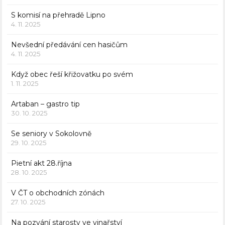
S komisí na přehradě Lipno
4. 11. 2025
Nevšední předávání cen hasičům
4. 11. 2025
Když obec řeší křižovatku po svém
1. 11. 2025
Artaban – gastro tip
30. 10. 2025
Se seniory v Sokolovně
29. 10. 2025
Pietní akt 28.října
28. 10. 2025
V ČT o obchodních zónách
27. 10. 2025
Na pozvání starosty ve vinařství