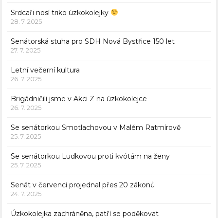
Srdcaři nosí triko úzkokolejky
28. 7. 2025
Senátorská stuha pro SDH Nová Bystřice 150 let
27. 7. 2025
Letní večerní kultura
26. 7. 2025
Brigádničili jsme v Akci Z na úzkokolejce
26. 7. 2025
Se senátorkou Smotlachovou v Malém Ratmírově
25. 7. 2025
Se senátorkou Ludkovou proti kvótám na ženy
25. 7. 2025
Senát v červenci projednal přes 20 zákonů
24. 7. 2025
Úzkokolejka zachráněna, patří se poděkovat