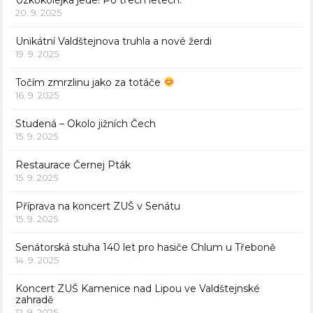
Úzkokolejka jede! Po třech letech.
20. 9. 2025
Unikátní Valdštejnova truhla a nové žerdi
19. 9. 2025
Točím zmrzlinu jako za totáče
16. 9. 2025
Studená – Okolo jižních Čech
15. 9. 2025
Restaurace Černej Pták
15. 9. 2025
Příprava na koncert ZUŠ v Senátu
15. 9. 2025
Senátorská stuha 140 let pro hasiče Chlum u Třeboně
14. 9. 2025
Koncert ZUŠ Kamenice nad Lipou ve Valdštejnské
zahradě
12. 9. 2025