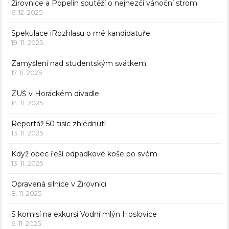
Žirovnice a Popelín soutěží o nejhezčí vánoční strom
6. 12. 2025
Spekulace iRozhlasu o mé kandidatuře
19. 11. 2025
Zamyšlení nad studentským svátkem
17. 11. 2025
ZUŠ v Horáckém divadle
14. 11. 2025
Reportáž 50 tisíc zhlédnutí
13. 11. 2025
Když obec řeší odpadkové koše po svém
13. 11. 2025
Opravená silnice v Žirovnici
8. 11. 2025
S komisí na exkursi Vodní mlýn Hoslovice
6. 11. 2025