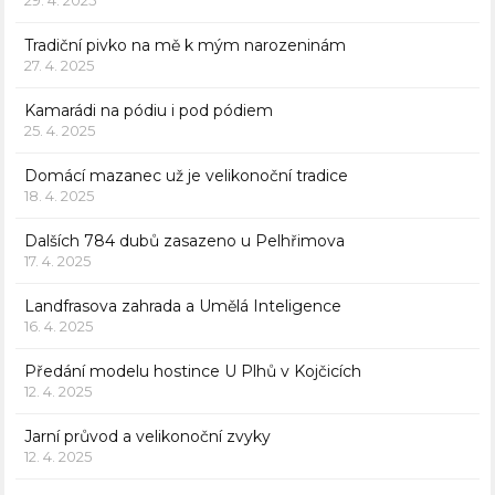
29. 4. 2025
Tradiční pivko na mě k mým narozeninám
27. 4. 2025
Kamarádi na pódiu i pod pódiem
25. 4. 2025
Domácí mazanec už je velikonoční tradice
18. 4. 2025
Dalších 784 dubů zasazeno u Pelhřimova
17. 4. 2025
Landfrasova zahrada a Umělá Inteligence
16. 4. 2025
Předání modelu hostince U Plhů v Kojčicích
12. 4. 2025
Jarní průvod a velikonoční zvyky
12. 4. 2025