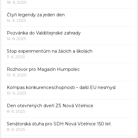
18. 6. 2025
Čtyři legendy za jeden den
14. 6. 2025
Pozvánka do Valdštejnské zahrady
14. 6. 2025
Stop experimentům na žácích a školách
11. 6. 2025
Rozhovor pro Magazín Humpolec
10. 6. 2025
Kompas konkurenceschopnosti – další EU nesmysl
10. 6. 2025
Den otevřených dveří ZŠ Nová Včelnice
8. 6. 2025
Senátorská stuha pro SDH Nová Včelnice 150 let
8. 6. 2025