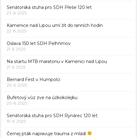
Senátorská stuha pro SDH Pleše 120 let
23. 6. 2025
Kamenice nad Lipou umí žít do ranních hodin
22. 6. 2025
Oslava 150 let SDH Pelhřimov
21. 6. 2025
Na startu MTB maratonu v Kamenici nad Lipou
21. 6. 2025
Bernard Fest v Humpolci
20. 6. 2025
Bufetový vůz zve na úzkokolejku
20. 6. 2025
Senátorská stuha pro SDH Rynárec 120 let
19. 6. 2025
Černej pták napravuje trauma z mládí