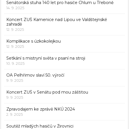
Senátorská stuha 140 let pro hasiče Chlum u Třeboně
14. 9. 2025
Koncert ZUŠ Kamenice nad Lipou ve Valdštejnské
zahradě
12. 9. 2025
Komplikace s úzkokolejkou
12. 9. 2025
Setkání s mistryní světa v psaní na stroji
10. 9. 2025
OA Pelhřimov slaví 50. výročí
9. 9. 2025
Koncert ZUŠ v Senátu pod mou záštitou
9. 9. 2025
Zpravodajem ke zprávě NKÚ 2024
2. 9. 2025
Soutěž mladých hasičů v Žirovnici