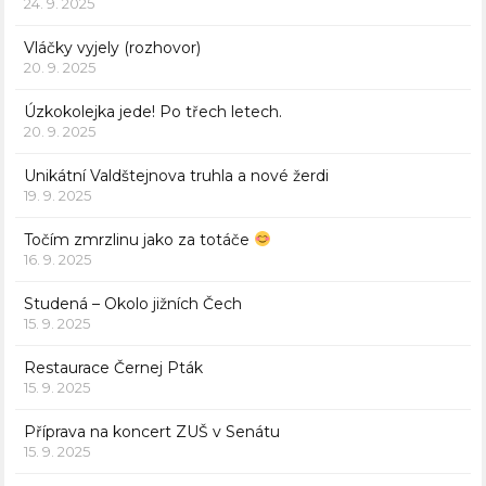
24. 9. 2025
Vláčky vyjely (rozhovor)
20. 9. 2025
Úzkokolejka jede! Po třech letech.
20. 9. 2025
Unikátní Valdštejnova truhla a nové žerdi
19. 9. 2025
Točím zmrzlinu jako za totáče
16. 9. 2025
Studená – Okolo jižních Čech
15. 9. 2025
Restaurace Černej Pták
15. 9. 2025
Příprava na koncert ZUŠ v Senátu
15. 9. 2025