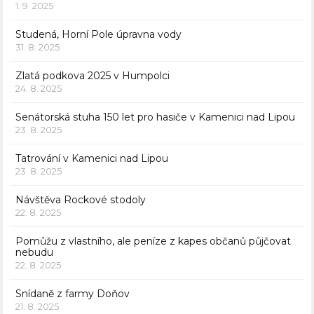
1. 9. 2025
Studená, Horní Pole úpravna vody
31. 8. 2025
Zlatá podkova 2025 v Humpolci
24. 8. 2025
Senátorská stuha 150 let pro hasiče v Kamenici nad Lipou
23. 8. 2025
Tatrování v Kamenici nad Lipou
23. 8. 2025
Návštěva Rockové stodoly
22. 8. 2025
Pomůžu z vlastního, ale peníze z kapes občanů půjčovat
nebudu
22. 8. 2025
Snídaně z farmy Doňov
21. 8. 2025