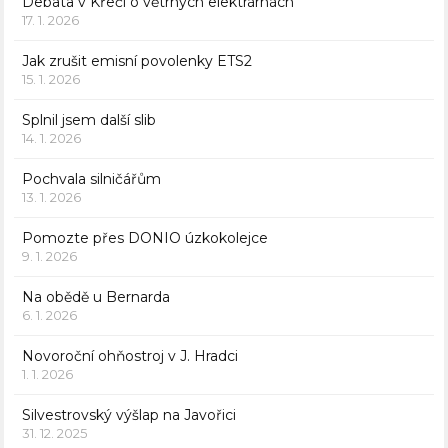
Debata v Křeči o větrných elektrárnách
17. 1. 2026
Jak zrušit emisní povolenky ETS2
15. 1. 2026
Splnil jsem další slib
14. 1. 2026
Pochvala silničářům
13. 1. 2026
Pomozte přes DONIO úzkokolejce
9. 1. 2026
Na obědě u Bernarda
6. 1. 2026
Novoroční ohňostroj v J. Hradci
1. 1. 2026
Silvestrovský výšlap na Javořici
31. 12. 2025