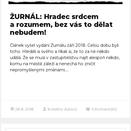
ŽURNÁL: Hradec srdcem
a rozumem, bez vás to dělat
nebudem!
Článek vyšel vydání Žurnálu září 2018. Celou dobu byli
ticho. Hleděli si svého a říkali si, že to za ně někdo
udělá. Že se musí v zastupitelstvu najít alespoň někdo,
komu na městě záleží a nenechá ho zničit
nepromyšlenými změnami....
Celý článek
28.8. 2018
Kolektiv Autorů
0
Komentářů