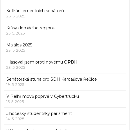
Setkání emeritních senátorů
26. 5. 2025
Krásy domácího regionu
25. 5. 2025
Majáles 2025
23. 5. 2025
Hlasoval jsem proti novému OPBH
23. 5. 2025
Senátorská stuha pro SDH Kardašova Řečice
19. 5. 2025
V Pelhřimově poprvé v Cybertrucku
15. 5. 2025
Jihočeský studentský parlament
14. 5. 2025