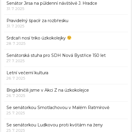
Senátor Jirsa na půldenní návštěvě J. Hradce
31. 7. 2025
Pravidelný špacír za rozbřesku
31. 7. 2025
Srdcaři nosí triko úzkokolejky
28. 7. 2025
Senátorská stuha pro SDH Nová Bystřice 150 let
27. 7. 2025
Letní večerní kultura
26. 7. 2025
Brigádničili jsme v Akci Z na úzkokolejce
26. 7. 2025
Se senátorkou Smotlachovou v Malém Ratmírově
25. 7. 2025
Se senátorkou Ludkovou proti kvótám na ženy
25. 7. 2025