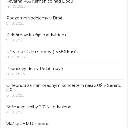
Kavárna K66 Kamenice nad Lipou
13. 10. 2025
Podzemní vodojemy v Brně
9. 10. 2025
Pelhřimovsko žije medvědem
9. 10. 2025
Už 5 letá sázím stromy (15.386 kusů)
8. 10. 2025
Papučový den v Pelhřimově
8. 10. 2025
Ohlednutí za mimořádným koncertem naší ZUŠ v Senátu
ČR.
6. 10. 2025
Sněmovní volby 2025 – odvoleno
4. 10. 2025
Vláčky JHMD z dronu