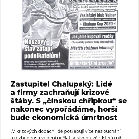
Zastupitel Chalupský: Lidé
a firmy zachraňují krizové
štáby. S „čínskou chřipkou“ se
nakonec vypořádáme, horší
bude ekonomická úmrtnost
„V krizových dobách lidé potřebují více naslouchání
a rozhodnosti vedení udělat správnou věc, která míří