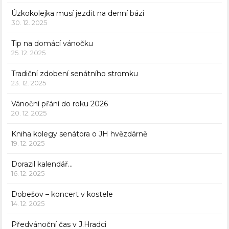
Úzkokolejka musí jezdit na denní bázi
30. 12. 2025
Tip na domácí vánočku
25. 12. 2025
Tradiční zdobení senátního stromku
23. 12. 2025
Vánoční přání do roku 2026
20. 12. 2025
Kniha kolegy senátora o JH hvězdárně
19. 12. 2025
Dorazil kalendář…
16. 12. 2025
Dobešov – koncert v kostele
14. 12. 2025
Předvánoční čas v J.Hradci