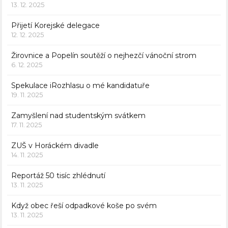
13. 12. 2025
Přijetí Korejské delegace
12. 12. 2025
Žirovnice a Popelín soutěží o nejhezčí vánoční strom
6. 12. 2025
Spekulace iRozhlasu o mé kandidatuře
19. 11. 2025
Zamyšlení nad studentským svátkem
17. 11. 2025
ZUŠ v Horáckém divadle
14. 11. 2025
Reportáž 50 tisíc zhlédnutí
13. 11. 2025
Když obec řeší odpadkové koše po svém
13. 11. 2025