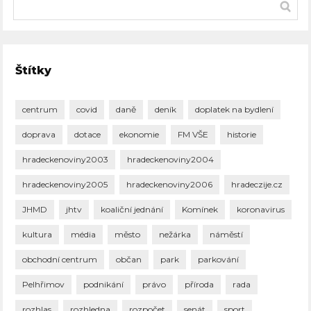
Štítky
centrum
covid
daně
deník
doplatek na bydlení
doprava
dotace
ekonomie
FM VŠE
historie
hradeckenoviny2003
hradeckenoviny2004
hradeckenoviny2005
hradeckenoviny2006
hradeczije.cz
JHMD
jhtv
koaliční jednání
Komínek
koronavirus
kultura
média
město
nežárka
náměstí
obchodní centrum
občan
park
parkování
Pelhřimov
podnikání
právo
příroda
rada
rozhlas
rozhledna
rozpočet
senát
sport