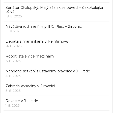
Senátor Chalupský: Malý zázrak se povedl – úzkokolejka
ožívá
18. 8. 2025
Návštěva rodinné firmy IPC Plast v Žirovnici
15. 8. 2025
Debata s maminkami v Pelhřimově
14. 8. 2025
Roboti stále více mezi námi
6. 8. 2025
Náhodné setkání s ústavními právníky v J. Hradci
4. 8. 2025
Zahrada Vysočiny v Žirovnici
3. 8. 2025
Roxette v J. Hradci
1. 8. 2025