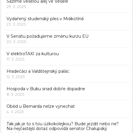
Sázíme veselou alej ve Veselé
29. 3. 2025
Vydařený studenský ples v Mrákotíně
23. 3. 2025
V Senátu požadujeme změnu kurzu EU
20. 3. 2025
V elektroTAXI za kulturou
17. 3. 2025
Hradečáci a Valdštejnský palác
12. 3. 2025
Hospoda v Buku snad dobře dopadne
8. 3. 2025
Oběd u Bernarda nelze vynechat
4. 3. 2025
Tak jak je to s tou úzkokolejkou? Bude jezdit nebo ne?
Na nejčastější dotaz odpovídá senátor Chalupský