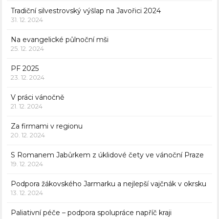
Tradiční silvestrovský výšlap na Javořici 2024
31. 12. 2024
Na evangelické půlnoční mši
25. 12. 2024
PF 2025
23. 12. 2024
V práci vánočně
21. 12. 2024
Za firmami v regionu
20. 12. 2024
S Romanem Jabůrkem z úklidové čety ve vánoční Praze
19. 12. 2024
Podpora žákovského Jarmarku a nejlepší vajčnák v okrsku
13. 12. 2024
Paliativní péče – podpora spolupráce napříč kraji