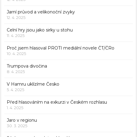
Jarní průvod a velikonoční zvyky
12. 4. 2025
Celní hry jsou jako sirky u stohu
11. 4. 2025
Proč jsem hlasoval PROTI mediální novele ČT/ČRo
10. 4. 2025
Trumpova divočina
8. 4. 2025
V Hamru uklízíme Česko
5. 4. 2025
Před hlasováním na exkurzi v Českém rozhlasu
1. 4. 2025
Jaro v regionu
30. 3. 2025