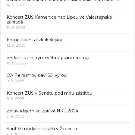
14. 9. 2025
Koncert ZUŠ Kamenice nad Lipou ve Valdštejnské
zahradě
12. 9. 2025
Komplikace s úzkokolejkou
12. 9. 2025
Setkání s mistryní světa v psaní na stroji
10. 9. 2025
OA Pelhřimov slaví 50. výročí
9. 9. 2025
Koncert ZUŠ v Senátu pod mou záštitou
9. 9. 2025
Zpravodajem ke zprávě NKÚ 2024
2. 9. 2025
Soutěž mladých hasičů v Žirovnici
1. 9. 2025