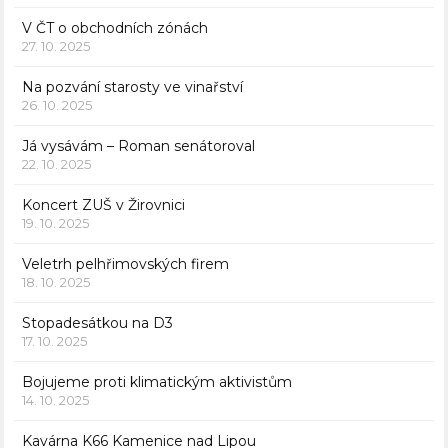
V ČT o obchodních zónách
27. 10. 2025
Na pozvání starosty ve vinařství
26. 10. 2025
Já vysávám – Roman senátoroval
22. 10. 2025
Koncert ZUŠ v Žirovnici
19. 10. 2025
Veletrh pelhřimovských firem
18. 10. 2025
Stopadesátkou na D3
17. 10. 2025
Bojujeme proti klimatickým aktivistům
14. 10. 2025
Kavárna K66 Kamenice nad Lipou