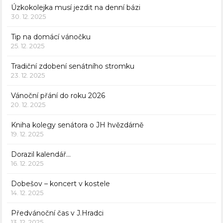
Úzkokolejka musí jezdit na denní bázi
30. 12. 2025
Tip na domácí vánočku
25. 12. 2025
Tradiční zdobení senátního stromku
23. 12. 2025
Vánoční přání do roku 2026
20. 12. 2025
Kniha kolegy senátora o JH hvězdárně
19. 12. 2025
Dorazil kalendář…
16. 12. 2025
Dobešov – koncert v kostele
14. 12. 2025
Předvánoční čas v J.Hradci
13. 12. 2025