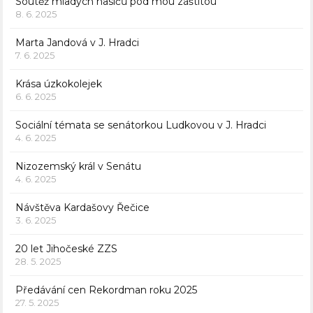
Soutěž mladých hasičů pod mou záštitou
8. 6. 2025
Marta Jandová v J. Hradci
7. 6. 2025
Krása úzkokolejek
6. 6. 2025
Sociální témata se senátorkou Ludkovou v J. Hradci
4. 6. 2025
Nizozemský král v Senátu
4. 6. 2025
Návštěva Kardašovy Řečice
3. 6. 2025
20 let Jihočeské ZZS
28. 5. 2025
Předávání cen Rekordman roku 2025
27. 5. 2025