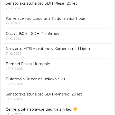
Senátorská stuha pro SDH Pleše 120 let
23. 6. 2025
Kamenice nad Lipou umí žít do ranních hodin
22. 6. 2025
Oslava 150 let SDH Pelhřimov
21. 6. 2025
Na startu MTB maratonu v Kamenici nad Lipou
21. 6. 2025
Bernard Fest v Humpolci
20. 6. 2025
Bufetový vůz zve na úzkokolejku
20. 6. 2025
Senátorská stuha pro SDH Rynárec 120 let
19. 6. 2025
Černej pták napravuje trauma z mládí
18. 6. 2025