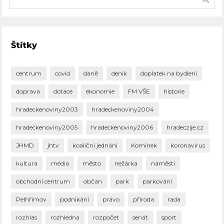
Štítky
centrum
covid
daně
deník
doplatek na bydlení
doprava
dotace
ekonomie
FM VŠE
historie
hradeckenoviny2003
hradeckenoviny2004
hradeckenoviny2005
hradeckenoviny2006
hradeczije.cz
JHMD
jhtv
koaliční jednání
Komínek
koronavirus
kultura
média
město
nežárka
náměstí
obchodní centrum
občan
park
parkování
Pelhřimov
podnikání
právo
příroda
rada
rozhlas
rozhledna
rozpočet
senát
sport