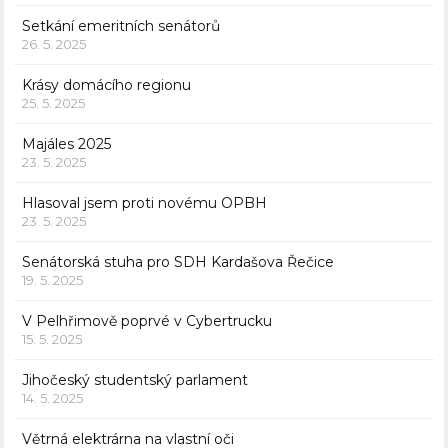
Setkání emeritních senátorů
26. 5. 2025
Krásy domácího regionu
25. 5. 2025
Majáles 2025
23. 5. 2025
Hlasoval jsem proti novému OPBH
23. 5. 2025
Senátorská stuha pro SDH Kardašova Řečice
19. 5. 2025
V Pelhřimově poprvé v Cybertrucku
15. 5. 2025
Jihočeský studentský parlament
14. 5. 2025
Větrná elektrárna na vlastní oči