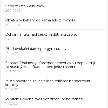
Ceny města Pelhřimov
26. 1. 2025
Oblek s příběhem od kamarádů z gymplu
24. 1. 2025
Ochranná ruka nad českými dětmi u zápisu
23. 1. 2025
Předrevoluční dárek pro gymnazisty
17. 1. 2025
Senátor Chalupský: Korespondenční volbu nepovažuji
za šťastný krok! Bude z toho ještě mrzení…
10. 1. 2025
Místo novoroční rekapitulace reklama na sportovní
kroužky
7. 1. 2025
Přivítání Nového roku bez zbytečného rachotu
1. 1. 2025