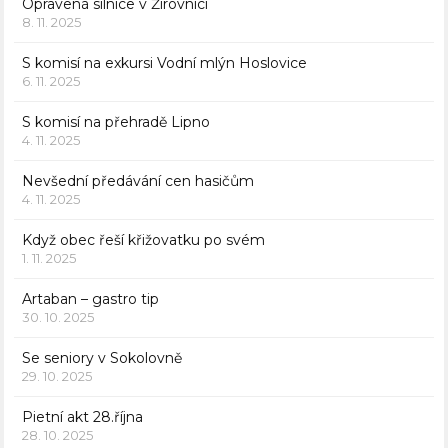
Opravená silnice v Žirovnici
8. 11. 2025
S komisí na exkursi Vodní mlýn Hoslovice
6. 11. 2025
S komisí na přehradě Lipno
4. 11. 2025
Nevšední předávání cen hasičům
4. 11. 2025
Když obec řeší křižovatku po svém
1. 11. 2025
Artaban – gastro tip
30. 10. 2025
Se seniory v Sokolovně
29. 10. 2025
Pietní akt 28.října
28. 10. 2025