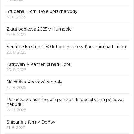
Studená, Horní Pole úpravna vody
31. 8. 2025
Zlatá podkova 2025 v Humpolci
24. 8. 2025
Senátorská stuha 150 let pro hasiče v Kamenici nad Lipou
23. 8. 2025
Tatrování v Kamenici nad Lipou
23. 8. 2025
Návštěva Rockové stodoly
22. 8. 2025
Pomůžu z vlastního, ale peníze z kapes občanů půjčovat
nebudu
22. 8. 2025
Snídaně z farmy Doňov
21. 8. 2025