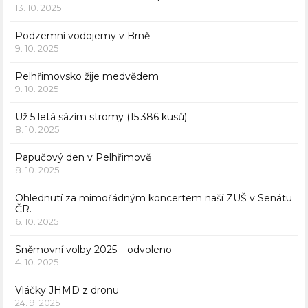
13. 10. 2025
Podzemní vodojemy v Brně
9. 10. 2025
Pelhřimovsko žije medvědem
9. 10. 2025
Už 5 letá sázím stromy (15.386 kusů)
8. 10. 2025
Papučový den v Pelhřimově
8. 10. 2025
Ohlednutí za mimořádným koncertem naší ZUŠ v Senátu
ČR.
6. 10. 2025
Sněmovní volby 2025 – odvoleno
4. 10. 2025
Vláčky JHMD z dronu
24. 9. 2025