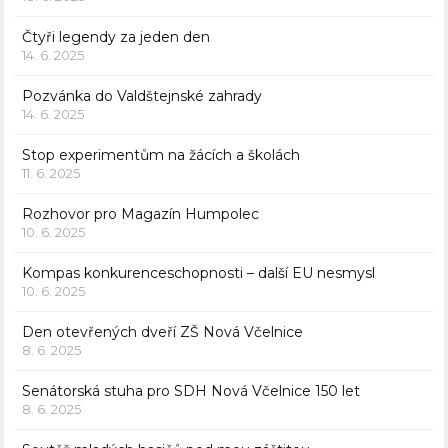
Čtyři legendy za jeden den
14. 6. 2025
Pozvánka do Valdštejnské zahrady
14. 6. 2025
Stop experimentům na žácích a školách
11. 6. 2025
Rozhovor pro Magazín Humpolec
10. 6. 2025
Kompas konkurenceschopnosti – další EU nesmysl
10. 6. 2025
Den otevřených dveří ZŠ Nová Včelnice
8. 6. 2025
Senátorská stuha pro SDH Nová Včelnice 150 let
8. 6. 2025