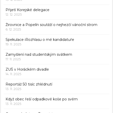
Přijetí Korejské delegace
12. 12. 2025
Žirovnice a Popelín soutěží o nejhezčí vánoční strom
6. 12. 2025
Spekulace iRozhlasu o mé kandidatuře
19. 11. 2025
Zamyšlení nad studentským svátkem
17. 11. 2025
ZUŠ v Horáckém divadle
14. 11. 2025
Reportáž 50 tisíc zhlédnutí
13. 11. 2025
Když obec řeší odpadkové koše po svém
13. 11. 2025