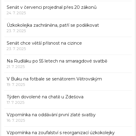
Senát v červenci projednal přes 20 zákonů
24. 7. 2025
Úzkokolejka zachráněna, patří se poděkovat
23. 7. 2025
Senát chce větší přísnost na cizince
23. 7. 2025
Na Rudláku po 55 letech na smaragdové svatbě
21. 7. 2025
V Buku na fotbale se senátorem Větrovským
19. 7. 2025
Týden dovolené na chatě u Zdešova
17. 7. 2025
Vzpomínka na oddávání první zlaté svatby
16. 7. 2025
Vzpomínka na zoufalství s reorganizací úzkokolejky