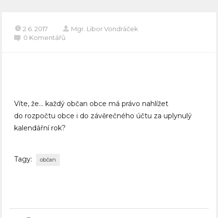
2.6. 2017
Mgr. Libor Vondráček
0 Komentářů
Víte, že… každý občan obce má právo nahlížet
do rozpočtu obce i do závěrečného účtu za uplynulý
kalendářní rok?
Tagy:
občan