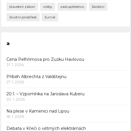
stavební zákon
volby
zastupitelstvo
školství
životní prostředí
žurnál
a
Cena Pelhřimova pro Zuzku Havlovou
31. 1. 2026
Příběh Albrechta z Valdštejnu
27. 1. 2026
20.1. – Vzpomínka na Jaroslava Kuberu
20. 1. 2026
Na plese v Kamenici nad Lipou
18. 1. 2026
Debata v Křeči o větrných elektrárnách