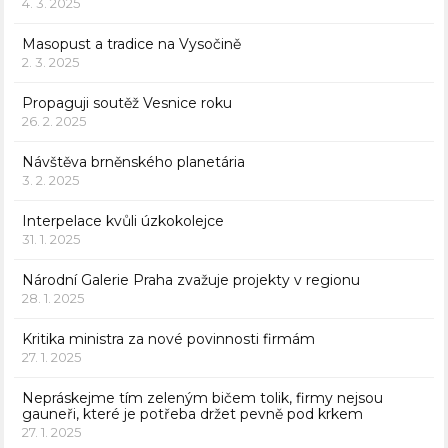
4. 3. 2025
Masopust a tradice na Vysočině
2. 3. 2025
Propaguji soutěž Vesnice roku
26. 2. 2025
Návštěva brněnského planetária
3. 2. 2025
Interpelace kvůli úzkokolejce
31. 1. 2025
Národní Galerie Praha zvažuje projekty v regionu
28. 1. 2025
Kritika ministra za nové povinnosti firmám
27. 1. 2025
Nepráskejme tím zeleným bičem tolik, firmy nejsou
gauneři, které je potřeba držet pevně pod krkem
27. 1. 2025