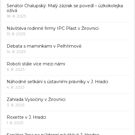
Senátor Chalupský: Malý zázrak se povedl – úzkokolejka
ožívá
18. 8. 2025
Návštěva rodinné firmy IPC Plast v Žirovnici
15. 8. 2025
Debata s maminkami v Pelhřimově
14. 8. 2025
Roboti stále více mezi námi
6. 8. 2025
Náhodné setkání s ústavními právníky v J. Hradci
4. 8. 2025
Zahrada Vysočiny v Žirovnici
3. 8. 2025
Roxette v J. Hradci
1. 8. 2025
Senátor Jirsa na půldenní návštěvě J. Hradce