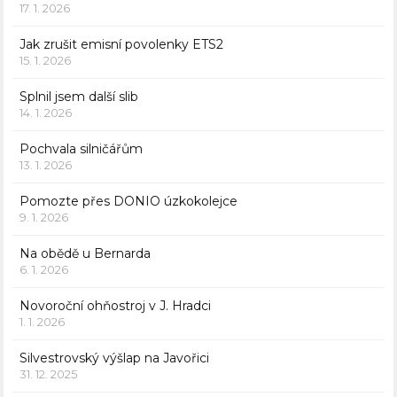
17. 1. 2026
Jak zrušit emisní povolenky ETS2
15. 1. 2026
Splnil jsem další slib
14. 1. 2026
Pochvala silničářům
13. 1. 2026
Pomozte přes DONIO úzkokolejce
9. 1. 2026
Na obědě u Bernarda
6. 1. 2026
Novoroční ohňostroj v J. Hradci
1. 1. 2026
Silvestrovský výšlap na Javořici
31. 12. 2025