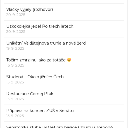
Vláčky vyjely (rozhovor)
20. 9. 2025
Úzkokolejka jede! Po třech letech.
20. 9. 2025
Unikátní Valdštejnova truhla a nové žerdi
19. 9. 2025
Točím zmrzlinu jako za totáče
16. 9. 2025
Studená – Okolo jižních Čech
15. 9. 2025
Restaurace Černej Pták
15. 9. 2025
Příprava na koncert ZUŠ v Senátu
15. 9. 2025
Senátorská stuha 140 let pro hasiče Chlum u Třeboně