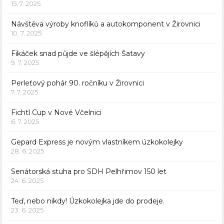
15. 7. 2025
Návštěva výroby knoflíků a autokomponent v Žirovnici
10. 7. 2025
Fikáček snad půjde ve šlépějích Šatavy
9. 7. 2025
Perleťový pohár 90. ročníku v Žirovnici
7. 7. 2025
Fichtl Cup v Nové Včelnici
6. 7. 2025
Gepard Express je novým vlastníkem úzkokolejky
28. 6. 2025
Senátorská stuha pro SDH Pelhřimov 150 let
24. 6. 2025
Teď, nebo nikdy! Úzkokolejka jde do prodeje.
23. 6. 2025