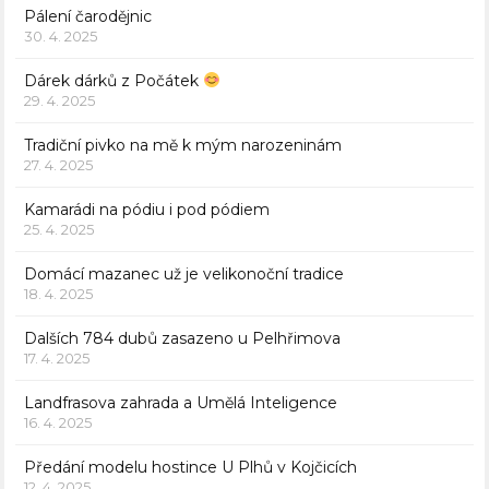
Pálení čarodějnic
30. 4. 2025
Dárek dárků z Počátek
29. 4. 2025
Tradiční pivko na mě k mým narozeninám
27. 4. 2025
Kamarádi na pódiu i pod pódiem
25. 4. 2025
Domácí mazanec už je velikonoční tradice
18. 4. 2025
Dalších 784 dubů zasazeno u Pelhřimova
17. 4. 2025
Landfrasova zahrada a Umělá Inteligence
16. 4. 2025
Předání modelu hostince U Plhů v Kojčicích
12. 4. 2025