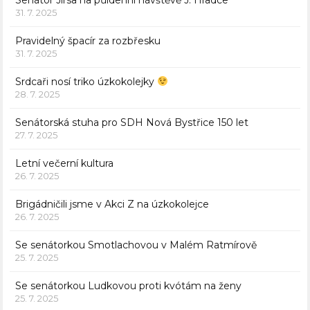
31. 7. 2025
Pravidelný špacír za rozbřesku
31. 7. 2025
Srdcaři nosí triko úzkokolejky
28. 7. 2025
Senátorská stuha pro SDH Nová Bystřice 150 let
27. 7. 2025
Letní večerní kultura
26. 7. 2025
Brigádničili jsme v Akci Z na úzkokolejce
26. 7. 2025
Se senátorkou Smotlachovou v Malém Ratmírově
25. 7. 2025
Se senátorkou Ludkovou proti kvótám na ženy
25. 7. 2025