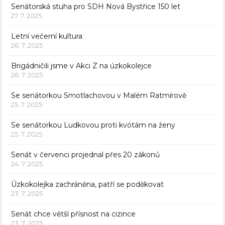
Senátorská stuha pro SDH Nová Bystřice 150 let
27. 7. 2025
Letní večerní kultura
26. 7. 2025
Brigádničili jsme v Akci Z na úzkokolejce
26. 7. 2025
Se senátorkou Smotlachovou v Malém Ratmírově
25. 7. 2025
Se senátorkou Ludkovou proti kvótám na ženy
25. 7. 2025
Senát v červenci projednal přes 20 zákonů
24. 7. 2025
Úzkokolejka zachráněna, patří se poděkovat
23. 7. 2025
Senát chce větší přísnost na cizince
23. 7. 2025