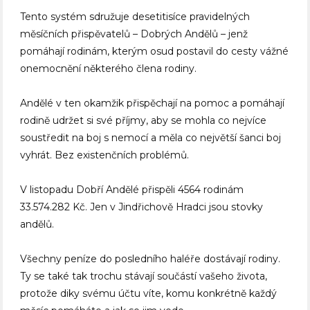
Tento systém sdružuje desetitisíce pravidelných
měsíčních přispěvatelů – Dobrých Andělů – jenž
pomáhají rodinám, kterým osud postavil do cesty vážné
onemocnění některého člena rodiny.
Andělé v ten okamžik přispěchají na pomoc a pomáhají
rodině udržet si své příjmy, aby se mohla co nejvíce
soustředit na boj s nemocí a měla co největší šanci boj
vyhrát. Bez existenčních problémů.
V listopadu Dobří Andělé přispěli 4564 rodinám
33.574.282 Kč. Jen v Jindřichově Hradci jsou stovky
andělů.
Všechny peníze do posledního haléře dostávají rodiny.
Ty se také tak trochu stávají součástí vašeho života,
protože diky svému účtu víte, komu konkrétně každý