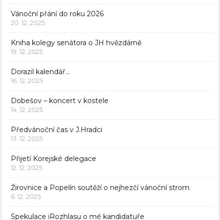
Vánoční přání do roku 2026
20. 12. 2025
Kniha kolegy senátora o JH hvězdárně
19. 12. 2025
Dorazil kalendář…
16. 12. 2025
Dobešov – koncert v kostele
14. 12. 2025
Předvánoční čas v J.Hradci
13. 12. 2025
Přijetí Korejské delegace
12. 12. 2025
Žirovnice a Popelín soutěží o nejhezčí vánoční strom
6. 12. 2025
Spekulace iRozhlasu o mé kandidatuře