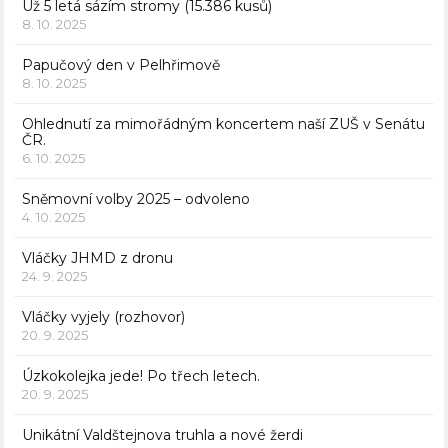
Už 5 letá sázím stromy (15.386 kusů)
8. 10. 2025
Papučový den v Pelhřimově
8. 10. 2025
Ohlednutí za mimořádným koncertem naší ZUŠ v Senátu
ČR.
6. 10. 2025
Sněmovní volby 2025 – odvoleno
4. 10. 2025
Vláčky JHMD z dronu
24. 9. 2025
Vláčky vyjely (rozhovor)
20. 9. 2025
Úzkokolejka jede! Po třech letech.
20. 9. 2025
Unikátní Valdštejnova truhla a nové žerdi