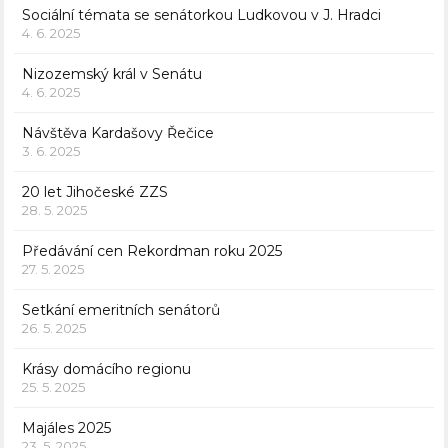
Sociální témata se senátorkou Ludkovou v J. Hradci
4. 6. 2025
Nizozemský král v Senátu
4. 6. 2025
Návštěva Kardašovy Řečice
3. 6. 2025
20 let Jihočeské ZZS
28. 5. 2025
Předávání cen Rekordman roku 2025
27. 5. 2025
Setkání emeritních senátorů
26. 5. 2025
Krásy domácího regionu
25. 5. 2025
Majáles 2025
23. 5. 2025