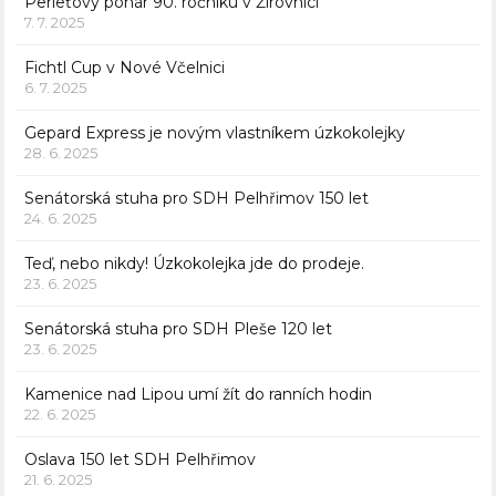
Perleťový pohár 90. ročníku v Žirovnici
7. 7. 2025
Fichtl Cup v Nové Včelnici
6. 7. 2025
Gepard Express je novým vlastníkem úzkokolejky
28. 6. 2025
Senátorská stuha pro SDH Pelhřimov 150 let
24. 6. 2025
Teď, nebo nikdy! Úzkokolejka jde do prodeje.
23. 6. 2025
Senátorská stuha pro SDH Pleše 120 let
23. 6. 2025
Kamenice nad Lipou umí žít do ranních hodin
22. 6. 2025
Oslava 150 let SDH Pelhřimov
21. 6. 2025