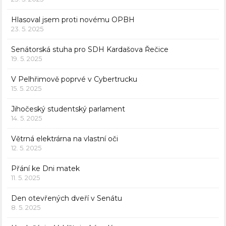
Hlasoval jsem proti novému OPBH
23. 5. 2025
Senátorská stuha pro SDH Kardašova Řečice
19. 5. 2025
V Pelhřimově poprvé v Cybertrucku
15. 5. 2025
Jihočeský studentský parlament
14. 5. 2025
Větrná elektrárna na vlastní oči
12. 5. 2025
Přání ke Dni matek
11. 5. 2025
Den otevřených dveří v Senátu
8. 5. 2025