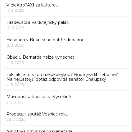
V elektroTAXI za kulturou
17. 3. 2025
Hradečáci a Valdštejnský palác
12. 3. 2025
Hospoda v Buku snad dobře dopadne
8. 3. 2025
Oběd u Bernarda nelze vynechat
4. 3. 2025
Tak jak je to s tou úzkokolejkou? Bude jezdit nebo ne?
Na nejčastější dotaz odpovídá senátor Chalupský
4. 3. 2025
Masopust a tradice na Vysočině
2. 3. 2025
Propaguji soutěž Vesnice roku
26. 2. 2025
Návštěva brněnského planetária