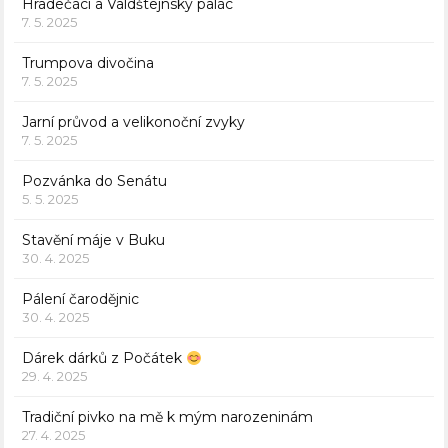
Hradečáci a Valdštejnský palác
7. 5. 2025
Trumpova divočina
7. 5. 2025
Jarní průvod a velikonoční zvyky
7. 5. 2025
Pozvánka do Senátu
5. 5. 2025
Stavění máje v Buku
30. 4. 2025
Pálení čarodějnic
30. 4. 2025
Dárek dárků z Počátek
29. 4. 2025
Tradiční pivko na mě k mým narozeninám
27. 4. 2025