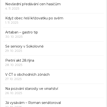
Nevšední předávání cen hasičům
4. 11. 2025
Když obec řeší křižovatku po svém
1. 11. 2025
Artaban – gastro tip
30. 10. 2025
Se seniory v Sokolovně
29. 10. 2025
Pietní akt 28.října
28. 10. 2025
V ČT o obchodních zónách
27. 10. 2025
Na pozvání starosty ve vinařství
26. 10. 2025
Já vysávám – Roman senátoroval