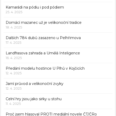
Kamarádi na pódiu i pod pódiem
25. 4. 2025
Domácí mazanec už je velikonoční tradice
18. 4. 2025
Dalších 784 dubů zasazeno u Pelhřimova
17. 4. 2025
Landfrasova zahrada a Umělá Inteligence
16. 4. 2025
Předání modelu hostince U Plhů v Kojčicích
12. 4. 2025
Jarní průvod a velikonoční zvyky
12. 4. 2025
Celní hry jsou jako sirky u stohu
11. 4. 2025
Proč jsem hlasoval PROTI mediální novele ČT/ČRo