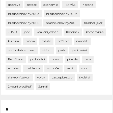
doprava
dotace
ekonomie
FM VŠE
historie
hradeckenoviny2003
hradeckenoviny2004
hradeckenoviny2005
hradeckenoviny2006
hradeczije.cz
JHMD
jhtv
koaliční jednání
Komínek
koronavirus
kultura
média
město
nežárka
náměstí
obchodní centrum
občan
park
parkování
Pelhřimov
podnikání
právo
příroda
rada
rozhlas
rozhledna
rozpočet
senát
sport
stavební zákon
volby
zastupitelstvo
školství
životní prostředí
žurnál
a