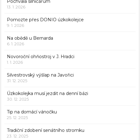
Pochvala silničářům
13. 1. 2026
Pomozte přes DONIO úzkokolejce
9. 1. 2026
Na obědě u Bernarda
6. 1. 2026
Novoroční ohňostroj v J. Hradci
1. 1. 2026
Silvestrovský výšlap na Javořici
31. 12. 2025
Úzkokolejka musí jezdit na denní bázi
30. 12. 2025
Tip na domácí vánočku
25. 12. 2025
Tradiční zdobení senátního stromku
23. 12. 2025