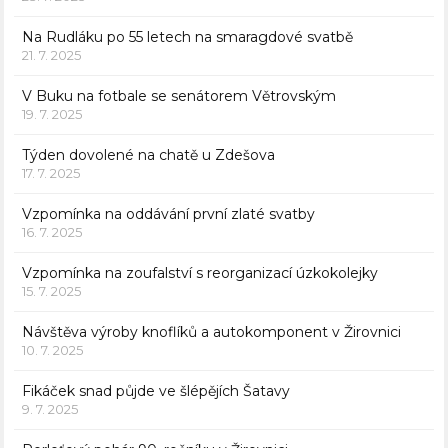
Na Rudláku po 55 letech na smaragdové svatbě
21. 7. 2025
V Buku na fotbale se senátorem Větrovským
19. 7. 2025
Týden dovolené na chatě u Zdešova
17. 7. 2025
Vzpomínka na oddávání první zlaté svatby
16. 7. 2025
Vzpomínka na zoufalství s reorganizací úzkokolejky
15. 7. 2025
Návštěva výroby knoflíků a autokomponent v Žirovnici
10. 7. 2025
Fikáček snad půjde ve šlépějích Šatavy
9. 7. 2025