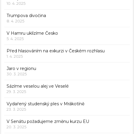
10. 4. 2025
Trumpova divočina
8. 4. 2025
V Hamru uklízíme Česko
5. 4. 2025
Před hlasováním na exkurzi v Českém rozhlasu
1. 4. 2025
Jaro v regionu
30. 3. 2025
Sázíme veselou alej ve Veselé
29. 3. 2025
Vydařený studenský ples v Mrákotíně
23. 3. 2025
V Senátu požadujeme změnu kurzu EU
20. 3. 2025