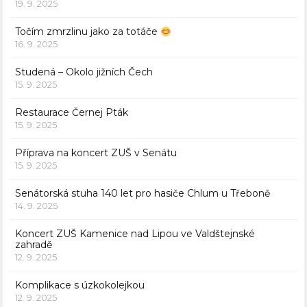
19. 9. 2025
Točím zmrzlinu jako za totáče
16. 9. 2025
Studená – Okolo jižních Čech
15. 9. 2025
Restaurace Černej Pták
15. 9. 2025
Příprava na koncert ZUŠ v Senátu
15. 9. 2025
Senátorská stuha 140 let pro hasiče Chlum u Třeboně
14. 9. 2025
Koncert ZUŠ Kamenice nad Lipou ve Valdštejnské
zahradě
12. 9. 2025
Komplikace s úzkokolejkou
12. 9. 2025