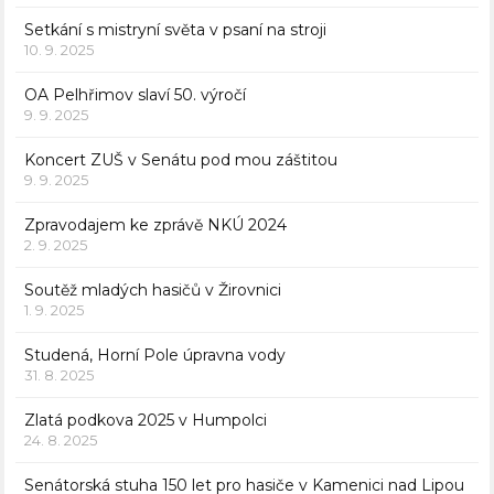
Setkání s mistryní světa v psaní na stroji
10. 9. 2025
OA Pelhřimov slaví 50. výročí
9. 9. 2025
Koncert ZUŠ v Senátu pod mou záštitou
9. 9. 2025
Zpravodajem ke zprávě NKÚ 2024
2. 9. 2025
Soutěž mladých hasičů v Žirovnici
1. 9. 2025
Studená, Horní Pole úpravna vody
31. 8. 2025
Zlatá podkova 2025 v Humpolci
24. 8. 2025
Senátorská stuha 150 let pro hasiče v Kamenici nad Lipou