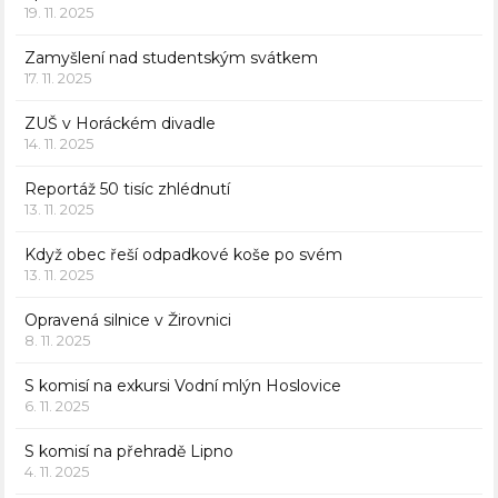
19. 11. 2025
Zamyšlení nad studentským svátkem
17. 11. 2025
ZUŠ v Horáckém divadle
14. 11. 2025
Reportáž 50 tisíc zhlédnutí
13. 11. 2025
Když obec řeší odpadkové koše po svém
13. 11. 2025
Opravená silnice v Žirovnici
8. 11. 2025
S komisí na exkursi Vodní mlýn Hoslovice
6. 11. 2025
S komisí na přehradě Lipno
4. 11. 2025