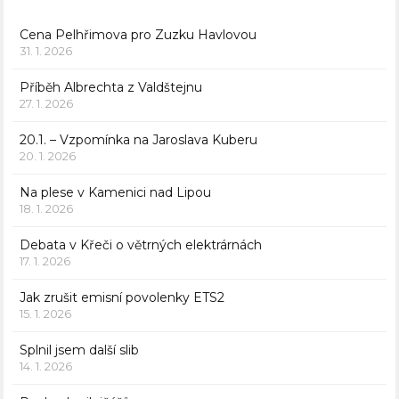
Cena Pelhřimova pro Zuzku Havlovou
31. 1. 2026
Příběh Albrechta z Valdštejnu
27. 1. 2026
20.1. – Vzpomínka na Jaroslava Kuberu
20. 1. 2026
Na plese v Kamenici nad Lipou
18. 1. 2026
Debata v Křeči o větrných elektrárnách
17. 1. 2026
Jak zrušit emisní povolenky ETS2
15. 1. 2026
Splnil jsem další slib
14. 1. 2026