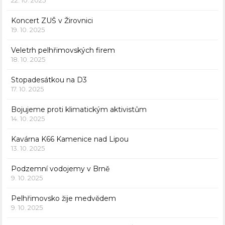
22. 10. 2025
Koncert ZUŠ v Žirovnici
19. 10. 2025
Veletrh pelhřimovských firem
18. 10. 2025
Stopadesátkou na D3
17. 10. 2025
Bojujeme proti klimatickým aktivistům
14. 10. 2025
Kavárna K66 Kamenice nad Lipou
13. 10. 2025
Podzemní vodojemy v Brně
9. 10. 2025
Pelhřimovsko žije medvědem
9. 10. 2025