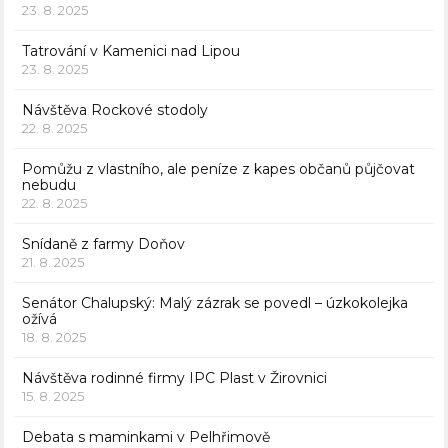
23. 8. 2025
Tatrování v Kamenici nad Lipou
23. 8. 2025
Návštěva Rockové stodoly
22. 8. 2025
Pomůžu z vlastního, ale peníze z kapes občanů půjčovat
nebudu
22. 8. 2025
Snídaně z farmy Doňov
21. 8. 2025
Senátor Chalupský: Malý zázrak se povedl – úzkokolejka
ožívá
18. 8. 2025
Návštěva rodinné firmy IPC Plast v Žirovnici
15. 8. 2025
Debata s maminkami v Pelhřimově