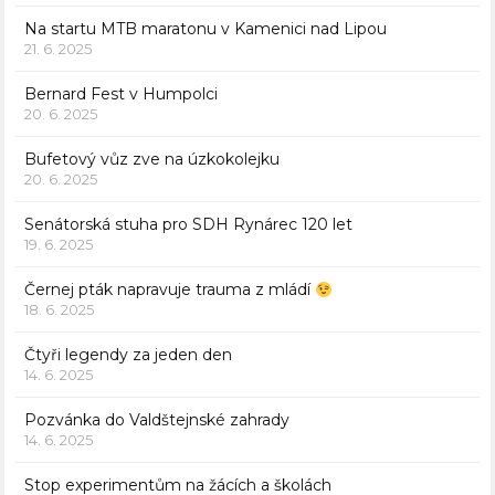
Na startu MTB maratonu v Kamenici nad Lipou
21. 6. 2025
Bernard Fest v Humpolci
20. 6. 2025
Bufetový vůz zve na úzkokolejku
20. 6. 2025
Senátorská stuha pro SDH Rynárec 120 let
19. 6. 2025
Černej pták napravuje trauma z mládí
18. 6. 2025
Čtyři legendy za jeden den
14. 6. 2025
Pozvánka do Valdštejnské zahrady
14. 6. 2025
Stop experimentům na žácích a školách