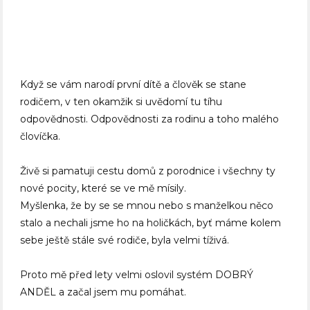
Když se vám narodí první dítě a člověk se stane
rodičem, v ten okamžik si uvědomí tu tíhu
odpovědnosti. Odpovědnosti za rodinu a toho malého
človíčka.
Živě si pamatuji cestu domů z porodnice i všechny ty
nové pocity, které se ve mě mísily.
Myšlenka, že by se se mnou nebo s manželkou něco
stalo a nechali jsme ho na holičkách, byť máme kolem
sebe ještě stále své rodiče, byla velmi tíživá.
Proto mě před lety velmi oslovil systém DOBRÝ
ANDĚL a začal jsem mu pomáhat.