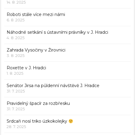
14. 8. 2025
Roboti stále více mezi námi
6. 8. 2025
Náhodné setkání s ústavními právníky v J. Hradci
4. 8. 2025
Zahrada Vysočiny v Žirovnici
3. 8. 2025
Roxette v J. Hradci
1. 8. 2025
Senátor Jirsa na půldenní návštěvě J. Hradce
31. 7. 2025
Pravidelný špacír za rozbřesku
31. 7. 2025
Srdcaři nosí triko úzkokolejky
28. 7. 2025