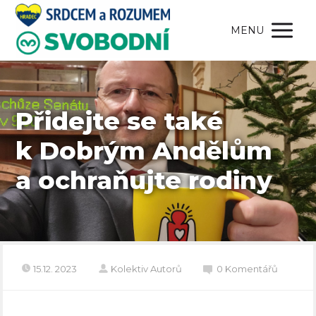
MENU
Přidejte se také
k Dobrým Andělům
a ochraňujte rodiny
15.12. 2023
Kolektiv Autorů
0 Komentářů