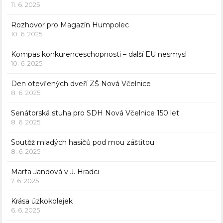
11. 6. 2025
Rozhovor pro Magazín Humpolec
10. 6. 2025
Kompas konkurenceschopnosti – další EU nesmysl
10. 6. 2025
Den otevřených dveří ZŠ Nová Včelnice
8. 6. 2025
Senátorská stuha pro SDH Nová Včelnice 150 let
8. 6. 2025
Soutěž mladých hasičů pod mou záštitou
8. 6. 2025
Marta Jandová v J. Hradci
7. 6. 2025
Krása úzkokolejek
6. 6. 2025