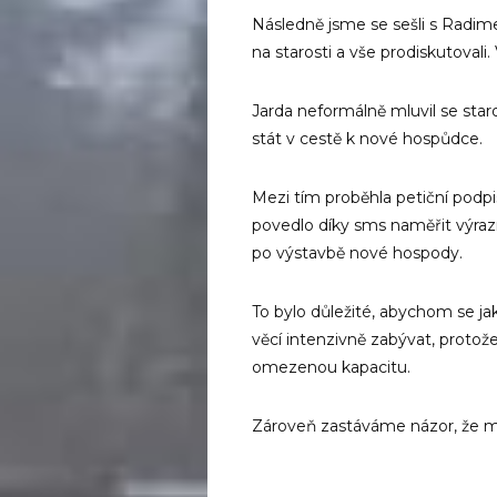
Následně jsme se sešli s Radi
na starosti a vše prodiskutovali.
Jarda neformálně mluvil se star
stát v cestě k nové hospůdce.
Mezi tím proběhla petiční podpis
povedlo díky sms naměřit výra
po výstavbě nové hospody.
To bylo důležité, abychom se 
věcí intenzivně zabývat, prot
omezenou kapacitu.
Zároveň zastáváme názor, že m