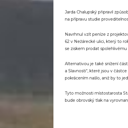
Jarda Chalupský připravil způsob
na přípravu studie provediteln
Navrhnul vzít peníze z projekt
62 v Nežárecké ulici, který to 
se ziskem prodat spolehlivému 
Alternativou je také snížení čás
a Slavnosti“, které jsou v částc
pokrácením našlo, aniž by to jedn
Tyto možnosti místostarosta Sta
bude obrovský tlak na vyrovnan