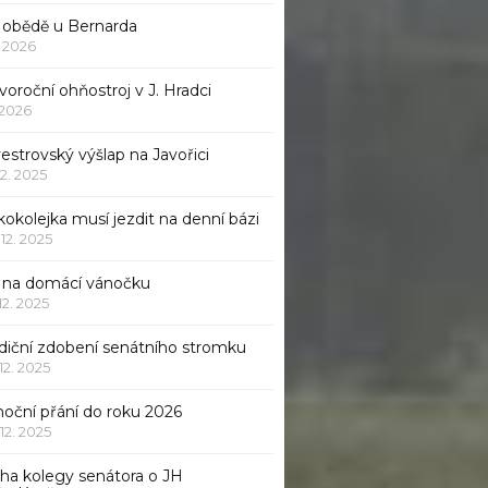
 obědě u Bernarda
1. 2026
oroční ohňostroj v J. Hradci
. 2026
vestrovský výšlap na Javořici
12. 2025
okolejka musí jezdit na denní bázi
 12. 2025
p na domácí vánočku
 12. 2025
adiční zdobení senátního stromku
 12. 2025
noční přání do roku 2026
 12. 2025
iha kolegy senátora o JH