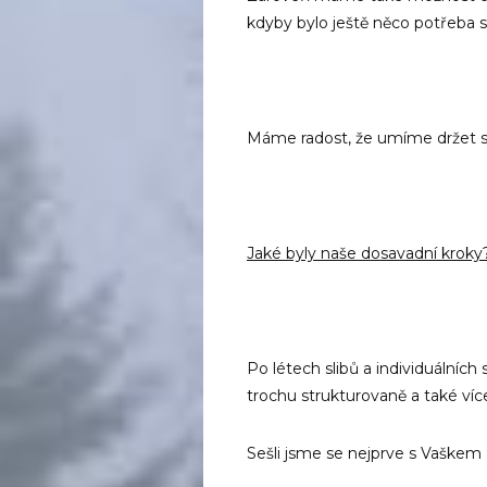
kdyby bylo ještě něco potřeba s
Máme radost, že umíme držet sp
Jaké byly naše dosavadní kroky
Po létech slibů a individuálních
trochu strukturovaně a také ví
Sešli jsme se nejprve s Vaškem P