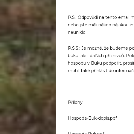
P.S.: Odpovědí na tento email m
nebo jste měli někdo nějakou inf
neuniklo.
P.S.S.: Je možné, že budeme po
buku, ale i dalších příznivců. P
hospodu v Buku podpořit, prosím
mohli také přihlásit do informa
Přílohy:
Hospoda-Buk-dopis.pdf
Hospoda Buk.pdf