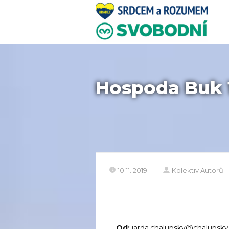
Hospoda Buk 
10.11. 2019
Kolektiv Autorů
Od:
jarda.chalupsky@chalupsky