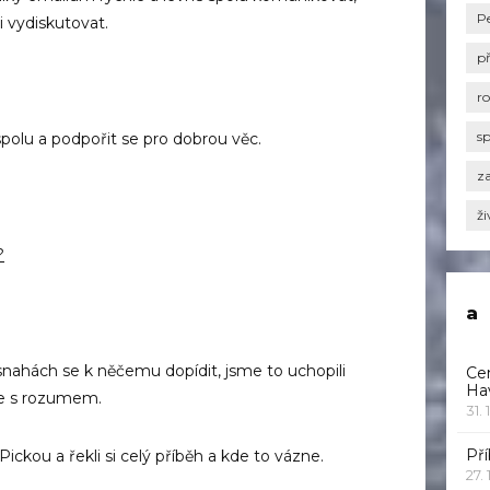
P
i vydiskutovat.
p
r
s
olu a podpořit se pro dobrou věc.
za
ži
?
a
 snahách se k něčemu dopídit, jsme to uchopili
Ce
Ha
ce s rozumem.
31. 
Pří
ickou a řekli si celý příběh a kde to vázne.
27.