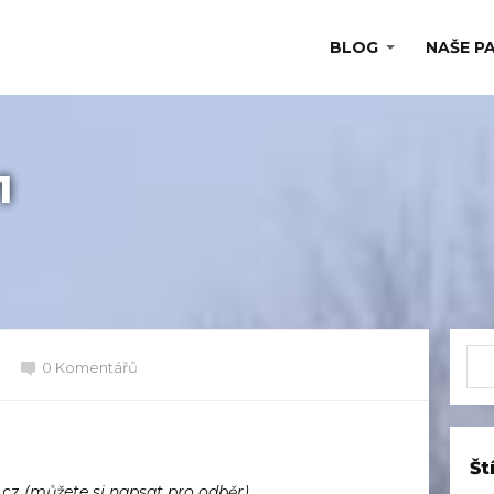
BLOG
NAŠE P
1
0 Komentářů
Št
.cz
(můžete si napsat pro odběr)