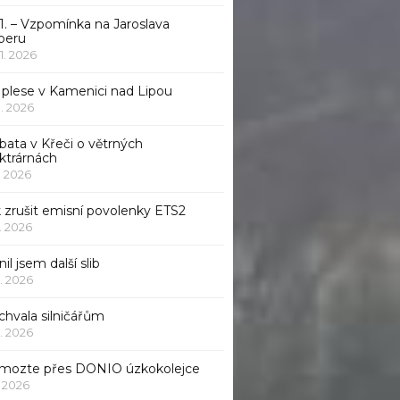
1. – Vzpomínka na Jaroslava
beru
 1. 2026
 plese v Kamenici nad Lipou
 1. 2026
bata v Křeči o větrných
ktrárnách
1. 2026
 zrušit emisní povolenky ETS2
1. 2026
nil jsem další slib
1. 2026
chvala silničářům
1. 2026
mozte přes DONIO úzkokolejce
1. 2026