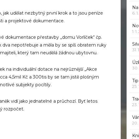
Na
, jak udělat nezbytný první krok a to jsou peníze
6. 
osti a projektové dokumentace.
Nov
1. 1
ové dokumentace přestavby „domu Vorlíček“ čp.
Sil
rok dva nepotřebuje a měla by se spíš obratem ruky
31. 
majiteli, který tam neudělá žádnou ubytovnu.
Úzk
30.
tek na individuální dotace na nejrůznější „Akce
e cca 4,5mil Kč a 300tis by se tam jistě plošným
Ti
otlivé subjekty pocítily.
25.
Tr
něk vidí jako jednatelné a průchozí. Byť letos
23.
ý rozpočet.
Vá
20.
Kn