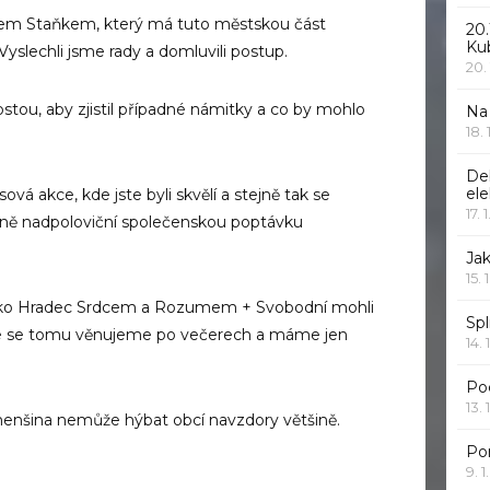
mem Staňkem, který má tuto městskou část
20.
Ku
 Vyslechli jsme rady a domluvili postup.
20.
ostou, aby zjistil případné námitky a co by mohlo
Na
18.
De
ele
ová akce, kde jste byli skvělí a stejně tak se
17. 
zně nadpoloviční společenskou poptávku
Jak
15. 
jako Hradec Srdcem a Rozumem + Svobodní mohli
Spl
ože se tomu věnujeme po večerech a máme jen
14. 
Po
13. 
enšina nemůže hýbat obcí navzdory většině.
Po
9. 