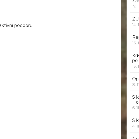
Za
17. 
ZU
14. 
aktivní podporu.
Rep
13. 
Kd
po
13. 
Opr
8. 1
S k
Ho
6. 1
S 
4. 1
Ne