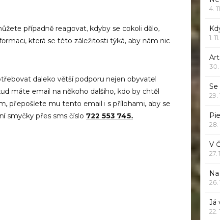
4. 1
ůžete případně reagovat, kdyby se cokoli dělo,
Kd
1. 1
ormaci, která se této záležitosti týká, aby nám nic
Art
30.
třebovat daleko větší podporu nejen obyvatel
Se
okud máte email na někoho dalšího, kdo by chtěl
29.
, přepošlete mu tento email i s přílohami, aby se
Pie
ční smyčky přes sms číslo
722 553 745.
28.
V 
27.
Na 
26.
Já
22.