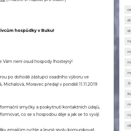
c
d
ivcům hospůdky v Buku!
d
hi
h
že Vám není osud hospody lhostejný!
h
h
erou po dohodě zástupci osadního výboru ve
J
, Michalová, Moravec předají v pondělí 11.11.2019
K
m
nformační smyčky a poskytnutí kontaktních údajů,
rmovat, co se s hospodou děje a jak se to vyvíjí.
n
o
y emailům rychle a levně spolu komunikovat,