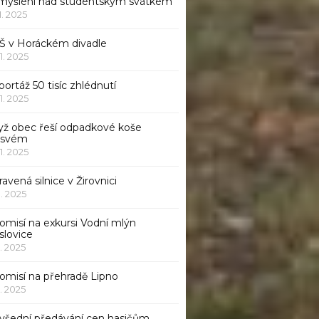
myšlení nad studentským svátkem
11. 2025
Š v Horáckém divadle
11. 2025
ortáž 50 tisíc zhlédnutí
11. 2025
yž obec řeší odpadkové koše
 svém
11. 2025
avená silnice v Žirovnici
1. 2025
omisí na exkursi Vodní mlýn
slovice
1. 2025
komisí na přehradě Lipno
1. 2025
všední předávání cen hasičům