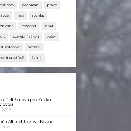
elhřimov
podnikání
právo
říroda
rada
rozhlas
ozhledna
rozpočet
senát
port
stavební zákon
volby
stupitelstvo
školství
votní prostředí
žurnál
na Pelhřimova pro Zuzku
vlovou
1. 2026
běh Albrechta z Valdštejnu
 1. 2026