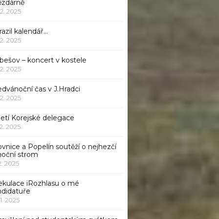
ězdárně
12. 2025
azil kalendář…
12. 2025
bešov – koncert v kostele
12. 2025
dvánoční čas v J.Hradci
12. 2025
jetí Korejské delegace
12. 2025
ovnice a Popelín soutěží o nejhezčí
noční strom
12. 2025
ekulace iRozhlasu o mé
ndidatuře
11. 2025