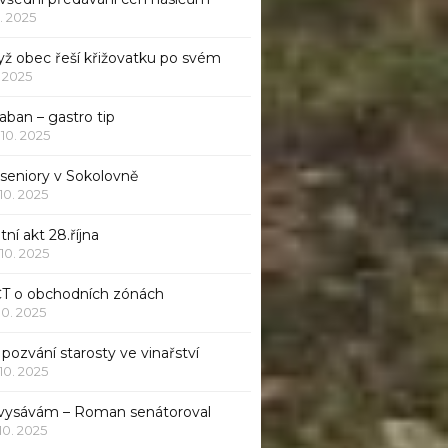
1. 2025
yž obec řeší křižovatku po svém
1. 2025
aban – gastro tip
 10. 2025
 seniory v Sokolovně
 10. 2025
tní akt 28.října
 10. 2025
ČT o obchodních zónách
 10. 2025
pozvání starosty ve vinařství
 10. 2025
 vysávám – Roman senátoroval
 10. 2025