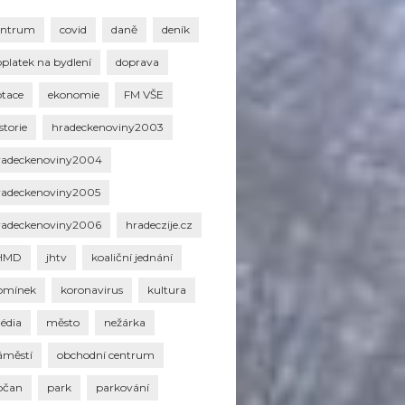
entrum
covid
daně
deník
oplatek na bydlení
doprava
otace
ekonomie
FM VŠE
storie
hradeckenoviny2003
radeckenoviny2004
radeckenoviny2005
radeckenoviny2006
hradeczije.cz
HMD
jhtv
koaliční jednání
omínek
koronavirus
kultura
édia
město
nežárka
áměstí
obchodní centrum
bčan
park
parkování