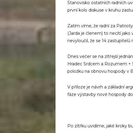
Stanovisko ostatních radních uvi
první kolo diskuse v kruhu zast
Zatím víme, že radní za Patrio
(Jarda je členem) to necítí jak
nevyloučil, že se 14 zastupitelů
Dnes večer se na zítřejší jedná
Hradec Srdcem a Rozumem + Sv
položku na obnovu hospody v B
V příloze je návrh a základní a
fáze výstavby nové hospody do
Po zítřku uvidíme, jaké kroky 