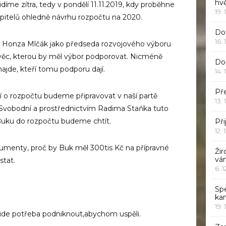
hv
díme zítra, tedy v pondělí 11.11.2019, kdy proběhne
19. 
upitelů ohledně návrhu rozpočtu na 2020.
Dor
16. 
ty Honza Mlčák jako předseda rozvojového výboru
o věc, kterou by měl výbor podporovat. Nicméně
Do
 najde, kteří tomu podporu dají.
14. 
Pře
ní o rozpočtu budeme připravovat v naší partě
13. 
obodní a prostřednictvím Radima Staňka tuto
uku do rozpočtu budeme chtít.
Při
12. 
rgumenty, proč by Buk měl 300tis Kč na přípravné
Žir
vá
stat.
6. 
Sp
ka
19. 
bude potřeba podniknout,abychom uspěli.