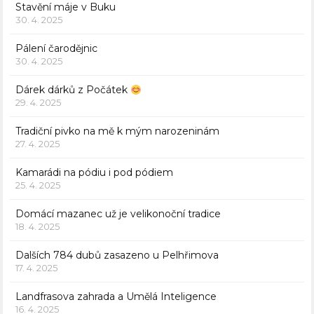
Stavění máje v Buku
30. 4. 2025
Pálení čarodějnic
30. 4. 2025
Dárek dárků z Počátek
29. 4. 2025
Tradiční pivko na mě k mým narozeninám
27. 4. 2025
Kamarádi na pódiu i pod pódiem
25. 4. 2025
Domácí mazanec už je velikonoční tradice
18. 4. 2025
Dalších 784 dubů zasazeno u Pelhřimova
17. 4. 2025
Landfrasova zahrada a Umělá Inteligence
16. 4. 2025