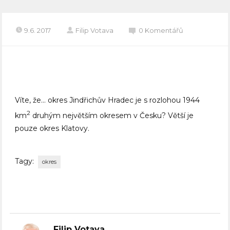
9.6. 2017
Filip Votava
0 Komentářů
Víte, že… okres Jindřichův Hradec je s rozlohou 1944
2
km
druhým největším okresem v Česku? Větší je
pouze okres Klatovy.
Tagy:
okres
Filip Votava