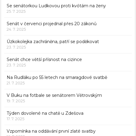
Se senátorkou Ludkovou proti kvótám na ženy
25. 7. 2025
Senát v červenci projednal přes 20 zákonů
24. 7. 2025
Úzkokolejka zachráněna, patří se poděkovat
23. 7. 2025
Senát chce větší přísnost na cizince
23. 7. 2025
Na Rudláku po 55 letech na smaragdové svatbě
21. 7. 2025
V Buku na fotbale se senátorem Větrovským
19. 7. 2025
Týden dovolené na chatě u Zdešova
17. 7. 2025
Vzpomínka na oddávání první zlaté svatby