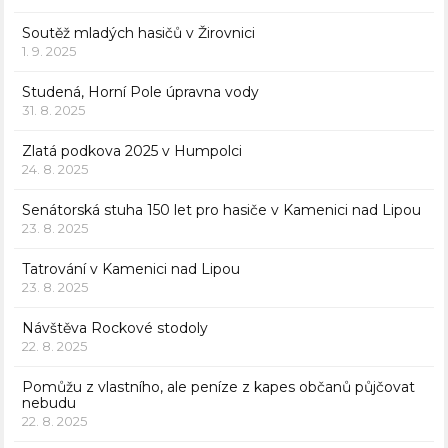
Soutěž mladých hasičů v Žirovnici
1. 9. 2025
Studená, Horní Pole úpravna vody
31. 8. 2025
Zlatá podkova 2025 v Humpolci
24. 8. 2025
Senátorská stuha 150 let pro hasiče v Kamenici nad Lipou
23. 8. 2025
Tatrování v Kamenici nad Lipou
23. 8. 2025
Návštěva Rockové stodoly
22. 8. 2025
Pomůžu z vlastního, ale peníze z kapes občanů půjčovat
nebudu
22. 8. 2025