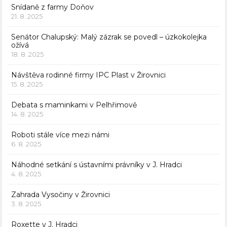
Snídaně z farmy Doňov
21. 8. 2025
Senátor Chalupský: Malý zázrak se povedl – úzkokolejka
ožívá
18. 8. 2025
Návštěva rodinné firmy IPC Plast v Žirovnici
15. 8. 2025
Debata s maminkami v Pelhřimově
14. 8. 2025
Roboti stále více mezi námi
6. 8. 2025
Náhodné setkání s ústavními právníky v J. Hradci
4. 8. 2025
Zahrada Vysočiny v Žirovnici
3. 8. 2025
Roxette v J. Hradci