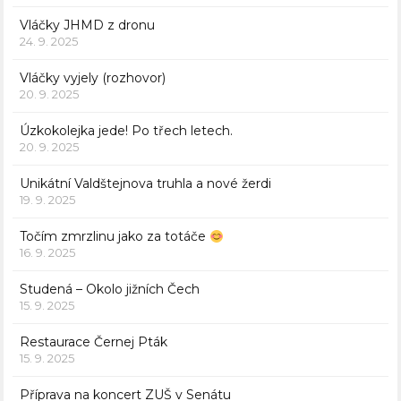
Vláčky JHMD z dronu
24. 9. 2025
Vláčky vyjely (rozhovor)
20. 9. 2025
Úzkokolejka jede! Po třech letech.
20. 9. 2025
Unikátní Valdštejnova truhla a nové žerdi
19. 9. 2025
Točím zmrzlinu jako za totáče
16. 9. 2025
Studená – Okolo jižních Čech
15. 9. 2025
Restaurace Černej Pták
15. 9. 2025
Příprava na koncert ZUŠ v Senátu