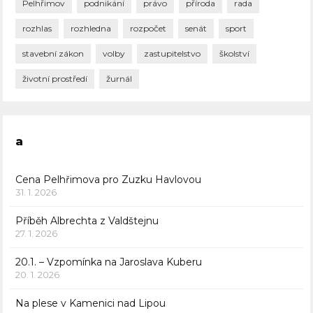
Pelhřimov
podnikání
právo
příroda
rada
rozhlas
rozhledna
rozpočet
senát
sport
stavební zákon
volby
zastupitelstvo
školství
životní prostředí
žurnál
a
Cena Pelhřimova pro Zuzku Havlovou
31. 1. 2026
Příběh Albrechta z Valdštejnu
27. 1. 2026
20.1. – Vzpomínka na Jaroslava Kuberu
20. 1. 2026
Na plese v Kamenici nad Lipou