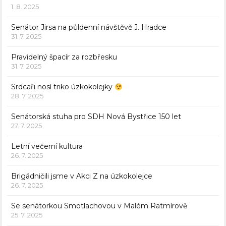
1. 8. 2025
Senátor Jirsa na půldenní návštěvě J. Hradce
31. 7. 2025
Pravidelný špacír za rozbřesku
31. 7. 2025
Srdcaři nosí triko úzkokolejky
28. 7. 2025
Senátorská stuha pro SDH Nová Bystřice 150 let
27. 7. 2025
Letní večerní kultura
26. 7. 2025
Brigádničili jsme v Akci Z na úzkokolejce
26. 7. 2025
Se senátorkou Smotlachovou v Malém Ratmírově
25. 7. 2025