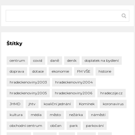
Štítky
centrum
covid
daně
deník
doplatek na bydlení
doprava
dotace
ekonomie
FM VŠE
historie
hradeckenoviny2003
hradeckenoviny2004
hradeckenoviny2005
hradeckenoviny2006
hradeczije.cz
JHMD
jhtv
koaliční jednání
Komínek
koronavirus
kultura
média
město
nežárka
náměstí
obchodní centrum
občan
park
parkování