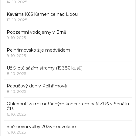
14. 10. 2025
Kavárna K66 Kamenice nad Lipou
13. 10. 2025
Podzemní vodojemy v Brně
9. 10. 2025
Pelhřimovsko žije medvědem
9. 10. 2025
Už 5 letá sázím stromy (15.386 kusů)
8. 10. 2025
Papučový den v Pelhřimově
8. 10. 2025
Ohlednutí za mimořádným koncertem naší ZUŠ v Senátu
ČR.
6. 10. 2025
Sněmovní volby 2025 – odvoleno
4. 10. 2025