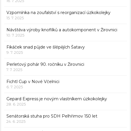
16. 7. 2025
Vzpomínka na zoufalství s reorganizací úzkokolejky
15. 7. 2025
Návštěva výroby knoflíků a autokomponent v Žirovnici
10. 7. 2025
Fikáček snad půjde ve šlépějích Šatavy
9. 7. 2025
Perleťový pohár 90. ročníku v Žirovnici
7. 7. 2025
Fichtl Cup v Nové Včelnici
6. 7. 2025
Gepard Express je novým vlastníkem úzkokolejky
28. 6. 2025
Senátorská stuha pro SDH Pelhřimov 150 let
24. 6. 2025