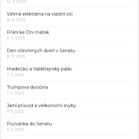
14. 5. 2025
Větrná elektrárna na vlastní oči
12. 5. 2025
Přání ke Dni matek
11. 5. 2025
Den otevřených dveří v Senátu
8. 5. 2025
Hradečáci a Valdštejnský palác
7. 5. 2025
Trumpova divočina
7. 5. 2025
Jarní průvod a velikonoční zvyky
7. 5. 2025
Pozvánka do Senátu
5. 5. 2025