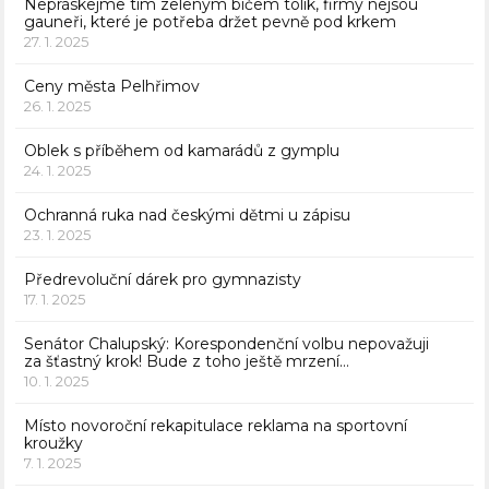
Nepráskejme tím zeleným bičem tolik, firmy nejsou
gauneři, které je potřeba držet pevně pod krkem
27. 1. 2025
Ceny města Pelhřimov
26. 1. 2025
Oblek s příběhem od kamarádů z gymplu
24. 1. 2025
Ochranná ruka nad českými dětmi u zápisu
23. 1. 2025
Předrevoluční dárek pro gymnazisty
17. 1. 2025
Senátor Chalupský: Korespondenční volbu nepovažuji
za šťastný krok! Bude z toho ještě mrzení…
10. 1. 2025
Místo novoroční rekapitulace reklama na sportovní
kroužky
7. 1. 2025