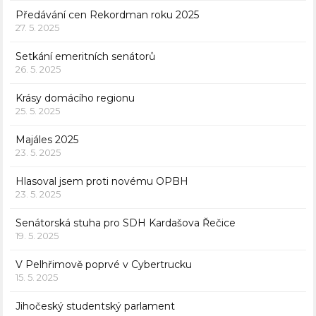
Předávání cen Rekordman roku 2025
27. 5. 2025
Setkání emeritních senátorů
26. 5. 2025
Krásy domácího regionu
25. 5. 2025
Majáles 2025
23. 5. 2025
Hlasoval jsem proti novému OPBH
23. 5. 2025
Senátorská stuha pro SDH Kardašova Řečice
19. 5. 2025
V Pelhřimově poprvé v Cybertrucku
15. 5. 2025
Jihočeský studentský parlament