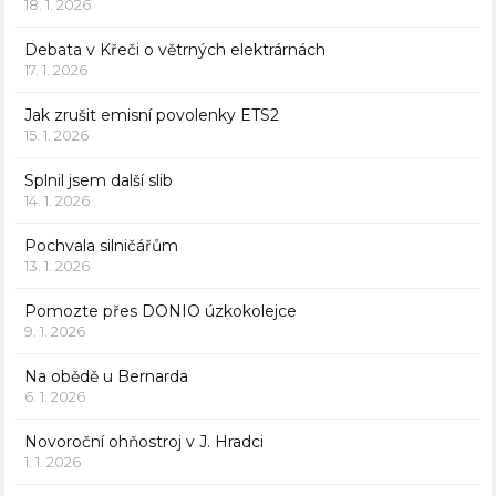
18. 1. 2026
Debata v Křeči o větrných elektrárnách
17. 1. 2026
Jak zrušit emisní povolenky ETS2
15. 1. 2026
Splnil jsem další slib
14. 1. 2026
Pochvala silničářům
13. 1. 2026
Pomozte přes DONIO úzkokolejce
9. 1. 2026
Na obědě u Bernarda
6. 1. 2026
Novoroční ohňostroj v J. Hradci
1. 1. 2026