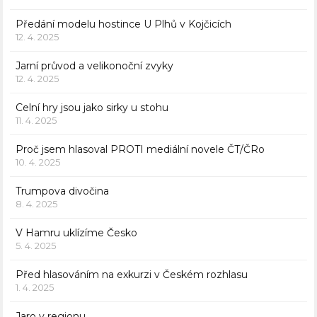
Předání modelu hostince U Plhů v Kojčicích
12. 4. 2025
Jarní průvod a velikonoční zvyky
12. 4. 2025
Celní hry jsou jako sirky u stohu
11. 4. 2025
Proč jsem hlasoval PROTI mediální novele ČT/ČRo
10. 4. 2025
Trumpova divočina
8. 4. 2025
V Hamru uklízíme Česko
5. 4. 2025
Před hlasováním na exkurzi v Českém rozhlasu
1. 4. 2025
Jaro v regionu