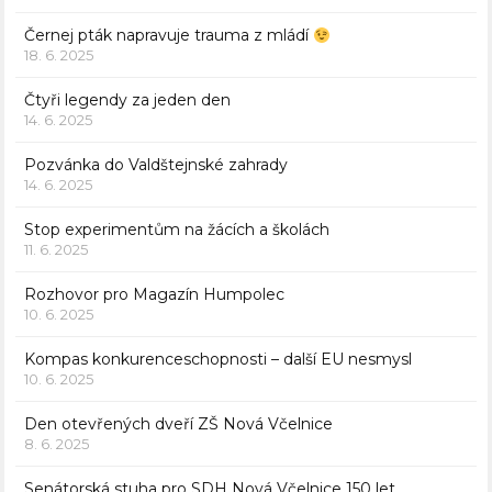
Černej pták napravuje trauma z mládí
18. 6. 2025
Čtyři legendy za jeden den
14. 6. 2025
Pozvánka do Valdštejnské zahrady
14. 6. 2025
Stop experimentům na žácích a školách
11. 6. 2025
Rozhovor pro Magazín Humpolec
10. 6. 2025
Kompas konkurenceschopnosti – další EU nesmysl
10. 6. 2025
Den otevřených dveří ZŠ Nová Včelnice
8. 6. 2025
Senátorská stuha pro SDH Nová Včelnice 150 let