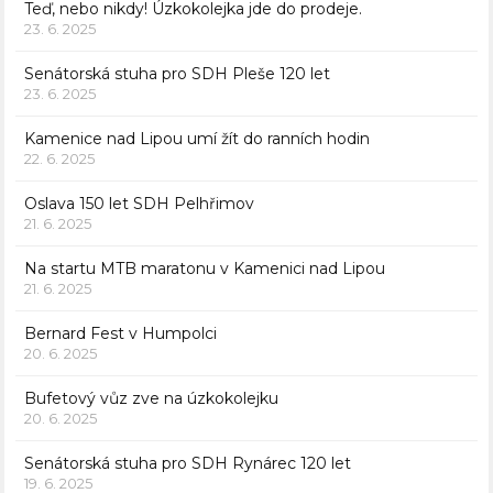
Teď, nebo nikdy! Úzkokolejka jde do prodeje.
23. 6. 2025
Senátorská stuha pro SDH Pleše 120 let
23. 6. 2025
Kamenice nad Lipou umí žít do ranních hodin
22. 6. 2025
Oslava 150 let SDH Pelhřimov
21. 6. 2025
Na startu MTB maratonu v Kamenici nad Lipou
21. 6. 2025
Bernard Fest v Humpolci
20. 6. 2025
Bufetový vůz zve na úzkokolejku
20. 6. 2025
Senátorská stuha pro SDH Rynárec 120 let
19. 6. 2025