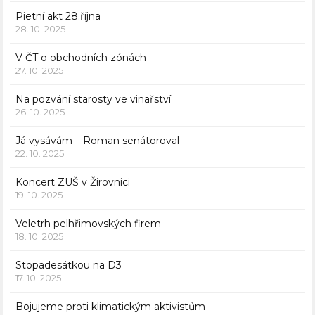
Pietní akt 28.října
28. 10. 2025
V ČT o obchodních zónách
27. 10. 2025
Na pozvání starosty ve vinařství
26. 10. 2025
Já vysávám – Roman senátoroval
22. 10. 2025
Koncert ZUŠ v Žirovnici
19. 10. 2025
Veletrh pelhřimovských firem
18. 10. 2025
Stopadesátkou na D3
17. 10. 2025
Bojujeme proti klimatickým aktivistům