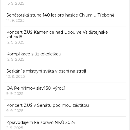
15. 9. 2025
Senátorská stuha 140 let pro hasiče Chlum u Třeboně
14. 9. 2025
Koncert ZUŠ Kamenice nad Lipou ve Valdštejnské
zahradě
12. 9. 2025
Komplikace s úzkokolejkou
12. 9. 2025
Setkání s mistryní světa v psaní na stroji
10. 9. 2025
OA Pelhřimov slaví 50. výročí
9. 9. 2025
Koncert ZUŠ v Senátu pod mou záštitou
9. 9. 2025
Zpravodajem ke zprávě NKÚ 2024
2. 9. 2025