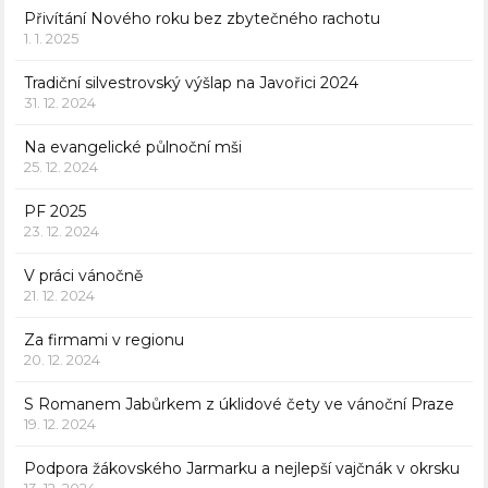
Přivítání Nového roku bez zbytečného rachotu
1. 1. 2025
Tradiční silvestrovský výšlap na Javořici 2024
31. 12. 2024
Na evangelické půlnoční mši
25. 12. 2024
PF 2025
23. 12. 2024
V práci vánočně
21. 12. 2024
Za firmami v regionu
20. 12. 2024
S Romanem Jabůrkem z úklidové čety ve vánoční Praze
19. 12. 2024
Podpora žákovského Jarmarku a nejlepší vajčnák v okrsku