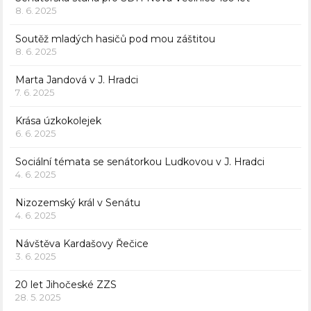
8. 6. 2025
Soutěž mladých hasičů pod mou záštitou
8. 6. 2025
Marta Jandová v J. Hradci
7. 6. 2025
Krása úzkokolejek
6. 6. 2025
Sociální témata se senátorkou Ludkovou v J. Hradci
4. 6. 2025
Nizozemský král v Senátu
4. 6. 2025
Návštěva Kardašovy Řečice
3. 6. 2025
20 let Jihočeské ZZS
28. 5. 2025