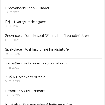
Předvánoční čas v J.Hradci
13. 12. 2025
Přijetí Korejské delegace
12. 12. 2025
Žirovnice a Popelín soutěží o nejhezčí vánoční strom
6. 12. 2025
Spekulace iRozhlasu o mé kandidatuře
19. 11. 2025
Zamyšlení nad studentským svátkem
17. 11. 2025
ZUŠ v Horáckém divadle
14. 11. 2025
Reportáž 50 tisíc zhlédnutí
13. 11. 2025
Když obec řeší odpadkové koše po svém