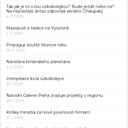
Tak jak je to s tou úzkokolejkou? Bude jezdit nebo ne?
Na nejčastější dotaz odpovídá senátor Chalupský
4. 3. 2025
Masopust a tradice na Vysočině
2. 3. 2025
Propaguji soutěž Vesnice roku
26. 2. 2025
Návštěva brněnského planetária
3. 2. 2025
Interpelace kvůli úzkokolejce
31. 1. 2025
Národní Galerie Praha zvažuje projekty v regionu
28. 1. 2025
Kritika ministra za nové povinnosti firmám
27. 1. 2025