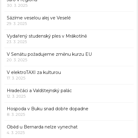
30. 3. 2025
Sázíme veselou alej ve Veselé
29. 3. 2025
Vydařený studenský ples v Mrákotíně
23. 3. 2025
V Senátu požadujeme změnu kurzu EU
20. 3. 2025
V elektroTAXI za kulturou
17. 3. 2025
Hradečáci a Valdštejnský palác
12. 3. 2025
Hospoda v Buku snad dobře dopadne
8. 3. 2025
Oběd u Bernarda nelze vynechat
4. 3. 2025