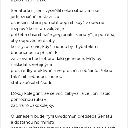
Senátorům jsem vysvětlil celou situaci a ti se
jednoznačně postavili za
usnesení, které pomohli doplnit, když v obecné
rozpravě konstatovali, že je
potřeba chránit naše „regionální klenoty“, je potřeba,
aby odpovědné osoby
konaly, o to víc, když mohou být hybatelem
budoucnosti a přispět k
zachování hodnot pro další generace. Měly by
nakládat s veřejnými
prostředky efektivně a ve prospěch občanů. Pokud
tak činit nebudou, mohou
státu způsobit škodu.
Děkuji kolegům, že se věcí zabývali a že i oni nabídli
pomocnou ruku v
záchraně úzkokolejky.
O usnesení bude nyní uvědoměn předseda Senátu
a dostanou ho ministři