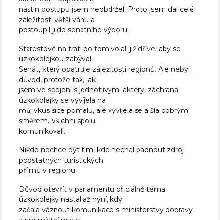
nástin postupu jsem neobdržel. Proto jsem dal celé
záležitosti větší váhu a
postoupil ji do senátního výboru.
Starostové na trati po tom volali již dříve, aby se
úzkokolejkou zabýval i
Senát, který opatruje záležitosti regionů. Ale nebyl
důvod, protože tak, jak
jsem ve spojení s jednotlivými aktéry, záchrana
úzkokolejky se vyvíjela na
můj vkus sice pomalu, ale vyvíjela se a šla dobrým
směrem. Všichni spolu
komunikovali.
Nikdo nechce být tím, kdo nechal padnout zdroj
podstatných turistických
příjmů v regionu.
Důvod otevřít v parlamentu oficiálně téma
úzkokolejky nastal až nyní, kdy
začala váznout komunikace s ministerstvy dopravy
a pro místní rozvoj.