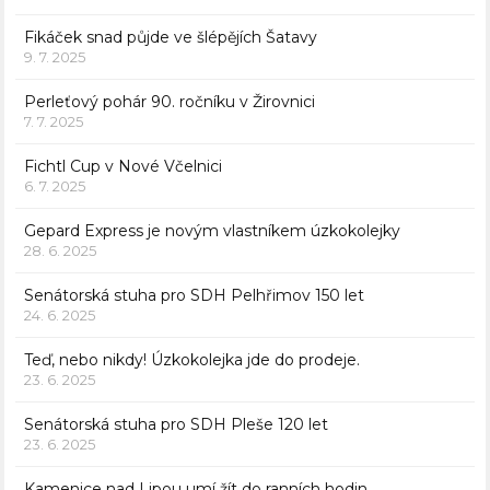
Fikáček snad půjde ve šlépějích Šatavy
9. 7. 2025
Perleťový pohár 90. ročníku v Žirovnici
7. 7. 2025
Fichtl Cup v Nové Včelnici
6. 7. 2025
Gepard Express je novým vlastníkem úzkokolejky
28. 6. 2025
Senátorská stuha pro SDH Pelhřimov 150 let
24. 6. 2025
Teď, nebo nikdy! Úzkokolejka jde do prodeje.
23. 6. 2025
Senátorská stuha pro SDH Pleše 120 let
23. 6. 2025
Kamenice nad Lipou umí žít do ranních hodin