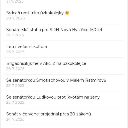
31. 7. 2025
Srdcaři nosí triko úzkokolejky
28. 7. 2025
Senátorská stuha pro SDH Nová Bystřice 150 let
27. 7. 2025
Letní večerní kultura
26. 7. 2025
Brigádničili jsme v Akci Z na úzkokolejce
26. 7. 2025
Se senátorkou Smotlachovou v Malém Ratmírově
25. 7. 2025
Se senátorkou Ludkovou proti kvótám na ženy
25. 7. 2025
Senát v červenci projednal přes 20 zákonů
24. 7. 2025