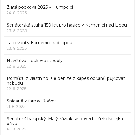
Zlatá podkova 2025 v Humpolci
24. 8. 2025
Senátorská stuha 150 let pro hasiče v Kamenici nad Lipou
23. 8. 2025
Tatrování v Kamenici nad Lipou
23. 8. 2025
Návštěva Rockové stodoly
22. 8. 2025
Pomůžu z vlastního, ale peníze z kapes občanů půjčovat
nebudu
22. 8. 2025
Snídaně z farmy Doňov
21. 8. 2025
Senátor Chalupský: Malý zázrak se povedl – úzkokolejka
ožívá
18. 8. 2025