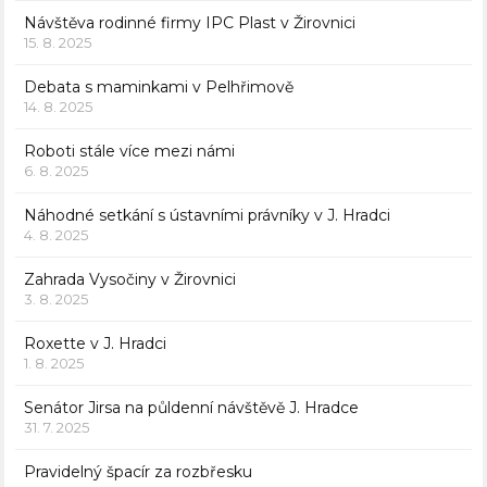
Návštěva rodinné firmy IPC Plast v Žirovnici
15. 8. 2025
Debata s maminkami v Pelhřimově
14. 8. 2025
Roboti stále více mezi námi
6. 8. 2025
Náhodné setkání s ústavními právníky v J. Hradci
4. 8. 2025
Zahrada Vysočiny v Žirovnici
3. 8. 2025
Roxette v J. Hradci
1. 8. 2025
Senátor Jirsa na půldenní návštěvě J. Hradce
31. 7. 2025
Pravidelný špacír za rozbřesku