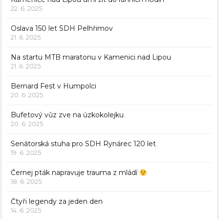
22. 6. 2025
Oslava 150 let SDH Pelhřimov
21. 6. 2025
Na startu MTB maratonu v Kamenici nad Lipou
21. 6. 2025
Bernard Fest v Humpolci
20. 6. 2025
Bufetový vůz zve na úzkokolejku
20. 6. 2025
Senátorská stuha pro SDH Rynárec 120 let
19. 6. 2025
Černej pták napravuje trauma z mládí
18. 6. 2025
Čtyři legendy za jeden den
14. 6. 2025