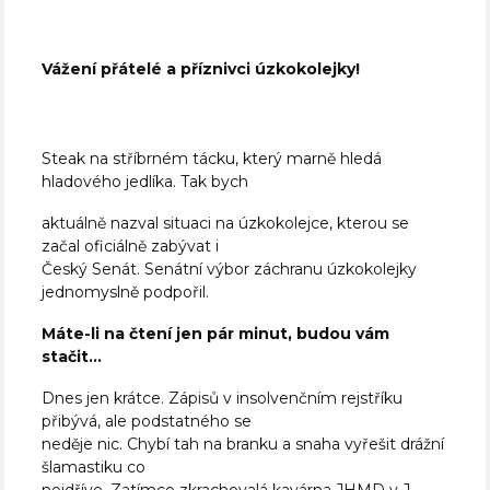
Vážení přátelé a příznivci úzkokolejky!
Steak na stříbrném tácku, který marně hledá
hladového jedlíka. Tak bych
aktuálně nazval situaci na úzkokolejce, kterou se
začal oficiálně zabývat i
Český Senát. Senátní výbor záchranu úzkokolejky
jednomyslně podpořil.
Máte-li na čtení jen pár minut, budou vám
stačit…
Dnes jen krátce. Zápisů v insolvenčním rejstříku
přibývá, ale podstatného se
neděje nic. Chybí tah na branku a snaha vyřešit drážní
šlamastiku co
nejdříve. Zatímco zkrachovalá kavárna JHMD v J.