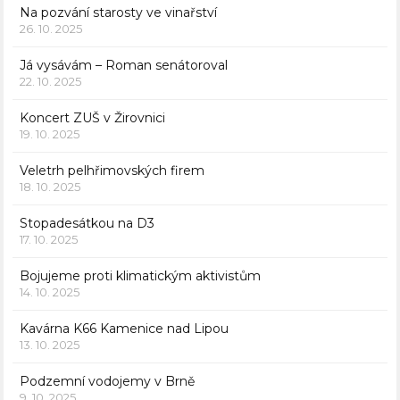
Na pozvání starosty ve vinařství
26. 10. 2025
Já vysávám – Roman senátoroval
22. 10. 2025
Koncert ZUŠ v Žirovnici
19. 10. 2025
Veletrh pelhřimovských firem
18. 10. 2025
Stopadesátkou na D3
17. 10. 2025
Bojujeme proti klimatickým aktivistům
14. 10. 2025
Kavárna K66 Kamenice nad Lipou
13. 10. 2025
Podzemní vodojemy v Brně
9. 10. 2025