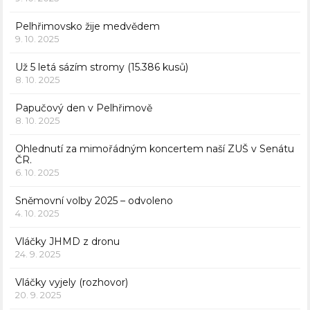
Pelhřimovsko žije medvědem
9. 10. 2025
Už 5 letá sázím stromy (15.386 kusů)
8. 10. 2025
Papučový den v Pelhřimově
8. 10. 2025
Ohlednutí za mimořádným koncertem naší ZUŠ v Senátu
ČR.
6. 10. 2025
Sněmovní volby 2025 – odvoleno
4. 10. 2025
Vláčky JHMD z dronu
24. 9. 2025
Vláčky vyjely (rozhovor)
20. 9. 2025