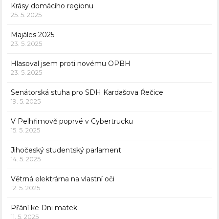
Krásy domácího regionu
25. 5. 2025
Majáles 2025
23. 5. 2025
Hlasoval jsem proti novému OPBH
23. 5. 2025
Senátorská stuha pro SDH Kardašova Řečice
19. 5. 2025
V Pelhřimově poprvé v Cybertrucku
15. 5. 2025
Jihočeský studentský parlament
14. 5. 2025
Větrná elektrárna na vlastní oči
12. 5. 2025
Přání ke Dni matek
11. 5. 2025