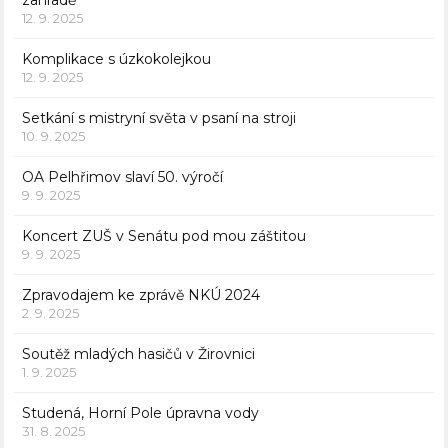
zahradě
12. 9. 2025
Komplikace s úzkokolejkou
12. 9. 2025
Setkání s mistryní světa v psaní na stroji
10. 9. 2025
OA Pelhřimov slaví 50. výročí
9. 9. 2025
Koncert ZUŠ v Senátu pod mou záštitou
9. 9. 2025
Zpravodajem ke zprávě NKÚ 2024
2. 9. 2025
Soutěž mladých hasičů v Žirovnici
1. 9. 2025
Studená, Horní Pole úpravna vody
31. 8. 2025