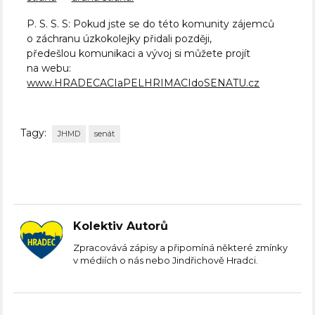
P. S. S. S: Pokud jste se do této komunity zájemců
o záchranu úzkokolejky přidali později,
předešlou komunikaci a vývoj si můžete projít
na webu:
www.HRADECACIaPELHRIMACIdoSENATU.cz
Tagy:
JHMD
senát
Kolektiv Autorů
Zpracovává zápisy a připomíná některé zmínky
v médiích o nás nebo Jindřichově Hradci.