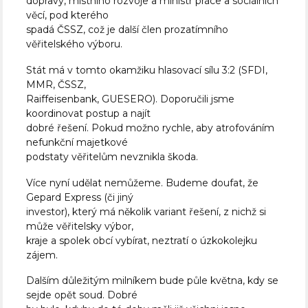
dopravy, místního rozvoje a ministr práce a sociálních
věcí, pod kterého
spadá ČSSZ, což je další člen prozatímního
věřitelského výboru.
Stát má v tomto okamžiku hlasovací sílu 3:2 (SFDI,
MMR, ČSSZ,
Raiffeisenbank, GUESERO). Doporučili jsme
koordinovat postup a najít
dobré řešení. Pokud možno rychle, aby atrofováním
nefunkční majetkové
podstaty věřitelům nevznikla škoda.
Více nyní udělat nemůžeme. Budeme doufat, že
Gepard Express (či jiný
investor), který má několik variant řešení, z nichž si
může věřitelsky výbor,
kraje a spolek obcí vybírat, neztratí o úzkokolejku
zájem.
Dalším důležitým milníkem bude půle května, kdy se
sejde opět soud. Dobré