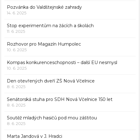
Pozvánka do Valdštejnské zahrady
14. 6. 2025
Stop experimentům na žácích a školách
11. 6. 2025
Rozhovor pro Magazín Humpolec
10. 6. 2025
Kompas konkurenceschopnosti – další EU nesmysl
10. 6. 2025
Den otevřených dveří ZŠ Nová Včelnice
8. 6. 2025
Senátorská stuha pro SDH Nová Včelnice 150 let
8. 6. 2025
Soutěž mladých hasičů pod mou záštitou
8. 6. 2025
Marta Jandová v J. Hradci