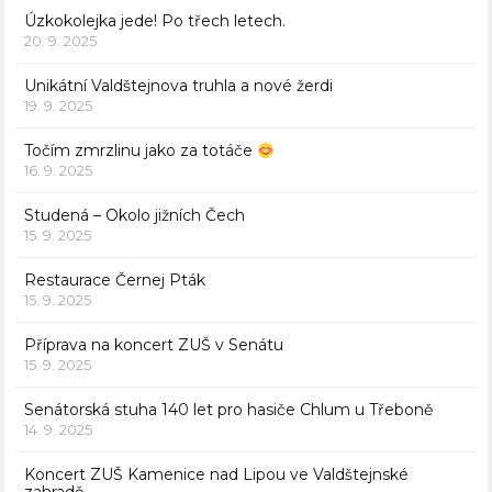
Úzkokolejka jede! Po třech letech.
20. 9. 2025
Unikátní Valdštejnova truhla a nové žerdi
19. 9. 2025
Točím zmrzlinu jako za totáče
16. 9. 2025
Studená – Okolo jižních Čech
15. 9. 2025
Restaurace Černej Pták
15. 9. 2025
Příprava na koncert ZUŠ v Senátu
15. 9. 2025
Senátorská stuha 140 let pro hasiče Chlum u Třeboně
14. 9. 2025
Koncert ZUŠ Kamenice nad Lipou ve Valdštejnské