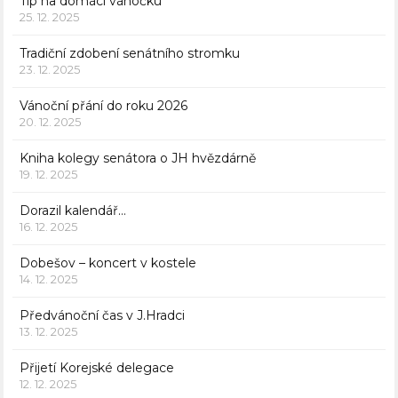
Tip na domácí vánočku
25. 12. 2025
Tradiční zdobení senátního stromku
23. 12. 2025
Vánoční přání do roku 2026
20. 12. 2025
Kniha kolegy senátora o JH hvězdárně
19. 12. 2025
Dorazil kalendář…
16. 12. 2025
Dobešov – koncert v kostele
14. 12. 2025
Předvánoční čas v J.Hradci
13. 12. 2025
Přijetí Korejské delegace
12. 12. 2025