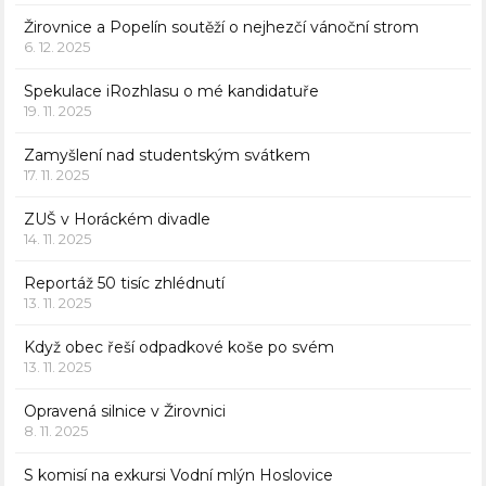
Žirovnice a Popelín soutěží o nejhezčí vánoční strom
6. 12. 2025
Spekulace iRozhlasu o mé kandidatuře
19. 11. 2025
Zamyšlení nad studentským svátkem
17. 11. 2025
ZUŠ v Horáckém divadle
14. 11. 2025
Reportáž 50 tisíc zhlédnutí
13. 11. 2025
Když obec řeší odpadkové koše po svém
13. 11. 2025
Opravená silnice v Žirovnici
8. 11. 2025
S komisí na exkursi Vodní mlýn Hoslovice