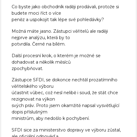
Co byste jako obchodník raději prodávali, protože si
budete moci říct o více
peněz a uspokojit tak lépe své pohledávky?
Možná máte jasno. Zástupci věřitelů ale raději
nejprve analýzu, která by to
potvrdila. Černé na bílém.
Další procesní krok, o kterém je možné se
dohadovat a několik měsíců
zpochybňovat.
Zástupce SFDI, se dokonce nechtěl prozatímního
věřitelského výboru
účastnit vůbec, což nesl nelibě i soud, že stát chce
rezignovat na výkon
svých práv. Proto jsem okamžitě napsal vysvětlující
dopis příslušným
ministrům, aby nedošlo k pochybení.
SFDI sice za ministerstvo dopravy ve výboru zůstal,
ale oficiální odpověď a