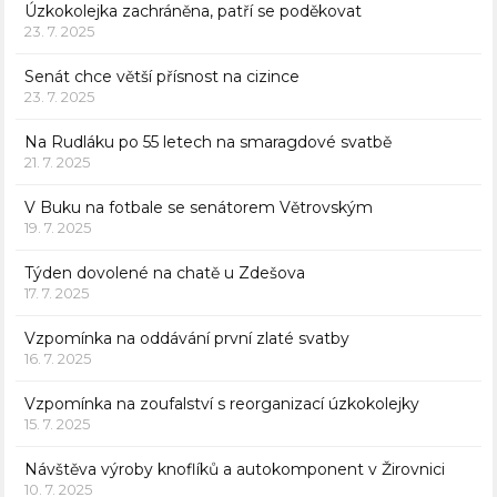
Úzkokolejka zachráněna, patří se poděkovat
23. 7. 2025
Senát chce větší přísnost na cizince
23. 7. 2025
Na Rudláku po 55 letech na smaragdové svatbě
21. 7. 2025
V Buku na fotbale se senátorem Větrovským
19. 7. 2025
Týden dovolené na chatě u Zdešova
17. 7. 2025
Vzpomínka na oddávání první zlaté svatby
16. 7. 2025
Vzpomínka na zoufalství s reorganizací úzkokolejky
15. 7. 2025
Návštěva výroby knoflíků a autokomponent v Žirovnici
10. 7. 2025