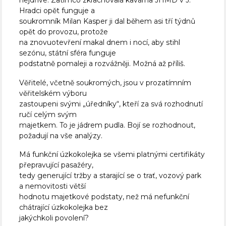
Hradci opět funguje a
soukromník Milan Kasper ji dal během asi tří týdnů
opět do provozu, protože
na znovuotevření makal dnem i nocí, aby stihl
sezónu, státní sféra funguje
podstatně pomaleji a rozvážněji. Možná až příliš.
Věřitelé, včetně soukromých, jsou v prozatímním
věřitelském výboru
zastoupeni svými „úředníky“, kteří za svá rozhodnutí
ručí celým svým
majetkem. To je jádrem pudla. Bojí se rozhodnout,
požadují na vše analýzy.
Má funkční úzkokolejka se všemi platnými certifikáty
přepravující pasažéry,
tedy generující tržby a starající se o trať, vozový park
a nemovitosti větší
hodnotu majetkové podstaty, než má nefunkční
chátrající úzkokolejka bez
jakýchkoli povolení?