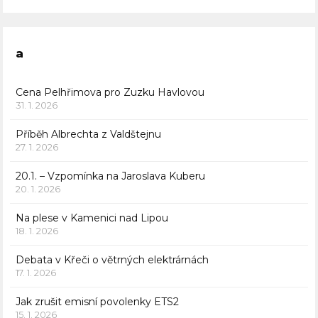
a
Cena Pelhřimova pro Zuzku Havlovou
31. 1. 2026
Příběh Albrechta z Valdštejnu
27. 1. 2026
20.1. – Vzpomínka na Jaroslava Kuberu
20. 1. 2026
Na plese v Kamenici nad Lipou
18. 1. 2026
Debata v Křeči o větrných elektrárnách
17. 1. 2026
Jak zrušit emisní povolenky ETS2
15. 1. 2026