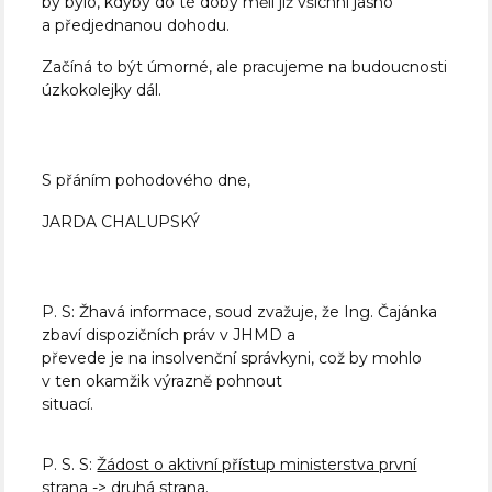
by bylo, kdyby do té doby měli již všichni jasno
a předjednanou dohodu.
Začíná to být úmorné, ale pracujeme na budoucnosti
úzkokolejky dál.
S přáním pohodového dne,
JARDA CHALUPSKÝ
P. S: Žhavá informace, soud zvažuje, že Ing. Čajánka
zbaví dispozičních práv v JHMD a
převede je na insolvenční správkyni, což by mohlo
v ten okamžik výrazně pohnout
situací.
P. S. S:
Žádost o aktivní přístup ministerstva první
strana
->
druhá strana.