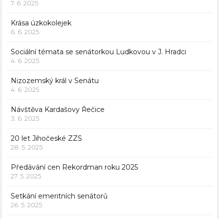
7. 6. 2025
Krása úzkokolejek
6. 6. 2025
Sociální témata se senátorkou Ludkovou v J. Hradci
4. 6. 2025
Nizozemský král v Senátu
4. 6. 2025
Návštěva Kardašovy Řečice
3. 6. 2025
20 let Jihočeské ZZS
28. 5. 2025
Předávání cen Rekordman roku 2025
27. 5. 2025
Setkání emeritních senátorů
26. 5. 2025