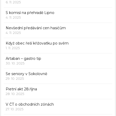
6. 11. 2025
S komisí na přehradě Lipno
4. 11. 2025
Nevšední předávání cen hasičům
4. 11. 2025
Když obec řeší křižovatku po svém
1. 11. 2025
Artaban – gastro tip
30. 10. 2025
Se seniory v Sokolovně
29. 10. 2025
Pietní akt 28.října
28. 10. 2025
V ČT o obchodních zónách
27. 10. 2025