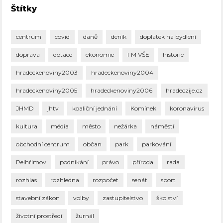
Štítky
centrum
covid
daně
deník
doplatek na bydlení
doprava
dotace
ekonomie
FM VŠE
historie
hradeckenoviny2003
hradeckenoviny2004
hradeckenoviny2005
hradeckenoviny2006
hradeczije.cz
JHMD
jhtv
koaliční jednání
Komínek
koronavirus
kultura
média
město
nežárka
náměstí
obchodní centrum
občan
park
parkování
Pelhřimov
podnikání
právo
příroda
rada
rozhlas
rozhledna
rozpočet
senát
sport
stavební zákon
volby
zastupitelstvo
školství
životní prostředí
žurnál