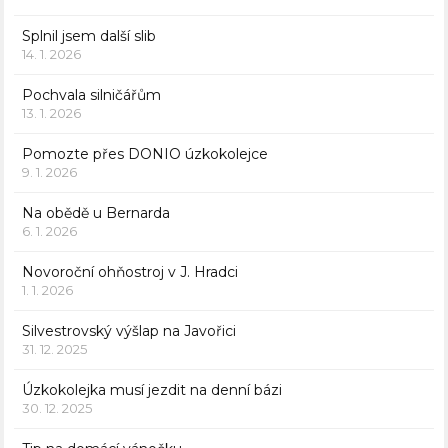
Splnil jsem další slib
14. 1. 2026
Pochvala silničářům
13. 1. 2026
Pomozte přes DONIO úzkokolejce
9. 1. 2026
Na obědě u Bernarda
6. 1. 2026
Novoroční ohňostroj v J. Hradci
1. 1. 2026
Silvestrovský výšlap na Javořici
31. 12. 2025
Úzkokolejka musí jezdit na denní bázi
30. 12. 2025