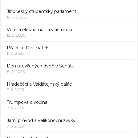
Jihočeský studentský parlament
14. 5. 2025
Větrná elektrárna na vlastní oči
12. 5. 2025
Přání ke Dni matek
11. 5. 2025
Den otevřených dveří v Senátu
8. 5. 2025
Hradečáci a Valdštejnský palác
7. 5. 2025
Trumpova divočina
7. 5. 2025
Jarní průvod a velikonoční zvyky
7. 5. 2025