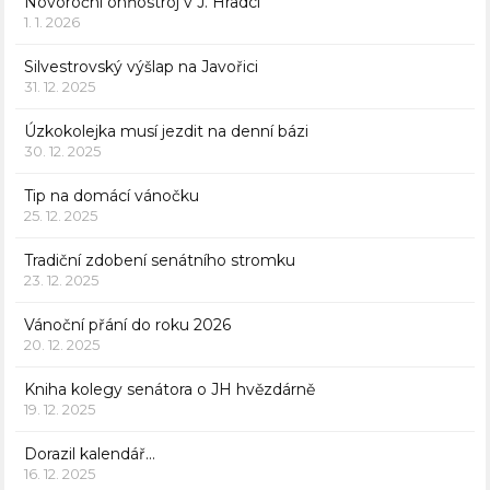
Novoroční ohňostroj v J. Hradci
1. 1. 2026
Silvestrovský výšlap na Javořici
31. 12. 2025
Úzkokolejka musí jezdit na denní bázi
30. 12. 2025
Tip na domácí vánočku
25. 12. 2025
Tradiční zdobení senátního stromku
23. 12. 2025
Vánoční přání do roku 2026
20. 12. 2025
Kniha kolegy senátora o JH hvězdárně
19. 12. 2025
Dorazil kalendář…
16. 12. 2025