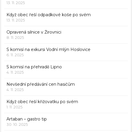
13. 11. 2025
Když obec řeší odpadkové koše po svém
13. 11. 2025
Opravená silnice v Žirovnici
8. 11. 2025
S komisí na exkursi Vodní mlýn Hoslovice
6. 11. 2025
S komisí na přehradě Lipno
4. 11. 2025
Nevšední předávání cen hasičům
4. 11. 2025
Když obec řeší křižovatku po svém
1. 11. 2025
Artaban – gastro tip
30. 10. 2025