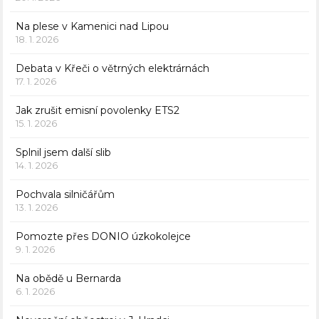
Na plese v Kamenici nad Lipou
18. 1. 2026
Debata v Křeči o větrných elektrárnách
17. 1. 2026
Jak zrušit emisní povolenky ETS2
15. 1. 2026
Splnil jsem další slib
14. 1. 2026
Pochvala silničářům
13. 1. 2026
Pomozte přes DONIO úzkokolejce
9. 1. 2026
Na obědě u Bernarda
6. 1. 2026