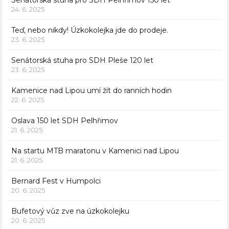
Senátorská stuha pro SDH Pelhřimov 150 let
24. 6. 2025
Teď, nebo nikdy! Úzkokolejka jde do prodeje.
23. 6. 2025
Senátorská stuha pro SDH Pleše 120 let
23. 6. 2025
Kamenice nad Lipou umí žít do ranních hodin
22. 6. 2025
Oslava 150 let SDH Pelhřimov
21. 6. 2025
Na startu MTB maratonu v Kamenici nad Lipou
21. 6. 2025
Bernard Fest v Humpolci
20. 6. 2025
Bufetový vůz zve na úzkokolejku
20. 6. 2025