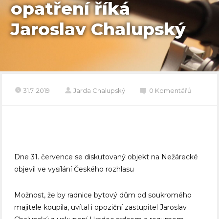
opatření říká
Jaroslav Chalupský
31.7. 2019
Jarda Chalupský
0 Komentářů
Dne 31. července se diskutovaný objekt na Nežárecké
objevil ve vysílání Českého rozhlasu
Možnost, že by radnice bytový dům od soukromého
majitele koupila, uvítal i opoziční zastupitel Jaroslav