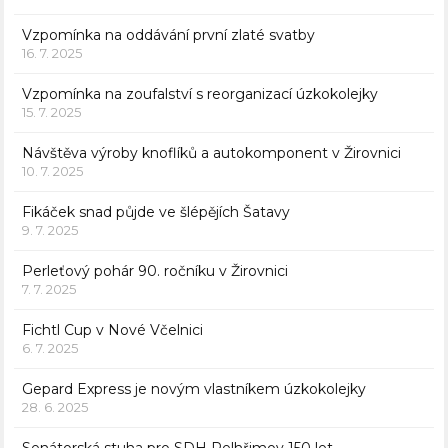
Vzpomínka na oddávání první zlaté svatby
16. 7. 2025
Vzpomínka na zoufalství s reorganizací úzkokolejky
15. 7. 2025
Návštěva výroby knoflíků a autokomponent v Žirovnici
10. 7. 2025
Fikáček snad půjde ve šlépějích Šatavy
9. 7. 2025
Perleťový pohár 90. ročníku v Žirovnici
7. 7. 2025
Fichtl Cup v Nové Včelnici
6. 7. 2025
Gepard Express je novým vlastníkem úzkokolejky
28. 6. 2025