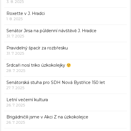
3. 8. 2025
Roxette v J. Hradci
1. 8. 2025
Senátor Jirsa na půldenní návštěvě J. Hradce
31. 7. 2025
Pravidelný špacír za rozbřesku
31. 7. 2025
Srdcaři nosí triko úzkokolejky
28. 7. 2025
Senátorská stuha pro SDH Nová Bystřice 150 let
27. 7. 2025
Letní večerní kultura
26. 7. 2025
Brigádničili jsme v Akci Z na úzkokolejce
26. 7. 2025