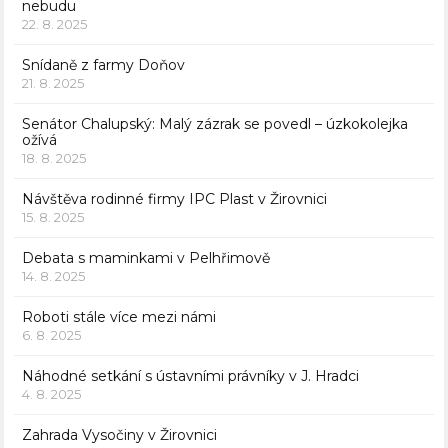
nebudu
22. 8. 2025
Snídaně z farmy Doňov
21. 8. 2025
Senátor Chalupský: Malý zázrak se povedl – úzkokolejka
ožívá
18. 8. 2025
Návštěva rodinné firmy IPC Plast v Žirovnici
15. 8. 2025
Debata s maminkami v Pelhřimově
14. 8. 2025
Roboti stále více mezi námi
6. 8. 2025
Náhodné setkání s ústavními právníky v J. Hradci
4. 8. 2025
Zahrada Vysočiny v Žirovnici