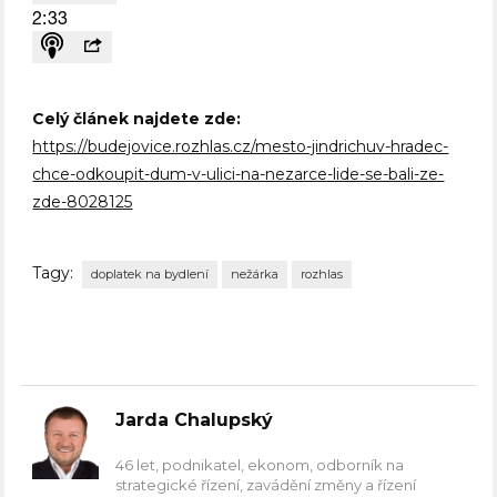
Celý článek najdete zde:
https://budejovice.rozhlas.cz/mesto-jindrichuv-hradec-
chce-odkoupit-dum-v-ulici-na-nezarce-lide-se-bali-ze-
zde-8028125
Tagy:
doplatek na bydlení
nežárka
rozhlas
Jarda Chalupský
46 let, podnikatel, ekonom, odborník na
strategické řízení, zavádění změny a řízení