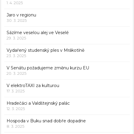
1. 4. 2025
Jaro v regionu
30. 3. 2025
Sázíme veselou alej ve Veselé
29. 3. 2025
Vydařený studenský ples v Mrákotíně
23. 3. 2025
V Senátu požadujeme změnu kurzu EU
20. 3. 2025
V elektroTAXI za kulturou
17. 3. 2025
Hradečáci a Valdštejnský palác
12. 3. 2025
Hospoda v Buku snad dobře dopadne
8. 3. 2025