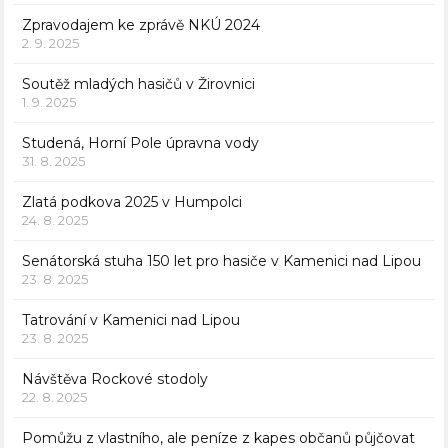
Zpravodajem ke zprávě NKÚ 2024
2. 9. 2025
Soutěž mladých hasičů v Žirovnici
1. 9. 2025
Studená, Horní Pole úpravna vody
31. 8. 2025
Zlatá podkova 2025 v Humpolci
24. 8. 2025
Senátorská stuha 150 let pro hasiče v Kamenici nad Lipou
23. 8. 2025
Tatrování v Kamenici nad Lipou
23. 8. 2025
Návštěva Rockové stodoly
22. 8. 2025
Pomůžu z vlastního, ale peníze z kapes občanů půjčovat