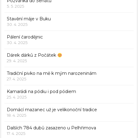
Pozvánka do Senátu
5. 5. 2025
Stavění máje v Buku
30. 4. 2025
Pálení čarodějnic
30. 4. 2025
Dárek dárků z Počátek
29. 4. 2025
Tradiční pivko na mě k mým narozeninám
27. 4. 2025
Kamarádi na pódiu i pod pódiem
25. 4. 2025
Domácí mazanec už je velikonoční tradice
18. 4. 2025
Dalších 784 dubů zasazeno u Pelhřimova
17. 4. 2025