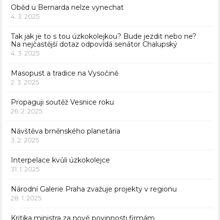
Oběd u Bernarda nelze vynechat
4. 3. 2025
Tak jak je to s tou úzkokolejkou? Bude jezdit nebo ne?
Na nejčastější dotaz odpovídá senátor Chalupský
4. 3. 2025
Masopust a tradice na Vysočině
2. 3. 2025
Propaguji soutěž Vesnice roku
26. 2. 2025
Návštěva brněnského planetária
3. 2. 2025
Interpelace kvůli úzkokolejce
31. 1. 2025
Národní Galerie Praha zvažuje projekty v regionu
28. 1. 2025
Kritika ministra za nové povinnosti firmám