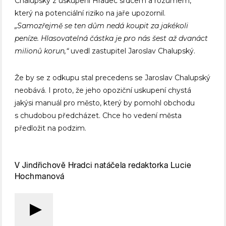
Chalupský z uskupení Hradec srdcem a rozumem,
který na potenciální riziko na jaře upozornil.
„Samozřejmě se ten dům nedá koupit za jakékoli
peníze. Hlasovatelná částka je pro nás šest až dvanáct
milionů korun,“
uvedl zastupitel Jaroslav Chalupský.
Že by se z odkupu stal precedens se Jaroslav Chalupský
neobává. I proto, že jeho opoziční uskupení chystá
jakýsi manuál pro město, který by pomohl obchodu
s chudobou předcházet. Chce ho vedení města
předložit na podzim.