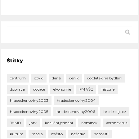
Štítky
centrum
covid
daně
deník
doplatek na bydlení
doprava
dotace
ekonomie
FM VŠE
historie
hradeckenoviny2003
hradeckenoviny2004
hradeckenoviny2005
hradeckenoviny2006
hradeczije.cz
JHMD
jhtv
koaliční jednání
Komínek
koronavirus
kultura
média
město
nežárka
náměstí