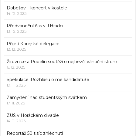
Dobešov – koncert v kostele
14. 12. 2025
Předvánoční čas v J.Hradci
13. 12. 2025
Přijetí Korejské delegace
12. 12. 2025
Žirovnice a Popelín soutěží o nejhezčí vánoční strom
6. 12. 2025
Spekulace iRozhlasu o mé kandidatuře
19. 11. 2025
Zamyšlení nad studentským svátkem
17. 11. 2025
ZUŠ v Horáckém divadle
14. 11. 2025
Reportáž 50 tisíc zhlédnutí