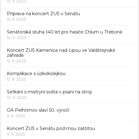
15. 9. 2025
Příprava na koncert ZUŠ v Senátu
15. 9. 2025
Senátorská stuha 140 let pro hasiče Chlum u Třeboně
14. 9. 2025
Koncert ZUŠ Kamenice nad Lipou ve Valdštejnské
zahradě
12. 9. 2025
Komplikace s úzkokolejkou
12. 9. 2025
Setkání s mistryní světa v psaní na stroji
10. 9. 2025
OA Pelhřimov slaví 50. výročí
9. 9. 2025
Koncert ZUŠ v Senátu pod mou záštitou
9. 9. 2025