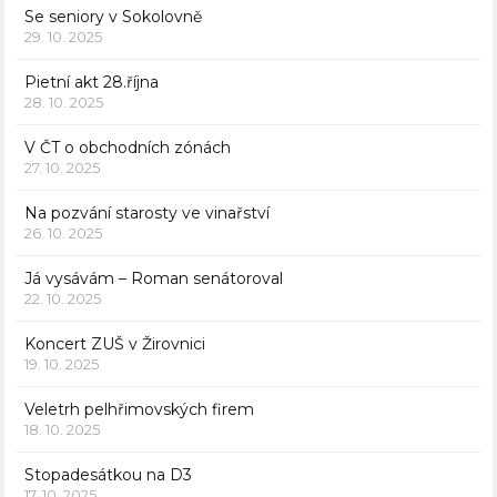
Se seniory v Sokolovně
29. 10. 2025
Pietní akt 28.října
28. 10. 2025
V ČT o obchodních zónách
27. 10. 2025
Na pozvání starosty ve vinařství
26. 10. 2025
Já vysávám – Roman senátoroval
22. 10. 2025
Koncert ZUŠ v Žirovnici
19. 10. 2025
Veletrh pelhřimovských firem
18. 10. 2025
Stopadesátkou na D3
17. 10. 2025