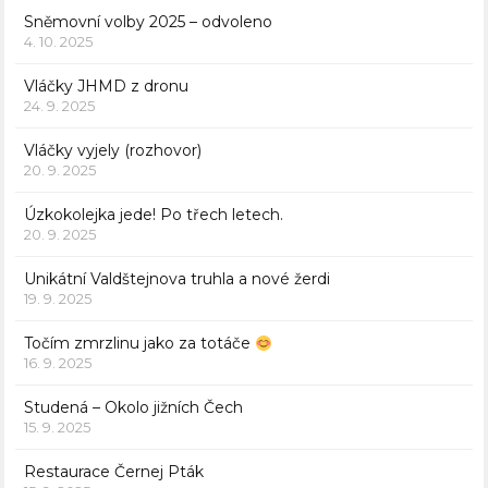
Sněmovní volby 2025 – odvoleno
4. 10. 2025
Vláčky JHMD z dronu
24. 9. 2025
Vláčky vyjely (rozhovor)
20. 9. 2025
Úzkokolejka jede! Po třech letech.
20. 9. 2025
Unikátní Valdštejnova truhla a nové žerdi
19. 9. 2025
Točím zmrzlinu jako za totáče
16. 9. 2025
Studená – Okolo jižních Čech
15. 9. 2025
Restaurace Černej Pták