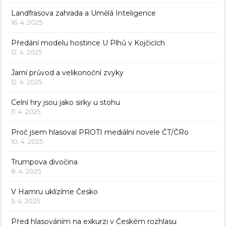
Landfrasova zahrada a Umělá Inteligence
16. 4. 2025
Předání modelu hostince U Plhů v Kojčicích
12. 4. 2025
Jarní průvod a velikonoční zvyky
12. 4. 2025
Celní hry jsou jako sirky u stohu
11. 4. 2025
Proč jsem hlasoval PROTI mediální novele ČT/ČRo
10. 4. 2025
Trumpova divočina
8. 4. 2025
V Hamru uklízíme Česko
5. 4. 2025
Před hlasováním na exkurzi v Českém rozhlasu