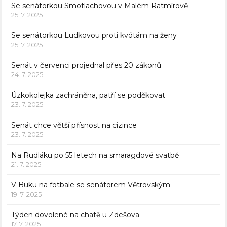
Se senátorkou Smotlachovou v Malém Ratmírově
25. 7. 2025
Se senátorkou Ludkovou proti kvótám na ženy
25. 7. 2025
Senát v červenci projednal přes 20 zákonů
24. 7. 2025
Úzkokolejka zachráněna, patří se poděkovat
23. 7. 2025
Senát chce větší přísnost na cizince
23. 7. 2025
Na Rudláku po 55 letech na smaragdové svatbě
21. 7. 2025
V Buku na fotbale se senátorem Větrovským
19. 7. 2025
Týden dovolené na chatě u Zdešova
17. 7. 2025