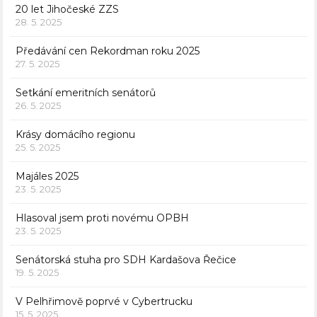
20 let Jihočeské ZZS
28. 5. 2025
Předávání cen Rekordman roku 2025
27. 5. 2025
Setkání emeritních senátorů
26. 5. 2025
Krásy domácího regionu
25. 5. 2025
Majáles 2025
23. 5. 2025
Hlasoval jsem proti novému OPBH
23. 5. 2025
Senátorská stuha pro SDH Kardašova Řečice
19. 5. 2025
V Pelhřimově poprvé v Cybertrucku
15. 5. 2025