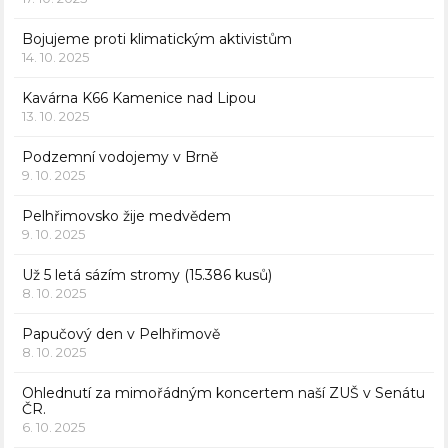
Bojujeme proti klimatickým aktivistům
14. 10. 2025
Kavárna K66 Kamenice nad Lipou
13. 10. 2025
Podzemní vodojemy v Brně
9. 10. 2025
Pelhřimovsko žije medvědem
9. 10. 2025
Už 5 letá sázím stromy (15.386 kusů)
8. 10. 2025
Papučový den v Pelhřimově
8. 10. 2025
Ohlednutí za mimořádným koncertem naší ZUŠ v Senátu
ČR.
6. 10. 2025