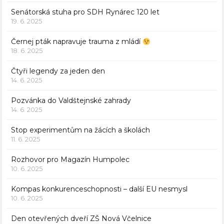
Senátorská stuha pro SDH Rynárec 120 let
19. 6. 2025
Černej pták napravuje trauma z mládí
18. 6. 2025
Čtyři legendy za jeden den
14. 6. 2025
Pozvánka do Valdštejnské zahrady
14. 6. 2025
Stop experimentům na žácích a školách
11. 6. 2025
Rozhovor pro Magazín Humpolec
10. 6. 2025
Kompas konkurenceschopnosti – další EU nesmysl
10. 6. 2025
Den otevřených dveří ZŠ Nová Včelnice