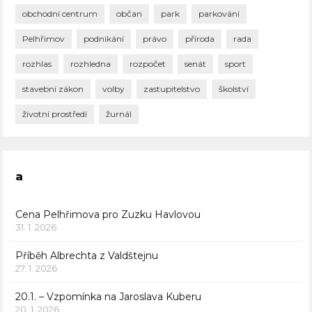
obchodní centrum
občan
park
parkování
Pelhřimov
podnikání
právo
příroda
rada
rozhlas
rozhledna
rozpočet
senát
sport
stavební zákon
volby
zastupitelstvo
školství
životní prostředí
žurnál
a
Cena Pelhřimova pro Zuzku Havlovou
31. 1. 2026
Příběh Albrechta z Valdštejnu
27. 1. 2026
20.1. – Vzpomínka na Jaroslava Kuberu
20. 1. 2026