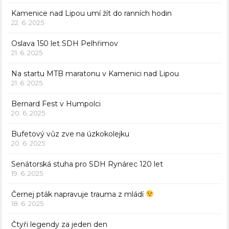
Kamenice nad Lipou umí žít do ranních hodin
22. 6. 2025
Oslava 150 let SDH Pelhřimov
21. 6. 2025
Na startu MTB maratonu v Kamenici nad Lipou
21. 6. 2025
Bernard Fest v Humpolci
20. 6. 2025
Bufetový vůz zve na úzkokolejku
20. 6. 2025
Senátorská stuha pro SDH Rynárec 120 let
19. 6. 2025
Černej pták napravuje trauma z mládí
18. 6. 2025
Čtyři legendy za jeden den