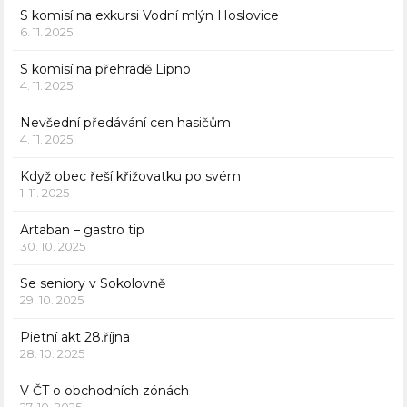
S komisí na exkursi Vodní mlýn Hoslovice
6. 11. 2025
S komisí na přehradě Lipno
4. 11. 2025
Nevšední předávání cen hasičům
4. 11. 2025
Když obec řeší křižovatku po svém
1. 11. 2025
Artaban – gastro tip
30. 10. 2025
Se seniory v Sokolovně
29. 10. 2025
Pietní akt 28.října
28. 10. 2025
V ČT o obchodních zónách
27. 10. 2025