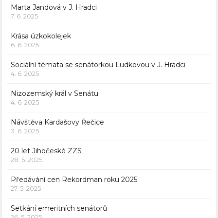
Marta Jandová v J. Hradci
7. 6. 2025
Krása úzkokolejek
6. 6. 2025
Sociální témata se senátorkou Ludkovou v J. Hradci
4. 6. 2025
Nizozemský král v Senátu
4. 6. 2025
Návštěva Kardašovy Řečice
3. 6. 2025
20 let Jihočeské ZZS
28. 5. 2025
Předávání cen Rekordman roku 2025
27. 5. 2025
Setkání emeritních senátorů
26. 5. 2025