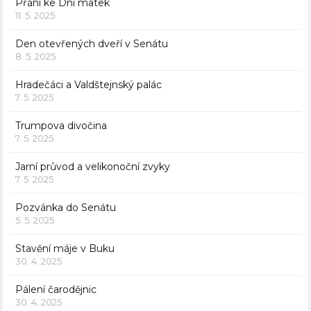
Přání ke Dni matek
11. 5. 2025
Den otevřených dveří v Senátu
8. 5. 2025
Hradečáci a Valdštejnský palác
7. 5. 2025
Trumpova divočina
7. 5. 2025
Jarní průvod a velikonoční zvyky
7. 5. 2025
Pozvánka do Senátu
5. 5. 2025
Stavění máje v Buku
30. 4. 2025
Pálení čarodějnic
30. 4. 2025