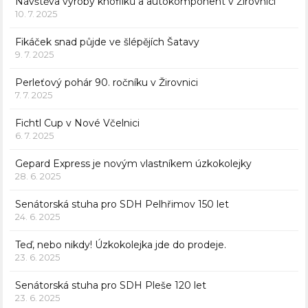
Návštěva výroby knoflíků a autokomponent v Žirovnici
10. 7. 2025
Fikáček snad půjde ve šlépějích Šatavy
9. 7. 2025
Perleťový pohár 90. ročníku v Žirovnici
7. 7. 2025
Fichtl Cup v Nové Včelnici
6. 7. 2025
Gepard Express je novým vlastníkem úzkokolejky
28. 6. 2025
Senátorská stuha pro SDH Pelhřimov 150 let
24. 6. 2025
Teď, nebo nikdy! Úzkokolejka jde do prodeje.
23. 6. 2025
Senátorská stuha pro SDH Pleše 120 let
23. 6. 2025