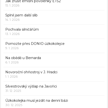
Jak zrušit emisní povolenky ETS2
15. 1. 2026
Splnil jsem další slib
14. 1. 2026
Pochvala silničářům
13. 1. 2026
Pomozte přes DONIO úzkokolejce
9. 1. 2026
Na obědě u Bernarda
6. 1. 2026
Novoroční ohňostroj v J. Hradci
1. 1. 2026
Silvestrovský výšlap na Javořici
31. 12. 2025
Úzkokolejka musí jezdit na denní bázi
30. 12. 2025