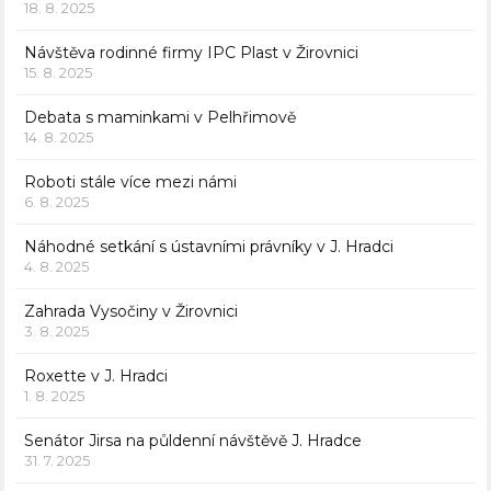
18. 8. 2025
Návštěva rodinné firmy IPC Plast v Žirovnici
15. 8. 2025
Debata s maminkami v Pelhřimově
14. 8. 2025
Roboti stále více mezi námi
6. 8. 2025
Náhodné setkání s ústavními právníky v J. Hradci
4. 8. 2025
Zahrada Vysočiny v Žirovnici
3. 8. 2025
Roxette v J. Hradci
1. 8. 2025
Senátor Jirsa na půldenní návštěvě J. Hradce
31. 7. 2025