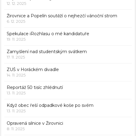
12. 12. 2025
Žirovnice a Popelín soutěží o nejhezčí vánoční strom
6. 12. 2025
Spekulace iRozhlasu o mé kandidatuře
19. 11. 2025
Zamyšlení nad studentským svátkem
17. 11. 2025
ZUŠ v Horáckém divadle
14. 11. 2025
Reportáž 50 tisíc zhlédnutí
13. 11. 2025
Když obec řeší odpadkové koše po svém
13. 11. 2025
Opravená silnice v Žirovnici
8. 11. 2025