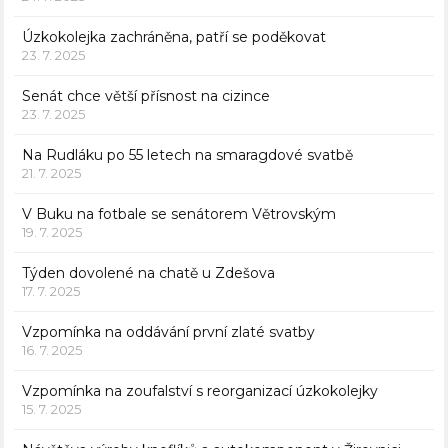
Úzkokolejka zachráněna, patří se poděkovat
23. 7. 2025
Senát chce větší přísnost na cizince
23. 7. 2025
Na Rudláku po 55 letech na smaragdové svatbě
21. 7. 2025
V Buku na fotbale se senátorem Větrovským
19. 7. 2025
Týden dovolené na chatě u Zdešova
17. 7. 2025
Vzpomínka na oddávání první zlaté svatby
16. 7. 2025
Vzpomínka na zoufalství s reorganizací úzkokolejky
15. 7. 2025