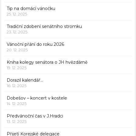
Tip na domácí vánočku
25. 12. 2025
Tradiční zdobení senátního stromku
23. 12. 2025
Vánoční přání do roku 2026
20. 12. 2025
Kniha kolegy senátora o JH hvězdárně
19. 12. 2025
Dorazil kalendář…
16. 12. 2025
Dobešov – koncert v kostele
14. 12. 2025
Předvánoční čas v J.Hradci
13. 12. 2025
Přijetí Korejské delegace