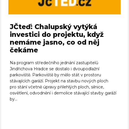
JČteď: Chalupský vytýká
investici do projektu, když
nemáme jasno, co od něj
čekáme
Na program středečního jednání zastupitelů
Jindřichova Hradce se dostalo i dvoupodlažní
parkoviště. Parkoviště by mělo stát v prostoru
stávajících garáží. Projekt na stavbu nových ploch
pro stání včetně úpravy přilehlých ploch, silnice,
osvětlení, odvodnění i demolice stávající stavby garáží
by...
Celý článek