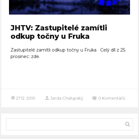
JHTV: Zastupitelé zamítli
odkup točny u Fruka
Zastupitelé zamítli odkup točny u Fruka Celý díl z 25.
prosinec: zde.
Celý článek
27.12. 2010
Jarda Chalupský
0
Komentářů