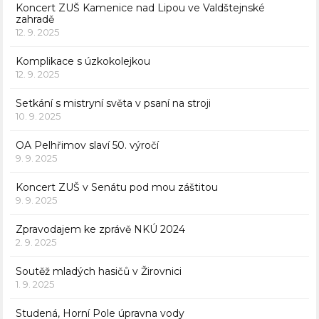
Koncert ZUŠ Kamenice nad Lipou ve Valdštejnské
zahradě
12. 9. 2025
Komplikace s úzkokolejkou
12. 9. 2025
Setkání s mistryní světa v psaní na stroji
10. 9. 2025
OA Pelhřimov slaví 50. výročí
9. 9. 2025
Koncert ZUŠ v Senátu pod mou záštitou
9. 9. 2025
Zpravodajem ke zprávě NKÚ 2024
2. 9. 2025
Soutěž mladých hasičů v Žirovnici
1. 9. 2025
Studená, Horní Pole úpravna vody