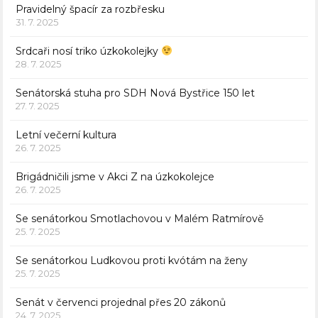
Pravidelný špacír za rozbřesku
31. 7. 2025
Srdcaři nosí triko úzkokolejky
28. 7. 2025
Senátorská stuha pro SDH Nová Bystřice 150 let
27. 7. 2025
Letní večerní kultura
26. 7. 2025
Brigádničili jsme v Akci Z na úzkokolejce
26. 7. 2025
Se senátorkou Smotlachovou v Malém Ratmírově
25. 7. 2025
Se senátorkou Ludkovou proti kvótám na ženy
25. 7. 2025
Senát v červenci projednal přes 20 zákonů
24. 7. 2025