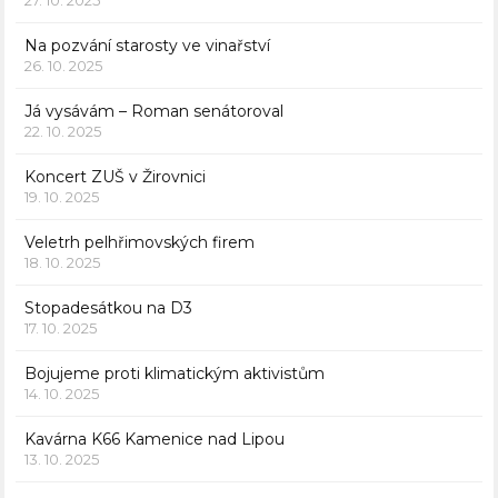
Na pozvání starosty ve vinařství
26. 10. 2025
Já vysávám – Roman senátoroval
22. 10. 2025
Koncert ZUŠ v Žirovnici
19. 10. 2025
Veletrh pelhřimovských firem
18. 10. 2025
Stopadesátkou na D3
17. 10. 2025
Bojujeme proti klimatickým aktivistům
14. 10. 2025
Kavárna K66 Kamenice nad Lipou
13. 10. 2025