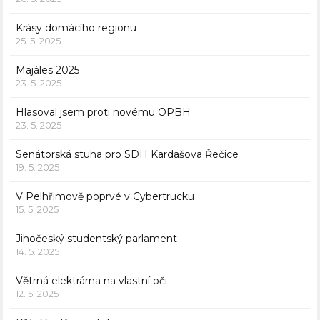
Krásy domácího regionu
25. 5. 2025
Majáles 2025
23. 5. 2025
Hlasoval jsem proti novému OPBH
23. 5. 2025
Senátorská stuha pro SDH Kardašova Řečice
19. 5. 2025
V Pelhřimově poprvé v Cybertrucku
15. 5. 2025
Jihočeský studentský parlament
14. 5. 2025
Větrná elektrárna na vlastní oči
12. 5. 2025