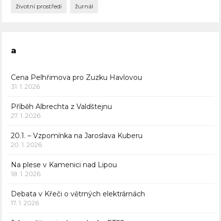
životní prostředí
žurnál
a
Cena Pelhřimova pro Zuzku Havlovou
31. 1. 2026
Příběh Albrechta z Valdštejnu
27. 1. 2026
20.1. – Vzpomínka na Jaroslava Kuberu
20. 1. 2026
Na plese v Kamenici nad Lipou
18. 1. 2026
Debata v Křeči o větrných elektrárnách
17. 1. 2026