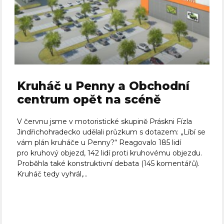
Kruháč u Penny a Obchodní
centrum opět na scéně
V červnu jsme v motoristické skupině Práskni Fízla
Jindřichohradecko udělali průzkum s dotazem: „Líbí se
vám plán kruháče u Penny?“ Reagovalo 185 lidí
pro kruhový objezd, 142 lidí proti kruhovému objezdu.
Proběhla také konstruktivní debata (145 komentářů).
Kruháč tedy vyhrál,...
Celý článek