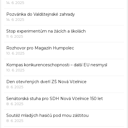
14. 6. 2025
Pozvánka do Valdštejnské zahrady
14. 6. 2025
Stop experimentům na žácích a školách
11. 6. 2025
Rozhovor pro Magazín Humpolec
10. 6. 2025
Kompas konkurenceschopnosti – další EU nesmysl
10. 6. 2025
Den otevřených dveří ZŠ Nová Včelnice
8. 6. 2025
Senátorská stuha pro SDH Nová Včelnice 150 let
8. 6. 2025
Soutěž mladých hasičů pod mou záštitou
8. 6. 2025