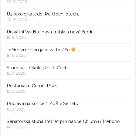
20. 9. 2025
Úzkokolejka jede! Po třech letech.
20. 9. 2025
Unikátní Valdštejnova truhla a nové žerdi
19. 9. 2025
Točím zmrzlinu jako za totáče
16. 9. 2025
Studená – Okolo jižních Čech
15. 9. 2025
Restaurace Černej Pták
15. 9. 2025
Příprava na koncert ZUŠ v Senátu
15. 9. 2025
Senátorská stuha 140 let pro hasiče Chlum u Třeboně
14. 9. 2025