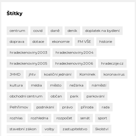
Štítky
centrum
covid
daně
deník
doplatek na bydlení
doprava
dotace
ekonomie
FM VŠE
historie
hradeckenoviny2003
hradeckenoviny2004
hradeckenoviny2005
hradeckenoviny2006
hradeczije.cz
JHMD
jhtv
koaliční jednání
Komínek
koronavirus
kultura
média
město
nežárka
náměstí
obchodní centrum
občan
park
parkování
Pelhřimov
podnikání
právo
příroda
rada
rozhlas
rozhledna
rozpočet
senát
sport
stavební zákon
volby
zastupitelstvo
školství