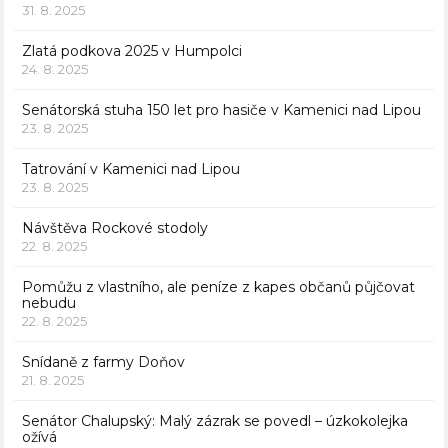
31. 8. 2025
Zlatá podkova 2025 v Humpolci
24. 8. 2025
Senátorská stuha 150 let pro hasiče v Kamenici nad Lipou
23. 8. 2025
Tatrování v Kamenici nad Lipou
23. 8. 2025
Návštěva Rockové stodoly
22. 8. 2025
Pomůžu z vlastního, ale peníze z kapes občanů půjčovat
nebudu
22. 8. 2025
Snídaně z farmy Doňov
21. 8. 2025
Senátor Chalupský: Malý zázrak se povedl – úzkokolejka
ožívá