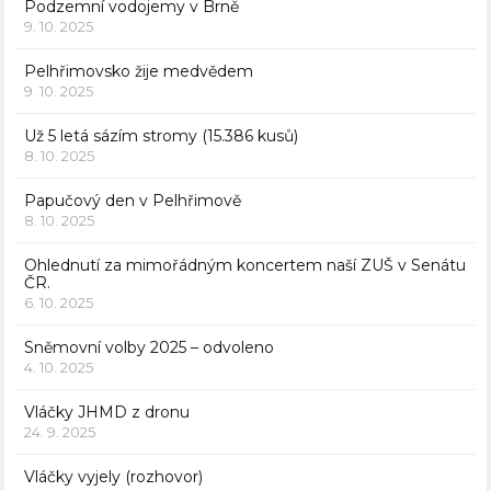
Podzemní vodojemy v Brně
9. 10. 2025
Pelhřimovsko žije medvědem
9. 10. 2025
Už 5 letá sázím stromy (15.386 kusů)
8. 10. 2025
Papučový den v Pelhřimově
8. 10. 2025
Ohlednutí za mimořádným koncertem naší ZUŠ v Senátu
ČR.
6. 10. 2025
Sněmovní volby 2025 – odvoleno
4. 10. 2025
Vláčky JHMD z dronu
24. 9. 2025
Vláčky vyjely (rozhovor)