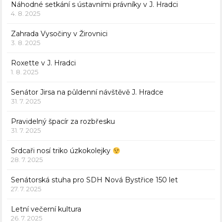
Náhodné setkání s ústavními právníky v J. Hradci
4. 8. 2025
Zahrada Vysočiny v Žirovnici
3. 8. 2025
Roxette v J. Hradci
1. 8. 2025
Senátor Jirsa na půldenní návštěvě J. Hradce
31. 7. 2025
Pravidelný špacír za rozbřesku
31. 7. 2025
Srdcaři nosí triko úzkokolejky
28. 7. 2025
Senátorská stuha pro SDH Nová Bystřice 150 let
27. 7. 2025
Letní večerní kultura
26. 7. 2025