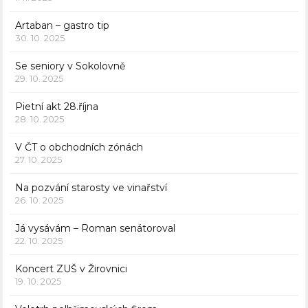
Artaban – gastro tip
30. 10. 2025
Se seniory v Sokolovně
29. 10. 2025
Pietní akt 28.října
28. 10. 2025
V ČT o obchodních zónách
27. 10. 2025
Na pozvání starosty ve vinařství
26. 10. 2025
Já vysávám – Roman senátoroval
22. 10. 2025
Koncert ZUŠ v Žirovnici
19. 10. 2025