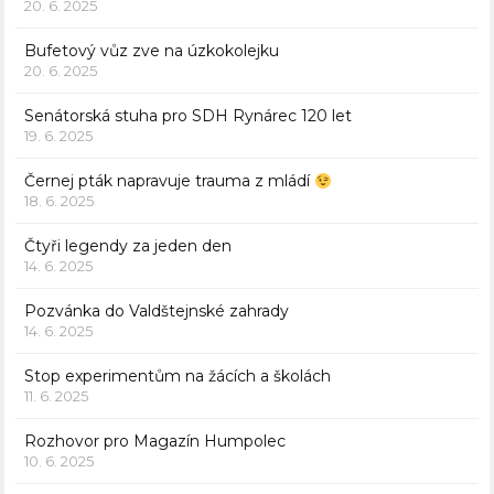
20. 6. 2025
Bufetový vůz zve na úzkokolejku
20. 6. 2025
Senátorská stuha pro SDH Rynárec 120 let
19. 6. 2025
Černej pták napravuje trauma z mládí
18. 6. 2025
Čtyři legendy za jeden den
14. 6. 2025
Pozvánka do Valdštejnské zahrady
14. 6. 2025
Stop experimentům na žácích a školách
11. 6. 2025
Rozhovor pro Magazín Humpolec
10. 6. 2025