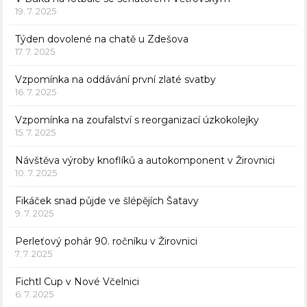
19. 7. 2025
Týden dovolené na chatě u Zdešova
17. 7. 2025
Vzpomínka na oddávání první zlaté svatby
16. 7. 2025
Vzpomínka na zoufalství s reorganizací úzkokolejky
15. 7. 2025
Návštěva výroby knoflíků a autokomponent v Žirovnici
10. 7. 2025
Fikáček snad půjde ve šlépějích Šatavy
9. 7. 2025
Perleťový pohár 90. ročníku v Žirovnici
7. 7. 2025
Fichtl Cup v Nové Včelnici
6. 7. 2025