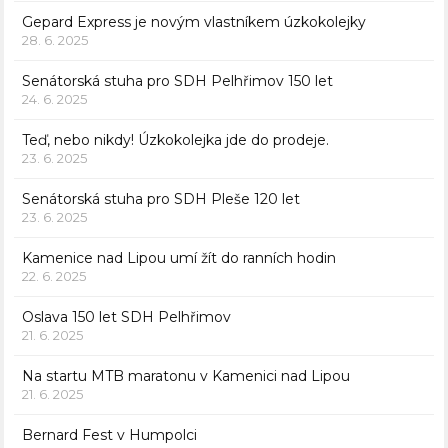
Gepard Express je novým vlastníkem úzkokolejky
28. 6. 2025
Senátorská stuha pro SDH Pelhřimov 150 let
24. 6. 2025
Teď, nebo nikdy! Úzkokolejka jde do prodeje.
23. 6. 2025
Senátorská stuha pro SDH Pleše 120 let
23. 6. 2025
Kamenice nad Lipou umí žít do ranních hodin
22. 6. 2025
Oslava 150 let SDH Pelhřimov
21. 6. 2025
Na startu MTB maratonu v Kamenici nad Lipou
21. 6. 2025
Bernard Fest v Humpolci