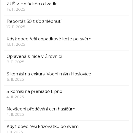
ZUŠ v Horáckém divadle
14. 11. 2025
Reportáž 50 tisíc zhlédnutí
13. 11. 2025
Když obec řeší odpadkové koše po svém
13. 11. 2025
Opravená silnice v Žirovnici
8. 11. 2025
S komisí na exkursi Vodní mlýn Hoslovice
6. 11. 2025
S komisí na přehradě Lipno
4. 11. 2025
Nevšední předávání cen hasičům
4. 11. 2025
Když obec řeší křižovatku po svém
1. 11. 2025