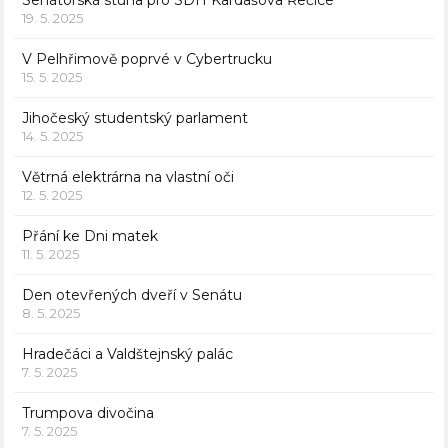
Senátorská stuha pro SDH Kardašova Řečice
19. 5. 2025
V Pelhřimově poprvé v Cybertrucku
15. 5. 2025
Jihočeský studentský parlament
14. 5. 2025
Větrná elektrárna na vlastní oči
12. 5. 2025
Přání ke Dni matek
11. 5. 2025
Den otevřených dveří v Senátu
8. 5. 2025
Hradečáci a Valdštejnský palác
7. 5. 2025
Trumpova divočina
7. 5. 2025