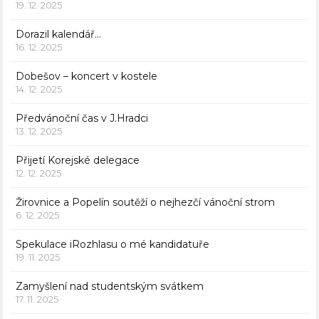
19. 12. 2025
Dorazil kalendář…
16. 12. 2025
Dobešov – koncert v kostele
14. 12. 2025
Předvánoční čas v J.Hradci
13. 12. 2025
Přijetí Korejské delegace
12. 12. 2025
Žirovnice a Popelín soutěží o nejhezčí vánoční strom
6. 12. 2025
Spekulace iRozhlasu o mé kandidatuře
19. 11. 2025
Zamyšlení nad studentským svátkem
17. 11. 2025