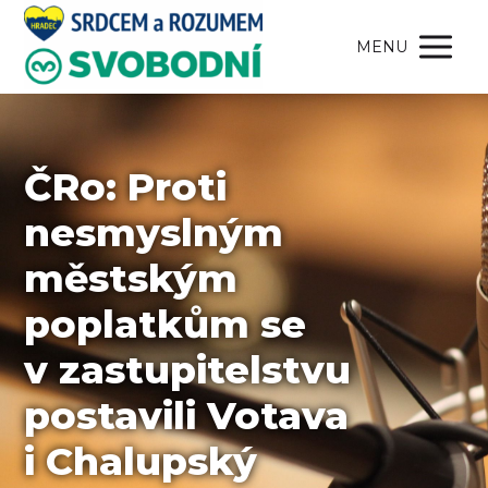
MENU
ČRo: Proti
nesmyslným
městským
poplatkům se
v zastupitelstvu
postavili Votava
i Chalupský