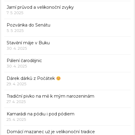
Jarní průvod a velikonoční zvyky
7. 5. 2025
Pozvánka do Senátu
5. 5. 2025
Stavění máje v Buku
30. 4. 2025
Pálení čarodějnic
30. 4. 2025
Dárek dárků z Počátek
29. 4. 2025
Tradiční pivko na mě k mým narozeninám
27. 4. 2025
Kamarádi na pódiu i pod pódiem
25. 4. 2025
Domácí mazanec už je velikonoční tradice