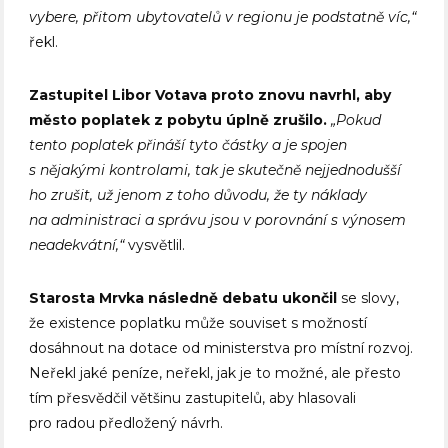
vybere, přitom ubytovatelů v regionu je podstatně víc,“
řekl.
Zastupitel Libor Votava proto znovu navrhl, aby
město poplatek z pobytu úplně zrušilo.
„Pokud
tento poplatek přináší tyto částky a je spojen
s nějakými kontrolami, tak je skutečně nejjednodušší
ho zrušit, už jenom z toho důvodu, že ty náklady
na administraci a správu jsou v porovnání s výnosem
neadekvátní,“
vysvětlil.
Starosta Mrvka následně debatu ukončil
se slovy,
že existence poplatku může souviset s možností
dosáhnout na dotace od ministerstva pro místní rozvoj.
Neřekl jaké peníze, neřekl, jak je to možné, ale přesto
tím přesvědčil většinu zastupitelů, aby hlasovali
pro radou předložený návrh.