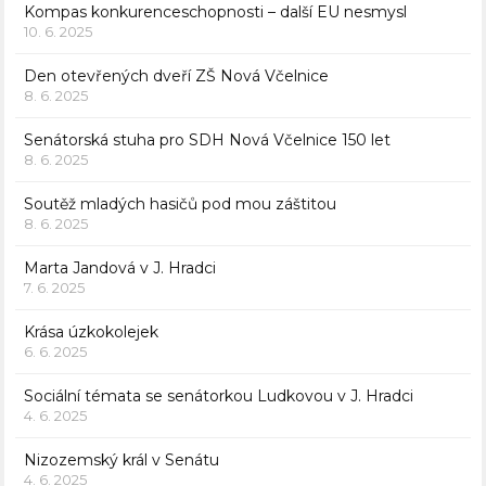
Kompas konkurenceschopnosti – další EU nesmysl
10. 6. 2025
Den otevřených dveří ZŠ Nová Včelnice
8. 6. 2025
Senátorská stuha pro SDH Nová Včelnice 150 let
8. 6. 2025
Soutěž mladých hasičů pod mou záštitou
8. 6. 2025
Marta Jandová v J. Hradci
7. 6. 2025
Krása úzkokolejek
6. 6. 2025
Sociální témata se senátorkou Ludkovou v J. Hradci
4. 6. 2025
Nizozemský král v Senátu
4. 6. 2025