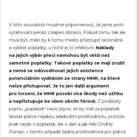
V této souvislosti musíme připomenout, že jsme proti
vytahování peněz z kapes občanů. Pokud tomu tak ale
musí být, mělo by k tomu město přistoupit racionálně
a vybírat poplatky, u nichž je to efektivní.
Náklady
na jejich výběr přeci nemohou být větší než
samotné poplatky. Takové poplatky se mají zrušit
a nemá se odůvodňovat jejich existence
potenciálním vydíráním ze strany MMR, na které
nelze přistupovat. Je to jen další argument
pro tvrzení, že MMR působí více škody než užitku
a nepřistupuje ke všem obcím férově.
Z podstaty
pojmu „poplatek“ navíc plyne, že by měl za poplatek
dostat plátce nějakou adekvátní protihodnotu, protože
jinak nejde o poplatek, ale o daň a jak řekl Ondřej
Pumpr, v tomto případě žádná protihodnota pro plátce