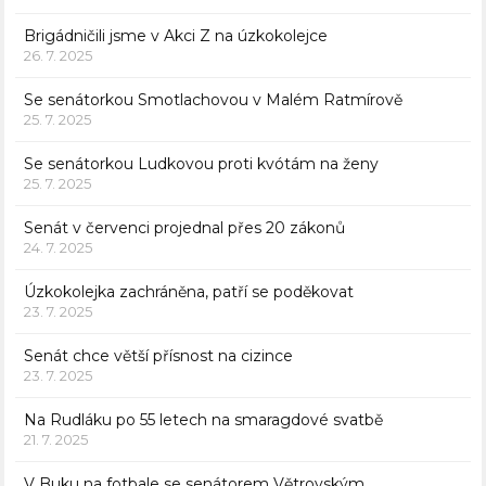
Brigádničili jsme v Akci Z na úzkokolejce
26. 7. 2025
Se senátorkou Smotlachovou v Malém Ratmírově
25. 7. 2025
Se senátorkou Ludkovou proti kvótám na ženy
25. 7. 2025
Senát v červenci projednal přes 20 zákonů
24. 7. 2025
Úzkokolejka zachráněna, patří se poděkovat
23. 7. 2025
Senát chce větší přísnost na cizince
23. 7. 2025
Na Rudláku po 55 letech na smaragdové svatbě
21. 7. 2025
V Buku na fotbale se senátorem Větrovským