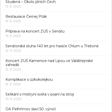
Studená – Okolo jižních Čech
15. 9. 2025
Restaurace Černej Pták
15. 9. 2025
Příprava na koncert ZUŠ v Senátu
15. 9. 2025
Senátorská stuha 140 let pro hasiče Chlum u Třeboně
14. 9. 2025
Koncert ZUŠ Kamenice nad Lipou ve Valdštejnské
zahradě
12. 9. 2025
Komplikace s úzkokolejkou
12. 9. 2025
Setkání s mistryní světa v psaní na stroji
10. 9. 2025
OA Pelhřimov slaví 50. výročí