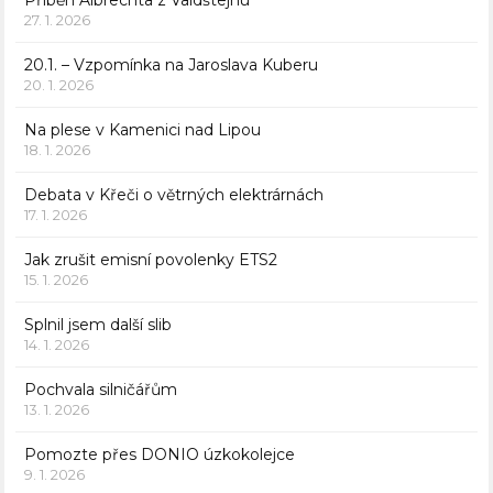
Příběh Albrechta z Valdštejnu
27. 1. 2026
20.1. – Vzpomínka na Jaroslava Kuberu
20. 1. 2026
Na plese v Kamenici nad Lipou
18. 1. 2026
Debata v Křeči o větrných elektrárnách
17. 1. 2026
Jak zrušit emisní povolenky ETS2
15. 1. 2026
Splnil jsem další slib
14. 1. 2026
Pochvala silničářům
13. 1. 2026
Pomozte přes DONIO úzkokolejce
9. 1. 2026