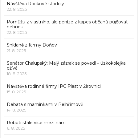
Návštěva Rockové stodoly
22. 8. 2025
Pomůžu z vlastního, ale peníze z kapes občanů půjčovat
nebudu
22. 8. 2025
Snídaně z farmy Doňov
21. 8. 2025
Senátor Chalupský: Malý zázrak se povedl – úzkokolejka
ožívá
18. 8. 2025
Návštěva rodinné firmy IPC Plast v Žirovnici
15. 8. 2025
Debata s maminkami v Pelhřimově
14. 8. 2025
Roboti stále více mezi námi
6. 8. 2025