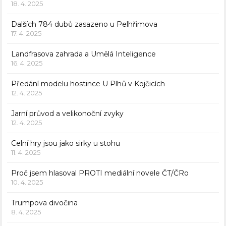
18. 4. 2025
Dalších 784 dubů zasazeno u Pelhřimova
17. 4. 2025
Landfrasova zahrada a Umělá Inteligence
16. 4. 2025
Předání modelu hostince U Plhů v Kojčicích
12. 4. 2025
Jarní průvod a velikonoční zvyky
12. 4. 2025
Celní hry jsou jako sirky u stohu
11. 4. 2025
Proč jsem hlasoval PROTI mediální novele ČT/ČRo
10. 4. 2025
Trumpova divočina
8. 4. 2025