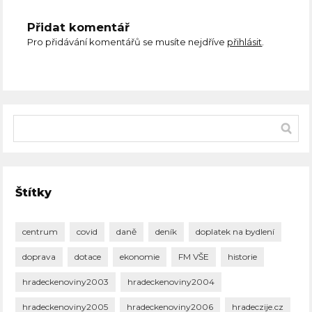
Přidat komentář
Pro přidávání komentářů se musíte nejdříve
přihlásit
.
Štítky
centrum
covid
daně
deník
doplatek na bydlení
doprava
dotace
ekonomie
FM VŠE
historie
hradeckenoviny2003
hradeckenoviny2004
hradeckenoviny2005
hradeckenoviny2006
hradeczije.cz