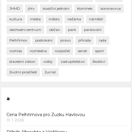
JHMD
jhtv
koaliční jednání
Komínek
koronavirus
kultura
média
město
nežárka
náměstí
obchodní centrum
občan
park
parkování
Pelhřimov
podnikání
právo
příroda
rada
rozhlas
rozhledna
rozpočet
senát
sport
stavební zákon
volby
zastupitelstvo
školství
životní prostředí
žurnál
a
Cena Pelhřimova pro Zuzku Havlovou
31. 1. 2026