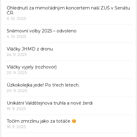
Ohlednutí za mimořádným koncertem naší ZUŠ v Senátu
ČR.
6. 10. 2025
Sněmovní volby 2025 – odvoleno
4. 10. 2025
Vláčky JHMD z dronu
24. 9. 2025
Vláčky vyjely (rozhovor)
20. 9. 2025
Úzkokolejka jede! Po třech letech.
20. 9. 2025
Unikátní Valdštejnova truhla a nové žerdi
19. 9. 2025
Točím zmrzlinu jako za totáče
16. 9. 2025