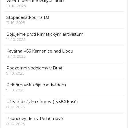
Veletrh pelhřimovských firem
18. 10. 2025
Stopadesátkou na D3
17. 10. 2025
Bojujeme proti klimatickým aktivistům
14. 10. 2025
Kavárna K66 Kamenice nad Lipou
13. 10. 2025
Podzemní vodojemy v Brně
9. 10. 2025
Pelhřimovsko žije medvědem
9. 10. 2025
Už 5 letá sázím stromy (15.386 kusů)
8. 10. 2025
Papučový den v Pelhřimově
8. 10. 2025