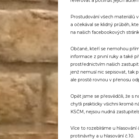
referovat a potvrdit jejich auten
Prostudování všech materiálů v
a očekával se klidný průběh, kt
na našich facebookových stránk
Občané, kteří se nemohou přímo 
informace z první ruky a také p
prostřednictvím našich zastupite
jenž nemusí nic sepisovat, tak 
ale prostě rovnou v přenosu odp
Opět jsme se přesvědčili, že s 
chytli prakticky všichni kromě 
KSČM, nejsou nudná zastupitel
Více to rozebíráme u hlasování 
protinávrhy a u hlasování č.10.