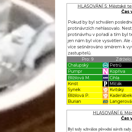
Blížilová P
HLASOVÁNÍ 5: Městské tel
Čas 
Pokud by byl schválen posledně
protinávrzích nehlasovalo. Nest
protinávrhu v pořadí a tím byl
jen nám byl více vysvětlen. Ale 
více sešněrováno směrem k vyv
zastupitelů.
Pro: 9
Zdrželo 
Chalupský
Petrů
Pumpr
Kopřiva
Blížilová M.
Cihla
Kinšt
Mlčák
Synek
Kvitský
Blížilová P.
Kadeřábe
Burian
Langerová
žilová P
Blížilová P
HLASOVÁNÍ 6: Městs
Čas 
Byl tedy schválen původní návrh rady. 