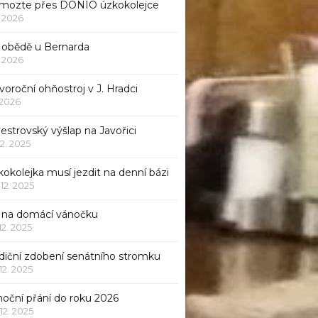
mozte přes DONIO úzkokolejce
1. 2026
 obědě u Bernarda
1. 2026
oroční ohňostroj v J. Hradci
. 2026
vestrovský výšlap na Javořici
12. 2025
okolejka musí jezdit na denní bázi
 12. 2025
p na domácí vánočku
 12. 2025
adiční zdobení senátního stromku
 12. 2025
noční přání do roku 2026
 12. 2025