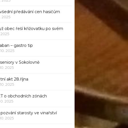
všední předávání cen hasičům
1. 2025
yž obec řeší křižovatku po svém
1. 2025
aban – gastro tip
 10. 2025
 seniory v Sokolovně
 10. 2025
tní akt 28.října
 10. 2025
ČT o obchodních zónách
 10. 2025
pozvání starosty ve vinařství
 10. 2025