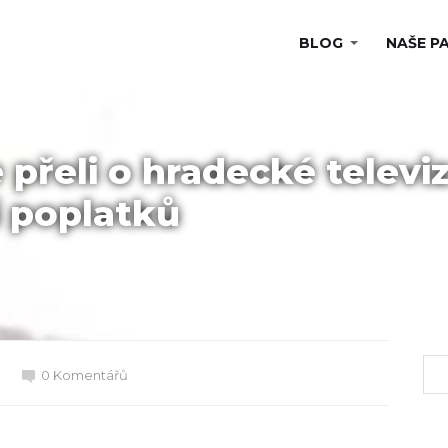
BLOG
NAŠE P
 přeli o hradecké televiz
 poplatků
0 Komentářů