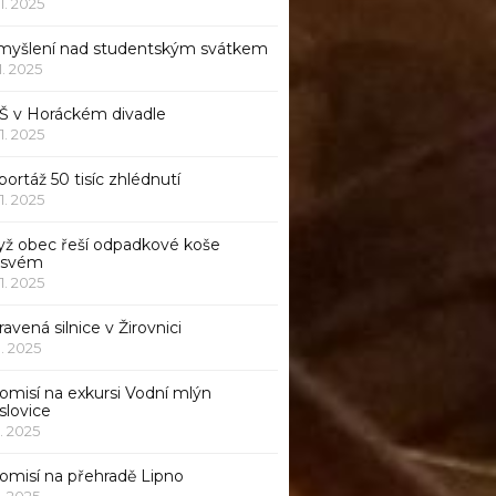
11. 2025
myšlení nad studentským svátkem
11. 2025
Š v Horáckém divadle
11. 2025
ortáž 50 tisíc zhlédnutí
11. 2025
yž obec řeší odpadkové koše
 svém
11. 2025
avená silnice v Žirovnici
1. 2025
omisí na exkursi Vodní mlýn
slovice
1. 2025
komisí na přehradě Lipno
1. 2025