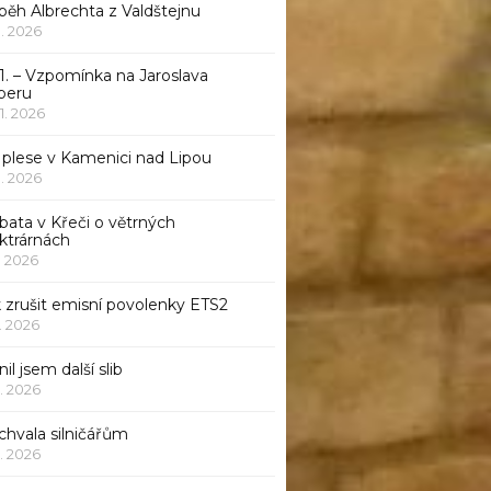
běh Albrechta z Valdštejnu
 1. 2026
1. – Vzpomínka na Jaroslava
beru
 1. 2026
 plese v Kamenici nad Lipou
 1. 2026
bata v Křeči o větrných
ktrárnách
1. 2026
 zrušit emisní povolenky ETS2
1. 2026
nil jsem další slib
1. 2026
chvala silničářům
1. 2026