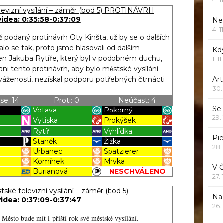
Blížilová P
Blížilová P
evizní vysílání – záměr (bod 5) PROTINÁVRH
videa: 0:35:58-0:37:09
Ne
4. 1
 podaný protinávrh Oty Kinšta, už by se o dalších
alo se tak, proto jsme hlasovali od dalším
Kd
 ten Jakuba Rytíře, který byl v podobném duchu,
1. 1
ani tento protinávrh, aby bylo městské vysílání
áženosti, nezískal podporu potřebných čtrnácti
Art
30.
se: 14
Proti: 0
Neúčast: 4
Se
Votava
Pokorný
29.
Vytiska
Prokýšek
Rytíř
Vyhlídka
Pie
Staněk
Žižka
28.
Urbanec
Spatzierer
k
Komínek
Mrvka
V 
Burianová
NESCHVÁLENO
27.
Blížilová P
Blížilová P
ké televizní vysílání – záměr (bod 5)
Na 
videa: 0:37:09-0:37:47
26.
Město bude mít i příští rok své městské vysílání.