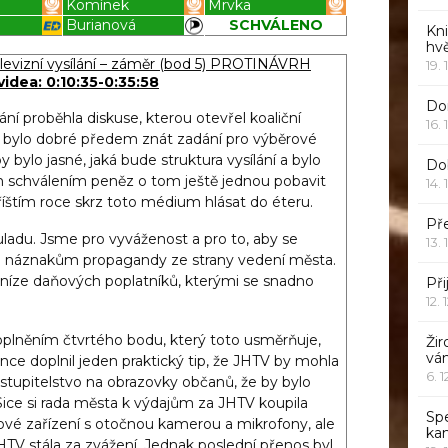
k
Komínek
Mrvka
Burianová
SCHVÁLENO
Kn
Blížilová P
Blížilová P
hv
evizní vysílání – záměr (bod 5) PROTINÁVRH
19. 
videa: 0:10:35-0:35:58
Dor
í proběhla diskuse, kterou otevřel koaliční
16. 
y bylo dobré předem znát zadání pro výběrové
y bylo jasné, jaká bude struktura vysílání a bylo
Do
schválením peněz o tom ještě jednou pobavit
14. 
říštím roce skrz toto médium hlásat do éteru.
Pře
uladu. Jsme pro vyváženost a pro to, aby se
13. 
i náznakům propagandy ze strany vedení města.
eníze daňových poplatníků, kterými se snadno
Při
12. 
oplněním čtvrtého bodu, který toto usměrňuje,
Žir
vá
nce doplnil jeden praktický tip, že JHTV by mohla
6. 
tupitelstvo na obrazovky občanů, že by bylo
Sice si rada města k výdajům za JHTV koupila
Sp
sové zařízení s otočnou kamerou a mikrofony, ale
ka
 JHTV stála za zvážení. Jednak poslední přenos byl