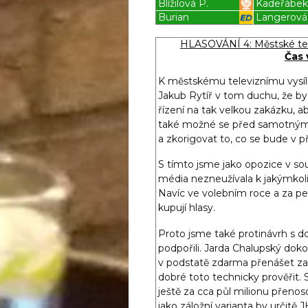
Blížilová P.
Kadeřábe
Burian
Langerová
Blížilová P
Blížilová P
HLASOVÁNÍ 4: Městské tel
Čas 
K městskému televiznímu vysílán
Jakub Rytíř v tom duchu, že b
řízení na tak velkou zakázku, ab
také možné se před samotným 
a zkorigovat to, co se bude v p
S tímto jsme jako opozice v so
média nezneužívala k jakýmkol
Navíc ve volebním roce a za p
kupují hlasy.
Proto jsme také protinávrh s d
podpořili. Jarda Chalupský doko
v podstatě zdarma přenášet zas
dobré toto technicky prověřit. 
ještě za cca půl milionu přeno
jako záložní varianta by určitě