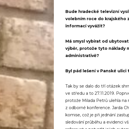
Bude hradecké televizní vysí
volebním roce do krajského 
informací vyvážit?
Má smysl vybírat od ubytovat
výběr, protože tyto náklady 
administrativě?
Byl pád lešení v Panské ulic
Tak by se dalo do tří otázek shr
ve středu a to 27.11.2019. Popr
protože Milada Petrů ulehla na
z odborné konference. Jarda Ch
komise, což je při jednání zastu
sledování průběhu a evidenci v