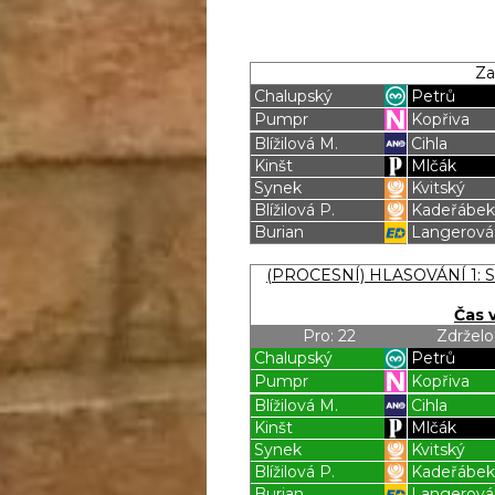
Za
Chalupský
Petrů
Pumpr
Kopřiva
Blížilová M.
Cihla
Kinšt
Mlčák
Synek
Kvitský
Blížilová P.
Kadeřábe
Burian
Langerová
Blížilová P
Blížilová P
(PROCESNÍ) HLASOVÁNÍ 1: Sc
Čas 
Pro: 22
Zdrželo
Chalupský
Petrů
Pumpr
Kopřiva
Blížilová M.
Cihla
Kinšt
Mlčák
Synek
Kvitský
Blížilová P.
Kadeřábe
Burian
Langerová