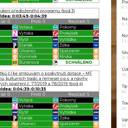
Po
Blížilová P
Blížilová P
9. 
álení předloženého programu (bod 3)
videa: 0:03:49-0:04:39
Na
 se: 0
Proti: 0
Neúčast: 5
6. 
Votava
Pokorný
Vytiska
Prokýšek
Nov
Rytíř
Vyhlídka
1. 1
Staněk
Žižka
Urbanec
Spatzierer
Sil
k
Komínek
Mrvka
31. 
Burianová
SCHVÁLENO
Blížilová P
Blížilová P
Úzk
ků č.l ke smlouvám o poskytnutí dotace – MF
30.
 kulturních tradic a řemesel o.p.s. a návrhy
ých opatření č. 77/2019 a 78/2019 (bod 4)
Ti
videa: 0:04:39-0:10:35
25.
 se: 0
Proti: 0
Neúčast: 5
Votava
Pokorný
Tr
Vytiska
Prokýšek
23.
Rytíř
Vyhlídka
Staněk
Žižka
Vá
Urbanec
Spatzierer
20.