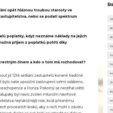
Št
lání opět hlásnou troubou starosty ve
zastupitelstva, nebo se podaří spektrum
c
d
elů poplatky, když neznáme náklady na jejich
d
možná příjem z poplatků pohltí díky
hi
h
i trestným činem a kdo o tom má rozhodovat?
h
h
nout již 12té setkání zastupitelů konané tradičně
vé bylo naše opoziční zastoupení velmi oslabeno,
J
 neschopence a Honza Pokorný se nestíhal vrátit
K
alupský byl navíc zvolen mluvčím návrhové
pitelstva nejnáročnější role, kvůli přesnému
m
šech procesních kroků, aby o nich mohl v závěru
n