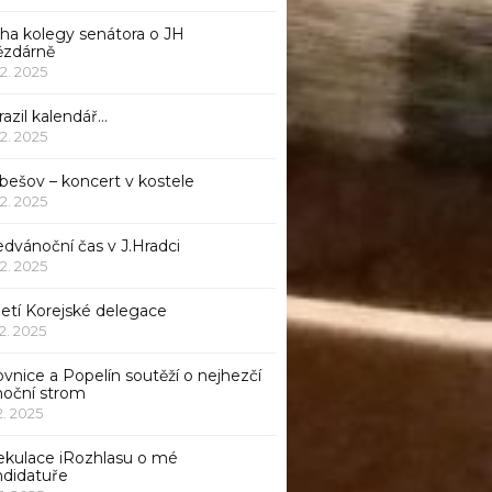
iha kolegy senátora o JH
ězdárně
12. 2025
azil kalendář…
12. 2025
bešov – koncert v kostele
12. 2025
dvánoční čas v J.Hradci
12. 2025
jetí Korejské delegace
12. 2025
ovnice a Popelín soutěží o nejhezčí
noční strom
12. 2025
ekulace iRozhlasu o mé
ndidatuře