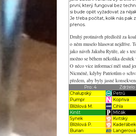
první, který fungoval bez techni
si bude opět vyžadovat za něja
Je třeba počítat, kolik nás pa
přenos.
Druhý protinávrh předložil za koa
o něm muselo hlasovat nejdříve.
jako návrh Jakuba Rytíře, ale s t
možno se během několika desítek 
O něco více informací měl snad jen
Nicméně, kdyby Patriotům o schvál
předem, aby byly jasné konsekvenc
Pro: 4
Zdrželo 
Chalupský
Petrů
Pumpr
Kopřiva
Blížilová M.
Cihla
Kinšt
Mlčák
Synek
Kvitský
Blížilová P.
Kadeřábe
Burian
Langerová