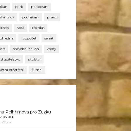
bčan
park
parkování
elhřimov
podnikání
právo
říroda
rada
rozhlas
ozhledna
rozpočet
senát
port
stavební zákon
volby
stupitelstvo
školství
votní prostředí
žurnál
na Pelhřimova pro Zuzku
vlovou
1. 2026