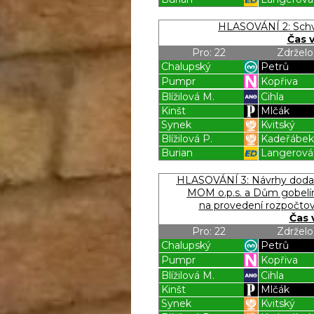
Blížilová P
Blížilová P
HLASOVÁNÍ 2: Schv
Čas 
Pro: 22
Zdrželo
Chalupský
Petrů
Pumpr
Kopřiva
Blížilová M.
Cihla
Kinšt
Mlčák
Synek
Kvitský
Blížilová P.
Kadeřábe
Burian
Langerová
Blížilová P
Blížilová P
HLASOVÁNÍ 3: Návrhy dodat
MOM o.p.s. a Dům gobelínů,
na provedení rozpočtov
Čas 
Pro: 22
Zdrželo
Chalupský
Petrů
Pumpr
Kopřiva
Blížilová M.
Cihla
Kinšt
Mlčák
Synek
Kvitský