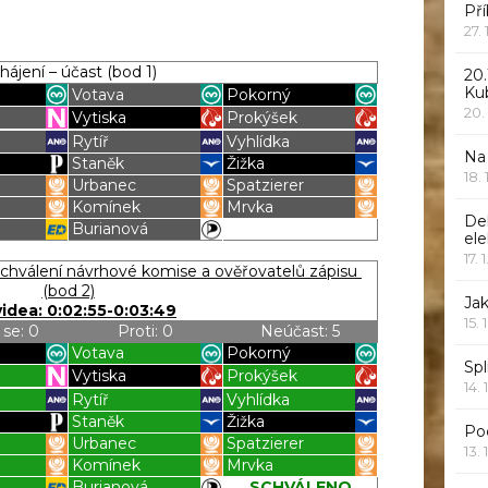
Pří
27.
hájení – účast (bod 1)
20.
Ku
Votava
Pokorný
20.
Vytiska
Prokýšek
Rytíř
Vyhlídka
Na
Staněk
Žižka
18.
Urbanec
Spatzierer
k
Komínek
Mrvka
De
Burianová
ele
Blížilová P
Blížilová P
17. 
hválení návrhové komise a ověřovatelů zápisu
(bod 2)
Jak
videa: 0:02:55-0:03:49
15. 
 se: 0
Proti: 0
Neúčast: 5
Votava
Pokorný
Spl
Vytiska
Prokýšek
14. 
Rytíř
Vyhlídka
Staněk
Žižka
Po
Urbanec
Spatzierer
13. 
k
Komínek
Mrvka
Burianová
SCHVÁLENO