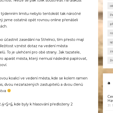
tičnost. Nelze se pak tolik soustředit na diskusi.
o
 týdenním limitu nebylo tentokrát tak náročné
P
erý jsme ostatně opět rovnou online přenášeli
p
ách.
r
účastnit zasedání na Střelnici, tím přesto mají
s
říležitost vznést dotaz na vedení města
za
lů. To je ulehčení pro obě strany. Jak tazatele,
pro aparát města, který nemusí následně papírovat,
ži
oví.
novou koalicí ve vedení města, kde se kolem ramen
a
nás, dvou nezařazených zastupitelů a dvou členů
stva
Ce
Ha
č.
4
+
5
+
6
, kde byly k hlasování předloženy 2
31. 