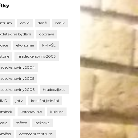
ítky
entrum
covid
daně
deník
oplatek na bydlení
doprava
otace
ekonomie
FM VŠE
storie
hradeckenoviny2003
radeckenoviny2004
radeckenoviny2005
radeckenoviny2006
hradeczije.cz
HMD
jhtv
koaliční jednání
omínek
koronavirus
kultura
édia
město
nežárka
áměstí
obchodní centrum