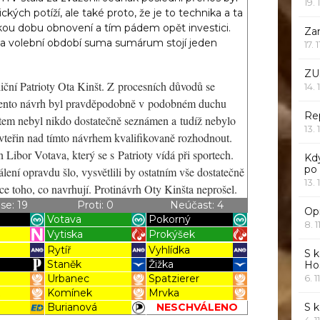
19. 
ckých potíží, ale také proto, že je to technika a ta
kou dobu obnovení a tím pádem opět investici.
Za
k za volební období suma sumárum stojí jeden
17. 
ZU
liční Patrioty Ota Kinšt. Z procesních důvodů se
14. 
 Tento návrh byl pravděpodobně v podobném duchu
Rep
extem nebyl nikdo dostatečně seznámen a tudíž nebylo
13. 
vteřin nad tímto návrhem kvalifikovaně rozhodnout.
 Libor Votava, který se s Patrioty vídá při sportech.
Kd
po
ení opravdu šlo, vysvětlili by ostatním vše dostatečně
13. 
e toho, co navrhují. Protinávrh Oty Kinšta neprošel.
se: 19
Proti: 0
Neúčast: 4
Opr
Votava
Pokorný
8. 1
Vytiska
Prokýšek
Rytíř
Vyhlídka
S k
Staněk
Žižka
Ho
Urbanec
Spatzierer
6. 1
k
Komínek
Mrvka
Burianová
NESCHVÁLENO
S 
4. 1