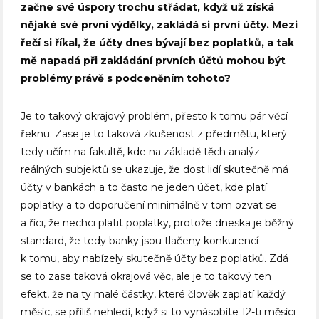
začne své úspory trochu střádat, když už získá
nějaké své první výdělky, zakládá si první účty. Mezi
řečí si říkal, že účty dnes bývají bez poplatků, a tak
mě napadá při zakládání prvních účtů mohou být
problémy právě s podceněním tohoto?
Je to takový okrajový problém, přesto k tomu pár věcí
řeknu. Zase je to taková zkušenost z předmětu, který
tedy učím na fakultě, kde na základě těch analýz
reálných subjektů se ukazuje, že dost lidí skutečně má
účty v bankách a to často ne jeden účet, kde platí
poplatky a to doporučení minimálně v tom ozvat se
a říci, že nechci platit poplatky, protože dneska je běžný
standard, že tedy banky jsou tlačeny konkurencí
k tomu, aby nabízely skutečně účty bez poplatků. Zdá
se to zase taková okrajová věc, ale je to takový ten
efekt, že na ty malé částky, které člověk zaplatí každý
měsíc, se příliš nehledí, když si to vynásobíte 12-ti měsíci