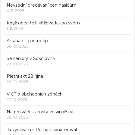
Nevšední předávání cen hasičům
4. 11. 2025
Když obec řeší křižovatku po svém
1. 11. 2025
Artaban – gastro tip
30. 10. 2025
Se seniory v Sokolovně
29. 10. 2025
Pietní akt 28.října
28. 10. 2025
V ČT o obchodních zónách
27. 10. 2025
Na pozvání starosty ve vinařství
26. 10. 2025
Já vysávám – Roman senátoroval