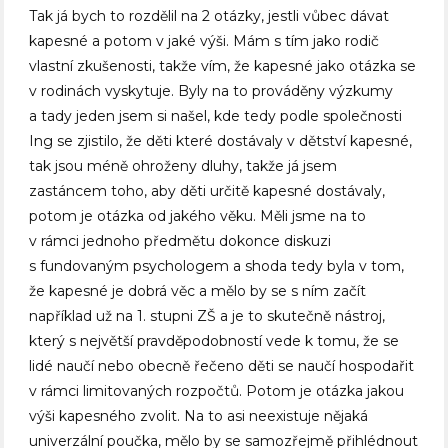
Tak já bych to rozdělil na 2 otázky, jestli vůbec dávat
kapesné a potom v jaké výši. Mám s tím jako rodič
vlastní zkušenosti, takže vím, že kapesné jako otázka se
v rodinách vyskytuje. Byly na to prováděny výzkumy
a tady jeden jsem si našel, kde tedy podle společnosti
Ing se zjistilo, že děti které dostávaly v dětství kapesné,
tak jsou méně ohroženy dluhy, takže já jsem
zastáncem toho, aby děti určitě kapesné dostávaly,
potom je otázka od jakého věku. Měli jsme na to
v rámci jednoho předmětu dokonce diskuzi
s fundovaným psychologem a shoda tedy byla v tom,
že kapesné je dobrá věc a mělo by se s ním začít
například už na 1. stupni ZŠ a je to skutečně nástroj,
který s největší pravděpodobností vede k tomu, že se
lidé naučí nebo obecně řečeno děti se naučí hospodařit
v rámci limitovaných rozpočtů. Potom je otázka jakou
výši kapesného zvolit. Na to asi neexistuje nějaká
univerzální poučka, mělo by se samozřejmě přihlédnout