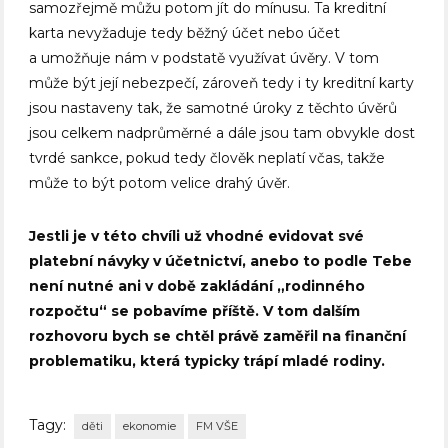
samozřejmě můžu potom jít do mínusu. Ta kreditní
karta nevyžaduje tedy běžný účet nebo účet
a umožňuje nám v podstatě využívat úvěry. V tom
může být její nebezpečí, zároveň tedy i ty kreditní karty
jsou nastaveny tak, že samotné úroky z těchto úvěrů
jsou celkem nadprůměrné a dále jsou tam obvykle dost
tvrdé sankce, pokud tedy člověk neplatí včas, takže
může to být potom velice drahý úvěr.
Jestli je v této chvíli už vhodné evidovat své
platební návyky v účetnictví, anebo to podle Tebe
není nutné ani v době zakládání „rodinného
rozpočtu“ se pobavíme příště. V tom dalším
rozhovoru bych se chtěl právě zaměřil na finanční
problematiku, která typicky trápí mladé rodiny.
Tagy:
děti
ekonomie
FM VŠE