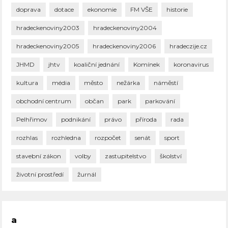
doprava
dotace
ekonomie
FM VŠE
historie
hradeckenoviny2003
hradeckenoviny2004
hradeckenoviny2005
hradeckenoviny2006
hradeczije.cz
JHMD
jhtv
koaliční jednání
Komínek
koronavirus
kultura
média
město
nežárka
náměstí
obchodní centrum
občan
park
parkování
Pelhřimov
podnikání
právo
příroda
rada
rozhlas
rozhledna
rozpočet
senát
sport
stavební zákon
volby
zastupitelstvo
školství
životní prostředí
žurnál
a