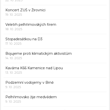
22. 10. 2025
Koncert ZUŠ v Žirovnici
19. 10. 2025
Veletrh pelhřimovských firem
18. 10. 2025
Stopadesátkou na D3
17. 10. 2025
Bojujeme proti klimatickým aktivistům
14. 10. 2025
Kavárna K66 Kamenice nad Lipou
13. 10. 2025
Podzemní vodojemy v Brně
9. 10. 2025
Pelhřimovsko žije medvědem
9. 10. 2025