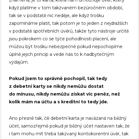
znamená, je to karta, která nám umožňuje úvěr, který
když platíme v tom takzvaném bezúročném období,
tak se v podstatě nic neděje, ale když trošku
zapomínáme platit, tak potom je to jeden z nejdražších
v podstatě spotřebních úvěrů, takže tyto nástroje určitě
jsou pokrokem co se týče pohodlnosti placení, ale
můžou být trošku nebezpečné pokud nepochopíme
úplně jejich princip a vede nás to k nadbytečným
výdajům.
Pokud jsem to správně pochopil, tak tedy
z debetní karty se nikdy nemůžu dostat
do mínusu, nikdy nemůžu získat víc peněz, než
kolik mám na účtu a s kreditní to tedy jde.
Ano přesně tak, čili debetní karta je navázaná na běžný
účet, samozřejmě pokud je běžný účet nastaven tak, že
i tam mohu mít třeba takzvaný kontokorentní úvěr, tak