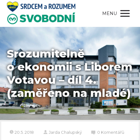
MENU
Srozumitelně
o ekonomii s Liborem
Votavou – díl 4.
(zaměřeno na mladé)
20.5. 2018
Jarda Chalupský
0 Komentářů