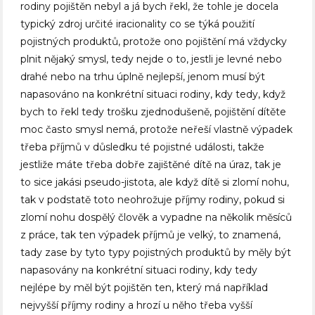
rodiny pojištěn nebyl a já bych řekl, že tohle je docela
typický zdroj určité iracionality co se týká použití
pojistných produktů, protože ono pojištění má vždycky
plnit nějaký smysl, tedy nejde o to, jestli je levné nebo
drahé nebo na trhu úplně nejlepší, jenom musí být
napasováno na konkrétní situaci rodiny, kdy tedy, když
bych to řekl tedy trošku zjednodušeně, pojištění dítěte
moc často smysl nemá, protože neřeší vlastně výpadek
třeba příjmů v důsledku té pojistné události, takže
jestliže máte třeba dobře zajištěné dítě na úraz, tak je
to sice jakási pseudo-jistota, ale když dítě si zlomí nohu,
tak v podstatě toto neohrožuje příjmy rodiny, pokud si
zlomí nohu dospělý člověk a vypadne na několik měsíců
z práce, tak ten výpadek příjmů je velký, to znamená,
tady zase by tyto typy pojistných produktů by měly být
napasovány na konkrétní situaci rodiny, kdy tedy
nejlépe by měl být pojištěn ten, který má například
nejvyšší příjmy rodiny a hrozí u něho třeba vyšší