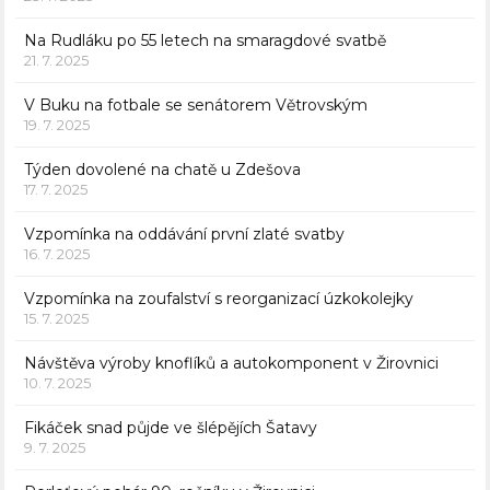
Na Rudláku po 55 letech na smaragdové svatbě
21. 7. 2025
V Buku na fotbale se senátorem Větrovským
19. 7. 2025
Týden dovolené na chatě u Zdešova
17. 7. 2025
Vzpomínka na oddávání první zlaté svatby
16. 7. 2025
Vzpomínka na zoufalství s reorganizací úzkokolejky
15. 7. 2025
Návštěva výroby knoflíků a autokomponent v Žirovnici
10. 7. 2025
Fikáček snad půjde ve šlépějích Šatavy
9. 7. 2025