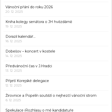
Vánoční přání do roku 2026
20. 12. 2025
Kniha kolegy senátora o JH hvězdárně
19. 12. 2025
Dorazil kalendář…
16. 12. 2025
Dobešov – koncert v kostele
14. 12. 2025
Předvánoční čas v J.Hradci
13. 12. 2025
Přijetí Korejské delegace
12. 12. 2025
Žirovnice a Popelín soutěží o nejhezčí vánoční strom
6. 12. 2025
Spekulace iRozhlasu o mé kandidatuře