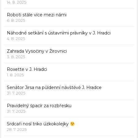
14. 8. 2025
Roboti stále více mezi námi
6. 8. 2025
Náhodné setkání s ústavními právníky v J. Hradci
4. 8. 2025
Zahrada Vysočiny v Žirovnici
3. 8. 2025
Roxette v J. Hradci
1. 8. 2025
Senátor Jirsa na půldenní návštěvě J. Hradce
31. 7. 2025
Pravidelný špacír za rozbřesku
31. 7. 2025
Srdcaři nosí triko úzkokolejky
28. 7. 2025