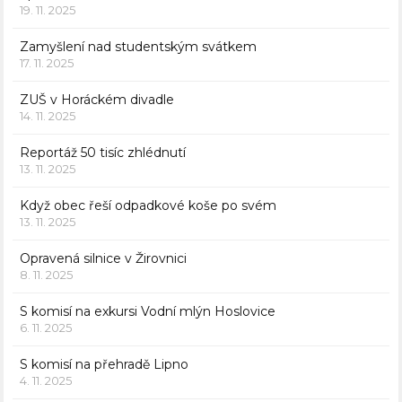
19. 11. 2025
Zamyšlení nad studentským svátkem
17. 11. 2025
ZUŠ v Horáckém divadle
14. 11. 2025
Reportáž 50 tisíc zhlédnutí
13. 11. 2025
Když obec řeší odpadkové koše po svém
13. 11. 2025
Opravená silnice v Žirovnici
8. 11. 2025
S komisí na exkursi Vodní mlýn Hoslovice
6. 11. 2025
S komisí na přehradě Lipno
4. 11. 2025