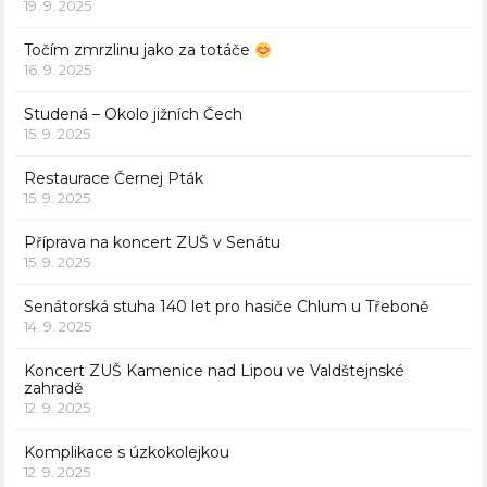
19. 9. 2025
Točím zmrzlinu jako za totáče
16. 9. 2025
Studená – Okolo jižních Čech
15. 9. 2025
Restaurace Černej Pták
15. 9. 2025
Příprava na koncert ZUŠ v Senátu
15. 9. 2025
Senátorská stuha 140 let pro hasiče Chlum u Třeboně
14. 9. 2025
Koncert ZUŠ Kamenice nad Lipou ve Valdštejnské
zahradě
12. 9. 2025
Komplikace s úzkokolejkou
12. 9. 2025