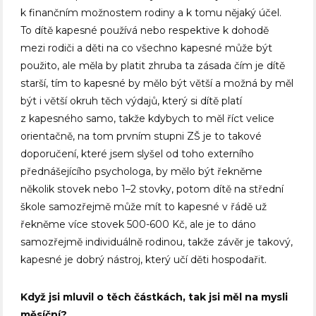
k finančním možnostem rodiny a k tomu nějaký účel.
To dítě kapesné používá nebo respektive k dohodě
mezi rodiči a děti na co všechno kapesné může být
použito, ale měla by platit zhruba ta zásada čím je dítě
starší, tím to kapesné by mělo být větší a možná by měl
být i větší okruh těch výdajů, který si dítě platí
z kapesného samo, takže kdybych to měl říct velice
orientačně, na tom prvním stupni ZŠ je to takové
doporučení, které jsem slyšel od toho externího
přednášejícího psychologa, by mělo být řekněme
několik stovek nebo 1–2 stovky, potom dítě na střední
škole samozřejmě může mít to kapesné v řádě už
řekněme více stovek 500-600 Kč, ale je to dáno
samozřejmě individuálně rodinou, takže závěr je takový,
kapesné je dobrý nástroj, který učí děti hospodařit.
Když jsi mluvil o těch částkách, tak jsi měl na mysli
měsíční?