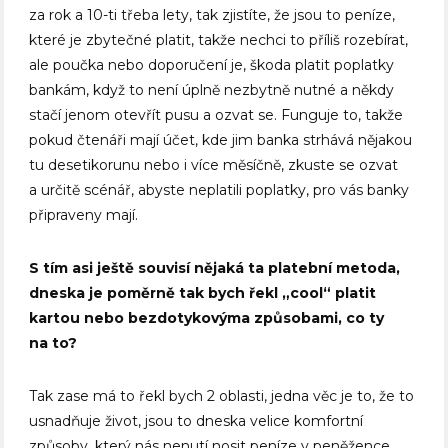
za rok a 10-ti třeba lety, tak zjistíte, že jsou to peníze,
které je zbytečné platit, takže nechci to příliš rozebírat,
ale poučka nebo doporučení je, škoda platit poplatky
bankám, když to není úplně nezbytně nutné a někdy
stačí jenom otevřít pusu a ozvat se. Funguje to, takže
pokud čtenáři mají účet, kde jim banka strhává nějakou
tu desetikorunu nebo i více měsíčně, zkuste se ozvat
a určitě scénář, abyste neplatili poplatky, pro vás banky
připraveny mají.
S tím asi ještě souvisí nějaká ta platební metoda,
dneska je poměrně tak bych řekl „cool“ platit
kartou nebo bezdotykovýma způsobami, co ty
na to?
Tak zase má to řekl bych 2 oblasti, jedna věc je to, že to
usnadňuje život, jsou to dneska velice komfortní
způsoby, který nás nenutí nosit peníze v peněžence,