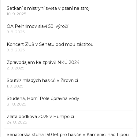
Setkání s mistryní světa v psaní na stroji
10. 9. 2025
OA Pelhřimov slaví 50. výročí
9. 9. 2025
Koncert ZUŠ v Senátu pod mou záštitou
9. 9. 2025
Zpravodajem ke zprávě NKÚ 2024
2. 9. 2025
Soutěž mladých hasičů v Žirovnici
1. 9. 2025
Studená, Horní Pole úpravna vody
31. 8. 2025
Zlatá podkova 2025 v Humpolci
24. 8. 2025
Senátorská stuha 150 let pro hasiče v Kamenici nad Lipou