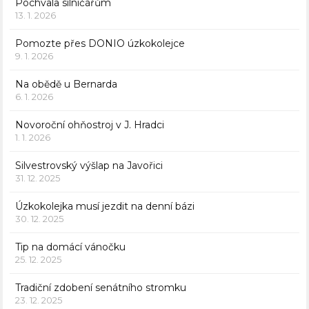
Pochvala silničářům
13. 1. 2026
Pomozte přes DONIO úzkokolejce
9. 1. 2026
Na obědě u Bernarda
6. 1. 2026
Novoroční ohňostroj v J. Hradci
1. 1. 2026
Silvestrovský výšlap na Javořici
31. 12. 2025
Úzkokolejka musí jezdit na denní bázi
30. 12. 2025
Tip na domácí vánočku
25. 12. 2025
Tradiční zdobení senátního stromku
23. 12. 2025