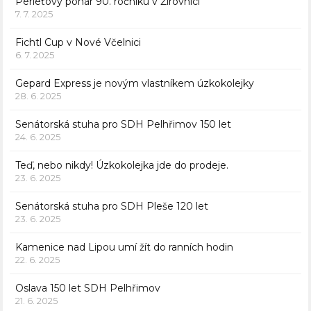
Perleťový pohár 90. ročníku v Žirovnici
7. 7. 2025
Fichtl Cup v Nové Včelnici
6. 7. 2025
Gepard Express je novým vlastníkem úzkokolejky
28. 6. 2025
Senátorská stuha pro SDH Pelhřimov 150 let
24. 6. 2025
Teď, nebo nikdy! Úzkokolejka jde do prodeje.
23. 6. 2025
Senátorská stuha pro SDH Pleše 120 let
23. 6. 2025
Kamenice nad Lipou umí žít do ranních hodin
22. 6. 2025
Oslava 150 let SDH Pelhřimov
21. 6. 2025