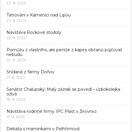
23. 8. 2025
Tatrování v Kamenici nad Lipou
23. 8. 2025
Návštěva Rockové stodoly
22. 8. 2025
Pomůžu z vlastního, ale peníze z kapes občanů půjčovat
nebudu
22. 8. 2025
Snídaně z farmy Doňov
21. 8. 2025
Senátor Chalupský: Malý zázrak se povedl – úzkokolejka
ožívá
18. 8. 2025
Návštěva rodinné firmy IPC Plast v Žirovnici
15. 8. 2025
Debata s maminkami v Pelhřimově