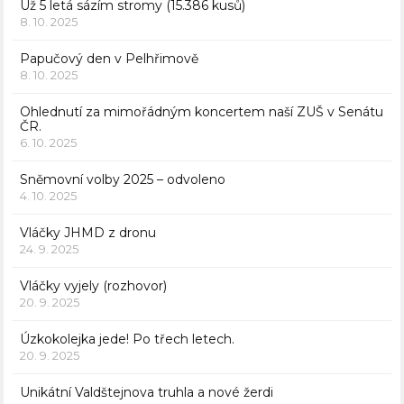
Už 5 letá sázím stromy (15.386 kusů)
8. 10. 2025
Papučový den v Pelhřimově
8. 10. 2025
Ohlednutí za mimořádným koncertem naší ZUŠ v Senátu
ČR.
6. 10. 2025
Sněmovní volby 2025 – odvoleno
4. 10. 2025
Vláčky JHMD z dronu
24. 9. 2025
Vláčky vyjely (rozhovor)
20. 9. 2025
Úzkokolejka jede! Po třech letech.
20. 9. 2025
Unikátní Valdštejnova truhla a nové žerdi