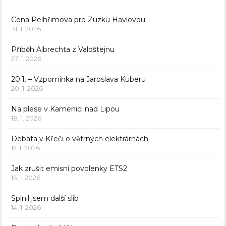
Cena Pelhřimova pro Zuzku Havlovou
31. 1. 2026
Příběh Albrechta z Valdštejnu
27. 1. 2026
20.1. – Vzpomínka na Jaroslava Kuberu
20. 1. 2026
Na plese v Kamenici nad Lipou
18. 1. 2026
Debata v Křeči o větrných elektrárnách
17. 1. 2026
Jak zrušit emisní povolenky ETS2
15. 1. 2026
Splnil jsem další slib
14. 1. 2026