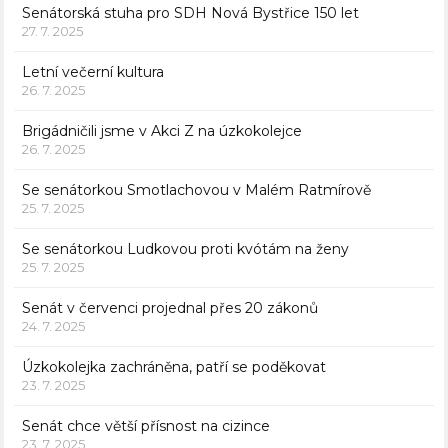
Senátorská stuha pro SDH Nová Bystřice 150 let
27. 7. 2025
Letní večerní kultura
26. 7. 2025
Brigádničili jsme v Akci Z na úzkokolejce
26. 7. 2025
Se senátorkou Smotlachovou v Malém Ratmírově
25. 7. 2025
Se senátorkou Ludkovou proti kvótám na ženy
25. 7. 2025
Senát v červenci projednal přes 20 zákonů
24. 7. 2025
Úzkokolejka zachráněna, patří se poděkovat
23. 7. 2025
Senát chce větší přísnost na cizince
23. 7. 2025