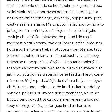
takže z tohohle ohledu se koná pokrok, zejména třeba
velký skok třeba v používání debetních karet, bylo ta
bezkontaktní technologie, kdy tedy „odpípnutím“ je ta
částka zaznamenaná. Má to potom i druhou rovinu a to
je to, jak nám mění tyto nástroje naše platební, jaksi
zvyk je chování. Je dokázáno, že pokud lidé mají
možnost platit kartami, tak v průměru utrácejí více, než,
když jsou limitovaní třeba hotovostí v peněžence, tady
z tohohle pohledu karty můžou představovat takový
řekněme nebezpečí na té výdajové straně rodinných
rozpočtů a potom další věc, která je také zajímavá je to,
jak moc jsou po nás třeba přínosné kreditní karty, které
nám umožňují v podstatě jít do úvěru a tady zase bych
chtěl trošku upozornit na to, že kreditní karta je dobrý
vynález, pokud s ní umíme dobře zacházet, ale může
být zlý pán, pokud trošku podlehneme jejímu kouzlu,
tedy dobré je vědět, jak funguje kreditní karta, to