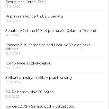
Restaurace Černej Pták
15. 9. 2025
Příprava na koncert ZUŠ v Senátu
15. 9. 2025
Senátorská stuha 140 let pro hasiče Chlum u Třeboně
14. 9. 2025
Koncert ZUŠ Kamenice nad Lipou ve Valdštejnské
zahradě
12. 9. 2025
Komplikace s úzkokolejkou
12. 9. 2025
Setkání s mistryní světa v psaní na stroji
10. 9. 2025
OA Pelhřimov slaví 50. výročí
9. 9. 2025
Koncert ZUŠ v Senátu pod mou záštitou