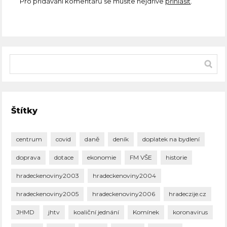
Pro přidávání komentářů se musíte nejdříve
přihlásit
.
Štítky
centrum
covid
daně
deník
doplatek na bydlení
doprava
dotace
ekonomie
FM VŠE
historie
hradeckenoviny2003
hradeckenoviny2004
hradeckenoviny2005
hradeckenoviny2006
hradeczije.cz
JHMD
jhtv
koaliční jednání
Komínek
koronavirus