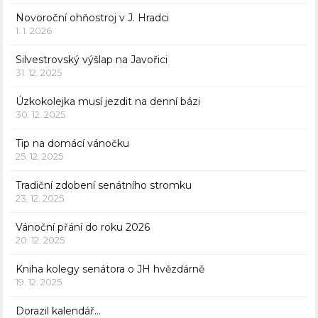
Novoroční ohňostroj v J. Hradci
1. 1. 2026
Silvestrovský výšlap na Javořici
31. 12. 2025
Úzkokolejka musí jezdit na denní bázi
30. 12. 2025
Tip na domácí vánočku
25. 12. 2025
Tradiční zdobení senátního stromku
23. 12. 2025
Vánoční přání do roku 2026
20. 12. 2025
Kniha kolegy senátora o JH hvězdárně
19. 12. 2025
Dorazil kalendář…