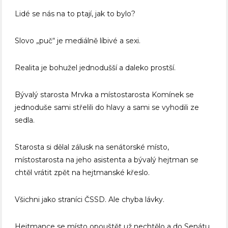
Lidé se nás na to ptají, jak to bylo?
Slovo „puč“ je mediálně líbivé a sexi.
Realita je bohužel jednodušší a daleko prostší.
Bývalý starosta Mrvka a místostarosta Komínek se
jednoduše sami střelili do hlavy a sami se vyhodili ze
sedla.
Starosta si dělal zálusk na senátorské místo,
místostarosta na jeho asistenta a bývalý hejtman se
chtěl vrátit zpět na hejtmanské křeslo.
Všichni jako straníci ČSSD. Ale chyba lávky.
Hejtmance se místo opouštět už nechtělo a do Senátu