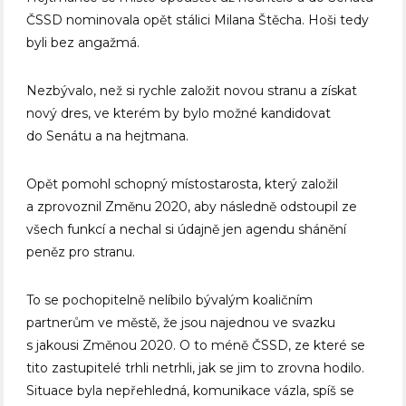
ČSSD nominovala opět stálici Milana Štěcha. Hoši tedy
byli bez angažmá.
Nezbývalo, než si rychle založit novou stranu a získat
nový dres, ve kterém by bylo možné kandidovat
do Senátu a na hejtmana.
Opět pomohl schopný místostarosta, který založil
a zprovoznil Změnu 2020, aby následně odstoupil ze
všech funkcí a nechal si údajně jen agendu shánění
peněz pro stranu.
To se pochopitelně nelíbilo bývalým koaličním
partnerům ve městě, že jsou najednou ve svazku
s jakousi Změnou 2020. O to méně ČSSD, ze které se
tito zastupitelé trhli netrhli, jak se jim to zrovna hodilo.
Situace byla nepřehledná, komunikace vázla, spíš se