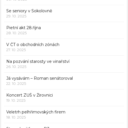
Se seniory v Sokolovně
29. 10. 2025
Pietní akt 28.října
28. 10. 2025
V ČT o obchodních zónách
27. 10. 2025
Na pozvání starosty ve vinařství
26. 10. 2025
Já vysávám – Roman senátoroval
22. 10. 2025
Koncert ZUŠ v Žirovnici
19. 10. 2025
Veletrh pelhřimovských firem
18. 10. 2025