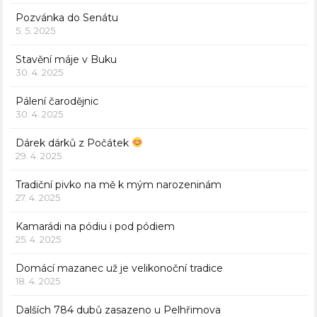
Pozvánka do Senátu
5. 5. 2025
Stavění máje v Buku
30. 4. 2025
Pálení čarodějnic
30. 4. 2025
Dárek dárků z Počátek
29. 4. 2025
Tradiční pivko na mě k mým narozeninám
27. 4. 2025
Kamarádi na pódiu i pod pódiem
25. 4. 2025
Domácí mazanec už je velikonoční tradice
18. 4. 2025
Dalších 784 dubů zasazeno u Pelhřimova