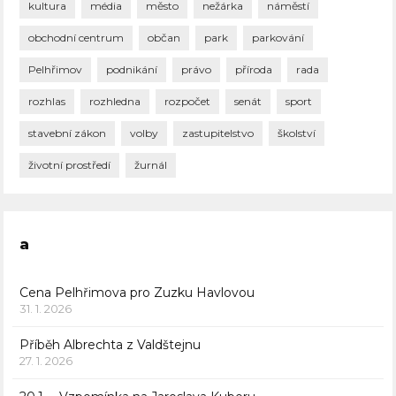
kultura
média
město
nežárka
náměstí
obchodní centrum
občan
park
parkování
Pelhřimov
podnikání
právo
příroda
rada
rozhlas
rozhledna
rozpočet
senát
sport
stavební zákon
volby
zastupitelstvo
školství
životní prostředí
žurnál
a
Cena Pelhřimova pro Zuzku Havlovou
31. 1. 2026
Příběh Albrechta z Valdštejnu
27. 1. 2026