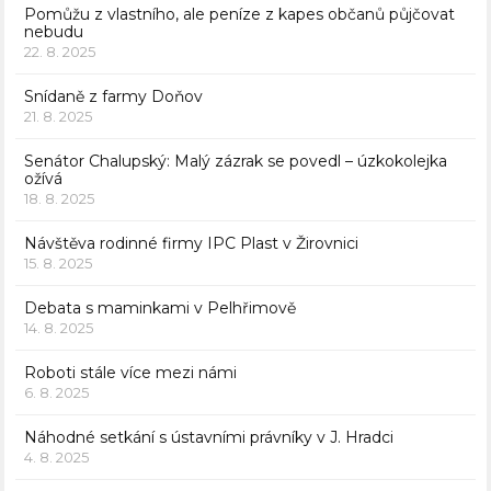
Pomůžu z vlastního, ale peníze z kapes občanů půjčovat
nebudu
22. 8. 2025
Snídaně z farmy Doňov
21. 8. 2025
Senátor Chalupský: Malý zázrak se povedl – úzkokolejka
ožívá
18. 8. 2025
Návštěva rodinné firmy IPC Plast v Žirovnici
15. 8. 2025
Debata s maminkami v Pelhřimově
14. 8. 2025
Roboti stále více mezi námi
6. 8. 2025
Náhodné setkání s ústavními právníky v J. Hradci
4. 8. 2025