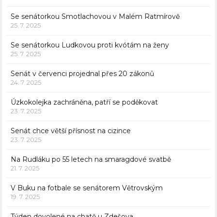
Se senátorkou Smotlachovou v Malém Ratmírově
25. 7. 2025
Se senátorkou Ludkovou proti kvótám na ženy
25. 7. 2025
Senát v červenci projednal přes 20 zákonů
24. 7. 2025
Úzkokolejka zachráněna, patří se poděkovat
23. 7. 2025
Senát chce větší přísnost na cizince
23. 7. 2025
Na Rudláku po 55 letech na smaragdové svatbě
21. 7. 2025
V Buku na fotbale se senátorem Větrovským
19. 7. 2025
Týden dovolené na chatě u Zdešova