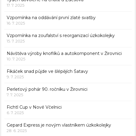
17. 7. 2025
Vzpomínka na oddávání první zlaté svatby
16. 7. 2025
Vzpomínka na zoufalství s reorganizací úzkokolejky
15. 7. 2025
Návštěva výroby knoflíků a autokomponent v Žirovnici
10. 7. 2025
Fikáček snad půjde ve šlépějích Šatavy
9. 7. 2025
Perleťový pohár 90. ročníku v Žirovnici
7. 7. 2025
Fichtl Cup v Nové Včelnici
6. 7. 2025
Gepard Express je novým vlastníkem úzkokolejky
28. 6. 2025