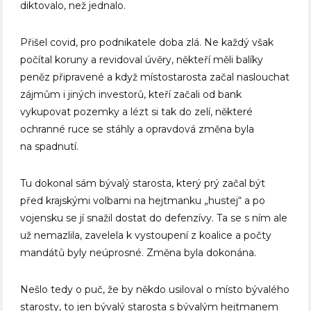
diktovalo, než jednalo.
Přišel covid, pro podnikatele doba zlá. Ne každý však
počítal koruny a revidoval úvěry, někteří měli balíky
peněz připravené a když místostarosta začal naslouchat
zájmům i jiných investorů, kteří začali od bank
vykupovat pozemky a lézt si tak do zelí, některé
ochranné ruce se stáhly a opravdová změna byla
na spadnutí.
Tu dokonal sám bývalý starosta, který prý začal být
před krajskými volbami na hejtmanku „hustej“ a po
vojensku se jí snažil dostat do defenzívy. Ta se s ním ale
už nemazlila, zavelela k vystoupení z koalice a počty
mandátů byly neúprosné. Změna byla dokonána.
Nešlo tedy o puč, že by někdo usiloval o místo bývalého
starosty, to jen bývalý starosta s bývalým hejtmanem