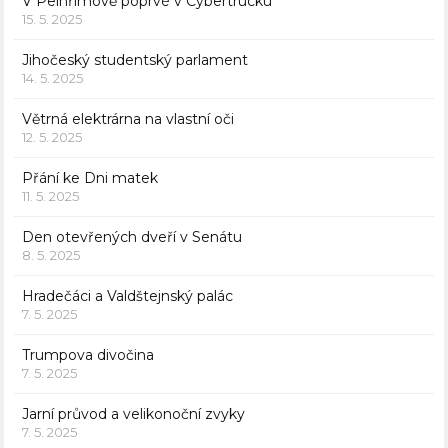
V Pelhřimově poprvé v Cybertrucku
15. 5. 2025
Jihočeský studentský parlament
14. 5. 2025
Větrná elektrárna na vlastní oči
12. 5. 2025
Přání ke Dni matek
11. 5. 2025
Den otevřených dveří v Senátu
8. 5. 2025
Hradečáci a Valdštejnský palác
7. 5. 2025
Trumpova divočina
7. 5. 2025
Jarní průvod a velikonoční zvyky
7. 5. 2025