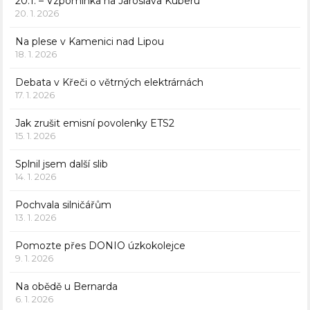
20.1. – Vzpomínka na Jaroslava Kuberu
20. 1. 2026
Na plese v Kamenici nad Lipou
18. 1. 2026
Debata v Křeči o větrných elektrárnách
17. 1. 2026
Jak zrušit emisní povolenky ETS2
15. 1. 2026
Splnil jsem další slib
14. 1. 2026
Pochvala silničářům
13. 1. 2026
Pomozte přes DONIO úzkokolejce
9. 1. 2026
Na obědě u Bernarda
6. 1. 2026