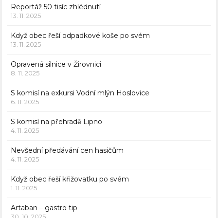
Reportáž 50 tisíc zhlédnutí
13. 11. 2025
Když obec řeší odpadkové koše po svém
13. 11. 2025
Opravená silnice v Žirovnici
8. 11. 2025
S komisí na exkursi Vodní mlýn Hoslovice
6. 11. 2025
S komisí na přehradě Lipno
4. 11. 2025
Nevšední předávání cen hasičům
4. 11. 2025
Když obec řeší křižovatku po svém
1. 11. 2025
Artaban – gastro tip
30. 10. 2025