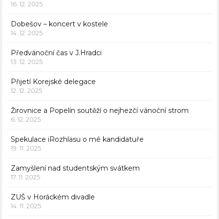
16. 12. 2025
Dobešov – koncert v kostele
14. 12. 2025
Předvánoční čas v J.Hradci
13. 12. 2025
Přijetí Korejské delegace
12. 12. 2025
Žirovnice a Popelín soutěží o nejhezčí vánoční strom
6. 12. 2025
Spekulace iRozhlasu o mé kandidatuře
19. 11. 2025
Zamyšlení nad studentským svátkem
17. 11. 2025
ZUŠ v Horáckém divadle
14. 11. 2025