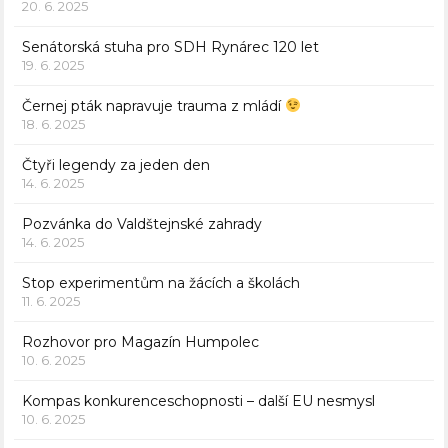
20. 6. 2025
Senátorská stuha pro SDH Rynárec 120 let
19. 6. 2025
Černej pták napravuje trauma z mládí
18. 6. 2025
Čtyři legendy za jeden den
14. 6. 2025
Pozvánka do Valdštejnské zahrady
14. 6. 2025
Stop experimentům na žácích a školách
11. 6. 2025
Rozhovor pro Magazín Humpolec
10. 6. 2025
Kompas konkurenceschopnosti – další EU nesmysl
10. 6. 2025