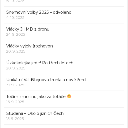
6. 10. 2025
Sněmovní volby 2025 – odvoleno
4. 10. 2025
Vláčky JHMD z dronu
24. 9. 2025
Vláčky vyjely (rozhovor)
20. 9. 2025
Úzkokolejka jede! Po třech letech.
20. 9. 2025
Unikátní Valdštejnova truhla a nové žerdi
19. 9. 2025
Točím zmrzlinu jako za totáče
16. 9. 2025
Studená – Okolo jižních Čech
15. 9. 2025