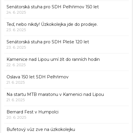
Senátorská stuha pro SDH Pelhřimov 150 let
24. 6. 2025
Teď, nebo nikdy! Úzkokolejka jde do prodeje.
23. 6. 2025
Senátorská stuha pro SDH Pleše 120 let
23. 6. 2025
Kamenice nad Lipou umí žít do ranních hodin
22. 6. 2025
Oslava 150 let SDH Pelhřimov
21. 6. 2025
Na startu MTB maratonu v Kamenici nad Lipou
21. 6. 2025
Bernard Fest v Humpolci
20. 6. 2025
Bufetový vůz zve na úzkokolejku