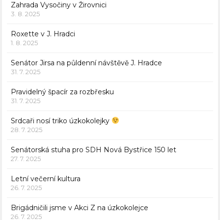
Zahrada Vysočiny v Žirovnici
3. 8. 2025
Roxette v J. Hradci
1. 8. 2025
Senátor Jirsa na půldenní návštěvě J. Hradce
31. 7. 2025
Pravidelný špacír za rozbřesku
31. 7. 2025
Srdcaři nosí triko úzkokolejky
28. 7. 2025
Senátorská stuha pro SDH Nová Bystřice 150 let
27. 7. 2025
Letní večerní kultura
26. 7. 2025
Brigádničili jsme v Akci Z na úzkokolejce
26. 7. 2025