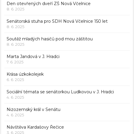
Den otevřených dveří ZŠ Nová Včelnice
8. 6. 2025
Senátorská stuha pro SDH Nová Včelnice 150 let
8. 6. 2025
Soutěž mladých hasičů pod mou záštitou
8. 6. 2025
Marta Jandová v J. Hradci
7. 6. 2025
Krása úzkokolejek
6. 6. 2025
Sociální témata se senátorkou Ludkovou v J. Hradci
4. 6. 2025
Nizozemský král v Senátu
4. 6. 2025
Návštěva Kardašovy Řečice
3. 6. 2025