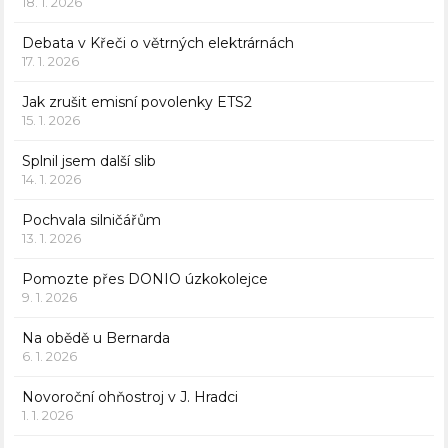
18. 1. 2026
Debata v Křeči o větrných elektrárnách
17. 1. 2026
Jak zrušit emisní povolenky ETS2
15. 1. 2026
Splnil jsem další slib
14. 1. 2026
Pochvala silničářům
13. 1. 2026
Pomozte přes DONIO úzkokolejce
9. 1. 2026
Na obědě u Bernarda
6. 1. 2026
Novoroční ohňostroj v J. Hradci
1. 1. 2026