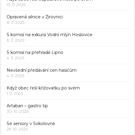
13. 11. 2025
Opravená silnice v Žirovnici
8. 11. 2025
S komisí na exkursi Vodní mlýn Hoslovice
6. 11. 2025
S komisí na přehradě Lipno
4. 11. 2025
Nevšední předávání cen hasičům
4. 11. 2025
Když obec řeší křižovatku po svém
1. 11. 2025
Artaban – gastro tip
30. 10. 2025
Se seniory v Sokolovně
29. 10. 2025