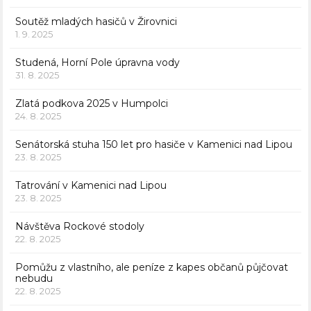
Soutěž mladých hasičů v Žirovnici
1. 9. 2025
Studená, Horní Pole úpravna vody
31. 8. 2025
Zlatá podkova 2025 v Humpolci
24. 8. 2025
Senátorská stuha 150 let pro hasiče v Kamenici nad Lipou
23. 8. 2025
Tatrování v Kamenici nad Lipou
23. 8. 2025
Návštěva Rockové stodoly
22. 8. 2025
Pomůžu z vlastního, ale peníze z kapes občanů půjčovat
nebudu
22. 8. 2025