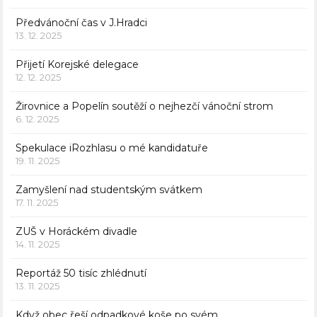
Předvánoční čas v J.Hradci
13. 12. 2025
Přijetí Korejské delegace
12. 12. 2025
Žirovnice a Popelín soutěží o nejhezčí vánoční strom
6. 12. 2025
Spekulace iRozhlasu o mé kandidatuře
19. 11. 2025
Zamyšlení nad studentským svátkem
17. 11. 2025
ZUŠ v Horáckém divadle
14. 11. 2025
Reportáž 50 tisíc zhlédnutí
13. 11. 2025
Když obec řeší odpadkové koše po svém