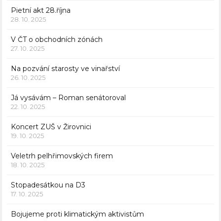
Pietní akt 28.října
28. 10. 2025
V ČT o obchodních zónách
27. 10. 2025
Na pozvání starosty ve vinařství
26. 10. 2025
Já vysávám – Roman senátoroval
22. 10. 2025
Koncert ZUŠ v Žirovnici
19. 10. 2025
Veletrh pelhřimovských firem
18. 10. 2025
Stopadesátkou na D3
17. 10. 2025
Bojujeme proti klimatickým aktivistům