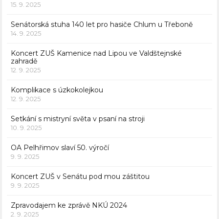
15. 9. 2025
Senátorská stuha 140 let pro hasiče Chlum u Třeboně
14. 9. 2025
Koncert ZUŠ Kamenice nad Lipou ve Valdštejnské
zahradě
12. 9. 2025
Komplikace s úzkokolejkou
12. 9. 2025
Setkání s mistryní světa v psaní na stroji
10. 9. 2025
OA Pelhřimov slaví 50. výročí
9. 9. 2025
Koncert ZUŠ v Senátu pod mou záštitou
9. 9. 2025
Zpravodajem ke zprávě NKÚ 2024
2. 9. 2025