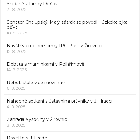
Snídaně z farmy Doňov
21. 8. 2025
Senátor Chalupský: Malý zázrak se povedl – úzkokolejka
ožívá
18. 8. 2025
Návštěva rodinné firmy IPC Plast v Žirovnici
15. 8. 2025
Debata s maminkami v Pelhřimově
14. 8. 2025
Roboti stále více mezi námi
6. 8. 2025
Náhodné setkání s ústavními právníky v J. Hradci
4. 8. 2025
Zahrada Vysočiny v Žirovnici
3. 8. 2025
Roxette v J. Hradci