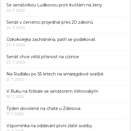
Se senátorkou Ludkovou proti kvótám na ženy
25. 7. 2025
Senát v červenci projednal přes 20 zákonů
24. 7. 2025
Úzkokolejka zachráněna, patří se poděkovat
23. 7. 2025
Senát chce větší přísnost na cizince
23. 7. 2025
Na Rudláku po 55 letech na smaragdové svatbě
21. 7. 2025
V Buku na fotbale se senátorem Větrovským
19. 7. 2025
Týden dovolené na chatě u Zdešova
17. 7. 2025
Vzpomínka na oddávání první zlaté svatby
16. 7. 2025