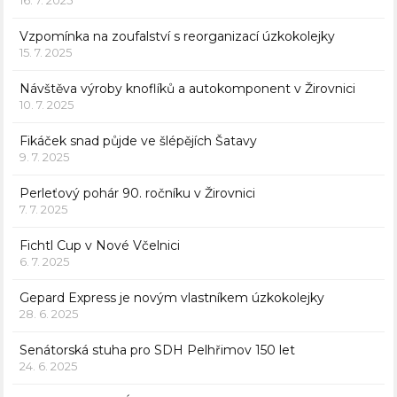
Vzpomínka na zoufalství s reorganizací úzkokolejky
15. 7. 2025
Návštěva výroby knoflíků a autokomponent v Žirovnici
10. 7. 2025
Fikáček snad půjde ve šlépějích Šatavy
9. 7. 2025
Perleťový pohár 90. ročníku v Žirovnici
7. 7. 2025
Fichtl Cup v Nové Včelnici
6. 7. 2025
Gepard Express je novým vlastníkem úzkokolejky
28. 6. 2025
Senátorská stuha pro SDH Pelhřimov 150 let
24. 6. 2025