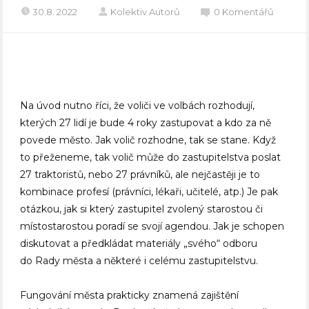
30.8. 2022
Kolektiv Autorů
0 Komentářů
Na úvod nutno říci, že voliči ve volbách rozhodují,
kterých 27 lidí je bude 4 roky zastupovat a kdo za ně
povede město. Jak volič rozhodne, tak se stane. Když
to přeženeme, tak volič může do zastupitelstva poslat
27 traktoristů, nebo 27 právníků, ale nejčastěji je to
kombinace profesí (právníci, lékaři, učitelé, atp.) Je pak
otázkou, jak si který zastupitel zvolený starostou či
místostarostou poradí se svojí agendou. Jak je schopen
diskutovat a předkládat materiály „svého“ odboru
do Rady města a některé i celému zastupitelstvu.
Fungování města prakticky znamená zajištění