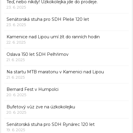
Teď, nebo nikdy! Úzkokolejka jde do prodeje.
23. 6. 2025
Senátorská stuha pro SDH Pleše 120 let
23. 6. 2025
Kamenice nad Lipou umí žít do ranních hodin
22. 6. 2025
Oslava 150 let SDH Pelhřimov
21. 6. 2025
Na startu MTB maratonu v Kamenici nad Lipou
21. 6. 2025
Bernard Fest v Humpolci
20. 6. 2025
Bufetový vůz zve na úzkokolejku
20. 6. 2025
Senátorská stuha pro SDH Rynárec 120 let
19. 6. 2025