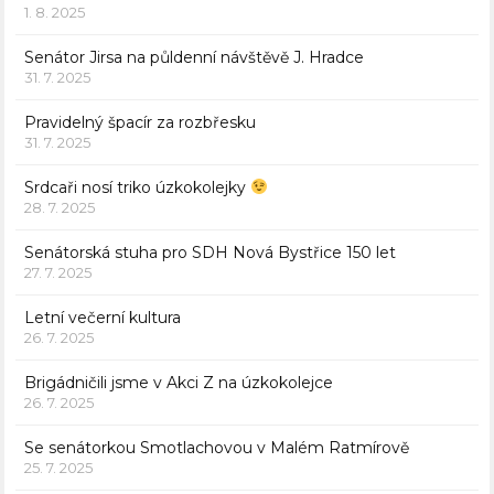
1. 8. 2025
Senátor Jirsa na půldenní návštěvě J. Hradce
31. 7. 2025
Pravidelný špacír za rozbřesku
31. 7. 2025
Srdcaři nosí triko úzkokolejky
28. 7. 2025
Senátorská stuha pro SDH Nová Bystřice 150 let
27. 7. 2025
Letní večerní kultura
26. 7. 2025
Brigádničili jsme v Akci Z na úzkokolejce
26. 7. 2025
Se senátorkou Smotlachovou v Malém Ratmírově
25. 7. 2025