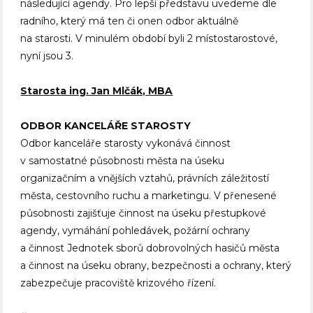
následující agendy. Pro lepší představu uvedeme dle
radního, který má ten či onen odbor aktuálně
na starosti. V minulém období byli 2 místostarostové,
nyní jsou 3.
Starosta ing. Jan Mlčák, MBA
ODBOR KANCELÁŘE STAROSTY
Odbor kanceláře starosty vykonává činnost
v samostatné působnosti města na úseku
organizačním a vnějších vztahů, právních záležitostí
města, cestovního ruchu a marketingu. V přenesené
působnosti zajišťuje činnost na úseku přestupkové
agendy, vymáhání pohledávek, požární ochrany
a činnost Jednotek sborů dobrovolných hasičů města
a činnost na úseku obrany, bezpečnosti a ochrany, který
zabezpečuje pracoviště krizového řízení.