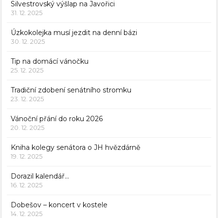
Silvestrovský výšlap na Javořici
31. 12. 2025
Úzkokolejka musí jezdit na denní bázi
30. 12. 2025
Tip na domácí vánočku
25. 12. 2025
Tradiční zdobení senátního stromku
23. 12. 2025
Vánoční přání do roku 2026
20. 12. 2025
Kniha kolegy senátora o JH hvězdárně
19. 12. 2025
Dorazil kalendář…
16. 12. 2025
Dobešov – koncert v kostele
14. 12. 2025