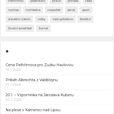
Pelhřimov
podnikání
právo
příroda
rada
rozhlas
rozhledna
rozpočet
senát
sport
stavební zákon
volby
zastupitelstvo
školství
životní prostředí
žurnál
a
Cena Pelhřimova pro Zuzku Havlovou
31. 1. 2026
Příběh Albrechta z Valdštejnu
27. 1. 2026
20.1. – Vzpomínka na Jaroslava Kuberu
20. 1. 2026
Na plese v Kamenici nad Lipou