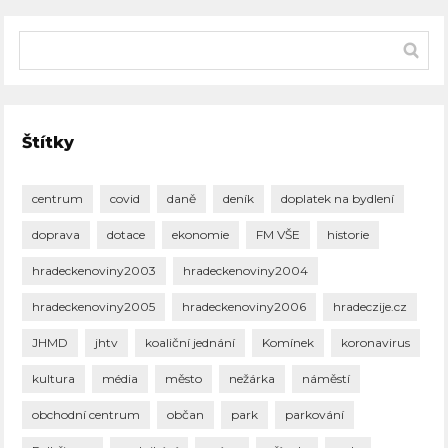
Štítky
centrum
covid
daně
deník
doplatek na bydlení
doprava
dotace
ekonomie
FM VŠE
historie
hradeckenoviny2003
hradeckenoviny2004
hradeckenoviny2005
hradeckenoviny2006
hradeczije.cz
JHMD
jhtv
koaliční jednání
Komínek
koronavirus
kultura
média
město
nežárka
náměstí
obchodní centrum
občan
park
parkování