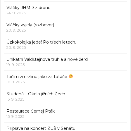
Vláčky JHMD z dronu
24. 9. 2025
Vláčky vyjely (rozhovor)
20. 9. 2025
Úzkokolejka jede! Po třech letech.
20. 9. 2025
Unikátní Valdštejnova truhla a nové žerdi
19. 9. 2025
Točím zmrzlinu jako za totáče
16. 9. 2025
Studená – Okolo jižních Čech
15. 9. 2025
Restaurace Černej Pták
15. 9. 2025
Příprava na koncert ZUŠ v Senátu