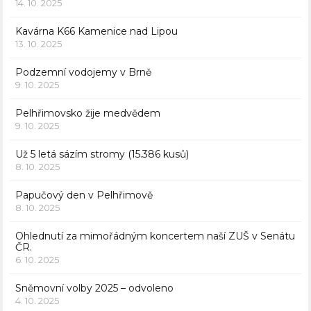
14. 10. 2025
Kavárna K66 Kamenice nad Lipou
13. 10. 2025
Podzemní vodojemy v Brně
9. 10. 2025
Pelhřimovsko žije medvědem
9. 10. 2025
Už 5 letá sázím stromy (15.386 kusů)
8. 10. 2025
Papučový den v Pelhřimově
8. 10. 2025
Ohlednutí za mimořádným koncertem naší ZUŠ v Senátu
ČR.
6. 10. 2025
Sněmovní volby 2025 – odvoleno
4. 10. 2025