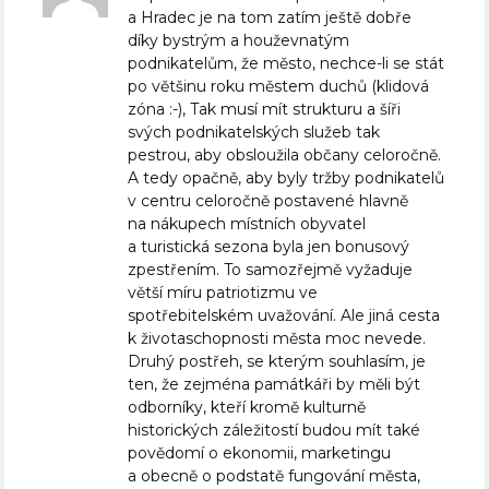
a Hradec je na tom zatím ještě dobře
díky bystrým a houževnatým
podnikatelům, že město, nechce-li se stát
po většinu roku městem duchů (klidová
zóna :-), Tak musí mít strukturu a šíři
svých podnikatelských služeb tak
pestrou, aby obsloužila občany celoročně.
A tedy opačně, aby byly tržby podnikatelů
v centru celoročně postavené hlavně
na nákupech místních obyvatel
a turistická sezona byla jen bonusový
zpestřením. To samozřejmě vyžaduje
větší míru patriotizmu ve
spotřebitelském uvažování. Ale jiná cesta
k životaschopnosti města moc nevede.
Druhý postřeh, se kterým souhlasím, je
ten, že zejména památkáři by měli být
odborníky, kteří kromě kulturně
historických záležitostí budou mít také
povědomí o ekonomii, marketingu
a obecně o podstatě fungování města,