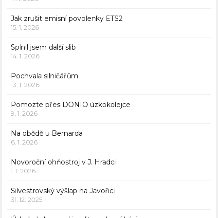
Jak zrušit emisní povolenky ETS2
15. 1. 2026
Splnil jsem další slib
14. 1. 2026
Pochvala silničářům
13. 1. 2026
Pomozte přes DONIO úzkokolejce
9. 1. 2026
Na obědě u Bernarda
6. 1. 2026
Novoroční ohňostroj v J. Hradci
1. 1. 2026
Silvestrovský výšlap na Javořici
31. 12. 2025