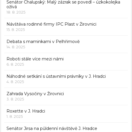
Senátor Chalupský: Malý zázrak se povedl – úzkokolejka
ožívá
18. 8. 2025
Návštěva rodinné firmy IPC Plast v Žirovnici
15. 8. 2025
Debata s maminkami v Pelhřimově
14. 8. 2025
Roboti stále více mezi námi
6. 8. 2025
Náhodné setkání s ústavními právníky v J. Hradci
4. 8. 2025
Zahrada Vysočiny v Žirovnici
3. 8. 2025
Roxette v J. Hradci
1. 8. 2025
Senátor Jirsa na půldenní návštěvě J. Hradce