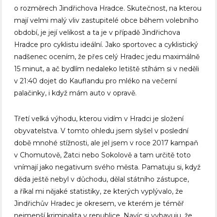
o rozměrech Jindřichova Hradce. Skutečnost, na kterou
mají velmi malý vliv zastupitelé obce během volebního
období, je její velikost a ta je v případě Jindřichova
Hradce pro cyklistu ideální. Jako sportovec a cyklistický
nadšenec ocením, že přes celý Hradec jedu maximálně
15 minut, a ač bydlím nedaleko letiště stíhám si v neděli
v 21:40 dojet do Kauflandu pro mléko na večerní
palačinky, i když mám auto v opravě.
Třetí velká výhodu, kterou vidím v Hradci je složení
obyvatelstva. V tomto ohledu jsem slyšel v poslední
době mnohé stížnosti, ale jel jsem v roce 2017 kampaň
v Chomutově, Žatci nebo Sokolově a tam určitě toto
vnímají jako negativum svého města. Pamatuju si, když
děda ještě nebyl v důchodu, dělal státního zástupce,
a říkal mi nějaké statistiky, ze kterých vyplývalo, že
Jindřichův Hradec je okresem, ve kterém je téměř
nejmenší kriminalita v republice. Navíc si vybavuju, že