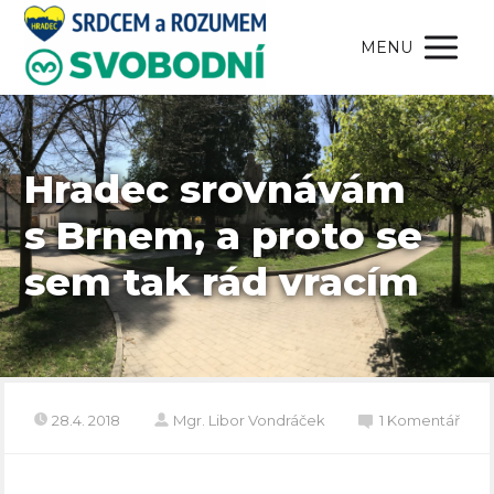
MENU
Hradec srovnávám
s Brnem, a proto se
sem tak rád vracím
28.4. 2018
Mgr. Libor Vondráček
1 Komentář