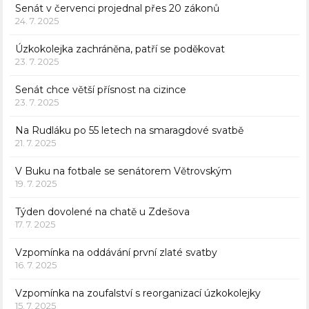
Senát v červenci projednal přes 20 zákonů
24. 7. 2025
Úzkokolejka zachráněna, patří se poděkovat
23. 7. 2025
Senát chce větší přísnost na cizince
23. 7. 2025
Na Rudláku po 55 letech na smaragdové svatbě
21. 7. 2025
V Buku na fotbale se senátorem Větrovským
19. 7. 2025
Týden dovolené na chatě u Zdešova
17. 7. 2025
Vzpomínka na oddávání první zlaté svatby
16. 7. 2025
Vzpomínka na zoufalství s reorganizací úzkokolejky
15. 7. 2025