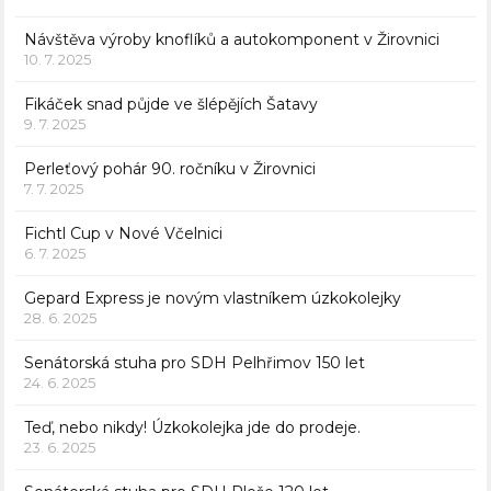
Návštěva výroby knoflíků a autokomponent v Žirovnici
10. 7. 2025
Fikáček snad půjde ve šlépějích Šatavy
9. 7. 2025
Perleťový pohár 90. ročníku v Žirovnici
7. 7. 2025
Fichtl Cup v Nové Včelnici
6. 7. 2025
Gepard Express je novým vlastníkem úzkokolejky
28. 6. 2025
Senátorská stuha pro SDH Pelhřimov 150 let
24. 6. 2025
Teď, nebo nikdy! Úzkokolejka jde do prodeje.
23. 6. 2025