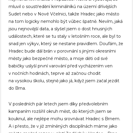
mluvil o soustředění kriminálníků na území dřívějších
Sudet nebo v Nové Včelnici, takže Hradec jako město
na tom logicky nemohlo být vůbec špatně. Nevím, jaká
jsou nejnovější data, a slyšel jsem o dost hnusných
událostech, které se tu staly v letošním roce, ale byl to
snad jen výkyv, který se nestane pravidlem. Doufám, že
Hradec bude dál brán v porovnání s jinými okresními
městy jako bezpečné město, a moje děti od své
babičky uslyší první varování před vycházením ven
v nočních hodinách, teprve až začnou chodit
na vysokou školu, stejně jako já, když jsem začal jezdit
do Brna.
V posledních pár letech jsem díky předvolebním
kampaním rozšířil okruh měst, do kterých jsem se
kouknul, ale nejlépe mohu srovnávat Hradec s Brnem.
A i přesto, že v již zmíněných disciplínách máme jako