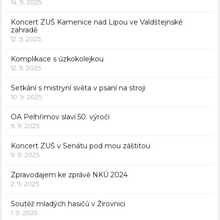
14. 9. 2025
Koncert ZUŠ Kamenice nad Lipou ve Valdštejnské
zahradě
12. 9. 2025
Komplikace s úzkokolejkou
12. 9. 2025
Setkání s mistryní světa v psaní na stroji
10. 9. 2025
OA Pelhřimov slaví 50. výročí
9. 9. 2025
Koncert ZUŠ v Senátu pod mou záštitou
9. 9. 2025
Zpravodajem ke zprávě NKÚ 2024
2. 9. 2025
Soutěž mladých hasičů v Žirovnici
1. 9. 2025