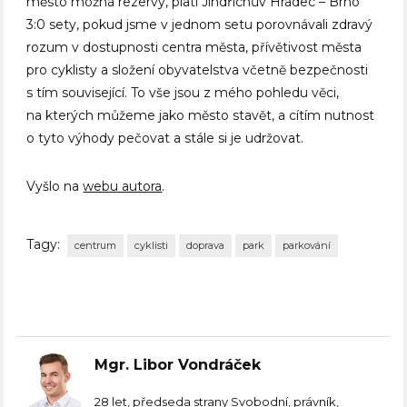
město možná rezervy, platí Jindřichův Hradec – Brno
3:0 sety, pokud jsme v jednom setu porovnávali zdravý
rozum v dostupnosti centra města, přívětivost města
pro cyklisty a složení obyvatelstva včetně bezpečnosti
s tím související. To vše jsou z mého pohledu věci,
na kterých můžeme jako město stavět, a cítím nutnost
o tyto výhody pečovat a stále si je udržovat.
Vyšlo na
webu autora
.
Tagy:
centrum
cyklisti
doprava
park
parkování
Mgr. Libor Vondráček
28 let, předseda strany Svobodní, právník,