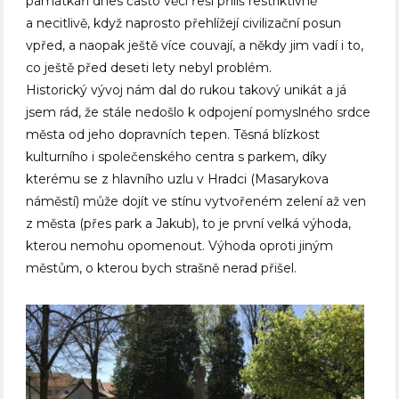
památkáři dnes často věci řeší příliš restriktivně
a necitlivě, když naprosto přehlížejí civilizační posun
vpřed, a naopak ještě více couvají, a někdy jim vadí i to,
co ještě před deseti lety nebyl problém.
Historický vývoj nám dal do rukou takový unikát a já
jsem rád, že stále nedošlo k odpojení pomyslného srdce
města od jeho dopravních tepen. Těsná blízkost
kulturního i společenského centra s parkem, díky
kterému se z hlavního uzlu v Hradci (Masarykova
náměstí) může dojít ve stínu vytvořeném zelení až ven
z města (přes park a Jakub), to je první velká výhoda,
kterou nemohu opomenout. Výhoda oproti jiným
městům, o kterou bych strašně nerad přišel.