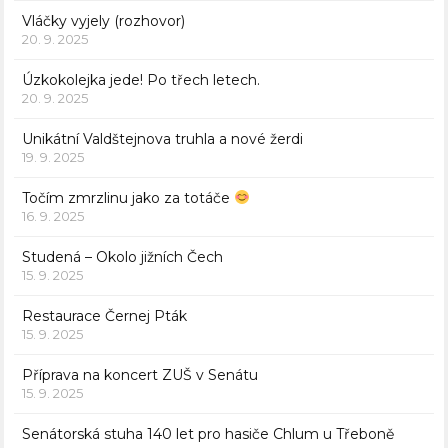
Vláčky vyjely (rozhovor)
20. 9. 2025
Úzkokolejka jede! Po třech letech.
20. 9. 2025
Unikátní Valdštejnova truhla a nové žerdi
19. 9. 2025
Točím zmrzlinu jako za totáče
16. 9. 2025
Studená – Okolo jižních Čech
15. 9. 2025
Restaurace Černej Pták
15. 9. 2025
Příprava na koncert ZUŠ v Senátu
15. 9. 2025
Senátorská stuha 140 let pro hasiče Chlum u Třeboně