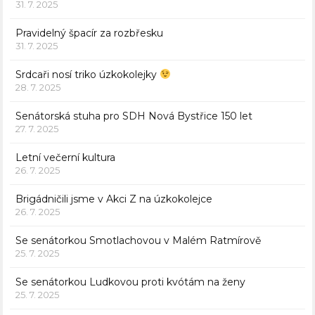
31. 7. 2025
Pravidelný špacír za rozbřesku
31. 7. 2025
Srdcaři nosí triko úzkokolejky
28. 7. 2025
Senátorská stuha pro SDH Nová Bystřice 150 let
27. 7. 2025
Letní večerní kultura
26. 7. 2025
Brigádničili jsme v Akci Z na úzkokolejce
26. 7. 2025
Se senátorkou Smotlachovou v Malém Ratmírově
25. 7. 2025
Se senátorkou Ludkovou proti kvótám na ženy
25. 7. 2025