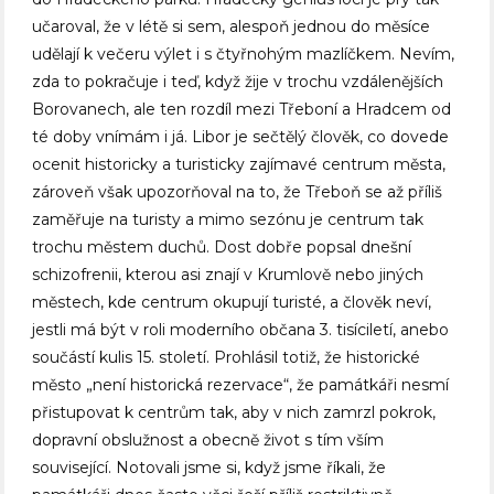
učaroval, že v létě si sem, alespoň jednou do měsíce
udělají k večeru výlet i s čtyřnohým mazlíčkem. Nevím,
zda to pokračuje i teď, když žije v trochu vzdálenějších
Borovanech, ale ten rozdíl mezi Třeboní a Hradcem od
té doby vnímám i já. Libor je sečtělý člověk, co dovede
ocenit historicky a turisticky zajímavé centrum města,
zároveň však upozorňoval na to, že Třeboň se až příliš
zaměřuje na turisty a mimo sezónu je centrum tak
trochu městem duchů. Dost dobře popsal dnešní
schizofrenii, kterou asi znají v Krumlově nebo jiných
městech, kde centrum okupují turisté, a člověk neví,
jestli má být v roli moderního občana 3. tisíciletí, anebo
součástí kulis 15. století. Prohlásil totiž, že historické
město „není historická rezervace“, že památkáři nesmí
přistupovat k centrům tak, aby v nich zamrzl pokrok,
dopravní obslužnost a obecně život s tím vším
související. Notovali jsme si, když jsme říkali, že