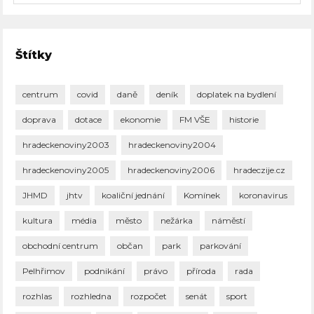
Štítky
centrum
covid
daně
deník
doplatek na bydlení
doprava
dotace
ekonomie
FM VŠE
historie
hradeckenoviny2003
hradeckenoviny2004
hradeckenoviny2005
hradeckenoviny2006
hradeczije.cz
JHMD
jhtv
koaliční jednání
Komínek
koronavirus
kultura
média
město
nežárka
náměstí
obchodní centrum
občan
park
parkování
Pelhřimov
podnikání
právo
příroda
rada
rozhlas
rozhledna
rozpočet
senát
sport