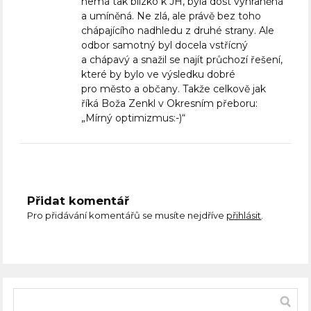
nemá tak blízko k JH, byla dost vyhraněná
a umíněná. Ne zlá, ale právě bez toho
chápajícího nadhledu z druhé strany. Ale
odbor samotný byl docela vstřícný
a chápavý a snažil se najít průchozí řešení,
které by bylo ve výsledku dobré
pro město a občany. Takže celkově jak
říká Boža Zenkl v Okresním přeboru:
„Mírný optimizmus:-)“
Přidat komentář
Pro přidávání komentářů se musíte nejdříve
přihlásit
.