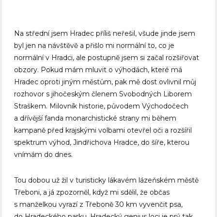
Na střední jsem Hradec příliš neřešil, všude jinde jsem
byl jen na návštěvě a přišlo mi normální to, co je
normální v Hradci, ale postupně jsem si začal rozšiřovat
obzory. Pokud mám mluvit o výhodách, které má
Hradec oproti jiným městům, pak mě dost ovlivnil můj
rozhovor s jihočeským členem Svobodných Liborem
Straškem. Milovník historie, původem Východočech
a dřívější fanda monarchistické strany mi během
kampaně před krajskými volbami otevřel oči a rozšířil
spektrum výhod, Jindřichova Hradce, do šíře, kterou
vnímám do dnes.
Tou dobou už žil v turisticky lákavém lázeňském městě
Třeboni, a já zpozorněl, když mi sdělil, že občas
s manželkou vyrazí z Třeboně 30 km vyvenčit psa,
do Hradeckého parku. Hradecký genius loci je prý tak