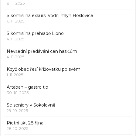
8. 11. 2025
S komisí na exkursi Vodní mlýn Hoslovice
6. 11. 2025
S komisí na přehradě Lipno
4. 11. 2025
Nevšední předávání cen hasičům
4. 11. 2025
Když obec řeší křižovatku po svém
1. 11. 2025
Artaban – gastro tip
30. 10. 2025
Se seniory v Sokolovně
29. 10. 2025
Pietní akt 28.října
28. 10. 2025