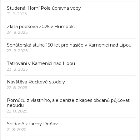
Studená, Horní Pole úpravna vody
31. 8. 2025
Zlatá podkova 2025 v Humpolci
24. 8. 2025
Senátorská stuha 150 let pro hasiče v Kamenici nad Lipou
23. 8. 2025
Tatrování v Kamenici nad Lipou
23. 8. 2025
Návštěva Rockové stodoly
22. 8. 2025
Pomůžu z vlastního, ale peníze z kapes občanů půjčovat
nebudu
22. 8. 2025
Snídaně z farmy Doňov
21. 8. 2025