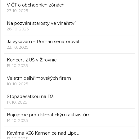
V ČT o obchodních zónách
27. 10. 2025
Na pozvání starosty ve vinařství
26. 10. 2025
Já vysávám – Roman senátoroval
22. 10. 2025
Koncert ZUŠ v Žirovnici
19. 10. 2025
Veletrh pelhřimovských firem
18. 10. 2025
Stopadesátkou na D3
17. 10. 2025
Bojujeme proti klimatickým aktivistům
14. 10. 2025
Kavárna K66 Kamenice nad Lipou
13. 10. 2025