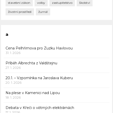
stavební zákon
volby
zastupitelstvo
školství
životní prostředí
žurnál
a
Cena Pelhřimova pro Zuzku Havlovou
31. 1. 2026
Příběh Albrechta z Valdštejnu
27. 1. 2026
20.1. – Vzpomínka na Jaroslava Kuberu
20. 1. 2026
Na plese v Kamenici nad Lipou
18. 1. 2026
Debata v Křeči o větrných elektrárnách
17. 1. 2026