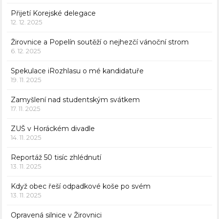
Přijetí Korejské delegace
12. 12. 2025
Žirovnice a Popelín soutěží o nejhezčí vánoční strom
6. 12. 2025
Spekulace iRozhlasu o mé kandidatuře
19. 11. 2025
Zamyšlení nad studentským svátkem
17. 11. 2025
ZUŠ v Horáckém divadle
14. 11. 2025
Reportáž 50 tisíc zhlédnutí
13. 11. 2025
Když obec řeší odpadkové koše po svém
13. 11. 2025
Opravená silnice v Žirovnici