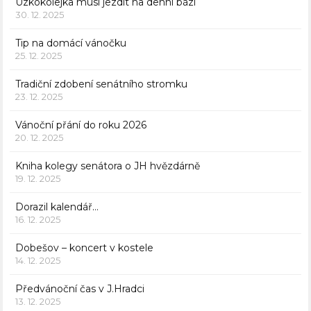
Úzkokolejka musí jezdit na denní bázi
30. 12. 2025
Tip na domácí vánočku
25. 12. 2025
Tradiční zdobení senátního stromku
23. 12. 2025
Vánoční přání do roku 2026
20. 12. 2025
Kniha kolegy senátora o JH hvězdárně
19. 12. 2025
Dorazil kalendář…
16. 12. 2025
Dobešov – koncert v kostele
14. 12. 2025
Předvánoční čas v J.Hradci
13. 12. 2025