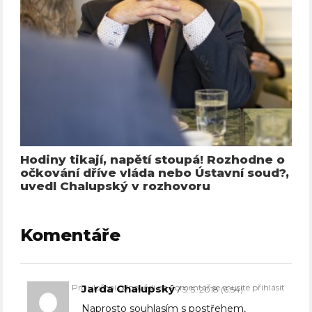
Hodiny tikají, napětí stoupá! Rozhodne o
očkování dříve vláda nebo Ústavní soud?,
uvedl Chalupský v rozhovoru
Komentáře
Pro vložení odpovědi na komentář se musíte přihlásit
Jarda Chalupský
5. 5. 2018 (6:54)
Naprosto souhlasím s postřehem,