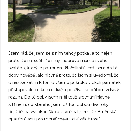
Jsem rád, že jsem se s ním tehdy potkal, a to nejen
proto, že mi sdělil, že i my Liborové máme svého
svatého, který je patronem žlučníkářů, což jsem do té
doby nevěděl, ale hlavně proto, že jsem si uvědomil, že
u nás se zatím k tomu všemu pokroku v okolí památek
přistupovalo celkem citlivě a používal se přitom zdravý
rozum. Do té doby jsem měl totiž srovnání hlavně
s Brnem, do kterého jsem už tou dobou dva roky
dojížděl na vysokou školu, a vnímal jsem, že Brněnská
opatření jsou pro menší města cizí záležitostí.