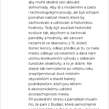
aby mohli ideálně věci skloubit
dohromady. Aby šli s moderními a často
i technologickými proudy, ale byli schopni
pomáhat nalézat řešení, které by
zachovávalo a udržovalo si historickou
hodnotu. Tedy být součástí historické
evoluce tak, abychom si zachovali
památky a hodnoty, ale zároveň
nezamrzli ve skanzenu z 15. století.
Konec konců, odkaz předků je to, co naše
město odlišuje od ostatních a dává nám
určitou konkurenční výhodu v získávání
turistické atraktivity, a to je dobře. Ale
stejně tak nemůžeme po většinu roku
znepříjemňovat život místním
obyvatelům a stavět bariery
podnikatelům, kteří jsou klíčem
k ekonomickému udržení
životaschopnosti města.
Při posledním střetu s památkáři musím
říci, že paní z Budějic, která samozřejmě