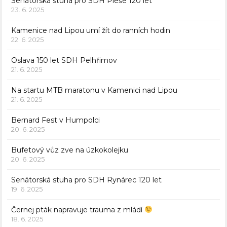
Senátorská stuha pro SDH Pleše 120 let
23. 6. 2025
Kamenice nad Lipou umí žít do ranních hodin
22. 6. 2025
Oslava 150 let SDH Pelhřimov
21. 6. 2025
Na startu MTB maratonu v Kamenici nad Lipou
21. 6. 2025
Bernard Fest v Humpolci
20. 6. 2025
Bufetový vůz zve na úzkokolejku
20. 6. 2025
Senátorská stuha pro SDH Rynárec 120 let
19. 6. 2025
Černej pták napravuje trauma z mládí
18. 6. 2025