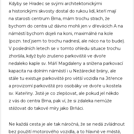
Kdyby se Hradec se svými architektonickými
a historickými skvosty dostal do rukou lidí, kteří mají
na starosti centrum Brna, mám trochu strach, že
bychom do centra už dávno mohli jen v dřevácích A na
náměstí bychom dojeli na koni, maximálně na kole
(pozn. teď jsem to trochu nadnesl, ale něco na to bude).
V posledních letech se v tomto ohledu situace trochu
zhoršila, když bylo zrušeno parkoviště ve dvoře
nedaleko kaple sv. Máří Magdaleny a snížena parkovací
kapacita na dolním náměstí i u Nežárecké brány, ale
stále tu existuje parkoviště pro větší vozidla na Jitřence
a provizorní parkoviště pro osobáky ve dvoře u kostela
sv. Kateřiny. Jistě je co zlepšovat, ale pokud jel někdo
z vás do centra Brna, pak ví, že si zdaleka nemůže
stěžovat do takové míry jako Brňáci.
Ne každá cesta je ale tak náročná, že se nedá zvládnout
bez použití motorového vozidla, a to hlavně ve městě,