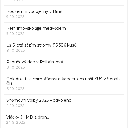
Podzemní vodojemy v Brně
9. 10. 2025
Pelhřimovsko žije medvědem
9. 10. 2025
Už 5 letá sázím stromy (15.386 kusů)
8. 10. 2025
Papučový den v Pelhřimově
8. 10. 2025
Ohlednutí za mimořádným koncertem naší ZUŠ v Senátu
ČR.
6. 10. 2025
Sněmovní volby 2025 – odvoleno
4. 10. 2025
Vláčky JHMD z dronu
24. 9. 2025