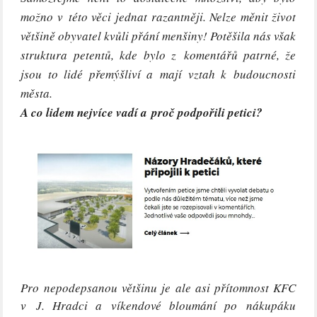
možno v této věci jednat razantněji. Nelze měnit život
většině obyvatel kvůli přání menšiny! Potěšila nás však
struktura petentů, kde bylo z komentářů patrné, že
jsou to lidé přemýšliví a mají vztah k budoucnosti
města.
A co lidem nejvíce vadí a proč podpořili petici?
Pro nepodepsanou většinu je ale asi přítomnost KFC
v J. Hradci a víkendové bloumání po nákupáku