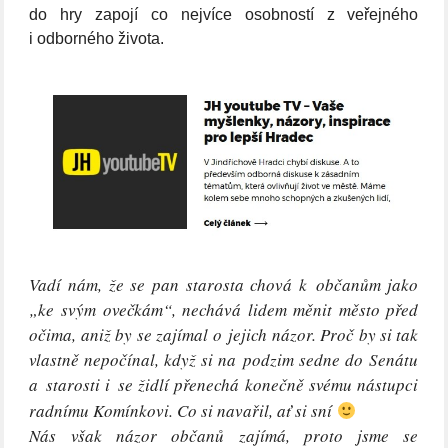
do hry zapojí co nejvíce osobností z veřejného
i odborného života.
Vadí nám, že se pan starosta chová k občanům jako
„ke svým ovečkám“, nechává lidem měnit město před
očima, aniž by se zajímal o jejich názor. Proč by si tak
vlastně nepočínal, když si na podzim sedne do Senátu
a starosti i se židlí přenechá konečně svému nástupci
radnímu Komínkovi. Co si navařil, ať si sní
Nás však názor občanů zajímá, proto jsme se