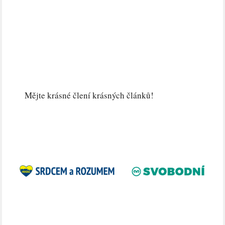
Aktuální vydání s rozhovorem, který vyvolal
infarktové telefonáty :).
Takže až si pojedete pro historicky nejlevnější
benzín, sáhněte si do regálu
pro jeden, dva výtisky, než se po nich zapráší!
Mějte krásné člení krásných článků!