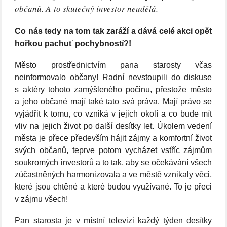
občanů. A to skutečný investor neudělá.
Co nás tedy na tom tak zaráží a dává celé akci opět
hořkou pachuť pochybností?!
Město prostřednictvím pana starosty včas
neinformovalo občany! Radní nevstoupili do diskuse
s aktéry tohoto zamýšleného počinu, přestože město
a jeho občané mají také tato svá práva. Mají právo se
vyjádřit k tomu, co vzniká v jejich okolí a co bude mít
vliv na jejich život po další desítky let. Úkolem vedení
města je přece především hájit zájmy a komfortní život
svých občanů, teprve potom vycházet vstříc zájmům
soukromých investorů a to tak, aby se očekávání všech
zúčastněných harmonizovala a ve městě vznikaly věci,
které jsou chtěné a které budou využívané. To je přeci
v zájmu všech!
Pan starosta je v místní televizi každý týden desítky