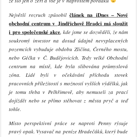
že šlo jen o žert a vše je v naprostém pořádku
článek na iDnes – Nové
Největší rozruch způsobil
obchodní centrum v Jindřichově Hradci má sloužit
i pro společenské akce
, kde jsme se dozvěděli, že nám
soukromý investor na dosud údajně nevyplacených
pozemcích vybuduje obdobu Zličína, Černého mostu,
nebo Géčka v Č. Budějovicích. Tedy velké Obchodní
centrum na místě, kde byla slibována průmyslová
zóna. Lidé byli v očekávání příchodu stovek
pracovních příležitostí s možností vyšších výdělků, jak
je tomu třeba v Pelhřimově, aby nemuseli za prací
dojíždět nebo se přímo stěhovat z města pryč a teď
tohle.
Místo perspektivní práce se naproti Penny rýsuje
pravý opak. Vysavač na peníze Hradečáků, který bude