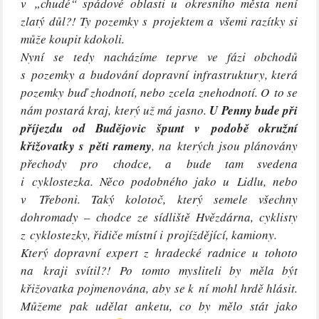
v „chudé“ spádové oblasti u okresního města není
zlatý důl?! Ty pozemky s projektem a všemi razítky si
může koupit kdokoli.
Nyní se tedy nacházíme teprve ve fázi obchodů
s pozemky a budování dopravní infrastruktury, která
pozemky buď zhodnotí, nebo zcela znehodnotí. O to se
nám postará kraj, který už má jasno.
U Penny bude při
příjezdu od Budějovic špunt v podobě okružní
křižovatky s pěti rameny
, na kterých jsou plánovány
přechody pro chodce, a bude tam svedena
i cyklostezka. Něco podobného jako u Lidlu, nebo
v Třeboni. Taký kolotoč, který semele všechny
dohromady – chodce ze sídliště Hvězdárna, cyklisty
z cyklostezky, řidiče místní i projíždějící, kamiony.
Který dopravní expert z hradecké radnice u tohoto
na kraji svítil?! Po tomto mysliteli by měla být
křižovatka pojmenována, aby se k ní mohl hrdě hlásit.
Můžeme pak udělat anketu, co by mělo stát jako