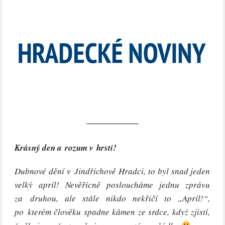
Noviny svobodně a bez servítků – květen 2020
Zobrazit online
Krásný den a rozum v hrsti!
Dubnové dění v Jindřichově Hradci, to byl snad jeden
velký apríl! Nevěřícně posloucháme jednu zprávu
za druhou, ale stále nikdo nekřičí to „Apríl!“,
po kterém člověku spadne kámen ze srdce, když zjistí,