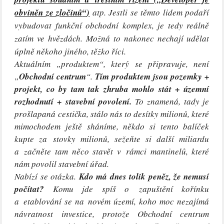
obviněn ze zločinů
“
)
atp. Jestli se těmto lidem podaří
vybudovat funkční obchodní komplex, je tedy reálně
zatím ve hvězdách. Možná to nakonec nechají udělat
úplně někoho jiného, těžko říci.
Aktuálním „produktem“, který se připravuje, není
„
Obchodní centrum
“.
Tím produktem jsou pozemky +
projekt, co by tam tak zhruba mohlo stát + územní
rozhodnutí + stavební povolení.
To znamená, tady je
prošlapaná cestička, stálo nás to desítky milionů, které
mimochodem ještě sháníme, někdo si tento balíček
kupte za stovky milionů, sežeňte si další miliardu
a začněte tam něco stavět v rámci mantinelů, které
nám povolil stavební úřad.
Nabízí se otázka.
Kdo má dnes tolik peněz, že nemusí
počítat?
Komu jde spíš o zapuštění kořínku
a etablování se na novém území, koho moc nezajímá
návratnost investice, protože Obchodní centrum