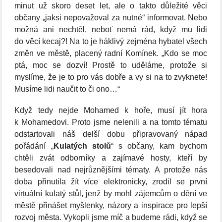
minut už skoro deset let, ale o takto důležité věci
občany „jaksi nepovažoval za nutné“ informovat. Nebo
možná ani nechtěl, neboť nemá rád, když mu lidi
do věcí kecaj?! Na to je háklivý zejména hybatel všech
změn ve městě, placený radní Komínek. „Kdo se moc
ptá, moc se dozví! Prostě to uděláme, protože si
myslíme, že je to pro vás dobře a vy si na to zvyknete!
Musíme lidi naučit to či ono…“
Když tedy nejde Mohamed k hoře, musí jít hora
k Mohamedovi. Proto jsme nelenili a na tomto tématu
odstartovali náš delší dobu připravovaný nápad
pořádání „
Kulatých stolů
“ s občany, kam bychom
chtěli zvát odborníky a zajímavé hosty, kteří by
besedovali nad nejrůznějšími tématy. A protože nás
doba přinutila žít více elektronicky, zrodil se první
virtuální kulatý stůl, jenž by mohl zájemcům o dění ve
městě přinášet myšlenky, názory a inspirace pro lepší
rozvoj města. Vykopli jsme míč a budeme rádi, když se