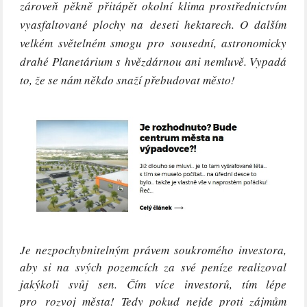
zároveň pěkně přitápět okolní klima prostřednictvím
vyasfaltované plochy na deseti hektarech. O dalším
velkém světelném smogu pro sousední, astronomicky
drahé Planetárium s hvězdárnou ani nemluvě. Vypadá
to, že se nám někdo snaží přebudovat město!
Je nezpochybnitelným právem soukromého investora,
aby si na svých pozemcích za své peníze realizoval
jakýkoli svůj sen. Čím více investorů, tím lépe
pro rozvoj města! Tedy pokud nejde proti zájmům