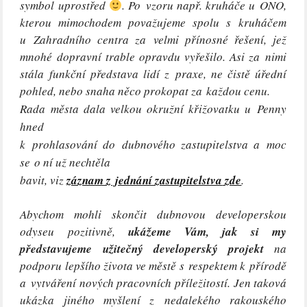
symbol uprostřed
. Po vzoru např. kruháče u ONO,
kterou mimochodem považujeme spolu s kruháčem
u Zahradního centra za velmi přínosné řešení, jež
mnohé dopravní trable opravdu vyřešilo. Asi za nimi
stála funkční představa lidí z praxe, ne čistě úřední
pohled, nebo snaha něco prokopat za každou cenu.
Rada města dala velkou okružní křižovatku u Penny
hned
k prohlasování do dubnového zastupitelstva a moc
se o ní už nechtěla
bavit, viz
záznam z jednání zastupitelstva
zde
.
Abychom mohli skončit dubnovou developerskou
odyseu pozitivně,
ukážeme Vám, jak si my
představujeme užitečný developerský projekt
na
podporu lepšího života ve městě s respektem k přírodě
a vytváření nových pracovních příležitostí. Jen taková
ukázka jiného myšlení z nedalekého rakouského