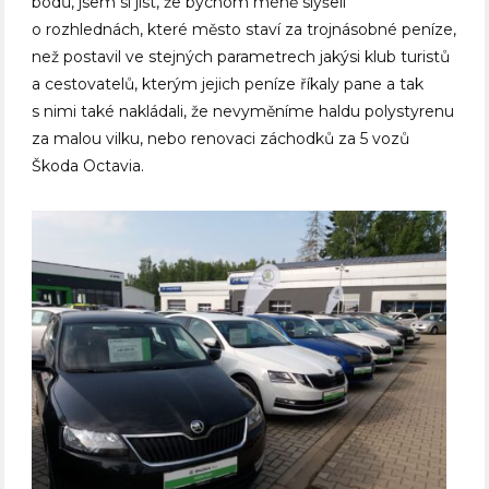
bodů, jsem si jist, že bychom méně slyšeli
o rozhlednách, které město staví za trojnásobné peníze,
než postavil ve stejných parametrech jakýsi klub turistů
a cestovatelů, kterým jejich peníze říkaly pane a tak
s nimi také nakládali, že nevyměníme haldu polystyrenu
za malou vilku, nebo renovaci záchodků za 5 vozů
Škoda Octavia.