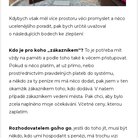
Kdybych však měl více prostoru věci promyslet a něco
ucelenějšího poradit, pak bych určitě uvažoval
o následujících bodech ke zlepšení:
Kdo je pro koho „zákazníkem“?
To je potřeba mít
vždy na paměti a podle toho také k věcem přistupovat.
Pokud si něco platím, ať už přímo, nebo
prostřednictvím pravidelných plateb do systému,
a někdo za ty peníze mi má něco dodat, pak jsem v ten
okamžik zákazníkem toho, kdo dodává. V našem
případě zákazníkem vedení města. Pak chci, aby bylo
zcela naplněno moje očekávání. Včetně ceny, kterou
zaplatím.
Rozhodovatelem go/no go
, jestli do toho jít, musí být
někdo, kdo umí hospodařit s penězi, má trochu vizi