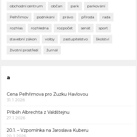
obchodní centrum
občan
park
parkování
Pelhřimov
podnikání
právo
příroda
rada
rozhlas
rozhledna
rozpočet
senát
sport
stavební zákon
volby
zastupitelstvo
školství
životní prostředí
žurnál
a
Cena Pelhřimova pro Zuzku Havlovou
31. 1. 2026
Příběh Albrechta z Valdštejnu
27. 1. 2026
20.1. – Vzpomínka na Jaroslava Kuberu
20. 1. 2026