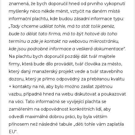
znamená, že bych doporučil hned od prvního vykopnutí
myšlenky něco někde měnit, vztyčit na daném místě
informační plachtu, kde budou zásadní informace typu
:
„Tady chceme udělat tohle, má to stát tolik peněz,
bude to dělat tato firma, má to být hotové do toho
termínu a zde je kontakt na webovou mikrostránku,
kde jsou podrobné informace a veškerá dokumentace“
.
Na plachtu bych doporučil později dát tvář majitele
firmy, která bude dílo provádět, tvář člověka za město,
který daný manažerský projekt vede a tvář stavebního
dozoru, který je přímo odpovědný za přebíranou kvalitu
+ kontakty na ně, aby bylo možno zasílat zpětnou
vazbu, případně hned na webu diskutovat a poukazovat
na věci. Tato informačně se vyvíjející plachta se
zaměřením na odpovědnost konkrétních lidí, aby
odvedli maximálně dobrou práci, by byla větším
přínosem než následné tabule „děti tohle vám zaplatila
EU“.