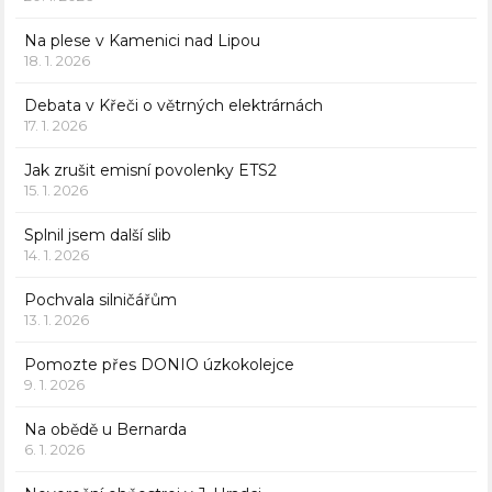
Na plese v Kamenici nad Lipou
18. 1. 2026
Debata v Křeči o větrných elektrárnách
17. 1. 2026
Jak zrušit emisní povolenky ETS2
15. 1. 2026
Splnil jsem další slib
14. 1. 2026
Pochvala silničářům
13. 1. 2026
Pomozte přes DONIO úzkokolejce
9. 1. 2026
Na obědě u Bernarda
6. 1. 2026