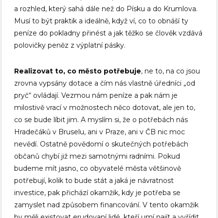
a rozhled, který sahá dále než do Písku a do Krumlova.
Musí to být praktik a ideálně, když ví, co to obnáší ty
peníze do pokladny přinést a jak těžko se člověk vzdává
polovičky peněz z výplatní pásky.
Realizovat to, co město potřebuje
, ne to, na co jsou
zrovna vypsány dotace a čím nás vlastně úředníci „od
pryč“ ovládají. Vezmou nám peníze a pak nám je
milostivě vrací v možnostech něco dotovat, ale jen to,
co se bude líbit jim. A myslím si, že o potřebách nás
Hradečáků v Bruselu, ani v Praze, ani v ČB nic moc
nevědí. Ostatně povědomí o skutečných potřebách
občanů chybí již mezi samotnými radními. Pokud
budeme mít jasno, co obyvatelé města většinově
potřebují, kolik to bude stát a jaká je návratnost
investice, pak přichází okamžik, kdy je potřeba se
zamyslet nad způsobem financování. V tento okamžik
by měli existovat erudovaní lidé, kteří umí najít a vyřídit