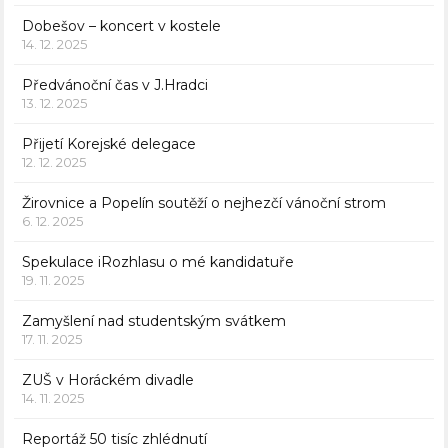
Dobešov – koncert v kostele
14. 12. 2025
Předvánoční čas v J.Hradci
13. 12. 2025
Přijetí Korejské delegace
12. 12. 2025
Žirovnice a Popelín soutěží o nejhezčí vánoční strom
6. 12. 2025
Spekulace iRozhlasu o mé kandidatuře
19. 11. 2025
Zamyšlení nad studentským svátkem
17. 11. 2025
ZUŠ v Horáckém divadle
14. 11. 2025
Reportáž 50 tisíc zhlédnutí