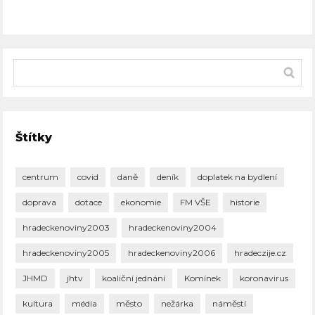
Štítky
centrum
covid
daně
deník
doplatek na bydlení
doprava
dotace
ekonomie
FM VŠE
historie
hradeckenoviny2003
hradeckenoviny2004
hradeckenoviny2005
hradeckenoviny2006
hradeczije.cz
JHMD
jhtv
koaliční jednání
Komínek
koronavirus
kultura
média
město
nežárka
náměstí