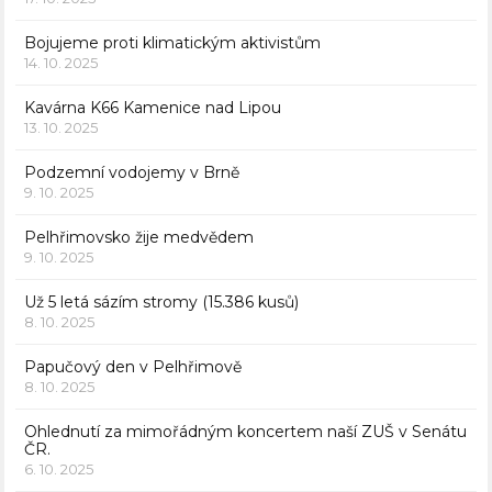
Bojujeme proti klimatickým aktivistům
14. 10. 2025
Kavárna K66 Kamenice nad Lipou
13. 10. 2025
Podzemní vodojemy v Brně
9. 10. 2025
Pelhřimovsko žije medvědem
9. 10. 2025
Už 5 letá sázím stromy (15.386 kusů)
8. 10. 2025
Papučový den v Pelhřimově
8. 10. 2025
Ohlednutí za mimořádným koncertem naší ZUŠ v Senátu
ČR.
6. 10. 2025