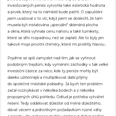
investovaných peněz vytvořila také estetická hodnota
a prvek, který na to náměstí bude patřit. O zapuštění
jsem uvažoval o to víc, když jsem se doslechl, že tam
musela být instalována „speciální“ skleněná plocha
a okna, která vyhnala cenu nahoru a také turnikety,
které se dřív rozpadnou, než se zaplatí. Ale to byly jen
takové moje prvotní chiméry, které mi prolétly hlavou…
Pojďme se spíš zamyslet nad tím, jak se vyhnout
podobným trejdům, kdy vyměním záchodky v tak velké
investiční částce za něco, kde ty peníze mohly být
daleko užitečnější a multiplikovat další příjmy
do společné městské pokladny. Já bych ten problém
začal rozžvýkávat v několika bodech a z několika
propojených úhlů pohledu. Odtud je potřeba vytvářet
řešení. Tedy oddělovat důležité od méně důležitého,
dávat věcem a jednotlivým požadavkům různé váhy