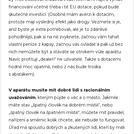
financování včetně třeba i té EU dotace, pokud bude
skutečně investicí. (Osobně mám averzi k dotacím,
protože mají výsledný efekt jako drogy. Vezmete si je,
aniž byste je extra potřebovali, ale je to zdánlivě
pohodlnější, pak si na ně zvyknete, začnou vám tahat
vlastní peníze z kapsy, začnou vás ovládat a pak už bez
nich nemůžete být a stáváte se otrokem vůle aparátu.
Navíc profitují „dealeři“ ne uživatelé. Takže s dotacemi
hodně moc opatrně, nebo z nás bude troska
s absťákem).
V aparátu musíte mít dobré lidi s racionálním
uvažováním
, kterým půjde o věc a o město. Jakmile
máte stav „špatný člověk na dobrém místě“, nebo
„špatný člověk na špatném místě“, můžete mít pravidel,
nařízení a směrnic kolik chcete, ale nebude to fungovat.
Úřad má spoustu dobrých a zkušených lidí, kteří by měli