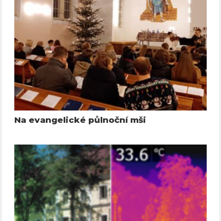
Na evangelické půlnoční mši