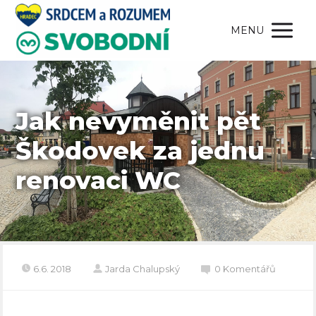
MENU
Jak nevyměnit pět
Škodovek za jednu
renovaci WC
6.6. 2018
Jarda Chalupský
0 Komentářů