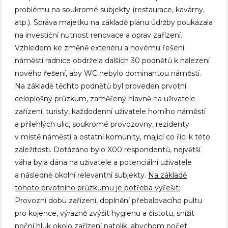
problému na soukromé subjekty (restaurace, kavárny,
atp.). Správa majetku na základě plánu údržby poukázala
na investiční nutnost renovace a oprav zařízení.
Vzhledem ke změně exteriéru a novému řešení
náměstí radnice obdržela dalších 30 podnětů k nalezení
nového řešení, aby WC nebylo dominantou náměstí.
Na základě těchto podnětů byl proveden prvotní
celoplošný průzkum, zaměřený hlavně na uživatele
zařízení, turisty, každodenní uživatele horního náměstí
a přilehlých ulic, soukromé provozovny, rezidenty
v místě náměstí a ostatní komunity, mající co říci k této
záležitosti. Dotázáno bylo X00 respondentů, největší
váha byla dána na uživatele a potenciální uživatele
a následně okolní relevantní subjekty.
Na základě
tohoto prvotního průzkumu je potřeba vyřešit:
Provozní dobu zařízení, doplnění přebalovacího pultu
pro kojence, výrazně zvýšit hygienu a čistotu, snížit
noční hluk okolo zařízení natolik, abychom počet