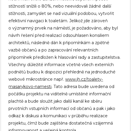
stížností snížili o 80%, nebo neevidovali žádné další
stížnosti, zamyslet se nad vizuální podobou, vytvořit
efektivní navigaci k toaletám. Jelikož jde zároveň
o významný prvek na náměstí, je požadováno, aby byl
návrh řešení před realizací odsouhlasen konsiliem
architektů, následně dán k připomínkám a zpětné
vazbě občanů a po zapracování relevantních
připomínek předložen k hlasování rady a zastupitelstva.
Všechny důležité informace včetně všech externích
podnětů budou k dispozici přehledně na jednoduché
webové mikrostránce např.
www.jh.cz/toalety-
masarykovo-namesti
. Tato adresa bude uvedena od
počátku projektu na viditelně umístěné informační
plachtě a bude sloužit jako další kanál ke sběru
prvotních vstupních informací od občanů a pak i jako
odkaz k diskusi a komunikaci v průběhu realizace
projektu, čímž bude zajištěna dostatečná vzájemná
informovanost a veřejná kontrola.