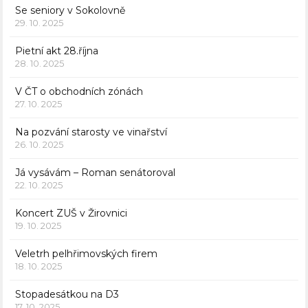
Se seniory v Sokolovně
29. 10. 2025
Pietní akt 28.října
28. 10. 2025
V ČT o obchodních zónách
27. 10. 2025
Na pozvání starosty ve vinařství
26. 10. 2025
Já vysávám – Roman senátoroval
22. 10. 2025
Koncert ZUŠ v Žirovnici
19. 10. 2025
Veletrh pelhřimovských firem
18. 10. 2025
Stopadesátkou na D3
17. 10. 2025