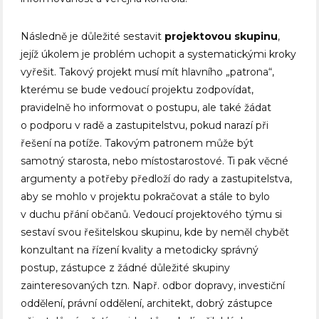
Následně je důležité sestavit
projektovou skupinu
,
jejíž úkolem je problém uchopit a systematickými kroky
vyřešit. Takový projekt musí mít hlavního „patrona“,
kterému se bude vedoucí projektu zodpovídat,
pravidelně ho informovat o postupu, ale také žádat
o podporu v radě a zastupitelstvu, pokud narazí při
řešení na potíže. Takovým patronem může být
samotný starosta, nebo místostarostové. Ti pak věcné
argumenty a potřeby předloží do rady a zastupitelstva,
aby se mohlo v projektu pokračovat a stále to bylo
v duchu přání občanů. Vedoucí projektového týmu si
sestaví svou řešitelskou skupinu, kde by neměl chybět
konzultant na řízení kvality a metodicky správný
postup, zástupce z žádné důležité skupiny
zainteresovaných tzn. Např. odbor dopravy, investiční
oddělení, právní oddělení, architekt, dobrý zástupce