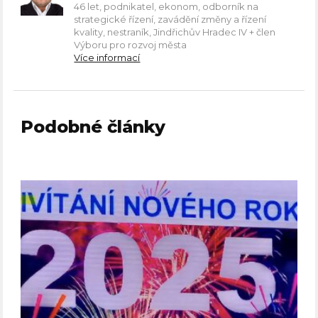
46 let, podnikatel, ekonom, odborník na
strategické řízení, zavádění změny a řízení
kvality, nestraník, Jindřichův Hradec IV + člen
Výboru pro rozvoj města
Více informací
Podobné články