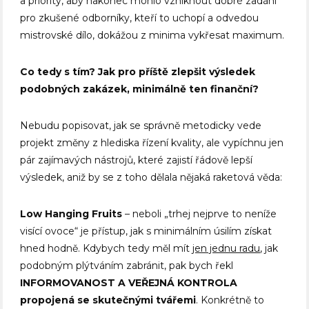
a priority, aby nakonec mohlo vzniknout dobré zadání
pro zkušené odborníky, kteří to uchopí a odvedou
mistrovské dílo, dokážou z minima vykřesat maximum.
Co tedy s tím? Jak pro příště zlepšit výsledek
podobných zakázek, minimálně ten finanční?
Nebudu popisovat, jak se správně metodicky vede
projekt změny z hlediska řízení kvality, ale vypíchnu jen
pár zajímavých nástrojů, které zajistí řádově lepší
výsledek, aniž by se z toho dělala nějaká raketová věda:
Low Hanging Fruits
– neboli „trhej nejprve to neníže
visící ovoce“ je přístup, jak s minimálním úsilím získat
hned hodně. Kdybych tedy měl mít
jen jednu radu
, jak
podobným plýtváním zabránit, pak bych řekl
INFORMOVANOST A VEŘEJNÁ KONTROLA
propojená se skutečnými tvářemi
. Konkrétně to