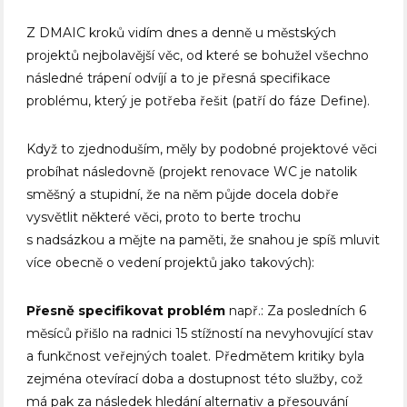
Z DMAIC kroků vidím dnes a denně u městských
projektů nejbolavější věc, od které se bohužel všechno
následné trápení odvíjí a to je přesná specifikace
problému, který je potřeba řešit (patří do fáze Define).
Když to zjednoduším, měly by podobné projektové věci
probíhat následovně (projekt renovace WC je natolik
směšný a stupidní, že na něm půjde docela dobře
vysvětlit některé věci, proto to berte trochu
s nadsázkou a mějte na paměti, že snahou je spíš mluvit
více obecně o vedení projektů jako takových):
Přesně specifikovat problém
např.: Za posledních 6
měsíců přišlo na radnici 15 stížností na nevyhovující stav
a funkčnost veřejných toalet. Předmětem kritiky byla
zejména otevírací doba a dostupnost této služby, což
má pak za následek hledání alternativ a přesouvání