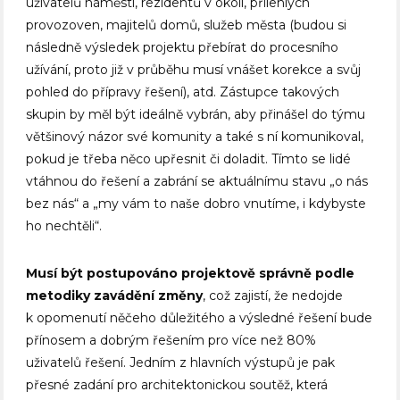
uživatelů náměstí, rezidentů v okolí, přilehlých
provozoven, majitelů domů, služeb města (budou si
následně výsledek projektu přebírat do procesního
užívání, proto již v průběhu musí vnášet korekce a svůj
pohled do přípravy řešení), atd. Zástupce takových
skupin by měl být ideálně vybrán, aby přinášel do týmu
většinový názor své komunity a také s ní komunikoval,
pokud je třeba něco upřesnit či doladit. Tímto se lidé
vtáhnou do řešení a zabrání se aktuálnímu stavu „o nás
bez nás“ a „my vám to naše dobro vnutíme, i kdybyste
ho nechtěli“.
Musí být postupováno projektově správně podle
metodiky zavádění změny
, což zajistí, že nedojde
k opomenutí něčeho důležitého a výsledné řešení bude
přínosem a dobrým řešením pro více než 80%
uživatelů řešení. Jedním z hlavních výstupů je pak
přesné zadání pro architektonickou soutěž, která