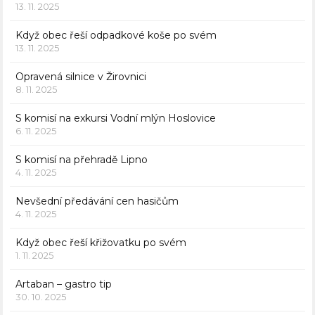
13. 11. 2025
Když obec řeší odpadkové koše po svém
13. 11. 2025
Opravená silnice v Žirovnici
8. 11. 2025
S komisí na exkursi Vodní mlýn Hoslovice
6. 11. 2025
S komisí na přehradě Lipno
4. 11. 2025
Nevšední předávání cen hasičům
4. 11. 2025
Když obec řeší křižovatku po svém
1. 11. 2025
Artaban – gastro tip
30. 10. 2025