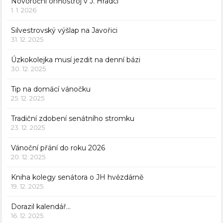
Novoroční ohňostroj v J. Hradci
1. 1. 2026
Silvestrovský výšlap na Javořici
31. 12. 2025
Úzkokolejka musí jezdit na denní bázi
30. 12. 2025
Tip na domácí vánočku
25. 12. 2025
Tradiční zdobení senátního stromku
23. 12. 2025
Vánoční přání do roku 2026
20. 12. 2025
Kniha kolegy senátora o JH hvězdárně
19. 12. 2025
Dorazil kalendář…
16. 12. 2025