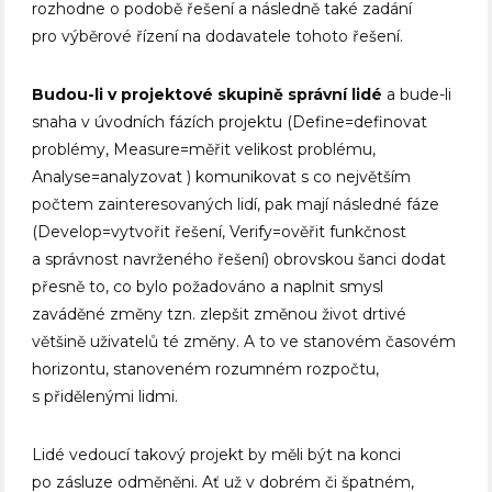
rozhodne o podobě řešení a následně také zadání
pro výběrové řízení na dodavatele tohoto řešení.
Budou-li v projektové skupině správní lidé
a bude-li
snaha v úvodních fázích projektu (Define=definovat
problémy, Measure=měřit velikost problému,
Analyse=analyzovat ) komunikovat s co největším
počtem zainteresovaných lidí, pak mají následné fáze
(Develop=vytvořit řešení, Verify=ověřit funkčnost
a správnost navrženého řešení) obrovskou šanci dodat
přesně to, co bylo požadováno a naplnit smysl
zaváděné změny tzn. zlepšit změnou život drtivé
většině uživatelů té změny. A to ve stanovém časovém
horizontu, stanoveném rozumném rozpočtu,
s přidělenými lidmi.
Lidé vedoucí takový projekt by měli být na konci
po zásluze odměněni. Ať už v dobrém či špatném,