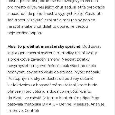
dostat příležitost podílet se na rozvojových věcech
pro město dříve, než jejich chuť zadusí letitá byrokracie
a upadnutí do pohodlnosti a vyjetých kolejí. Často tito
lidé trochu v závětří ještě stále mají reálný pohled
na svět a také chuť dělat to dobře, ne cestou
nejmenšího odporu.
Musí to probíhat manažersky správně
. Dodržovat
lety a generacemi ověřené metodiky řízení kvality
a projektové zavádění změny. Nedělat zkratky,
nevymyslet si nejprve řešení a pak všechno okolo
neohýbat, aby se to vešlo do situace. Nýbrž naopak.
Postupnými kroky se dostat od potřeby občanů
k efektivnímu a hospodárnému řešení, které bude
přínosem pro většinu a dodá co největší kvalitu
do života ve městě (v tomto kontrérním případě by
pasovala metodika DMAIC – Define, Measure, Analyse,
Improve, Control)