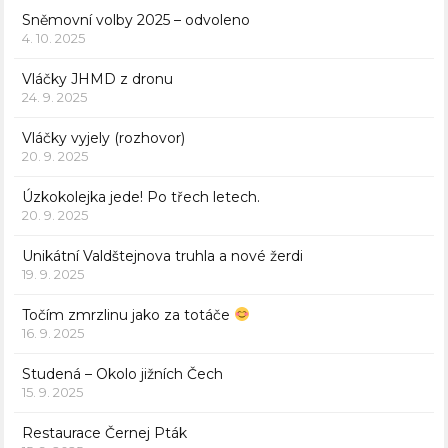
Sněmovní volby 2025 – odvoleno
4. 10. 2025
Vláčky JHMD z dronu
24. 9. 2025
Vláčky vyjely (rozhovor)
20. 9. 2025
Úzkokolejka jede! Po třech letech.
20. 9. 2025
Unikátní Valdštejnova truhla a nové žerdi
19. 9. 2025
Točím zmrzlinu jako za totáče
16. 9. 2025
Studená – Okolo jižních Čech
15. 9. 2025
Restaurace Černej Pták