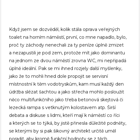
Když jsem se dozvěděl, kolik stála oprava veřejných
toalet na horním náměstí, první, co mne napadlo, bylo,
proč ty záchody nenechali za ty peníze úplně zmizet
a nezapustili je pod zem, protože mít jako dominantu
na jednom ze dvou náměstí zrovna WC, mi nepřipadá
úplně ideální. Pak se mi ihned rozjely další myšlenky,
jako že to mohli hned dole propojit se servisní
místnostní k těm vodotryskům, kam musí každý den
údržba slézat šachtou a jako střecha mohlo posloužit
něco multifunkčního jako třeba betonová skejtová či
lezecká rampa s vetknutým kolostavem atp. Širší
debata a diskuse s lidmi, kteří mají k náměstí co říci
a kterých se to týká, by jistě přinesla důležité podněty,
se kterými by si pak šikovný architekt určitě uměl
poradit, aby kromě funkční hodnoty se z těch