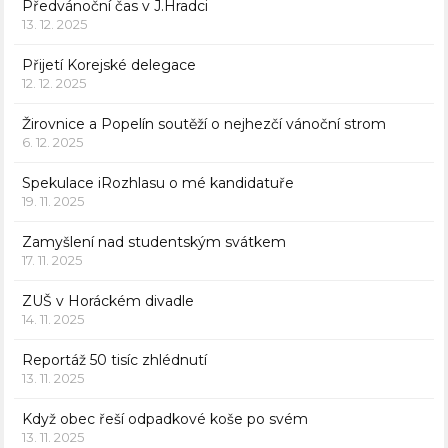
Předvánoční čas v J.Hradci
13. 12. 2025
Přijetí Korejské delegace
12. 12. 2025
Žirovnice a Popelín soutěží o nejhezčí vánoční strom
6. 12. 2025
Spekulace iRozhlasu o mé kandidatuře
19. 11. 2025
Zamyšlení nad studentským svátkem
17. 11. 2025
ZUŠ v Horáckém divadle
14. 11. 2025
Reportáž 50 tisíc zhlédnutí
13. 11. 2025
Když obec řeší odpadkové koše po svém
13. 11. 2025