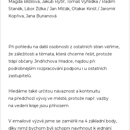
Magda Blížilová, Jakub Rytíř, Tomáš Vyhlídka / Radim
Staněk, Libor Žižka / Jan Mlčák, Otakar Kinšt / Jaromír
Kopřiva, Jana Burianová
Při pohledu na další osobnosti z ostatních stran věříme,
že záležitosti a témata, která chceme řešit, protože
trápí občany Jindřichova Hradce, najdou při
podrobnějším rozpracování podporu i u ostatních
zastupitelů.
Hledáme také určitou návaznost a kontinuitu
na předchozí vývoj ve městě, protože např. vazby
na vedení kraje jsou přínosem.
V emailové výzvě jsme se zaměřili na 4 základní body,
díky nimž bychom byli schopni navrhnout k jednání