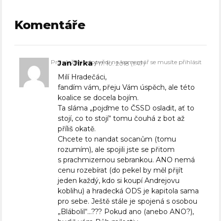
Komentáře
Pro vložení odpovědi na komentář se musíte přihlásit
Jan Jirka
17. 10. 2018 (1:47)
Milí Hradečáci,
fandím vám, přeju Vám úspěch, ale této
koalice se docela bojím.
Ta sláma „pojďme to ČSSD osladit, ať to
stojí, co to stojí“ tomu čouhá z bot až
příliš okatě.
Chcete to nandat socanům (tomu
rozumím), ale spojili jste se přitom
s prachmizernou sebrankou. ANO nemá
cenu rozebírat (do pekel by měl přijít
jeden každý, kdo si koupí Andrejovu
koblihu) a hradecká ODS je kapitola sama
pro sebe. Ještě stále je spojená s osobou
„Blábolil“…??? Pokud ano (anebo ANO?),