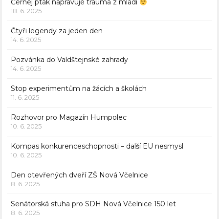
Černej pták napravuje trauma z mládí
18. 6. 2025
Čtyři legendy za jeden den
14. 6. 2025
Pozvánka do Valdštejnské zahrady
14. 6. 2025
Stop experimentům na žácích a školách
11. 6. 2025
Rozhovor pro Magazín Humpolec
10. 6. 2025
Kompas konkurenceschopnosti – další EU nesmysl
10. 6. 2025
Den otevřených dveří ZŠ Nová Včelnice
8. 6. 2025
Senátorská stuha pro SDH Nová Včelnice 150 let
8. 6. 2025