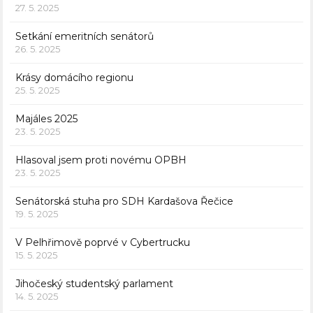
27. 5. 2025
Setkání emeritních senátorů
26. 5. 2025
Krásy domácího regionu
25. 5. 2025
Majáles 2025
23. 5. 2025
Hlasoval jsem proti novému OPBH
23. 5. 2025
Senátorská stuha pro SDH Kardašova Řečice
19. 5. 2025
V Pelhřimově poprvé v Cybertrucku
15. 5. 2025
Jihočeský studentský parlament
14. 5. 2025