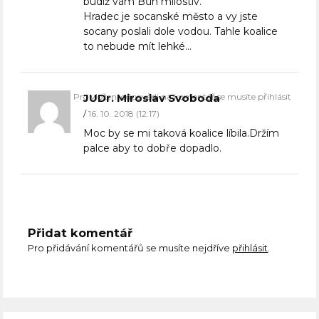
budiž vám Bůh milostiv.
Hradec je socanské město a vy jste
socany poslali dole vodou. Tahle koalice
to nebude mít lehké…
Pro vložení odpovědi na komentář se musíte přihlásit
JUDr. Miroslav Svoboda
16. 10. 2018 (12:17)
Moc by se mi taková koalice líbila.Držím
palce aby to dobře dopadlo.
Přidat komentář
Pro přidávání komentářů se musíte nejdříve
přihlásit
.