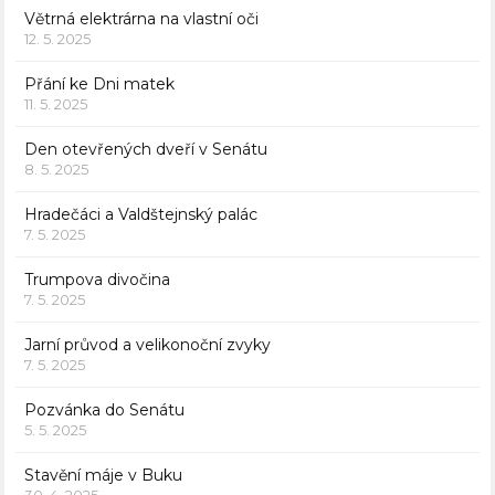
Větrná elektrárna na vlastní oči
12. 5. 2025
Přání ke Dni matek
11. 5. 2025
Den otevřených dveří v Senátu
8. 5. 2025
Hradečáci a Valdštejnský palác
7. 5. 2025
Trumpova divočina
7. 5. 2025
Jarní průvod a velikonoční zvyky
7. 5. 2025
Pozvánka do Senátu
5. 5. 2025
Stavění máje v Buku