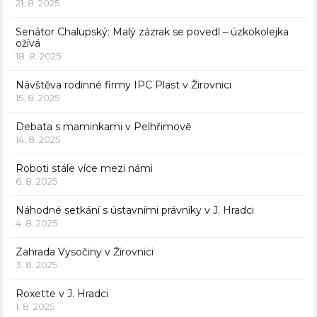
21. 8. 2025
Senátor Chalupský: Malý zázrak se povedl – úzkokolejka
ožívá
18. 8. 2025
Návštěva rodinné firmy IPC Plast v Žirovnici
15. 8. 2025
Debata s maminkami v Pelhřimově
14. 8. 2025
Roboti stále více mezi námi
6. 8. 2025
Náhodné setkání s ústavními právníky v J. Hradci
4. 8. 2025
Zahrada Vysočiny v Žirovnici
3. 8. 2025
Roxette v J. Hradci
1. 8. 2025