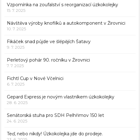
Vzpomínka na zoufalství s reorganizací úzkokolejky
15. 7. 2025
Návštěva výroby knoflíků a autokomponent v Žirovnici
10. 7. 2025
Fikáček snad půjde ve šlépějích Šatavy
9. 7. 2025
Perleťový pohár 90. ročníku v Žirovnici
7. 7. 2025
Fichtl Cup v Nové Včelnici
6. 7. 2025
Gepard Express je novým vlastníkem úzkokolejky
28. 6. 2025
Senátorská stuha pro SDH Pelhřimov 150 let
24. 6. 2025
Teď, nebo nikdy! Úzkokolejka jde do prodeje.
23. 6. 2025