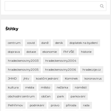
Štítky
centrum
covid
daně
deník
doplatek na bydlení
doprava
dotace
ekonomie
FM VŠE
historie
hradeckenoviny2003
hradeckenoviny2004
hradeckenoviny2005
hradeckenoviny2006
hradeczije.cz
JHMD
jhtv
koaliční jednání
Komínek
koronavirus
kultura
média
město
nežárka
náměstí
obchodní centrum
občan
park
parkování
Pelhřimov
podnikání
právo
příroda
rada