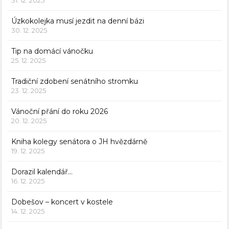
31. 12. 2025
Úzkokolejka musí jezdit na denní bázi
30. 12. 2025
Tip na domácí vánočku
25. 12. 2025
Tradiční zdobení senátního stromku
23. 12. 2025
Vánoční přání do roku 2026
20. 12. 2025
Kniha kolegy senátora o JH hvězdárně
19. 12. 2025
Dorazil kalendář…
16. 12. 2025
Dobešov – koncert v kostele
14. 12. 2025