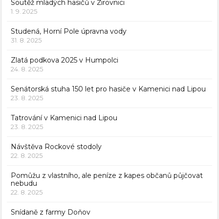
Soutěž mladých hasičů v Žirovnici
1. 9. 2025
Studená, Horní Pole úpravna vody
31. 8. 2025
Zlatá podkova 2025 v Humpolci
24. 8. 2025
Senátorská stuha 150 let pro hasiče v Kamenici nad Lipou
23. 8. 2025
Tatrování v Kamenici nad Lipou
23. 8. 2025
Návštěva Rockové stodoly
22. 8. 2025
Pomůžu z vlastního, ale peníze z kapes občanů půjčovat
nebudu
22. 8. 2025
Snídaně z farmy Doňov