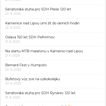
Senátorská stuha pro SDH Pleše 120 let
23. 6. 2025
Kamenice nad Lipou umí žít do ranních hodin
22. 6. 2025
Oslava 150 let SDH Pelhřimov
21. 6. 2025
Na startu MTB maratonu v Kamenici nad Lipou
21. 6. 2025
Bernard Fest v Humpolci
20. 6. 2025
Bufetový vůz zve na úzkokolejku
20. 6. 2025
Senátorská stuha pro SDH Rynárec 120 let
19. 6. 2025