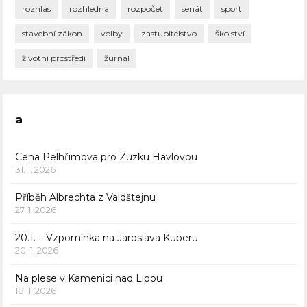
rozhlas
rozhledna
rozpočet
senát
sport
stavební zákon
volby
zastupitelstvo
školství
životní prostředí
žurnál
a
Cena Pelhřimova pro Zuzku Havlovou
31. 1. 2026
Příběh Albrechta z Valdštejnu
27. 1. 2026
20.1. – Vzpomínka na Jaroslava Kuberu
20. 1. 2026
Na plese v Kamenici nad Lipou
18. 1. 2026