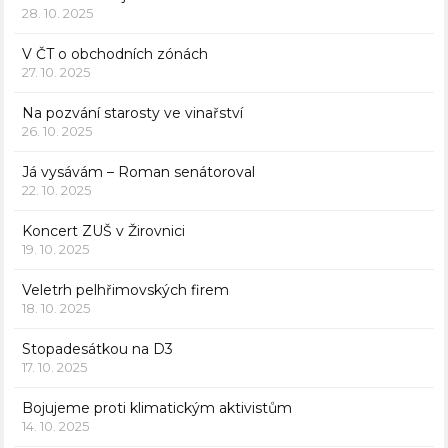
28. 10. 2025
V ČT o obchodních zónách
27. 10. 2025
Na pozvání starosty ve vinařství
26. 10. 2025
Já vysávám – Roman senátoroval
22. 10. 2025
Koncert ZUŠ v Žirovnici
19. 10. 2025
Veletrh pelhřimovských firem
18. 10. 2025
Stopadesátkou na D3
17. 10. 2025
Bojujeme proti klimatickým aktivistům
14. 10. 2025