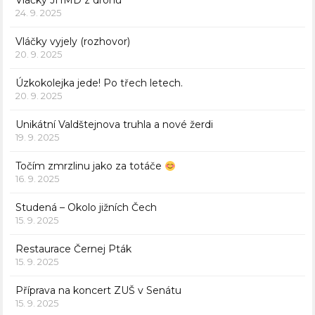
Vláčky JHMD z dronu
24. 9. 2025
Vláčky vyjely (rozhovor)
20. 9. 2025
Úzkokolejka jede! Po třech letech.
20. 9. 2025
Unikátní Valdštejnova truhla a nové žerdi
19. 9. 2025
Točím zmrzlinu jako za totáče
16. 9. 2025
Studená – Okolo jižních Čech
15. 9. 2025
Restaurace Černej Pták
15. 9. 2025
Příprava na koncert ZUŠ v Senátu
15. 9. 2025