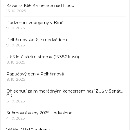
Kavárna K66 Kamenice nad Lipou
13. 10. 2025
Podzemní vodojemy v Brně
9. 10. 2025
Pelhřimovsko žije medvědem
9. 10. 2025
Už 5 letá sázím stromy (15.386 kusů)
8. 10. 2025
Papučový den v Pelhřimově
8. 10. 2025
Ohlednutí za mimořádným koncertem naší ZUŠ v Senátu
ČR.
6. 10. 2025
Sněmovní volby 2025 – odvoleno
4. 10. 2025