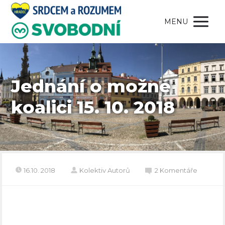
MENU
Jednání o možné
koalici 15. 10. 2018
16.10. 2018
Kolektiv Autorů
2 Komentáře