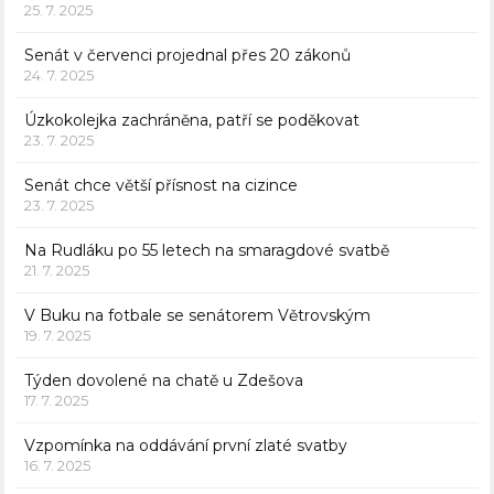
25. 7. 2025
Senát v červenci projednal přes 20 zákonů
24. 7. 2025
Úzkokolejka zachráněna, patří se poděkovat
23. 7. 2025
Senát chce větší přísnost na cizince
23. 7. 2025
Na Rudláku po 55 letech na smaragdové svatbě
21. 7. 2025
V Buku na fotbale se senátorem Větrovským
19. 7. 2025
Týden dovolené na chatě u Zdešova
17. 7. 2025
Vzpomínka na oddávání první zlaté svatby
16. 7. 2025