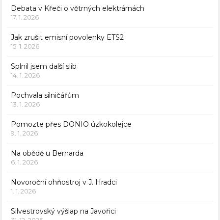
Debata v Křeči o větrných elektrárnách
17. 1. 2026
Jak zrušit emisní povolenky ETS2
15. 1. 2026
Splnil jsem další slib
14. 1. 2026
Pochvala silničářům
13. 1. 2026
Pomozte přes DONIO úzkokolejce
9. 1. 2026
Na obědě u Bernarda
6. 1. 2026
Novoroční ohňostroj v J. Hradci
1. 1. 2026
Silvestrovský výšlap na Javořici