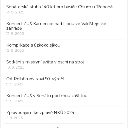
Senátorská stuha 140 let pro hasiče Chlum u Třeboně
14. 9. 2025
Koncert ZUŠ Kamenice nad Lipou ve Valdštejnské
zahradě
12. 9. 2025
Komplikace s úzkokolejkou
12. 9. 2025
Setkání s mistryní světa v psaní na stroji
10. 9. 2025
OA Pelhřimov slaví 50. výročí
9. 9. 2025
Koncert ZUŠ v Senátu pod mou záštitou
9. 9. 2025
Zpravodajem ke zprávě NKÚ 2024
2. 9. 2025