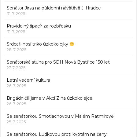
Senátor Jirsa na půldenní návštěvě J. Hradce
31. 7. 2025
Pravidelný špacír za rozbřesku
31. 7. 2025
Srdcaři nosí triko úzkokolejky
28. 7. 2025
Senátorská stuha pro SDH Nová Bystřice 150 let
27. 7. 2025
Letní večerní kultura
26. 7. 2025
Brigádničili jsme v Akci Z na úzkokolejce
26. 7. 2025
Se senátorkou Smotlachovou v Malém Ratmírově
25. 7. 2025
Se senátorkou Ludkovou proti kvótám na ženy