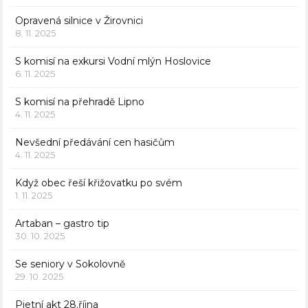
Opravená silnice v Žirovnici
8. 11. 2025
S komisí na exkursi Vodní mlýn Hoslovice
6. 11. 2025
S komisí na přehradě Lipno
4. 11. 2025
Nevšední předávání cen hasičům
4. 11. 2025
Když obec řeší křižovatku po svém
1. 11. 2025
Artaban – gastro tip
30. 10. 2025
Se seniory v Sokolovně
29. 10. 2025
Pietní akt 28.října