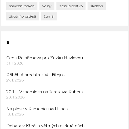
stavební zákon
volby
zastupitelstvo
školství
životní prostředí
žurnál
a
Cena Pelhřimova pro Zuzku Havlovou
31. 1. 2026
Příběh Albrechta z Valdštejnu
27. 1. 2026
20.1. – Vzpomínka na Jaroslava Kuberu
20. 1. 2026
Na plese v Kamenici nad Lipou
18. 1. 2026
Debata v Křeči o větrných elektrárnách