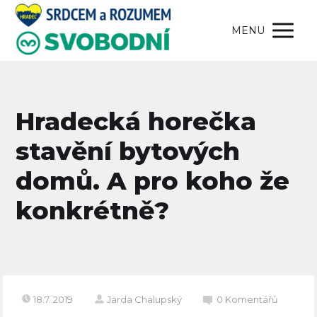
MENU
Hradecká horečka
stavění bytových
domů. A pro koho že
konkrétně?
18.7. 2019
Jarda Chalupský
0 Komentářů