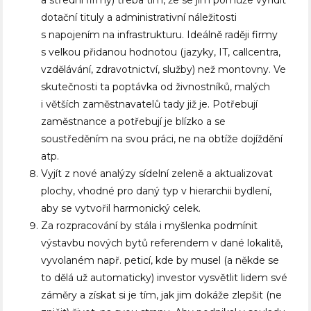
a střední firmy) třeba tím, že se jim pomůže vyřídit
dotační tituly a administrativní náležitosti
s napojením na infrastrukturu. Ideálně raději firmy
s velkou přidanou hodnotou (jazyky, IT, callcentra,
vzdělávání, zdravotnictví, služby) než montovny. Ve
skutečnosti ta poptávka od živnostníků, malých
i větších zaměstnavatelů tady již je. Potřebují
zaměstnance a potřebují je blízko a se
soustředěním na svou práci, ne na obtíže dojíždění
atp.
Vyjít z nové analýzy sídelní zeleně a aktualizovat
plochy, vhodné pro daný typ v hierarchii bydlení,
aby se vytvořil harmonický celek.
Za rozpracování by stála i myšlenka podmínit
výstavbu nových bytů referendem v dané lokalitě,
vyvolaném např. peticí, kde by musel (a někde se
to dělá už automaticky) investor vysvětlit lidem své
záměry a získat si je tím, jak jim dokáže zlepšit (ne