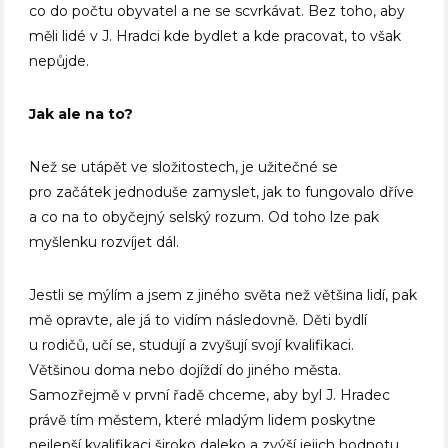
co do počtu obyvatel a ne se scvrkávat. Bez toho, aby
měli lidé v J. Hradci kde bydlet a kde pracovat, to však
nepůjde.
Jak ale na to?
Než se utápět ve složitostech, je užitečné se
pro začátek jednoduše zamyslet, jak to fungovalo dříve
a co na to obyčejný selský rozum. Od toho lze pak
myšlenku rozvíjet dál.
Jestli se mýlím a jsem z jiného světa než většina lidí, pak
mě opravte, ale já to vidím následovně. Děti bydlí
u rodičů, učí se, studují a zvyšují svojí kvalifikaci.
Většinou doma nebo dojíždí do jiného města.
Samozřejmě v první řadě chceme, aby byl J. Hradec
právě tím městem, které mladým lidem poskytne
nejlepší kvalifikaci široko daleko a zvýší jejich hodnotu