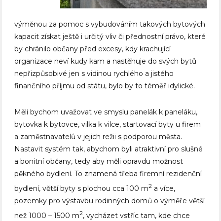
výměnou za pomoc s vybudováním takových bytových
kapacit získat ještě i určitý vliv či přednostní právo, které
by chránilo občany před excesy, kdy krachující
organizace neví kudy kam a nastěhuje do svých bytů
nepřizpůsobivé jen s vidinou rychlého a jistého
finančního příjmu od státu, bylo by to téměř idylické.
Měli bychom uvažovat ve smyslu panelák k paneláku,
bytovka k bytovce, vilka k vilce, startovací byty u firem
a zaměstnavatelů v jejich režii s podporou města.
Nastavit systém tak, abychom byli atraktivní pro slušné
a bonitní občany, tedy aby měli opravdu možnost
pěkného bydlení. To znamená třeba firemní rezidenční
2
bydlení, větší byty s plochou cca 100 m
a více,
pozemky pro výstavbu rodinných domů o výměře větší
2
než 1000 – 1500 m
, vycházet vstříc tam, kde chce