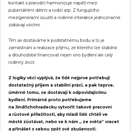
kontakt s prarodiči harmonizuje napětí mezi
pubertálními dětmi a rodiči atp. Z fungujícího
mezigenerační soužití a rodinné interakce jednoznačně
získávají všichni.
Tím se dostáváme k podstatnému bodu a to je
zaměstnání a realizace příjmu, ze kterého lze stabilně
a dlouhodobě financovat nejen ono bydlení ale celý
rodinný život.
Z logiky věci vyplývá, že lidé nejprve potřebují
dostatečný příjem a stabilní práci, a pak teprve,
úměrně tomu, se dostávají k odpovídajícímu
bydlení. Primárně proto potřebujeme
na Jindřichohradecku vytvořit takové pracovní
a růstové příležitosti, aby mladí lidé chtěli ve
městě zůstávat, nebo se k nám „ ze světa“ vracet
a přinášet s sebou zpět své zkušenosti.