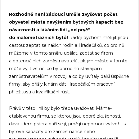
Rozhodně není žádoucí uměle zvyšovat počet
obyvatel města navýšením bytových kapacit bez
návazností a lákáním lidí „od pryč“
do malometrážních bytů!
Raději bychom měli jít jinou
cestou: zeptat se našich rodin a Hradečáků, co pro ně
můžeme v tomto směru udělat, zeptat se firem
a potenciálních zaměstnavatelů, jak jim město v tomto
může vyjít vstříc, co by pomohlo stávajícím
zaměstnavatelům v rozvoji a co by uvítaly další úspěšné
firmy, aby přišly k nám dát Hradečákům pracovní
příležitosti a kvalifikační růst.
Právě v této linii by bylo třeba uvažovat. Máme-li
etablovanou firmu, se kterou jsou dobré zkušenosti,
dává lidem práci a daří se jí, proč jí nepomoci vytvořit si
bytové kapacity pro zaměstnance nebo