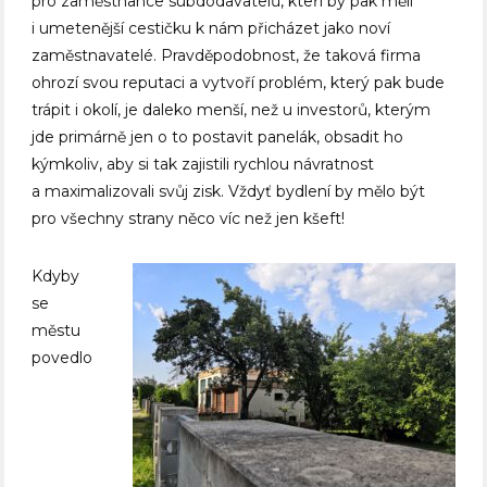
pro zaměstnance subdodavatelů, kteří by pak měli
i umetenější cestičku k nám přicházet jako noví
zaměstnavatelé. Pravděpodobnost, že taková firma
ohrozí svou reputaci a vytvoří problém, který pak bude
trápit i okolí, je daleko menší, než u investorů, kterým
jde primárně jen o to postavit panelák, obsadit ho
kýmkoliv, aby si tak zajistili rychlou návratnost
a maximalizovali svůj zisk. Vždyť bydlení by mělo být
pro všechny strany něco víc než jen kšeft!
Kdyby
se
městu
povedlo