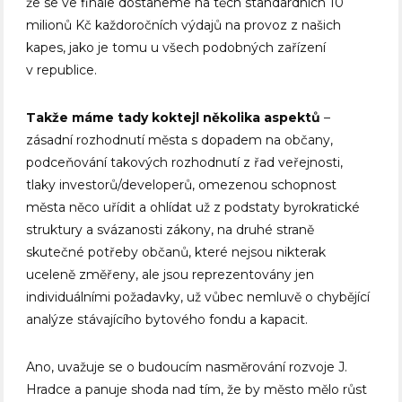
že se ve finále dostaneme na těch standardních 10
milionů Kč každoročních výdajů na provoz z našich
kapes, jako je tomu u všech podobných zařízení
v republice.
Takže máme tady koktejl několika aspektů
–
zásadní rozhodnutí města s dopadem na občany,
podceňování takových rozhodnutí z řad veřejnosti,
tlaky investorů/developerů, omezenou schopnost
města něco uřídit a ohlídat už z podstaty byrokratické
struktury a svázanosti zákony, na druhé straně
skutečné potřeby občanů, které nejsou nikterak
uceleně změřeny, ale jsou reprezentovány jen
individuálními požadavky, už vůbec nemluvě o chybějící
analýze stávajícího bytového fondu a kapacit.
Ano, uvažuje se o budoucím nasměrování rozvoje J.
Hradce a panuje shoda nad tím, že by město mělo růst