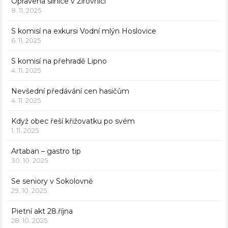
Opravená silnice v Žirovnici
8. 11. 2025
S komisí na exkursi Vodní mlýn Hoslovice
6. 11. 2025
S komisí na přehradě Lipno
4. 11. 2025
Nevšední předávání cen hasičům
4. 11. 2025
Když obec řeší křižovatku po svém
1. 11. 2025
Artaban – gastro tip
30. 10. 2025
Se seniory v Sokolovně
29. 10. 2025
Pietní akt 28.října
28. 10. 2025