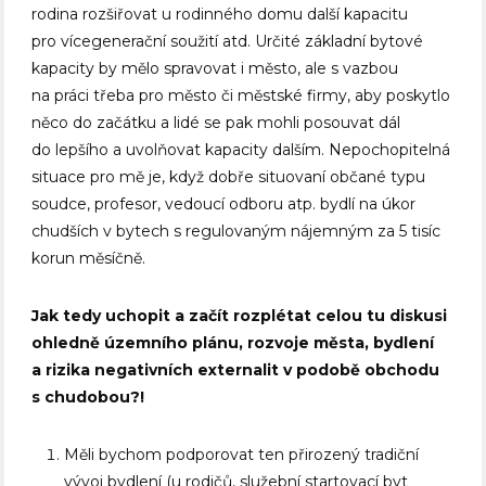
rodina rozšiřovat u rodinného domu další kapacitu
pro vícegenerační soužití atd. Určité základní bytové
kapacity by mělo spravovat i město, ale s vazbou
na práci třeba pro město či městské firmy, aby poskytlo
něco do začátku a lidé se pak mohli posouvat dál
do lepšího a uvolňovat kapacity dalším. Nepochopitelná
situace pro mě je, když dobře situovaní občané typu
soudce, profesor, vedoucí odboru atp. bydlí na úkor
chudších v bytech s regulovaným nájemným za 5 tisíc
korun měsíčně.
Jak tedy uchopit a začít rozplétat celou tu diskusi
ohledně územního plánu, rozvoje města, bydlení
a rizika negativních externalit v podobě obchodu
s chudobou?!
Měli bychom podporovat ten přirozený tradiční
vývoj bydlení (u rodičů, služební startovací byt