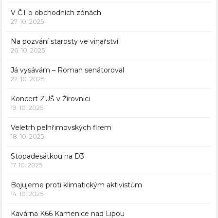
V ČT o obchodních zónách
27. 10. 2025
Na pozvání starosty ve vinařství
26. 10. 2025
Já vysávám – Roman senátoroval
22. 10. 2025
Koncert ZUŠ v Žirovnici
19. 10. 2025
Veletrh pelhřimovských firem
18. 10. 2025
Stopadesátkou na D3
17. 10. 2025
Bojujeme proti klimatickým aktivistům
14. 10. 2025
Kavárna K66 Kamenice nad Lipou