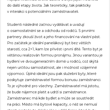
do další etapy života. Jak teoreticky, tak prakticky
v interakci s potenciálními zaměstnavateli.
Studenti následně začnou vydělávat a uvažují
o osamostatnění se a odchodu od rodičů. S prvními
partnery zkouší život a jeho financování na vlastní pěst.
Pro začátek je ideální panelákový byt bez větších
starostí, cca 2+1, kam lze přivést i první dítě. Tento byt je
většinou realizován formou pronájmu. Jinou variantou je
bydlení ve dvougeneračním domě u rodičů, což skýtá
nejen určitou samostatnost, ale i možnost vzájemné
výpomoci. Úplně ideální jsou pak služební byty, které
poskytuje zaměstnavatel formou bonusu zaměstnanci.
To je výhodné pro všechny. Zaměstnavatel má jistotu,
že bude nájemce platit a udrží si zaměstnance.
Zaměstnanec má kde bydlet a může se soustředit
na práci. Město má bytové kapacity, o něž se nemusí