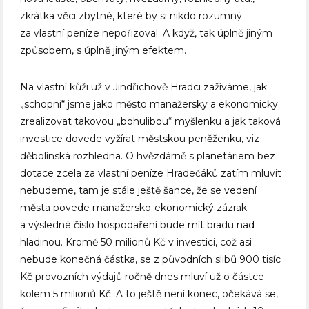
zkrátka věci zbytné, které by si nikdo rozumný
za vlastní peníze nepořizoval. A když, tak úplně jiným
způsobem, s úplně jiným efektem.
Na vlastní kůži už v Jindřichově Hradci zažíváme, jak
„schopní“ jsme jako město manažersky a ekonomicky
zrealizovat takovou „bohulibou“ myšlenku a jak taková
investice dovede vyžírat městskou peněženku, viz
děbolínská rozhledna. O hvězdárně s planetáriem bez
dotace zcela za vlastní peníze Hradečáků zatím mluvit
nebudeme, tam je stále ještě šance, že se vedení
města povede manažersko-ekonomický zázrak
a výsledné číslo hospodaření bude mít bradu nad
hladinou. Kromě 50 milionů Kč v investici, což asi
nebude konečná částka, se z původních slibů 900 tisíc
Kč provozních výdajů ročně dnes mluví už o částce
kolem 5 milionů Kč. A to ještě není konec, očekává se,