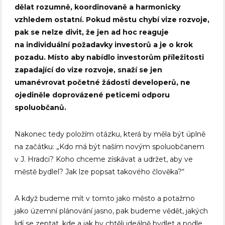
dělat rozumně, koordinovaně a harmonicky
vzhledem ostatní. Pokud městu chybí vize rozvoje,
pak se nelze divit, že jen ad hoc reaguje
na individuální požadavky investorů a je o krok
pozadu. Místo aby nabídlo investorům příležitosti
zapadající do vize rozvoje, snaží se jen
umanévrovat početné žádosti developerů, ne
ojediněle doprovázené peticemi odporu
spoluobčanů.
Nakonec tedy položím otázku, která by měla být úplně
na začátku: „Kdo má být naším novým spoluobčanem
v J. Hradci? Koho chceme získávat a udržet, aby ve
městě bydlel? Jak lze popsat takového člověka?“
A když budeme mít v tomto jako město a potažmo
jako územní plánování jasno, pak budeme vědět, jakých
lidí se zeptat, kde a jak by chtěli ideálně bydlet a podle