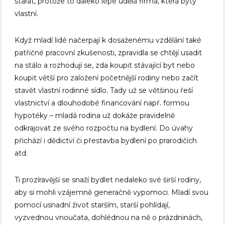
starat, protože to daleko lépe udělá firma, která byty
vlastní.
Když mladí lidé načerpají k dosaženému vzdělání také
patřičné pracovní zkušenosti, zpravidla se chtějí usadit
na stálo a rozhodují se, zda koupit stávající byt nebo
koupit větší pro založení početnější rodiny nebo začít
stavět vlastní rodinné sídlo. Tady už se většinou řeší
vlastnictví a dlouhodobé financování např. formou
hypotéky – mladá rodina už dokáže pravidelně
odkrajovat ze svého rozpočtu na bydlení. Do úvahy
přichází i dědictví či přestavba bydlení po prarodičích
atd.
Ti prozíravější se snaží bydlet nedaleko své širší rodiny,
aby si mohli vzájemně generačně vypomoci. Mladí svou
pomocí usnadní život starším, starší pohlídají,
vyzvednou vnoučata, dohlédnou na ně o prázdninách,