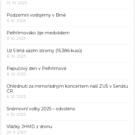
13. 10. 2025
Podzemní vodojemy v Brně
9. 10. 2025
Pelhřimovsko žije medvědem
9. 10. 2025
Už 5 letá sázím stromy (15.386 kusů)
8. 10. 2025
Papučový den v Pelhřimově
8. 10. 2025
Ohlednutí za mimořádným koncertem naší ZUŠ v Senátu
ČR.
6. 10. 2025
Sněmovní volby 2025 – odvoleno
4. 10. 2025
Vláčky JHMD z dronu
24. 9. 2025