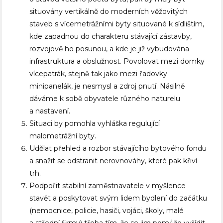
situovány vertikálně do moderních věžovitých
staveb s vícemetrážními byty situované k sídlištím,
kde zapadnou do charakteru stávající zástavby,
rozvojově ho posunou, a kde je již vybudována
infrastruktura a obslužnost. Povolovat mezi domky
vícepatrák, stejně tak jako mezi řadovky
minipanelák, je nesmysl a zdroj pnutí. Násilně
dáváme k sobě obyvatele různého naturelu
a nastavení.
Situaci by pomohla vyhláška regulující
malometrážní byty.
Udělat přehled a rozbor stávajícího bytového fondu
a snažit se odstranit nerovnováhy, které pak křiví
trh.
Podpořit stabilní zaměstnavatele v myšlence
stavět a poskytovat svým lidem bydlení do začátku
(nemocnice, policie, hasiči, vojáci, školy, malé