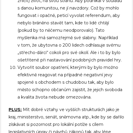
zničit) život, na svou stranu. Aby podnikal v souladu
s danou komunitou, ne jí navzdory. Což by mohlo
fungovat i opačně, peticí vyvolat referendum, aby
nebylo bráněno stavět tam, kde to lidé chtějí
(pokud by to něčemu neodporovalo). Tato
myšlenka má samozřejmě své slabiny. Například
v tom, že ubytovna o 200 lidech odhlasuje svému
„střecho-dárci“ cokoli pro své okolí. Ale i to by bylo
ošetřitené při nastavování podobných pravidel hry.
Vytvořit soubor opatření, kterými by bylo možno
efektivně reagovat na případné negativní jevy
spojené s obchodem s chudobou tak, aby bylo
město schopno občanům zajistit, že jejich svoboda
a kvalita života nebude omezována.
PLUS:
Mít dobré vztahy ve vyšších strukturách jako je
kraj, ministerstvo, senát, sněmovna atp., kde by se dařilo
získávat si pozornost pro lokální potíže s cílem
legislativních úprav či návrhů zákonů tak, aby lépe