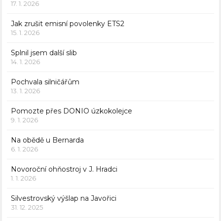
17. 1. 2026
Jak zrušit emisní povolenky ETS2
15. 1. 2026
Splnil jsem další slib
14. 1. 2026
Pochvala silničářům
13. 1. 2026
Pomozte přes DONIO úzkokolejce
9. 1. 2026
Na obědě u Bernarda
6. 1. 2026
Novoroční ohňostroj v J. Hradci
1. 1. 2026
Silvestrovský výšlap na Javořici
31. 12. 2025