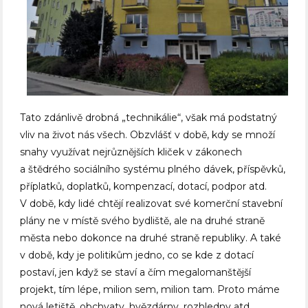
Tato zdánlivě drobná „technikálie“, však má podstatný
vliv na život nás všech. Obzvlášť v době, kdy se množí
snahy využívat nejrůznějších kliček v zákonech
a štědrého sociálního systému plného dávek, příspěvků,
příplatků, doplatků, kompenzací, dotací, podpor atd.
V době, kdy lidé chtějí realizovat své komerční stavební
plány ne v místě svého bydliště, ale na druhé straně
města nebo dokonce na druhé straně republiky. A také
v době, kdy je politikům jedno, co se kde z dotací
postaví, jen když se staví a čím megalomanštější
projekt, tím lépe, milion sem, milion tam. Proto máme
nová letiště, obchvaty, hvězdárny, rozhledny atd.,