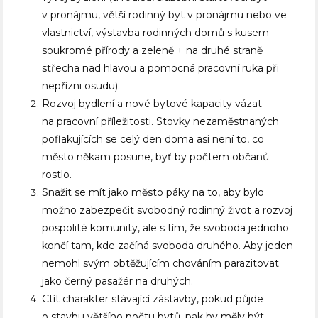
v pronájmu, větší rodinný byt v pronájmu nebo ve
vlastnictví, výstavba rodinných domů s kusem
soukromé přírody a zeleně + na druhé straně
střecha nad hlavou a pomocná pracovní ruka při
nepřízni osudu).
Rozvoj bydlení a nové bytové kapacity vázat
na pracovní příležitosti. Stovky nezaměstnaných
poflakujících se celý den doma asi není to, co
město někam posune, byť by počtem občanů
rostlo.
Snažit se mít jako město páky na to, aby bylo
možno zabezpečit svobodný rodinný život a rozvoj
pospolité komunity, ale s tím, že svoboda jednoho
končí tam, kde začíná svoboda druhého. Aby jeden
nemohl svým obtěžujícím chováním parazitovat
jako černý pasažér na druhých.
Ctít charakter stávající zástavby, pokud půjde
o stavbu většího počtu bytů, pak by měly být