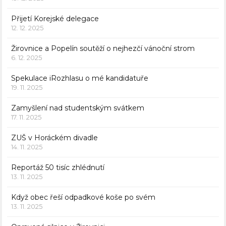
Přijetí Korejské delegace
12. 12. 2025
Žirovnice a Popelín soutěží o nejhezčí vánoční strom
6. 12. 2025
Spekulace iRozhlasu o mé kandidatuře
19. 11. 2025
Zamyšlení nad studentským svátkem
17. 11. 2025
ZUŠ v Horáckém divadle
14. 11. 2025
Reportáž 50 tisíc zhlédnutí
13. 11. 2025
Když obec řeší odpadkové koše po svém
13. 11. 2025