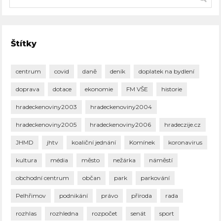
Štítky
centrum
covid
daně
deník
doplatek na bydlení
doprava
dotace
ekonomie
FM VŠE
historie
hradeckenoviny2003
hradeckenoviny2004
hradeckenoviny2005
hradeckenoviny2006
hradeczije.cz
JHMD
jhtv
koaliční jednání
Komínek
koronavirus
kultura
média
město
nežárka
náměstí
obchodní centrum
občan
park
parkování
Pelhřimov
podnikání
právo
příroda
rada
rozhlas
rozhledna
rozpočet
senát
sport