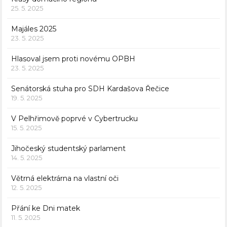
25. 5. 2025
Majáles 2025
23. 5. 2025
Hlasoval jsem proti novému OPBH
23. 5. 2025
Senátorská stuha pro SDH Kardašova Řečice
19. 5. 2025
V Pelhřimově poprvé v Cybertrucku
15. 5. 2025
Jihočeský studentský parlament
14. 5. 2025
Větrná elektrárna na vlastní oči
12. 5. 2025
Přání ke Dni matek
11. 5. 2025