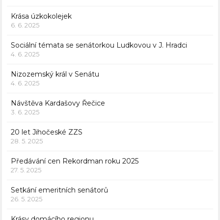
Krása úzkokolejek
6. 6. 2025
Sociální témata se senátorkou Ludkovou v J. Hradci
4. 6. 2025
Nizozemský král v Senátu
4. 6. 2025
Návštěva Kardašovy Řečice
3. 6. 2025
20 let Jihočeské ZZS
28. 5. 2025
Předávání cen Rekordman roku 2025
27. 5. 2025
Setkání emeritních senátorů
26. 5. 2025
Krásy domácího regionu