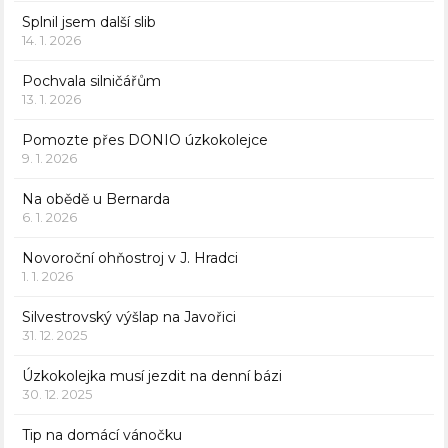
Splnil jsem další slib
14. 1. 2026
Pochvala silničářům
13. 1. 2026
Pomozte přes DONIO úzkokolejce
9. 1. 2026
Na obědě u Bernarda
6. 1. 2026
Novoroční ohňostroj v J. Hradci
1. 1. 2026
Silvestrovský výšlap na Javořici
31. 12. 2025
Úzkokolejka musí jezdit na denní bázi
30. 12. 2025
Tip na domácí vánočku