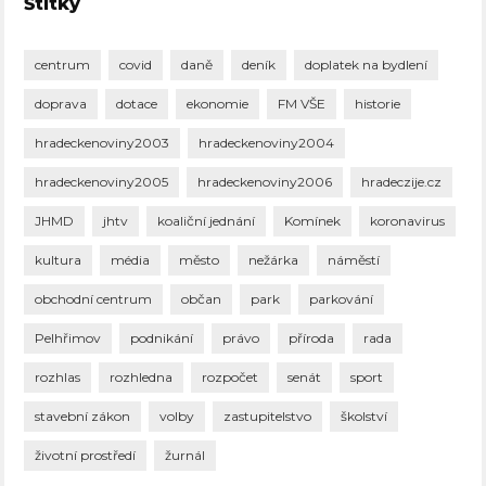
Štítky
centrum
covid
daně
deník
doplatek na bydlení
doprava
dotace
ekonomie
FM VŠE
historie
hradeckenoviny2003
hradeckenoviny2004
hradeckenoviny2005
hradeckenoviny2006
hradeczije.cz
JHMD
jhtv
koaliční jednání
Komínek
koronavirus
kultura
média
město
nežárka
náměstí
obchodní centrum
občan
park
parkování
Pelhřimov
podnikání
právo
příroda
rada
rozhlas
rozhledna
rozpočet
senát
sport
stavební zákon
volby
zastupitelstvo
školství
životní prostředí
žurnál