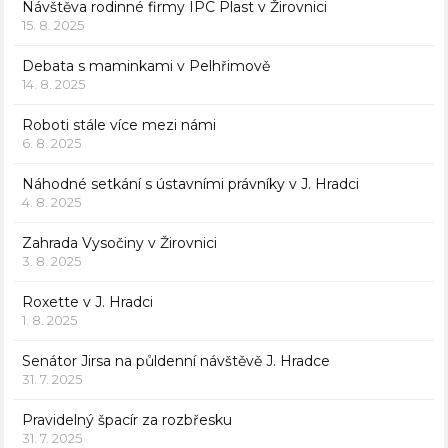
Návštěva rodinné firmy IPC Plast v Žirovnici
15. 8. 2025
Debata s maminkami v Pelhřimově
14. 8. 2025
Roboti stále více mezi námi
6. 8. 2025
Náhodné setkání s ústavními právníky v J. Hradci
4. 8. 2025
Zahrada Vysočiny v Žirovnici
3. 8. 2025
Roxette v J. Hradci
1. 8. 2025
Senátor Jirsa na půldenní návštěvě J. Hradce
31. 7. 2025
Pravidelný špacír za rozbřesku
31. 7. 2025