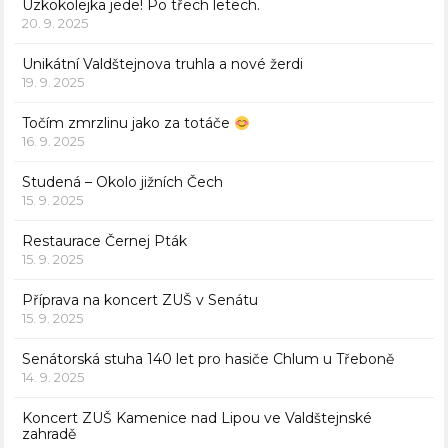
Úzkokolejka jede! Po třech letech.
20. 9. 2025
Unikátní Valdštejnova truhla a nové žerdi
19. 9. 2025
Točím zmrzlinu jako za totáče
16. 9. 2025
Studená – Okolo jižních Čech
15. 9. 2025
Restaurace Černej Pták
15. 9. 2025
Příprava na koncert ZUŠ v Senátu
15. 9. 2025
Senátorská stuha 140 let pro hasiče Chlum u Třeboně
14. 9. 2025
Koncert ZUŠ Kamenice nad Lipou ve Valdštejnské
zahradě