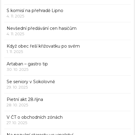
S komisí na přehradě Lipno
4. 11. 2025
Nevšední předávání cen hasičům
4. 11. 2025
Když obec řeší křižovatku po svém
1. 11. 2025
Artaban – gastro tip
30. 10. 2025
Se seniory v Sokolovně
29. 10. 2025
Pietní akt 28.října
28. 10. 2025
V ČT o obchodních zónách
27. 10. 2025