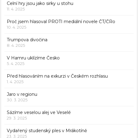
Celní hry jsou jako sirky u stohu
11. 4. 2025
Proč jsem hlasoval PROTI mediální novele ČT/ČRo
10. 4. 2025
Trumpova divočina
8. 4. 2025
V Hamru uklízíme Česko
5. 4. 2025
Před hlasováním na exkurzi v Českém rozhlasu
1. 4. 2025
Jaro v regionu
30. 3. 2025
Sázíme veselou alej ve Veselé
29. 3. 2025
Vydařený studenský ples v Mrákotíně
23. 3. 2025