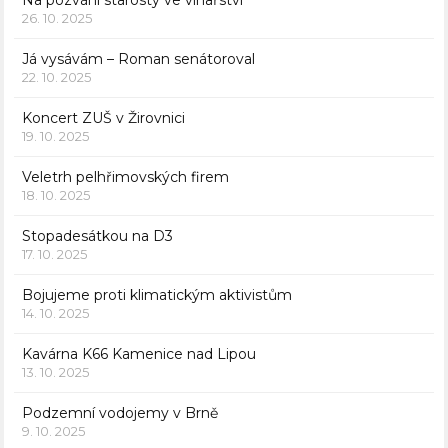
Na pozvání starosty ve vinařství
26. 10. 2025
Já vysávám – Roman senátoroval
22. 10. 2025
Koncert ZUŠ v Žirovnici
19. 10. 2025
Veletrh pelhřimovských firem
18. 10. 2025
Stopadesátkou na D3
17. 10. 2025
Bojujeme proti klimatickým aktivistům
14. 10. 2025
Kavárna K66 Kamenice nad Lipou
13. 10. 2025
Podzemní vodojemy v Brně
9. 10. 2025