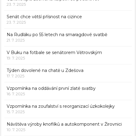
23. 7. 2025
Senát chce větší přísnost na cizince
23. 7. 2025
Na Rudláku po 55 letech na smaragdové svatbě
21. 7. 2025
V Buku na fotbale se senátorem Větrovským
19. 7. 2025
Týden dovolené na chatě u Zdešova
17. 7. 2025
Vzpomínka na oddávání první zlaté svatby
16. 7. 2025
Vzpomínka na zoufalství s reorganizací úzkokolejky
15. 7. 2025
Návštěva výroby knoflíků a autokomponent v Žirovnici
10. 7. 2025