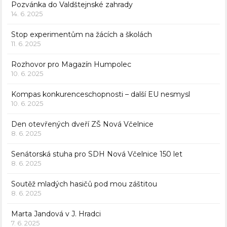
Pozvánka do Valdštejnské zahrady
14. 6. 2025
Stop experimentům na žácích a školách
11. 6. 2025
Rozhovor pro Magazín Humpolec
10. 6. 2025
Kompas konkurenceschopnosti – další EU nesmysl
10. 6. 2025
Den otevřených dveří ZŠ Nová Včelnice
8. 6. 2025
Senátorská stuha pro SDH Nová Včelnice 150 let
8. 6. 2025
Soutěž mladých hasičů pod mou záštitou
8. 6. 2025
Marta Jandová v J. Hradci
7. 6. 2025