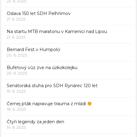
22. 6. 2025
Oslava 150 let SDH Pelhřimov
21. 6. 2025
Na startu MTB maratonu v Kamenici nad Lipou
21. 6. 2025
Bernard Fest v Humpolci
20. 6. 2025
Bufetový vůz zve na úzkokolejku
20. 6. 2025
Senátorská stuha pro SDH Rynárec 120 let
19. 6. 2025
Černej pták napravuje trauma z mládí
18. 6. 2025
Čtyři legendy za jeden den
14. 6. 2025