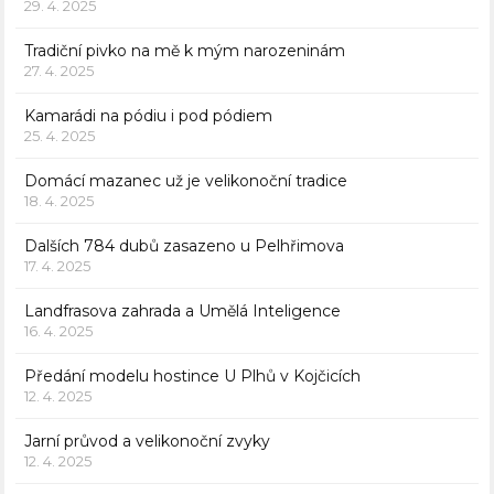
29. 4. 2025
Tradiční pivko na mě k mým narozeninám
27. 4. 2025
Kamarádi na pódiu i pod pódiem
25. 4. 2025
Domácí mazanec už je velikonoční tradice
18. 4. 2025
Dalších 784 dubů zasazeno u Pelhřimova
17. 4. 2025
Landfrasova zahrada a Umělá Inteligence
16. 4. 2025
Předání modelu hostince U Plhů v Kojčicích
12. 4. 2025
Jarní průvod a velikonoční zvyky
12. 4. 2025