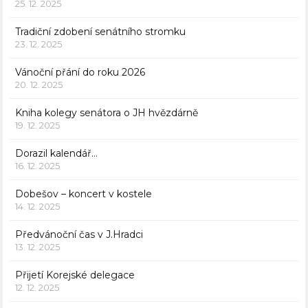
25. 12. 2025
Tradiční zdobení senátního stromku
23. 12. 2025
Vánoční přání do roku 2026
20. 12. 2025
Kniha kolegy senátora o JH hvězdárně
19. 12. 2025
Dorazil kalendář…
16. 12. 2025
Dobešov – koncert v kostele
14. 12. 2025
Předvánoční čas v J.Hradci
13. 12. 2025
Přijetí Korejské delegace
12. 12. 2025