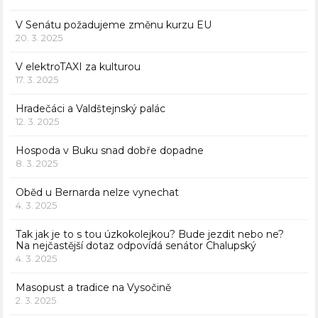
V Senátu požadujeme změnu kurzu EU
20. 3. 2025
V elektroTAXI za kulturou
17. 3. 2025
Hradečáci a Valdštejnský palác
12. 3. 2025
Hospoda v Buku snad dobře dopadne
8. 3. 2025
Oběd u Bernarda nelze vynechat
4. 3. 2025
Tak jak je to s tou úzkokolejkou? Bude jezdit nebo ne?
Na nejčastější dotaz odpovídá senátor Chalupský
4. 3. 2025
Masopust a tradice na Vysočině
2. 3. 2025