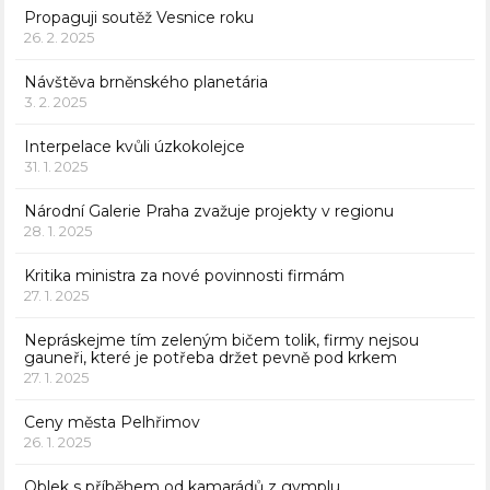
Propaguji soutěž Vesnice roku
26. 2. 2025
Návštěva brněnského planetária
3. 2. 2025
Interpelace kvůli úzkokolejce
31. 1. 2025
Národní Galerie Praha zvažuje projekty v regionu
28. 1. 2025
Kritika ministra za nové povinnosti firmám
27. 1. 2025
Nepráskejme tím zeleným bičem tolik, firmy nejsou
gauneři, které je potřeba držet pevně pod krkem
27. 1. 2025
Ceny města Pelhřimov
26. 1. 2025
Oblek s příběhem od kamarádů z gymplu