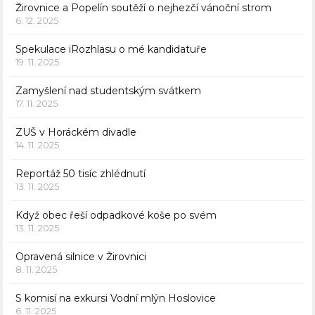
Žirovnice a Popelín soutěží o nejhezčí vánoční strom
6. 12. 2025
Spekulace iRozhlasu o mé kandidatuře
19. 11. 2025
Zamyšlení nad studentským svátkem
17. 11. 2025
ZUŠ v Horáckém divadle
14. 11. 2025
Reportáž 50 tisíc zhlédnutí
13. 11. 2025
Když obec řeší odpadkové koše po svém
13. 11. 2025
Opravená silnice v Žirovnici
8. 11. 2025
S komisí na exkursi Vodní mlýn Hoslovice
6. 11. 2025