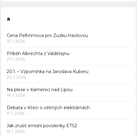
a
Cena Pelhřimova pro Zuzku Havlovou
31. 1. 2026
Příběh Albrechta z Valdštejnu
27. 1. 2026
20.1. – Vzpomínka na Jaroslava Kuberu
20. 1. 2026
Na plese v Kamenici nad Lipou
18. 1. 2026
Debata v Křeči o větrných elektrárnách
17. 1. 2026
Jak zrušit emisní povolenky ETS2
15. 1. 2026