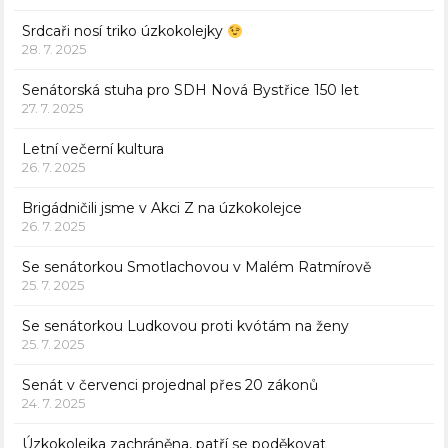
Srdcaři nosí triko úzkokolejky
28. 7. 2025
Senátorská stuha pro SDH Nová Bystřice 150 let
27. 7. 2025
Letní večerní kultura
26. 7. 2025
Brigádničili jsme v Akci Z na úzkokolejce
26. 7. 2025
Se senátorkou Smotlachovou v Malém Ratmírově
25. 7. 2025
Se senátorkou Ludkovou proti kvótám na ženy
25. 7. 2025
Senát v červenci projednal přes 20 zákonů
24. 7. 2025
Úzkokolejka zachráněna, patří se poděkovat