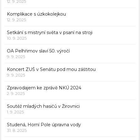
12. 9. 2025
Komplikace s úzkokolejkou
12. 9. 2025
Setkání s mistryní světa v psaní na stroji
10. 9. 2025
OA Pelhřimov slaví 50. výročí
9. 9. 2025
Koncert ZUŠ v Senátu pod mou záštitou
9. 9. 2025
Zpravodajem ke zprávě NKÚ 2024
2. 9. 2025
Soutěž mladých hasičů v Žirovnici
1. 9. 2025
Studená, Horní Pole úpravna vody
31. 8. 2025