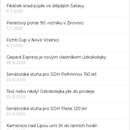
Fikáček snad půjde ve šlépějích Šatavy
9. 7. 2025
Perleťový pohár 90. ročníku v Žirovnici
7. 7. 2025
Fichtl Cup v Nové Včelnici
6. 7. 2025
Gepard Express je novým vlastníkem úzkokolejky
28. 6. 2025
Senátorská stuha pro SDH Pelhřimov 150 let
24. 6. 2025
Teď, nebo nikdy! Úzkokolejka jde do prodeje.
23. 6. 2025
Senátorská stuha pro SDH Pleše 120 let
23. 6. 2025
Kamenice nad Lipou umí žít do ranních hodin