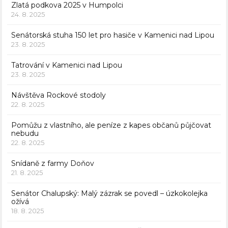
Zlatá podkova 2025 v Humpolci
24. 8. 2025
Senátorská stuha 150 let pro hasiče v Kamenici nad Lipou
23. 8. 2025
Tatrování v Kamenici nad Lipou
23. 8. 2025
Návštěva Rockové stodoly
22. 8. 2025
Pomůžu z vlastního, ale peníze z kapes občanů půjčovat
nebudu
22. 8. 2025
Snídaně z farmy Doňov
21. 8. 2025
Senátor Chalupský: Malý zázrak se povedl – úzkokolejka
ožívá
18. 8. 2025