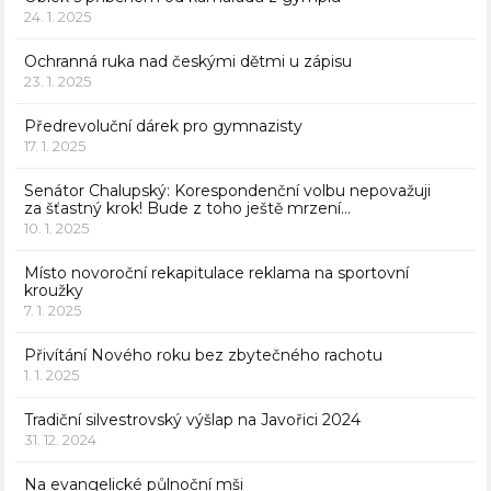
24. 1. 2025
Ochranná ruka nad českými dětmi u zápisu
23. 1. 2025
Předrevoluční dárek pro gymnazisty
17. 1. 2025
Senátor Chalupský: Korespondenční volbu nepovažuji
za šťastný krok! Bude z toho ještě mrzení…
10. 1. 2025
Místo novoroční rekapitulace reklama na sportovní
kroužky
7. 1. 2025
Přivítání Nového roku bez zbytečného rachotu
1. 1. 2025
Tradiční silvestrovský výšlap na Javořici 2024
31. 12. 2024
Na evangelické půlnoční mši