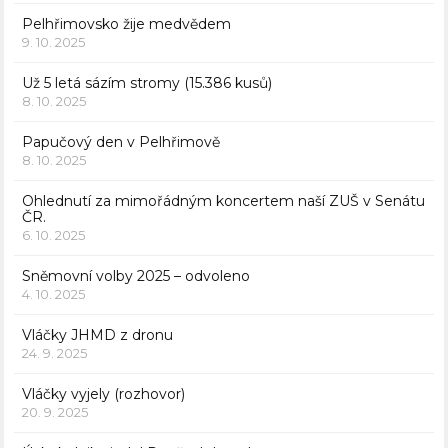
Pelhřimovsko žije medvědem
9. 10. 2025
Už 5 letá sázím stromy (15.386 kusů)
8. 10. 2025
Papučový den v Pelhřimově
8. 10. 2025
Ohlednutí za mimořádným koncertem naší ZUŠ v Senátu
ČR.
6. 10. 2025
Sněmovní volby 2025 – odvoleno
4. 10. 2025
Vláčky JHMD z dronu
24. 9. 2025
Vláčky vyjely (rozhovor)
20. 9. 2025