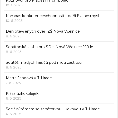
Rozhovor pro Magazín Humpolec
10. 6. 2025
Kompas konkurenceschopnosti – další EU nesmysl
10. 6. 2025
Den otevřených dveří ZŠ Nová Včelnice
8. 6. 2025
Senátorská stuha pro SDH Nová Včelnice 150 let
8. 6. 2025
Soutěž mladých hasičů pod mou záštitou
8. 6. 2025
Marta Jandová v J. Hradci
7. 6. 2025
Krása úzkokolejek
6. 6. 2025
Sociální témata se senátorkou Ludkovou v J. Hradci
4. 6. 2025