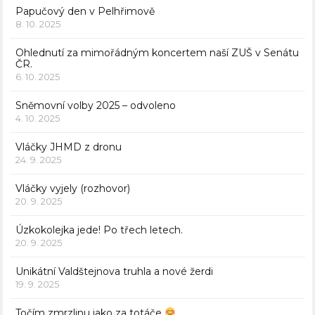
Papučový den v Pelhřimově
8. 10. 2025
Ohlednutí za mimořádným koncertem naší ZUŠ v Senátu
ČR.
6. 10. 2025
Sněmovní volby 2025 – odvoleno
4. 10. 2025
Vláčky JHMD z dronu
24. 9. 2025
Vláčky vyjely (rozhovor)
20. 9. 2025
Úzkokolejka jede! Po třech letech.
20. 9. 2025
Unikátní Valdštejnova truhla a nové žerdi
19. 9. 2025
Točím zmrzlinu jako za totáče