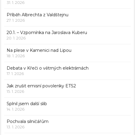
31. 1. 2026
Příběh Albrechta z Valdštejnu
27. 1. 2026
20.1. – Vzpomínka na Jaroslava Kuberu
20. 1. 2026
Na plese v Kamenici nad Lipou
18. 1. 2026
Debata v Křeči o větrných elektrárnách
17. 1. 2026
Jak zrušit emisní povolenky ETS2
15. 1. 2026
Splnil jsem další slib
14. 1. 2026
Pochvala silničářům
13. 1. 2026