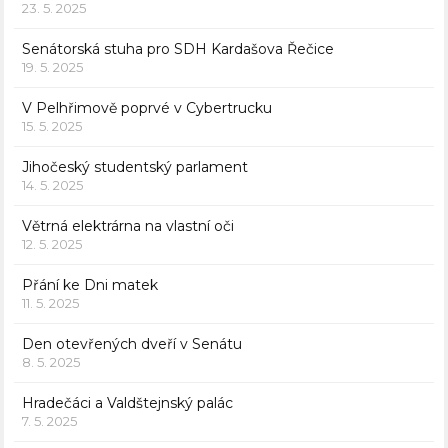
23. 5. 2025
Senátorská stuha pro SDH Kardašova Řečice
19. 5. 2025
V Pelhřimově poprvé v Cybertrucku
15. 5. 2025
Jihočeský studentský parlament
14. 5. 2025
Větrná elektrárna na vlastní oči
12. 5. 2025
Přání ke Dni matek
11. 5. 2025
Den otevřených dveří v Senátu
8. 5. 2025
Hradečáci a Valdštejnský palác
7. 5. 2025