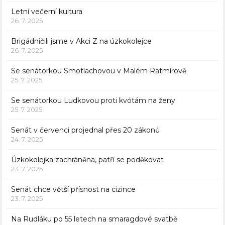
Letní večerní kultura
26. 7. 2025
Brigádničili jsme v Akci Z na úzkokolejce
26. 7. 2025
Se senátorkou Smotlachovou v Malém Ratmírově
25. 7. 2025
Se senátorkou Ludkovou proti kvótám na ženy
25. 7. 2025
Senát v červenci projednal přes 20 zákonů
24. 7. 2025
Úzkokolejka zachráněna, patří se poděkovat
23. 7. 2025
Senát chce větší přísnost na cizince
23. 7. 2025
Na Rudláku po 55 letech na smaragdové svatbě