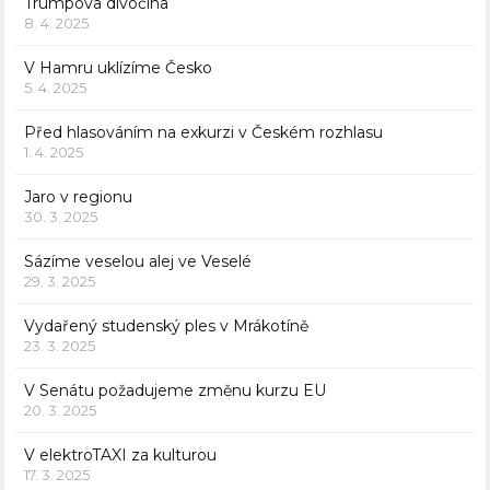
Trumpova divočina
8. 4. 2025
V Hamru uklízíme Česko
5. 4. 2025
Před hlasováním na exkurzi v Českém rozhlasu
1. 4. 2025
Jaro v regionu
30. 3. 2025
Sázíme veselou alej ve Veselé
29. 3. 2025
Vydařený studenský ples v Mrákotíně
23. 3. 2025
V Senátu požadujeme změnu kurzu EU
20. 3. 2025
V elektroTAXI za kulturou
17. 3. 2025