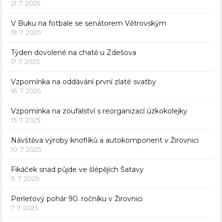
21. 7. 2025
V Buku na fotbale se senátorem Větrovským
19. 7. 2025
Týden dovolené na chatě u Zdešova
17. 7. 2025
Vzpomínka na oddávání první zlaté svatby
16. 7. 2025
Vzpomínka na zoufalství s reorganizací úzkokolejky
15. 7. 2025
Návštěva výroby knoflíků a autokomponent v Žirovnici
10. 7. 2025
Fikáček snad půjde ve šlépějích Šatavy
9. 7. 2025
Perleťový pohár 90. ročníku v Žirovnici
7. 7. 2025