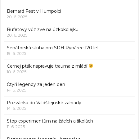
Bernard Fest v Humpolci
20. 6. 2025
Bufetový vůz zve na úzkokolejku
20. 6. 2025
Senátorská stuha pro SDH Rynárec 120 let
19. 6. 2025
Černej pták napravuje trauma z mládí
18. 6. 2025
Čtyři legendy za jeden den
14. 6. 2025
Pozvánka do Valdštejnské zahrady
14. 6. 2025
Stop experimentům na žácích a školách
11. 6. 2025