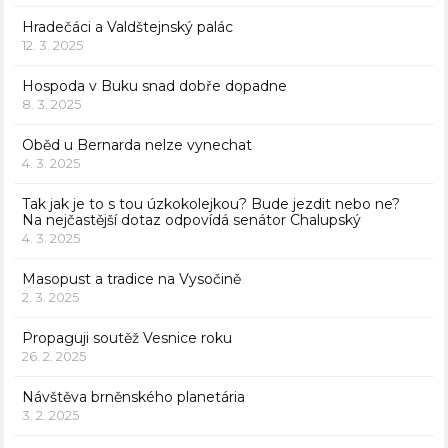
Hradečáci a Valdštejnský palác
12. 3. 2025
Hospoda v Buku snad dobře dopadne
8. 3. 2025
Oběd u Bernarda nelze vynechat
4. 3. 2025
Tak jak je to s tou úzkokolejkou? Bude jezdit nebo ne?
Na nejčastější dotaz odpovídá senátor Chalupský
4. 3. 2025
Masopust a tradice na Vysočině
2. 3. 2025
Propaguji soutěž Vesnice roku
26. 2. 2025
Návštěva brněnského planetária
3. 2. 2025