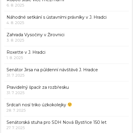
6. 8. 2025
Náhodné setkání s ústavními právníky v J. Hradci
4. 8. 2025
Zahrada Vysočiny v Žirovnici
3. 8. 2025
Roxette v J. Hradci
1. 8. 2025
Senátor Jirsa na půldenní návštěvě J. Hradce
31. 7. 2025
Pravidelný špacír za rozbřesku
31. 7. 2025
Srdcaři nosí triko úzkokolejky
28. 7. 2025
Senátorská stuha pro SDH Nová Bystřice 150 let
27. 7. 2025