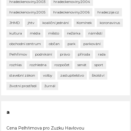
hradeckenoviny2003
hradeckenoviny2004
hradeckenoviny2005
hradeckenoviny2006
hradeczije.cz
JHMD
jhtv
koaliční jednání
Komínek
koronavirus
kultura
média
město
nežárka
náměstí
obchodní centrum
občan
park
parkování
Pelhřimov
podnikání
právo
příroda
rada
rozhlas
rozhledna
rozpočet
senát
sport
stavební zákon
volby
zastupitelstvo
školství
životní prostředí
žurnál
a
Cena Pelhřimova pro Zuzku Havlovou