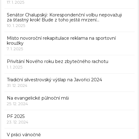
17. 1. 2025
Senátor Chalupský: Korespondenční volbu nepovažuji
za šťastný krok! Bude z toho ještě mrzení…
10. 1. 2025
Místo novoroční rekapitulace reklama na sportovní
kroužky
7. 1. 2025
Přivítání Nového roku bez zbytečného rachotu
1. 1. 2025
Tradiční silvestrovský výšlap na Javořici 2024
31. 12. 2024
Na evangelické půlnoční mši
25. 12. 2024
PF 2025
23. 12. 2024
V práci vánočně