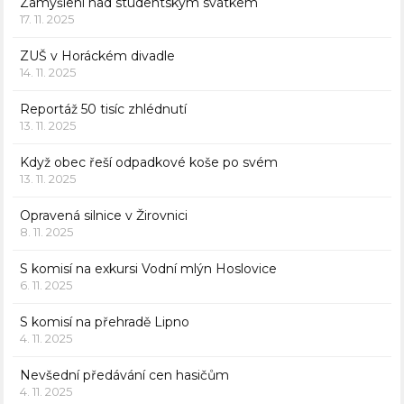
Zamyšlení nad studentským svátkem
17. 11. 2025
ZUŠ v Horáckém divadle
14. 11. 2025
Reportáž 50 tisíc zhlédnutí
13. 11. 2025
Když obec řeší odpadkové koše po svém
13. 11. 2025
Opravená silnice v Žirovnici
8. 11. 2025
S komisí na exkursi Vodní mlýn Hoslovice
6. 11. 2025
S komisí na přehradě Lipno
4. 11. 2025
Nevšední předávání cen hasičům
4. 11. 2025