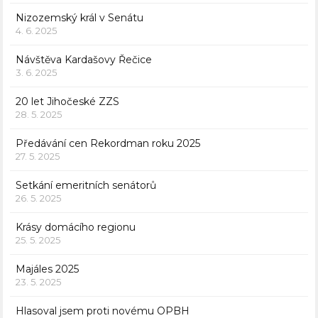
Nizozemský král v Senátu
4. 6. 2025
Návštěva Kardašovy Řečice
3. 6. 2025
20 let Jihočeské ZZS
28. 5. 2025
Předávání cen Rekordman roku 2025
27. 5. 2025
Setkání emeritních senátorů
26. 5. 2025
Krásy domácího regionu
25. 5. 2025
Majáles 2025
23. 5. 2025
Hlasoval jsem proti novému OPBH