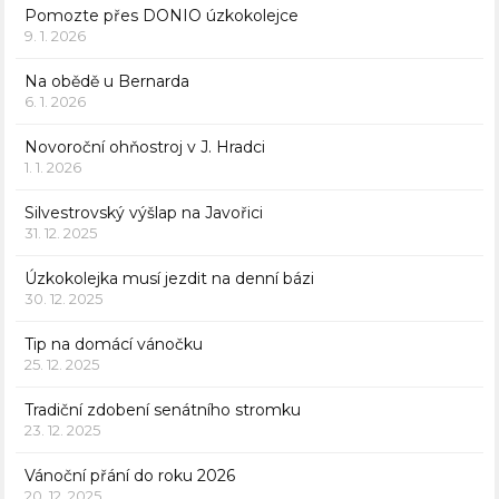
Pomozte přes DONIO úzkokolejce
9. 1. 2026
Na obědě u Bernarda
6. 1. 2026
Novoroční ohňostroj v J. Hradci
1. 1. 2026
Silvestrovský výšlap na Javořici
31. 12. 2025
Úzkokolejka musí jezdit na denní bázi
30. 12. 2025
Tip na domácí vánočku
25. 12. 2025
Tradiční zdobení senátního stromku
23. 12. 2025
Vánoční přání do roku 2026
20. 12. 2025