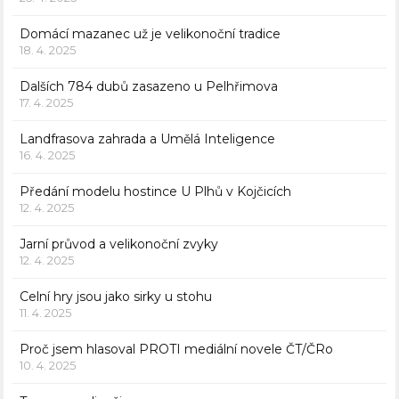
Domácí mazanec už je velikonoční tradice
18. 4. 2025
Dalších 784 dubů zasazeno u Pelhřimova
17. 4. 2025
Landfrasova zahrada a Umělá Inteligence
16. 4. 2025
Předání modelu hostince U Plhů v Kojčicích
12. 4. 2025
Jarní průvod a velikonoční zvyky
12. 4. 2025
Celní hry jsou jako sirky u stohu
11. 4. 2025
Proč jsem hlasoval PROTI mediální novele ČT/ČRo
10. 4. 2025