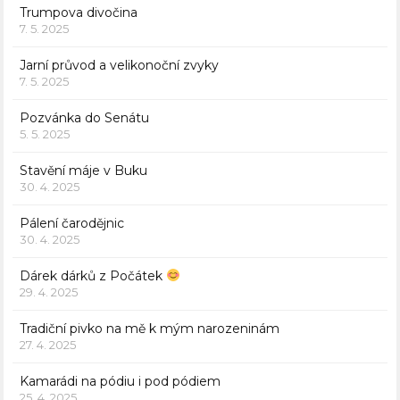
Trumpova divočina
7. 5. 2025
Jarní průvod a velikonoční zvyky
7. 5. 2025
Pozvánka do Senátu
5. 5. 2025
Stavění máje v Buku
30. 4. 2025
Pálení čarodějnic
30. 4. 2025
Dárek dárků z Počátek
29. 4. 2025
Tradiční pivko na mě k mým narozeninám
27. 4. 2025
Kamarádi na pódiu i pod pódiem
25. 4. 2025