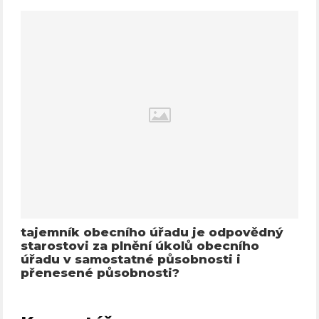
tajemník obecního úřadu je odpovědný
starostovi za plnění úkolů obecního
úřadu v samostatné působnosti i
přenesené působnosti?