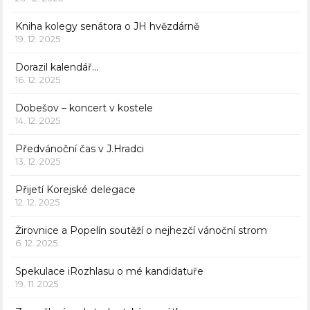
Kniha kolegy senátora o JH hvězdárně
19. 12. 2025
Dorazil kalendář…
16. 12. 2025
Dobešov – koncert v kostele
14. 12. 2025
Předvánoční čas v J.Hradci
13. 12. 2025
Přijetí Korejské delegace
12. 12. 2025
Žirovnice a Popelín soutěží o nejhezčí vánoční strom
6. 12. 2025
Spekulace iRozhlasu o mé kandidatuře
19. 11. 2025