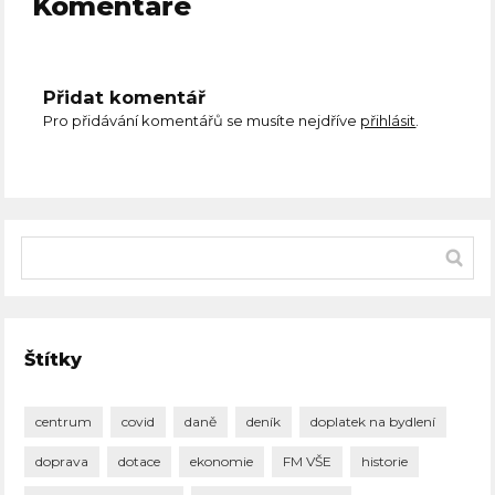
Komentáře
Přidat komentář
Pro přidávání komentářů se musíte nejdříve
přihlásit
.
Štítky
centrum
covid
daně
deník
doplatek na bydlení
doprava
dotace
ekonomie
FM VŠE
historie