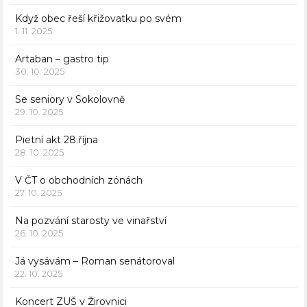
Když obec řeší křižovatku po svém
1. 11. 2025
Artaban – gastro tip
30. 10. 2025
Se seniory v Sokolovně
29. 10. 2025
Pietní akt 28.října
28. 10. 2025
V ČT o obchodních zónách
27. 10. 2025
Na pozvání starosty ve vinařství
26. 10. 2025
Já vysávám – Roman senátoroval
22. 10. 2025
Koncert ZUŠ v Žirovnici