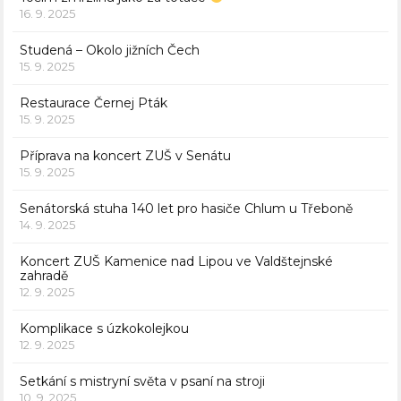
16. 9. 2025
Studená – Okolo jižních Čech
15. 9. 2025
Restaurace Černej Pták
15. 9. 2025
Příprava na koncert ZUŠ v Senátu
15. 9. 2025
Senátorská stuha 140 let pro hasiče Chlum u Třeboně
14. 9. 2025
Koncert ZUŠ Kamenice nad Lipou ve Valdštejnské
zahradě
12. 9. 2025
Komplikace s úzkokolejkou
12. 9. 2025
Setkání s mistryní světa v psaní na stroji
10. 9. 2025