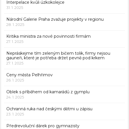
Interpelace kvůli úzkokolejce
31. 1. 2025
Národní Galerie Praha zvažuje projekty v regionu
28. 1. 2025
Kritika ministra za nové povinnosti firmám
27. 1. 2025
Nepráskejme tím zeleným bičem tolik, firmy nejsou
gauneři, které je potřeba držet pevně pod krkem
27. 1. 2025
Ceny města Pelhřimov
26. 1. 2025
Oblek s příběhem od kamarádů z gymplu
24. 1. 2025
Ochranná ruka nad českými dětmi u zápisu
23. 1. 2025
Předrevoluční dárek pro gymnazisty