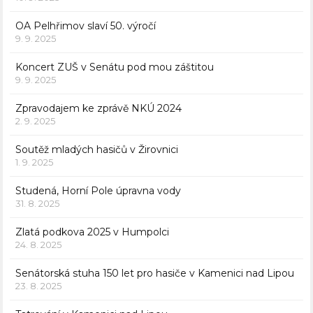
OA Pelhřimov slaví 50. výročí
9. 9. 2025
Koncert ZUŠ v Senátu pod mou záštitou
9. 9. 2025
Zpravodajem ke zprávě NKÚ 2024
2. 9. 2025
Soutěž mladých hasičů v Žirovnici
1. 9. 2025
Studená, Horní Pole úpravna vody
31. 8. 2025
Zlatá podkova 2025 v Humpolci
24. 8. 2025
Senátorská stuha 150 let pro hasiče v Kamenici nad Lipou
23. 8. 2025