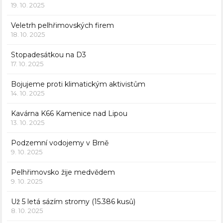
19. 10. 2025
Veletrh pelhřimovských firem
18. 10. 2025
Stopadesátkou na D3
17. 10. 2025
Bojujeme proti klimatickým aktivistům
14. 10. 2025
Kavárna K66 Kamenice nad Lipou
13. 10. 2025
Podzemní vodojemy v Brně
9. 10. 2025
Pelhřimovsko žije medvědem
9. 10. 2025
Už 5 letá sázím stromy (15.386 kusů)
8. 10. 2025