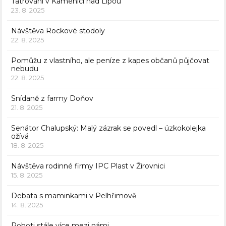
Tatrování v Kamenici nad Lipou
23. 8. 2025
Návštěva Rockové stodoly
22. 8. 2025
Pomůžu z vlastního, ale peníze z kapes občanů půjčovat
nebudu
22. 8. 2025
Snídaně z farmy Doňov
21. 8. 2025
Senátor Chalupský: Malý zázrak se povedl – úzkokolejka
ožívá
18. 8. 2025
Návštěva rodinné firmy IPC Plast v Žirovnici
15. 8. 2025
Debata s maminkami v Pelhřimově
14. 8. 2025
Roboti stále více mezi námi