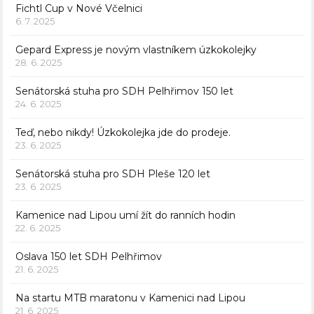
Fichtl Cup v Nové Včelnici
6. 7. 2025
Gepard Express je novým vlastníkem úzkokolejky
28. 6. 2025
Senátorská stuha pro SDH Pelhřimov 150 let
24. 6. 2025
Teď, nebo nikdy! Úzkokolejka jde do prodeje.
23. 6. 2025
Senátorská stuha pro SDH Pleše 120 let
23. 6. 2025
Kamenice nad Lipou umí žít do ranních hodin
22. 6. 2025
Oslava 150 let SDH Pelhřimov
21. 6. 2025
Na startu MTB maratonu v Kamenici nad Lipou
21. 6. 2025