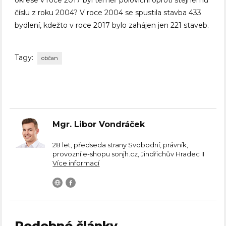
okrese v roce 2017 byl téměř poloviční oproti stejnému
číslu z roku 2004? V roce 2004 se spustila stavba 433
bydlení, kdežto v roce 2017 bylo zahájen jen 221 staveb.
Tagy:
občan
Mgr. Libor Vondráček
28 let, předseda strany Svobodní, právník,
provozní e-shopu sonjh.cz, Jindřichův Hradec II
Více informací
Podobné články