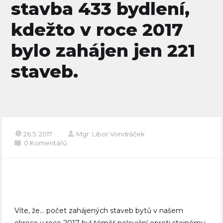
stavba 433 bydlení,
kdežto v roce 2017
bylo zahájen jen 221
staveb.
26.5. 2017
Mgr. Libor Vondráček
0 Komentářů
Víte, že… počet zahájených staveb bytů v našem