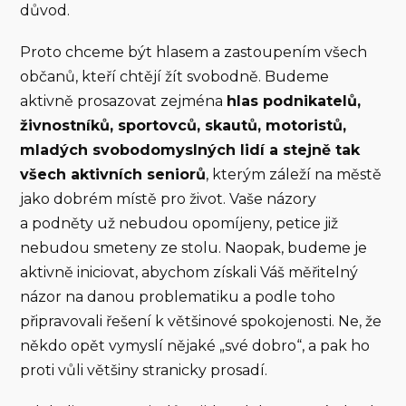
důvod.
Proto chceme být hlasem a zastoupením všech
občanů, kteří chtějí žít svobodně. Budeme
aktivně prosazovat zejména
hlas podnikatelů,
živnostníků, sportovců, skautů, motoristů,
mladých svobodomyslných lidí a stejně tak
všech aktivních seniorů
, kterým záleží na městě
jako dobrém místě pro život. Vaše názory
a podněty už nebudou opomíjeny, petice již
nebudou smeteny ze stolu. Naopak, budeme je
aktivně iniciovat, abychom získali Váš měřitelný
názor na danou problematiku a podle toho
připravovali řešení k většinové spokojenosti. Ne, že
někdo opět vymyslí nějaké „své dobro“, a pak ho
proti vůli většiny stranicky prosadí.