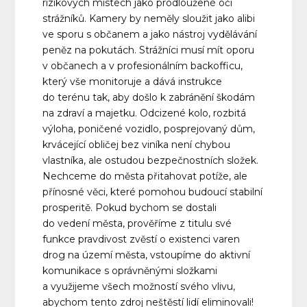
rizikových místech jako prodloužené oči
strážníků. Kamery by neměly sloužit jako alibi
ve sporu s občanem a jako nástroj vydělávání
peněz na pokutách. Strážníci musí mít oporu
v občanech a v profesionálním backofficu,
který vše monitoruje a dává instrukce
do terénu tak, aby došlo k zabránění škodám
na zdraví a majetku. Odcizené kolo, rozbitá
výloha, poničené vozidlo, posprejovaný dům,
krvácející obličej bez viníka není chybou
vlastníka, ale ostudou bezpečnostních složek.
Nechceme do města přitahovat potíže, ale
přínosné věci, které pomohou budoucí stabilní
prosperitě. Pokud bychom se dostali
do vedení města, prověříme z titulu své
funkce pravdivost zvěstí o existenci varen
drog na území města, vstoupíme do aktivní
komunikace s oprávněnými složkami
a využijeme všech možností svého vlivu,
abychom tento zdroj neštěstí lidí eliminovali!