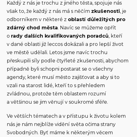
Každý z nás je trochu z jiného těsta, spojuje nás
však to, že každý z nás má s něčím
zkušenosti
, je
odborníkem v některé z
oblastí důležitých pro
zdárný chod města
. Navíc se můžeme opřít
o
rady dalších kvalifikovaných poradců
, kteří
v dané oblasti již leccos dokázali a pro lepší život
ve městě udělali. Letos jsme navíc trochu
přeskupili síly podle čtyřleté zkušenosti, abychom
případně byli schopni postarat se o všechny
agendy, které musí město zajišťovat a aby si to
vzali na starost lidé, kteří to s přehledem
zvládnou, protože těm oblastem rozumí
a většinou se jim věnují v soukromé sféře.
Ve větších tématech a v přístupu k životu kolem
nás je nám nejblíže vidění světa očima strany
Svobodných. Byť máme k některým věcem