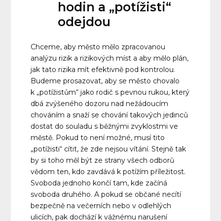
hodin a „potížisti“
odejdou
Chceme, aby město mělo zpracovanou
analýzu rizik a rizikových míst a aby mělo plán,
jak tato rizika mít efektivně pod kontrolou.
Budeme prosazovat, aby se město chovalo
k „potížistům“ jako rodič s pevnou rukou, který
dbá zvýšeného dozoru nad nežádoucím
chováním a snaží se chování takových jedinců
dostat do souladu s běžnými zvyklostmi ve
městě. Pokud to není možné, musí tito
„potížisti“ cítit, že zde nejsou vítání. Stejně tak
by si toho měl být ze strany všech odborů
vědom ten, kdo zavdává k potížím příležitost.
Svoboda jednoho končí tam, kde začíná
svoboda druhého. A pokud se občané necítí
bezpečně na večerních nebo v odlehlých
ulicích, pak dochází k vážnému narušení