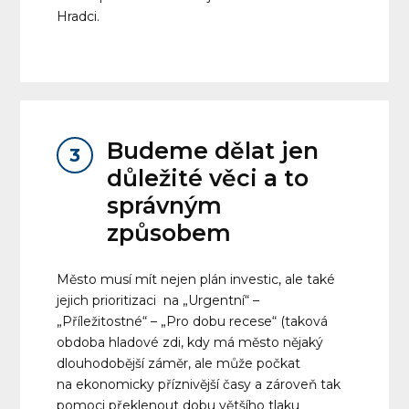
Hradci.
Budeme dělat jen
3
důležité věci a to
správným
způsobem
Město musí mít nejen plán investic, ale také
jejich prioritizaci na „Urgentní“ –
„Příležitostné“ – „Pro dobu recese“ (taková
obdoba hladové zdi, kdy má město nějaký
dlouhodobější záměr, ale může počkat
na ekonomicky příznivější časy a zároveň tak
pomoci překlenout dobu většího tlaku