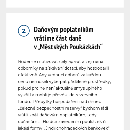
Daňovým poplatníkům
2
vrátíme část daně
v „Městských Poukázkách“
Budeme motivovat celý aparát a zejména
odborníky na získávání dotací, aby hospodařili
efektivně. Aby vedoucí odborů za každou
cenu nemuseli vyčerpat přidělené prostředky,
pokud pro ně není aktuálně smysluplného
využití a mohli je převést do rezervního
fondu. Přebytky hospodaření nad rámec
„železné bezpečnostní rezervy“ bychom rádi
vrátili zpět daňovým poplatníkům, tedy
občanům J. Hradce zavedením poukázek či
jakési formy „Jindřichohradeckých bankovek“,