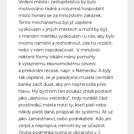
Vedení města i zastupitelstvo by bylo
motivováno řádně a rozumně hospodařit
místo honění se za množstvím zakázek.
Tento mechanismus byl již úspěšně
vyzkoušen v jiných městech a mohl by být
v menším měřítku vyzkoušen i u nás, aby bylo
možno naměřit a rozhodnout, zda ho rozšířit,
nebo v něm nepokračovat. V minulosti
některé formy lokální měny pomohly
k výraznému ekonomickému oživení
a překonání recese, např. v Německu. A byly
tak úspěšné, že je paradoxně musela centrální
banka začít dusit, aby jim nepřerostla přes
hlavu. My bychom ten poukaz chtěli postavit
jako „daňovou vrácenku“, tedy rozdělit část
prostředků města mezi ty, kteří platí nebo
někdy platili daně, přispívali do systému. Ať už
jako zaměstnanci, nebo podnikatelé. Kdo jen
čerpá a nepřispívá, nemohl by se účastnit.
Druhá podmínka nutná je občanství v J.