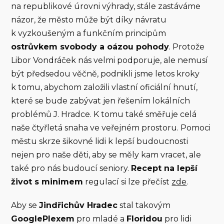
na republikové úrovni výhrady, stále zastáváme
názor, že město může být díky návratu
k vyzkoušeným a funkčním principům
ostrůvkem svobody a oázou pohody
. Protože
Libor Vondráček nás velmi podporuje, ale nemusí
být předsedou věčně, podnikli jsme letos kroky
k tomu, abychom založili vlastní oficiální hnutí,
které se bude zabývat jen řešením lokálních
problémů J. Hradce. K tomu také směřuje celá
naše čtyřletá snaha ve veřejném prostoru. Pomoci
městu skrze šikovné lidi k lepší budoucnosti
nejen pro naše děti, aby se měly kam vracet, ale
také pro nás budoucí seniory.
Recept na lepší
život s minimem
regulací si lze přečíst
zde
.
Aby se
Jindřichův Hradec
stal takovým
GooglePlexem
pro mladé a
Floridou
pro lidi