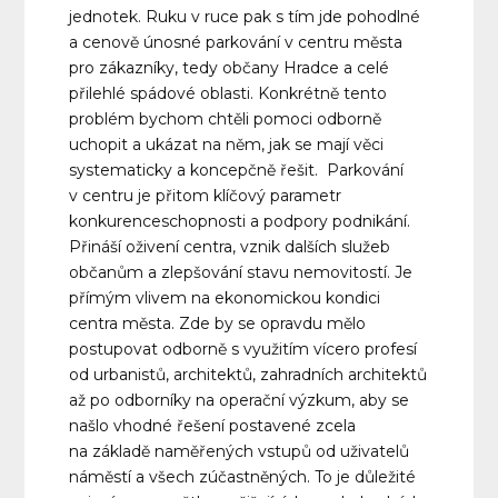
jednotek. Ruku v ruce pak s tím jde pohodlné
a cenově únosné parkování v centru města
pro zákazníky, tedy občany Hradce a celé
přilehlé spádové oblasti. Konkrétně tento
problém bychom chtěli pomoci odborně
uchopit a ukázat na něm, jak se mají věci
systematicky a koncepčně řešit. Parkování
v centru je přitom klíčový parametr
konkurenceschopnosti a podpory podnikání.
Přináší oživení centra, vznik dalších služeb
občanům a zlepšování stavu nemovitostí. Je
přímým vlivem na ekonomickou kondici
centra města. Zde by se opravdu mělo
postupovat odborně s využitím vícero profesí
od urbanistů, architektů, zahradních architektů
až po odborníky na operační výzkum, aby se
našlo vhodné řešení postavené zcela
na základě naměřených vstupů od uživatelů
náměstí a všech zúčastněných. To je důležité