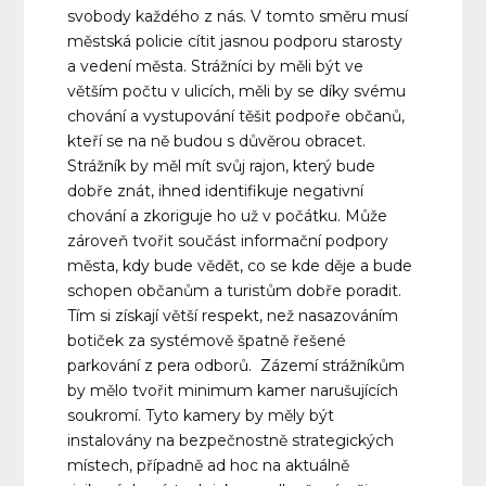
svobody každého z nás. V tomto směru musí
městská policie cítit jasnou podporu starosty
a vedení města. Strážníci by měli být ve
větším počtu v ulicích, měli by se díky svému
chování a vystupování těšit podpoře občanů,
kteří se na ně budou s důvěrou obracet.
Strážník by měl mít svůj rajon, který bude
dobře znát, ihned identifikuje negativní
chování a zkoriguje ho už v počátku. Může
zároveň tvořit součást informační podpory
města, kdy bude vědět, co se kde děje a bude
schopen občanům a turistům dobře poradit.
Tím si získají větší respekt, než nasazováním
botiček za systémově špatně řešené
parkování z pera odborů. Zázemí strážníkům
by mělo tvořit minimum kamer narušujících
soukromí. Tyto kamery by měly být
instalovány na bezpečnostně strategických
místech, případně ad hoc na aktuálně