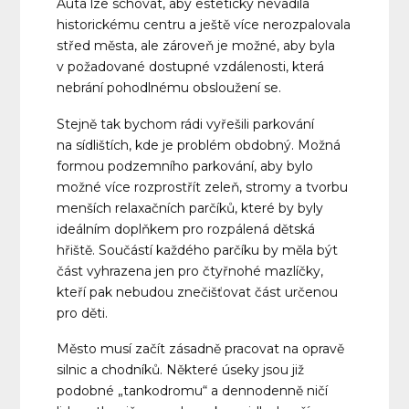
Auta lze schovat, aby esteticky nevadila
historickému centru a ještě více nerozpalovala
střed města, ale zároveň je možné, aby byla
v požadované dostupné vzdálenosti, která
nebrání pohodlnému obsloužení se.
Stejně tak bychom rádi vyřešili parkování
na sídlištích, kde je problém obdobný. Možná
formou podzemního parkování, aby bylo
možné více rozprostřít zeleň, stromy a tvorbu
menších relaxačních parčíků, které by byly
ideálním doplňkem pro rozpálená dětská
hřiště. Součástí každého parčíku by měla být
část vyhrazena jen pro čtyřnohé mazlíčky,
kteří pak nebudou znečišťovat část určenou
pro děti.
Město musí začít zásadně pracovat na opravě
silnic a chodníků. Některé úseky jsou již
podobné „tankodromu“ a dennodenně ničí