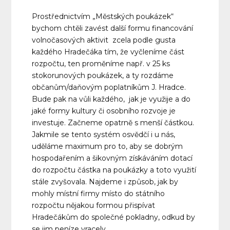
Prostřednictvím „Městských poukázek“
bychom chtěli zavést další formu financování
volnočasových aktivit zcela podle gusta
každého Hradečáka tím, že vyčleníme část
rozpočtu, ten proměníme např. v 25 ks
stokorunových poukázek, a ty rozdáme
občanům/daňovým poplatníkům J. Hradce.
Bude pak na vůli každého, jak je využije a do
jaké formy kultury či osobního rozvoje je
investuje. Začneme opatrně s menší částkou.
Jakmile se tento systém osvědčí i u nás,
uděláme maximum pro to, aby se dobrým
hospodařením a šikovným získáváním dotací
do rozpočtu částka na poukázky a toto využití
stále zvyšovala. Najdeme i způsob, jak by
mohly místní firmy místo do státního
rozpočtu nějakou formou přispívat
Hradečákům do společné pokladny, odkud by
se jim peníze vracely.