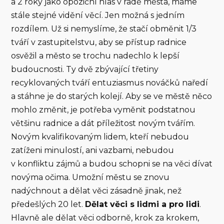
a 2 roky jako opoziční hlas v radě města, máme
stále stejné vidění věcí. Jen možná s jedním
rozdílem. Už si nemyslíme, že stačí obměnit 1/3
tváří v zastupitelstvu, aby se přístup radnice
osvěžil a město se trochu nadechlo k lepší
budoucnosti. Ty dvě zbývající třetiny
recyklovaných tváří
entuziasmus nováčků naředí
a stáhne je do starých kolejí. Aby se ve městě něco
mohlo změnit, je potřeba vyměnit podstatnou
většinu radnice a dát příležitost novým tvářím.
Novým kvalifikovaným lidem, kteří nebudou
zatíženi minulostí, ani vazbami, nebudou
v konfliktu zájmů a budou schopni se na věci dívat
novýma očima. Umožní městu se znovu
nadýchnout a dělat věci zásadně jinak, než
předešlých 20 let.
Dělat věci s lidmi a pro lidi
.
Hlavně ale dělat věci odborně, krok za krokem,