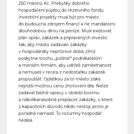
250 milionů Kč. Přebytky dobrého
hospodaření půjdou do rezervního fondu.
Investiční projekty musí být pro město
do budoucna zdrojem financí a ne mandatorní
dlouhodobou dírou na peníze. Musí existovat
plán opráv, zakázek a připravených investic
tak, aby město zadávalo zakázky
v hospodářsky nepříznivé době, čímž
poskytne trochu „polštář" podnikatelům
a menším firmám, aby udrželi zaměstnanost
a nemuseli v recesi z nedostatku zakázek
propouštět. Oplátkou za to město získá
nejnižší možnou cenu zhotovení díla. Nelze
zadávat běžné opravy v období boomu
a několikanásobně přeplácet zakázky, o které
z kapacitních důvodů nikdo nestojí, proto je
pořádně namastí. To rozumný hospodář
nedělá.