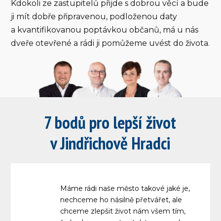
Kdokoli ze zastupitelů přijde s dobrou věcí a bude
ji mít dobře připravenou, podloženou daty
a kvantifikovanou poptávkou občanů, má u nás
dveře otevřené a rádi ji pomůžeme uvést do života.
7 bodů pro
lepší život
v
Jindřichově Hradci
Máme rádi naše město takové jaké je,
nechceme ho násilně přetvářet, ale
chceme zlepšit život nám všem tím,