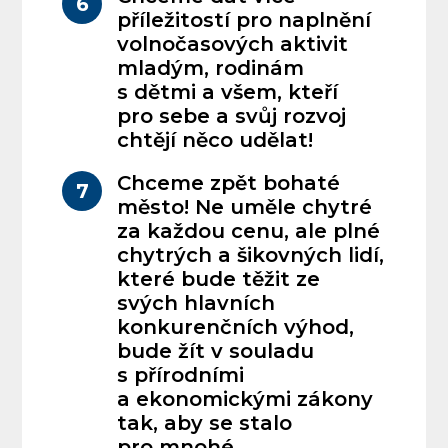
6
příležitostí pro naplnění
volnočasových aktivit
mladým, rodinám
s dětmi a všem, kteří
pro sebe a svůj rozvoj
chtějí něco udělat!
Chceme zpět bohaté
7
město! Ne uměle chytré
za každou cenu, ale plné
chytrých a šikovných lidí,
které bude těžit ze
svých hlavních
konkurenčních výhod,
bude žít v souladu
s přírodními
a ekonomickými zákony
tak, aby se stalo
pro mnohé