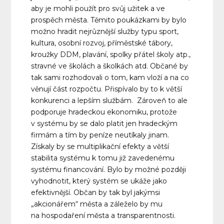
aby je mohli použít pro svůj užitek a ve
prospěch města. Těmito poukázkami by bylo
možno hradit nejrůznější služby typu sport,
kultura, osobní rozvoj, příměstské tábory,
kroužky DDM, plavání, spolky přátel školy atp.,
stravné ve školách a školkách atd. Občané by
tak sami rozhodovali o tom, kam vloží a na co
věnují část rozpočtu. Přispívalo by to k větší
konkurenci a lepším službám. Zároveň to ale
podporuje hradeckou ekonomiku, protože
v systému by se dalo platit jen hradeckým
firmám a tím by peníze neutíkaly jinam.
Získaly by se multiplikační efekty a větší
stabilita systému k tomu již zavedenému
systému financování. Bylo by možné později
vyhodnotit, který systém se ukáže jako
efektivnější. Občan by tak byl jakýmsi
„akcionářem“ města a záleželo by mu
na hospodaření města a transparentnosti.