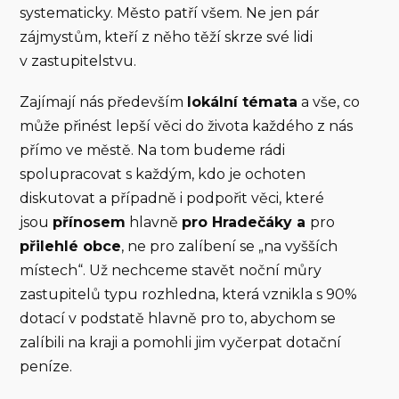
systematicky. Město patří všem. Ne jen pár
zájmystům, kteří z něho těží skrze své lidi
v zastupitelstvu.
Zajímají nás především
lokální témata
a vše, co
může přinést lepší věci do života každého z nás
přímo ve městě. Na tom budeme rádi
spolupracovat s každým, kdo je ochoten
diskutovat a případně i podpořit věci, které
jsou
přínosem
hlavně
pro Hradečáky a
pro
přilehlé obce
, ne pro zalíbení se „na vyšších
místech“. Už nechceme stavět noční můry
zastupitelů typu rozhledna, která vznikla s 90%
dotací v podstatě hlavně pro to, abychom se
zalíbili na kraji a pomohli jim vyčerpat dotační
peníze.