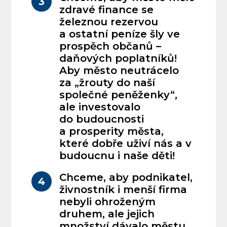
3
zdravé finance se
železnou rezervou
a ostatní peníze šly ve
prospěch občanů –
daňových poplatníků!
Aby město neutrácelo
za „žrouty do naší
společné peněženky“,
ale investovalo
do budoucnosti
a prosperity města,
které dobře uživí nás a v
budoucnu i naše děti!
Chceme, aby podnikatel,
4
živnostník i menší firma
nebyli ohroženým
druhem, ale jejich
množství dávalo městu