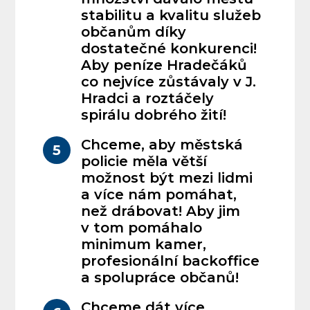
stabilitu a kvalitu služeb
občanům díky
dostatečné konkurenci!
Aby peníze Hradečáků
co nejvíce zůstávaly v J.
Hradci a roztáčely
spirálu dobrého žití!
Chceme, aby městská
5
policie měla větší
možnost být mezi lidmi
a více nám pomáhat,
než drábovat! Aby jim
v tom pomáhalo
minimum kamer,
profesionální backoffice
a spolupráce občanů!
Chceme dát více