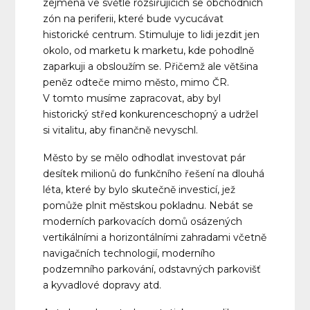
zejména ve světle rozšiřujících se obchodních
zón na periferii, které bude vycucávat
historické centrum. Stimuluje to lidi jezdit jen
okolo, od marketu k marketu, kde pohodlně
zaparkuji a obsloužím se. Přičemž ale většina
peněz odteče mimo město, mimo ČR.
V tomto musíme zapracovat, aby byl
historický střed konkurenceschopný a udržel
si vitalitu, aby finančně nevyschl.
Město by se mělo odhodlat investovat pár
desítek milionů do funkčního řešení na dlouhá
léta, které by bylo skutečně investicí, jež
pomůže plnit městskou pokladnu. Nebát se
moderních parkovacích domů osázených
vertikálními a horizontálními zahradami včetně
navigačních technologií, moderního
podzemního parkování, odstavných parkovišť
a kyvadlové dopravy atd.