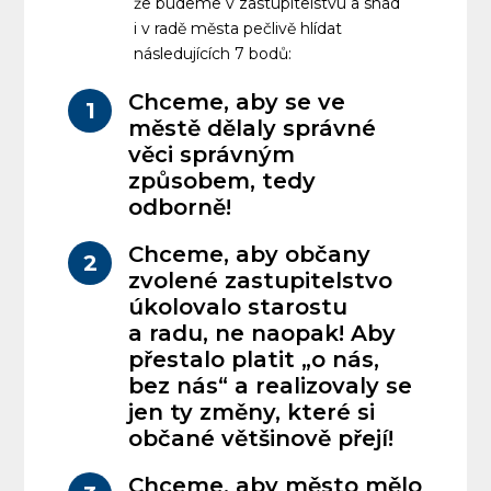
že budeme v zastupitelstvu a snad
i v radě města pečlivě hlídat
následujících 7 bodů:
Chceme, aby se ve
1
městě dělaly správné
věci správným
způsobem, tedy
odborně!
Chceme, aby občany
2
zvolené zastupitelstvo
úkolovalo starostu
a radu, ne naopak! Aby
přestalo platit „o nás,
bez nás“ a realizovaly se
jen ty změny, které si
občané většinově přejí!
Chceme, aby město mělo