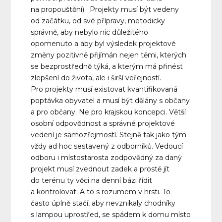
na propouštění). Projekty musí být vedeny
od začátku, od své přípravy, metodicky
správně, aby nebylo nic důležitého
opomenuto a aby byl výsledek projektové
změny pozitivně přijímán nejen těmi, kterých
se bezprostředně týká, a kterým má přinést
zlepšení do života, ale i širší veřejností.
Pro projekty musí existovat kvantifikovaná
poptávka obyvatel a musí být dělány s občany
a pro občany. Ne pro krajskou koncepci. Větší
osobní odpovědnost a správné projektové
vedení je samozřejmostí. Stejně tak jako tým
vždy ad hoc sestavený z odborníků. Vedoucí
odboru i místostarosta zodpovědný za daný
projekt musí zvednout zadek a prostě jít
do terénu ty věci na denní bázi řídit
a kontrolovat. A to s rozumem v hrsti. To
často úplně stačí, aby nevznikaly chodníky
s lampou uprostřed, se spádem k domu místo