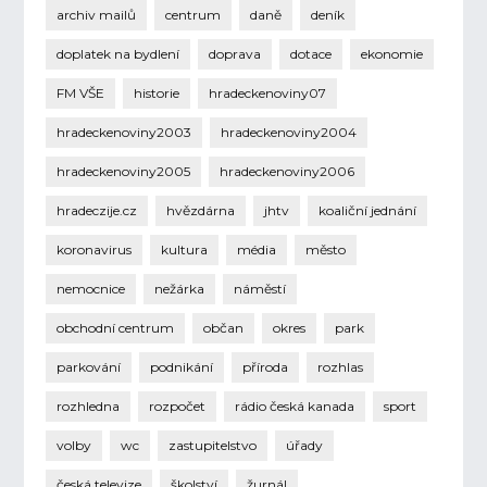
archiv mailů
centrum
daně
deník
doplatek na bydlení
doprava
dotace
ekonomie
FM VŠE
historie
hradeckenoviny07
hradeckenoviny2003
hradeckenoviny2004
hradeckenoviny2005
hradeckenoviny2006
hradeczije.cz
hvězdárna
jhtv
koaliční jednání
koronavirus
kultura
média
město
nemocnice
nežárka
náměstí
obchodní centrum
občan
okres
park
parkování
podnikání
příroda
rozhlas
rozhledna
rozpočet
rádio česká kanada
sport
volby
wc
zastupitelstvo
úřady
česká televize
školství
žurnál