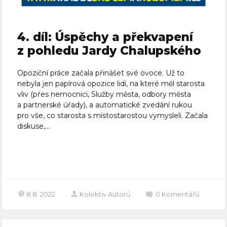
4. díl: Úspěchy a překvapení
z pohledu Jardy Chalupského
Opoziční práce začala přinášet své ovoce. Už to
nebyla jen papírová opozice lidí, na které měl starosta
vliv (přes nemocnici, Služby města, odbory města
a partnerské úřady), a automatické zvedání rukou
pro vše, co starosta s místostarostou vymysleli. Začala
diskuse,...
Celý článek
8.8. 2022
Kolektiv Autorů
0
Komentářů