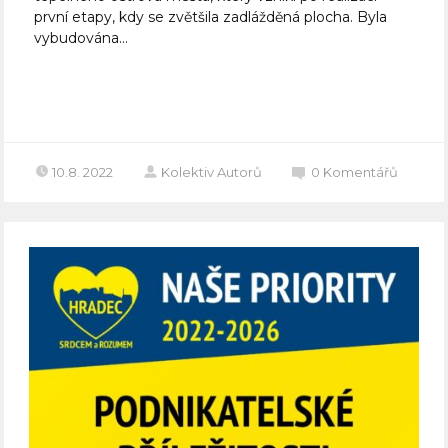
první etapy, kdy se zvětšila zadlážděná plocha. Byla
vybudována...
Celý článek
10.8. 2022
Kolektiv Autorů
0
Komentářů