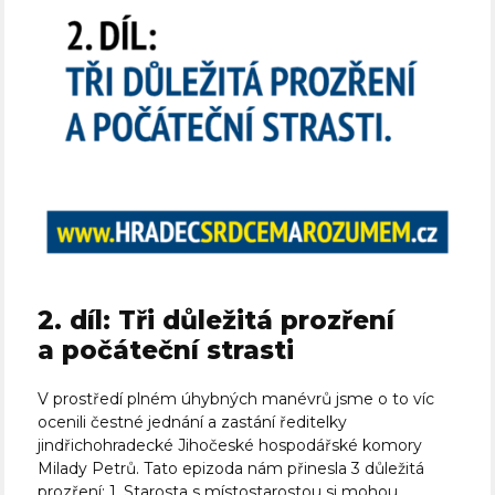
2. díl: Tři důležitá prozření
a počáteční strasti
V prostředí plném úhybných manévrů jsme o to víc
ocenili čestné jednání a zastání ředitelky
jindřichohradecké Jihočeské hospodářské komory
Milady Petrů. Tato epizoda nám přinesla 3 důležitá
prozření: 1. Starosta s místostarostou si mohou