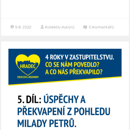
Celý článek
9.8. 2022
Kolektiv Autorů
0
Komentářů