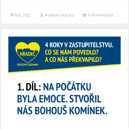
6.8. 2022
Kolektiv Autorů
0
Komentářů