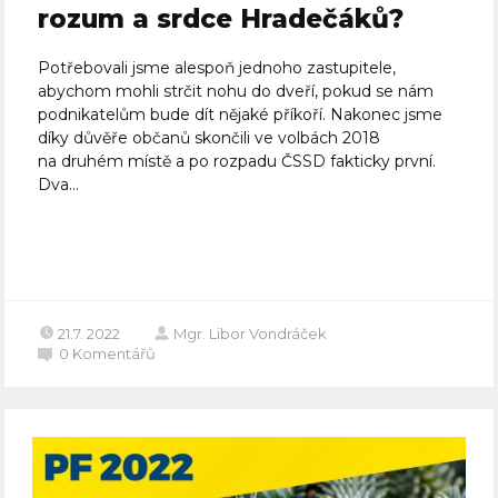
rozum a srdce Hradečáků?
Potřebovali jsme alespoň jednoho zastupitele,
abychom mohli strčit nohu do dveří, pokud se nám
podnikatelům bude dít nějaké příkoří. Nakonec jsme
díky důvěře občanů skončili ve volbách 2018
na druhém místě a po rozpadu ČSSD fakticky první.
Dva...
Celý článek
21.7. 2022
Mgr. Libor Vondráček
0
Komentářů