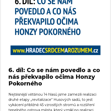
6. díl: Co se nám povedlo a co
nás překvapilo očima Honzy
Pokorného
Nejtěsnější většinou 14 hlasů jsme zamezili realizaci
druhé etapy „revitalizace“ Husových sadů, to jest
vykácení přibližně 45 vzrostlých stromů a rozšíření
tepelného ostrova města, který vznikl po realizaci