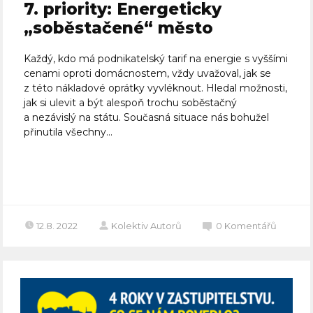
7. priority: Energeticky
„soběstačené“ město
Každý, kdo má podnikatelský tarif na energie s vyššími
cenami oproti domácnostem, vždy uvažoval, jak se
z této nákladové oprátky vyvléknout. Hledal možnosti,
jak si ulevit a být alespoň trochu soběstačný
a nezávislý na státu. Současná situace nás bohužel
přinutila všechny...
Celý článek
12.8. 2022
Kolektiv Autorů
0
Komentářů