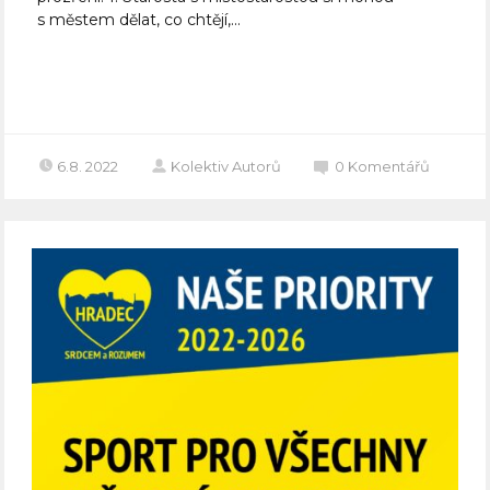
s městem dělat, co chtějí,...
Celý článek
6.8. 2022
Kolektiv Autorů
0
Komentářů