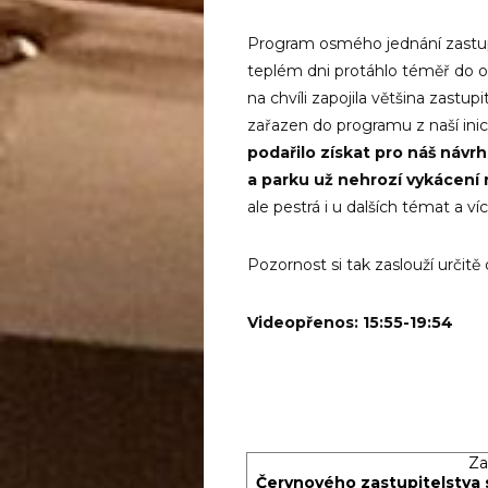
Program osmého jednání zastupi
teplém dni protáhlo téměř do 
na chvíli zapojila většina zastup
zařazen do programu z naší inic
podařilo získat pro náš návrh
a parku už nehrozí vykácení 
ale pestrá i u dalších témat a v
Pozornost si tak zaslouží určit
Videopřenos: 15:55-19:54
Za
Červnového zastupitelstva s