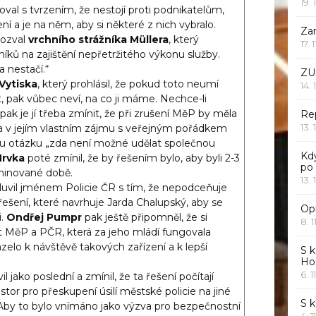
19. 
val s tvrzením, že nestojí proti podnikatelům,
ní a je na něm, aby si některé z nich vybralo.
Za
pozval
vrchního strážníka Müllera
, který
17. 
níků na zajištění nepřetržitého výkonu služby.
a nestačí.“
ZU
Vytiska
, který prohlásil, že pokud toto neumí
14. 
t, pak vůbec neví, na co ji máme. Nechce-li
ak je jí třeba zmínit, že při zrušení MěP by měla
Rep
13. 
eba v jejím vlastním zájmu s veřejným pořádkem
ou otázku „zda není možné udělat společnou
Kd
Mrvka
poté zmínil, že by řešením bylo, aby byli 2-3
po
iminované době.
13. 
uvil jménem Policie ČR s tím, že nepodceňuje
 řešení, které navrhuje Jarda Chalupský, aby se
Opr
i.
Ondřej Pumpr
pak ještě připomněl, že si
8. 1
MěP a PČR, která za jeho mládí fungovala
elo k návštěvě takových zařízení a k lepší
S k
Ho
6. 1
l jako poslední a zmínil, že ta řešení počítají
ostor pro přeskupení úsilí městské policie na jiné
S 
. Aby to bylo vnímáno jako výzva pro bezpečnostní
4. 1