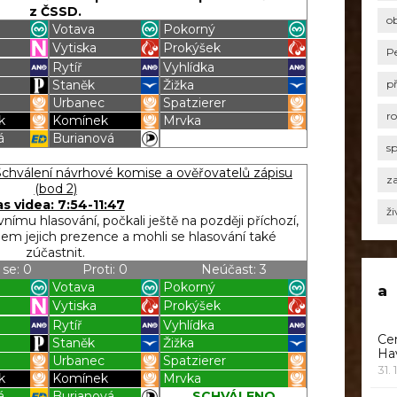
z ČSSD.
o
Votava
Pokorný
Vytiska
Prokýšek
P
Rytíř
Vyhlídka
Staněk
Žižka
p
Urbanec
Spatzierer
r
k
Komínek
Mrvka
á
Burianová
s
Blížilová P
Blížilová P
hválení návrhové komise a ověřovatelů zápisu
za
(bod 2)
s videa: 7:54-11:47
ži
vnímu hlasování, počkali ještě na později příchozí,
em jejich prezence a mohli se hlasování také
zúčastnit.
 se: 0
Proti: 0
Neúčast: 3
Votava
Pokorný
a
Vytiska
Prokýšek
Rytíř
Vyhlídka
Ce
Staněk
Žižka
Ha
Urbanec
Spatzierer
31. 
k
Komínek
Mrvka
á
Burianová
SCHVÁLENO