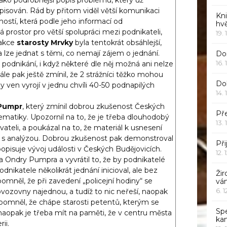
pisován. Rád by přitom viděl větší komunikaci
Kn
ností, která podle jeho informací od
hv
prostor pro větší spolupráci mezi podnikateli,
19. 
eakce
starosty
Mrvky
byla tentokrát obsáhlejší,
lze jednat s těmi, co nemají zájem o jednání.
Dor
16. 
podnikání, i když některé dle něj možná ani nelze
le pak ještě zmínil, že 2 strážníci těžko mohou
Do
 ven vyrojí v jednu chvíli 40-50 podnapilých
14. 
Pumpr
, který zmínil dobrou zkušenost Českých
Pře
ematiky. Upozornil na to, že je třeba dlouhodobý
13. 
teli, a poukázal na to, že materiál k usnesení
 s analýzou. Dobrou zkušenost pak demonstroval
Při
opisuje vývoj události v Českých Budějovicích.
12. 
a Ondry Pumpra a vyvrátil to, že by podnikatelé
dnikatele několikrát jednání inicioval, ale bez
Žir
omněl, že při zavedení „policejní hodiny“ se
vá
6. 
rovozovny najednou, a tudíž to nic neřeší, naopak
ipomněl, že chápe starosti petentů, kterým se
Sp
opak je třeba mít na paměti, že v centru města
ka
ii.