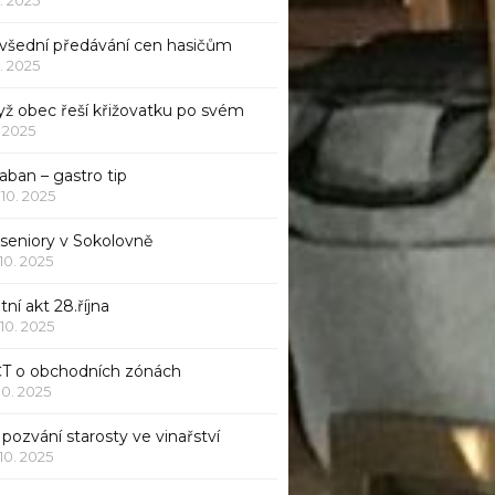
všední předávání cen hasičům
1. 2025
yž obec řeší křižovatku po svém
1. 2025
aban – gastro tip
 10. 2025
 seniory v Sokolovně
 10. 2025
tní akt 28.října
 10. 2025
ČT o obchodních zónách
 10. 2025
pozvání starosty ve vinařství
 10. 2025