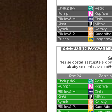
Chalupský
Petrů
Pumpr
Kopřiva
Blížilová M.
Cihla
Kinšt
Mlčák
Synek
Kvitský
Blížilová P.
Kadeřábe
Burian
Langerov
Blížilová P
Blížilová P
(PROCESNÍ) HLASOVÁNÍ 1: Sc
Ča
Než se dostali zastupitelé k pr
tak aby se nehlasovalo běh
Pro: 24
Zdrželo
Chalupský
Petrů
Pumpr
Kopřiva
Blížilová M.
Cihla
Kinšt
Mlčák
Synek
Kvitský
Blížilová P.
Kadeřábe
Burian
Langerov