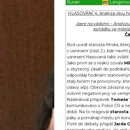
Burian
Langerov
Blížilová P
Blížilová P
HLASOVÁNÍ 4: Analýza vlivu ho
„bere na vědomí – Analýzu 
pořádku ve městě 
Ča
Bod uvedl starosta Mrvka, který
v usnesení (část 2.), kde navrhl
usnesení hlasovaná také zvlášť
Jako první se s reakcí ozvala
Mi
o zbytečný zásah do podnikání, 
odpovídají hodinám stanoveným
staly bičem na provozovny, kt
oslavy atp). Obecně závazná vyh
ovlivnit negativní jevy ve veře
Následoval příspěvek
Tomeše 
komunikováno s Policií ČR a ne
době. Na to reagoval
starosta
páky a pomáhají městu při konán
Poté do debaty přispěl
Jarda 
nepůsobí jako analýza, ale spíš