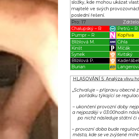
složky, kde mohou ukázat vlastní
majitelé ve svých provozovnách, 
poslední řešení.
Pro: 17
Zdrželo
Chalupský – R
Petrů – R
Pumpr – R
Kopřiva
Blížilová M.
Cihla
Kinšt
Mlčák
Synek
Kvitský
Blížilová P.
Kadeřábe
Burian
Langerov
Blížilová P
Blížilová P
HLASOVÁNÍ 5: Analýza vlivu ho
„
Schvaluje – přípravu obecně z
pořádku týkající se regulac
– ukončení provozní doby nejpo
a nejpozději v 03:00hodin násl
po nichž následuje státní či
– provozní doba bude regulov
města, kde se ve zvýšené míře 