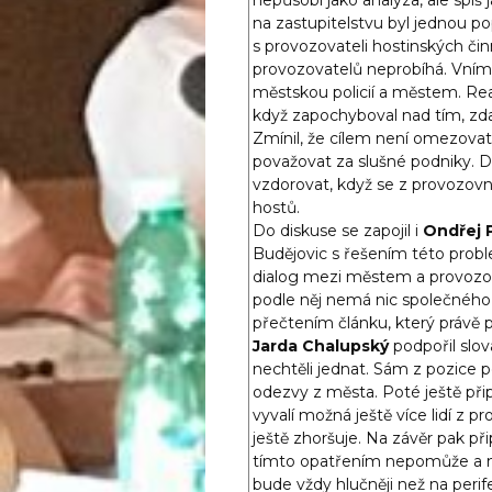
na zastupitelstvu byl jednou po
s provozovateli hostinských čin
provozovatelů neprobíhá. Vnímá 
městskou policií a městem. R
když zapochyboval nad tím, zda 
Zmínil, že cílem není omezovat 
považovat za slušné podniky. Dá
vzdorovat, když se z provozovny
hostů.
Do diskuse se zapojil i
Ondřej 
Budějovic s řešením této probl
dialog mezi městem a provozova
podle něj nemá nic společného
přečtením článku, který právě p
Jarda Chalupský
podpořil slov
nechtěli jednat. Sám z pozice po
odezvy z města. Poté ještě přip
vyvalí možná ještě více lidí z p
ještě zhoršuje. Na závěr pak př
tímto opatřením nepomůže a na
bude vždy hlučněji než na perifer