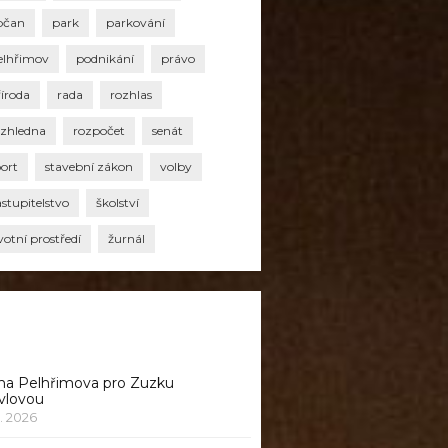
bčan
park
parkování
elhřimov
podnikání
právo
říroda
rada
rozhlas
ozhledna
rozpočet
senát
port
stavební zákon
volby
stupitelstvo
školství
votní prostředí
žurnál
na Pelhřimova pro Zuzku
vlovou
1. 2026