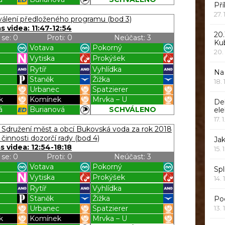
Pří
Blížilová P
Blížilová P
27.
álení předloženého programu (bod 3)
s videa: 11:47-12:54
20.
 se: 0
Proti: 0
Neúčast: 3
Ku
Votava
Pokorný
20.
Vytiska
Prokýšek
Rytíř
Vyhlídka
Na
Staněk
Žižka
18.
Urbanec
Spatzierer
k
Komínek
Mrvka – U
De
á
Burianová
SCHVÁLENO
ele
Blížilová P
Blížilová P
17. 
Sdružení měst a obcí Bukovská voda za rok 2018
 činnosti dozorčí rady (bod 4)
Jak
s videa: 12:54-18:18
15. 
 se: 0
Proti: 0
Neúčast: 3
Votava
Pokorný
Spl
Vytiska
Prokýšek
14. 
Rytíř
Vyhlídka
Staněk
Žižka
Po
Urbanec
Spatzierer
13. 
k
Komínek
Mrvka – U