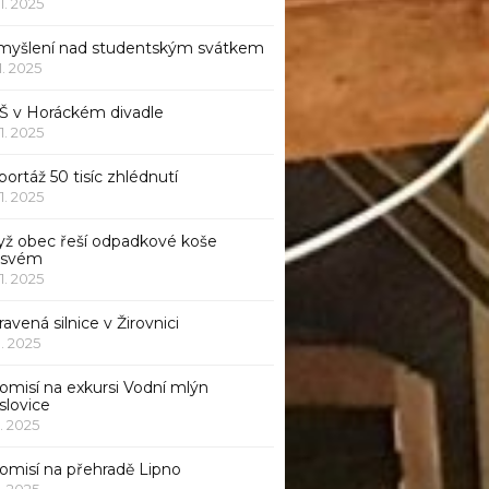
11. 2025
myšlení nad studentským svátkem
11. 2025
Š v Horáckém divadle
11. 2025
ortáž 50 tisíc zhlédnutí
11. 2025
yž obec řeší odpadkové koše
 svém
11. 2025
avená silnice v Žirovnici
1. 2025
omisí na exkursi Vodní mlýn
slovice
1. 2025
komisí na přehradě Lipno
1. 2025