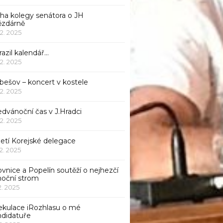
iha kolegy senátora o JH
ězdárně
12. 2025
azil kalendář…
12. 2025
bešov – koncert v kostele
12. 2025
dvánoční čas v J.Hradci
12. 2025
jetí Korejské delegace
12. 2025
ovnice a Popelín soutěží o nejhezčí
noční strom
12. 2025
ekulace iRozhlasu o mé
ndidatuře