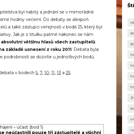
Št
telstva byl nabitý a jednání se v mimořádně
osmé hodiny večerní. Do debaty se alespoň
c
itelů a také zástupci veřejnosti v bodě 25, který byl
d
iativy. Jak je z titulku patrné nakonec se nám
 absolutní většinu hlasů všech zastupitelů
d
na základě usnesení z roku 2011
. Debata byla
hi
íce podrobností se dozvíte u jednotlivých bodů.
h
ě debata v bodech
5
,
7
,
10
,
11
,
13
a
25
.
h
h
J
K
m
hájení – účast (bod 1)
n
e neúčastnili pouze tři zástupitelé a všichni