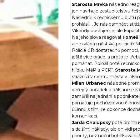
Starosta Mrvka
následně reago
jen navrhuje zastupitelstvu řeše
Následně k řečnickému pultu 
prohlásil: „Je nás osmnáct stráž
Víkendy posilujeme, ale kapacit
Na jeho slova reagoval
Tomeš 
a nezvládá městská policie řeši
Policie ČR dostatečně pomoci, p
ještě více práce, a proto je tř
pomáhat. Položil poté řečnick
hlídku MěP a PČR“.
Starosta 
strážníci v centru města v inkr
Milan Urbanec
následně proml
veřejný pořádek a přiklání se k
zaměřili na jednání s podnikatel
pamatuje pochůzkovou činnost 
účinně s tím, že dokonce docház
komunikaci.
Jarda Chalupský
poté promluvi
s dalšími náklady, ale on vidí pr
priority, než noční botičkování