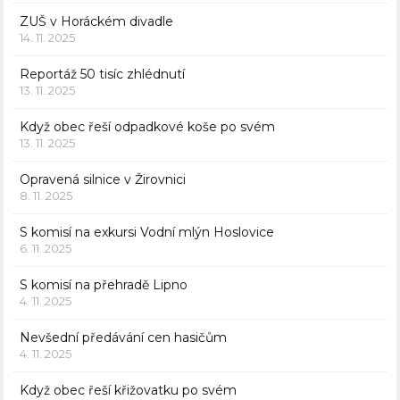
ZUŠ v Horáckém divadle
14. 11. 2025
Reportáž 50 tisíc zhlédnutí
13. 11. 2025
Když obec řeší odpadkové koše po svém
13. 11. 2025
Opravená silnice v Žirovnici
8. 11. 2025
S komisí na exkursi Vodní mlýn Hoslovice
6. 11. 2025
S komisí na přehradě Lipno
4. 11. 2025
Nevšední předávání cen hasičům
4. 11. 2025
Když obec řeší křižovatku po svém