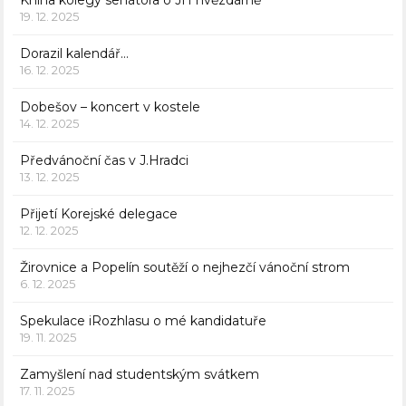
Kniha kolegy senátora o JH hvězdárně
19. 12. 2025
Dorazil kalendář…
16. 12. 2025
Dobešov – koncert v kostele
14. 12. 2025
Předvánoční čas v J.Hradci
13. 12. 2025
Přijetí Korejské delegace
12. 12. 2025
Žirovnice a Popelín soutěží o nejhezčí vánoční strom
6. 12. 2025
Spekulace iRozhlasu o mé kandidatuře
19. 11. 2025
Zamyšlení nad studentským svátkem
17. 11. 2025