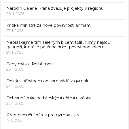
Národní Galerie Praha zvažuje projekty v regionu
28. 1. 2025
Kritika ministra za nové povinnosti firmám
27. 1. 2025
Nepráskejme tím zeleným bičem tolik, firmy nejsou
gauneři, které je potřeba držet pevně pod krkem
27. 1. 2025
Ceny města Pelhřimov
26. 1. 2025
Oblek s příběhem od kamarádů z gymplu
24. 1. 2025
Ochranná ruka nad českými dětmi u zápisu
23. 1. 2025
Předrevoluční dárek pro gymnazisty
17. 1. 2025