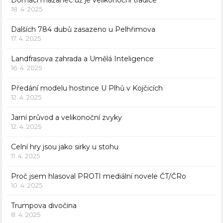
Domácí mazanec už je velikonoční tradice
18. 4. 2025
Dalších 784 dubů zasazeno u Pelhřimova
17. 4. 2025
Landfrasova zahrada a Umělá Inteligence
16. 4. 2025
Předání modelu hostince U Plhů v Kojčicích
12. 4. 2025
Jarní průvod a velikonoční zvyky
12. 4. 2025
Celní hry jsou jako sirky u stohu
11. 4. 2025
Proč jsem hlasoval PROTI mediální novele ČT/ČRo
10. 4. 2025
Trumpova divočina
8. 4. 2025