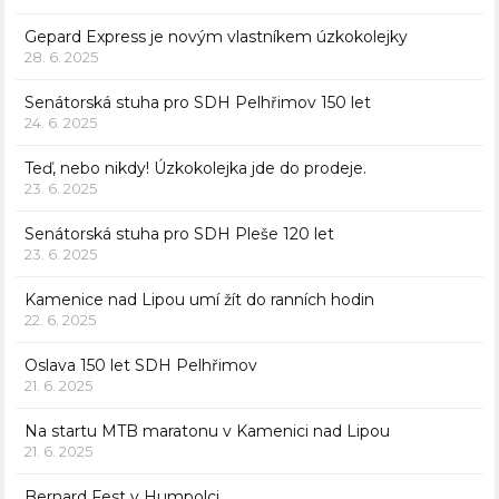
Gepard Express je novým vlastníkem úzkokolejky
28. 6. 2025
Senátorská stuha pro SDH Pelhřimov 150 let
24. 6. 2025
Teď, nebo nikdy! Úzkokolejka jde do prodeje.
23. 6. 2025
Senátorská stuha pro SDH Pleše 120 let
23. 6. 2025
Kamenice nad Lipou umí žít do ranních hodin
22. 6. 2025
Oslava 150 let SDH Pelhřimov
21. 6. 2025
Na startu MTB maratonu v Kamenici nad Lipou
21. 6. 2025
Bernard Fest v Humpolci