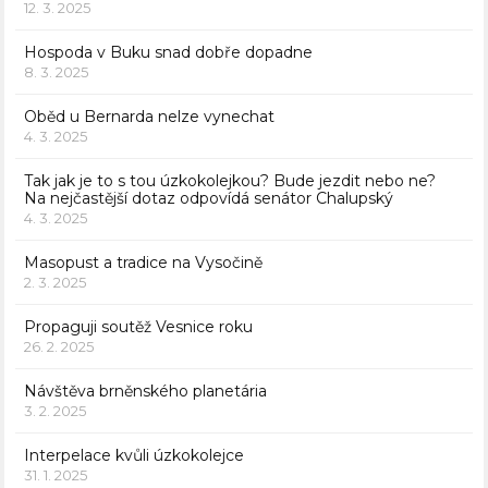
12. 3. 2025
Hospoda v Buku snad dobře dopadne
8. 3. 2025
Oběd u Bernarda nelze vynechat
4. 3. 2025
Tak jak je to s tou úzkokolejkou? Bude jezdit nebo ne?
Na nejčastější dotaz odpovídá senátor Chalupský
4. 3. 2025
Masopust a tradice na Vysočině
2. 3. 2025
Propaguji soutěž Vesnice roku
26. 2. 2025
Návštěva brněnského planetária
3. 2. 2025
Interpelace kvůli úzkokolejce
31. 1. 2025