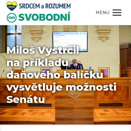
MENU
Miloš Vystrčil
na příkladu
daňového balíčku
vysvětluje možnosti
Senátu