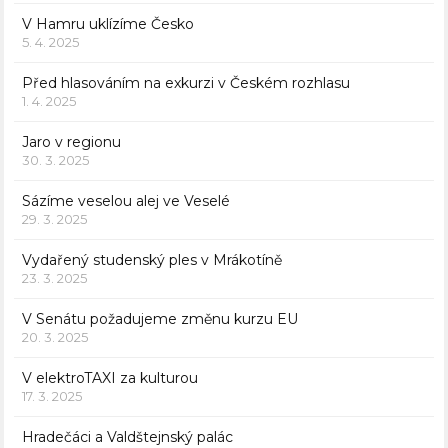
V Hamru uklízíme Česko
5. 4. 2025
Před hlasováním na exkurzi v Českém rozhlasu
1. 4. 2025
Jaro v regionu
30. 3. 2025
Sázíme veselou alej ve Veselé
29. 3. 2025
Vydařený studenský ples v Mrákotíně
23. 3. 2025
V Senátu požadujeme změnu kurzu EU
20. 3. 2025
V elektroTAXI za kulturou
17. 3. 2025
Hradečáci a Valdštejnský palác