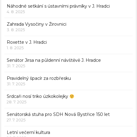
Náhodné setkání s ústavními právníky v J. Hradci
4. 8. 2025
Zahrada Vysočiny v Žirovnici
3. 8. 2025
Roxette v J. Hradci
1. 8. 2025
Senátor Jirsa na půldenní návštěvě J. Hradce
31. 7. 2025
Pravidelný špacír za rozbřesku
31. 7. 2025
Srdcaři nosí triko úzkokolejky
28. 7. 2025
Senátorská stuha pro SDH Nová Bystřice 150 let
27. 7. 2025
Letní večerní kultura