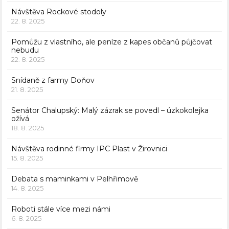
Návštěva Rockové stodoly
22. 8. 2025
Pomůžu z vlastního, ale peníze z kapes občanů půjčovat
nebudu
22. 8. 2025
Snídaně z farmy Doňov
21. 8. 2025
Senátor Chalupský: Malý zázrak se povedl – úzkokolejka
ožívá
18. 8. 2025
Návštěva rodinné firmy IPC Plast v Žirovnici
15. 8. 2025
Debata s maminkami v Pelhřimově
14. 8. 2025
Roboti stále více mezi námi
6. 8. 2025