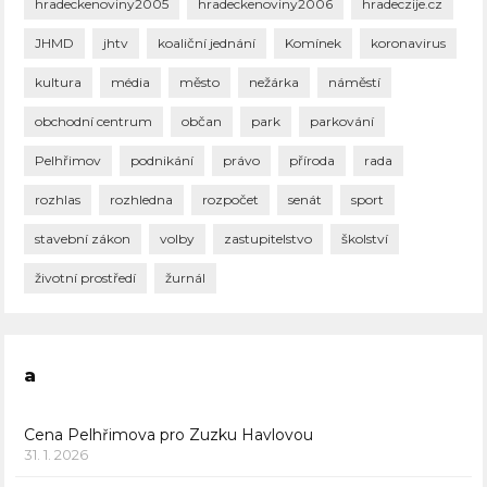
hradeckenoviny2005
hradeckenoviny2006
hradeczije.cz
JHMD
jhtv
koaliční jednání
Komínek
koronavirus
kultura
média
město
nežárka
náměstí
obchodní centrum
občan
park
parkování
Pelhřimov
podnikání
právo
příroda
rada
rozhlas
rozhledna
rozpočet
senát
sport
stavební zákon
volby
zastupitelstvo
školství
životní prostředí
žurnál
a
Cena Pelhřimova pro Zuzku Havlovou
31. 1. 2026