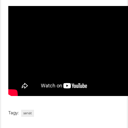
Tagy:
senát