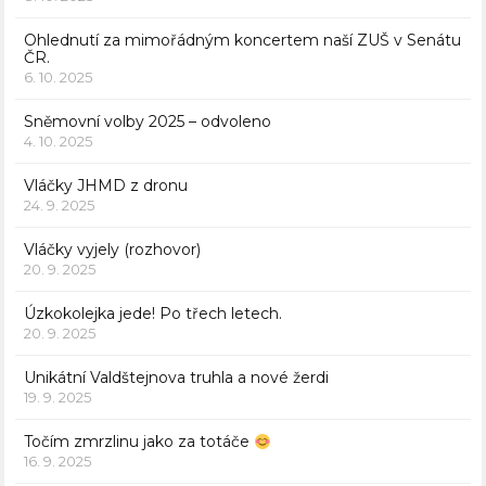
Ohlednutí za mimořádným koncertem naší ZUŠ v Senátu
ČR.
6. 10. 2025
Sněmovní volby 2025 – odvoleno
4. 10. 2025
Vláčky JHMD z dronu
24. 9. 2025
Vláčky vyjely (rozhovor)
20. 9. 2025
Úzkokolejka jede! Po třech letech.
20. 9. 2025
Unikátní Valdštejnova truhla a nové žerdi
19. 9. 2025
Točím zmrzlinu jako za totáče
16. 9. 2025