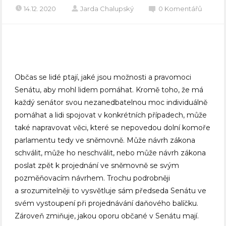
14.12. 2020
Jarda Chalupský
0 Komentářů
Občas se lidé ptají, jaké jsou možnosti a pravomoci
Senátu, aby mohl lidem pomáhat. Kromě toho, že má
každý senátor svou nezanedbatelnou moc individuálně
pomáhat a lidi spojovat v konkrétních případech, může
také napravovat věci, které se nepovedou dolní komoře
parlamentu tedy ve sněmovně. Může návrh zákona
schválit, může ho neschválit, nebo může návrh zákona
poslat zpět k projednání ve sněmovně se svým
pozměňovacím návrhem. Trochu podrobněji
a srozumitelněji to vysvětluje sám předseda Senátu ve
svém vystoupení při projednávání daňového balíčku.
Zároveň zmiňuje, jakou oporu občané v Senátu mají.