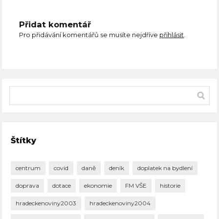
Přidat komentář
Pro přidávání komentářů se musíte nejdříve
přihlásit
.
Štítky
centrum
covid
daně
deník
doplatek na bydlení
doprava
dotace
ekonomie
FM VŠE
historie
hradeckenoviny2003
hradeckenoviny2004