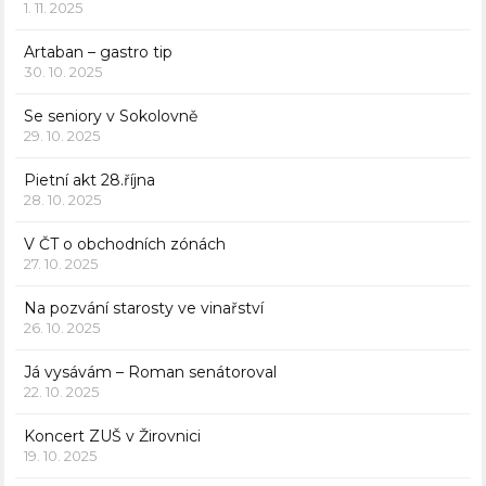
1. 11. 2025
Artaban – gastro tip
30. 10. 2025
Se seniory v Sokolovně
29. 10. 2025
Pietní akt 28.října
28. 10. 2025
V ČT o obchodních zónách
27. 10. 2025
Na pozvání starosty ve vinařství
26. 10. 2025
Já vysávám – Roman senátoroval
22. 10. 2025
Koncert ZUŠ v Žirovnici
19. 10. 2025