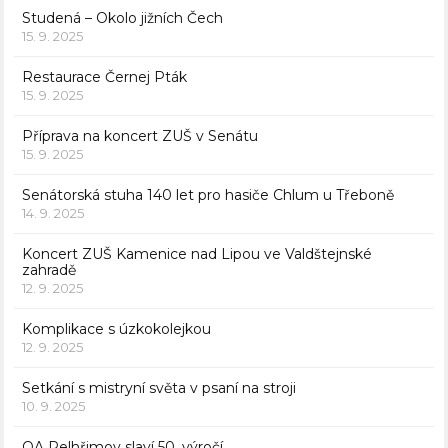
Studená – Okolo jižních Čech
15. 9. 2025
Restaurace Černej Pták
15. 9. 2025
Příprava na koncert ZUŠ v Senátu
15. 9. 2025
Senátorská stuha 140 let pro hasiče Chlum u Třeboně
14. 9. 2025
Koncert ZUŠ Kamenice nad Lipou ve Valdštejnské
zahradě
12. 9. 2025
Komplikace s úzkokolejkou
12. 9. 2025
Setkání s mistryní světa v psaní na stroji
10. 9. 2025
OA Pelhřimov slaví 50. výročí