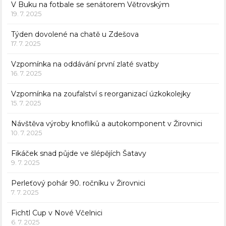
V Buku na fotbale se senátorem Větrovským
19. 7. 2025
Týden dovolené na chatě u Zdešova
17. 7. 2025
Vzpomínka na oddávání první zlaté svatby
16. 7. 2025
Vzpomínka na zoufalství s reorganizací úzkokolejky
15. 7. 2025
Návštěva výroby knoflíků a autokomponent v Žirovnici
10. 7. 2025
Fikáček snad půjde ve šlépějích Šatavy
9. 7. 2025
Perleťový pohár 90. ročníku v Žirovnici
7. 7. 2025
Fichtl Cup v Nové Včelnici
6. 7. 2025