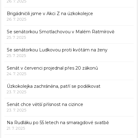
26. 7. 2025
Brigádničili jsme v Akci Z na úzkokolejce
26. 7. 2025
Se senátorkou Smotlachovou v Malém Ratmírově
25. 7. 2025
Se senátorkou Ludkovou proti kvótám na ženy
25. 7. 2025
Senát v červenci projednal přes 20 zákonů
24. 7. 2025
Úzkokolejka zachráněna, patří se poděkovat
23. 7. 2025
Senát chce větší přísnost na cizince
23. 7. 2025
Na Rudláku po 55 letech na smaragdové svatbě
21. 7. 2025