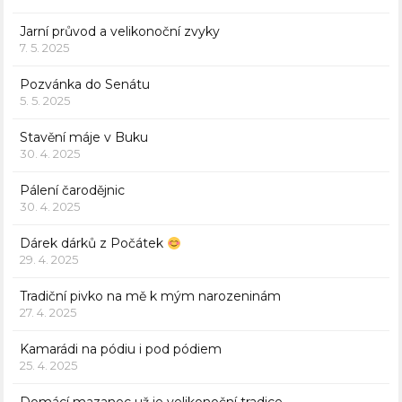
Jarní průvod a velikonoční zvyky
7. 5. 2025
Pozvánka do Senátu
5. 5. 2025
Stavění máje v Buku
30. 4. 2025
Pálení čarodějnic
30. 4. 2025
Dárek dárků z Počátek
29. 4. 2025
Tradiční pivko na mě k mým narozeninám
27. 4. 2025
Kamarádi na pódiu i pod pódiem
25. 4. 2025