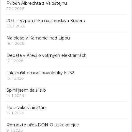
Příběh Albrechta z Valdštejnu
27. 1. 2026
20.1. – Vzpomínka na Jaroslava Kuberu
20. 1. 2026
Na plese v Kamenici nad Lipou
18. 1. 2026
Debata v Křeči o větrných elektrárnách
17. 1. 2026
Jak zrušit emisní povolenky ETS2
15. 1. 2026
Splnil jsem další slib
14. 1. 2026
Pochvala silničářům
13. 1. 2026
Pomozte přes DONIO úzkokolejce
9. 1. 2026