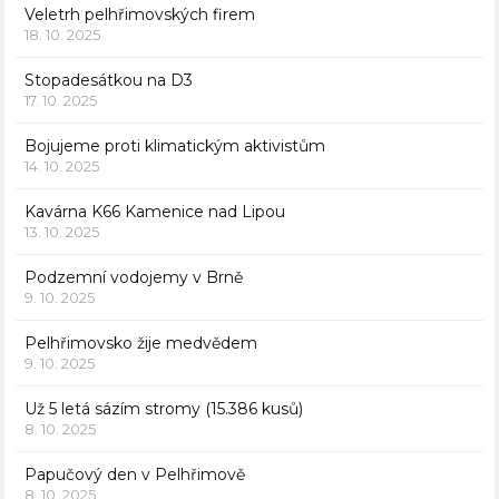
Veletrh pelhřimovských firem
18. 10. 2025
Stopadesátkou na D3
17. 10. 2025
Bojujeme proti klimatickým aktivistům
14. 10. 2025
Kavárna K66 Kamenice nad Lipou
13. 10. 2025
Podzemní vodojemy v Brně
9. 10. 2025
Pelhřimovsko žije medvědem
9. 10. 2025
Už 5 letá sázím stromy (15.386 kusů)
8. 10. 2025
Papučový den v Pelhřimově
8. 10. 2025