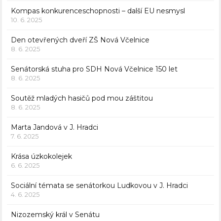
Kompas konkurenceschopnosti – další EU nesmysl
10. 6. 2025
Den otevřených dveří ZŠ Nová Včelnice
8. 6. 2025
Senátorská stuha pro SDH Nová Včelnice 150 let
8. 6. 2025
Soutěž mladých hasičů pod mou záštitou
8. 6. 2025
Marta Jandová v J. Hradci
7. 6. 2025
Krása úzkokolejek
6. 6. 2025
Sociální témata se senátorkou Ludkovou v J. Hradci
4. 6. 2025
Nizozemský král v Senátu