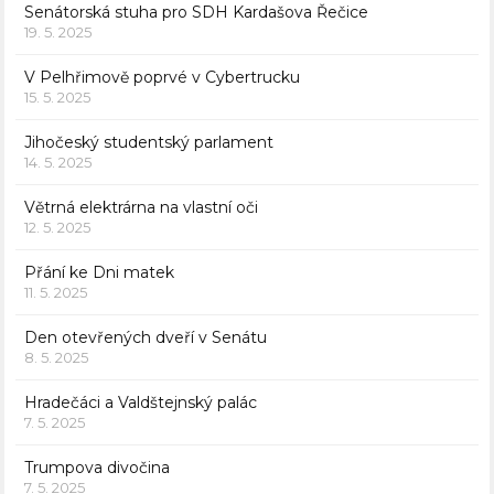
Senátorská stuha pro SDH Kardašova Řečice
19. 5. 2025
V Pelhřimově poprvé v Cybertrucku
15. 5. 2025
Jihočeský studentský parlament
14. 5. 2025
Větrná elektrárna na vlastní oči
12. 5. 2025
Přání ke Dni matek
11. 5. 2025
Den otevřených dveří v Senátu
8. 5. 2025
Hradečáci a Valdštejnský palác
7. 5. 2025
Trumpova divočina
7. 5. 2025