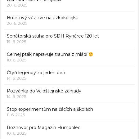
20. 6. 2025
Bufetový vůz zve na úzkokolejku
20. 6. 2025
Senátorská stuha pro SDH Rynárec 120 let
19. 6. 2025
Černej pták napravuje trauma z mládí
18. 6. 2025
Čtyři legendy za jeden den
14. 6. 2025
Pozvánka do Valdštejnské zahrady
14. 6. 2025
Stop experimentům na žácích a školách
11. 6. 2025
Rozhovor pro Magazín Humpolec
10. 6. 2025