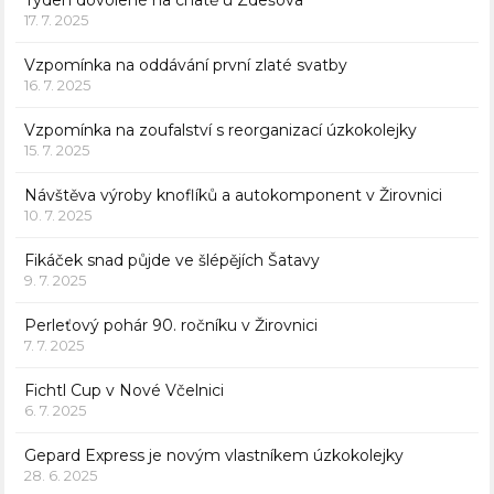
Týden dovolené na chatě u Zdešova
17. 7. 2025
Vzpomínka na oddávání první zlaté svatby
16. 7. 2025
Vzpomínka na zoufalství s reorganizací úzkokolejky
15. 7. 2025
Návštěva výroby knoflíků a autokomponent v Žirovnici
10. 7. 2025
Fikáček snad půjde ve šlépějích Šatavy
9. 7. 2025
Perleťový pohár 90. ročníku v Žirovnici
7. 7. 2025
Fichtl Cup v Nové Včelnici
6. 7. 2025
Gepard Express je novým vlastníkem úzkokolejky
28. 6. 2025