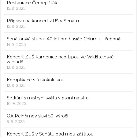
Restaurace Černej Pták
15. 9. 2025
Příprava na koncert ZUŠ v Senátu
15. 9. 2025
Senátorská stuha 140 let pro hasiče Chlum u Třeboně
14. 9. 2025
Koncert ZUŠ Kamenice nad Lipou ve Valdštejnské
zahradě
12. 9. 2025
Komplikace s úzkokolejkou
12. 9. 2025
Setkání s mistryní světa v psaní na stroji
10. 9. 2025
OA Pelhřimov slaví 50. výročí
9. 9. 2025
Koncert ZUŠ v Senátu pod mou záštitou