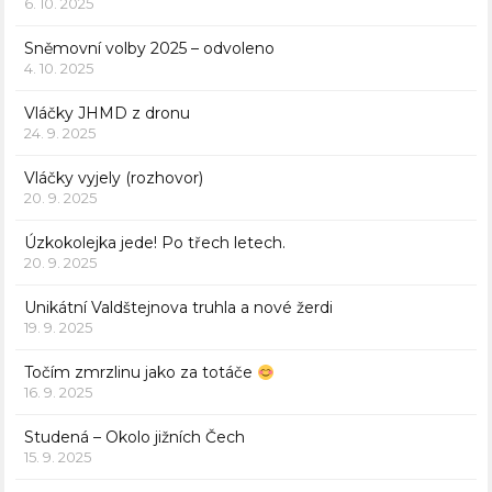
6. 10. 2025
Sněmovní volby 2025 – odvoleno
4. 10. 2025
Vláčky JHMD z dronu
24. 9. 2025
Vláčky vyjely (rozhovor)
20. 9. 2025
Úzkokolejka jede! Po třech letech.
20. 9. 2025
Unikátní Valdštejnova truhla a nové žerdi
19. 9. 2025
Točím zmrzlinu jako za totáče
16. 9. 2025
Studená – Okolo jižních Čech
15. 9. 2025