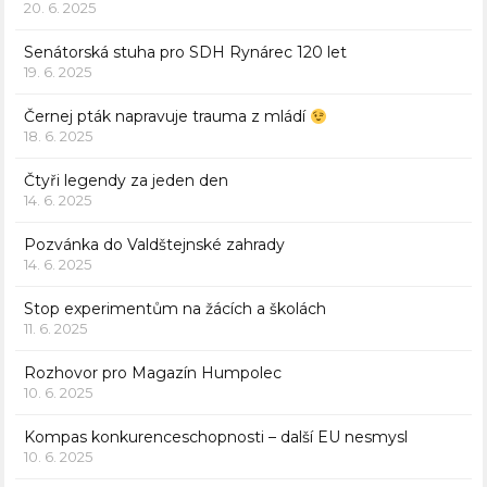
20. 6. 2025
Senátorská stuha pro SDH Rynárec 120 let
19. 6. 2025
Černej pták napravuje trauma z mládí
18. 6. 2025
Čtyři legendy za jeden den
14. 6. 2025
Pozvánka do Valdštejnské zahrady
14. 6. 2025
Stop experimentům na žácích a školách
11. 6. 2025
Rozhovor pro Magazín Humpolec
10. 6. 2025
Kompas konkurenceschopnosti – další EU nesmysl
10. 6. 2025