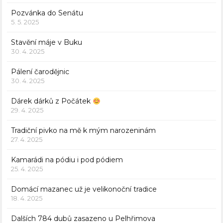
Pozvánka do Senátu
5. 5. 2025
Stavění máje v Buku
30. 4. 2025
Pálení čarodějnic
30. 4. 2025
Dárek dárků z Počátek
29. 4. 2025
Tradiční pivko na mě k mým narozeninám
27. 4. 2025
Kamarádi na pódiu i pod pódiem
25. 4. 2025
Domácí mazanec už je velikonoční tradice
18. 4. 2025
Dalších 784 dubů zasazeno u Pelhřimova