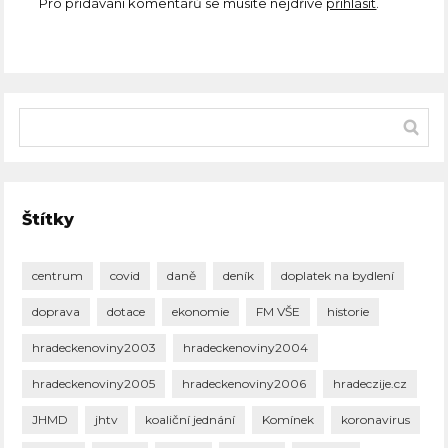
Pro přidávání komentářů se musíte nejdříve
přihlásit
.
Štítky
centrum
covid
daně
deník
doplatek na bydlení
doprava
dotace
ekonomie
FM VŠE
historie
hradeckenoviny2003
hradeckenoviny2004
hradeckenoviny2005
hradeckenoviny2006
hradeczije.cz
JHMD
jhtv
koaliční jednání
Komínek
koronavirus