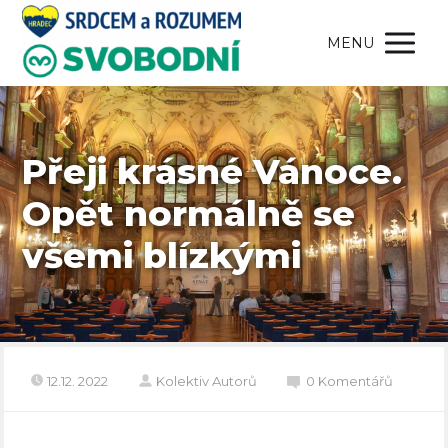
MENU
Přeji krásné Vánoce.
Opět normálně se
všemi blízkými
12.12. 2022
Kolektiv Autorů
0 Komentářů