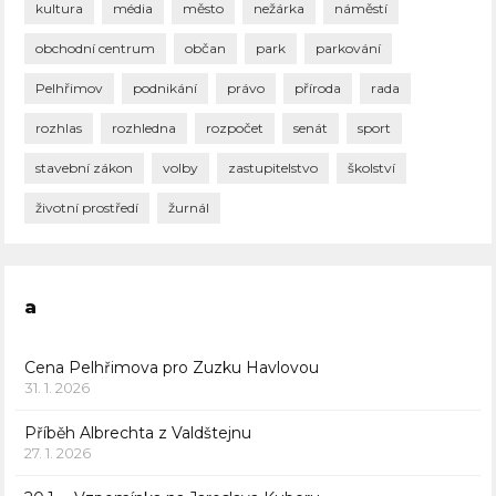
kultura
média
město
nežárka
náměstí
obchodní centrum
občan
park
parkování
Pelhřimov
podnikání
právo
příroda
rada
rozhlas
rozhledna
rozpočet
senát
sport
stavební zákon
volby
zastupitelstvo
školství
životní prostředí
žurnál
a
Cena Pelhřimova pro Zuzku Havlovou
31. 1. 2026
Příběh Albrechta z Valdštejnu
27. 1. 2026