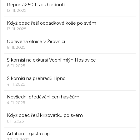
Reportáž 50 tisíc zhlédnutí
13. 11. 2025
Když obec řeší odpadkové koše po svém
13. 11. 2025
Opravená silnice v Žirovnici
8. 11. 2025
S komisí na exkursi Vodní mlýn Hoslovice
6. 11. 2025
S komisí na přehradě Lipno
4. 11. 2025
Nevšední předávání cen hasičům
4. 11. 2025
Když obec řeší křižovatku po svém
1. 11. 2025
Artaban – gastro tip
30. 10. 2025