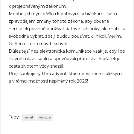
k projednávaným zákonům.
Mnoho jich nyní přišlo i k datovým schránkám. Jsem
zpravodajem změny tohoto zákona, aby občané
nemuseli povinně používat datové schránky, ale mohli si
svobodně vybrat, zda ji budou používat, či nikoli. Věřím,
že Senát tento návrh schválí.
Důležitější než elektronická komunikace však je, aby lidé
hlavně mluvili spolu a upevňovali přátelství. S přáteli je
cesta životem vždy snazší.
Přeji spokojený třetí advent, šťastné Vánoce s blízkými
a v rámci možností naplněný rok 2023!
Tagy:
senát
vánoce