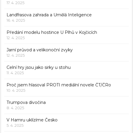
17. 4. 2025
Landfrasova zahrada a Umělá Inteligence
16. 4. 2025
Předání modelu hostince U Plhů v Kojčicích
12. 4. 2025
Jarní průvod a velikonoční zvyky
12. 4. 2025
Celní hry jsou jako sirky u stohu
11. 4. 2025
Proč jsem hlasoval PROTI mediální novele ČT/ČRo
10. 4. 2025
Trumpova divočina
8. 4. 2025
V Hamru uklízíme Česko
5. 4. 2025