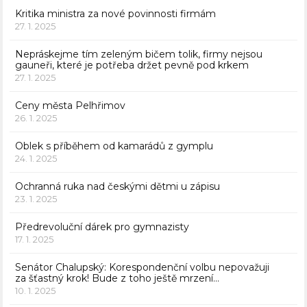
Kritika ministra za nové povinnosti firmám
27. 1. 2025
Nepráskejme tím zeleným bičem tolik, firmy nejsou
gauneři, které je potřeba držet pevně pod krkem
27. 1. 2025
Ceny města Pelhřimov
26. 1. 2025
Oblek s příběhem od kamarádů z gymplu
24. 1. 2025
Ochranná ruka nad českými dětmi u zápisu
23. 1. 2025
Předrevoluční dárek pro gymnazisty
17. 1. 2025
Senátor Chalupský: Korespondenční volbu nepovažuji
za šťastný krok! Bude z toho ještě mrzení…
10. 1. 2025