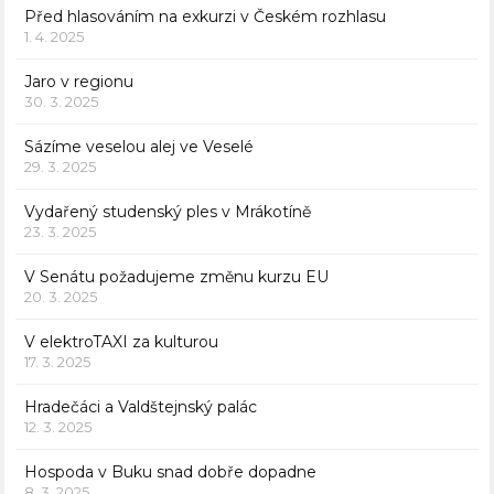
Před hlasováním na exkurzi v Českém rozhlasu
1. 4. 2025
Jaro v regionu
30. 3. 2025
Sázíme veselou alej ve Veselé
29. 3. 2025
Vydařený studenský ples v Mrákotíně
23. 3. 2025
V Senátu požadujeme změnu kurzu EU
20. 3. 2025
V elektroTAXI za kulturou
17. 3. 2025
Hradečáci a Valdštejnský palác
12. 3. 2025
Hospoda v Buku snad dobře dopadne
8. 3. 2025