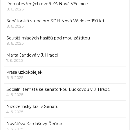
Den otevřených dveří ZŠ Nová Včelnice
8. 6. 2025
Senátorská stuha pro SDH Nová Včelnice 150 let
8. 6. 2025
Soutěž mladých hasičů pod mou záštitou
8. 6. 2025
Marta Jandová v J. Hradci
7. 6. 2025
Krása úzkokolejek
6. 6. 2025
Sociální témata se senátorkou Ludkovou v J. Hradci
4. 6. 2025
Nizozemský král v Senátu
4. 6. 2025
Návštěva Kardašovy Řečice
3. 6. 2025