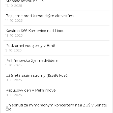
Stopadesátkou na D3
17. 10. 2025
Bojujeme proti klimatickým aktivistům
14. 10. 2025
Kavárna K66 Kamenice nad Lipou
13. 10. 2025
Podzemní vodojemy v Brně
9. 10. 2025
Pelhřimovsko žije medvědem
9. 10. 2025
Už 5 letá sázím stromy (15.386 kusů)
8. 10. 2025
Papučový den v Pelhřimově
8. 10. 2025
Ohlednutí za mimořádným koncertem naší ZUŠ v Senátu
ČR.