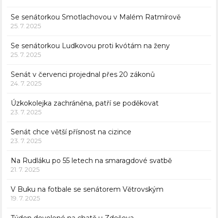
Se senátorkou Smotlachovou v Malém Ratmírově
25. 7. 2025
Se senátorkou Ludkovou proti kvótám na ženy
25. 7. 2025
Senát v červenci projednal přes 20 zákonů
24. 7. 2025
Úzkokolejka zachráněna, patří se poděkovat
23. 7. 2025
Senát chce větší přísnost na cizince
23. 7. 2025
Na Rudláku po 55 letech na smaragdové svatbě
21. 7. 2025
V Buku na fotbale se senátorem Větrovským
19. 7. 2025