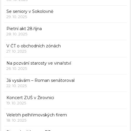
Se seniory v Sokolovně
29. 10. 2025
Pietní akt 28.října
28. 10. 2025
V ČT o obchodních zónách
27. 10. 2025
Na pozvání starosty ve vinařství
26. 10. 2025
Já vysávám – Roman senátoroval
22. 10. 2025
Koncert ZUŠ v Žirovnici
19. 10. 2025
Veletrh pelhřimovských firem
18. 10. 2025