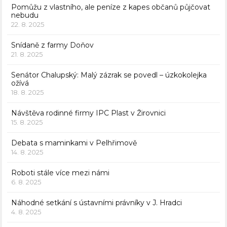
Pomůžu z vlastního, ale peníze z kapes občanů půjčovat
nebudu
22. 8. 2025
Snídaně z farmy Doňov
21. 8. 2025
Senátor Chalupský: Malý zázrak se povedl – úzkokolejka
ožívá
18. 8. 2025
Návštěva rodinné firmy IPC Plast v Žirovnici
15. 8. 2025
Debata s maminkami v Pelhřimově
14. 8. 2025
Roboti stále více mezi námi
6. 8. 2025
Náhodné setkání s ústavními právníky v J. Hradci
4. 8. 2025