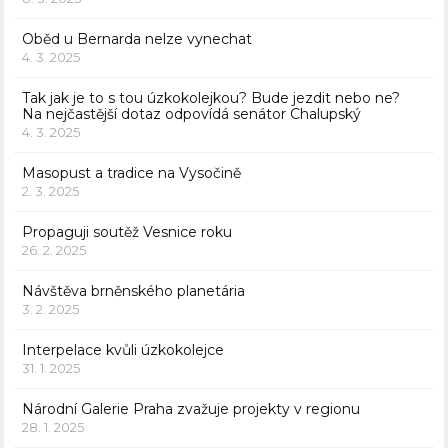
Oběd u Bernarda nelze vynechat
4. 3. 2025
Tak jak je to s tou úzkokolejkou? Bude jezdit nebo ne?
Na nejčastější dotaz odpovídá senátor Chalupský
4. 3. 2025
Masopust a tradice na Vysočině
2. 3. 2025
Propaguji soutěž Vesnice roku
26. 2. 2025
Návštěva brněnského planetária
3. 2. 2025
Interpelace kvůli úzkokolejce
31. 1. 2025
Národní Galerie Praha zvažuje projekty v regionu
28. 1. 2025