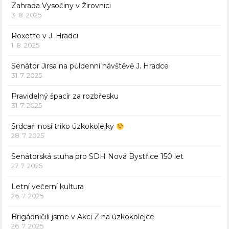
Zahrada Vysočiny v Žirovnici
3. 8. 2025
Roxette v J. Hradci
1. 8. 2025
Senátor Jirsa na půldenní návštěvě J. Hradce
31. 7. 2025
Pravidelný špacír za rozbřesku
31. 7. 2025
Srdcaři nosí triko úzkokolejky
28. 7. 2025
Senátorská stuha pro SDH Nová Bystřice 150 let
27. 7. 2025
Letní večerní kultura
26. 7. 2025
Brigádničili jsme v Akci Z na úzkokolejce
26. 7. 2025