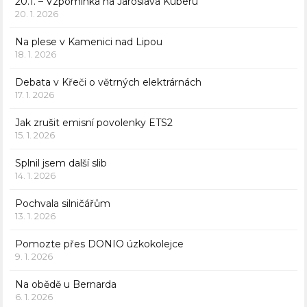
20.1. – Vzpomínka na Jaroslava Kuberu
20. 1. 2026
Na plese v Kamenici nad Lipou
18. 1. 2026
Debata v Křeči o větrných elektrárnách
17. 1. 2026
Jak zrušit emisní povolenky ETS2
15. 1. 2026
Splnil jsem další slib
14. 1. 2026
Pochvala silničářům
13. 1. 2026
Pomozte přes DONIO úzkokolejce
9. 1. 2026
Na obědě u Bernarda
6. 1. 2026