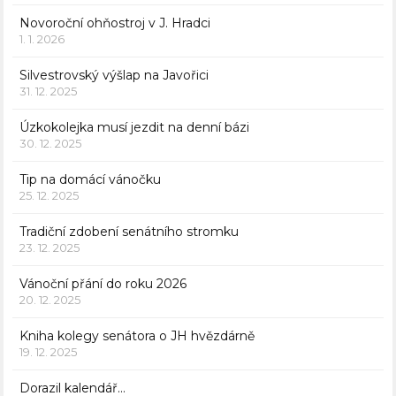
Novoroční ohňostroj v J. Hradci
1. 1. 2026
Silvestrovský výšlap na Javořici
31. 12. 2025
Úzkokolejka musí jezdit na denní bázi
30. 12. 2025
Tip na domácí vánočku
25. 12. 2025
Tradiční zdobení senátního stromku
23. 12. 2025
Vánoční přání do roku 2026
20. 12. 2025
Kniha kolegy senátora o JH hvězdárně
19. 12. 2025
Dorazil kalendář…