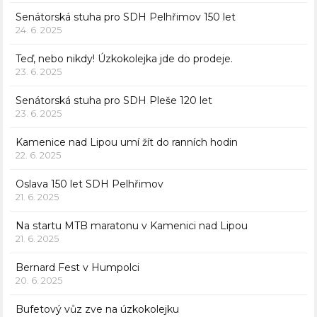
Senátorská stuha pro SDH Pelhřimov 150 let
24. 6. 2025
Teď, nebo nikdy! Úzkokolejka jde do prodeje.
23. 6. 2025
Senátorská stuha pro SDH Pleše 120 let
23. 6. 2025
Kamenice nad Lipou umí žít do ranních hodin
22. 6. 2025
Oslava 150 let SDH Pelhřimov
21. 6. 2025
Na startu MTB maratonu v Kamenici nad Lipou
21. 6. 2025
Bernard Fest v Humpolci
20. 6. 2025
Bufetový vůz zve na úzkokolejku