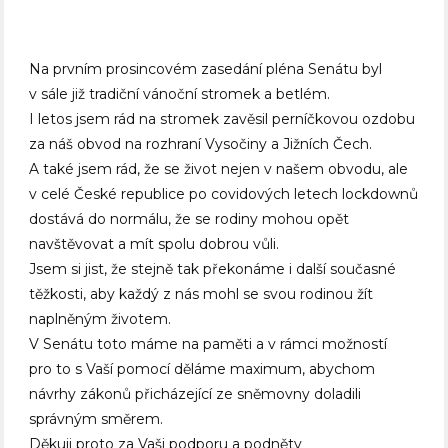
Na prvním prosincovém zasedání pléna Senátu byl
v sále již tradiční vánoční stromek a betlém.
I letos jsem rád na stromek zavěsil perníčkovou ozdobu
za náš obvod na rozhraní Vysočiny a Jižních Čech.
A také jsem rád, že se život nejen v našem obvodu, ale
v celé České republice po covidových letech lockdownů
dostává do normálu, že se rodiny mohou opět
navštěvovat a mít spolu dobrou vůli.
Jsem si jist, že stejně tak překonáme i další současné
těžkosti, aby každý z nás mohl se svou rodinou žít
naplněným životem.
V Senátu toto máme na paměti a v rámci možností
pro to s Vaší pomocí děláme maximum, abychom
návrhy zákonů přicházející ze sněmovny doladili
správným směrem.
Děkuji proto za Vaši podporu a podněty