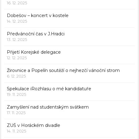
16. 12. 2025
Dobešov – koncert v kostele
14. 12. 2025
Předvánoční čas v J.Hradci
13. 12. 2025
Přijetí Korejské delegace
12. 12. 2025
Žirovnice a Popelín soutěží o nejhezčí vánoční strom
6. 12. 2025
Spekulace iRozhlasu o mé kandidatuře
19. 11. 2025
Zamyšlení nad studentským svátkem
17. 11. 2025
ZUŠ v Horáckém divadle
14. 11. 2025