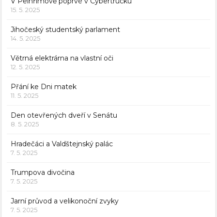
V Pelhřimově poprvé v Cybertrucku
15. 5. 2025
Jihočeský studentský parlament
14. 5. 2025
Větrná elektrárna na vlastní oči
12. 5. 2025
Přání ke Dni matek
11. 5. 2025
Den otevřených dveří v Senátu
8. 5. 2025
Hradečáci a Valdštejnský palác
7. 5. 2025
Trumpova divočina
7. 5. 2025
Jarní průvod a velikonoční zvyky
7. 5. 2025