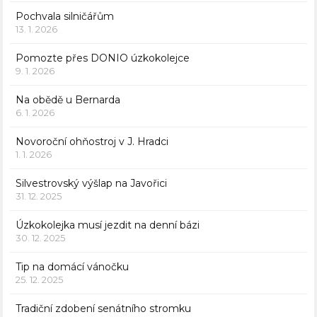
Pochvala silničářům
13. 1. 2026
Pomozte přes DONIO úzkokolejce
9. 1. 2026
Na obědě u Bernarda
6. 1. 2026
Novoroční ohňostroj v J. Hradci
1. 1. 2026
Silvestrovský výšlap na Javořici
31. 12. 2025
Úzkokolejka musí jezdit na denní bázi
30. 12. 2025
Tip na domácí vánočku
25. 12. 2025
Tradiční zdobení senátního stromku