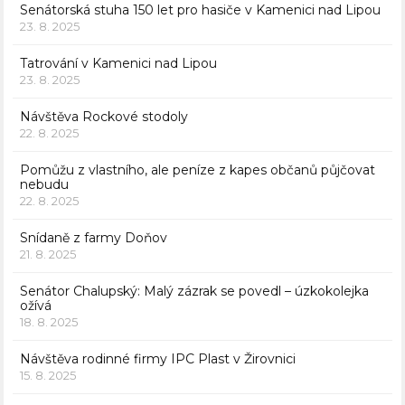
Senátorská stuha 150 let pro hasiče v Kamenici nad Lipou
23. 8. 2025
Tatrování v Kamenici nad Lipou
23. 8. 2025
Návštěva Rockové stodoly
22. 8. 2025
Pomůžu z vlastního, ale peníze z kapes občanů půjčovat
nebudu
22. 8. 2025
Snídaně z farmy Doňov
21. 8. 2025
Senátor Chalupský: Malý zázrak se povedl – úzkokolejka
ožívá
18. 8. 2025
Návštěva rodinné firmy IPC Plast v Žirovnici
15. 8. 2025