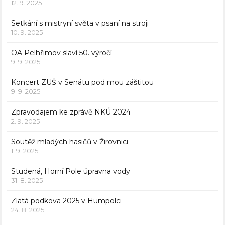
12. 9. 2025
Setkání s mistryní světa v psaní na stroji
10. 9. 2025
OA Pelhřimov slaví 50. výročí
9. 9. 2025
Koncert ZUŠ v Senátu pod mou záštitou
9. 9. 2025
Zpravodajem ke zprávě NKÚ 2024
2. 9. 2025
Soutěž mladých hasičů v Žirovnici
1. 9. 2025
Studená, Horní Pole úpravna vody
31. 8. 2025
Zlatá podkova 2025 v Humpolci
24. 8. 2025