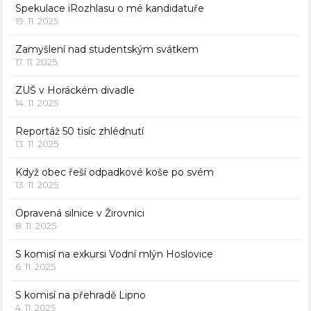
Spekulace iRozhlasu o mé kandidatuře
19. 11. 2025
Zamyšlení nad studentským svátkem
17. 11. 2025
ZUŠ v Horáckém divadle
14. 11. 2025
Reportáž 50 tisíc zhlédnutí
13. 11. 2025
Když obec řeší odpadkové koše po svém
13. 11. 2025
Opravená silnice v Žirovnici
8. 11. 2025
S komisí na exkursi Vodní mlýn Hoslovice
6. 11. 2025
S komisí na přehradě Lipno
4. 11. 2025