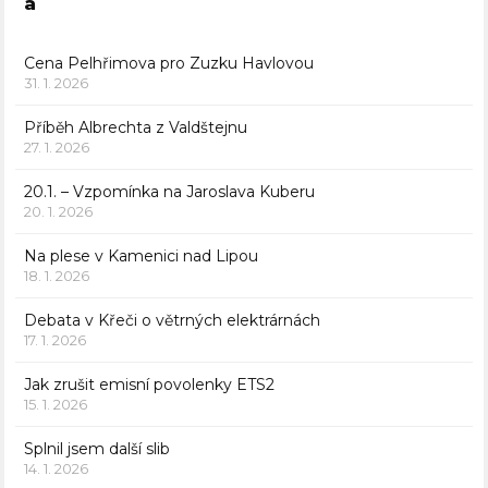
a
Cena Pelhřimova pro Zuzku Havlovou
31. 1. 2026
Příběh Albrechta z Valdštejnu
27. 1. 2026
20.1. – Vzpomínka na Jaroslava Kuberu
20. 1. 2026
Na plese v Kamenici nad Lipou
18. 1. 2026
Debata v Křeči o větrných elektrárnách
17. 1. 2026
Jak zrušit emisní povolenky ETS2
15. 1. 2026
Splnil jsem další slib
14. 1. 2026