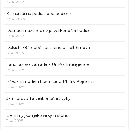
27. 4. 2025
Kamarádi na pódiu i pod pódiem
25. 4. 2025
Domácí mazanec už je velikonoční tradice
18. 4. 2025
Dalších 784 dubů zasazeno u Pelhřimova
17. 4. 2025
Landfrasova zahrada a Umělá Inteligence
16. 4. 2025
Předání modelu hostince U Plhů v Kojčicích
12. 4. 2025
Jarní průvod a velikonoční zvyky
12. 4. 2025
Celní hry jsou jako sirky u stohu
11. 4. 2025