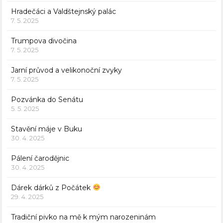
Hradečáci a Valdštejnský palác
7. 5. 2025
Trumpova divočina
7. 5. 2025
Jarní průvod a velikonoční zvyky
7. 5. 2025
Pozvánka do Senátu
5. 5. 2025
Stavění máje v Buku
30. 4. 2025
Pálení čarodějnic
30. 4. 2025
Dárek dárků z Počátek
29. 4. 2025
Tradiční pivko na mě k mým narozeninám