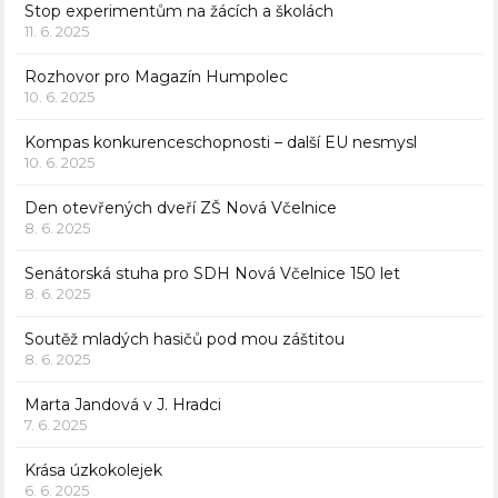
Stop experimentům na žácích a školách
11. 6. 2025
Rozhovor pro Magazín Humpolec
10. 6. 2025
Kompas konkurenceschopnosti – další EU nesmysl
10. 6. 2025
Den otevřených dveří ZŠ Nová Včelnice
8. 6. 2025
Senátorská stuha pro SDH Nová Včelnice 150 let
8. 6. 2025
Soutěž mladých hasičů pod mou záštitou
8. 6. 2025
Marta Jandová v J. Hradci
7. 6. 2025
Krása úzkokolejek
6. 6. 2025