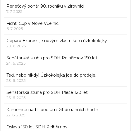
Perleťový pohár 90. ročníku v Žirovnici
7. 7. 2025
Fichtl Cup v Nové Včelnici
6. 7. 2025
Gepard Express je novým vlastníkem úzkokolejky
28. 6. 2025
Senátorská stuha pro SDH Pelhřimov 150 let
24. 6. 2025
Teď, nebo nikdy! Úzkokolejka jde do prodeje.
23. 6. 2025
Senátorská stuha pro SDH Pleše 120 let
23. 6. 2025
Kamenice nad Lipou umí žít do ranních hodin
22. 6. 2025
Oslava 150 let SDH Pelhřimov