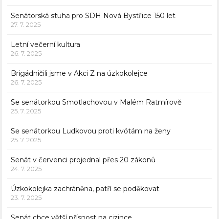
Senátorská stuha pro SDH Nová Bystřice 150 let
27. 7. 2025
Letní večerní kultura
26. 7. 2025
Brigádničili jsme v Akci Z na úzkokolejce
26. 7. 2025
Se senátorkou Smotlachovou v Malém Ratmírově
25. 7. 2025
Se senátorkou Ludkovou proti kvótám na ženy
25. 7. 2025
Senát v červenci projednal přes 20 zákonů
24. 7. 2025
Úzkokolejka zachráněna, patří se poděkovat
23. 7. 2025
Senát chce větší přísnost na cizince