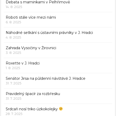
Debata s maminkami v Pelhřimově
14. 8. 2025
Roboti stále více mezi námi
6. 8. 2025
Náhodné setkání s ústavními právníky v J. Hradci
4. 8. 2025
Zahrada Vysočiny v Žirovnici
3. 8. 2025
Roxette v J. Hradci
1. 8. 2025
Senátor Jirsa na půldenní návštěvě J. Hradce
31. 7. 2025
Pravidelný špacír za rozbřesku
31. 7. 2025
Srdcaři nosí triko úzkokolejky
28. 7. 2025