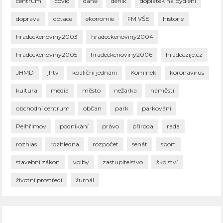
centrum
covid
daně
deník
doplatek na bydlení
doprava
dotace
ekonomie
FM VŠE
historie
hradeckenoviny2003
hradeckenoviny2004
hradeckenoviny2005
hradeckenoviny2006
hradeczije.cz
JHMD
jhtv
koaliční jednání
Komínek
koronavirus
kultura
média
město
nežárka
náměstí
obchodní centrum
občan
park
parkování
Pelhřimov
podnikání
právo
příroda
rada
rozhlas
rozhledna
rozpočet
senát
sport
stavební zákon
volby
zastupitelstvo
školství
životní prostředí
žurnál