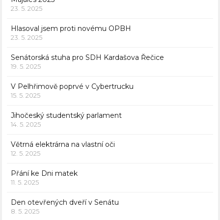
23. 5. 2025
Hlasoval jsem proti novému OPBH
23. 5. 2025
Senátorská stuha pro SDH Kardašova Řečice
19. 5. 2025
V Pelhřimově poprvé v Cybertrucku
15. 5. 2025
Jihočeský studentský parlament
14. 5. 2025
Větrná elektrárna na vlastní oči
12. 5. 2025
Přání ke Dni matek
11. 5. 2025
Den otevřených dveří v Senátu
8. 5. 2025