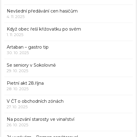
Nevšední předávání cen hasičům
4. 11. 2025
Když obec řeší křižovatku po svém
1. 11. 2025
Artaban – gastro tip
30. 10. 2025
Se seniory v Sokolovně
29. 10. 2025
Pietní akt 28.října
28. 10. 2025
V ČT o obchodních zónách
27. 10. 2025
Na pozvání starosty ve vinařství
26. 10. 2025