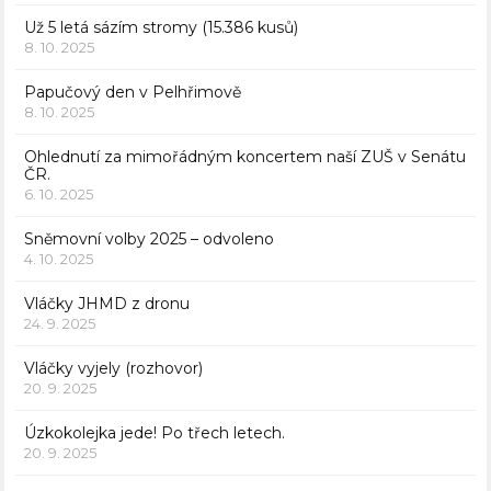
Už 5 letá sázím stromy (15.386 kusů)
8. 10. 2025
Papučový den v Pelhřimově
8. 10. 2025
Ohlednutí za mimořádným koncertem naší ZUŠ v Senátu
ČR.
6. 10. 2025
Sněmovní volby 2025 – odvoleno
4. 10. 2025
Vláčky JHMD z dronu
24. 9. 2025
Vláčky vyjely (rozhovor)
20. 9. 2025
Úzkokolejka jede! Po třech letech.
20. 9. 2025