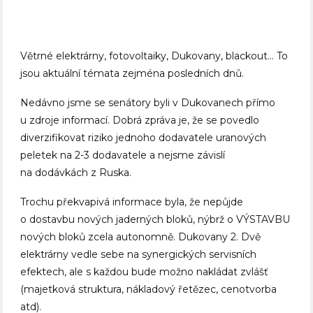
Větrné elektrárny, fotovoltaiky, Dukovany, blackout… To
jsou aktuální témata zejména posledních dnů.
Nedávno jsme se senátory byli v Dukovanech přímo
u zdroje informací. Dobrá zpráva je, že se povedlo
diverzifikovat riziko jednoho dodavatele uranových
peletek na 2-3 dodavatele a nejsme závislí
na dodávkách z Ruska.
Trochu překvapivá informace byla, že nepůjde
o dostavbu nových jaderných bloků, nýbrž o VÝSTAVBU
nových bloků zcela autonomně. Dukovany 2. Dvě
elektrárny vedle sebe na synergických servisních
efektech, ale s každou bude možno nakládat zvlášť
(majetková struktura, nákladový řetězec, cenotvorba
atd).