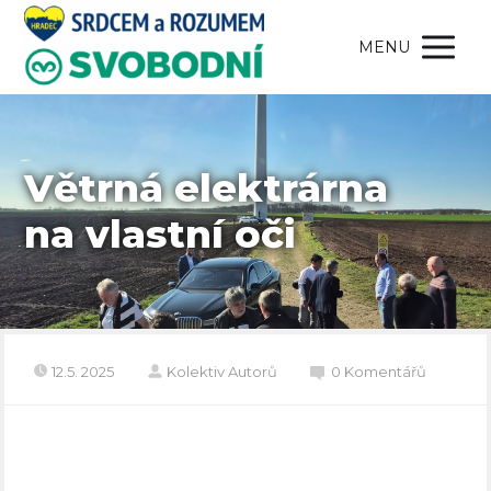
MENU
Větrná elektrárna
na vlastní oči
12.5. 2025
Kolektiv Autorů
0 Komentářů