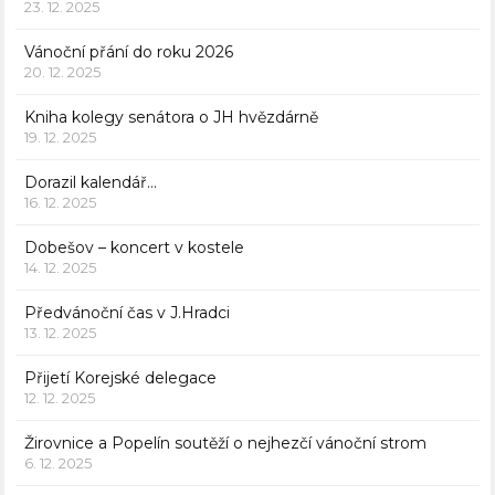
23. 12. 2025
Vánoční přání do roku 2026
20. 12. 2025
Kniha kolegy senátora o JH hvězdárně
19. 12. 2025
Dorazil kalendář…
16. 12. 2025
Dobešov – koncert v kostele
14. 12. 2025
Předvánoční čas v J.Hradci
13. 12. 2025
Přijetí Korejské delegace
12. 12. 2025
Žirovnice a Popelín soutěží o nejhezčí vánoční strom
6. 12. 2025