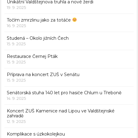
Unikátní Valdštejnova truhla a nové žerdi
19. 9. 2025
Točím zmrzlinu jako za totáče
16. 9. 2025
Studená – Okolo jižních Čech
15. 9. 2025
Restaurace Černej Pták
15. 9. 2025
Příprava na koncert ZUŠ v Senátu
15. 9. 2025
Senátorská stuha 140 let pro hasiče Chlum u Třeboně
14. 9. 2025
Koncert ZUŠ Kamenice nad Lipou ve Valdštejnské
zahradě
12. 9. 2025
Komplikace s úzkokolejkou