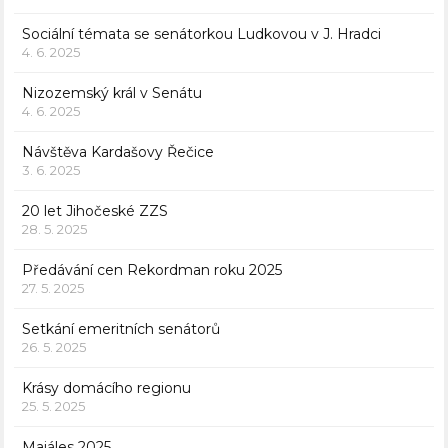
Sociální témata se senátorkou Ludkovou v J. Hradci
4. 6. 2025
Nizozemský král v Senátu
4. 6. 2025
Návštěva Kardašovy Řečice
3. 6. 2025
20 let Jihočeské ZZS
28. 5. 2025
Předávání cen Rekordman roku 2025
27. 5. 2025
Setkání emeritních senátorů
26. 5. 2025
Krásy domácího regionu
25. 5. 2025
Majáles 2025