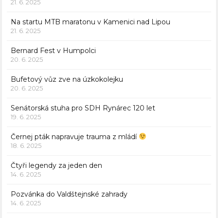
21. 6. 2025
Na startu MTB maratonu v Kamenici nad Lipou
21. 6. 2025
Bernard Fest v Humpolci
20. 6. 2025
Bufetový vůz zve na úzkokolejku
20. 6. 2025
Senátorská stuha pro SDH Rynárec 120 let
19. 6. 2025
Černej pták napravuje trauma z mládí
18. 6. 2025
Čtyři legendy za jeden den
14. 6. 2025
Pozvánka do Valdštejnské zahrady
14. 6. 2025