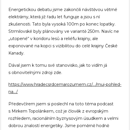
Energetickou debatu jsme zakončili návštěvou větrné
elektrárny, která již řadu let funguje a jsou s ní
zkušenosti. Tato byla vysoká 100m po konec lopatky.
Strmilovské byly plánovány ve variantě 250m. Navíc ne
„utopené“ v koridoru lesů a reliéfu krajiny, ale
exponované na kopci s vizibilitou do celé krajiny České
Kanady.
Dával jsem k tomu své stanovisko, jak to vidím já
s obnovitelnými zdroji zde.
https://www.hradecsrdcemarozumem.cz/…/muj-pohled-
na…/
Předevčírem jsem si poslechl na toto téma podcast
s Mirkem Topolánkem, což je člověk z evropským
rozhledem, racionálním byznysovým úsudkem a velmi
dobrou znalostí energetiky. Jsme poměrně hodně