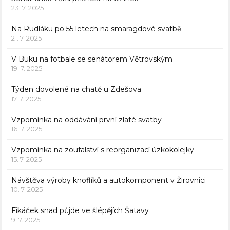
23. 7. 2025
Na Rudláku po 55 letech na smaragdové svatbě
21. 7. 2025
V Buku na fotbale se senátorem Větrovským
19. 7. 2025
Týden dovolené na chatě u Zdešova
17. 7. 2025
Vzpomínka na oddávání první zlaté svatby
16. 7. 2025
Vzpomínka na zoufalství s reorganizací úzkokolejky
15. 7. 2025
Návštěva výroby knoflíků a autokomponent v Žirovnici
10. 7. 2025
Fikáček snad půjde ve šlépějích Šatavy
9. 7. 2025