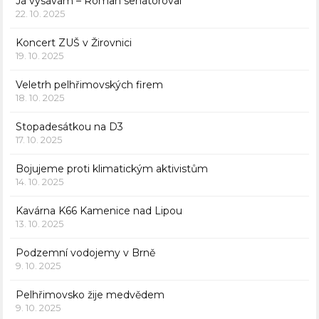
Já vysávám – Roman senátoroval
22. 10. 2025
Koncert ZUŠ v Žirovnici
19. 10. 2025
Veletrh pelhřimovských firem
18. 10. 2025
Stopadesátkou na D3
17. 10. 2025
Bojujeme proti klimatickým aktivistům
14. 10. 2025
Kavárna K66 Kamenice nad Lipou
13. 10. 2025
Podzemní vodojemy v Brně
9. 10. 2025
Pelhřimovsko žije medvědem
9. 10. 2025