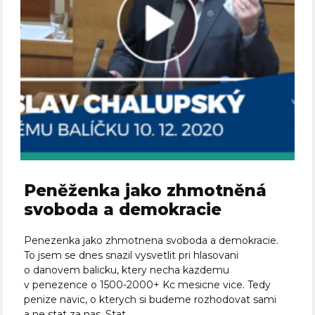
Peněženka jako zhmotněná
svoboda a demokracie
Penezenka jako zhmotnena svoboda a demokracie.
To jsem se dnes snazil vysvetlit pri hlasovani
o danovem balicku, ktery necha kazdemu
v penezence o 1500-2000+ Kc mesicne vice. Tedy
penize navic, o kterych si budeme rozhodovat sami
a ne stat za nas. Stat...