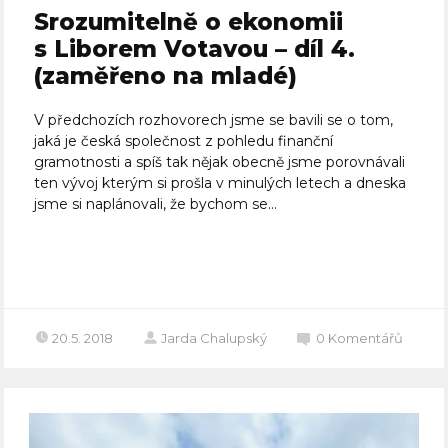
Srozumitelně o ekonomii
s Liborem Votavou – díl 4.
(zaměřeno na mladé)
V předchozích rozhovorech jsme se bavili se o tom,
jaká je česká společnost z pohledu finanční
gramotnosti a spíš tak nějak obecně jsme porovnávali
ten vývoj kterým si prošla v minulých letech a dneska
jsme si naplánovali, že bychom se...
Celý článek
20.5. 2018
Jarda Chalupský
0
Komentářů