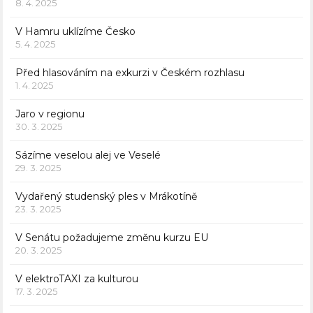
8. 4. 2025
V Hamru uklízíme Česko
5. 4. 2025
Před hlasováním na exkurzi v Českém rozhlasu
1. 4. 2025
Jaro v regionu
30. 3. 2025
Sázíme veselou alej ve Veselé
29. 3. 2025
Vydařený studenský ples v Mrákotíně
23. 3. 2025
V Senátu požadujeme změnu kurzu EU
20. 3. 2025
V elektroTAXI za kulturou
17. 3. 2025