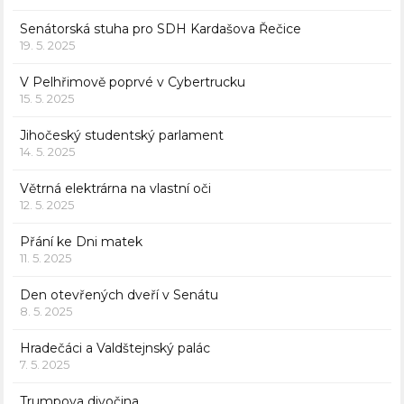
Senátorská stuha pro SDH Kardašova Řečice
19. 5. 2025
V Pelhřimově poprvé v Cybertrucku
15. 5. 2025
Jihočeský studentský parlament
14. 5. 2025
Větrná elektrárna na vlastní oči
12. 5. 2025
Přání ke Dni matek
11. 5. 2025
Den otevřených dveří v Senátu
8. 5. 2025
Hradečáci a Valdštejnský palác
7. 5. 2025
Trumpova divočina