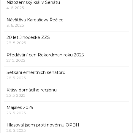
Nizozemský král v Senátu
4. 6. 2025
Návštěva Kardašovy Řečice
3. 6. 2025
20 let Jihočeské ZZS
28. 5. 2025
Předávání cen Rekordman roku 2025
27. 5. 2025
Setkání emeritních senátorů
26. 5. 2025
Krásy domácího regionu
25. 5. 2025
Majáles 2025
23. 5. 2025
Hlasoval jsem proti novému OPBH
23. 5. 2025