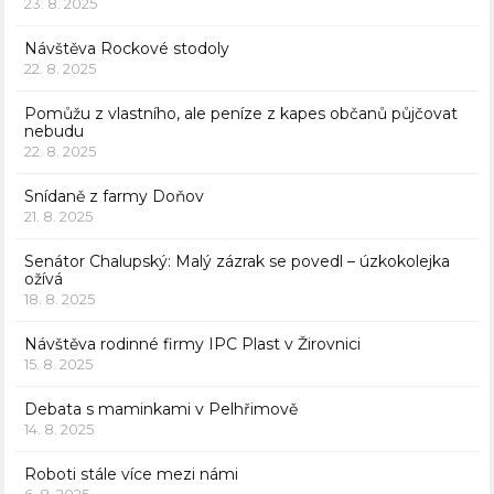
23. 8. 2025
Návštěva Rockové stodoly
22. 8. 2025
Pomůžu z vlastního, ale peníze z kapes občanů půjčovat
nebudu
22. 8. 2025
Snídaně z farmy Doňov
21. 8. 2025
Senátor Chalupský: Malý zázrak se povedl – úzkokolejka
ožívá
18. 8. 2025
Návštěva rodinné firmy IPC Plast v Žirovnici
15. 8. 2025
Debata s maminkami v Pelhřimově
14. 8. 2025
Roboti stále více mezi námi
6. 8. 2025