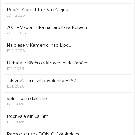
Příběh Albrechta z Valdštejnu
27. 1. 2026
20.1. – Vzpomínka na Jaroslava Kuberu
20. 1. 2026
Na plese v Kamenici nad Lipou
18. 1. 2026
Debata v Křeči o větrných elektrárnách
17. 1. 2026
Jak zrušit emisní povolenky ETS2
15. 1. 2026
Splnil jsem další slib
14. 1. 2026
Pochvala silničářům
13. 1. 2026
Pomozte přes DONIO úzkokolejce