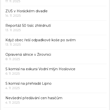
17. 11. 2025
ZUŠ v Horáckém divadle
14. 11. 2025
Reportáž 50 tisíc zhlédnutí
13. 11. 2025
Když obec řeší odpadkové koše po svém
13. 11. 2025
Opravená silnice v Žirovnici
8. 11. 2025
S komisí na exkursi Vodní mlýn Hoslovice
6. 11. 2025
S komisí na přehradě Lipno
4. 11. 2025
Nevšední předávání cen hasičům
4. 11. 2025