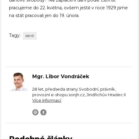
daňové svobody? Na zaplacení daní podle LibInst
pracujeme do 22. května, ovšem ještě v roce 1929 jsme
na stát pracovali jen do 19. února.
Tagy:
daně
Mgr. Libor Vondráček
28 let, předseda strany Svobodní, právník,
provozní e-shopu sonjh.cz, Jindřichův Hradec II
Více informací
Podobné články