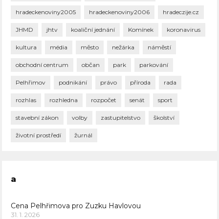
hradeckenoviny2005
hradeckenoviny2006
hradeczije.cz
JHMD
jhtv
koaliční jednání
Komínek
koronavirus
kultura
média
město
nežárka
náměstí
obchodní centrum
občan
park
parkování
Pelhřimov
podnikání
právo
příroda
rada
rozhlas
rozhledna
rozpočet
senát
sport
stavební zákon
volby
zastupitelstvo
školství
životní prostředí
žurnál
a
Cena Pelhřimova pro Zuzku Havlovou
31. 1. 2026