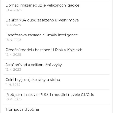
Domácí mazanec už je velikonoční tradice
18. 4. 2025
Dalších 784 dubů zasazeno u Pelhřimova
17. 4. 2025
Landfrasova zahrada a Umělá Inteligence
16. 4. 2025
Předání modelu hostince U Plhů v Kojčicích
12. 4. 2025
Jarní průvod a velikonoční zvyky
12. 4. 2025
Celní hry jsou jako sirky u stohu
11. 4. 2025
Proč jsem hlasoval PROTI mediální novele ČT/ČRo
10. 4. 2025
Trumpova divočina