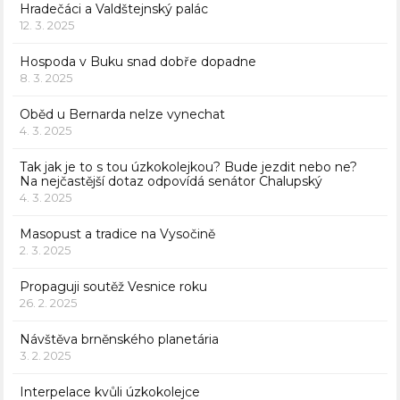
Hradečáci a Valdštejnský palác
12. 3. 2025
Hospoda v Buku snad dobře dopadne
8. 3. 2025
Oběd u Bernarda nelze vynechat
4. 3. 2025
Tak jak je to s tou úzkokolejkou? Bude jezdit nebo ne?
Na nejčastější dotaz odpovídá senátor Chalupský
4. 3. 2025
Masopust a tradice na Vysočině
2. 3. 2025
Propaguji soutěž Vesnice roku
26. 2. 2025
Návštěva brněnského planetária
3. 2. 2025
Interpelace kvůli úzkokolejce