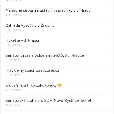
Náhodné setkání s ústavními právníky v J. Hradci
4. 8. 2025
Zahrada Vysočiny v Žirovnici
3. 8. 2025
Roxette v J. Hradci
1. 8. 2025
Senátor Jirsa na půldenní návštěvě J. Hradce
31. 7. 2025
Pravidelný špacír za rozbřesku
31. 7. 2025
Srdcaři nosí triko úzkokolejky
28. 7. 2025
Senátorská stuha pro SDH Nová Bystřice 150 let
27. 7. 2025