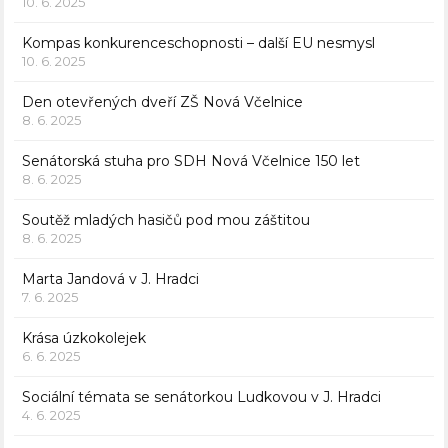
10. 6. 2025
Kompas konkurenceschopnosti – další EU nesmysl
10. 6. 2025
Den otevřených dveří ZŠ Nová Včelnice
8. 6. 2025
Senátorská stuha pro SDH Nová Včelnice 150 let
8. 6. 2025
Soutěž mladých hasičů pod mou záštitou
8. 6. 2025
Marta Jandová v J. Hradci
7. 6. 2025
Krása úzkokolejek
6. 6. 2025
Sociální témata se senátorkou Ludkovou v J. Hradci
4. 6. 2025