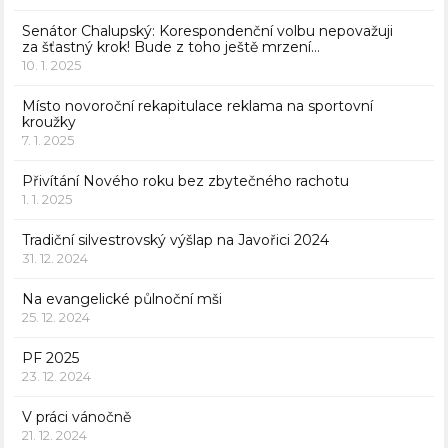
Senátor Chalupský: Korespondenční volbu nepovažuji
za šťastný krok! Bude z toho ještě mrzení…
10. 1. 2025
Místo novoroční rekapitulace reklama na sportovní
kroužky
7. 1. 2025
Přivítání Nového roku bez zbytečného rachotu
1. 1. 2025
Tradiční silvestrovský výšlap na Javořici 2024
31. 12. 2024
Na evangelické půlnoční mši
25. 12. 2024
PF 2025
23. 12. 2024
V práci vánočně
21. 12. 2024