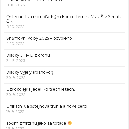
8. 10. 2025
Ohlednutí za mimořádným koncertem naší ZUŠ v Senátu
ČR.
6. 10. 2025
Sněmovní volby 2025 – odvoleno
4. 10. 2025
Vláčky JHMD z dronu
24. 9. 2025
Vláčky vyjely (rozhovor)
20. 9. 2025
Úzkokolejka jede! Po třech letech.
20. 9. 2025
Unikátní Valdštejnova truhla a nové žerdi
19. 9. 2025
Točím zmrzlinu jako za totáče
16. 9. 2025