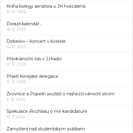
Kniha kolegy senátora o JH hvězdárně
19. 12. 2025
Dorazil kalendář…
16. 12. 2025
Dobešov – koncert v kostele
14. 12. 2025
Předvánoční čas v J.Hradci
13. 12. 2025
Přijetí Korejské delegace
12. 12. 2025
Žirovnice a Popelín soutěží o nejhezčí vánoční strom
6. 12. 2025
Spekulace iRozhlasu o mé kandidatuře
19. 11. 2025
Zamyšlení nad studentským svátkem