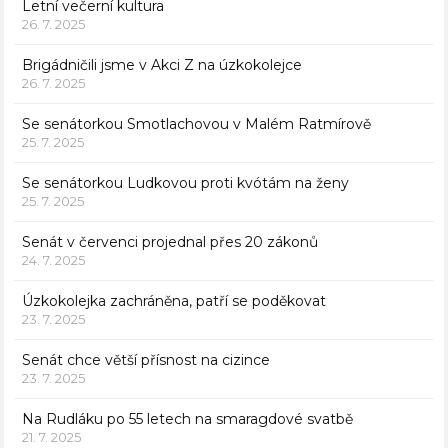
Letní večerní kultura
26. 7. 2025
Brigádničili jsme v Akci Z na úzkokolejce
26. 7. 2025
Se senátorkou Smotlachovou v Malém Ratmírově
25. 7. 2025
Se senátorkou Ludkovou proti kvótám na ženy
25. 7. 2025
Senát v červenci projednal přes 20 zákonů
24. 7. 2025
Úzkokolejka zachráněna, patří se poděkovat
23. 7. 2025
Senát chce větší přísnost na cizince
23. 7. 2025
Na Rudláku po 55 letech na smaragdové svatbě
21. 7. 2025