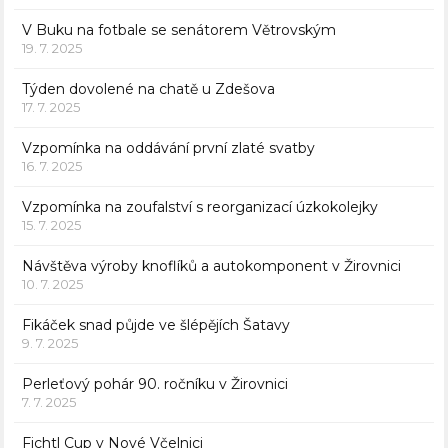
V Buku na fotbale se senátorem Větrovským
19. 7. 2025
Týden dovolené na chatě u Zdešova
17. 7. 2025
Vzpomínka na oddávání první zlaté svatby
16. 7. 2025
Vzpomínka na zoufalství s reorganizací úzkokolejky
15. 7. 2025
Návštěva výroby knoflíků a autokomponent v Žirovnici
10. 7. 2025
Fikáček snad půjde ve šlépějích Šatavy
9. 7. 2025
Perleťový pohár 90. ročníku v Žirovnici
7. 7. 2025
Fichtl Cup v Nové Včelnici