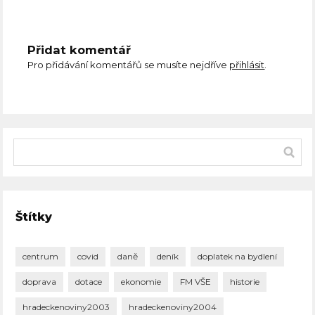
Přidat komentář
Pro přidávání komentářů se musíte nejdříve
přihlásit
.
Štítky
centrum
covid
daně
deník
doplatek na bydlení
doprava
dotace
ekonomie
FM VŠE
historie
hradeckenoviny2003
hradeckenoviny2004