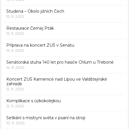
Studená – Okolo jižních Čech
15. 9. 2025
Restaurace Černej Pták
15. 9. 2025
Příprava na koncert ZUŠ v Senátu
15. 9. 2025
Senátorská stuha 140 let pro hasiče Chlum u Třeboně
14. 9. 2025
Koncert ZUŠ Kamenice nad Lipou ve Valdštejnské
zahradě
12. 9. 2025
Komplikace s úzkokolejkou
12. 9. 2025
Setkání s mistryní světa v psaní na stroji
10. 9. 2025