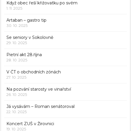
Když obec řeší křižovatku po svém
1. 11. 2025
Artaban – gastro tip
30. 10. 2025
Se seniory v Sokolovně
29. 10. 2025
Pietní akt 28.října
28. 10. 2025
V ČT o obchodních zónách
27. 10. 2025
Na pozvání starosty ve vinařství
26. 10. 2025
Já vysávám – Roman senátoroval
22. 10. 2025
Koncert ZUŠ v Žirovnici
19. 10. 2025