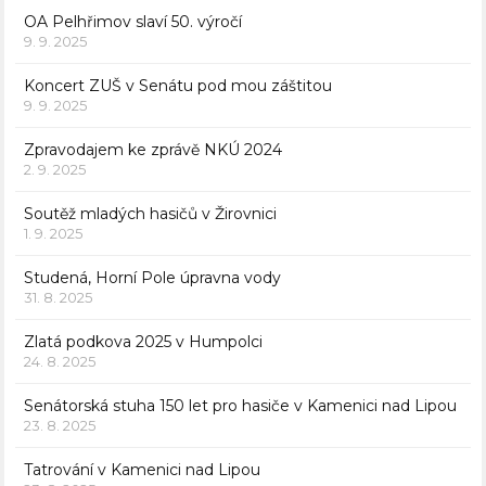
OA Pelhřimov slaví 50. výročí
9. 9. 2025
Koncert ZUŠ v Senátu pod mou záštitou
9. 9. 2025
Zpravodajem ke zprávě NKÚ 2024
2. 9. 2025
Soutěž mladých hasičů v Žirovnici
1. 9. 2025
Studená, Horní Pole úpravna vody
31. 8. 2025
Zlatá podkova 2025 v Humpolci
24. 8. 2025
Senátorská stuha 150 let pro hasiče v Kamenici nad Lipou
23. 8. 2025
Tatrování v Kamenici nad Lipou