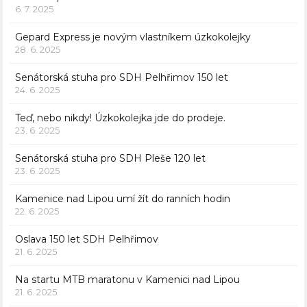
6. 7. 2025
Gepard Express je novým vlastníkem úzkokolejky
28. 6. 2025
Senátorská stuha pro SDH Pelhřimov 150 let
24. 6. 2025
Teď, nebo nikdy! Úzkokolejka jde do prodeje.
23. 6. 2025
Senátorská stuha pro SDH Pleše 120 let
23. 6. 2025
Kamenice nad Lipou umí žít do ranních hodin
22. 6. 2025
Oslava 150 let SDH Pelhřimov
21. 6. 2025
Na startu MTB maratonu v Kamenici nad Lipou
21. 6. 2025