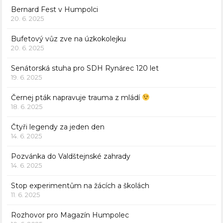
Bernard Fest v Humpolci
20. 6. 2025
Bufetový vůz zve na úzkokolejku
20. 6. 2025
Senátorská stuha pro SDH Rynárec 120 let
19. 6. 2025
Černej pták napravuje trauma z mládí
18. 6. 2025
Čtyři legendy za jeden den
14. 6. 2025
Pozvánka do Valdštejnské zahrady
14. 6. 2025
Stop experimentům na žácích a školách
11. 6. 2025
Rozhovor pro Magazín Humpolec