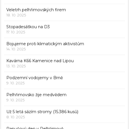
Veletrh pelhřimovských firem
18. 10. 2025
Stopadesátkou na D3
17. 10. 2025
Bojujeme proti klimatickým aktivistům
14. 10. 2025
Kavárna K66 Kamenice nad Lipou
13. 10. 2025
Podzemní vodojemy v Brně
9. 10. 2025
Pelhřimovsko žije medvědem
9. 10. 2025
Už 5 letá sázím stromy (15.386 kusů)
8. 10. 2025
Papučový den v Pelhřimově