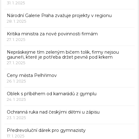
31. 1. 2025
Národní Galerie Praha zvažuje projekty v regionu
28. 1. 2025
Kritika ministra za nové povinnosti firmám
27. 1. 2025
Nepráskejme tím zeleným bičem tolik, firmy nejsou
gauneři, které je potřeba držet pevně pod krkem
27. 1. 2025
Ceny města Pelhřimov
26. 1. 2025
Oblek s příběhem od kamarádů z gymplu
24. 1. 2025
Ochranná ruka nad českými dětmi u zápisu
23. 1. 2025
Předrevoluční dárek pro gymnazisty
17. 1. 2025