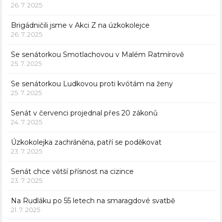
26. 7. 2025
Brigádničili jsme v Akci Z na úzkokolejce
26. 7. 2025
Se senátorkou Smotlachovou v Malém Ratmírově
25. 7. 2025
Se senátorkou Ludkovou proti kvótám na ženy
25. 7. 2025
Senát v červenci projednal přes 20 zákonů
24. 7. 2025
Úzkokolejka zachráněna, patří se poděkovat
23. 7. 2025
Senát chce větší přísnost na cizince
23. 7. 2025
Na Rudláku po 55 letech na smaragdové svatbě
21. 7. 2025