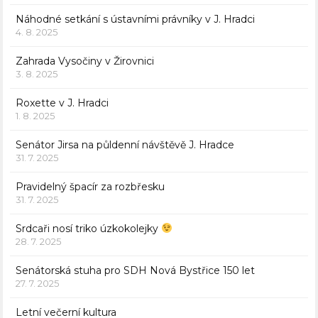
Náhodné setkání s ústavními právníky v J. Hradci
4. 8. 2025
Zahrada Vysočiny v Žirovnici
3. 8. 2025
Roxette v J. Hradci
1. 8. 2025
Senátor Jirsa na půldenní návštěvě J. Hradce
31. 7. 2025
Pravidelný špacír za rozbřesku
31. 7. 2025
Srdcaři nosí triko úzkokolejky
28. 7. 2025
Senátorská stuha pro SDH Nová Bystřice 150 let
27. 7. 2025
Letní večerní kultura