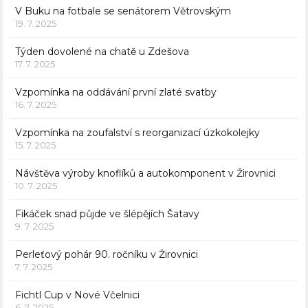
V Buku na fotbale se senátorem Větrovským
19. 7. 2025
Týden dovolené na chatě u Zdešova
17. 7. 2025
Vzpomínka na oddávání první zlaté svatby
16. 7. 2025
Vzpomínka na zoufalství s reorganizací úzkokolejky
15. 7. 2025
Návštěva výroby knoflíků a autokomponent v Žirovnici
10. 7. 2025
Fikáček snad půjde ve šlépějích Šatavy
9. 7. 2025
Perleťový pohár 90. ročníku v Žirovnici
7. 7. 2025
Fichtl Cup v Nové Včelnici
6. 7. 2025