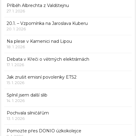
Příběh Albrechta z Valdštejnu
27. 1. 2026
20.1. – Vzpomínka na Jaroslava Kuberu
20. 1. 2026
Na plese v Kamenici nad Lipou
18. 1. 2026
Debata v Křeči o větrných elektrárnách
17. 1. 2026
Jak zrušit emisní povolenky ETS2
15. 1. 2026
Splnil jsem další slib
14. 1. 2026
Pochvala silničářům
13. 1. 2026
Pomozte přes DONIO úzkokolejce