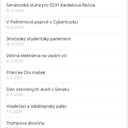
Senátorská stuha pro SDH Kardašova Řečice
19. 5. 2025
V Pelhřimově poprvé v Cybertrucku
15. 5. 2025
Jihočeský studentský parlament
14. 5. 2025
Větrná elektrárna na vlastní oči
12. 5. 2025
Přání ke Dni matek
11. 5. 2025
Den otevřených dveří v Senátu
8. 5. 2025
Hradečáci a Valdštejnský palác
7. 5. 2025
Trumpova divočina