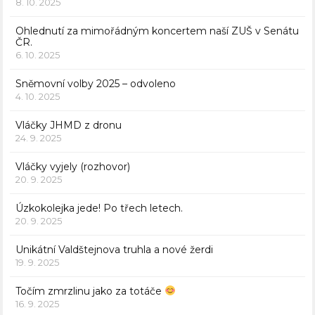
8. 10. 2025
Ohlednutí za mimořádným koncertem naší ZUŠ v Senátu
ČR.
6. 10. 2025
Sněmovní volby 2025 – odvoleno
4. 10. 2025
Vláčky JHMD z dronu
24. 9. 2025
Vláčky vyjely (rozhovor)
20. 9. 2025
Úzkokolejka jede! Po třech letech.
20. 9. 2025
Unikátní Valdštejnova truhla a nové žerdi
19. 9. 2025
Točím zmrzlinu jako za totáče
16. 9. 2025