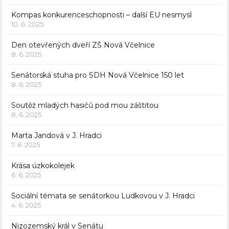
Kompas konkurenceschopnosti – další EU nesmysl
10. 6. 2025
Den otevřených dveří ZŠ Nová Včelnice
8. 6. 2025
Senátorská stuha pro SDH Nová Včelnice 150 let
8. 6. 2025
Soutěž mladých hasičů pod mou záštitou
8. 6. 2025
Marta Jandová v J. Hradci
7. 6. 2025
Krása úzkokolejek
6. 6. 2025
Sociální témata se senátorkou Ludkovou v J. Hradci
4. 6. 2025
Nizozemský král v Senátu