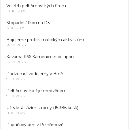
Veletrh pelhřimovských firem
18. 10. 2025
Stopadesátkou na D3
17. 10. 2025
Bojujeme proti klimatickým aktivistům
14. 10. 2025
Kavárna K66 Kamenice nad Lipou
13. 10. 2025
Podzemní vodojemy v Brně
9. 10. 2025
Pelhřimovsko žije medvědem
9. 10. 2025
Už 5 letá sázím stromy (15.386 kusů)
8. 10. 2025
Papučový den v Pelhřimově