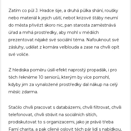
Zatím co půl J. Hradce šije, a druhá půlka shání, roušky
nebo materiál k jejich ušití, neboť krizové štáby neumí
do města přivézt skoro nic, pan starosta zaměstnává
úřad a mrhá prostředky, aby mohl v médiích
prezentovat nějaké své sociální téma. Nafouknout své
zásluhy, udělat z komára velblouda a zase na chvíli opít
své voliče.
Z hlediska poměru úsilí-efekt naprostý propadák, i pro
těch řekněme 10 seniorů, kterým by více pomohl,
kdyby jim za vynaložené prostředky dal nákup na celý
měsíc zdarma.
Stačilo chvíli pracovat s databázemi, chvíli filtrovat, chvíli
telefonovat, chvíli strávit na sociálních sítích,
prodiskutovat to s organizacemi, jako je právě třeba
Farní charita, a pak cíleně oslovit těch pár lidí s nabídkou,