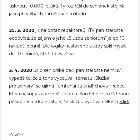
tisknout 10.000 letáků. Ty roznáší do schránek stejně
jako při volbách zaměstnanci úřadu.
25. 3. 2020
již na dotaz redaktora JHTV pan starosta
odpovídá, že zájem o jeho „Službu seniorům“ je do 10
nákupů denně. Dle logiky nastavené služby spíš myslel
do 10 seniorů, kteří to využívají.
3. 4. 2020
už o seniorské péči pan starosta nemluví,
vypadá to, že z toho vycouval, tématu „Služba
pro seniory“ se ujímá Farní charita Jindřichova Hradce,
která nákupy zabezpečuje pro celou Obec s rozšířenou
působností a konstatuje, že službu využívá celkem
6 lidí
!
Závěr?