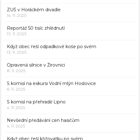
ZUŠ v Horáckém divadle
14. 11. 2025
Reportáž 50 tisíc zhlédnutí
13. 11. 2025
Když obec řeší odpadkové koše po svém
13. 11. 2025
Opravená silnice v Žirovnici
8. 11. 2025
S komisí na exkursi Vodní mlýn Hoslovice
6. 11. 2025
S komisí na přehradě Lipno
4. 11. 2025
Nevšední předávání cen hasičům
4. 11. 2025
Když obec řeší křižovatku po svém