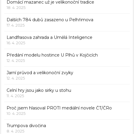
Domácí mazanec už je velikonoční tradice
18. 4. 2025
Dalších 784 dubů zasazeno u Pelhřimova
17. 4. 2025
Landfrasova zahrada a Umělá Inteligence
16. 4. 2025
Předání modelu hostince U Plhů v Kojčicích
12. 4. 2025
Jarní průvod a velikonoční zvyky
12. 4. 2025
Celní hry jsou jako sirky u stohu
11. 4. 2025
Proč jsem hlasoval PROTI mediální novele ČT/ČRo
10. 4. 2025
Trumpova divočina
8. 4. 2025