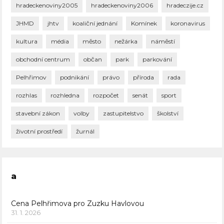
hradeckenoviny2005
hradeckenoviny2006
hradeczije.cz
JHMD
jhtv
koaliční jednání
Komínek
koronavirus
kultura
média
město
nežárka
náměstí
obchodní centrum
občan
park
parkování
Pelhřimov
podnikání
právo
příroda
rada
rozhlas
rozhledna
rozpočet
senát
sport
stavební zákon
volby
zastupitelstvo
školství
životní prostředí
žurnál
a
Cena Pelhřimova pro Zuzku Havlovou
31. 1. 2026