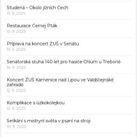
Studená – Okolo jižních Čech
15. 9. 2025
Restaurace Černej Pták
15. 9. 2025
Příprava na koncert ZUŠ v Senátu
15. 9. 2025
Senátorská stuha 140 let pro hasiče Chlum u Třeboně
14. 9. 2025
Koncert ZUŠ Kamenice nad Lipou ve Valdštejnské
zahradě
12. 9. 2025
Komplikace s úzkokolejkou
12. 9. 2025
Setkání s mistryní světa v psaní na stroji
10. 9. 2025