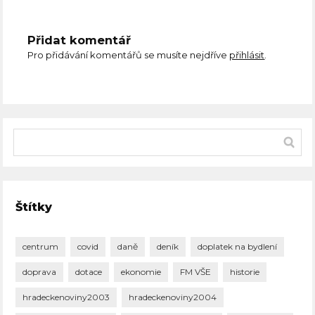
Přidat komentář
Pro přidávání komentářů se musíte nejdříve
přihlásit
.
Štítky
centrum
covid
daně
deník
doplatek na bydlení
doprava
dotace
ekonomie
FM VŠE
historie
hradeckenoviny2003
hradeckenoviny2004