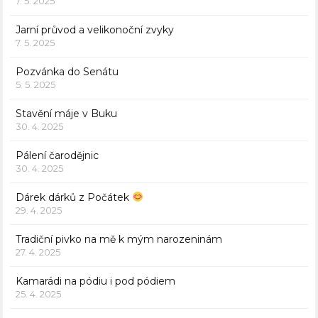
7. 5. 2025
Jarní průvod a velikonoční zvyky
7. 5. 2025
Pozvánka do Senátu
5. 5. 2025
Stavění máje v Buku
30. 4. 2025
Pálení čarodějnic
30. 4. 2025
Dárek dárků z Počátek
29. 4. 2025
Tradiční pivko na mě k mým narozeninám
27. 4. 2025
Kamarádi na pódiu i pod pódiem
25. 4. 2025