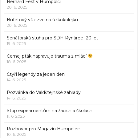
Bernard Fest v Humpolci
20. 6. 2025
Bufetový vůz zve na úzkokolejku
20. 6. 2025
Senátorská stuha pro SDH Rynárec 120 let
19. 6. 2025
Černej pták napravuje trauma z mládí
18. 6. 2025
Čtyři legendy za jeden den
14. 6. 2025
Pozvánka do Valdštejnské zahrady
14. 6. 2025
Stop experimentům na žácích a školách
11. 6. 2025
Rozhovor pro Magazín Humpolec
10. 6. 2025