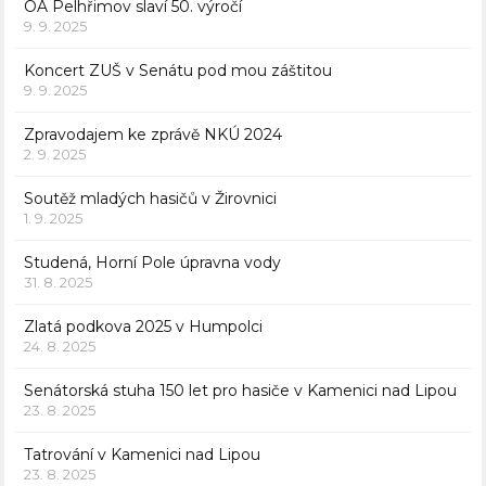
OA Pelhřimov slaví 50. výročí
9. 9. 2025
Koncert ZUŠ v Senátu pod mou záštitou
9. 9. 2025
Zpravodajem ke zprávě NKÚ 2024
2. 9. 2025
Soutěž mladých hasičů v Žirovnici
1. 9. 2025
Studená, Horní Pole úpravna vody
31. 8. 2025
Zlatá podkova 2025 v Humpolci
24. 8. 2025
Senátorská stuha 150 let pro hasiče v Kamenici nad Lipou
23. 8. 2025
Tatrování v Kamenici nad Lipou
23. 8. 2025