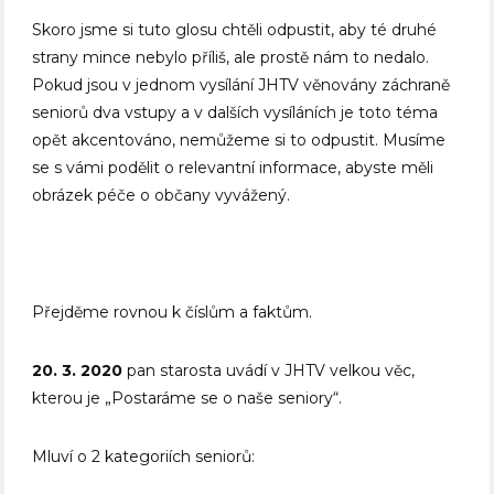
Skoro jsme si tuto glosu chtěli odpustit, aby té druhé
strany mince nebylo příliš, ale prostě nám to nedalo.
Pokud jsou v jednom vysílání JHTV věnovány záchraně
seniorů dva vstupy a v dalších vysíláních je toto téma
opět akcentováno, nemůžeme si to odpustit. Musíme
se s vámi podělit o relevantní informace, abyste měli
obrázek péče o občany vyvážený.
Přejděme rovnou k číslům a faktům.
20. 3. 2020
pan starosta uvádí v JHTV velkou věc,
kterou je „Postaráme se o naše seniory“.
Mluví o 2 kategoriích seniorů: