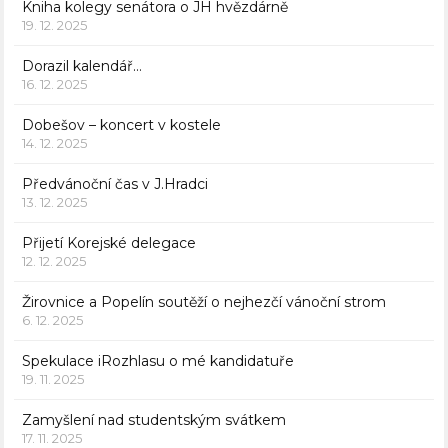
Kniha kolegy senátora o JH hvězdárně
19. 12. 2025
Dorazil kalendář…
16. 12. 2025
Dobešov – koncert v kostele
14. 12. 2025
Předvánoční čas v J.Hradci
13. 12. 2025
Přijetí Korejské delegace
12. 12. 2025
Žirovnice a Popelín soutěží o nejhezčí vánoční strom
6. 12. 2025
Spekulace iRozhlasu o mé kandidatuře
19. 11. 2025
Zamyšlení nad studentským svátkem
17. 11. 2025