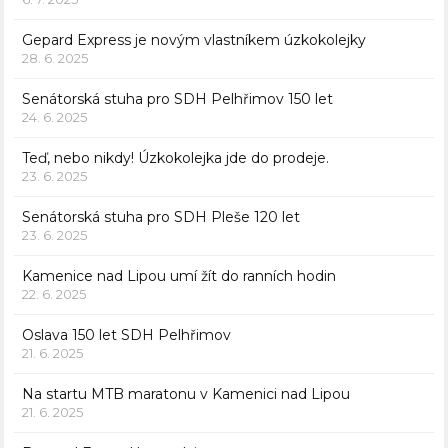
Gepard Express je novým vlastníkem úzkokolejky
28. 6. 2025
Senátorská stuha pro SDH Pelhřimov 150 let
24. 6. 2025
Teď, nebo nikdy! Úzkokolejka jde do prodeje.
23. 6. 2025
Senátorská stuha pro SDH Pleše 120 let
23. 6. 2025
Kamenice nad Lipou umí žít do ranních hodin
22. 6. 2025
Oslava 150 let SDH Pelhřimov
21. 6. 2025
Na startu MTB maratonu v Kamenici nad Lipou
21. 6. 2025