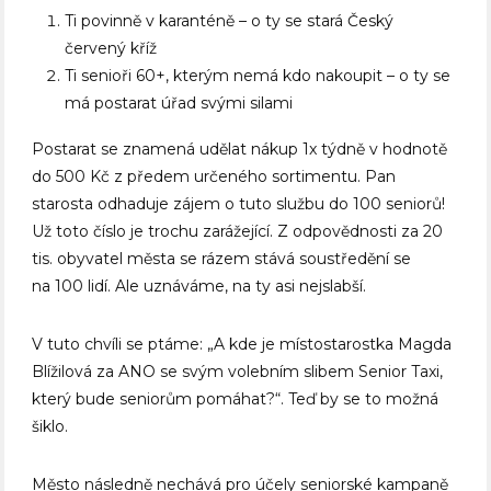
Ti povinně v karanténě – o ty se stará Český
červený kříž
Ti senioři 60+, kterým nemá kdo nakoupit – o ty se
má postarat úřad svými silami
Postarat se znamená udělat nákup 1x týdně v hodnotě
do 500 Kč z předem určeného sortimentu. Pan
starosta odhaduje zájem o tuto službu do 100 seniorů!
Už toto číslo je trochu zarážející. Z odpovědnosti za 20
tis. obyvatel města se rázem stává soustředění se
na 100 lidí. Ale uznáváme, na ty asi nejslabší.
V tuto chvíli se ptáme: „A kde je místostarostka Magda
Blížilová za ANO se svým volebním slibem Senior Taxi,
který bude seniorům pomáhat?“. Teď by se to možná
šiklo.
Město následně nechává pro účely seniorské kampaně