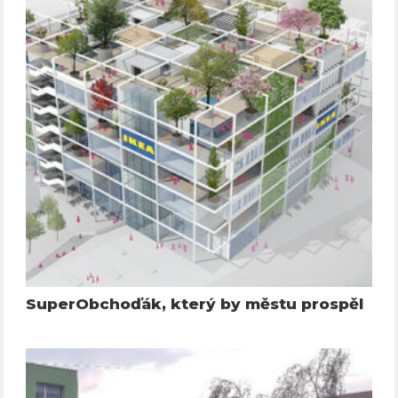
SuperObchoďák, který by městu prospěl