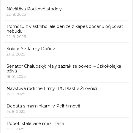
Návštěva Rockové stodoly
22. 8. 2025
Pomůžu z vlastního, ale peníze z kapes občanů půjčovat
nebudu
22. 8. 2025
Snídaně z farmy Doňov
21. 8. 2025
Senátor Chalupský: Malý zázrak se povedl – úzkokolejka
ožívá
18. 8. 2025
Návštěva rodinné firmy IPC Plast v Žirovnici
15. 8. 2025
Debata s maminkami v Pelhřimově
14. 8. 2025
Roboti stále více mezi námi
6. 8. 2025