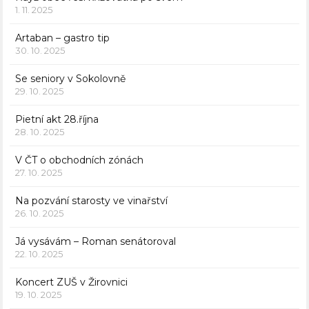
1. 11. 2025
Artaban – gastro tip
30. 10. 2025
Se seniory v Sokolovně
29. 10. 2025
Pietní akt 28.října
28. 10. 2025
V ČT o obchodních zónách
27. 10. 2025
Na pozvání starosty ve vinařství
26. 10. 2025
Já vysávám – Roman senátoroval
22. 10. 2025
Koncert ZUŠ v Žirovnici
19. 10. 2025