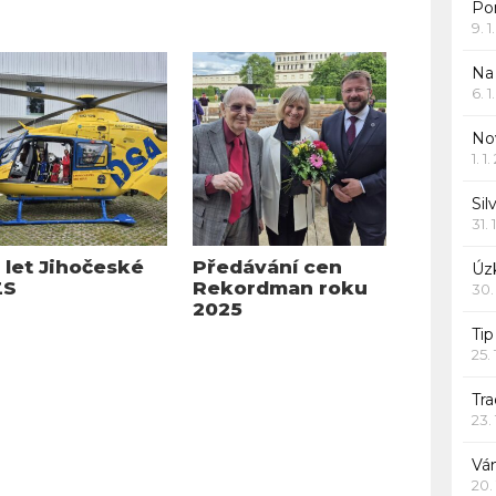
Po
9. 
Na
6. 
Nov
1. 1
Sil
31. 
 let Jihočeské
Předávání cen
Úzk
ZS
Rekordman roku
30.
2025
Ti
25.
Tr
23.
Vá
20.