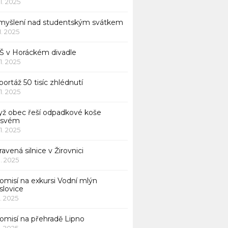
11. 2025
myšlení nad studentským svátkem
11. 2025
Š v Horáckém divadle
11. 2025
ortáž 50 tisíc zhlédnutí
11. 2025
yž obec řeší odpadkové koše
 svém
11. 2025
avená silnice v Žirovnici
1. 2025
omisí na exkursi Vodní mlýn
slovice
1. 2025
komisí na přehradě Lipno
1. 2025