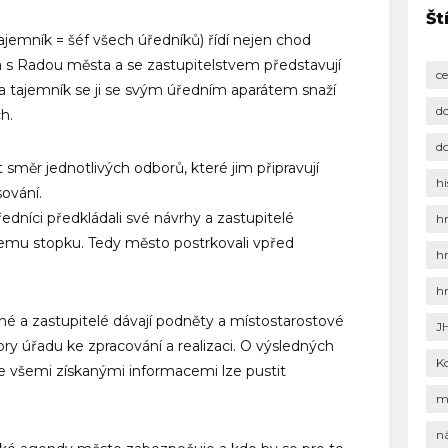
Št
jemník = šéf všech úředníků) řídí nejen chod
sta s Radou města a se zastupitelstvem představují
c
rit“ a tajemník se ji se svým úředním aparátem snaží
d
h.
d
 směr jednotlivých odborů, které jim připravují
hi
ování.
edníci předkládali své návrhy a zastupitelé
h
 čemu stopku. Tedy město postrkovali vpřed
h
h
ané a zastupitelé dávají podněty a místostarostové
J
bory úřadu ke zpracování a realizaci. O výsledných
K
 se všemi získanými informacemi lze pustit
m
n