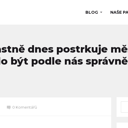
BLOG
NAŠE P
vlastně dnes postrkuje m
lo být podle nás správně
0 Komentářů