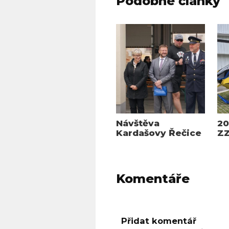
Podobné články
Návštěva
20
Kardašovy Řečice
Z
Komentáře
Přidat komentář