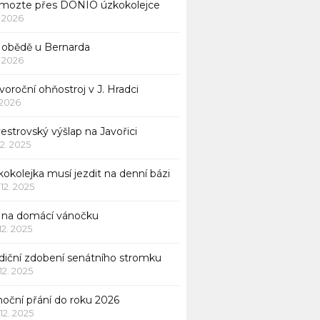
mozte přes DONIO úzkokolejce
1. 2026
 obědě u Bernarda
1. 2026
oroční ohňostroj v J. Hradci
. 2026
vestrovský výšlap na Javořici
12. 2025
okolejka musí jezdit na denní bázi
 12. 2025
p na domácí vánočku
 12. 2025
adiční zdobení senátního stromku
 12. 2025
noční přání do roku 2026
 12. 2025