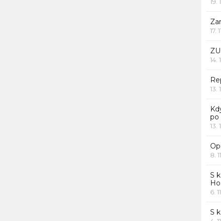
19. 
Za
17. 
ZU
14. 
Rep
13. 
Kd
po
13. 
Opr
8. 1
S k
Ho
6. 1
S 
4. 1