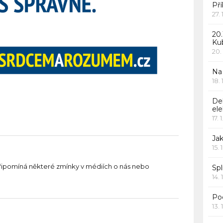
Pří
27.
20.
Ku
20.
Na
18.
De
ele
17. 
Jak
15. 
řipomíná některé zmínky v médiích o nás nebo
Spl
14. 
Po
13. 