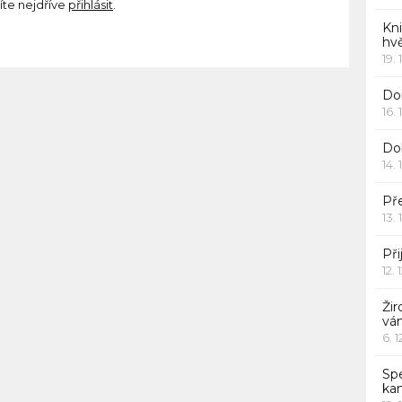
íte nejdříve
přihlásit
.
Kn
hv
19. 
Dor
16. 
Do
14. 
Pře
13. 
Při
12. 
Žir
vá
6. 
Sp
ka