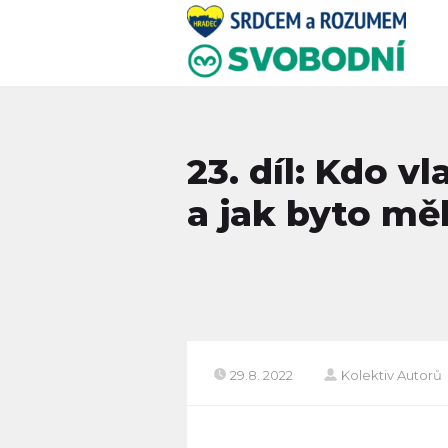
23. díl: Kdo 
a jak byto mě
29.8. 2022
Kolektiv Autorů