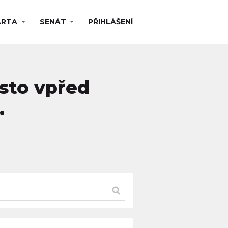
ARTA
SENÁT
PŘIHLÁŠENÍ
ěsto vpřed
.