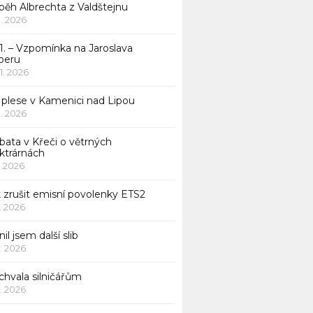
běh Albrechta z Valdštejnu
 1. 2026
1. – Vzpomínka na Jaroslava
beru
 1. 2026
 plese v Kamenici nad Lipou
 1. 2026
bata v Křeči o větrných
ktrárnách
1. 2026
 zrušit emisní povolenky ETS2
1. 2026
nil jsem další slib
1. 2026
chvala silničářům
1. 2026