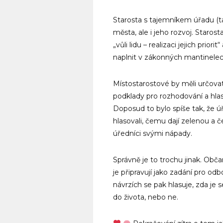
Starosta s tajemníkem úřadu (ta
města, ale i jeho rozvoj. Staro
„vůli lidu – realizaci jejich prio
naplnit v zákonných mantinelec
Místostarostové by měli určovat
podklady pro rozhodování a hlas
Doposud to bylo spíše tak, že úř
hlasovali, čemu dají zelenou a
úředníci svými nápady.
Správně je to trochu jinak. Obč
je připravují jako zadání pro od
návrzích se pak hlasuje, zda je
do života, nebo ne.