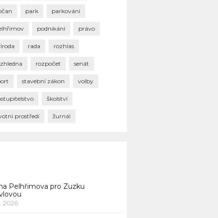
bčan
park
parkování
elhřimov
podnikání
právo
říroda
rada
rozhlas
ozhledna
rozpočet
senát
port
stavební zákon
volby
stupitelstvo
školství
votní prostředí
žurnál
na Pelhřimova pro Zuzku
vlovou
1. 2026