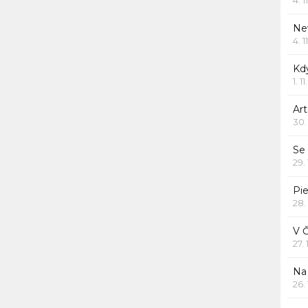
Ne
4. 1
Kd
1. 1
Art
30.
Se
29.
Pie
28.
V 
27.
Na 
26.