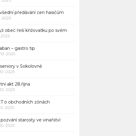
všední předávání cen hasičům
1. 2025
yž obec řeší křižovatku po svém
1. 2025
aban – gastro tip
 10. 2025
 seniory v Sokolovně
 10. 2025
tní akt 28.října
 10. 2025
ČT o obchodních zónách
 10. 2025
pozvání starosty ve vinařství
 10. 2025