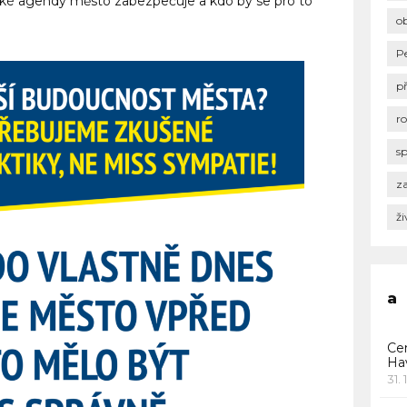
aké agendy město zabezpečuje a kdo by se pro to
o
P
p
r
s
za
ži
a
Ce
Ha
31. 