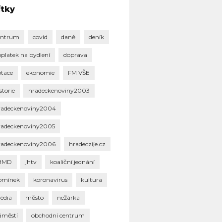
ítky
entrum
covid
daně
deník
oplatek na bydlení
doprava
otace
ekonomie
FM VŠE
storie
hradeckenoviny2003
radeckenoviny2004
radeckenoviny2005
radeckenoviny2006
hradeczije.cz
HMD
jhtv
koaliční jednání
omínek
koronavirus
kultura
édia
město
nežárka
áměstí
obchodní centrum