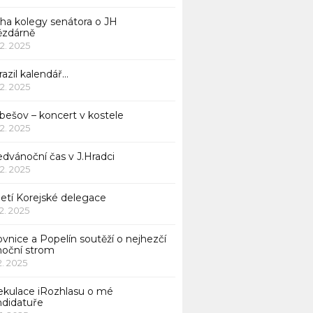
iha kolegy senátora o JH
ězdárně
12. 2025
azil kalendář…
12. 2025
bešov – koncert v kostele
12. 2025
dvánoční čas v J.Hradci
12. 2025
jetí Korejské delegace
12. 2025
ovnice a Popelín soutěží o nejhezčí
noční strom
12. 2025
ekulace iRozhlasu o mé
ndidatuře