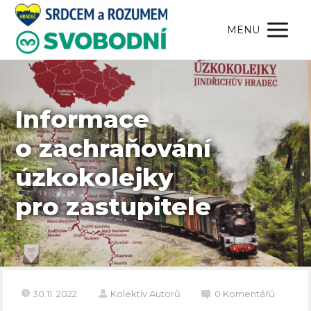
MENU
Informace
o zachraňování
úzkokolejky
pro zastupitele
30.11. 2022
Kolektiv Autorů
0 Komentářů