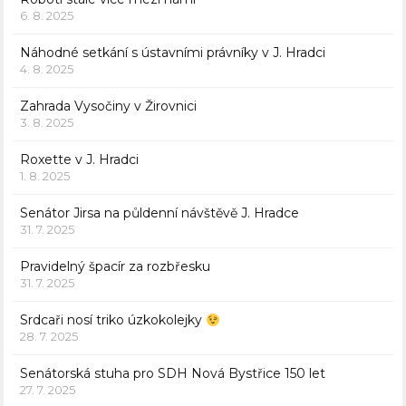
6. 8. 2025
Náhodné setkání s ústavními právníky v J. Hradci
4. 8. 2025
Zahrada Vysočiny v Žirovnici
3. 8. 2025
Roxette v J. Hradci
1. 8. 2025
Senátor Jirsa na půldenní návštěvě J. Hradce
31. 7. 2025
Pravidelný špacír za rozbřesku
31. 7. 2025
Srdcaři nosí triko úzkokolejky
28. 7. 2025
Senátorská stuha pro SDH Nová Bystřice 150 let
27. 7. 2025