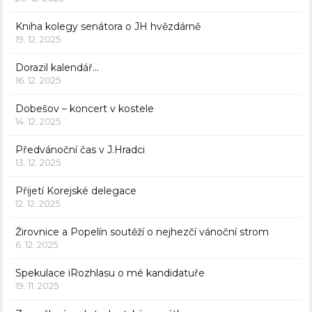
Kniha kolegy senátora o JH hvězdárně
19. 12. 2025
Dorazil kalendář…
16. 12. 2025
Dobešov – koncert v kostele
14. 12. 2025
Předvánoční čas v J.Hradci
13. 12. 2025
Přijetí Korejské delegace
12. 12. 2025
Žirovnice a Popelín soutěží o nejhezčí vánoční strom
6. 12. 2025
Spekulace iRozhlasu o mé kandidatuře
19. 11. 2025