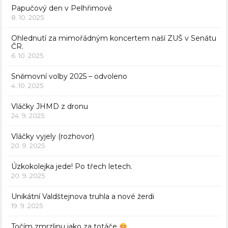
Papučový den v Pelhřimově
8. 10. 2025
Ohlednutí za mimořádným koncertem naší ZUŠ v Senátu
ČR.
6. 10. 2025
Sněmovní volby 2025 – odvoleno
4. 10. 2025
Vláčky JHMD z dronu
24. 9. 2025
Vláčky vyjely (rozhovor)
20. 9. 2025
Úzkokolejka jede! Po třech letech.
20. 9. 2025
Unikátní Valdštejnova truhla a nové žerdi
19. 9. 2025
Točím zmrzlinu jako za totáče