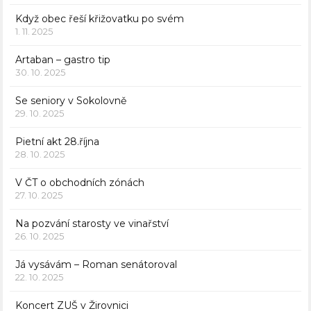
Když obec řeší křižovatku po svém
1. 11. 2025
Artaban – gastro tip
30. 10. 2025
Se seniory v Sokolovně
29. 10. 2025
Pietní akt 28.října
28. 10. 2025
V ČT o obchodních zónách
27. 10. 2025
Na pozvání starosty ve vinařství
26. 10. 2025
Já vysávám – Roman senátoroval
22. 10. 2025
Koncert ZUŠ v Žirovnici