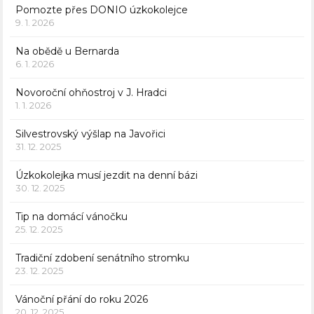
Pomozte přes DONIO úzkokolejce
9. 1. 2026
Na obědě u Bernarda
6. 1. 2026
Novoroční ohňostroj v J. Hradci
1. 1. 2026
Silvestrovský výšlap na Javořici
31. 12. 2025
Úzkokolejka musí jezdit na denní bázi
30. 12. 2025
Tip na domácí vánočku
25. 12. 2025
Tradiční zdobení senátního stromku
23. 12. 2025
Vánoční přání do roku 2026
20. 12. 2025