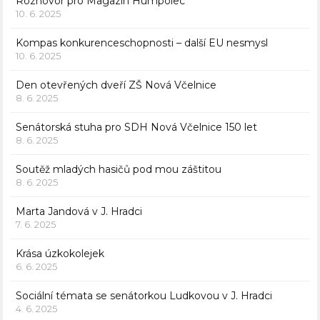
Rozhovor pro Magazín Humpolec
10. 6. 2025
Kompas konkurenceschopnosti – další EU nesmysl
10. 6. 2025
Den otevřených dveří ZŠ Nová Včelnice
8. 6. 2025
Senátorská stuha pro SDH Nová Včelnice 150 let
8. 6. 2025
Soutěž mladých hasičů pod mou záštitou
8. 6. 2025
Marta Jandová v J. Hradci
7. 6. 2025
Krása úzkokolejek
6. 6. 2025
Sociální témata se senátorkou Ludkovou v J. Hradci
4. 6. 2025