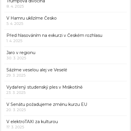
Trumpova divočina
8. 4. 2025
V Hamru uklízíme Česko
5. 4. 2025
Před hlasováním na exkurzi v Českém rozhlasu
1. 4. 2025
Jaro v regionu
30. 3. 2025
Sázíme veselou alej ve Veselé
29. 3. 2025
Vydařený studenský ples v Mrákotíně
23. 3. 2025
V Senátu požadujeme změnu kurzu EU
20. 3. 2025
V elektroTAXI za kulturou
17. 3. 2025