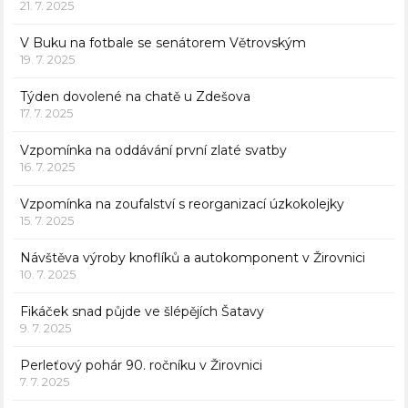
21. 7. 2025
V Buku na fotbale se senátorem Větrovským
19. 7. 2025
Týden dovolené na chatě u Zdešova
17. 7. 2025
Vzpomínka na oddávání první zlaté svatby
16. 7. 2025
Vzpomínka na zoufalství s reorganizací úzkokolejky
15. 7. 2025
Návštěva výroby knoflíků a autokomponent v Žirovnici
10. 7. 2025
Fikáček snad půjde ve šlépějích Šatavy
9. 7. 2025
Perleťový pohár 90. ročníku v Žirovnici
7. 7. 2025