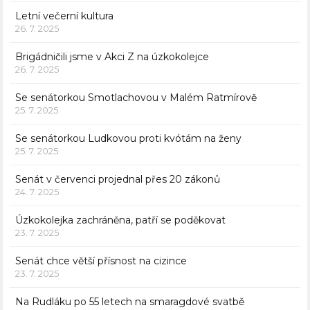
Letní večerní kultura
26. 7. 2025
Brigádničili jsme v Akci Z na úzkokolejce
26. 7. 2025
Se senátorkou Smotlachovou v Malém Ratmírově
25. 7. 2025
Se senátorkou Ludkovou proti kvótám na ženy
25. 7. 2025
Senát v červenci projednal přes 20 zákonů
24. 7. 2025
Úzkokolejka zachráněna, patří se poděkovat
23. 7. 2025
Senát chce větší přísnost na cizince
23. 7. 2025
Na Rudláku po 55 letech na smaragdové svatbě