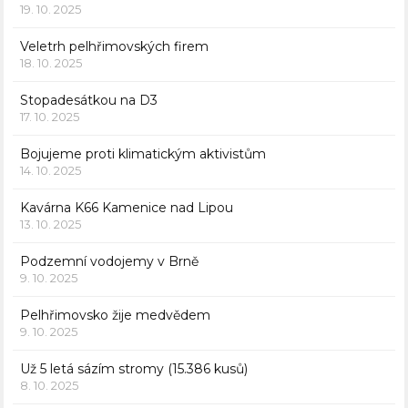
19. 10. 2025
Veletrh pelhřimovských firem
18. 10. 2025
Stopadesátkou na D3
17. 10. 2025
Bojujeme proti klimatickým aktivistům
14. 10. 2025
Kavárna K66 Kamenice nad Lipou
13. 10. 2025
Podzemní vodojemy v Brně
9. 10. 2025
Pelhřimovsko žije medvědem
9. 10. 2025
Už 5 letá sázím stromy (15.386 kusů)
8. 10. 2025