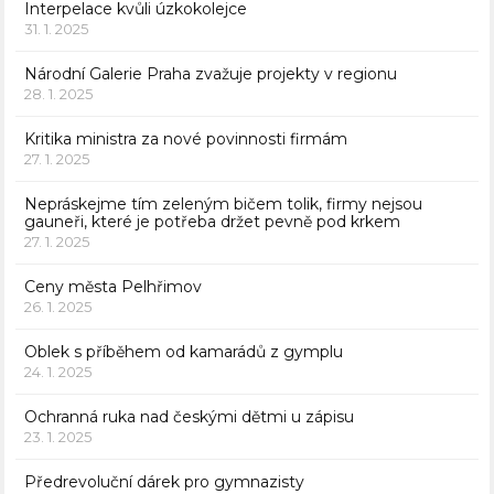
Interpelace kvůli úzkokolejce
31. 1. 2025
Národní Galerie Praha zvažuje projekty v regionu
28. 1. 2025
Kritika ministra za nové povinnosti firmám
27. 1. 2025
Nepráskejme tím zeleným bičem tolik, firmy nejsou
gauneři, které je potřeba držet pevně pod krkem
27. 1. 2025
Ceny města Pelhřimov
26. 1. 2025
Oblek s příběhem od kamarádů z gymplu
24. 1. 2025
Ochranná ruka nad českými dětmi u zápisu
23. 1. 2025
Předrevoluční dárek pro gymnazisty