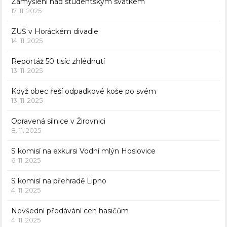
Zamyšlení nad studentským svátkem
17. 11. 2025
ZUŠ v Horáckém divadle
14. 11. 2025
Reportáž 50 tisíc zhlédnutí
13. 11. 2025
Když obec řeší odpadkové koše po svém
13. 11. 2025
Opravená silnice v Žirovnici
8. 11. 2025
S komisí na exkursi Vodní mlýn Hoslovice
6. 11. 2025
S komisí na přehradě Lipno
4. 11. 2025
Nevšední předávání cen hasičům
4. 11. 2025