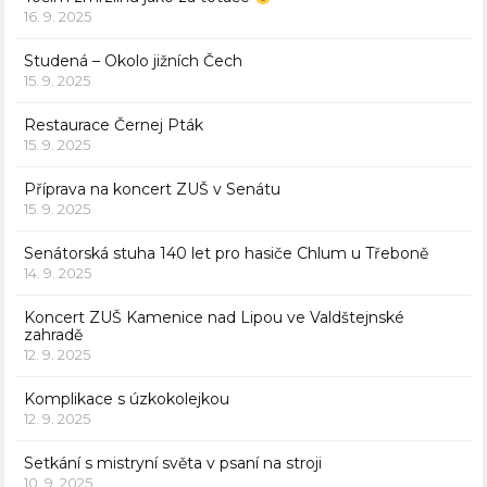
16. 9. 2025
Studená – Okolo jižních Čech
15. 9. 2025
Restaurace Černej Pták
15. 9. 2025
Příprava na koncert ZUŠ v Senátu
15. 9. 2025
Senátorská stuha 140 let pro hasiče Chlum u Třeboně
14. 9. 2025
Koncert ZUŠ Kamenice nad Lipou ve Valdštejnské
zahradě
12. 9. 2025
Komplikace s úzkokolejkou
12. 9. 2025
Setkání s mistryní světa v psaní na stroji
10. 9. 2025