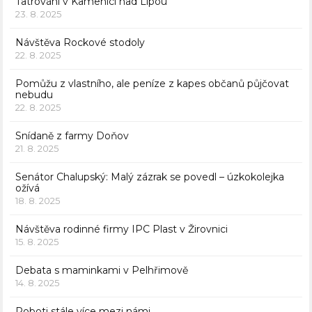
Tatrování v Kamenici nad Lipou
23. 8. 2025
Návštěva Rockové stodoly
22. 8. 2025
Pomůžu z vlastního, ale peníze z kapes občanů půjčovat
nebudu
22. 8. 2025
Snídaně z farmy Doňov
21. 8. 2025
Senátor Chalupský: Malý zázrak se povedl – úzkokolejka
ožívá
18. 8. 2025
Návštěva rodinné firmy IPC Plast v Žirovnici
15. 8. 2025
Debata s maminkami v Pelhřimově
14. 8. 2025
Roboti stále více mezi námi