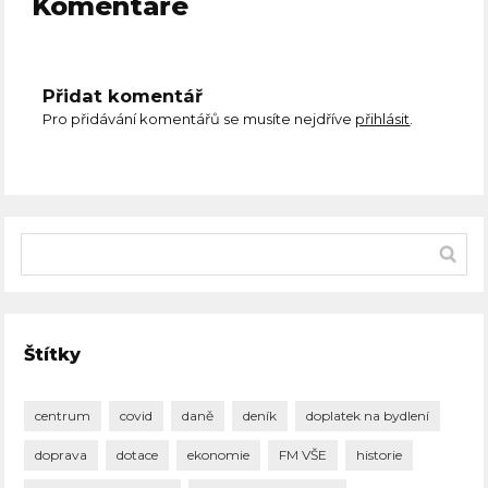
Komentáře
Přidat komentář
Pro přidávání komentářů se musíte nejdříve
přihlásit
.
Štítky
centrum
covid
daně
deník
doplatek na bydlení
doprava
dotace
ekonomie
FM VŠE
historie