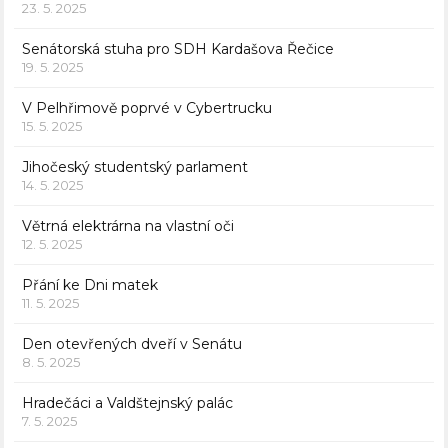
23. 5. 2025
Senátorská stuha pro SDH Kardašova Řečice
19. 5. 2025
V Pelhřimově poprvé v Cybertrucku
15. 5. 2025
Jihočeský studentský parlament
14. 5. 2025
Větrná elektrárna na vlastní oči
12. 5. 2025
Přání ke Dni matek
11. 5. 2025
Den otevřených dveří v Senátu
8. 5. 2025
Hradečáci a Valdštejnský palác
7. 5. 2025