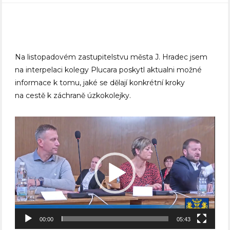
Na listopadovém zastupitelstvu města J. Hradec jsem
na interpelaci kolegy Plucara poskytl aktualni možné
informace k tomu, jaké se dělají konkrétní kroky
na cestě k záchraně úzkokolejky.
Video
přehrávač
00:00
05:43