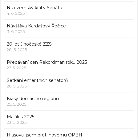
Nizozemský král v Senátu
4. 6. 2025
Návštěva Kardašovy Řečice
3. 6. 2025
20 let Jihočeské ZZS
28. 5. 2025
Předávání cen Rekordman roku 2025
27. 5. 2025
Setkání emeritních senátorů
26. 5. 2025
Krásy domácího regionu
25. 5. 2025
Majáles 2025
23. 5. 2025
Hlasoval jsem proti novému OPBH