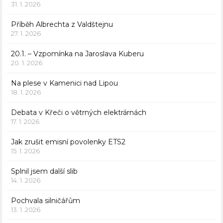
31. 1. 2026
Příběh Albrechta z Valdštejnu
27. 1. 2026
20.1. – Vzpomínka na Jaroslava Kuberu
20. 1. 2026
Na plese v Kamenici nad Lipou
18. 1. 2026
Debata v Křeči o větrných elektrárnách
17. 1. 2026
Jak zrušit emisní povolenky ETS2
15. 1. 2026
Splnil jsem další slib
14. 1. 2026
Pochvala silničářům
13. 1. 2026