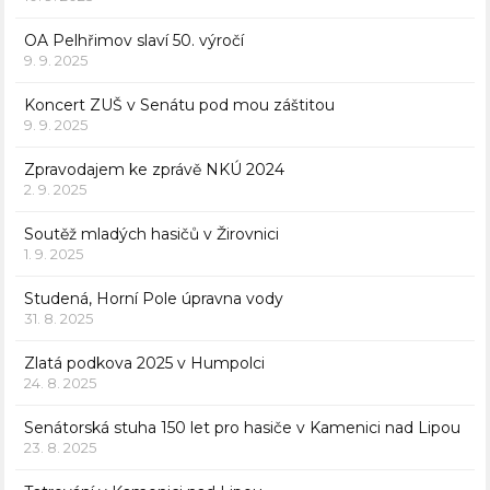
OA Pelhřimov slaví 50. výročí
9. 9. 2025
Koncert ZUŠ v Senátu pod mou záštitou
9. 9. 2025
Zpravodajem ke zprávě NKÚ 2024
2. 9. 2025
Soutěž mladých hasičů v Žirovnici
1. 9. 2025
Studená, Horní Pole úpravna vody
31. 8. 2025
Zlatá podkova 2025 v Humpolci
24. 8. 2025
Senátorská stuha 150 let pro hasiče v Kamenici nad Lipou
23. 8. 2025