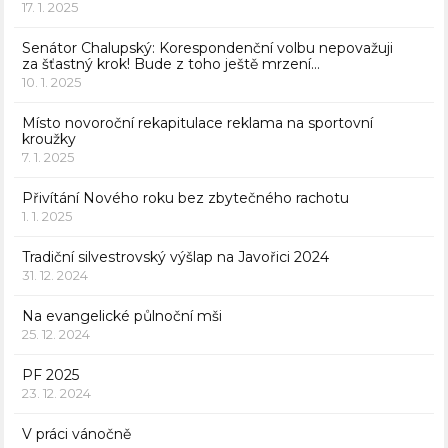
17. 1. 2025
Senátor Chalupský: Korespondenční volbu nepovažuji
za šťastný krok! Bude z toho ještě mrzení…
10. 1. 2025
Místo novoroční rekapitulace reklama na sportovní
kroužky
7. 1. 2025
Přivítání Nového roku bez zbytečného rachotu
1. 1. 2025
Tradiční silvestrovský výšlap na Javořici 2024
31. 12. 2024
Na evangelické půlnoční mši
25. 12. 2024
PF 2025
23. 12. 2024
V práci vánočně