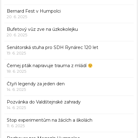
Bernard Fest v Humpolci
20. 6. 2025
Bufetový vůz zve na úzkokolejku
20. 6. 2025
Senátorská stuha pro SDH Rynárec 120 let
19. 6. 2025
Černej pták napravuje trauma z mládí
18. 6. 2025
Čtyři legendy za jeden den
14. 6. 2025
Pozvánka do Valdštejnské zahrady
14. 6. 2025
Stop experimentům na žácích a školách
11. 6. 2025