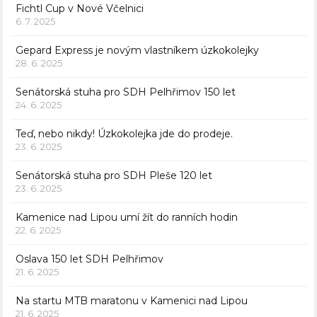
Fichtl Cup v Nové Včelnici
6. 7. 2025
Gepard Express je novým vlastníkem úzkokolejky
28. 6. 2025
Senátorská stuha pro SDH Pelhřimov 150 let
24. 6. 2025
Teď, nebo nikdy! Úzkokolejka jde do prodeje.
23. 6. 2025
Senátorská stuha pro SDH Pleše 120 let
23. 6. 2025
Kamenice nad Lipou umí žít do ranních hodin
22. 6. 2025
Oslava 150 let SDH Pelhřimov
21. 6. 2025
Na startu MTB maratonu v Kamenici nad Lipou
21. 6. 2025