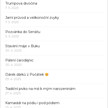
Trumpova divočina
7. 5. 2025
Jarní průvod a velikonoční zvyky
7. 5. 2025
Pozvánka do Senátu
5. 5. 2025
Stavění máje v Buku
30. 4. 2025
Pálení čarodějnic
30. 4. 2025
Dárek dárků z Počátek
29. 4. 2025
Tradiční pivko na mě k mým narozeninám
27. 4. 2025
Kamarádi na pódiu i pod pódiem
25. 4. 2025