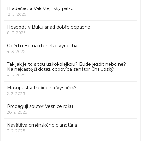
Hradečáci a Valdštejnský palác
12. 3. 2025
Hospoda v Buku snad dobře dopadne
8. 3. 2025
Oběd u Bernarda nelze vynechat
4. 3. 2025
Tak jak je to s tou úzkokolejkou? Bude jezdit nebo ne?
Na nejčastější dotaz odpovídá senátor Chalupský
4. 3. 2025
Masopust a tradice na Vysočině
2. 3. 2025
Propaguji soutěž Vesnice roku
26. 2. 2025
Návštěva brněnského planetária
3. 2. 2025