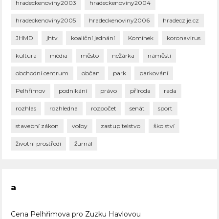
hradeckenoviny2003
hradeckenoviny2004
hradeckenoviny2005
hradeckenoviny2006
hradeczije.cz
JHMD
jhtv
koaliční jednání
Komínek
koronavirus
kultura
média
město
nežárka
náměstí
obchodní centrum
občan
park
parkování
Pelhřimov
podnikání
právo
příroda
rada
rozhlas
rozhledna
rozpočet
senát
sport
stavební zákon
volby
zastupitelstvo
školství
životní prostředí
žurnál
a
Cena Pelhřimova pro Zuzku Havlovou