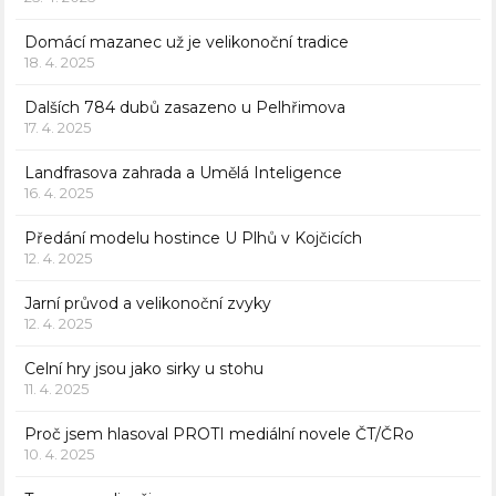
Domácí mazanec už je velikonoční tradice
18. 4. 2025
Dalších 784 dubů zasazeno u Pelhřimova
17. 4. 2025
Landfrasova zahrada a Umělá Inteligence
16. 4. 2025
Předání modelu hostince U Plhů v Kojčicích
12. 4. 2025
Jarní průvod a velikonoční zvyky
12. 4. 2025
Celní hry jsou jako sirky u stohu
11. 4. 2025
Proč jsem hlasoval PROTI mediální novele ČT/ČRo
10. 4. 2025