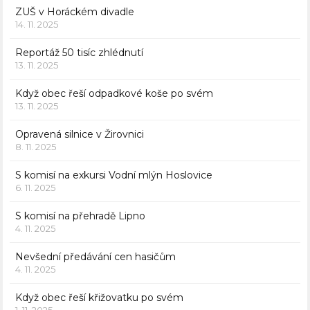
ZUŠ v Horáckém divadle
14. 11. 2025
Reportáž 50 tisíc zhlédnutí
13. 11. 2025
Když obec řeší odpadkové koše po svém
13. 11. 2025
Opravená silnice v Žirovnici
8. 11. 2025
S komisí na exkursi Vodní mlýn Hoslovice
6. 11. 2025
S komisí na přehradě Lipno
4. 11. 2025
Nevšední předávání cen hasičům
4. 11. 2025
Když obec řeší křižovatku po svém
1. 11. 2025