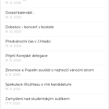
19. 12. 2025
Dorazil kalendář…
16. 12. 2025
Dobešov – koncert v kostele
14. 12. 2025
Předvánoční čas v J.Hradci
13. 12. 2025
Přijetí Korejské delegace
12. 12. 2025
Žirovnice a Popelín soutěží o nejhezčí vánoční strom
6. 12. 2025
Spekulace iRozhlasu o mé kandidatuře
19. 11. 2025
Zamyšlení nad studentským svátkem
17. 11. 2025