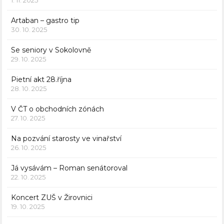
Artaban – gastro tip
30. 10. 2025
Se seniory v Sokolovně
29. 10. 2025
Pietní akt 28.října
28. 10. 2025
V ČT o obchodních zónách
27. 10. 2025
Na pozvání starosty ve vinařství
26. 10. 2025
Já vysávám – Roman senátoroval
22. 10. 2025
Koncert ZUŠ v Žirovnici
19. 10. 2025