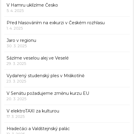
V Hamru uklízíme Česko
5. 4. 2025
Před hlasováním na exkurzi v Českém rozhlasu
1. 4. 2025
Jaro v regionu
30. 3. 2025
Sázíme veselou alej ve Veselé
29. 3. 2025
Vydařený studenský ples v Mrákotíně
23. 3. 2025
V Senátu požadujeme změnu kurzu EU
20. 3. 2025
V elektroTAXI za kulturou
17. 3. 2025
Hradečáci a Valdštejnský palác
12. 3. 2025