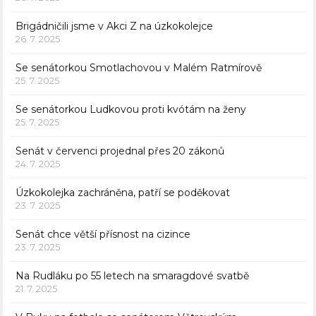
Brigádničili jsme v Akci Z na úzkokolejce
26. 7. 2025
Se senátorkou Smotlachovou v Malém Ratmírově
25. 7. 2025
Se senátorkou Ludkovou proti kvótám na ženy
25. 7. 2025
Senát v červenci projednal přes 20 zákonů
24. 7. 2025
Úzkokolejka zachráněna, patří se poděkovat
23. 7. 2025
Senát chce větší přísnost na cizince
23. 7. 2025
Na Rudláku po 55 letech na smaragdové svatbě
21. 7. 2025