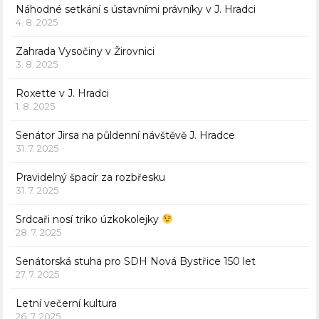
Náhodné setkání s ústavními právníky v J. Hradci
4. 8. 2025
Zahrada Vysočiny v Žirovnici
3. 8. 2025
Roxette v J. Hradci
1. 8. 2025
Senátor Jirsa na půldenní návštěvě J. Hradce
31. 7. 2025
Pravidelný špacír za rozbřesku
31. 7. 2025
Srdcaři nosí triko úzkokolejky
28. 7. 2025
Senátorská stuha pro SDH Nová Bystřice 150 let
27. 7. 2025
Letní večerní kultura
26. 7. 2025