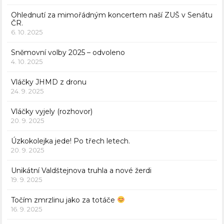
Ohlednutí za mimořádným koncertem naší ZUŠ v Senátu
ČR.
6. 10. 2025
Sněmovní volby 2025 – odvoleno
4. 10. 2025
Vláčky JHMD z dronu
24. 9. 2025
Vláčky vyjely (rozhovor)
20. 9. 2025
Úzkokolejka jede! Po třech letech.
20. 9. 2025
Unikátní Valdštejnova truhla a nové žerdi
19. 9. 2025
Točím zmrzlinu jako za totáče
16. 9. 2025