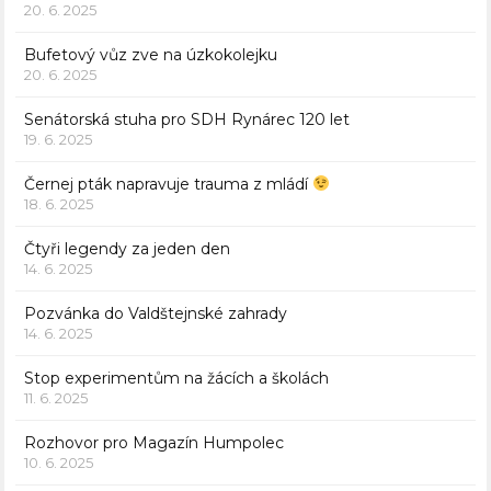
20. 6. 2025
Bufetový vůz zve na úzkokolejku
20. 6. 2025
Senátorská stuha pro SDH Rynárec 120 let
19. 6. 2025
Černej pták napravuje trauma z mládí
18. 6. 2025
Čtyři legendy za jeden den
14. 6. 2025
Pozvánka do Valdštejnské zahrady
14. 6. 2025
Stop experimentům na žácích a školách
11. 6. 2025
Rozhovor pro Magazín Humpolec
10. 6. 2025