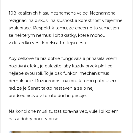
108 koalicnich hlasu neznamena valec! Neznamena
rezignaci na diskusi, na slusnost a korektnost vzajemne
spoluprace. Respekt k tomu, ze chceme to same, jen
se nekterym nemusi libit zkratky, ktere mohou
v dusledku vest k delsi a trnitejsi ceste.
Aby celkove ta hra dobre fungovala a prinasela vsem
pozitivni efekt, je dulezite, aby kazdy prvek plnil co
nejlepe svou roli. To je pak funkcni mechanismus
demokracie. Ruznorodost nazoru k tomu patri. Jsem
rad, ze je Senat takto nastaven a ze o nej
predsednictvo v tomto duchu pecuje.
Na konci dne musi zustat spravna vec, vule lidi kolem
nas a dobry pocit v brise.