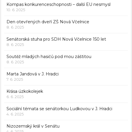
Kompas konkurenceschopnosti – další EU nesmysl
10. 6. 2025
Den otevřených dveří ZŠ Nová Včelnice
8. 6. 2025
Senátorská stuha pro SDH Nová Včelnice 150 let
8. 6. 2025
Soutěž mladých hasičů pod mou záštitou
8. 6. 2025
Marta Jandová v J. Hradci
7. 6. 2025
Krása úzkokolejek
6. 6. 2025
Sociální témata se senátorkou Ludkovou v J. Hradci
4. 6. 2025
Nizozemský král v Senátu
4. 6. 2025