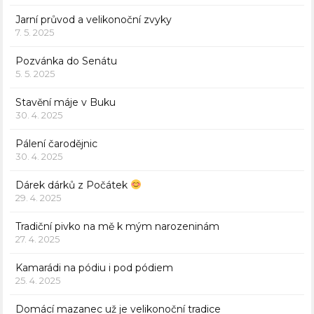
Jarní průvod a velikonoční zvyky
7. 5. 2025
Pozvánka do Senátu
5. 5. 2025
Stavění máje v Buku
30. 4. 2025
Pálení čarodějnic
30. 4. 2025
Dárek dárků z Počátek
29. 4. 2025
Tradiční pivko na mě k mým narozeninám
27. 4. 2025
Kamarádi na pódiu i pod pódiem
25. 4. 2025
Domácí mazanec už je velikonoční tradice