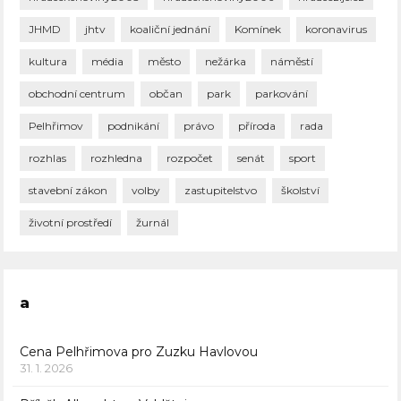
JHMD
jhtv
koaliční jednání
Komínek
koronavirus
kultura
média
město
nežárka
náměstí
obchodní centrum
občan
park
parkování
Pelhřimov
podnikání
právo
příroda
rada
rozhlas
rozhledna
rozpočet
senát
sport
stavební zákon
volby
zastupitelstvo
školství
životní prostředí
žurnál
a
Cena Pelhřimova pro Zuzku Havlovou
31. 1. 2026