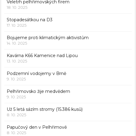
Veletrh pelhřimovských firem
18. 10. 2025
Stopadesátkou na D3
17. 10. 2025
Bojujeme proti klimatickým aktivistům
14. 10. 2025
Kavárna K66 Kamenice nad Lipou
13. 10. 2025
Podzemní vodojemy v Brně
9. 10. 2025
Pelhřimovsko žije medvědem
9. 10. 2025
Už 5 letá sázím stromy (15.386 kusů)
8. 10. 2025
Papučový den v Pelhřimově
8. 10. 2025