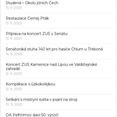
Studená – Okolo jižních Čech
15. 9. 2025
Restaurace Černej Pták
15. 9. 2025
Příprava na koncert ZUŠ v Senátu
15. 9. 2025
Senátorská stuha 140 let pro hasiče Chlum u Třeboně
14. 9. 2025
Koncert ZUŠ Kamenice nad Lipou ve Valdštejnské
zahradě
12. 9. 2025
Komplikace s úzkokolejkou
12. 9. 2025
Setkání s mistryní světa v psaní na stroji
10. 9. 2025
OA Pelhřimov slaví 50. výročí