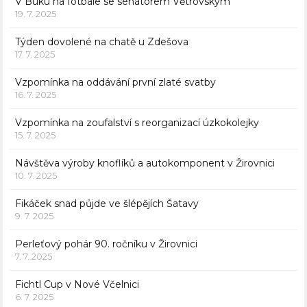
V Buku na fotbale se senátorem Větrovským
19. 7. 2025
Týden dovolené na chatě u Zdešova
17. 7. 2025
Vzpomínka na oddávání první zlaté svatby
16. 7. 2025
Vzpomínka na zoufalství s reorganizací úzkokolejky
15. 7. 2025
Návštěva výroby knoflíků a autokomponent v Žirovnici
10. 7. 2025
Fikáček snad půjde ve šlépějích Šatavy
9. 7. 2025
Perleťový pohár 90. ročníku v Žirovnici
7. 7. 2025
Fichtl Cup v Nové Včelnici
6. 7. 2025