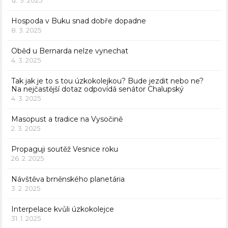
Hospoda v Buku snad dobře dopadne
8. 3. 2025
Oběd u Bernarda nelze vynechat
4. 3. 2025
Tak jak je to s tou úzkokolejkou? Bude jezdit nebo ne?
Na nejčastější dotaz odpovídá senátor Chalupský
4. 3. 2025
Masopust a tradice na Vysočině
2. 3. 2025
Propaguji soutěž Vesnice roku
26. 2. 2025
Návštěva brněnského planetária
3. 2. 2025
Interpelace kvůli úzkokolejce
31. 1. 2025