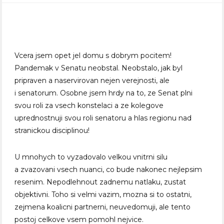
Vcera jsem opet jel domu s dobrym pocitem!
Pandemak v Senatu neobstal. Neobstalo, jak byl
pripraven a naservirovan nejen verejnosti, ale
i senatorum. Osobne jsem hrdy na to, ze Senat plni
svou roli za vsech konstelaci a ze kolegove
uprednostnuji svou roli senatoru a hlas regionu nad
stranickou disciplinou!
U mnohych to vyzadovalo velkou vnitrni silu
a zvazovani vsech nuanci, co bude nakonec nejlepsim
resenim. Nepodlehnout zadnemu natlaku, zustat
objektivni. Toho si velmi vazim, mozna si to ostatni,
zejmena koalicni partnerni, neuvedomuji, ale tento
postoj celkove vsem pomohl nejvice.