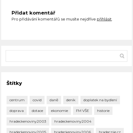
Přidat komentář
Pro přidávání komentářů se musíte nejdříve
přihlásit
.
Štítky
centrum
covid
daně
deník
doplatek na bydlení
doprava
dotace
ekonomie
FM VŠE
historie
hradeckenoviny2003
hradeckenoviny2004
hradeckenoviny2005
hradeckenoviny2006
hradeczije.cz