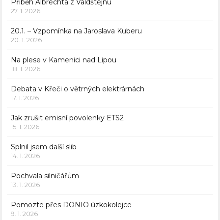
Příběh Albrechta z Valdštejnu
27. 1. 2026
20.1. – Vzpomínka na Jaroslava Kuberu
20. 1. 2026
Na plese v Kamenici nad Lipou
18. 1. 2026
Debata v Křeči o větrných elektrárnách
17. 1. 2026
Jak zrušit emisní povolenky ETS2
15. 1. 2026
Splnil jsem další slib
14. 1. 2026
Pochvala silničářům
13. 1. 2026
Pomozte přes DONIO úzkokolejce
9. 1. 2026