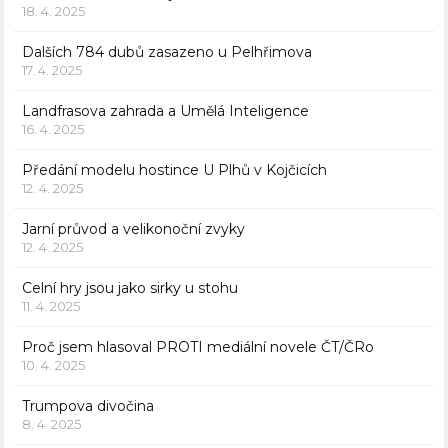
18. 4. 2025
Dalších 784 dubů zasazeno u Pelhřimova
17. 4. 2025
Landfrasova zahrada a Umělá Inteligence
16. 4. 2025
Předání modelu hostince U Plhů v Kojčicích
12. 4. 2025
Jarní průvod a velikonoční zvyky
12. 4. 2025
Celní hry jsou jako sirky u stohu
11. 4. 2025
Proč jsem hlasoval PROTI mediální novele ČT/ČRo
10. 4. 2025
Trumpova divočina
8. 4. 2025