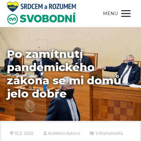
MENU
Po zamítnutí
pandemického
zákona se mi domů
jelo dobře
10.2. 2022
Kolektiv Autorů
0 Komentářů