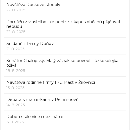
Návštěva Rockové stodoly
22. 8. 2025
Pomůžu z vlastního, ale peníze z kapes občanů půjčovat
nebudu
22. 8. 2025
Snídaně z farmy Doňov
21. 8. 2025
Senátor Chalupský: Malý zázrak se povedl – úzkokolejka
ožívá
18. 8. 2025
Návštěva rodinné firmy IPC Plast v Žirovnici
15. 8. 2025
Debata s maminkami v Pelhřimově
14. 8. 2025
Roboti stále více mezi námi
6. 8. 2025