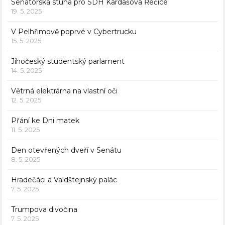
Senátorská stuha pro SDH Kardašova Řečice
19. 5. 2025
V Pelhřimově poprvé v Cybertrucku
15. 5. 2025
Jihočeský studentský parlament
14. 5. 2025
Větrná elektrárna na vlastní oči
12. 5. 2025
Přání ke Dni matek
11. 5. 2025
Den otevřených dveří v Senátu
8. 5. 2025
Hradečáci a Valdštejnský palác
7. 5. 2025
Trumpova divočina
7. 5. 2025