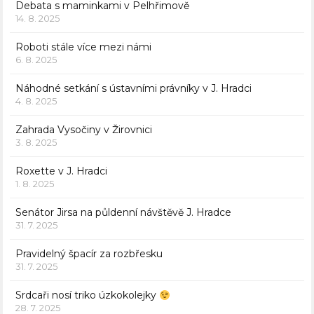
Debata s maminkami v Pelhřimově
14. 8. 2025
Roboti stále více mezi námi
6. 8. 2025
Náhodné setkání s ústavními právníky v J. Hradci
4. 8. 2025
Zahrada Vysočiny v Žirovnici
3. 8. 2025
Roxette v J. Hradci
1. 8. 2025
Senátor Jirsa na půldenní návštěvě J. Hradce
31. 7. 2025
Pravidelný špacír za rozbřesku
31. 7. 2025
Srdcaři nosí triko úzkokolejky
28. 7. 2025