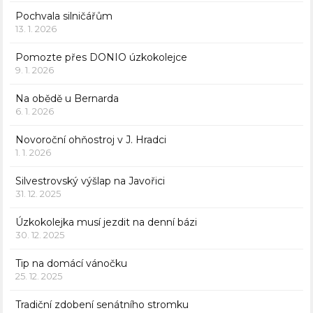
Pochvala silničářům
13. 1. 2026
Pomozte přes DONIO úzkokolejce
9. 1. 2026
Na obědě u Bernarda
6. 1. 2026
Novoroční ohňostroj v J. Hradci
1. 1. 2026
Silvestrovský výšlap na Javořici
31. 12. 2025
Úzkokolejka musí jezdit na denní bázi
30. 12. 2025
Tip na domácí vánočku
25. 12. 2025
Tradiční zdobení senátního stromku