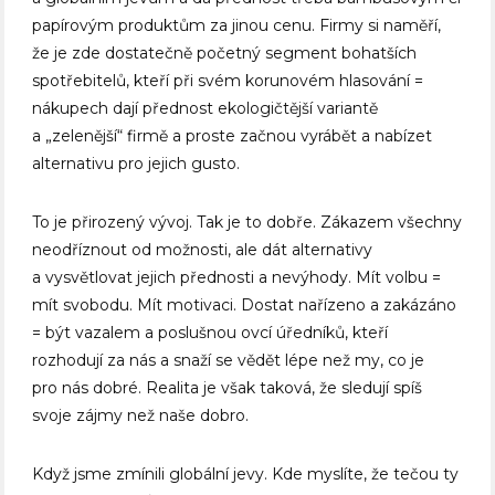
papírovým produktům za jinou cenu. Firmy si naměří,
že je zde dostatečně početný segment bohatších
spotřebitelů, kteří při svém korunovém hlasování =
nákupech dají přednost ekologičtější variantě
a „zelenější“ firmě a proste začnou vyrábět a nabízet
alternativu pro jejich gusto.
To je přirozený vývoj. Tak je to dobře. Zákazem všechny
neodříznout od možnosti, ale dát alternativy
a vysvětlovat jejich přednosti a nevýhody. Mít volbu =
mít svobodu. Mít motivaci. Dostat nařízeno a zakázáno
= být vazalem a poslušnou ovcí úředníků, kteří
rozhodují za nás a snaží se vědět lépe než my, co je
pro nás dobré. Realita je však taková, že sledují spíš
svoje zájmy než naše dobro.
Když jsme zmínili globální jevy. Kde myslíte, že tečou ty