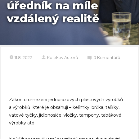
úředník na míle
vzdálený realitě
11.8. 2022
Kolektiv Autorů
0 Komentářů
Zákon o omezení jednorázových plastových výrobků
a výrobků které je obsahují – kelímky, brčka, talířky,
vatové tyčky, jídlonosiče, vložky, tampony, tabákové
výrobky atd.