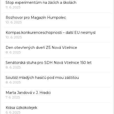
Stop experimentům na žácích a školách
11. 6. 2025
Rozhovor pro Magazín Humpolec
10. 6. 2025
Kompas konkurenceschopnosti – další EU nesmysl
10. 6. 2025
Den otevřených dveří ZŠ Nová Včelnice
8. 6. 2025
Senátorská stuha pro SDH Nová Včelnice 150 let
8. 6. 2025
Soutěž mladých hasičů pod mou záštitou
8. 6. 2025
Marta Jandová v J. Hradci
7. 6. 2025
Krása úzkokolejek
6. 6. 2025