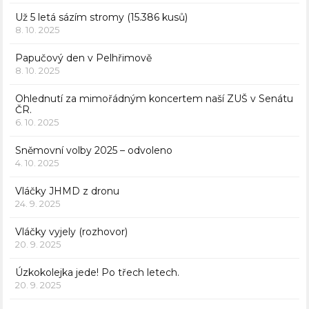
Už 5 letá sázím stromy (15.386 kusů)
8. 10. 2025
Papučový den v Pelhřimově
8. 10. 2025
Ohlednutí za mimořádným koncertem naší ZUŠ v Senátu
ČR.
6. 10. 2025
Sněmovní volby 2025 – odvoleno
4. 10. 2025
Vláčky JHMD z dronu
24. 9. 2025
Vláčky vyjely (rozhovor)
20. 9. 2025
Úzkokolejka jede! Po třech letech.
20. 9. 2025