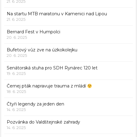
21. 6. 2025
Na startu MTB maratonu v Kamenici nad Lipou
21. 6. 2025
Bernard Fest v Humpolci
20. 6. 2025
Bufetový vůz zve na úzkokolejku
20. 6. 2025
Senátorská stuha pro SDH Rynárec 120 let
19. 6. 2025
Černej pták napravuje trauma z mládí
18. 6. 2025
Čtyři legendy za jeden den
14. 6. 2025
Pozvánka do Valdštejnské zahrady
14. 6. 2025