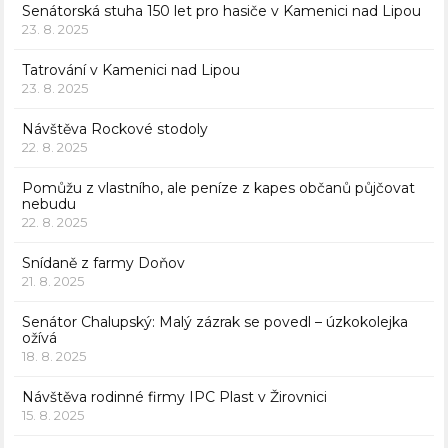
Senátorská stuha 150 let pro hasiče v Kamenici nad Lipou
23. 8. 2025
Tatrování v Kamenici nad Lipou
23. 8. 2025
Návštěva Rockové stodoly
22. 8. 2025
Pomůžu z vlastního, ale peníze z kapes občanů půjčovat
nebudu
22. 8. 2025
Snídaně z farmy Doňov
21. 8. 2025
Senátor Chalupský: Malý zázrak se povedl – úzkokolejka
ožívá
18. 8. 2025
Návštěva rodinné firmy IPC Plast v Žirovnici
15. 8. 2025