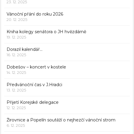
23. 12. 2025
Vánoční přání do roku 2026
20. 12. 2025
Kniha kolegy senátora o JH hvězdárně
19. 12. 2025
Dorazil kalendář…
16. 12. 2025
Dobešov – koncert v kostele
14. 12. 2025
Předvánoční čas v J.Hradci
13. 12. 2025
Přijetí Korejské delegace
12. 12. 2025
Žirovnice a Popelín soutěží o nejhezčí vánoční strom
6. 12. 2025