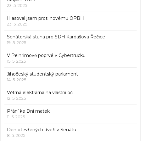
23. 5. 2025
Hlasoval jsem proti novému OPBH
23. 5. 2025
Senátorská stuha pro SDH Kardašova Řečice
19. 5. 2025
V Pelhřimově poprvé v Cybertrucku
15. 5. 2025
Jihočeský studentský parlament
14. 5. 2025
Větrná elektrárna na vlastní oči
12. 5. 2025
Přání ke Dni matek
11. 5. 2025
Den otevřených dveří v Senátu
8. 5. 2025