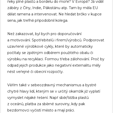
řeky plné plastů a bordelu do moře? V Evropě? Já viděl
záběry z Číny, Indie, Pákistánu atp. Tam by měla EU
dělat ramena a intervenovat. Ne hledat brčko v kupce
sena, jak trefně připodobnil kolega.
Než zakazovat, byl bych pro doporučování
a motivování. Spotřebitelů i firem/výrobců. Podporovat
uzavřené výrobkové cykly, které by automaticky
počítaly se zpětným odběrem použitého obalu či
výrobku na recyklaci. Formou třeba zálohování. Proč by
odpad jejich produkce jako negativní externalitu měly
nést veřejné či obecní rozpočty.
Věřím také v sebeozdravný mechanismus a bystré
chytré hlavy lidí, kterým se v určitý okamžik již vyplatí
vymyslet nějaké řešení. Např sběr/těžba plastů
z oceánů, platba za sběrné suroviny, kdy pak
bezdomovci vyčistí město a mají práci.