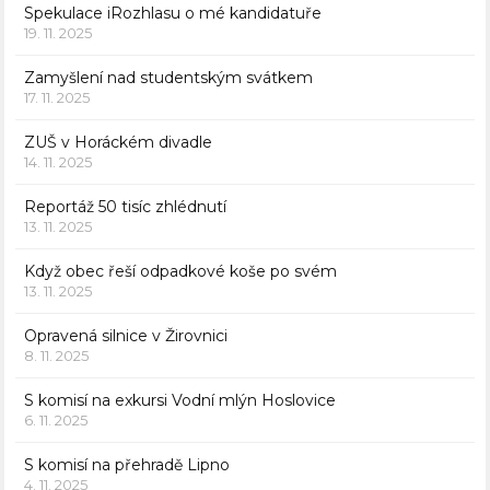
Spekulace iRozhlasu o mé kandidatuře
19. 11. 2025
Zamyšlení nad studentským svátkem
17. 11. 2025
ZUŠ v Horáckém divadle
14. 11. 2025
Reportáž 50 tisíc zhlédnutí
13. 11. 2025
Když obec řeší odpadkové koše po svém
13. 11. 2025
Opravená silnice v Žirovnici
8. 11. 2025
S komisí na exkursi Vodní mlýn Hoslovice
6. 11. 2025
S komisí na přehradě Lipno
4. 11. 2025