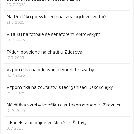
23. 7. 2025
Na Rudláku po 55 letech na smaragdové svatbě
21. 7. 2025
V Buku na fotbale se senátorem Větrovským
19. 7. 2025
Týden dovolené na chatě u Zdešova
17. 7. 2025
Vzpomínka na oddávání první zlaté svatby
16. 7. 2025
Vzpomínka na zoufalství s reorganizací úzkokolejky
15. 7. 2025
Návštěva výroby knoflíků a autokomponent v Žirovnici
10. 7. 2025
Fikáček snad půjde ve šlépějích Šatavy
9. 7. 2025