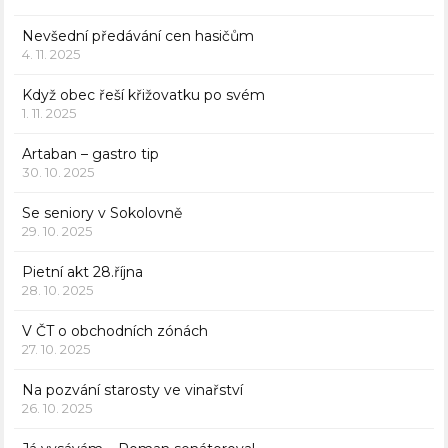
Nevšední předávání cen hasičům
4. 11. 2025
Když obec řeší křižovatku po svém
1. 11. 2025
Artaban – gastro tip
30. 10. 2025
Se seniory v Sokolovně
29. 10. 2025
Pietní akt 28.října
28. 10. 2025
V ČT o obchodních zónách
27. 10. 2025
Na pozvání starosty ve vinařství
26. 10. 2025