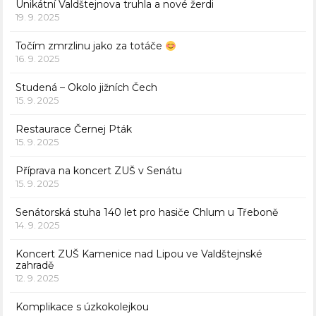
Unikátní Valdštejnova truhla a nové žerdi
19. 9. 2025
Točím zmrzlinu jako za totáče
16. 9. 2025
Studená – Okolo jižních Čech
15. 9. 2025
Restaurace Černej Pták
15. 9. 2025
Příprava na koncert ZUŠ v Senátu
15. 9. 2025
Senátorská stuha 140 let pro hasiče Chlum u Třeboně
14. 9. 2025
Koncert ZUŠ Kamenice nad Lipou ve Valdštejnské
zahradě
12. 9. 2025
Komplikace s úzkokolejkou