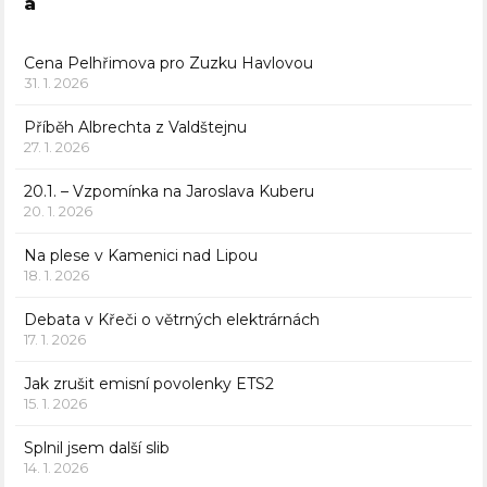
a
Cena Pelhřimova pro Zuzku Havlovou
31. 1. 2026
Příběh Albrechta z Valdštejnu
27. 1. 2026
20.1. – Vzpomínka na Jaroslava Kuberu
20. 1. 2026
Na plese v Kamenici nad Lipou
18. 1. 2026
Debata v Křeči o větrných elektrárnách
17. 1. 2026
Jak zrušit emisní povolenky ETS2
15. 1. 2026
Splnil jsem další slib
14. 1. 2026