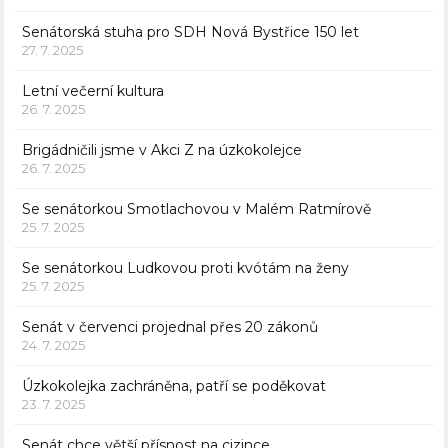
Senátorská stuha pro SDH Nová Bystřice 150 let
27. 7. 2025
Letní večerní kultura
26. 7. 2025
Brigádničili jsme v Akci Z na úzkokolejce
26. 7. 2025
Se senátorkou Smotlachovou v Malém Ratmírově
25. 7. 2025
Se senátorkou Ludkovou proti kvótám na ženy
25. 7. 2025
Senát v červenci projednal přes 20 zákonů
24. 7. 2025
Úzkokolejka zachráněna, patří se poděkovat
23. 7. 2025
Senát chce větší přísnost na cizince