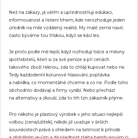
Než na zákazy, já věřím a upřednostňuji edukaci,
informovanost a řešení trhem, kde nerozhoduje jeden
úředník na míle vzdálený realitě. My malé země navíc
často býváme tou třískou, když se kácí les.
Je proto podle mě lepší, když rozhodují tisíce a miliony
spotřebitelů, kteří si za své peníze a při cenách
takového zboží řeknou, zda to chtějí kupovat nebo ne.
Tedy každodenní korunové hlasování, poptávka
a nabídka, co momentálně chceme a co ne. Podle toho
obchodníci dodávají a firmy vyrábí. Nebo přechází
na alternativy a zkouší, zda to trh tzn zákazník přijme.
Pro někoho je plastový výrobek v jeho situaci nejlepší
volbou (cena/užitek), někdo již uvažuje v širších
souvislostech právě s ohledem na šetrnost k přírodě
a globálním jevům a dá přednost třeba bambusovým či