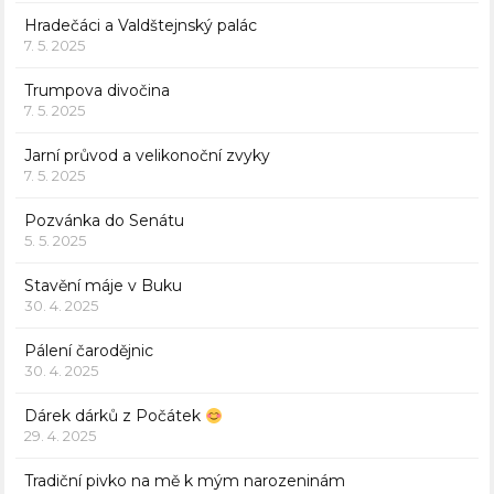
Hradečáci a Valdštejnský palác
7. 5. 2025
Trumpova divočina
7. 5. 2025
Jarní průvod a velikonoční zvyky
7. 5. 2025
Pozvánka do Senátu
5. 5. 2025
Stavění máje v Buku
30. 4. 2025
Pálení čarodějnic
30. 4. 2025
Dárek dárků z Počátek
29. 4. 2025
Tradiční pivko na mě k mým narozeninám