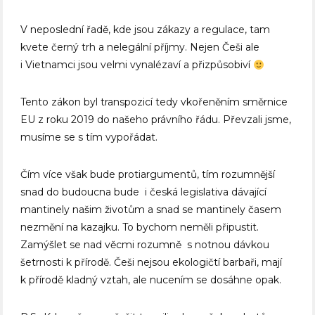
V neposlední řadě, kde jsou zákazy a regulace, tam
kvete černý trh a nelegální příjmy. Nejen Češi ale
i Vietnamci jsou velmi vynalézaví a přizpůsobiví
Tento zákon byl transpozicí tedy vkořeněním směrnice
EU z roku 2019 do našeho právního řádu. Převzali jsme,
musíme se s tím vypořádat.
Čím více však bude protiargumentů, tím rozumnější
snad do budoucna bude i česká legislativa dávající
mantinely našim životům a snad se mantinely časem
nezmění na kazajku. To bychom neměli připustit.
Zamýšlet se nad věcmi rozumně s notnou dávkou
šetrnosti k přírodě. Češi nejsou ekologičtí barbaři, mají
k přírodě kladný vztah, ale nucením se dosáhne opak.