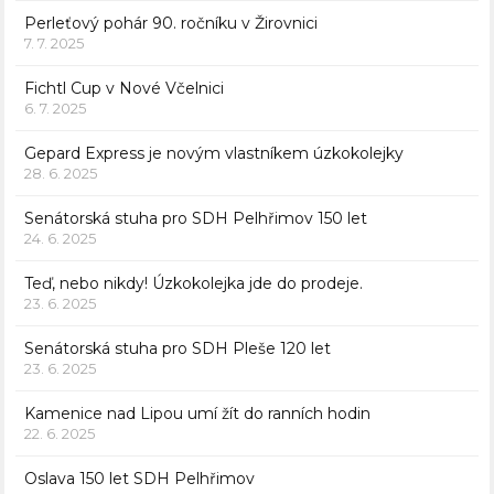
Perleťový pohár 90. ročníku v Žirovnici
7. 7. 2025
Fichtl Cup v Nové Včelnici
6. 7. 2025
Gepard Express je novým vlastníkem úzkokolejky
28. 6. 2025
Senátorská stuha pro SDH Pelhřimov 150 let
24. 6. 2025
Teď, nebo nikdy! Úzkokolejka jde do prodeje.
23. 6. 2025
Senátorská stuha pro SDH Pleše 120 let
23. 6. 2025
Kamenice nad Lipou umí žít do ranních hodin
22. 6. 2025
Oslava 150 let SDH Pelhřimov