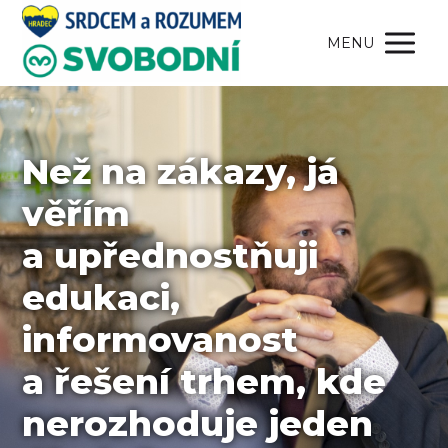
MENU
Než na zákazy, já
věřím
a upřednostňuji
edukaci,
informovanost
a řešení trhem, kde
nerozhoduje jeden