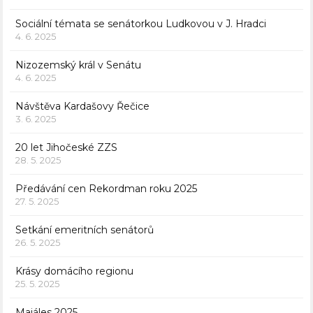
Sociální témata se senátorkou Ludkovou v J. Hradci
4. 6. 2025
Nizozemský král v Senátu
4. 6. 2025
Návštěva Kardašovy Řečice
3. 6. 2025
20 let Jihočeské ZZS
28. 5. 2025
Předávání cen Rekordman roku 2025
27. 5. 2025
Setkání emeritních senátorů
26. 5. 2025
Krásy domácího regionu
25. 5. 2025
Majáles 2025