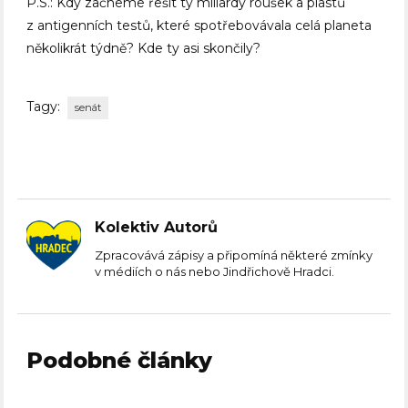
P.S.: Kdy začneme řešit ty miliardy roušek a plastů
z antigenních testů, které spotřebovávala celá planeta
několikrát týdně? Kde ty asi skončily?
Tagy:
senát
Kolektiv Autorů
Zpracovává zápisy a připomíná některé zmínky
v médiích o nás nebo Jindřichově Hradci.
Podobné články