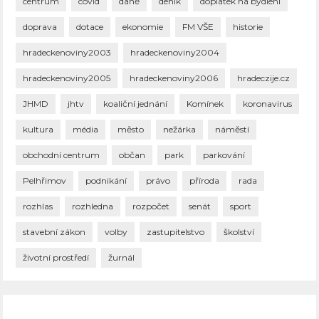
centrum
covid
daně
deník
doplatek na bydlení
doprava
dotace
ekonomie
FM VŠE
historie
hradeckenoviny2003
hradeckenoviny2004
hradeckenoviny2005
hradeckenoviny2006
hradeczije.cz
JHMD
jhtv
koaliční jednání
Komínek
koronavirus
kultura
média
město
nežárka
náměstí
obchodní centrum
občan
park
parkování
Pelhřimov
podnikání
právo
příroda
rada
rozhlas
rozhledna
rozpočet
senát
sport
stavební zákon
volby
zastupitelstvo
školství
životní prostředí
žurnál