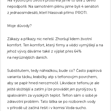
Na Výboru pro životní prostředí jsme to dva z devíti
nepodpořili. Na samotném plénu jsme byli 4 senátoři
z jednaosmdesáti, kteří hlasovali přímo PROTI.
Moje důvody?
Zákazy a příkazy nic neřeší. Zhoršují lidem životní
komfort. Ten komfort, který firmy a vědci vymýšlejí a na
jehož vývoj dáváme také z výplat přes 64%
na nejrůznějších daních.
Substitutem, tedy náhražkou, bude co? Často papírová
varianta tácku, krabičky atp s teflonovým povrchem,
aby se papír hned nerozmočil. Likvidace teflonu je ale
ještě složitější a zatím ji lze provádět jen pyrolýzou tj
spalováním za vysokých teplot. Teflon sám o sobě je
zdravotní problém. Tato látka se po rozborech vody
v přírodě už začíná řešit i v komisi Voda-sucho.