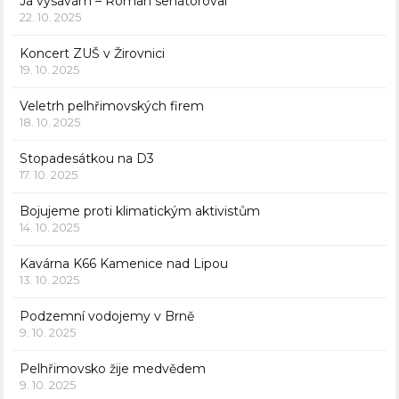
Já vysávám – Roman senátoroval
22. 10. 2025
Koncert ZUŠ v Žirovnici
19. 10. 2025
Veletrh pelhřimovských firem
18. 10. 2025
Stopadesátkou na D3
17. 10. 2025
Bojujeme proti klimatickým aktivistům
14. 10. 2025
Kavárna K66 Kamenice nad Lipou
13. 10. 2025
Podzemní vodojemy v Brně
9. 10. 2025
Pelhřimovsko žije medvědem
9. 10. 2025