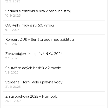
12. 9. 2025
Setkání s mistryní světa v psaní na stroji
10. 9. 2025
OA Pelhřimov slaví 50. výročí
9. 9. 2025
Koncert ZUŠ v Senátu pod mou záštitou
9. 9. 2025
Zpravodajem ke zprávě NKÚ 2024
2. 9. 2025
Soutěž mladých hasičů v Žirovnici
1. 9. 2025
Studená, Horní Pole úpravna vody
31. 8. 2025
Zlatá podkova 2025 v Humpolci
24. 8. 2025